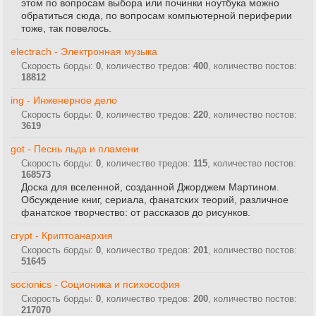
этом по вопросам выбора или починки ноутбука можно
обратиться сюда, по вопросам компьютерной периферии
тоже, так повелось.
electrach - Электронная музыка
Скорость борды:
0
, количество тредов:
400
, количество постов:
18812
ing - Инженерное дело
Скорость борды:
0
, количество тредов:
220
, количество постов:
3619
got - Песнь льда и пламени
Скорость борды:
0
, количество тредов:
115
, количество постов:
168573
Доска для вселенной, созданной Джорджем Мартином.
Обсуждение книг, сериала, фанатских теорий, различное
фанатское творчество: от рассказов до рисунков.
crypt - Криптоанархия
Скорость борды:
0
, количество тредов:
201
, количество постов:
51645
socionics - Соционика и психософия
Скорость борды:
0
, количество тредов:
200
, количество постов:
217070