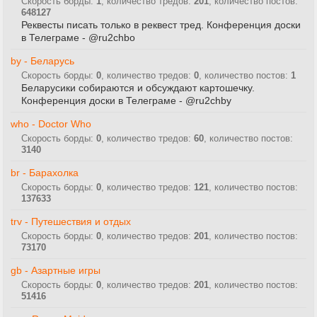
Скорость борды:
1
, количество тредов:
201
, количество постов:
648127
Реквесты писать только в реквест тред. Конференция доски
в Телеграме - @ru2chbo
by - Беларусь
Скорость борды:
0
, количество тредов:
0
, количество постов:
1
Беларусики собираются и обсуждают картошечку.
Конференция доски в Телеграме - @ru2chby
who - Doctor Who
Скорость борды:
0
, количество тредов:
60
, количество постов:
3140
br - Барахолка
Скорость борды:
0
, количество тредов:
121
, количество постов:
137633
trv - Путешествия и отдых
Скорость борды:
0
, количество тредов:
201
, количество постов:
73170
gb - Азартные игры
Скорость борды:
0
, количество тредов:
201
, количество постов:
51416