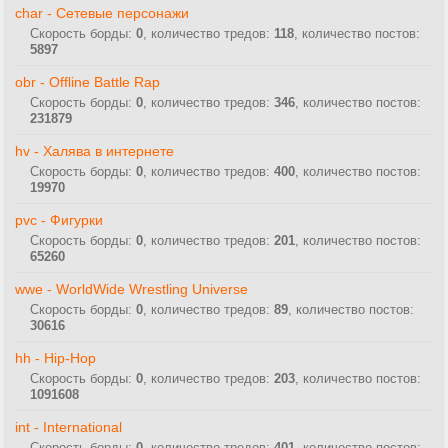
char - Сетевые персонажи
Скорость борды:
0
, количество тредов:
118
, количество постов:
5897
obr - Offline Battle Rap
Скорость борды:
0
, количество тредов:
346
, количество постов:
231879
hv - Халява в интернете
Скорость борды:
0
, количество тредов:
400
, количество постов:
19970
pvc - Фигурки
Скорость борды:
0
, количество тредов:
201
, количество постов:
65260
wwe - WorldWide Wrestling Universe
Скорость борды:
0
, количество тредов:
89
, количество постов:
30616
hh - Hip-Hop
Скорость борды:
0
, количество тредов:
203
, количество постов:
1091608
int - International
Скорость борды:
0
, количество тредов:
401
, количество постов: