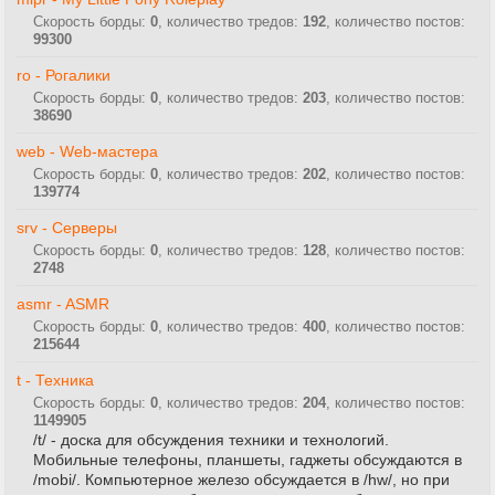
Скорость борды:
0
, количество тредов:
192
, количество постов:
99300
ro - Рогалики
Скорость борды:
0
, количество тредов:
203
, количество постов:
38690
web - Web-мастера
Скорость борды:
0
, количество тредов:
202
, количество постов:
139774
srv - Серверы
Скорость борды:
0
, количество тредов:
128
, количество постов:
2748
asmr - ASMR
Скорость борды:
0
, количество тредов:
400
, количество постов:
215644
t - Техника
Скорость борды:
0
, количество тредов:
204
, количество постов:
1149905
/t/ - доска для обсуждения техники и технологий.
Мобильные телефоны, планшеты, гаджеты обсуждаются в
/mobi/. Компьютерное железо обсуждается в /hw/, но при