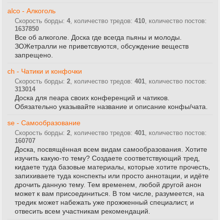
alco - Алкоголь
Скорость борды:
4
, количество тредов:
410
, количество постов:
1637850
Все об алкоголе. Доска где всегда пьяны и молоды.
ЗОЖетралли не приветсвуются, обсуждение веществ
запрещено.
ch - Чатики и конфочки
Скорость борды:
2
, количество тредов:
401
, количество постов:
313014
Доска для пеара своих конференций и чатиков.
Обязательно указывайте название и описание конфы/чата.
se - Самообразование
Скорость борды:
2
, количество тредов:
401
, количество постов:
160707
Доска, посвящённая всем видам самообразования. Хотите
изучить какую-то тему? Создаете соответствующий тред,
кидаете туда базовые материалы, которые хотите прочесть,
запихиваете туда конспекты или просто аннотации, и идёте
дрочить данную тему. Тем временем, любой другой анон
может к вам присоединиться. В том числе, разумеется, на
тредик может набежать уже прожженный специалист, и
отвесить всем участникам рекомендаций.