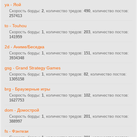
ya - Яой
Скорость борды:
2
, количество тредов:
490
, количество постов:
257413
to - Touhou
Скорость борды:
1
, количество тредов:
203
, количество постов:
141959
2d - Аниме/Беседка
Скорость борды:
1
, количество тредов:
151
, количество постов:
3934348
gsg - Grand Strategy Games
Скорость борды:
1
, количество тредов:
82
, количество постов:
1305158
brg - Браузерные игры
Скорость борды:
1
, количество тредов:
102
, количество постов:
1627753
dom - Домострой
Скорость борды:
1
, количество тредов:
201
, количество постов:
388997
fs - Фэнтези