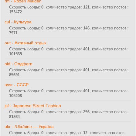
rm - Rozen Maiden
Скорость борды:
0
, количество тредов:
121
, количество постов:
153472
cul - Культура
Скорость борды:
0
, количество тредов:
146
, количество постов:
7971
out - Активный отдых
Скорость борды:
0
, количество тредов:
401
, количество постов:
101535
old - Олдфаги
Скорость борды:
0
, количество тредов:
401
, количество постов:
85691
ussr - СССР
Скорость борды:
0
, количество тредов:
401
, количество постов:
105208
jsf - Japanese Street Fashion
Скорость борды:
0
, количество тредов:
256
, количество постов:
81864
ukr - /Ukr/aine — Україна
Скорость борды:
0
, количество тредов:
12
, количество постов: