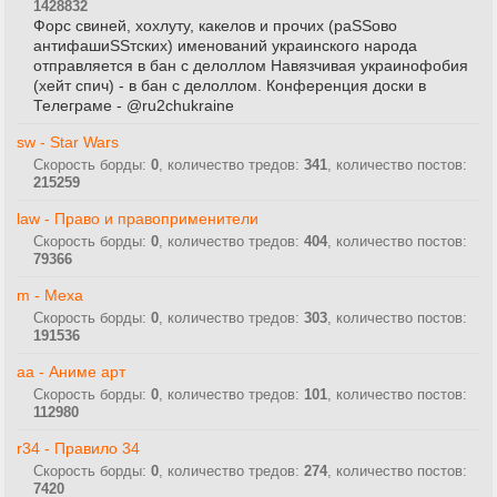
1428832
Форс свиней, хохлуту, какелов и прочих (раSSово
антифашиSSтских) именований украинского народа
отправляется в бан с делоллом Навязчивая украинофобия
(хейт спич) - в бан с делоллом. Конференция доски в
Телеграме - @ru2chukraine
sw - Star Wars
Скорость борды:
0
, количество тредов:
341
, количество постов:
215259
law - Право и правоприменители
Скорость борды:
0
, количество тредов:
404
, количество постов:
79366
m - Меха
Скорость борды:
0
, количество тредов:
303
, количество постов:
191536
aa - Аниме арт
Скорость борды:
0
, количество тредов:
101
, количество постов:
112980
r34 - Правило 34
Скорость борды:
0
, количество тредов:
274
, количество постов:
7420