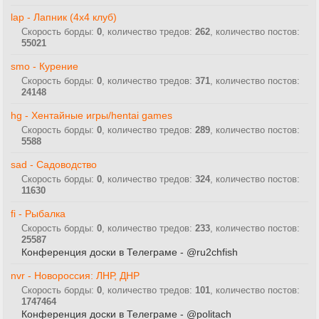
lap - Лапник (4x4 клуб)
Скорость борды:
0
, количество тредов:
262
, количество постов:
55021
smo - Курение
Скорость борды:
0
, количество тредов:
371
, количество постов:
24148
hg - Хентайные игры/hentai games
Скорость борды:
0
, количество тредов:
289
, количество постов:
5588
sad - Садоводство
Скорость борды:
0
, количество тредов:
324
, количество постов:
11630
fi - Рыбалка
Скорость борды:
0
, количество тредов:
233
, количество постов:
25587
Конференция доски в Телеграме - @ru2chfish
nvr - Новороссия: ЛНР, ДНР
Скорость борды:
0
, количество тредов:
101
, количество постов:
1747464
Конференция доски в Телеграме - @politach