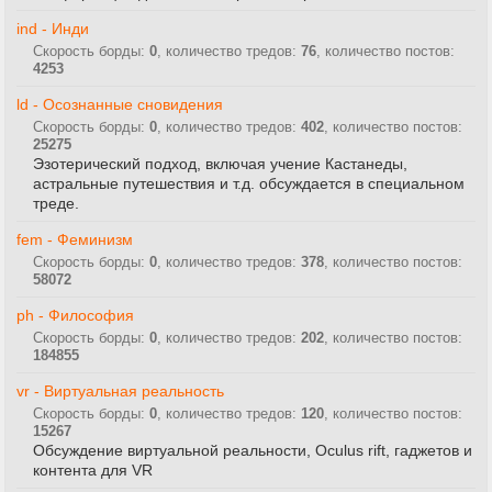
ind - Инди
Скорость борды:
0
, количество тредов:
76
, количество постов:
4253
ld - Осознанные сновидения
Скорость борды:
0
, количество тредов:
402
, количество постов:
25275
Эзотерический подход, включая учение Кастанеды,
астральные путешествия и т.д. обсуждается в специальном
треде.
fem - Феминизм
Скорость борды:
0
, количество тредов:
378
, количество постов:
58072
ph - Философия
Скорость борды:
0
, количество тредов:
202
, количество постов:
184855
vr - Виртуальная реальность
Скорость борды:
0
, количество тредов:
120
, количество постов:
15267
Обсуждение виртуальной реальности, Oculus rift, гаджетов и
контента для VR