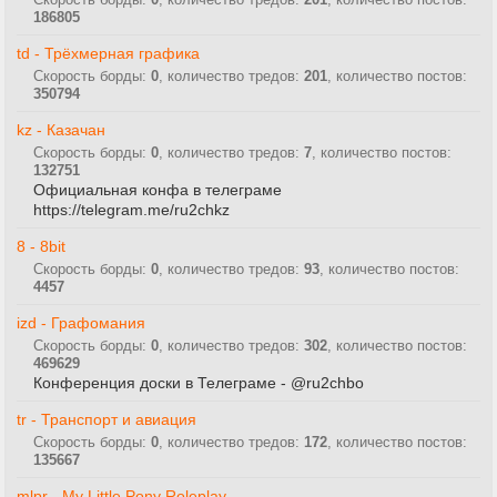
186805
td - Трёхмерная графика
Скорость борды:
0
, количество тредов:
201
, количество постов:
350794
kz - Казачан
Скорость борды:
0
, количество тредов:
7
, количество постов:
132751
Официальная конфа в телеграме
https://telegram.me/ru2chkz
8 - 8bit
Скорость борды:
0
, количество тредов:
93
, количество постов:
4457
izd - Графомания
Скорость борды:
0
, количество тредов:
302
, количество постов:
469629
Конференция доски в Телеграме - @ru2chbo
tr - Транспорт и авиация
Скорость борды:
0
, количество тредов:
172
, количество постов:
135667
mlpr - My Little Pony Roleplay