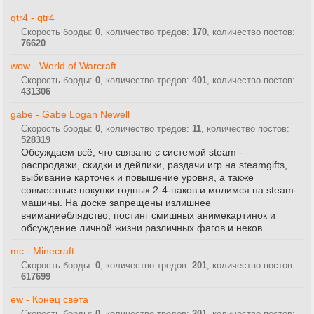
qtr4 - qtr4
Скорость борды:
0
, количество тредов:
170
, количество постов:
76620
wow - World of Warcraft
Скорость борды:
0
, количество тредов:
401
, количество постов:
431306
gabe - Gabe Logan Newell
Скорость борды:
0
, количество тредов:
11
, количество постов:
528319
Обсуждаем всё, что связано с системой steam -
распродажи, скидки и дейлики, раздачи игр на steamgifts,
выбивание карточек и повышение уровня, а также
совместные покупки годных 2-4-паков и молимся на steam-
машины. На доске запрещены излишнее
вниманиеблядство, постинг смишных анимекартинок и
обсуждение личной жизни различных фагов и неков
mc - Minecraft
Скорость борды:
0
, количество тредов:
201
, количество постов:
617699
ew - Конец света
Скорость борды:
0
, количество тредов:
201
, количество постов: