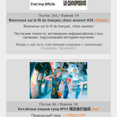
https://uk.wikipedia.org/wiki/
https://2ch.su/fl/res/615542.html
Список_100_найкращих_укра
їнських_літературних_творів_(за_верс
(увы, часть ссылок битые, отсеивать пока некогда. займитесь
клубу)
кто-нибудь при будущем перекате)
https://chtyvo.org.ua/help/100_znakovykh_romaniv_i_povistei_ukrainsk
Постов: 266 / Файлов: 54
https://30.book-institute.org.ua/
Bienvenue sur le fil du français, chers anones! #18
/french/
- Самый быстрый/простой/понятный способ вкатиться?
Словари:
- Качаешь Pimsleur Castillian или Latam Spanish в зависимости
Bienvenue sur le fil du français, chers anones!
http://ukrlit.org/slovnyk
от того какой тебе интересен, каждый день слушаешь 1 урок,
https://slovnyk.ua/
осиливаешь хотя бы 2 части, в идеале 3. ОП 13-го треда
Постигаем тонкости, мотивируем нефранкофонов стать
https://sum11.com.ua/
после 3 частей сдал в Институте Сервантеса тест у
таковыми, подсказываем методики изучения.
https://553.slovaronline.com/
профессора на А2 изи. Параллельно учишь вокаб. Бывший ОП
https://lcorp.ulif.org.ua/dictua/
советовал memrise, но любая аппа подойдет где слова в
Теперь у нас есть собственная кладовка с полезными
контексте (фразы). Далее (параллельно если есть силы/
Предыдущий тред:
ссылками. Загляните:
https://2ch.hk/fl/res/693778.html
время) берешь любой ютуб канал из списка ниже и смотришь
https://gist.github.com/anonymous/7906e6aba7dfd481d7c1c248297e59
хотя бы 1 видео в день. Это стартер пак, после которого уже
скорее всего будет понятно, нужен ли тебе испанский, на чём
Платиновые вопросы:
сфокусироваться, начать ли учить грамматику (старый ОП не
рекомендовал, но новый рекомендует) и прочее.
Хочу изучать французский! Английский уже знаю. С чего мне
начать?
Список годных каналов:
Если ты можешь в английский, то все легко: начни с French in
https://www.youtube.com/channel/UCoHJ7PkM6T92LwgJgrnDhWA
Action и FSI: Introduction to French Phonology, а дальше
лучший канал, просто слушаем и кайфуем без напряга
добавляй по вкусу другие курсы и учебники. Все ссылки есть
в кладовочке.
https://www.dreamingspanish.com
у этих ребят свой подход к
изучению (почитайте на сайте, полное погружение без
Но я не знаю английский - и знать не хочу! С чего мне начать?
зубрёжки), но даже если вам не интересно "полное
Тогда начни с ПопоКаКова или Ассимиля. Попробуй оба и
погружение" то там куча очень интересных видео
выбери то, что больше
нравится. В кладовочке есть ссылки на эти и другие хорошие
Постов: 86 / Файлов: 18
https://www.youtube.com/@ButterflySpanish/videos
прикольная
учебники, смотри:
девушка
Китайских языков тред №34 漢語族討論區
/cn/
https://gist.github.com/anonymous/7906e6aba7dfd481d7c1c24829
%D1%80%D1%83%D1%81%D1%81%D0%BA%D0%BE%D0%BC-
В старых тредах можете найти кучу каналов, но для старого
Предыдущий тред:
>>755020 (OP)