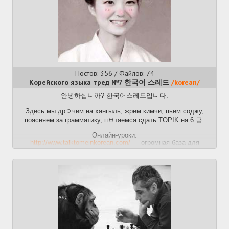
Постов: 356 / Файлов: 74
Корейского языка тред №7 한국어 스레드
/korean/
안녕하십니까? 한국어스레드입니다.
Здесь мы дрㅇчим на хангыль, жрем кимчи, пьем соджу,
поясняем за грамматику, пㅂтаемся сдать TOPIK на 6 급.
Онлайн-уроки:
http://www.talktomeinkorean.com/
— огромная база для
новичков
http://korean.sogang.ac.kr/
— отличные учебники университета
Соган
Учебники:
http://www.sejonghakdang.org/
- база из 30 различных учебников
университета Седжон. Нужна регистрация
https://vk.com/mykorean?w=wall-43895696_14181
— Учебники
Корейского Университета YONSEI
Хангыль:
http://www.korean.go.kr/hangeul/cpron/main.htm
— учимся