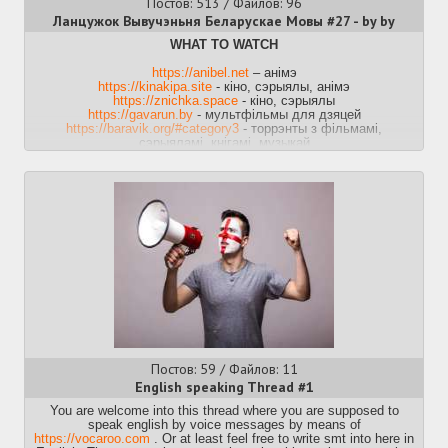
Постов: 513 / Файлов: 96
%D1%84%D1%80%D0%B0%D0%BD%D1%86%D1%83%D0%B7%D
Ланцужок Вывучэньня Беларускае Мовы #27 - by by
Ссылки
Ютуб - это хорошо, но я хочу смотреть сериалы, чтобы
https://annas-archive.li/
— библиотека (сканы книг)
погрузиться в языковую среду.
WHAT TO WATCH
https://www.haodoo.net/
— библиотека (художка в .epub)
Вы думали, что годные сериалы снимают только на
https://downloads.freemdict.com/
— оцифрованные словари
английском? А вот и нет! Получите франкофонных сериалов:
https://anibel.net
– анімэ
(для словарных оболочек типа GoldenDict)
https://gist.github.com/anonymous/7906e6aba7dfd481d7c1c
https://kinakipa.site
- кіно, сэрыялы, анімэ
https://mega.nz/folder/PDIhTLLK#RR9Sqaf9NGAVHt-M2Yf4AQ
—
https://znichka.space
- кіно, сэрыялы
китайский учебник 尔雅中文 Erya Chinese
Где я могу понабраться разговорной лексики и попрактиковать
https://gavarun.by
- мультфільмы для дзяцей
https://disk.yandex.ru/d/wYY3kd2xFaFlzw?w=1
— тайваньский
https://baravik.org/#category3
свой французский?
- торрэнты з фільмамі,
учебник 當代中文課程 A course in contemporary Chinese
Можно попробовать найти себе интерпала на
сэрыяламі, кнігамі, музыкай
https://vk.com/wall-159313632_189
— тайваньский учебник 實用
https://www.interpals.net/
https://mova.how
или фейсбуке. Можно слушать радио
- каталёґ рэсурсаў
и читать французские "подслушано", можно даже сидеть на
視聽華語 Practical Audio-Visual Chinese
французских имиджбордах. Вот ссылки:
STUDYING
https://hongkongvision.com/
— учебник кантонского языка на
https://gist.github.com/anonymous/7906e6aba7dfd481d7c1c
японском
%D1%84%D1%80%D0%B0%D0%BD%D1%86%D1%83%D0%B7%D1
Афіцыйны правапіс:
https://pravilna.by
https://files.catbox.moe/nlxy64.pdf
— гайд по иероглифам,
%D1%81%D0%B0%D0%B9%D1%82%D1%8B
упрощённым из нескольких в один 簡繁互轉易錯字辨析手冊
Damoŭ - беларускі Duolingo
https://en.wiktionary.org/wiki/Appendix:HSK_list_of_Mandarin_words
Где найти франкоговорящего собеседника?
https://damou.by
— список слов для экзамена HSK
Анон нашел парижанку для ежедневных занятий на
http://www.kaom.net/
— крупнейшая база данных по китайским
conversationexchange за джва часа. Пока болтал, в личку
Белорусский язык. Для говорящих по-русски:
языкам
https://knihi.com/Alaksandr_Kryvicki/Bielorusskij_jazyk_Dla_hovoriasc
прилетели еще два предложения от французов в течение
https://panatesu.github.io/glyph-origins/
— блог об этимологии
суток. Если считаешь, что готов говорить, то это лучшее
russki.html
иероглифов
место.
https://ctext.org/
— база старых текстов #1
Fundamental Byelorussian:
https://zh.wikisource.org/
— база старых текстов #2
https://knihi.com/Valancina_Paskievic/Fundamental_Byelorussian_-
Как искать французские субтитры для фильмов и как
https://github.com/rime/rime-cantonese
— опенсорсная
_Bielaruskaja_mova_djvu.zip.html
Постов: 59 / Файлов: 11
правильно их готовить?
кантонская клавиатура
Анон использует subliminal в связке с mpv, но на Линукс.
English speaking Thread #1
Пакет можно установить также на Windows. Если нужна
ALTERNATIVE ORTHOGRAPHY
Ютуб-каналы
помощь, можем разобраться, или просто залью вам сабы к
You are welcome into this thread where you are supposed to
https://www.youtube.com/c/GraceMandarinChinese
«Гавары са мной па-беларуску» (2003, Аляксандраў, Мыцык)
нужному фильму (если они есть). Также советую обратить
speak english by voice messages by means of
https://www.youtube.com/c/ChineseZeroToHero
внимание на ffsubsync, которые раскладывает сабы по
https://knihi.com/storage/padrucnik/
https://vocaroo.com
. Or at least feel free to write smt into here in
https://www.youtube.com/playlist?