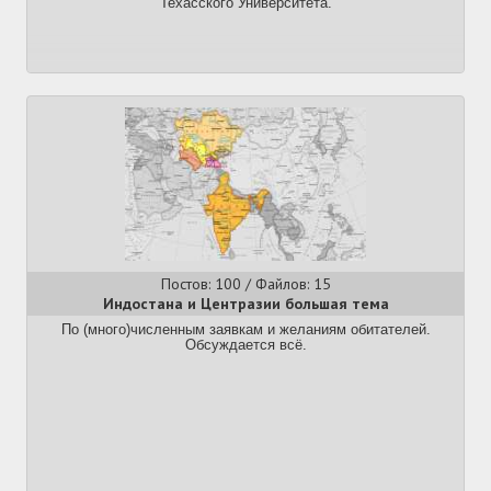
→
http://www.mediafire.com/file/akne3cnmrmv2ii1/xpyctf.djvu
Техасского Университета.
(том
Посты:
338
Файлы:
57
2)
2. Любимый контент +google +анки (опцион)
Konlang
+Rikai/Nazeka/Yomichan(опцион)
Lirella — мой язык за 2 часа
Использовать анки + готовую колоду (вариант, в общем-то,
один
https://ankiweb.net/shared/info/3173403321
), можно начать
Посты:
15
Файлы:
3
сразу после заучивания хиракатакан. Только не стоит
пытаться за раз учить по 100500 карт. В начале может
показаться, что это легко. В колоде имеется некоторое
Korean
количество опечаток, например, とがみ вместо てがみ.
Корейского языка тред №7 한국어 스레드
2.1. В процессе калибруемся по нативным 教師と学習者のため
Посты:
356
Файлы:
74
の日本語文型辞典, どんな時どう使う и 国語の文法
→
http://www.mediafire.com/?cag7bmaqpxtrz3x/
→
http://www.mediafire.com/file/uyxfkg57cxpm3kc/
Linguocultura
→
https://www.kokugobunpou.com/
Окололингвотрёпа больше!
Постов: 100 / Файлов: 15
Не забываем глянуть полезные ссылки и FAQ:
Посты:
396
Файлы:
58
Индостана и Центразии большая тема
→
https://archive.md/5mV2h
Посмотреть как по-нативному:
По (много)численным заявкам и желаниям обитателей.
→
http://yourei.jp/
Обсуждается всё.
Lit
→
http://www.kotonoha.gr.jp/shonagon/
Читать онлайн бесплатно и без смс ранобэ:
Lietuvių kalba #2 /lit/
→
https://djtlib.surge.sh/
Посты:
211
Файлы:
24
→
https://yomou.syosetu.com/
→
https://kakuyomu.jp/
→
https://lolibrary.moe/
Lv
→
https://nyaa.si/?f=0&c=0_0&q=TMW
Мангу:
Latviešu valoda #1
→
https://rawkuma.com/
Посты:
115
Файлы:
5
→
https://pastebin.com/N9fGAXjA