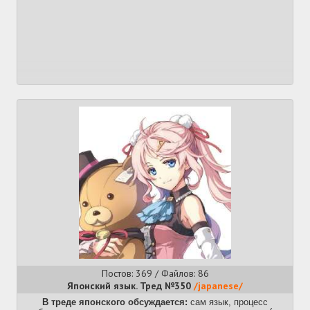
Český jazyk #3
Посты:
427
Файлы:
39
Deutsch
Немецкий язык №47
Посты:
374
Файлы:
37
Eng
английски язык за год с нуля до c1, реально?
Посты:
11
Файлы:
1
English
Английский #333
Посты:
393
Файлы:
66
French
Bienvenue sur le fil du français, chers anones! #18
Посты:
266
Файлы:
54
Постов: 369 / Файлов: 86
Японский язык. Тред №350
/japanese/
Future
В треде японского обсуждается:
сам язык, процесс
Будущее английского языка