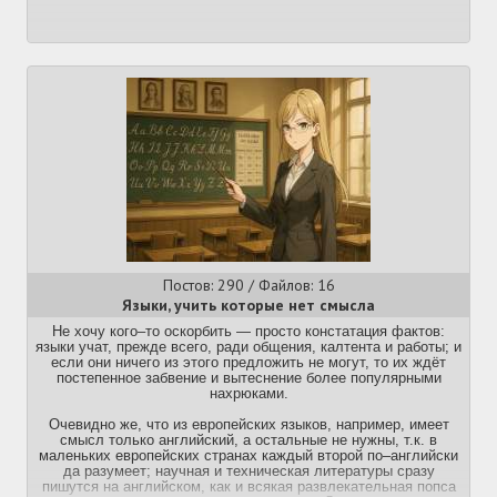
Грамматика японского языка, Карпека Д.А., 2018.
→
https://obuchalka.org/20180827103365/grammatika-
yaponskogo-yazika-tom-1-karpeka-d-a-2018.html
Magyar
→
https://obuchalka.org/20180828103381/grammatika-
Magyar nyelv ✵ Венгерский язык
yaponskogo-yazika-tom-2-karpeka-d-a-2018.html
Посты:
487
Файлы:
48
→
https://obuchalka.org/20180828103382/grammatika-
yaponskogo-yazika-tom-3-karpeka-d-a-2018.html
Dictionary of (Basic/Intermediate/Advanced) Japanese grammar:
→
https://djtarchive.neocities.org/bunpou/
Mongol
Японская грамматика, словарь-справочник (Фролова Е.Л.):
МОНГОЛ ХЭЛ УТАС МОНГОЛЬСКИЙ ЯЗЫК ТРЕД Восставш
→
http://www.mediafire.com/file/0bl0cr1b6fdafdy/
Посты:
103
Файлы:
11
Архив тредов:
→
https://pastebin.com/GeVZu8wQ
Norsk
→
https://2ch.hk/fl/arch/
Норвежского тред
Посты:
46
Файлы:
7
Постов: 290 / Файлов: 16
Языки, учить которые нет смысла
Не хочу кого–то оскорбить — просто констатация фактов:
Nox
языки учат, прежде всего, ради общения, калтента и работы; и
ЧЕЧЕНСКИЙ ЯЗЫК #2
если они ничего из этого предложить не могут, то их ждёт
Посты:
176
Файлы:
38
постепенное забвение и вытеснение более популярными
нахрюками.
Очевидно же, что из европейских языков, например, имеет
Oldrus
смысл только английский, а остальные не нужны, т.к. в
Древнерусского языка тред №1
маленьких европейских странах каждый второй по–английски
да разумеет; научная и техническая литературы сразу
Посты:
13
Файлы:
2
пишутся на английском, как и всякая развлекательная попса