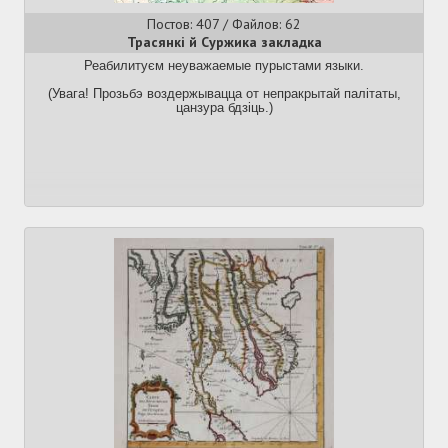
Постов: 407 / Файлов: 62
Трасянкі й Суржика закладка
Реабилитуєм неуважаемые пурыстами языки.
(Увага! Прозьбэ воздержывацца от непракрытай палітаты,
цанзура бдзіць.)