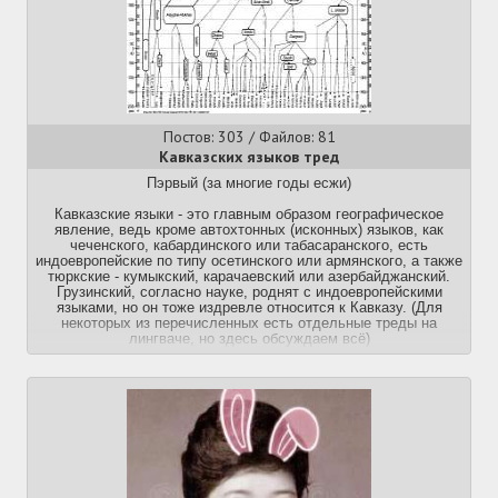
Постов: 303 / Файлов: 81
Кавказских языков тред
Пэрвый (за многие годы есжи)
Кавказские языки - это главным образом географическое
явление, ведь кроме автохтонных (исконных) языков, как
чеченского, кабардинского или табасаранского, есть
индоевропейские по типу осетинского или армянского, а также
тюркские - кумыкский, карачаевский или азербайджанский.
Грузинский, согласно науке, роднят с индоевропейскими
языками, но он тоже издревле относится к Кавказу. (Для
некоторых из перечисленных есть отдельные треды на
лингваче, но здесь обсуждаем всё)
Вопросы, материалы, советы - всё будет кстати