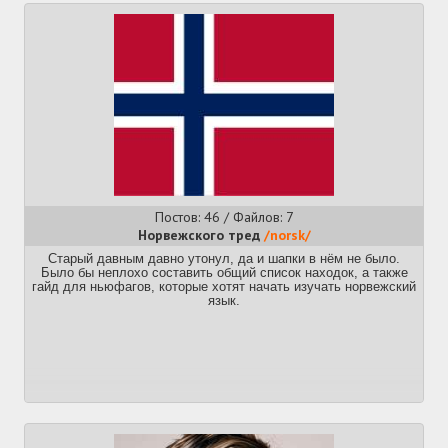
сойдёт.
Ютуб
https://www.youtube.com/user/HBMmaster8472
Conlang Critic. Буквально обзоры на конланги раз в пару
месяцев.
https://www.youtube.com/user/Artifexian
Канал больше про ворлдбилдинг и конланги в его контексте.
https://www.youtube.com/user/damienhalme
Забавные уроки высокого валирийского.
https://www.youtube.com/channel/UCMjTcpv56G_W0FRIdPHBn4A
Гайд как вкатиться, но теперь в видео!
https://www.youtube.com/channel/UCgJSf-fmdfUsSlcr7A92-aA
Канал того самого Дэвида Питерсона, автора валирийского и
дотракийского языков, с парой десятков видео про разные
Постов: 46 / Файлов: 7
фичи.
Норвежского тред
/norsk/
Саундтрек треда
https://youtu.be/f2VCRgB3A6Y[РАСКРЫТЬ]
Старый давным давно утонул, да и шапки в нём не было.
https://youtu.be/lex-RL2dBCE[РАСКРЫТЬ]
Было бы неплохо составить общий список находок, а также
гайд для ньюфагов, которые хотят начать изучать норвежский
Предыдущий тред
язык.
https://2ch.hk/fl/res/462642.html
>>462642 (OP)