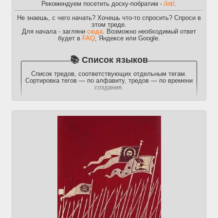
Рекомендуем посетить доску-побратим -
/int/
.
Не знаешь, с чего начать? Хочешь что-то спросить? Спроси в
этом треде.
Для начала - загляни
сюда
. Возможно необходимый ответ
будет в
FAQ
, Яндексе или Google.
📚 Список языков
Список тредов, соответствующих отдельным тегам.
Сортировка тегов — по алфавиту, тредов — по времени
создания.
Ahu
Языка Арахау тред
Посты:
16
Файлы:
4
Ai
Использование ИИ при обучении иностранному языку
Посты:
45
Файлы:
3
Amharic
Амхарского Эфиопского языка тред (አማርኛ ግዕዝ)
Посты:
10
Файлы:
3