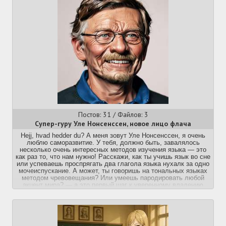
Постов: 31 / Файлов: 3
Супер-гуру Уле Нонсенссен, новое лицо флача
Hejj, hvad hedder du? А меня зовут Уле Нонсенссен, я очень
люблю саморазвитие. У тебя, должно быть, завалялось
несколько очень интересных методов изучения языка — это
как раз то, что нам нужно! Расскажи, как ты учишь язык во сне
или успеваешь проспрягать два глагола языка нухалк за одно
мочеиспускание. А может, ты говоришь на тональных языках
методом чревовещания? Или умеешь пародировать любой
акцент мира? — а это первый шаг к уверенному владению
языком.
В моих бесплатных школах по всему миру учатся сотни
учеников, которые даже не замечают, как приходят к
лингвопросветлению. Они — лучшая гарантия успешности