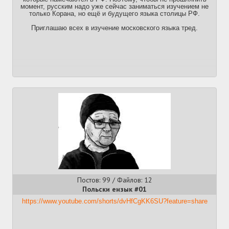
Bulgar
момент, русским надо уже сейчас заниматься изучением не
Български език
только Корана, но ещё и будущего языка столицы РФ.
Посты:
244
Файлы:
50
Приглашаю всех в изучение московского языка тред.
Burkhel
Бурятского языка тредБуряад хэлэнэй трээд
Посты:
6
Файлы:
1
By
Ланцужок Вывучэньня Беларускае Мовы #26 - by
Посты:
510
Файлы:
67
Celt
КельтОʹТред
Посты:
27
Файлы:
6
Постов: 99 / Файлов: 12
Cn
Польски ензык #01
Китайских языков тред №34 漢語族討論區
https://www.youtube.com/shorts/dvHfCgKK6SU?feature=share
Посты:
86
Файлы:
18
Cz