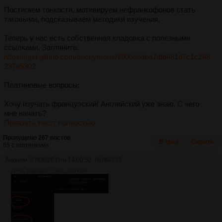
Постигаем тонкости, мотивируем нефранкофонов стать
таковыми, подсказываем методики изучения.
Теперь у нас есть собственная кладовка с полезными
ссылками. Загляните:
https://gist.github.com/anonymous/7906e6aba7dfd481d7c1c248
297e5902
Платиновые вопросы:
Хочу изучать французский! Английский уже знаю. С чего
мне начать?
Показать текст полностью
Пропущено 267 постов
В тред
Скрыть
55 с картинками.
Аноним
07/08/26 Птн 14:00:52
№
764722
177Кб, 1080x2460
38Кб, 1057x384