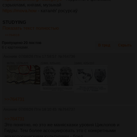
Eng
сэрыяламі, кнігамі, музыкай
английски язык за год с нуля до c1, реально?
https://mova.how
- каталёґ рэсурсаў
Посты:
11
Файлы:
1
STUDYING
Показать текст полностью
English
>>764618
Английский #333
Пропущено 20 постов
Посты:
394
Файлы:
66
В тред
Скрыть
6 с картинками.
Аноним
07/08/26 Птн 17:58:57
№
764736
French
967Кб, 1078x621
224Кб, 620x481
334Кб, 620x510
Bienvenue sur le fil du français, chers anones! #18
Посты:
270
Файлы:
55
Future
Будущее английского языка
>>764731
Посты:
42
Файлы:
6
Аноним
07/08/26 Птн 18:10:45
№
764737
>>764731
Intslav
Это понятно, но это же манясказки уровня Циклопов и
Меджусловјанского језыка тред Medžuslovjansk
Гидры. Тем более ассоциировать это с конкретными
Посты:
28
Файлы:
7
археологическими культурами - бред.