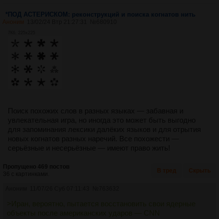
*ПОД АСТЕРИСКОМ: реконструкций и поиска когнатов нить
Аноним
13/02/24 Втр 21:27:31
№
680910
7Кб, 225x225
Поиск похожих слов в разных языках — забавная и
увлекательная игра, но иногда это может быть выгодно
для запоминания лексики далёких языков и для отрытия
новых когнатов разных наречий. Все похожести —
серьёзные и несерьёзные — имеют право жить!
Пропущено 469 постов
В тред
Скрыть
36 с картинками.
Аноним
11/07/26 Суб 07:11:43
№
763632
>Иран, вероятно, пытается восстановить свои ядерные
объекты после американских ударов — CNN