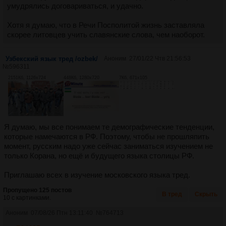
Lirella — мой язык за 2 часа
умудрялись договариваться, и удачно.
Посты:
15
Файлы:
3
Хотя я думаю, что в Речи Посполитой жизнь заставляла
скорее литовцев учить славянские слова, чем наоборот.
Korean
Корейского языка тред №7 한국어 스레드
Узбекский язык тред /ozbek/
Аноним
27/01/22 Чтв 21:56:53
Посты:
356
Файлы:
74
№
596311
2151Кб, 1126x724
448Кб, 1280x720
7Кб, 671x105
Linguocultura
Окололингвотрёпа больше!
Посты:
396
Файлы:
58
Я думаю, мы все понимаем те демографические тенденции,
которые намечаются в РФ. Поэтому, чтобы не прошляпить
Lit
момент, русским надо уже сейчас заниматься изучением не
Lietuvių kalba #2 /lit/
только Корана, но ещё и будущего языка столицы РФ.
Посты:
211
Файлы:
24
Приглашаю всех в изучение московского языка тред.
Lv
Пропущено 125 постов
В тред
Скрыть
Latviešu valoda #1
10 с картинками.
Посты:
115
Файлы:
5
Аноним
07/08/26 Птн 13:11:40
№
764713