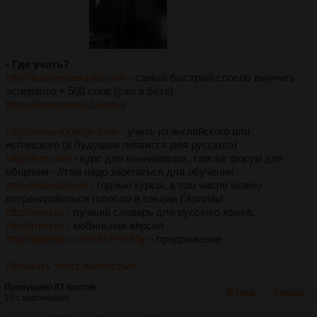
- Где учить?
http://learn.esperanto.com
- самый быстрый способ выучить
эсперанто + 500 слов (уже в бете)
https://esperanto12.net/ru/
http://www.duolingo.com
- учить из английского или
испанского (в будущем появится для русского)
http://lernu.net
- курс для начинающих, там же форум для
общения - //там надо зарегаться для обучения
http://edukado.net
- годные курсы, в том числе можно
потренироваться голосом в секции Ekparolu!
http://eoru.ru
- лучший словарь для русского языка,
http://rueo.ru
- мобильная версия
http://pastebin.com/AYPF8S9p
- продолжение
Показать текст полностью
Пропущено 87 постов
В тред
Скрыть
10 с картинками.