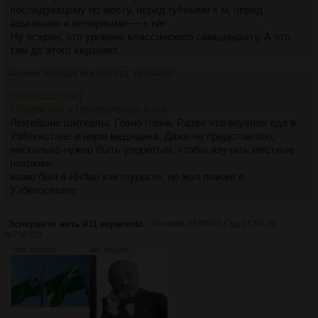
последующему по месту, перед губными к м, перед
язычными и велярными — к н/ҥ.
Ну ясхрен, это уровень классичского самшкырыту. А что
там до этого херзнает.
Аноним
06/08/26 Чтв 04:05:01
№
764660
>>687210 (OP)
>Индостан и Центральная Азия
Лютейшие шитхолы. Говно говна. Разве что вкусная еда в
Узбекистане и норм медицина. Даже не представляю,
насколько нужно быть упоротым, чтобы изучать местные
нахрюки.
мимо был в Индии как турист, но жил также в
Узбекистане
Эсперанто нить #11 esperanto
Аноним
25/06/25 Срд 16:50:36
№
736753
77Кб, 810x550
9Кб, 200x286