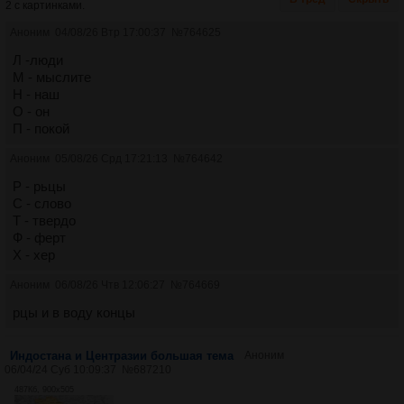
2 с картинками.
Аноним
04/08/26 Втр 17:00:37
№
764625
Л -люди
М - мыслите
Н - наш
О - он
П - покой
Аноним
05/08/26 Срд 17:21:13
№
764642
Р - рьцы
С - слово
Т - твердо
Ф - ферт
Х - хер
Аноним
06/08/26 Чтв 12:06:27
№
764669
рцы и в воду концы
Индостана и Центразии большая тема
Аноним
06/04/24 Суб 10:09:37
№
687210
487Кб, 900x505