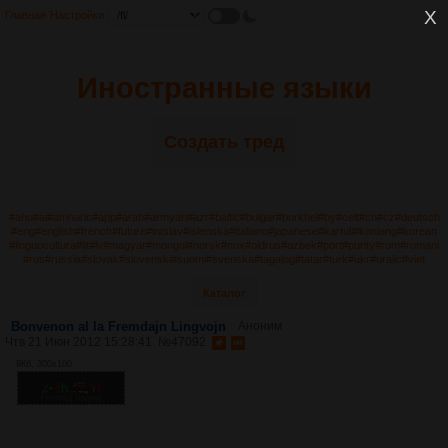
Главная
Настройки
Иностранные языки
Создать тред
#ahu
#ai
#amharic
#app
#arab
#armyan
#azr
#baltic
#bulgar
#burkhel
#by
#celt
#cn
#cz
#deutsch
#eng
#english
#french
#future
#intslav
#islenska
#italiano
#japanese
#kartuli
#konlang
#korean
#linguocultura
#lit
#lv
#magyar
#mongol
#norsk
#nox
#oldrus
#ozbek
#port
#purity
#rom
#romani
#rus
#russia
#slovak
#slovenski
#suomi
#svenska
#tagalog
#tatar
#turk
#ukr
#uralic
#viet
Каталог
Bonvenon al la Fremdajn Lingvojn
Аноним
Чтв 21 Июн 2012 15:28:41
№
47092
9Кб, 300x100