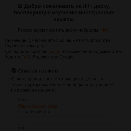
📖 Добро пожаловать на /fl/ - доску,
посвящённую изучению иностранных
языков.
Рекомендуем посетить доску-побратим -
/int/
.
Не знаешь, с чего начать? Хочешь что-то спросить?
Спроси в этом треде.
Для начала - загляни
сюда
. Возможно необходимый ответ
будет в
FAQ
, Яндексе или Google.
📚 Список языков
Список тредов, соответствующих отдельным
тегам. Сортировка тегов — по алфавиту, тредов —
по времени создания.
Ahu
Языка Арахау тред
Посты:
16
Файлы:
4
Ai