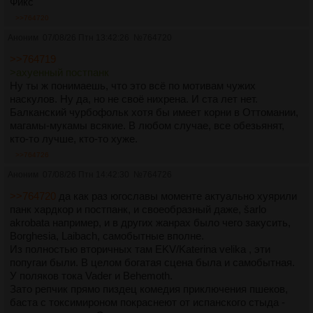
Фикс
Посты:
361
Файлы:
37
>>764720
Аноним
07/08/26 Птн 13:42:26
№
764720
Ukr
>>764719
Української мови тред #9
>ахуенный постпанк
Посты:
144
Файлы:
9
Ну ты ж понимаешь, что это всё по мотивам чужих
наскулов. Ну да, но не своё нихрена. И ста лет нет.
Балканский чурбофольк хотя бы имеет корни в Оттомании,
Uralic
магамы-мукамы всякие. В любом случае, все обезьянят,
Финно-угорские и самодийские языки №2
кто-то лучше, кто-то хуже.
Посты:
108
Файлы:
14
>>764726
Аноним
07/08/26 Птн 14:42:30
№
764726
Viet
>>764720
да как раз югославы моменте актуально хуярили
TIẾNG VIỆT NAM. Язык гуков для самых маленьких.
панк хардкор и постпанк, и своеобразный даже, šarlo
Посты:
265
Файлы:
25
akrobata например, и в других жанрах было чего закусить,
Borghesia, Laibach, самобытные вполне.
Из полностью вторичных там EKV/Katerina velika , эти
попугаи были. В целом богатая сцена была и самобытная.
У поляков тока Vader и Behemoth.
Зато репчик прямо пиздец комедия приключения пшеков,
баста с токсимироном покраснеют от испанского стыда -