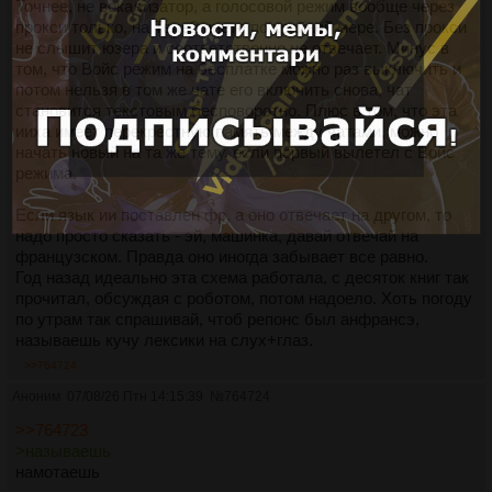
Точнее, не вокализатор, а голосовой режим вообще через
прокси только, на Теле2 инете по крайней мере. Без прокси
не слышит юзера и соответственно не отвечает. Минус в
том, что Войс режим на бесплатке можно раз выключить и
потом нельзя в том же чате его включить снова, чат
становится текстовым бесповоротно. Плюс в том, что эта
ииха имеет перекрестную память между чатами, можно
начать новый на та же тему, если первый вылетел с Войс
режима.
Если язык ии поставлен фр, а оно отвечает на другом, то
надо просто сказать - эй, машинка, давай отвечай на
французском. Правда оно иногда забывает все равно.
Год назад идеально эта схема работала, с десяток книг так
прочитал, обсуждая с роботом, потом надоело. Хоть погоду
по утрам так спрашивай, чтоб репонс был анфрансэ,
называешь кучу лексики на слух+глаз.
>>764724
Аноним
07/08/26 Птн 14:15:39
№
764724
>>764723
>называешь
намотаешь