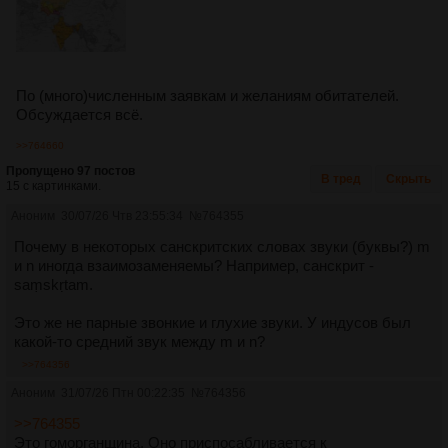
По (много)численным заявкам и желаниям обитателей.
Обсуждается всё.
>>764660
Пропущено 97 постов
В тред
Скрыть
15 с картинками.
Аноним
30/07/26 Чтв 23:55:34
№
764355
Почему в некоторых санскритских словах звуки (буквы?) m
и n иногда взаимозаменяемы? Например, санскрит -
saṃskṛtam.
Это же не парные звонкие и глухие звуки. У индусов был
какой-то средний звук между m и n?
>>764356
Аноним
31/07/26 Птн 00:22:35
№
764356
>>764355
Это гоморганщина. Оно приспосабливается к