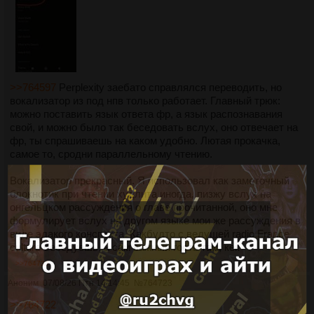
>>764597
Perplexity заебато справлялся переводить, но
вокализатор из под нпв только работает. Главный трюк:
можно поставить язык ответа фр, а язык распознавания
свой, и можно было так беседовать вслух, оно отвечает на
фр, ты спрашиваешь на каком удобно. Лютая прокачка,
самое то, сродни параллельному чтению.
Вокализатор прекрасный. Я использовал как заметочный
блокнотик при чтении худлита иногда, пизжу вслух на
онгельцком рассуждения о главе прочитанной, оно мне
формулирует вслух на другом языке мои же рассуждения в
виде эдакого конспекта. Какбудто с ведущей radio France
culture беседуешь, а сам важный гость там, кек
>>764723
Аноним
07/08/26 Птн 14:14:45
№
764723
>>764722