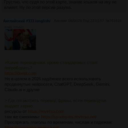
Грустно, что судя по этой карте, знание языков на ику не
влияет. Ну по этой версии разума.
Английский #333 /english/
Аноним
08/06/26 Пнд 22:01:57
№
761916
679Кб, 770x513
>Какие переводчики, кроме стандартных стоит
попробовать?
https://deepl.com
Но в целом в 2026 надёжнее всего использовать
продвинутые нейросети, ChatGPT, DeepSeek, Gemini,
Claude.ai и другие
> Где посмотреть перевод фразы, если переводчик
выдаёт херню
ресурсы от
https://reverso.com
там же синонимы:
https://synonyms.reverso.net/
Проспрягать глаголы по временам, числам и падежам:
https://conjugator.reverso.net