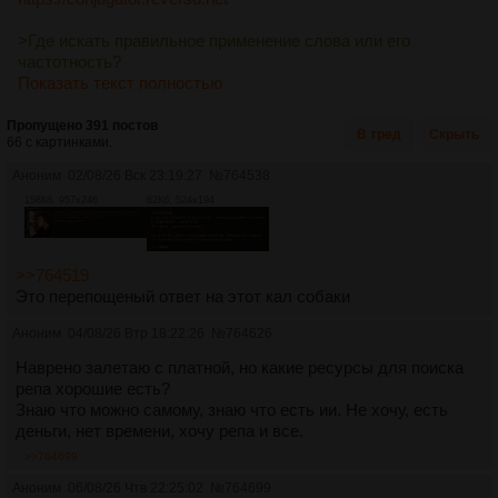
>Где искать правильное применение слова или его
частотность?
Показать текст полностью
Пропущено 391 постов
В тред
Скрыть
66 с картинками.
Аноним
02/08/26 Вск 23:19:27
№
764538
158Кб, 957x246
62Кб, 524x194
>>764519
Это перепощеный ответ на этот кал собаки
Аноним
04/08/26 Втр 18:22:26
№
764626
Наврено залетаю с платной, но какие ресурсы для поиска
репа хорошие есть?
Знаю что можно самому, знаю что есть ии. Не хочу, есть
деньги, нет времени, хочу репа и все.
>>764699
Аноним
06/08/26 Чтв 22:25:02
№
764699