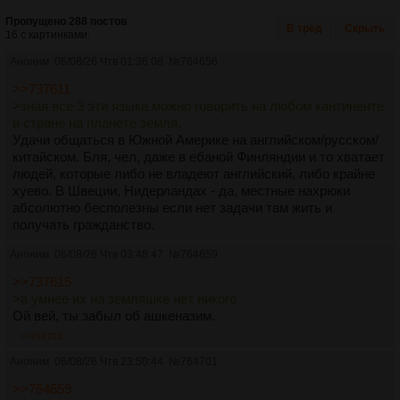
Пропущено 288 постов
В тред
Скрыть
16 с картинками.
Аноним
06/08/26 Чтв 01:36:08
№
764656
>>737611
>зная все 3 эти языка можно говорить на любом кантиненте
и стране на планете земля.
Удачи общаться в Южной Америке на английском/русском/
китайском. Бля, чел, даже в ебаной Финляндии и то хватает
людей, которые либо не владеют английский, либо крайне
хуево. В Швеции, Нидерландах - да, местные нахрюки
абсолютно бесполезны если нет задачи там жить и
получать гражданство.
Аноним
06/08/26 Чтв 03:48:47
№
764659
>>737615
>а умнее их на земляшке нет никого
Ой вей, ты забыл об ашкеназим.
>>764701
Аноним
06/08/26 Чтв 23:50:44
№
764701
>>764659