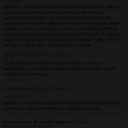
>>764695
Magyar
Де-факто никакого нормального перехода пока нет, ляпают
Magyar nyelv ✵ Венгерский язык
что придётся, и позднесовдеповскую кириллицу, и
Посты:
487
Файлы:
48
нынешнюю малаицу с ch, sh. А апострофы в ней и так
необычные, поэтому набирать их юридически верно даже
труднее, чем ö. А вот ğ и ş это зря, можно было в первый
Mongol
блок кодировки уложиться, раз уж такие пляски. Ш можно
МОНГОЛ ХЭЛ УТАС МОНГОЛЬСКИЙ ЯЗЫК ТРЕД Вос
через C писать, как у берберов (ц всё равно будет s или ts),
ну а gh вроде не грех и диграфом. Не хинди.
Посты:
103
Файлы:
11
Аноним
07/08/26 Птн 13:13:41
№
764714
Norsk
От Ñ совершенно зря отказались, просто в угоду
Норвежского тред
кириллице, n-g внатуре бывают нередко. Вощем, грядёт
Посты:
46
Файлы:
7
очередной перезагруз.
>>764738
Nox
Аноним
07/08/26 Птн 18:26:24
№
764738
ЧЕЧЕНСКИЙ ЯЗЫК #2
>>764714
Посты:
176
Файлы:
38
вопрос, есть ли там ƞ как фонема. Ну и все такие системы
делаются под автоматическую транслитерацию.
Oldrus
Древнерусского языка тред №1
Японский язык. Тред №350 /japanese/
Аноним
02/07/26 Чтв 01:42:30
№
762995
Посты:
13
Файлы:
2