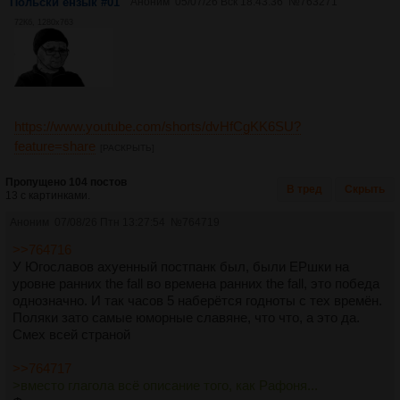
Польски ензык #01
Аноним
05/07/26 Вск 18:43:36
№
763271
72Кб, 1280x763
Suomi
Финский язык #3
Посты:
229
Файлы:
40
Svenska
https://www.youtube.com/shorts/dvHfCgKK6SU?
Шведского языка тред | №2
feature=share
[РАСКРЫТЬ]
Посты:
142
Файлы:
12
Пропущено 104 постов
В тред
Скрыть
13 с картинками.
Tagalog
тагалог первый
Аноним
07/08/26 Птн 13:27:54
№
764719
Посты:
19
Файлы:
8
>>764716
У Югославов ахуенный постпанк был, были ЕРшки на
уровне ранних the fall во времена ранних the fall, это победа
Tatar
однозначно. И так часов 5 наберётся годноты с тех времён.
Единый Тред Татарского языка
Поляки зато самые юморные славяне, что что, а это да.
Посты:
147
Файлы:
26
Смех всей страной
>>764717
Turk
>вместо глагола всё описание того, как Рафоня...
Türkçe / Турецкий язык. №2