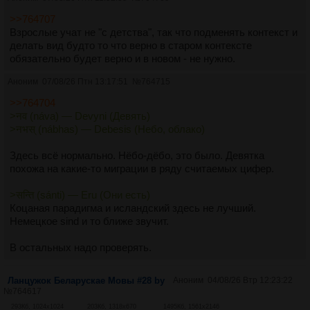
>>764707
Azr
Взрослые учат не "с детства", так что подменять контекст и
Азербайджанского языка тред
делать вид будто то что верно в старом контексте
Посты:
83
Файлы:
10
обязательно будет верно и в новом - не нужно.
Аноним
07/08/26 Птн 13:17:51
№
764715
Baltic
Балтийской группы языков общий тред
>>764704
Посты:
108
Файлы:
23
>नव (náva) — Devyni (Девять)
>नभस् (nábhas) — Debesis (Небо, облако)
Bulgar
Здесь всё нормально. Нёбо-дёбо, это было. Девятка
Български език
похожа на какие-то миграции в ряду считаемых цифер.
Посты:
244
Файлы:
50
>सन्ति (sánti) — Eru (Они есть)
Коцаная парадигма и исландский здесь не лучший.
Burkhel
Немецкое sind и то ближе звучит.
Бурятского языка тредБуряад хэлэнэй трээд
В остальных надо проверять.
Посты:
6
Файлы:
1
Ланцужок Беларускае Мовы #28 by
Аноним
04/08/26 Втр 12:23:22
By
№
764617
Ланцужок Вывучэньня Беларускае Мовы #26 - by
293Кб, 1024x1024
203Кб, 1318x670
1495Кб, 1561x2146