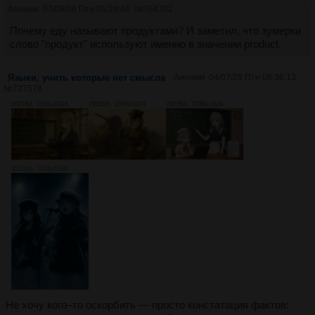
Аноним
07/08/26 Птн 05:28:46
№
764702
Почему еду называют продуктами? И заметил, что зумерки
слово "продукт" используют именно в значении product.
Языки, учить которые нет смысла
Аноним
04/07/25 Птн 08:36:13
№
737578
3021Кб, 1536x1024
2932Кб, 1536x1024
2923Кб, 1536x1024
3552Кб, 1024x1536
Не хочу кого–то оскорбить — просто констатация фактов: