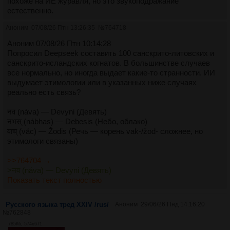
похоже на ИЕ журавля, но это звукоподражание
естественно.
Аноним
07/08/26 Птн 13:26:35
№
764718
Аноним 07/08/26 Птн 10:14:28
Попросил Deepseek составить 100 санскрито-литовских и
санскрито-исландских когнатов. В большинстве случаев
все нормально, но иногда выдает какие-то странности. ИИ
выдумает этимологии или в указанных ниже случаях
реально есть связь?
नव (náva) — Devyni (Девять)
नभस् (nábhas) — Debesis (Небо, облако)
वाच् (vā́c) — Žodis (Речь — корень vak-/žod- сложнее, но
этимологи связаны)
>>764704 →
>नव (náva) — Devyni (Девять)
Показать текст полностью
Русского языка тред XXIV /rus/
Аноним
29/06/26 Пнд 14:16:20
№
762848
785Кб, 574x671