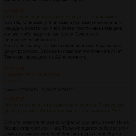
>>764732
Islenska
>что теперешний литовский почищен от славянизмов
Тред Исландского языка #1 (рабочие ссылки)
Это так, славизмы(полонизмы и русизмы) вычищались
Посты:
199
Файлы:
44
нещадно, вместо них либо более престижные немецкие
кальки, либо выдуманные слова. Буквально
лингвистический холокост.
Italiano
Но это не значит, что языки были понятны. В казахском
сап,вопрос про изучения языка
дохуя русизмов. Это как-то помогает его понимать? Нет.
Посты:
2
Файлы:
1
Таким макаром даже на А1 не потянуть.
>>764734
Japanese
Показать текст полностью
Японский язык. Тред №350
>>764739
Посты:
374
Файлы:
88
Аноним
07/08/26 Птн 18:56:07
№
764739
>>764737
Kartuli
>Но это не значит, что языки были понятны. В казахском
Грузинский язык /ქართული ენა /kartuli/
дохуя русизмов. Это как-то помогает его понимать? Нет.
Посты:
338
Файлы:
57
Если ты новости по радио собрался слушать, то нет. Но на
базаре сторговаться — да. Только придётся себе при этом
Konlang
помогать руками и головой. Конкистадоры с индейцами