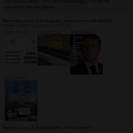
настолько плохо. Это тоже суметь надо, что аж так
никчёмно, чистый кринж.
Bienvenue sur le fil du français, chers anones! #18 /french/
Аноним
11/08/25 Пнд 23:01:21
№
741196
121Кб, 1079x1062
130Кб, 1074x1050
143Кб, 1024x1280
227Кб, 1026x1277
Bienvenue sur le fil du français, chers anones!