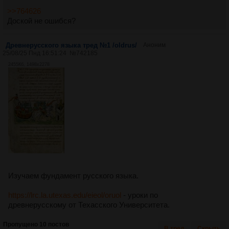
>>764626
Доской не ошибся?
Древнерусского языка тред №1 /oldrus/
Аноним
25/08/25 Пнд 16:51:24
№
742185
2455Кб, 1498x2278
Изучаем фундамент русского языка.
https://lrc.la.utexas.edu/eieol/oruol
- уроки по
древнерусскому от Техасского Университета.
Пропущено 10 постов
В тред
Скрыть