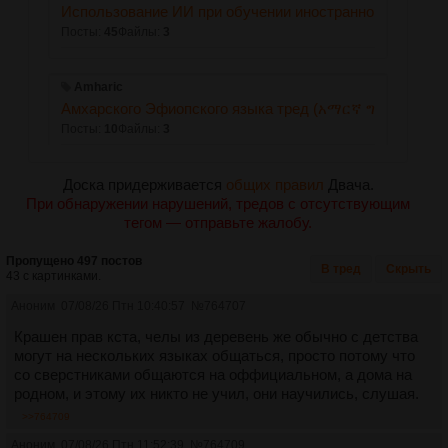
Использование ИИ при обучении иностранному языку
Посты:
45
Файлы:
3
Amharic
Амхарского Эфиопского языка тред (አማርኛ ግዕዝ)
Посты:
10
Файлы:
3
Доска придерживается
общих правил
Двача.
App
При обнаружении нарушений, тредов с отсутствующим
Приложения по типу «выучи английский занимаясь 15 
тегом — отправьте жалобу.
Посты:
158
Файлы:
32
Пропущено 497 постов
В тред
Скрыть
43 с картинками.
Arab
Арабского языка тред - موضوع اللغة العربية Прошлый:
Аноним
07/08/26 Птн 10:40:57
№
764707
Посты:
435
Файлы:
59
Крашен прав кста, челы из деревень же обычно с детства
могут на нескольких языках общаться, просто потому что
со сверстниками общаются на оффициальном, а дома на
Armyan
родном, и этому их никто не учил, они научились, слушая.
Армянский язык ✵ Հայոց լեզու #2
>>764709
Посты:
362
Файлы:
20
Аноним
07/08/26 Птн 11:52:39
№
764709