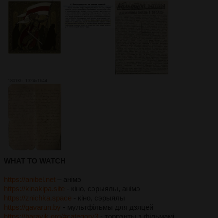
Посты:
510
Файлы:
67
Celt
КельтОʹТред
Посты:
27
Файлы:
6
Cn
1801Кб, 1324x1644
Китайских языков тред №34 漢語族討論區
Посты:
86
Файлы:
18
Cz
Český jazyk #3
Посты:
427
Файлы:
39
WHAT TO WATCH
Deutsch
https://anibel.net
– анімэ
Немецкий язык №47
https://kinakipa.site
- кіно, сэрыялы, анімэ
Посты:
374
Файлы:
37
https://znichka.space
- кіно, сэрыялы
https://gavarun.by
- мультфільмы для дзяцей
https://baravik.org/#category3
- торрэнты з фільмамі,