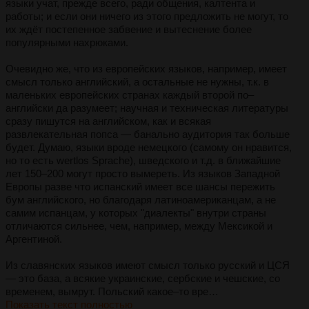
языки учат, прежде всего, ради общения, калтента и
работы; и если они ничего из этого предложить не могут, то
их ждёт постепенное забвение и вытеснение более
популярными нахрюками.
Очевидно же, что из европейских языков, например, имеет
смысл только английский, а остальные не нужны, т.к. в
маленьких европейских странах каждый второй по–
английски да разумеет; научная и техническая литературы
сразу пишутся на английском, как и всякая
развлекательная попса — банально аудитория так больше
будет. Думаю, языки вроде немецкого (самому он нравится,
но то есть wertlos Sprache), шведского и т.д. в ближайшие
лет 150–200 могут просто вымереть. Из языков Западной
Европы разве что испанский имеет все шансы пережить
бум английского, но благодаря латиноамериканцам, а не
самим испанцам, у которых "диалекты" внутри страны
отличаются сильнее, чем, например, между Мексикой и
Аргентиной.
Из славянских языков имеют смысл только русский и ЦСЯ
— это база, а всякие украинские, сербские и чешские, со
временем, вымрут. Польский какое–то вре…
Показать текст полностью