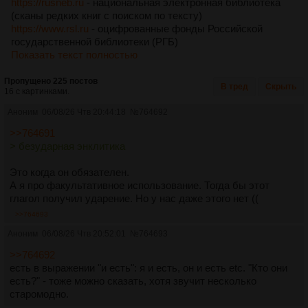
https://rusneb.ru
- национальная электронная библиотека
(сканы редких книг с поиском по тексту)
https://www.rsl.ru
- оцифрованные фонды Российской
государственной библиотеки (РГБ)
Показать текст полностью
Пропущено 225 постов
В тред
Скрыть
16 с картинками.
Аноним
06/08/26 Чтв 20:44:18
№
764692
>>764691
> безударная энклитика
Это когда он обязателен.
А я про факультативное использование. Тогда бы этот
глагол получил ударение. Но у нас даже этого нет ((
>>764693
Аноним
06/08/26 Чтв 20:52:01
№
764693
>>764692
есть в выражении "и есть": я и есть, он и есть etc. "Кто они
есть?" - тоже можно сказать, хотя звучит несколько
старомодно.