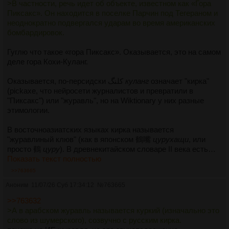
>В частности, речь идет об объекте, известном как «Гора
Пиксакс». Он находится в поселке Парчин под Тегераном и
неоднократно подвергался ударам во время американских
бомбардировок.
Гуглю что такое «гора Пиксакс». Оказывается, это на самом
деле гора Кохи-Куланг.
Оказывается, по-персидски کلنگ
куланг
означает "кирка"
(pickaxe, что нейросети журналистов и превратили в
"Пиксакс") или "журавль", но на Wiktionary у них разные
этимологии.
В восточноазиатских языках кирка называется
"журавлиный клюв" (как в японском 鶴嘴
цурухащи
, или
просто 鶴
цуру
). В древнекитайском словаре II века есть…
Показать текст полностью
>>763665
Аноним
11/07/26 Суб 17:34:12
№
763665
>>763632
>А в арабском журавль называется куркий (изначально это
слово из шумерского), созвучно с русским кирка.