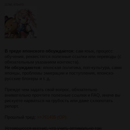
217Кб, 675x675
Ozbek
Узбекский язык тред
Посты:
128
Файлы:
10
Port
Português+Galego
В треде японского обсуждается:
сам язык, процесс
обучения, реквестятся полезные ссылки или переводы (c
Посты:
487
Файлы:
84
обязательным указанием контекста).
Не обсуждаются:
японская политика, поп-культура, сами
Purity
японцы, проблемы эмиграции и поступления, японско-
Тред языкового пуризма №1
русские блогеры и т. д.
Посты:
148
Файлы:
8
Прежде чем задать свой вопрос, обязательно
внимательно прочтите полезные ссылки и FAQ, иначе вы
рискуете нарваться на грубость или даже схлопотать
Rom
репорт.
Ediția numărul patru a firului de limbă română
Посты:
123
Файлы:
18
Пpoшлый тред:
>>761435 (OP)
Устоявшееся мнение, что учить оптимально так:
Romani