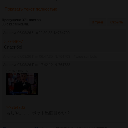
Цыганский язык
Показать текст полностью
Посты:
18
Файлы:
8
Пропущено 371 постов
В тред
Скрыть
88 с картинками.
Rus
Русского языка тред XXIV
Аноним
06/08/26 Чтв 22:30:22
№
764700
Посты:
228
Файлы:
16
>>764697
Спасибо!
Russia
Аноним
07/08/26 Птн 06:47:35
№
764703
#wipe symbols
Языков России единый тред #2
Аноним
07/08/26 Птн 17:42:12
№
764733
Посты:
192
Файлы:
18
1911Кб, 1498x1050
Slovak
Словацкий язык ✵ Slovenčina
Посты:
20
Файлы:
3
>>764703
Slovenski
もしや。。。ボット出鱈目かい？
Slovenščina - Slovenski jezik
Посты:
480
Файлы:
14