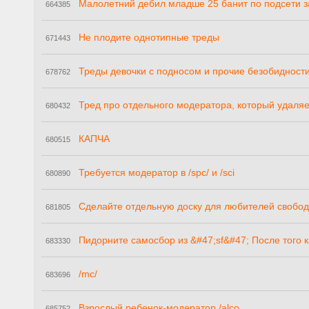
Малолетний дебил младше 25 банит по подсети за
664385
Не плодите однотипные треды
671443
Треды девочки с подносом и прочие безобидност
678762
Тред про отдельного модератора, который удаляе
680432
КАПЧА
680515
Требуется модератор в /spc/ и /sci
680890
Сделайте отдельную доску для любителей свобод
681805
Пидорните самосбор из &#47;sf&#47; После того к
683330
/mc/
683696
Взрослый ребенок-модератор /alco
685752