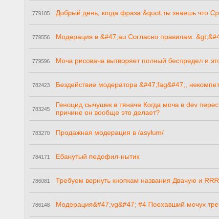
Добрый день, когда фраза &quot;ты знaeшь что C
779185
Модерация в &#47;au Согласно правилам: &gt;&#
779556
Моча рисовача вытворяет полный беспредел и эт
779596
Бездействие модератора &#47;fag&#47;, некомпе
782423
Геноцид сычушек в тяначе Когда моча в dev пере
783245
причине он вообще это делает?
Продажная модерация в /asylum/
783270
Ебанутый педофил-нытик
784171
Требуем вернуть кнопкам названия Двачую и RR
786081
Модерация&#47;vg&#47; #4 Поехавший мочух тре
786148