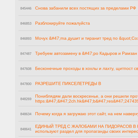
Снова забанили всех постящих за пределами РФ
845446
Разблокируйте пожалуйста
846853
Мочух &#47;ma душит и тиранит тред по &quot;С
846893
Требуем автозамену в &#47;po Кадыров и Рамзан
847487
Бесконечные проходы в хохлы и лахту, щитпост с
847608
РАЗРЕШИТЕ ПИКСЕЛЕТРЕДЫ В
847800
Пониблядям дали воскресенье, а они решили про
848269
https:&#47;&#47;2ch.hk&#47;b&#47;res&#47;24743
Почему когда я загружаю этот сайт, на нем наверх
848634
ЕДИНЫЙ ТРЕД С ЖАЛОБАМИ НА ПИДОРАСОВ В РАЗД
848641
используют раздел для пропаганды своих интерес