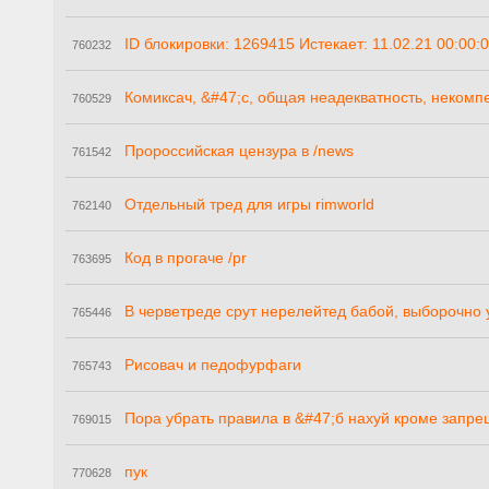
ID блокировки: 1269415 Истекает: 11.02.21 00:00
760232
Комиксач, &#47;c, общая неадекватность, некомп
760529
Пророссийская цензура в /news
761542
Отдельный тред для игры rimworld
762140
Код в прогаче /pr
763695
В черветреде срут нерелейтед бабой, выборочно
765446
Рисовач и педофурфаги
765743
Пора убрать правила в &#47;б нахуй кроме запре
769015
пук
770628