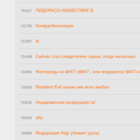
ПИДОРАСО-НАШЕСТВИЕ В
711617
Конфдэбилизация
711739
bi
713297
Сейчас стал свидетелем сцены, когда несколько
714148
Фаготреды из &#47;v&#47;, или модератор &#47;v
715491
Rezident Evil шизик уже всех заебал
716920
Неадекватная модерация /a/
719132
абу
720314
Модерация /fag/ убивает доску
720564