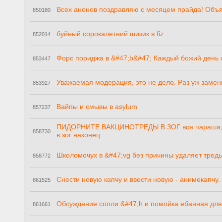
Всех анонов поздравляю с месяцем прайда! Объ
850180
буйный сорокалетний шизик в fiz
852014
Форс пориджа в &#47;b&#47; Каждый божий день 
853447
Уважаемая модерация, это не дело. Раз уж заме
853927
Вайпы и смывы в asylum
857237
ПИДОРНИТЕ ВАКЦИНОТРЕДЫ В ЗОГ вся параша, ве
858730
в зог наконец
Школомочух в &#47;vg без причины удаляет треды
858772
Снести новую капчу и ввести новую - анимекапчу.
861525
Обсуждение сопли &#47;h и помойка ебанная для
861661