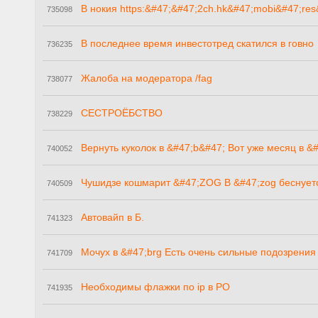
В нокия https:&#47;&#47;2ch.hk&#47;mobi&#47;res
735098
В последнее время инвестотред скатился в говно
736235
Жалоба на модератора /fag
738077
СЕСТРОЁБСТВО
738229
Вернуть куколок в &#47;b&#47; Вот уже месяц в &
740052
Чушидзе кошмарит &#47;ZOG В &#47;zog беснует
740509
Автовайп в Б.
741323
Мочух в &#47;brg Есть очень сильные подозрения
741709
Необходимы флажки по ip в PO
741935