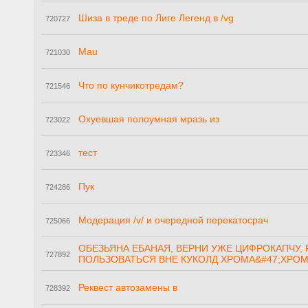
Шиза в треде по Лиге Легенд в /vg
720727
Mau
721030
Что по кунчикотредам?
721546
Охуевшая полоумная мразь из
723022
тест
723346
Пук
724286
Модерация /v/ и очередной перекатосрач
725066
ОБЕЗЬЯНА ЕБАНАЯ, ВЕРНИ УЖЕ ЦИФРОКАПЧУ
727892
ПОЛЬЗОВАТЬСЯ ВНЕ КУКОЛД ХРОМА&#47;ХРО
Реквест автозамены в
728392