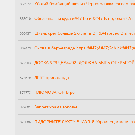
Убогий бомбящий шиз из Черноголовки совсем заеб
863972
Обезьяна, ты куда &#47;bb и &#47;ls подевал? А 
866010
Шизик срет больше 2-х лет в ВГ &#47;eveo В вг ес
866437
Снова в баржетреде https:&#47;&#47;2ch.hk&#47;
869473
ДОСКА &#92;ES&#92; ДОЛЖНА БЫТЬ ОТКРЫТОЙ А
872503
ЛГБТ пропаганда
872579
ПЛЮМОЗАГОН В po
874773
Запрет храма головы
879001
ПИДОРНИТЕ ЛАХТУ В NWR Я Украинец и меня з
879086