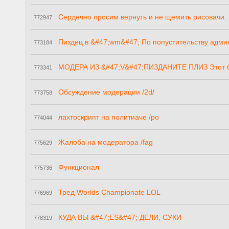
Сердечно просим вернуть и не щемить рисовачи.
772947
Пиздец в &#47;wm&#47; По попустительству адми
773184
МОДЕРА ИЗ &#47;V&#47;ПИЗДАНИТЕ ПЛИЗ Этот 
773341
Обсуждение модерации /2d/
773758
лахтоскрипт на политиаче /po
774044
Жалоба на модератора /fag
775629
Функционал
775736
Тред Worlds Championate LOL
776969
КУДА ВЫ &#47;ES&#47; ДЕЛИ, СУКИ
778319