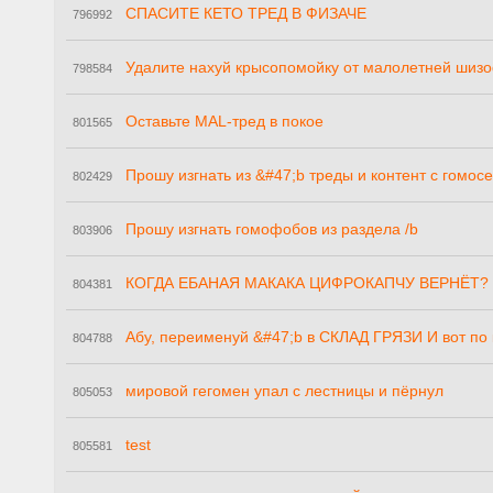
СПАСИТЕ КЕТО ТРЕД В ФИЗАЧЕ
796992
Удалите нахуй крысопомойку от малолетней шиз
798584
Оставьте MAL-тред в покое
801565
Прошу изгнать из &#47;b треды и контент с гомос
802429
Прошу изгнать гомофобов из раздела /b
803906
КОГДА ЕБАНАЯ МАКАКА ЦИФРОКАПЧУ ВЕРНЁТ?
804381
Абу, переименуй &#47;b в СКЛАД ГРЯЗИ И вот по 
804788
мировой гегомен упал с лестницы и пёрнул
805053
test
805581