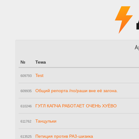
А
№
Тема
Test
609793
Общий репорта /по/раши вне её загона.
609935
ГУГЛ КАПЧА РАБОТАЕТ ОЧЕНЬ ХУЁВО
610246
Танцульки
611762
Петиция против РА3-шизика
613525