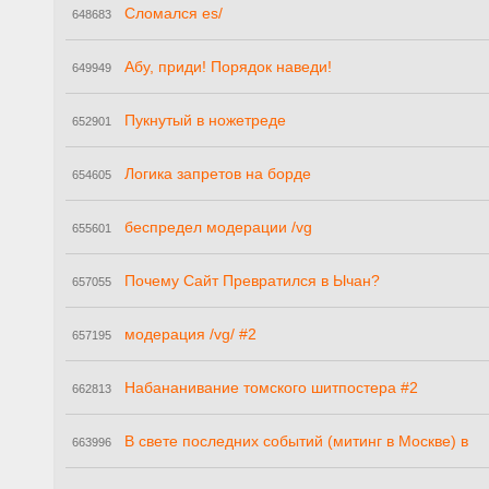
Сломался es/
648683
Абу, приди! Порядок наведи!
649949
Пукнутый в ножетреде
652901
Логика запретов на борде
654605
беспредел модерации /vg
655601
Почему Сайт Превратился в Ычан?
657055
модерация /vg/ #2
657195
Набананивание томского шитпостера #2
662813
В свете последних событий (митинг в Москве) в
663996