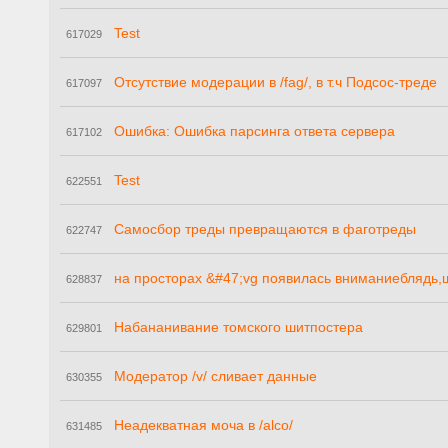
Test
617029
Отсутствие модерации в /fag/, в т.ч Подсос-треде
617097
Ошибка: Ошибка парсинга ответа сервера
617102
Test
622551
Самосбор треды превращаются в фаготреды
622747
на просторах &#47;vg появилась вниманиеблядь,
628837
Набананивание томского шитпостера
629801
Модератор /v/ сливает данные
630355
Неадекватная моча в /alco/
631485