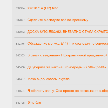
>>818714 (OP) test
837394
Сделайте в асилуме всё по-прежнему.
837877
ДОСКА &#92;ES&#92; ВНЕЗАПНО СТАЛА СКРЫТОЙ
837983
Обсуждение мочуха &#47;h и срачевач по совмест
839376
В связи с введением НЕкарантинной праздничной
840303
Да уберите же наконец гомотреды из &#47;б&#47
840456
Моча в /po/ совсем охуела
841407
Я ебал эту капчу. Она просто не показывает выбо
841621
Э че бля
842728