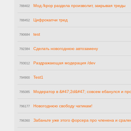
Мод /kpop раздела произволит, закрывая треды
788402
Цифрокапчи тред
788452
test
790684
Сделать новогоднюю автозамену
792384
Раздражающая модерация /dev
793012
Test1
794900
Модератор в &#47;2d&#47; совсем ебанулся и пр
795085
Новогоднюю свободу чатикам!
796177
Забаньте уже этого форсера про членена и срален
796360