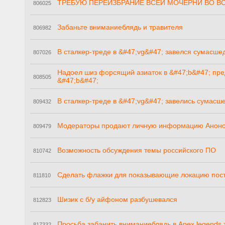
ТРЕБУЮ ПЕРЕИЗБРАНИЕ ВСЕЙ МОЧЕРНИ ВО ВС
806025
Забаньте вниманиеблядь и травителя
806982
В сталкер-треде в &#47;vg&#47; завелся сумасш
807026
Надоел шиз форсящий азиаток в &#47;b&#47; пред
808505
&#47;b&#47;
В сталкер-треде в &#47;vg&#47; завелись сумас
809432
Модераторы продают личную информацию Анон
809479
Возможность обсуждения темы российского ПО
810742
Сделать флажки для показывающие локацию пос
811810
Шизик с б/у айфоном разбушевался
812823
Просьба забанить вниманиеблядь в Apex legends 
817332