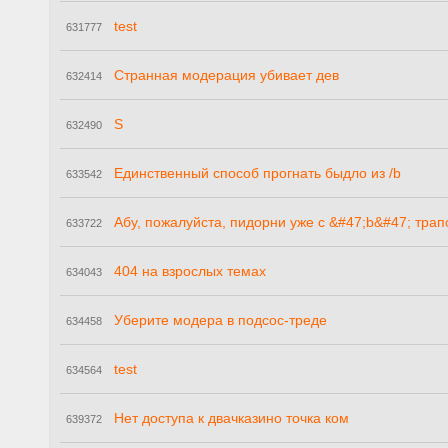
test
631777
Странная модерация убивает дев
632414
S
632490
Единственный способ прогнать быдло из /b
633542
Абу, пожалуйста, пидорни уже с &#47;b&#47; трап
633722
404 на взрослых темах
634043
Уберите модера в подсос-треде
634458
test
634564
Нет доступа к двачказино точка ком
639372