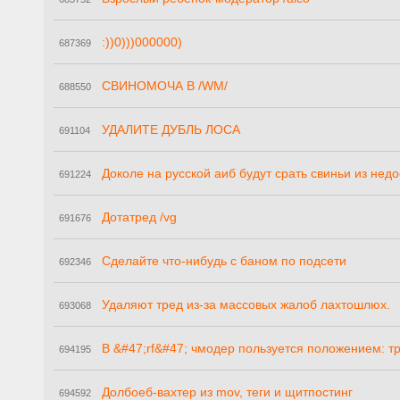
:))0)))000000)
687369
СВИНОМОЧА В /WM/
688550
УДАЛИТЕ ДУБЛЬ ЛОСА
691104
Доколе на русской аиб будут срать свиньи из нед
691224
Дотатред /vg
691676
Сделайте что-нибудь с баном по подсети
692346
Удаляют тред из-за массовых жалоб лахтошлюх.
693068
В &#47;rf&#47; чмодер пользуется положением: т
694195
Долбоеб-вахтер из mov, теги и щитпостинг
694592