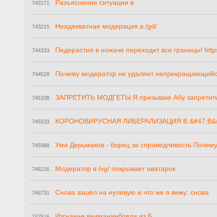
Разъяснение ситуации в
743171
Неадекватная модерация в /gd/
743215
Педерастия в ножаче переходит все границы! htt
744333
Почему модератор не удаляет непрекращающий
744528
ЗАПРЕТИТЬ МОДГЕТЫ Я призываю Абу запретит
745338
КОРОНОВИРУСНАЯ ЛИБЕРАЛИЗАЦИЯ В &#47;B&#
745533
Ума Дерьмаков - борец за справедливость Почем
745988
Модератор в /vg/ покрывает аватарок
746216
Снова зашёл на нулевую и что же я вижу: снова
746731
Изгнание вниманиебляди из Б
747516