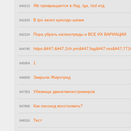
/ftb превращается в /fag, /ga, /izd итд
640213
В /po засел куколдо-шизик
641933
Пора убрать натахотреды и ВСЕ ИХ ВАРИАЦИИ
642224
https:&#47;&#47;2ch.pm&#47;fag&#47;res&#47;771
644745
1
645954
Закрыли Жиротред
646659
Убежище двачетвичестримеров
647353
Как пасскод восстновить?
647809
Тест
648316