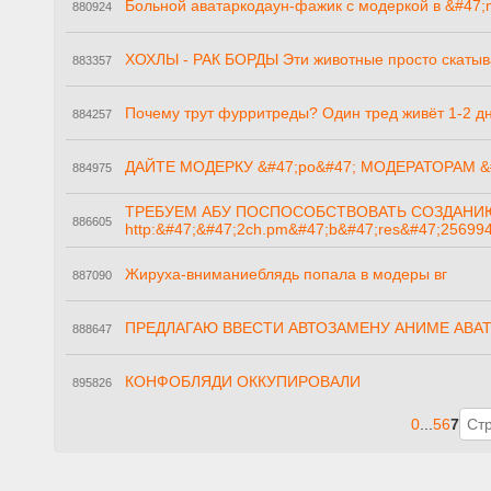
Больной аватаркодаун-фажик с модеркой в &#47;
880924
ХОХЛЫ - РАК БОРДЫ Эти животные просто скаты
883357
Почему трут фурритреды? Один тред живёт 1-2 дн
884257
ДАЙТЕ МОДЕРКУ &#47;po&#47; МОДЕРАТОРАМ &#
884975
ТРЕБУЕМ АБУ ПОСПОСОБСТВОВАТЬ СОЗДАНИЮ 
886605
http:&#47;&#47;2ch.pm&#47;b&#47;res&#47;256994
Жируха-вниманиеблядь попала в модеры вг
887090
ПРЕДЛАГАЮ ВВЕСТИ АВТОЗАМЕНУ АНИМЕ АВА
888647
КОНФОБЛЯДИ ОККУПИРОВАЛИ
895826
0
...
5
6
7