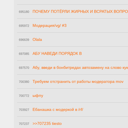
ПОЧЕМУ ПОТЁРЛИ ЖИРНЫХ И ВСРАТЫХ ВОПРО
695180
Модерация/vg/ #3
695972
Olala
696639
АБУ НАВЕДИ ПОРЯДОК В
697085
Абу, введи в бонбитредах автозамену на слово кук
697570
Требуем отстранить от работы модератора mov
700380
ыфпу
700772
Ебанашка с модеркой в /rf/
703927
>>707235 tiesto
707237