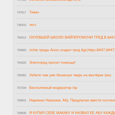
Тивач
747617
тест
748315
ОХУЕВШЕЙ ШКОЛО ВАЙПЕРОМОЧИ ТРЕД В &#47;b
750012
richie треды Анон создал тред &gt;https:&#47;&#4
750683
Элитотред просит помощи!
754025
Уебите там уже бешеную тварь на вахтёрке /psy
756362
Бесполезный модератор /sp
757334
Нариман Намазов, Абу. Предлагаю ввести постин
758041
Я КУПИЛ СЕБЕ МАКАКУ И НАЗВАЛ ЕЕ АБУ КАЖД
759830