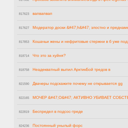
вапвапвап
817623
Модератор доски &#47;h&#47; злостно и преднам
817627
Кошачьи жены и нефритовые стержни в б уже по
817853
Что это за хуйня?
818714
Неадекватный выпил АрктикБой тредов в
818758
Двачеры подскажите почему не открывается gg
821590
МОЧЕР &#47;O&#47; АКТИВНО УБИВАЕТ СОБС
822165
Беспредел в подсос-треде
822819
Постоянный унылый форс
824236