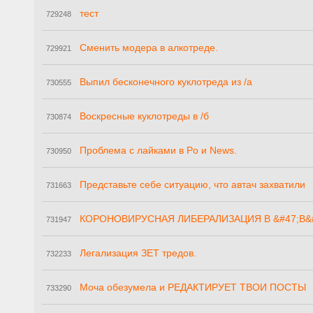
тест
729248
Сменить модера в алкотреде.
729921
Выпил бесконечного куклотреда из /a
730555
Воскресные куклотреды в /б
730874
Проблема с лайками в Po и News.
730950
Представьте себе ситуацию, что автач захватили
731663
КОРОНОВИРУСНАЯ ЛИБЕРАЛИЗАЦИЯ В &#47;B&#4
731947
Легализация ЗЕТ тредов.
732233
Моча обезумела и РЕДАКТИРУЕТ ТВОИ ПОСТЫ
733290