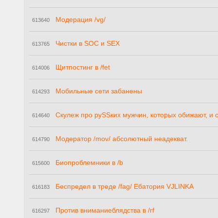
Модерация /vg/
613640
Чистки в SOC и SEX
613765
Щитпостинг в /fet
614006
Мобильные сети забанены
614293
Скулеж про руSSких мужчин, которых обижают, и 
614640
Модератор /mov/ абсолютный неадекват.
614790
Биопроблемники в /b
615600
Беспредел в треде /fag/ Ебатория VJLINKA
616183
Против вниманиеблядства в /rf
616297