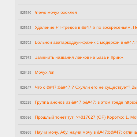
/news мочух охохлел
825380
Удаление РП-тредов в &#47;b по воскресеньям. П
825623
Больной аватаркодаун-фажик с модеркой в &#47;
825702
Заменить названия лайков на База и Кринж
827973
Мочух /sn
828425
Что с &#47;б&#47;? Схуяли его не существует? В
829147
Группа анонов из &#47;b&#47; в этом треде https
832295
Прошлый тонет тут: >>817627 (OP) Коротко: 1. Мо
835696
Научи мочу. Абу, научи мочу в &#47;b&#47; отлича
835958