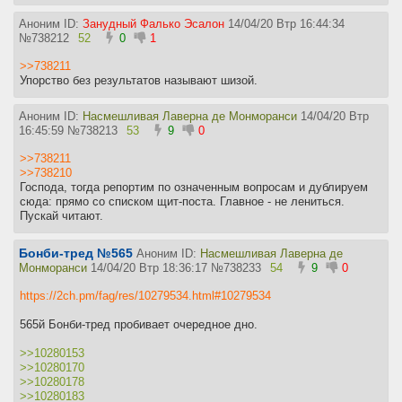
Аноним ID:
Занудный Фалько Эсалон
14/04/20 Втр 16:44:34
№
738212
52
0
1
>>738211
Упорство без результатов называют шизой.
Аноним ID:
Насмешливая Лаверна де Монморанси
14/04/20 Втр
16:45:59
№
738213
53
9
0
>>738211
>>738210
Господа, тогда репортим по означенным вопросам и дублируем
сюда: прямо со списком щит-поста. Главное - не лениться.
Пускай читают.
Бонби-тред №565
Аноним ID:
Насмешливая Лаверна де
Монморанси
14/04/20 Втр 18:36:17
№
738233
54
9
0
https://2ch.pm/fag/res/10279534.html#10279534
565й Бонби-тред пробивает очередное дно.
>>10280153
>>10280170
>>10280178
>>10280183