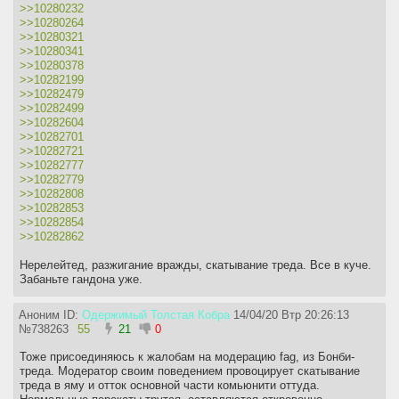
>>10280232
>>10280264
>>10280321
>>10280341
>>10280378
>>10282199
>>10282479
>>10282499
>>10282604
>>10282701
>>10282721
>>10282777
>>10282779
>>10282808
>>10282853
>>10282854
>>10282862
Нерелейтед, разжигание вражды, скатывание треда. Все в куче.
Забаньте гандона уже.
Аноним ID:
Одержимый Толстая Кобра
14/04/20 Втр 20:26:13
№
738263
55
21
0
Тоже присоединяюсь к жалобам на модерацию fag, из Бонби-
треда. Модератор своим поведением провоцирует скатывание
треда в яму и отток основной части комьюнити оттуда.