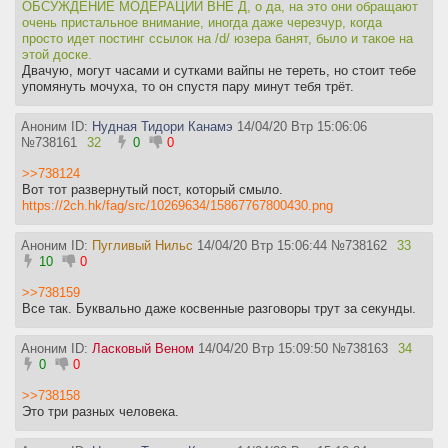
ОБСУЖДЕНИЕ МОДЕРАЦИИ ВНЕ Д, о да, на это они обращают
очень пристальное внимание, иногда даже черезчур, когда
просто идет постинг ссылок на /d/ юзера банят, было и такое на
этой доске.
Двачую, могут часами и сутками вайпы не тереть, но стоит тебе
упомянуть мочуха, то он спустя пару минут тебя трёт.
Аноним ID:
Нудная Тидори Канамэ
14/04/20 Втр 15:06:06
№
738161
32
0
0
>>738124
Вот тот развернутый пост, который смыло.
https://2ch.hk/fag/src/10269634/15867767800430.png
Аноним ID:
Пугливый Нильс
14/04/20 Втр 15:06:44
№
738162
33
10
0
>>738159
Все так. Буквально даже косвенные разговоры трут за секунды.
Аноним ID:
Ласковый Веном
14/04/20 Втр 15:09:50
№
738163
34
0
0
>>738158
Это три разных человека.