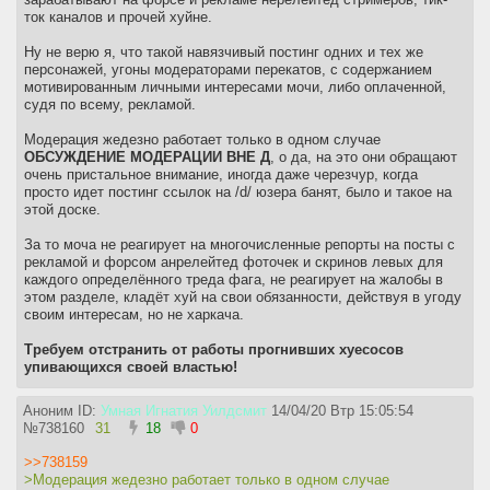
ток каналов и прочей хуйне.
Ну не верю я, что такой навязчивый постинг одних и тех же
персонажей, угоны модераторами перекатов, с содержанием
мотивированным личными интересами мочи, либо оплаченной,
судя по всему, рекламой.
Модерация жедезно работает только в одном случае
ОБСУЖДЕНИЕ МОДЕРАЦИИ ВНЕ Д
, о да, на это они обращают
очень пристальное внимание, иногда даже черезчур, когда
просто идет постинг ссылок на /d/ юзера банят, было и такое на
этой доске.
За то моча не реагирует на многочисленные репорты на посты с
рекламой и форсом анрелейтед фоточек и скринов левых для
каждого определённого треда фага, не реагирует на жалобы в
этом разделе, кладёт хуй на свои обязанности, действуя в угоду
своим интересам, но не харкача.
Требуем отстранить от работы прогнивших хуесосов
упивающихся своей властью!
Аноним ID:
Умная Игнатия Уилдсмит
14/04/20 Втр 15:05:54
№
738160
31
18
0
>>738159
>Модерация жедезно работает только в одном случае