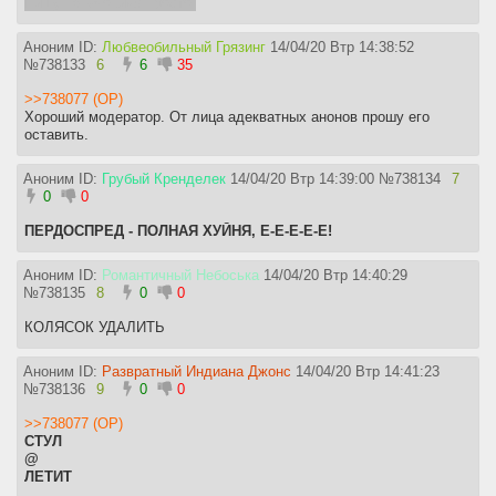
Пишу на эмоциях просто.
Аноним ID:
Любвеобильный Грязинг
14/04/20 Втр 14:38:52
№
738133
6
6
35
>>738077 (OP)
Хороший модератор. От лица адекватных анонов прошу его
оставить.
Аноним ID:
Грубый Кренделек
14/04/20 Втр 14:39:00
№
738134
7
0
0
ПЕРДОСПРЕД - ПОЛНАЯ ХУЙНЯ, Е-Е-Е-Е-Е!
Аноним ID:
Романтичный Небоська
14/04/20 Втр 14:40:29
№
738135
8
0
0
КОЛЯСОК УДАЛИТЬ
Аноним ID:
Развратный Индиана Джонс
14/04/20 Втр 14:41:23
№
738136
9
0
0
>>738077 (OP)
СТУЛ
@
ЛЕТИТ