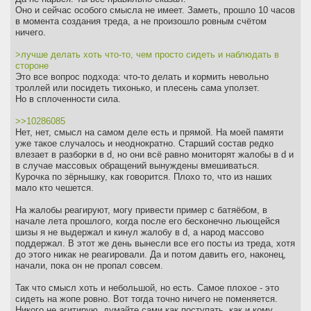
Оно и сейчас особого смысла не имеет. Заметь, прошло 10 часов
в момента создания треда, а не произошло ровным счётом
ничего.
>лучше делать хоть что-то, чем просто сидеть и наблюдать в
стороне
Это все вопрос подхода: что-то делать и кормить невольно
троллей или посидеть тихонько, и плесень сама уползет.
Но в сплоченности сила.
>>10286085
Нет, нет, смысл на самом деле есть и прямой. На моей памяти
уже такое случалось и неоднократно. Старший состав редко
влезает в разборки в d, но они всё равно мониторят жалобы в d и
в случае массовых обращений вынуждены вмешиваться.
Курочка по зёрнышку, как говорится. Плохо то, что из наших
мало кто чешется.
На жалобы реагируют, могу привести пример с батяёбом, в
начале лета прошлого, когда после его бесконечно льющейся
шизы я не выдержал и кинул жалобу в d, а народ массово
поддержал. В этот же день вынесли все его посты из треда, хотя
до этого никак не реагировали. Да и потом давить его, наконец,
начали, пока он не пропал совсем.
Так что смысл хоть и небольшой, но есть. Самое плохое - это
сидеть на жопе ровно. Вот тогда точно ничего не поменяется.
Никого не агитирую, думайте сами как поступать, как и кому