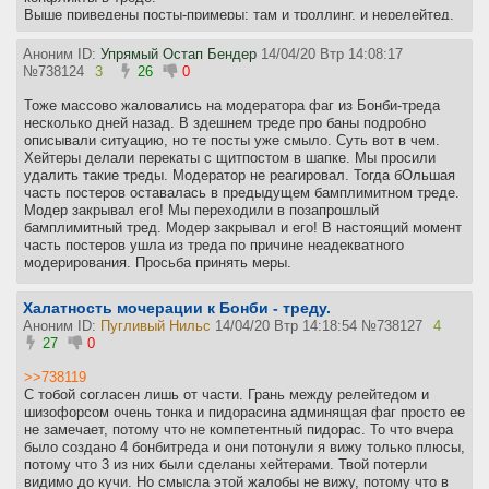
Выше приведены посты-примеры: там и троллинг, и нерелейтед,
и прон. Удалите их, пожалуйста, вместе с тредом. Дайте
возможность нормально перекатить и спокойно фажить.
Аноним ID:
Упрямый Остап Бендер
14/04/20 Втр 14:08:17
--------------------------------------------------------------------------
№
738124
3
26
0
Каринофагов прошу не гнать меня. Войдите в положение, у нас
Тоже массово жаловались на модератора фаг из Бонби-треда
одна беда.
несколько дней назад. В здешнем треде про баны подробно
описывали ситуацию, но те посты уже смыло. Суть вот в чем.
Хейтеры делали перекаты с щитпостом в шапке. Мы просили
удалить такие треды. Модератор не реагировал. Тогда бОльшая
часть постеров оставалась в предыдущем бамплимитном треде.
Модер закрывал его! Мы переходили в позапрошлый
бамплимитный тред. Модер закрывал и его! В настоящий момент
часть постеров ушла из треда по причине неадекватного
модерирования. Просьба принять меры.
Халатность мочерации к Бонби - треду.
Аноним ID:
Пугливый Нильс
14/04/20 Втр 14:18:54
№
738127
4
27
0
>>738119
С тобой согласен лишь от части. Грань между релейтедом и
шизофорсом очень тонка и пидорасина админящая фаг просто ее
не замечает, потому что не компетентный пидорас. То что вчера
было создано 4 бонбитреда и они потонули я вижу только плюсы,
потому что 3 из них были сделаны хейтерами. Твой потерли
видимо до кучи. Но смысла этой жалобы не вижу, потому что в