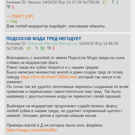
Аноним ID: Heaven
14/04/20 Втр 14:47:29
№
738144
17
1
2
>>738077 (OP)
> /fag
Вам любой модератор подойдёт, поехавшие ебанаты.
ПОДСОСОВ МЭДА ТРЕД НЕГОДУЕТ
Аноним ID:
Пошлый Мистер Фантастик
14/04/20 Втр 14:48:43
№
738145
18
33
3
Вкатываюсь с жалобой от имени Подсосов Мэда треда на сына
собаки на модераторе фага.
Ровно такая же хуйня творится и с нашим тредом.
Было написано множество жалоб и даже создан тред по этому
поводу
https://2ch.hk/d/res/720564.html
который так нихуя и не
изменил.
Он точно так же удалял легитимные перекаты созданные по всем
правилам и перекатывал самостоятельно наш тред. Так было
например с двухтысячным когда он перекатил своей парашей.
Выблядок на модераторе продолжает содействовать форсу
любой хуйни в нашем треде, не удаляет откровенный щитпост
анимой, тёлками, репом и прочим ебаным калом.
Примеры жалоб в Д на которые было ноль фидбека
https://imgur.com/a/oVluHDn