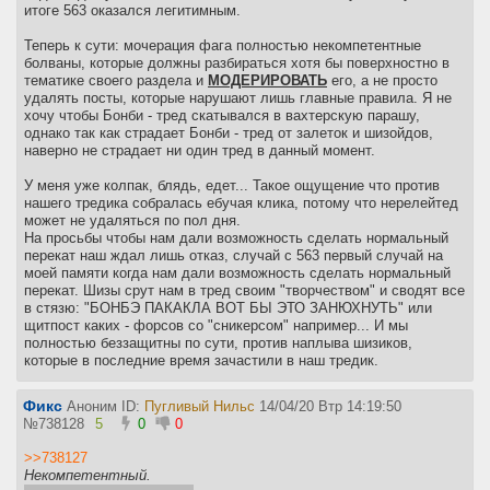
итоге 563 оказался легитимным.
Теперь к сути: мочерация фага полностью некомпетентные
болваны, которые должны разбираться хотя бы поверхностно в
тематике своего раздела и
МОДЕРИРОВАТЬ
его, а не просто
удалять посты, которые нарушают лишь главные правила. Я не
хочу чтобы Бонби - тред скатывался в вахтерскую парашу,
однако так как страдает Бонби - тред от залеток и шизойдов,
наверно не страдает ни один тред в данный момент.
У меня уже колпак, блядь, едет... Такое ощущение что против
нашего тредика собралась ебучая клика, потому что нерелейтед
может не удаляться по пол дня.
На просьбы чтобы нам дали возможность сделать нормальный
перекат наш ждал лишь отказ, случай с 563 первый случай на
моей памяти когда нам дали возможность сделать нормальный
перекат. Шизы срут нам в тред своим "творчеством" и сводят все
в стязю: "БОНБЭ ПАКАКЛА ВОТ БЫ ЭТО ЗАНЮХНУТЬ" или
щитпост каких - форсов со "сникерсом" например... И мы
полностью беззащитны по сути, против наплыва шизиков,
которые в последние время зачастили в наш тредик.
Фикс
Аноним ID:
Пугливый Нильс
14/04/20 Втр 14:19:50
№
738128
5
0
0
>>738127
Некомпетентный.