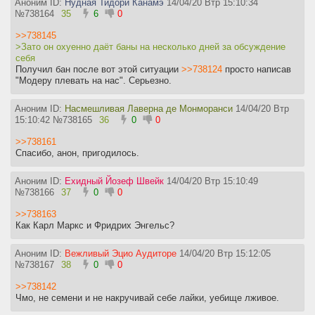
Аноним ID:
Нудная Тидори Канамэ
14/04/20 Втр 15:10:34
№
738164
35
6
0
>>738145
>Зато он охуенно даёт баны на несколько дней за обсуждение
себя
Получил бан после вот этой ситуации
>>738124
просто написав
"Модеру плевать на нас". Серьезно.
Аноним ID:
Насмешливая Лаверна де Монморанси
14/04/20 Втр
15:10:42
№
738165
36
0
0
>>738161
Спасибо, анон, пригодилось.
Аноним ID:
Ехидный Йозеф Швейк
14/04/20 Втр 15:10:49
№
738166
37
0
0
>>738163
Как Карл Маркс и Фридрих Энгельс?
Аноним ID:
Вежливый Эцио Аудиторе
14/04/20 Втр 15:12:05
№
738167
38
0
0
>>738142
Чмо, не семени и не накручивай себе лайки, уебище лживое.