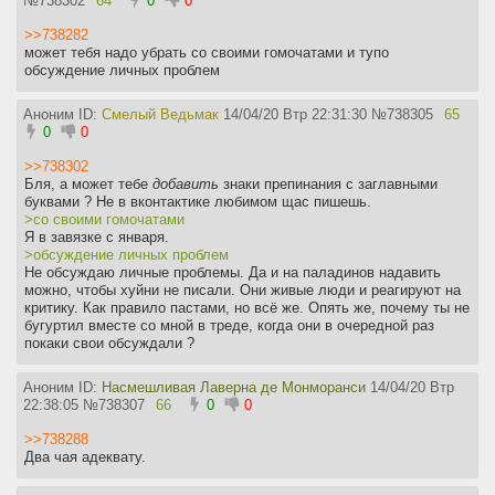
№
738302
64
0
0
>>738282
может тебя надо убрать со своими гомочатами и тупо
обсуждение личных проблем
Аноним ID:
Смелый Ведьмак
14/04/20 Втр 22:31:30
№
738305
65
0
0
>>738302
Бля, а может тебе
добавить
знаки препинания с заглавными
буквами ? Не в вконтактике любимом щас пишешь.
>со своими гомочатами
Я в завязке с января.
>обсуждение личных проблем
Не обсуждаю личные проблемы. Да и на паладинов надавить
можно, чтобы хуйни не писали. Они живые люди и реагируют на
критику. Как правило пастами, но всё же. Опять же, почему ты не
бугуртил вместе со мной в треде, когда они в очередной раз
покаки свои обсуждали ?
Аноним ID:
Насмешливая Лаверна де Монморанси
14/04/20 Втр
22:38:05
№
738307
66
0
0
>>738288
Два чая адеквату.