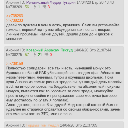
Аноним ID:
Религиозный Федор Тугарин
14/04/20 Втр 20:43:43
№
738269
56
1
3
>>738263
>>738233
давай по пунктам в чем в ложь, врунишка. Сами вы устраивайте
гомочат, нерелейтед путем обсуждения как поспал, посрал,
личные проблемы, чатики друзей, дошло даже до и дисков к
машинам.
Аноним ID:
Коварный Абрахам Писгуд
14/04/20 Втр 21:07:44
№
738275
57
21
0
>>738159
Полностью солидарен, все так и есть, нынешний мочух это
буквально ебаный РАК убивающий весь раздел /фаг. Абсолютно
некомпетентный, ленивый, тупой и охуевший школьник. Пока
куча Анонов из самых разных тредов пишут каждый день жалобы
в /d, на игнор репортов, на бездействие, на абсолютный похуизм
мочуха, пытаются как то бороться за свои треды, мочехуйло
просто сидит спокойно и проперживает свое местечко (которое
ему досталось по блату я полагаю).
Алсо: до него, осенью был другой Мод который который был не
идеален но старался справятся со своими обязанностями, зачем
его сменили вот на ЭТО, мне не ясно.
Аноним ID:
Гордый Том Реддл
14/04/20 Втр 21:37:05