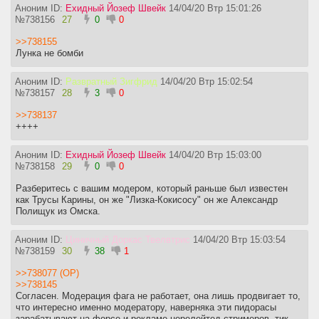
Аноним ID:
Ехидный Йозеф Швейк
14/04/20 Втр 15:01:26
№
738156
27
0
0
>>738155
Лунка не бомби
Аноним ID:
Развратный Зигфрид
14/04/20 Втр 15:02:54
№
738157
28
3
0
>>738137
++++
Аноним ID:
Ехидный Йозеф Швейк
14/04/20 Втр 15:03:00
№
738158
29
0
0
Разберитесь с вашим модером, который раньше был известен
как Трусы Карины, он же "Лизка-Кокисосу" он же Александр
Полищук из Омска.
Аноним ID:
Циничный Доркас Твелвтрис
14/04/20 Втр 15:03:54
№
738159
30
38
1
>>738077 (OP)
>>738145
Согласен. Модерация фага не работает, она лишь продвигает то,
что интересно именно модератору, наверняка эти пидорасы
зарабатывают на форсе и рекламе нерелейтед стримеров, тик-