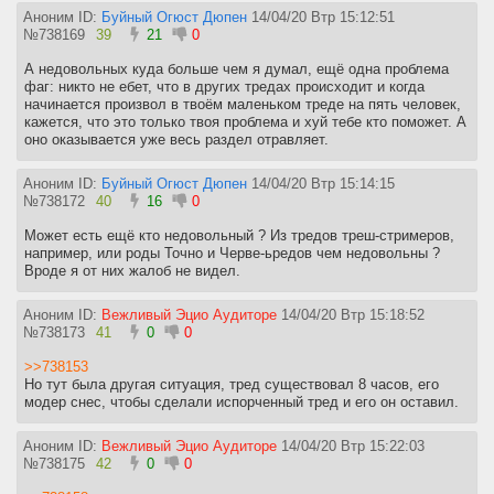
Аноним ID:
Буйный Огюст Дюпен
14/04/20 Втр 15:12:51
№
738169
39
21
0
А недовольных куда больше чем я думал, ещё одна проблема
фаг: никто не ебет, что в других тредах происходит и когда
начинается произвол в твоём маленьком треде на пять человек,
кажется, что это только твоя проблема и хуй тебе кто поможет. А
оно оказывается уже весь раздел отравляет.
Аноним ID:
Буйный Огюст Дюпен
14/04/20 Втр 15:14:15
№
738172
40
16
0
Может есть ещё кто недовольный ? Из тредов треш-стримеров,
например, или роды Точно и Черве-ьредов чем недовольны ?
Вроде я от них жалоб не видел.
Аноним ID:
Вежливый Эцио Аудиторе
14/04/20 Втр 15:18:52
№
738173
41
0
0
>>738153
Но тут была другая ситуация, тред существовал 8 часов, его
модер снес, чтобы сделали испорченный тред и его он оставил.
Аноним ID:
Вежливый Эцио Аудиторе
14/04/20 Втр 15:22:03
№
738175
42
0
0