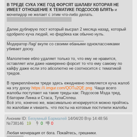
В ТРЕДЕ СУКА УЖЕ ГОД ФОРСЯТ ШАЛАВУ КОТОРАЯ НЕ
ИМЕЕТ ОТНОШЕНИЕ К ТЕМАТИКЕ ПОДСОСОВ БЛЯТЬ
и
мочепидор не желает с этим что-либо делать.
https://www.strawpoll.me/19660905/r
Далее дублирую пост который высрал 2 месяца назад, который
одобрило куча людей, но фидбека как обычно нуль.
____________________________________
Модератор /fag/ вкупе со своими ебаными одноклассниками
убивает доску.
Малолетнее ебло удаляет только то, что ему не нравится,
оставляет или даже намеренно форсит то что ему самому по
кайфу даже если это абсолютно не соотносится с тематикой
тредов.
В прикреплённом треде здесь ежедневно появляется куча жалоб
на эту доску
https://i.imgur.com/QOTu2QE.png.
Чаще всего
жалобы поступают на такие треды как: Подсосов Мэда тред,
Ебатории Линка и Стаса, ТупаСплеш.
Всё это, конечно же, максимально игнорируется можно пройтись
по жалобам и увидеть, что посты на которые поступили жалобы
даже не трутся. Беспомощный школьник модератор трёт только
обсуждение себя любимого и вайп политикой\проном. Треды
Аноним ID:
Безумный Бармалей
14/04/20 Втр 14:48:56
перекатывают абсолютным нерелейтедом как в случае с Подсос
№
738146
19
0
0
Тредом, где последние 3 месяца происходит полная вакханалия.
Перекаты с трапами, анимой, камхворами, щитпостинг не трётся
Любая мочерация от бога. Покайтесь, грешники.
или трётся только тот, который не нравится модератору фага