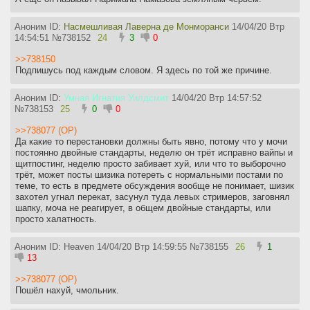
Аноним ID:
Насмешливая Лаверна де Монморанси
14/04/20 Втр
14:54:51
№
738152
24
3
0
>>738150
Подпишусь под каждым словом. Я здесь по той же причине.
Аноним ID:
Умная Игнатия Уилдсмит
14/04/20 Втр 14:57:52
№
738153
25
0
0
>>738077 (OP)
Да какие то перестановки должны быть явно, потому что у мочи
постоянно двойные стандарты, неделю он трёт исправно вайпы и
щитпостинг, неделю просто забивает хуй, или что то выборочно
трёт, может посты шизика потереть с нормальными постами по
теме, то есть в предмете обсуждения вообще не понимает, шизик
захотел угнал перекат, засунул туда левых стримеров, заговнял
шапку, моча не реагирует, в общем двойные стандарты, или
просто халатность.
Аноним ID: Heaven
14/04/20 Втр 14:59:55
№
738155
26
1
13
>>738077 (OP)
Пошёл нахуй, чмольник.