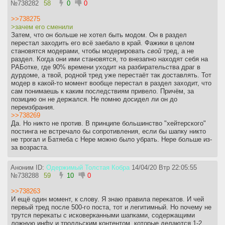
№
738282
58
0
0
>>738275
>зачем его сменили
Затем, что он больше не хотел быть модом. Он в раздел
перестал заходить его всё заебало в край. Фажики в целом
становятся модерами, чтобы модерировать
свой
тред, а не
раздел. Когда они ими становятся, то внезапно находят себя на
РАБотке, где 90% времени уходит на разбирательства драг в
дурдоме, а твой, родной тред уже перестаёт так доставлять. Тот
модер в какой-то момент вообще перестал в раздел заходит, что
сам понимаешь к каким последствиям привело. Причём, за
позицию он не держался. Не помню досидел ли он до
переизбрания.
>>738269
Да. Но никто не против. В принципе большинство "хейтерского"
постинга не встречало бы сопротивления, если бы шапку никто
не трогал и Батяеба с Нере можно было убрать. Нере больше из-
за возраста.
Аноним ID:
Одержимый Толстая Кобра
14/04/20 Втр 22:05:55
№
738288
59
10
0
>>738263
И ещё один момент, к слову. Я знаю правила перекатов. И чей
первый тред после 500-го поста, тот и легитимный. Но почему не
трутся перекаты с исковерканными шапками, содержащими
ложную инфу и тролльским контентом, которые делаются 1-2