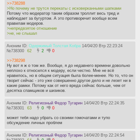
>>738288
>Но почему не трутся перекаты с исковерканными шапками
Потому что модератор таким образом троллит весь тред и
наблюдает за бугуртом. А это противоречит вообще всем
правилам модеров.
>непредвзятое отношение
>не, не слышал
Аноним ID:
Одержимый Толстая Кобра
14/04/20 Втр 22:23:24
№
738300
62
2
0
>>738298
Ну вот я ж о том же. Вообще, я до недавнего времени довольно
неплохо к относился к модеру, если честно. Мне не всё
нравилось, но в общем ситуация была более-менее. Но то, что он
творит сейчас - это уже совершенно другое дело и не лезет ни в
какие рамки. Потому как от него вреда сейчас больше, чем от
десятка спамщиков и шизиков.
Аноним ID:
Религиозный Федор Тугарин
14/04/20 Втр 22:24:35
№
738301
63
0
0
может тебя надо убрать со своими гомочатами и тупо
обсуждение личных проблем
Аноним ID:
Религиозный Федор Тугарин
14/04/20 Втр 22:24:54