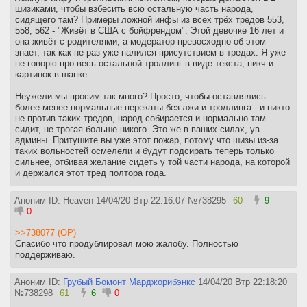
шизиками, чтобы взбесить всю остальную часть народа,
сидящего там? Примеры ложной инфы из всех трёх тредов 553,
558, 562 - "Живёт в США с бойфрендом". Этой девочке 16 лет и
она живёт с родителями, а модератор превосходно об этом
знает, так как не раз уже палился присутствием в тредах. Я уже
не говорю про весь остальной троллинг в виде текста, пикч и
картинок в шапке.
Неужели мы просим так много? Просто, чтобы оставлялись
более-менее нормальные перекаты без лжи и троллинга - и никто
не против таких тредов, народ собирается и нормально там
сидит, не трогая больше никого. Это же в ваших силах, ув.
админы. Притушите вы уже этот пожар, потому что шизы из-за
таких вольностей осмелели и будут подсирать теперь только
сильнее, отбивая желание сидеть у той части народа, на которой
и держался этот тред полтора года.
Аноним ID: Heaven
14/04/20 Втр 22:16:07
№
738295
60
9
0
>>738077 (OP)
Спасибо что продублировал мою жалобу. Полностью
поддерживаю.
Аноним ID:
Грубый Бомонт Марджорибэнкс
14/04/20 Втр 22:18:20
№
738298
61
6
0