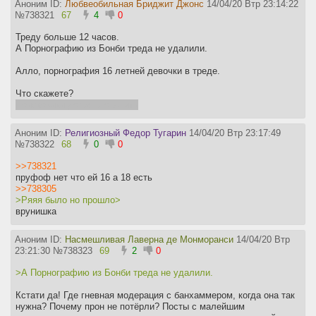
Аноним ID:
Любвеобильная Бриджит Джонс
14/04/20 Втр 23:14:22
№
738321
67
4
0
Треду больше 12 часов.
А Порнографию из Бонби треда не удалили.
Алло, порнография 16 летней девочки в треде.
Что скажете?
Поисковики должны оценить
Аноним ID:
Религиозный Федор Тугарин
14/04/20 Втр 23:17:49
№
738322
68
0
0
>>738321
пруфоф нет что ей 16 а 18 есть
>>738305
>Ряяя было но прошло>
врунишка
Аноним ID:
Насмешливая Лаверна де Монморанси
14/04/20 Втр
23:21:30
№
738323
69
2
0
>А Порнографию из Бонби треда не удалили.
Кстати да! Где гневная модерация с банхаммером, когда она так
нужна? Почему прон не потёрли? Посты с малейшим