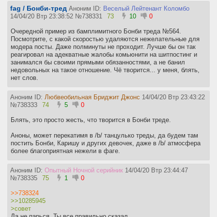
fag / Бонби-тред
Аноним ID:
Веселый Лейтенант Коломбо
14/04/20 Втр 23:38:52
№
738331
73
10
0
Очередной пример из бамплимитного Бонби треда №564.
Посмотрите, с какой скоростью удаляются нежелательные для
модера посты. Даже полминуты не проходит. Лучше бы он так
реагировал на адекватные жалобы комьюнити на шитпостинг и
занимался бы своими прямыми обязанностями, а не банил
недовольных на такое отношение. Чё творится... у меня, блять,
нет слов.
Аноним ID:
Любвеобильная Бриджит Джонс
14/04/20 Втр 23:43:22
№
738333
74
5
0
Блять, это просто жесть, что творится в Бонби треде.
Аноны, может перекатимя в /b/ танцулько треды, да будем там
постить Бонби, Каришу и других девочек, даже в /b/ атмосфера
более благоприятная нежели в фаге.
Аноним ID:
Опытный Ночной серийник
14/04/20 Втр 23:44:47
№
738335
75
1
0
>>738324
>>10285945
>совет
Да не парься. Ты все правильно сказал.