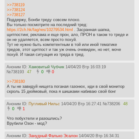
>>738119
>>738124
>>738127
Поддержу, Бонби треду совсем плохо.
Вы только посмотрите на последний тред:
https://2ch.hk/fag/res/10279534.html
. Засранная шапка,
щитпостинг, реклама и еще прон, ало, ПРОН в таком то треде и
он не удаляется, всем просто похуй.
Тут не нужно быть компетентным в той или иной тематике
тредов, этот щитпост и так уж очень очевиден, но нет, моче
похуй. И такая ситуация из треда в тред.
Аноним ID:
Хамовитый Чубчик
14/04/20 Втр 16:03:19
№
738193
47
0
0
>>738180
А ты не завидуй нищета поганая газонюх, иди в свой монитор
скроль 15 дюймовый, пока я шишками набиваю свой бонг
Аноним ID:
Пугливый Нильс
14/04/20 Втр 16:27:41
№
738206
48
0
1
Что побухтели и разошлись?
Врубили Озон - мод?
Аноним ID:
Занудный Фалько Эсалон
14/04/20 Втр 16:34:31