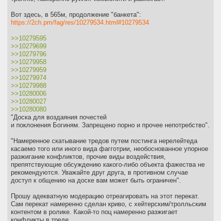
Вот здесь, в 565м, продолжение "банкета":
https://2ch.pm/fag/res/10279534.html#10279534
>>10279595
>>10279699
>>10279796
>>10279958
>>10279959
>>10279974
>>10279988
>>10280006
>>10280027
>>10280080
"Доска для воздаяния почестей
и поклонения Богиням. Запрещено порно и прочее непотребство".
"Намеренное скатывание тредов путем постинга нерелейтеда
касаемо того или иного вида фагготрии, необоснованное упорное
разжигание конфликтов, прочие виды воздействия,
препятствующие обсуждению какого-либо объекта фажества не
рекомендуются. Уважайте друг друга, в противном случае
доступ к общению на доске вам может быть ограничен".
Прошу адекватную модерацию отреагировать на этот перекат.
Сам перекат намеренно сделан криво, с хейтерским/тролльским
контентом в ролике. Какой-то поц намеренно разжигает
конфликты в треде.