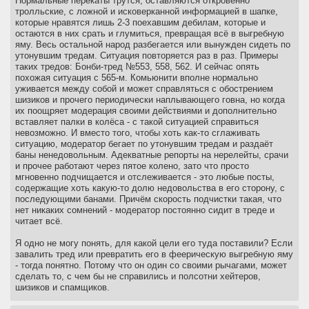
Нормальные перекаты трутся, оставляются откровенно
тролльские, с ложной и исковерканной информацией в шапке,
которые нравятся лишь 2-3 поехавшим дебилам, которые и
остаются в них срать и глумиться, превращая всё в выгребную
яму. Весь остальной народ разбегается или вынужден сидеть по
утонувшим тредам. Ситуация повторяется раз в раз. Примеры
таких тредов: Бонби-тред №553, 558, 562. И сейчас опять
похожая ситуация с 565-м. Комьюнити вполне нормально
уживается между собой и может справляться с обострением
шизиков и прочего периодически наплывающего говна, но когда
их поощряет модерация своими действиями и дополнительно
вставляет палки в колёса - с такой ситуацией справиться
невозможно. И вместо того, чтобы хоть как-то сглаживать
ситуацию, модератор бегает по утонувшим тредам и раздаёт
баны ненедовольным. Адекватные репорты на нерелейты, срачи
и прочее работают через пятое колено, зато что просто
мгновенно подчищается и отслеживается - это любые посты,
содержащие хоть какую-то долю недовольства в его сторону, с
последующими банами. Причём скорость подчистки такая, что
нет никаких сомнений - модератор постоянно сидит в треде и
читает всё.
Я одно не могу понять, для какой цели его туда поставили? Если
завалить тред или превратить его в феерическую выгребную яму
- тогда понятно. Потому что он один со своими рычагами, может
сделать то, с чем бы не справились и полсотни хейтеров,
шизиков и спамщиков.