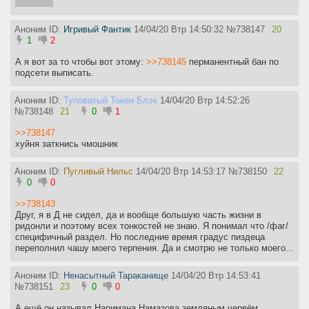
Вы в аду
Алсо этот еблан множество раз удалял легитимные треды
Аноним ID:
Игривый Фантик
14/04/20 Втр 14:50:32
№
738147
20
которые были перекачены по всем правилам и тут же создавал
1
2
свой. Например так было в случае с 2000 тредом в Подсос
Треде. Таких случаев было ещё как минимум 10. Иногда он
А я вот за то чтобы вот этому:
>>738145
перманентный бан по
настолько криворукий что случайно удаляет легитимные треды и
подсети выписать.
оставляет, например, треды которые были перекачены до
бамплимита. В этом случае, если он понимает что обосрался, он
бежит в прошлый тред и удаляет там рандомные посты а потом и
Аноним ID:
Туповатый Токен Блэк
14/04/20 Втр 14:52:26
хуёвые перекат чтобы никто не заметил обосрамса, мол
№
738148
21
0
1
досирайте прошлый, я почистил.
>>738147
Зато он охуенно даёт баны на несколько дней за обсуждение
хуйня заткнись чмошник
себя или даже банит по подсети. Недавно анону прилетел бан за
обсуждение наркотиков, хотя на деле он просто ответил другому
Аноним ID:
Пугливый Нильс
14/04/20 Втр 14:53:17
№
738150
22
анону фразой что пробовал некоторые вещества. В то же самое
0
0
время не трётся щитпост который нарушает первое правило
доски. Ну как например в случае с Подсос тредом, где форсятся
>>738143
и рекламируются абсолютно левые и неизвестные люди
Друг, я в Д не сидел, да и вообще большую часть жизни в
https://imgur.com/a/HYbWzgJ
. Ещё куча примеров такой хуйни,
ридонли и поэтому всех тонкостей не знаю. Я понимал что /фаг/
мне жизни нахуй не хватит чтобы описать этот кал, который
специфичный раздел. Но последние время градус пиздеца
происходит именно в этом треде да и в других тоже, которые
переполнил чашу моего терпения. Да и смотрю не только моего...
были описаны выше.
Аноним ID:
Пизданите чем-нибудь это малолетнее девственное ебло. Не
Ненасытный Тараканище
14/04/20 Втр 14:53:41
№
хочет работать - пусть пиздует.
738151
23
0
0
А ещё он называл Наримана Намазова земляным червём.