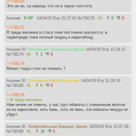
>>738158
Это не он, ты веришь что ли в такую толстоту.
Аноним
# OP
14/04/20 Втр 15:27:02
№
738178
43
0
0
>>738172
В треде вжлинка и стаса тоже постоянно жалуются, в
черветреде тоже полный пиздец и нерелейтед.
Аноним ID:
Поехавшая Лисичка-сестричка
14/04/20 Втр 15:28:15
№
738179
44
1
0
>>738178
Может тогда стоит их позвать ?
Аноним ID:
Эпатажная Белая Королева
14/04/20 Втр 15:29:18
№
738180
45
0
0
>>738178
> В треде вжлинка
Нам ничем не помочь, у нас срут ебанаты с сожженным мозгом
из-за наркотиков, хоть бань, хоть не бань, эти ебанаты никуда не
уйдут.
Аноним ID:
Любвеобильная Бриджит Джонс
14/04/20 Втр 15:47:39
№
738188
46
18
0