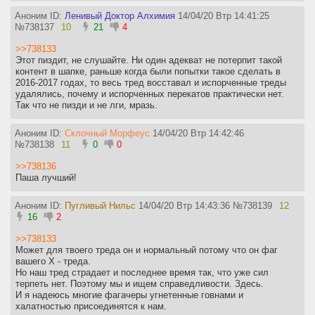
Аноним ID:
Ленивый Доктор Алхимия
14/04/20 Втр 14:41:25
№
738137
10
21
4
>>738133
Этот пиздит, не слушайте. Ни один адекват не потерпит такой
контент в шапке, раньше когда были попытки такое сделать в
2016-2017 годах, то весь тред восставал и испорченные треды
удалялись, почему и испорченных перекатов практически нет.
Так что не пизди и не лги, мразь.
Аноним ID:
Склочный Морфеус
14/04/20 Втр 14:42:46
№
738138
11
0
0
>>738136
Паша лучший!
Аноним ID:
Пугливый Нильс
14/04/20 Втр 14:43:36
№
738139
12
16
2
>>738133
Может для твоего треда он и нормальный потому что он фаг
вашего Х - треда.
Но наш тред страдает и последнее время так, что уже сил
терпеть нет. Поэтому мы и ищем справедливости. Здесь.
И я надеюсь многие фагачеры угнетенные говнами и
халатностью присоединятся к нам.