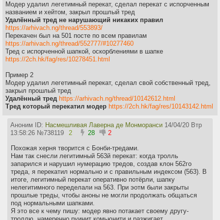
Модер удалил легетимный перекат, сделал перекат с испорченным
названием и хейтом, закрыл прошлый тред
Удалённый тред не нарушающий никаких правил
https://arhivach.ng/thread/553893/
Перекачен был на 501 посте по всем правилам
https://arhivach.ng/thread/552777/#10277460
Тред с испорченной шапкой, оскорблениями в шапке
https://2ch.hk/fag/res/10278451.html
Пример 2
Модер удалил легетимный перекат, сделал свой собственный тред,
закрыл прошлый тред
Удалённый тред
https://arhivach.ng/thread/10142612.html
Тред который перекатил модер
https://2ch.hk/fag/res/10143142.html
Аноним ID:
Насмешливая Лаверна де Монморанси
14/04/20 Втр
13:58:26
№
738119
2
28
2
Похожая херня творится с Бонби-тредами.
Нам так снесли легитимный 563й перекат: когда тролль
запарился и нарушил нумерацию тредов, создав клон 562го
треда, я перекатил нормально и с правильным индексом (563). В
итоге, легитимный перекат оперативно потёрли, шапку
нелегитимного переделали на 563. При эотм были закрыты
прошлые треды, чтобы аноны не могли продолжать общаться
под нормальными шапками.
Я это все к чему пишу: модер явно потакает своему другу-
троллю, намеренно руинит комьюнити и разжигает.