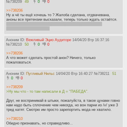
№
738209
49
0
0
>>738206
Ну а чё ты ещё хочешь то ? Жалоба сделана, отдвачевана,
аноны все претензии высказали, теперь только ждать остаётся.
Не начинай про "Озоно-мод" при Вжлинкофажиках, они
наркоманы, мне сказали.
Аноним ID:
Вежливый Эцио Аудиторе
14/04/20 Втр 16:37:16
№
738210
50
0
0
>>738206
А что может сделать простой анон? Ничего, только
пожаловаться.
Аноним ID:
Пугливый Нильс
14/04/20 Втр 16:40:27
№
738211
51
0
0
>>738209
>Ну мы что - то там написали в Д = "ПАБЕДА".
Друг, не воспринимай в штыки, пожалуйста, в такое цунами говно
нам надо быть сплочение чем никогда, но вон парни из /v/ уже 3
тред катят. Смотрю им просто зарепортить мода не хватило.
>>738210
Обидно признавать, но справедливо...