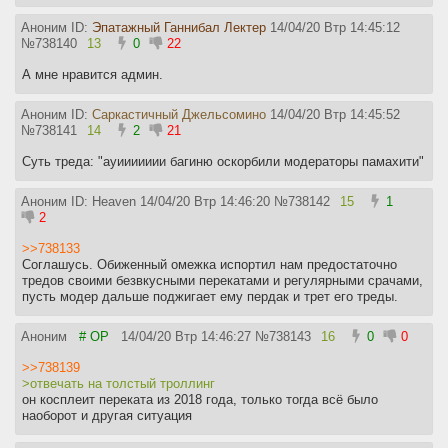
Аноним ID:
Эпатажный Ганнибал Лектер
14/04/20 Втр 14:45:12
№
738140
13
0
22
А мне нравится админ.
Аноним ID:
Саркастичный Джельсомино
14/04/20 Втр 14:45:52
№
738141
14
2
21
Суть треда: "ауиииииии багиню оскорбили модераторы памахити"
Аноним ID: Heaven
14/04/20 Втр 14:46:20
№
738142
15
1
2
>>738133
Соглашусь. Обиженный омежка испортил нам предостаточно
тредов своими безвкусными перекатами и регулярными срачами,
пусть модер дальше поджигает ему пердак и трет его треды.
Аноним
# OP
14/04/20 Втр 14:46:27
№
738143
16
0
0
>>738139
>отвечать на толстый троллинг
он косплеит переката из 2018 года, только тогда всё было
наоборот и другая ситуация