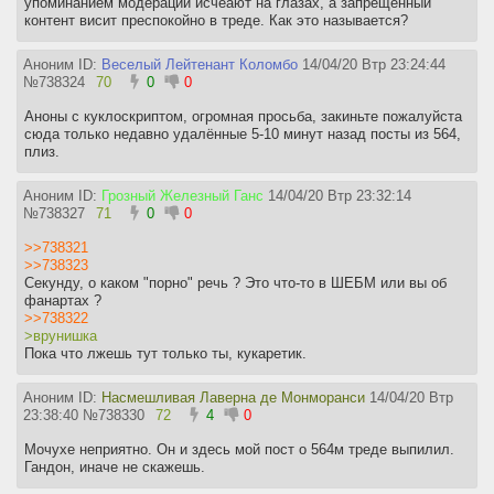
упоминанием модерации исчеают на глазах, а запрещенный
контент висит преспокойно в треде. Как это называется?
Аноним ID:
Веселый Лейтенант Коломбо
14/04/20 Втр 23:24:44
№
738324
70
0
0
Аноны с куклоскриптом, огромная просьба, закиньте пожалуйста
сюда только недавно удалённые 5-10 минут назад посты из 564,
плиз.
Аноним ID:
Грозный Железный Ганс
14/04/20 Втр 23:32:14
№
738327
71
0
0
>>738321
>>738323
Секунду, о каком "порно" речь ? Это что-то в ШЕБМ или вы об
фанартах ?
>>738322
>врунишка
Пока что лжешь тут только ты, кукаретик.
Аноним ID:
Насмешливая Лаверна де Монморанси
14/04/20 Втр
23:38:40
№
738330
72
4
0
Мочухе неприятно. Он и здесь мой пост о 564м треде выпилил.
Гандон, иначе не скажешь.