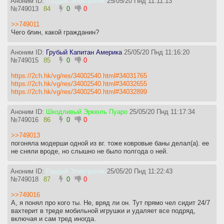
Аноним ID:
Гордый Электроник
25/05/20 Пнд 11:11:13
№
749013
84
0
0
>>749011
Чего блин, какой гражданин?
Аноним ID:
Грубый Капитан Америка
25/05/20 Пнд 11:16:20
№
749015
85
0
0
https://2ch.hk/vg/res/34002540.html#34031765
https://2ch.hk/vg/res/34002540.html#34032655
https://2ch.hk/vg/res/34002540.html#34032899
Аноним ID:
Шкодливый Эркюль Пуаро
25/05/20 Пнд 11:17:34
№
749016
86
0
0
>>749013
погоняла модерши одной из вг. тоже ковровые баны делал(а). ее
не сняли вроде, но слышно не было полгода о ней.
Аноним ID:
Гордый Электроник
25/05/20 Пнд 11:22:43
№
749018
87
0
0
>>749016
А, я понял про кого ты. Не, вряд ли он. Тут прямо чел сидит 24/7
вахтерит в треде мобильной игрушки и удаляет все подряд,
включая и сам тред иногда.