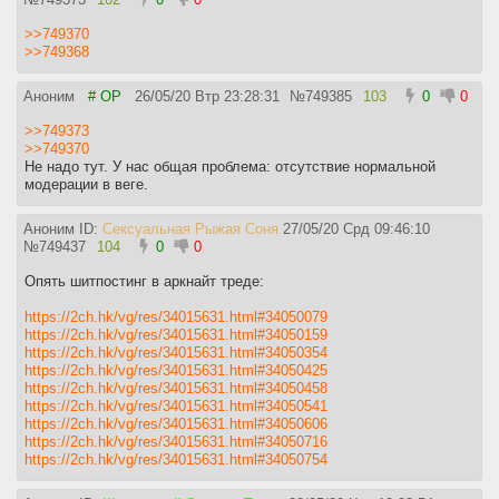
>>749370
>>749368
Аноним
# OP
26/05/20 Втр 23:28:31
№
749385
103
0
0
>>749373
>>749370
Не надо тут. У нас общая проблема: отсутствие нормальной
модерации в веге.
Аноним ID:
Сексуальная Рыжая Соня
27/05/20 Срд 09:46:10
№
749437
104
0
0
Опять шитпостинг в аркнайт треде:
https://2ch.hk/vg/res/34015631.html#34050079
https://2ch.hk/vg/res/34015631.html#34050159
https://2ch.hk/vg/res/34015631.html#34050354
https://2ch.hk/vg/res/34015631.html#34050425
https://2ch.hk/vg/res/34015631.html#34050458
https://2ch.hk/vg/res/34015631.html#34050541
https://2ch.hk/vg/res/34015631.html#34050606
https://2ch.hk/vg/res/34015631.html#34050716
https://2ch.hk/vg/res/34015631.html#34050754