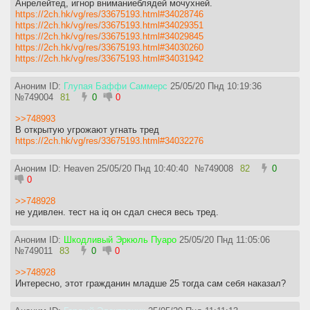
Анрелейтед, игнор вниманиеблядей мочухней.
https://2ch.hk/vg/res/33675193.html#34028746
https://2ch.hk/vg/res/33675193.html#34029351
https://2ch.hk/vg/res/33675193.html#34029845
https://2ch.hk/vg/res/33675193.html#34030260
https://2ch.hk/vg/res/33675193.html#34031942
Аноним ID:
Глупая Баффи Саммерс
25/05/20 Пнд 10:19:36
№
749004
81
0
0
>>748993
В открытую угрожают угнать тред
https://2ch.hk/vg/res/33675193.html#34032276
Аноним ID: Heaven
25/05/20 Пнд 10:40:40
№
749008
82
0
0
>>748928
не удивлен. тест на iq он сдал снеся весь тред.
Аноним ID:
Шкодливый Эркюль Пуаро
25/05/20 Пнд 11:05:06
№
749011
83
0
0
>>748928
Интересно, этот гражданин младше 25 тогда сам себя наказал?