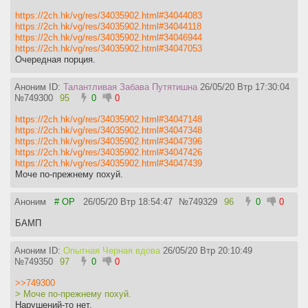
https://2ch.hk/vg/res/34035902.html#34044083
https://2ch.hk/vg/res/34035902.html#34044118
https://2ch.hk/vg/res/34035902.html#34046944
https://2ch.hk/vg/res/34035902.html#34047053
Очередная порция.
Аноним ID:
Талантливая Забава Путятишна
26/05/20 Втр 17:30:04
№
749300
95
0
0
https://2ch.hk/vg/res/34035902.html#34047148
https://2ch.hk/vg/res/34035902.html#34047348
https://2ch.hk/vg/res/34035902.html#34047396
https://2ch.hk/vg/res/34035902.html#34047426
https://2ch.hk/vg/res/34035902.html#34047439
Моче по-прежнему похуй.
Аноним
# OP
26/05/20 Втр 18:54:47
№
749329
96
0
0
БАМП
Аноним ID:
Опытная Черная вдова
26/05/20 Втр 20:10:49
№
749350
97
0
0
>>749300
> Моче по-прежнему похуй.
Нарушений-то нет.