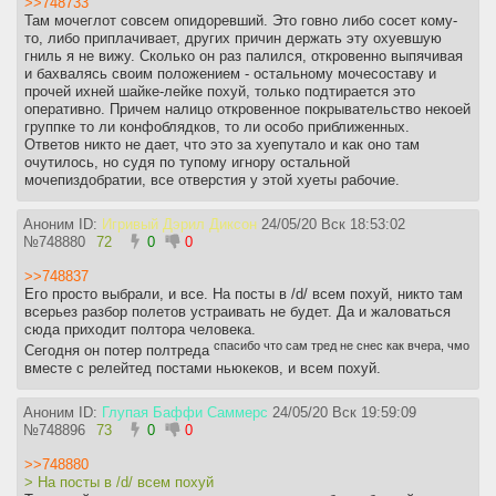
>>748733
Там мочеглот совсем опидоревший. Это говно либо сосет кому-
то, либо приплачивает, других причин держать эту охуевшую
гниль я не вижу. Сколько он раз палился, откровенно выпячивая
и бахвалясь своим положением - остальному мочесоставу и
прочей ихней шайке-лейке похуй, только подтирается это
оперативно. Причем налицо откровенное покрывательство некоей
группке то ли конфоблядков, то ли особо приближенных.
Ответов никто не дает, что это за хуепутало и как оно там
очутилось, но судя по тупому игнору остальной
мочепиздобратии, все отверстия у этой хуеты рабочие.
Аноним ID:
Игривый Дэрил Диксон
24/05/20 Вск 18:53:02
№
748880
72
0
0
>>748837
Его просто выбрали, и все. На посты в /d/ всем похуй, никто там
всерьез разбор полетов устраивать не будет. Да и жаловаться
сюда приходит полтора человека.
спасибо что сам тред не снес как вчера, чмо
Сегодня он потер полтреда
вместе с релейтед постами ньюкеков, и всем похуй.
Аноним ID:
Глупая Баффи Саммерс
24/05/20 Вск 19:59:09
№
748896
73
0
0
>>748880
> На посты в /d/ всем похуй