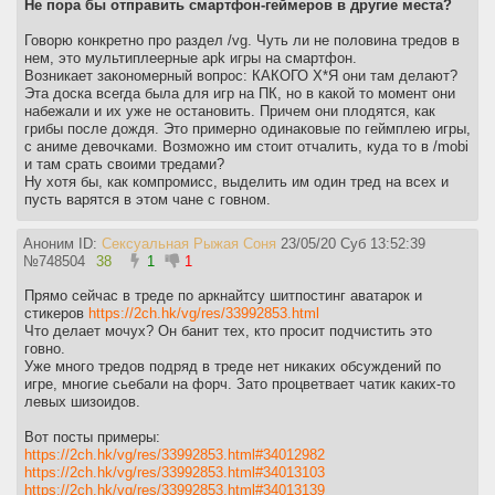
Не пора бы отправить смартфон-геймеров в другие места?
Говорю конкретно про раздел /vg. Чуть ли не половина тредов в
нем, это мультиплеерные apk игры на смартфон.
Возникает закономерный вопрос: КАКОГО Х*Я они там делают?
Эта доска всегда была для игр на ПК, но в какой то момент они
набежали и их уже не остановить. Причем они плодятся, как
грибы после дождя. Это примерно одинаковые по геймплею игры,
с аниме девочками. Возможно им стоит отчалить, куда то в /mobi
и там срать своими тредами?
Ну хотя бы, как компромисс, выделить им один тред на всех и
пусть варятся в этом чане с говном.
Аноним ID:
Сексуальная Рыжая Соня
23/05/20 Суб 13:52:39
№
748504
38
1
1
Прямо сейчас в треде по аркнайтсу шитпостинг аватарок и
стикеров
https://2ch.hk/vg/res/33992853.html
Что делает мочух? Он банит тех, кто просит подчистить это
говно.
Уже много тредов подряд в треде нет никаких обсуждений по
игре, многие сьебали на форч. Зато процветвает чатик каких-то
левых шизоидов.
Вот посты примеры:
https://2ch.hk/vg/res/33992853.html#34012982
https://2ch.hk/vg/res/33992853.html#34013103
https://2ch.hk/vg/res/33992853.html#34013139