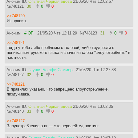
Аноним ID:
Опытная Черная вдова
21/05/20 Чтв 12:02:57
№
748121
30
0
0
>>748120
Из правил.
Аноним
# OP
21/05/20 Чтв 12:11:29
№
748123
31
0
0
>>748121
Тогда у тебя либо проблемы с головой, либо трудности с
пониманием русского языка и значения слова "злоупотреблять" в
частности.
Аноним ID:
Глупая Баффи Саммерс
21/05/20 Чтв 12:27:38
№
748127
32
0
0
>>748121
В правилах указано, что запрещено злоупотребление,
пиздунишка.
Аноним ID:
Опытная Черная вдова
21/05/20 Чтв 13:02:05
№
748140
33
0
0
>>748127
Злоупотребление в вг — это нерелейтед постинг.