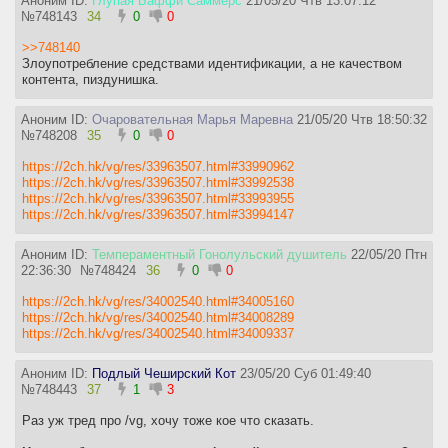
Аноним ID:
Глупая Баффи Саммерс
21/05/20 Чтв 13:07:12
№
748143
34
0
0
>>748140
Злоупотребление средствами идентификации, а не качеством
контента, пиздунишка.
Аноним ID:
Очаровательная Марья Маревна
21/05/20 Чтв 18:50:32
№
748208
35
0
0
https://2ch.hk/vg/res/33963507.html#33990962
https://2ch.hk/vg/res/33963507.html#33992538
https://2ch.hk/vg/res/33963507.html#33993955
https://2ch.hk/vg/res/33963507.html#33994147
Аноним ID:
Темпераментный Гонолульский душитель
22/05/20 Птн
22:36:30
№
748424
36
0
0
https://2ch.hk/vg/res/34002540.html#34005160
https://2ch.hk/vg/res/34002540.html#34008289
https://2ch.hk/vg/res/34002540.html#34009337
Аноним ID:
Подлый Чеширский Кот
23/05/20 Суб 01:49:40
№
748443
37
1
3
Раз уж тред про /vg, хочу тоже кое что сказать.