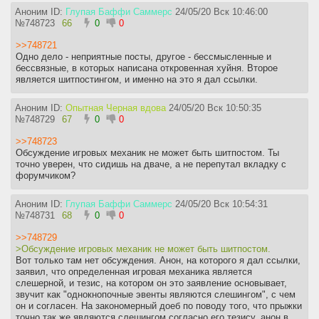
Аноним ID:
Глупая Баффи Саммерс
24/05/20 Вск 10:46:00
№
748723
66
0
0
>>748721
Одно дело - неприятные посты, другое - бессмысленные и
бессвязные, в которых написана откровенная хуйня. Второе
является шитпостингом, и именно на это я дал ссылки.
Аноним ID:
Опытная Черная вдова
24/05/20 Вск 10:50:35
№
748729
67
0
0
>>748723
Обсуждение игровых механик не может быть шитпостом. Ты
точно уверен, что сидишь на дваче, а не перепутал вкладку с
форумчиком?
Аноним ID:
Глупая Баффи Саммерс
24/05/20 Вск 10:54:31
№
748731
68
0
0
>>748729
>Обсуждение игровых механик не может быть шитпостом.
Вот только там нет обсуждения. Анон, на которого я дал ссылки,
заявил, что определенная игровая механика является
слешерной, и тезис, на котором он это заявление основывает,
звучит как "однокнопочные эвенты являются слешингом", с чем
он и согласен. На закономерный доеб по поводу того, что прыжки
точно так же являются слешингом согласно его тезису, анон в