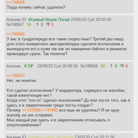
>>748565
Тогда почему сейчас удалили?
Аноним ID:
Игривый Моряк Попай
23/05/20 Суб 20:02:40
№
748567
59
0
1
>>748566
У вас в тундротереде все такие скоростные? Третий раз пишу:
для этого конкретного аватаркоблядка сделали исключение и
выпизднули его к хуям так как он намеренно байтил и разжигал
провоцируя срачи. Так понятно?
Аноним
# OP
23/05/20 Суб 20:08:30
№
748568
60
0
0
>>748567
Нет, не понятно.
Кто сделал исключение? У модератора, сидящего на жалобах,
такой компетенции нет?
Когда этот "кто-то" сделал исключение? До или после того, как я
здесь и в закрепленном треде посты создал?
Почему
>>747696
>>747695
все еще не удалены? Я не одну
жалобу на них отправил.
Мне каждый раз здесь и в закрепленном отписывать о
злоупотреблении?
Аноним ID:
Решительный Джузеппе
23/05/20 Суб 20:11:56