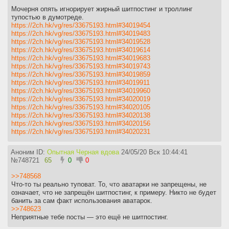
Мочерня опять игнорирует жирный шитпостинг и троллинг
тупостью в думотреде.
https://2ch.hk/vg/res/33675193.html#34019454
https://2ch.hk/vg/res/33675193.html#34019483
https://2ch.hk/vg/res/33675193.html#34019528
https://2ch.hk/vg/res/33675193.html#34019614
https://2ch.hk/vg/res/33675193.html#34019683
https://2ch.hk/vg/res/33675193.html#34019743
https://2ch.hk/vg/res/33675193.html#34019859
https://2ch.hk/vg/res/33675193.html#34019911
https://2ch.hk/vg/res/33675193.html#34019960
https://2ch.hk/vg/res/33675193.html#34020019
https://2ch.hk/vg/res/33675193.html#34020105
https://2ch.hk/vg/res/33675193.html#34020138
https://2ch.hk/vg/res/33675193.html#34020156
https://2ch.hk/vg/res/33675193.html#34020231
Аноним ID:
Опытная Черная вдова
24/05/20 Вск 10:44:41
№
748721
65
0
0
>>748568
Что-то ты реально туповат. То, что аватарки не запрещены, не
означает, что не запрещён шитпостинг, к примеру. Никто не будет
банить за сам факт использования аватарок.
>>748623
Неприятные тебе посты — это ещё не шитпостинг.