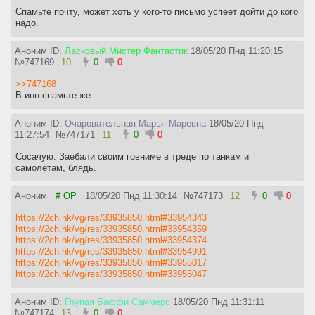
Спамьте почту, может хоть у кого-то письмо успеет дойти до кого
надо.
Аноним ID:
Ласковый Мистер Фантастик
18/05/20 Пнд 11:20:15
№
747169
10
0
0
>>747168
В инн спамьте же.
Аноним ID:
Очаровательная Марья Маревна
18/05/20 Пнд
11:27:54
№
747171
11
0
0
Сосачую. Заебали своим говниме в треде по танкам и
самолётам, блядь.
Аноним
# OP
18/05/20 Пнд 11:30:14
№
747173
12
0
0
https://2ch.hk/vg/res/33935850.html#33954343
https://2ch.hk/vg/res/33935850.html#33954359
https://2ch.hk/vg/res/33935850.html#33954374
https://2ch.hk/vg/res/33935850.html#33954991
https://2ch.hk/vg/res/33935850.html#33955017
https://2ch.hk/vg/res/33935850.html#33955047
Аноним ID:
Глупая Баффи Саммерс
18/05/20 Пнд 11:31:11
№
747174
13
0
0