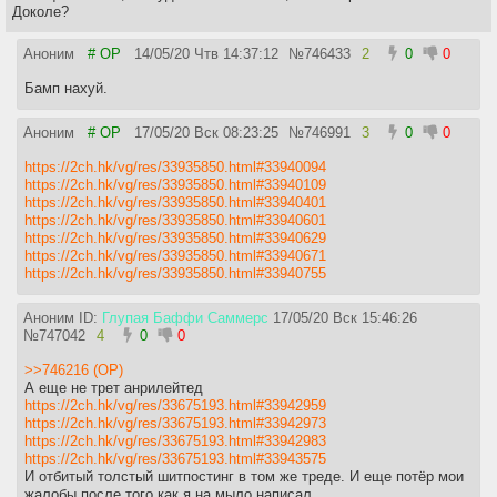
Доколе?
Аноним
# OP
14/05/20 Чтв 14:37:12
№
746433
2
0
0
Бамп нахуй.
Аноним
# OP
17/05/20 Вск 08:23:25
№
746991
3
0
0
https://2ch.hk/vg/res/33935850.html#33940094
https://2ch.hk/vg/res/33935850.html#33940109
https://2ch.hk/vg/res/33935850.html#33940401
https://2ch.hk/vg/res/33935850.html#33940601
https://2ch.hk/vg/res/33935850.html#33940629
https://2ch.hk/vg/res/33935850.html#33940671
https://2ch.hk/vg/res/33935850.html#33940755
Аноним ID:
Глупая Баффи Саммерс
17/05/20 Вск 15:46:26
№
747042
4
0
0
>>746216 (OP)
А еще не трет анрилейтед
https://2ch.hk/vg/res/33675193.html#33942959
https://2ch.hk/vg/res/33675193.html#33942973
https://2ch.hk/vg/res/33675193.html#33942983
https://2ch.hk/vg/res/33675193.html#33943575
И отбитый толстый шитпостинг в том же треде. И еще потёр мои
жалобы после того как я на мыло написал.