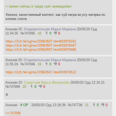
> прямо сейчас в треде срёт анимедебил
Хехехе, качественный контент, как хуй негра во рту катерка по
кличке сопля.
Аноним ID:
Очаровательная Марья Маревна
20/05/20 Срд
11:54:35
№
747695
18
0
0
https://2ch.hk/vg/res/33963507.html#33978191
https://2ch.hk/vg/res/33963507.html#33978447
https://2ch.hk/vg/res/33963507.html#33978486
Аноним ID:
Очаровательная Марья Маревна
20/05/20 Срд
11:55:24
№
747696
19
0
0
https://2ch.hk/vg/res/33963507.html#33978512
Аноним ID:
Страстная Васса Железнова
20/05/20 Срд 12:16:21
№
747699
20
0
0
А
Аноним
# OP
20/05/20 Срд 13:18:39
№
747738
21
0
0
>>747696