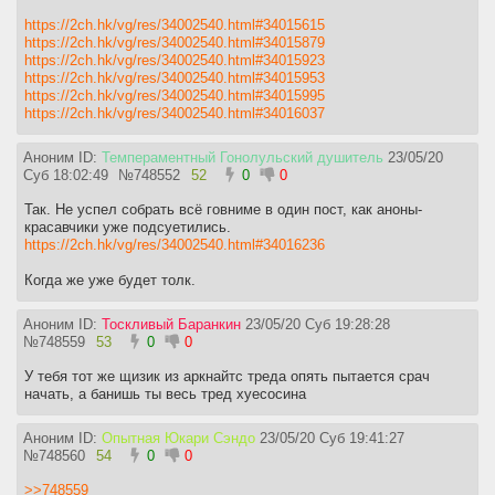
https://2ch.hk/vg/res/34002540.html#34015615
https://2ch.hk/vg/res/34002540.html#34015879
https://2ch.hk/vg/res/34002540.html#34015923
https://2ch.hk/vg/res/34002540.html#34015953
https://2ch.hk/vg/res/34002540.html#34015995
https://2ch.hk/vg/res/34002540.html#34016037
Аноним ID:
Темпераментный Гонолульский душитель
23/05/20
Суб 18:02:49
№
748552
52
0
0
Так. Не успел собрать всё говниме в один пост, как аноны-
красавчики уже подсуетились.
https://2ch.hk/vg/res/34002540.html#34016236
Когда же уже будет толк.
Аноним ID:
Тоскливый Баранкин
23/05/20 Суб 19:28:28
№
748559
53
0
0
У тебя тот же щизик из аркнайтс треда опять пытается срач
начать, а банишь ты весь тред хуесосина
Аноним ID:
Опытная Юкари Сэндо
23/05/20 Суб 19:41:27
№
748560
54
0
0
>>748559