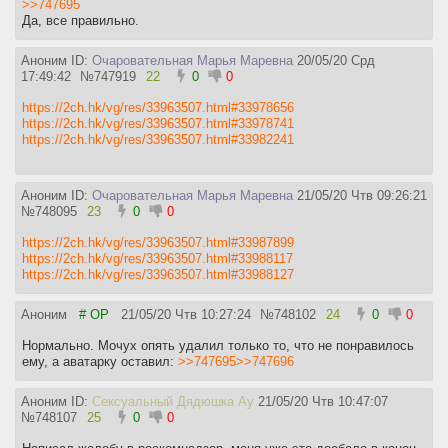
>>747695
Да, все правильно.
Аноним ID:
Очаровательная Марья Маревна
20/05/20 Срд
17:49:42
№
747919
22
0
0
https://2ch.hk/vg/res/33963507.html#33978656
https://2ch.hk/vg/res/33963507.html#33978741
https://2ch.hk/vg/res/33963507.html#33982241
Аноним ID:
Очаровательная Марья Маревна
21/05/20 Чтв 09:26:21
№
748095
23
0
0
https://2ch.hk/vg/res/33963507.html#33987899
https://2ch.hk/vg/res/33963507.html#33988117
https://2ch.hk/vg/res/33963507.html#33988127
Аноним
# OP
21/05/20 Чтв 10:27:24
№
748102
24
0
0
Нормально. Мочух опять удалил только то, что не понравилось
ему, а аватарку оставил:
>>747695
>>747696
Аноним ID:
Сексуальный Дядюшка Ау
21/05/20 Чтв 10:47:07
№
748107
25
0
0