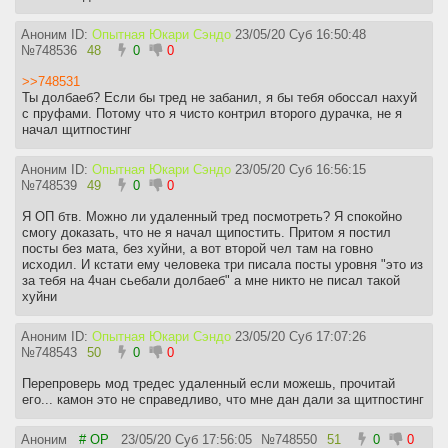
Аноним ID:
Опытная Юкари Сэндо
23/05/20 Суб 16:50:48
№
748536
48
0
0
>>748531
Ты долбаеб? Если бы тред не забанил, я бы тебя обоссал нахуй
с пруфами. Потому что я чисто контрил второго дурачка, не я
начал щитпостинг
Аноним ID:
Опытная Юкари Сэндо
23/05/20 Суб 16:56:15
№
748539
49
0
0
Я ОП бтв. Можно ли удаленный тред посмотреть? Я спокойно
смогу доказать, что не я начал щипостить. Притом я постил
посты без мата, без хуйни, а вот второй чел там на говно
исходил. И кстати ему человека три писала посты уровня "это из
за тебя на 4чан сьебали долбаеб" а мне никто не писал такой
хуйни
Аноним ID:
Опытная Юкари Сэндо
23/05/20 Суб 17:07:26
№
748543
50
0
0
Перепроверь мод тредес удаленный если можешь, прочитай
его... камон это не справедливо, что мне дан дали за щитпостинг
Аноним
# OP
23/05/20 Суб 17:56:05
№
748550
51
0
0