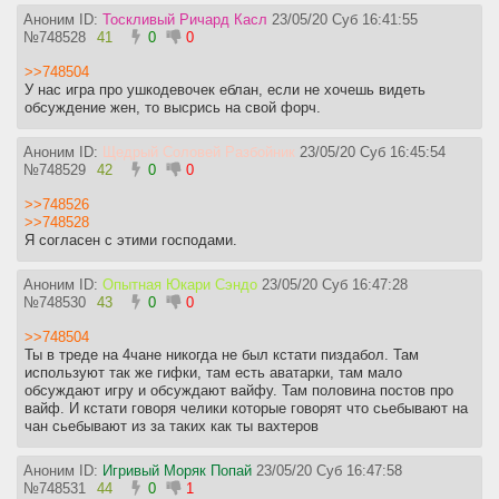
Аноним ID:
Тоскливый Ричард Касл
23/05/20 Суб 16:41:55
№
748528
41
0
0
>>748504
У нас игра про ушкодевочек еблан, если не хочешь видеть
обсуждение жен, то высрись на свой форч.
Аноним ID:
Щедрый Соловей Разбойник
23/05/20 Суб 16:45:54
№
748529
42
0
0
>>748526
>>748528
Я согласен с этими господами.
Аноним ID:
Опытная Юкари Сэндо
23/05/20 Суб 16:47:28
№
748530
43
0
0
>>748504
Ты в треде на 4чане никогда не был кстати пиздабол. Там
используют так же гифки, там есть аватарки, там мало
обсуждают игру и обсуждают вайфу. Там половина постов про
вайф. И кстати говоря челики которые говорят что сьебывают на
чан сьебывают из за таких как ты вахтеров
Аноним ID:
Игривый Моряк Попай
23/05/20 Суб 16:47:58
№
748531
44
0
1