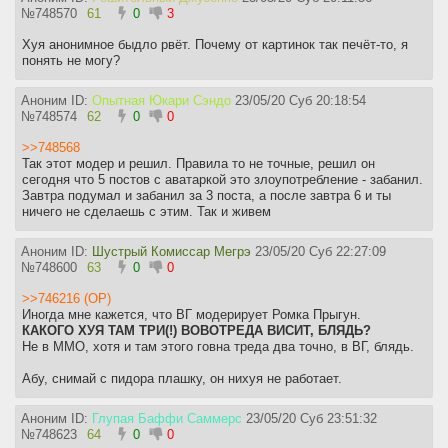
№
748570
61
0
3
Хуя анонимное быдло рвёт. Почему от картинок так печёт-то, я
понять не могу?
Аноним ID:
Опытная Юкари Сэндо
23/05/20 Суб 20:18:54
№
748574
62
0
0
>>748568
Так этот модер и решил. Правила то не точные, решил он
сегодня что 5 постов с аватаркой это злоупотребление - забанил.
Завтра подумал и забанил за 3 поста, а после завтра 6 и ты
ничего не сделаешь с этим. Так и живем
Аноним ID:
Шустрый Комиссар Мегрэ
23/05/20 Суб 22:27:09
№
748600
63
0
0
>>746216 (OP)
Иногда мне кажется, что ВГ модерирует Ромка Прыгун.
КАКОГО ХУЯ ТАМ ТРИ(!) ВОВОТРЕДА ВИСИТ, БЛЯДЬ?
Не в ММО, хотя и там этого говна треда два точно, в ВГ, блядь.
Абу, снимай с пидора плашку, он нихуя не работает.
Аноним ID:
Глупая Баффи Саммерс
23/05/20 Суб 23:51:32
№
748623
64
0
0