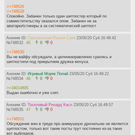
>>748526
>>748528
Спокойно. Забанен только один шитпостер который по
совместительству оказался опом. Забанен не за
аватарки\стикеры а за систематический шитпост.
Аноним ID:
Сексуальная Рыжая Соня
23/05/20 Суб 16:48:42
№
748532
45
0
0
>>748530
Вы не вайфу обсуждали, а целенеаправленно срались и
шитпостили под прикрытием дружка мочуха.
Аноним ID:
Игривый Моряк Попай
23/05/20 Суб 16:49:22
№
748534
46
0
0
>>34014805
Выдан ошибочно и уже снят.
Аноним ID:
Тоскливый Ричард Касл
23/05/20 Суб 16:49:57
№
748535
47
0
0
>>748531
Обсуждение жен в треде про анимушную дрочильню не является
щитпостом, только вот такие посты трут постоянно из-за таких
вот выблядков.