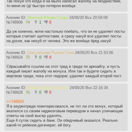
Так похуй что когда я на мыло написал жалобу на бездействие,
то меня из /д/ быстро потёрли вообще.
Аноним ID:
Опытная Юкари Сэндо
24/05/20 Вск 20:59:09
№
748906
74
1
0
Да уж конечно, моче настолько поебать, что он не удаляет посты
которые считает щитпостами, а сразу нахуй все удаляет посты
на доске, как нехуй от челика. Это же вообще бред нахуй
Аноним ID:
Сексуальная Рыжая Соня
24/05/20 Вск 21:53:06
№
748924
75
0
0
Сбрасывайте ссылки на этот тред в треде по аркнайту, и пусть
каждый пишет жалобу на мочуха. Или так и будете сидеть в
мертвом треде, пока этот пидорас удаляет каждый второй пост.
Аноним ID:
Игривый Дэрил Диксон
24/05/20 Вск 22:16:34
№
748928
76
0
0
>>748924
Я в азуркотреде поинтересовался, не тот ли это мочух, который
вкатился со своим надмозговым переводом и начал уличающие
ответы на свой высер удалять.
Еще 4 суток сидеть в бане. Он обидчивый оказался. Реально
какой-то ребенок-дегенерат, ей богу.