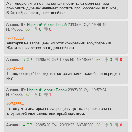
А я говорил, что не я начал шитпостить. Спокойный тред,
приходить дурачек начинает постить про бомжелин, шизиков,
бейты вбрасывать, наес вообще.
Аноним ID:
Игривый Моряк Попай
23/05/20 Суб 19:46:48
№
748561
55
0
0
>>748550
Аватарки не запрещены но этот конкретный злоупотребил.
Ждём ваших репортов в дальнейшем.
Аноним
# OP
23/05/20 Суб 19:55:59
№
748564
56
0
0
>>748561
Ты модератор? Почему тот, который видит жалобы, игнорирует
их?
Аноним ID:
Игривый Моряк Попай
23/05/20 Суб 19:57:54
№
748565
57
0
1
>>748564
Потому что аватарки не запрещены до тех пор пока они не
злоупотребляют своим аватаркоблядством.
Аноним
# OP
23/05/20 Суб 20:00:23
№
748566
58
0
0