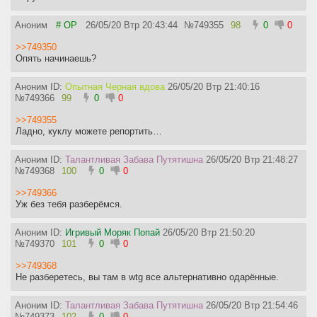
Аноним
# OP
26/05/20 Втр 20:43:44
№
749355
98
0
0
>>749350
Опять начинаешь?
Аноним ID:
Опытная Черная вдова
26/05/20 Втр 21:40:16
№
749366
99
0
0
>>749355
Ладно, куклу можете репортить…
Аноним ID:
Талантливая Забава Путятишна
26/05/20 Втр 21:48:27
№
749368
100
0
0
>>749366
Уж без тебя разберёмся.
Аноним ID:
Игривый Моряк Попай
26/05/20 Втр 21:50:20
№
749370
101
0
0
>>749368
Не разберетесь, вы там в wtg все альтернативно одарённые.
Аноним ID:
Талантливая Забава Путятишна
26/05/20 Втр 21:54:46
№
749373
102
0
0