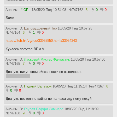
Аноним
# OP
18/05/20 Пнд 10:54:08
№
747162
5
0
0
Бамп.
Аноним ID:
Целомудренный Тор
18/05/20 Пнд 10:57:25
№
747164
6
1
0
https://2ch.hk/vg/res/33935850.html#33954343
Куклоеб попутал ВГ и А.
Аноним ID:
Ласковый Мистер Фантастик
18/05/20 Пнд 10:57:30
№
747165
7
0
0
Двачую, нихуя свои обязанности не выполняет.
миможужелица
Аноним ID:
Нудный Вальмон
18/05/20 Пнд 11:15:14
№
747167
8
0
0
Двачую, постоянно вайпы по полчаса идут ему похуй.
Аноним ID:
Глупая Баффи Саммерс
18/05/20 Пнд 11:18:09
№
747168
9
0
0