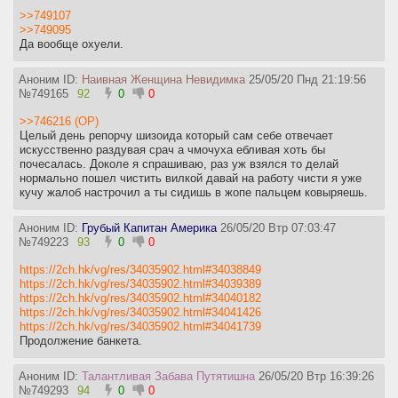
>>749107
>>749095
Да вообще охуели.
Аноним ID:
Наивная Женщина Невидимка
25/05/20 Пнд 21:19:56
№
749165
92
0
0
>>746216 (OP)
Целый день репорчу шизоида который сам себе отвечает
искусственно раздувая срач а чмочуха ебливая хоть бы
почесалась. Доколе я спрашиваю, раз уж взялся то делай
нормально пошел чистить вилкой давай на работу чисти я уже
кучу жалоб настрочил а ты сидишь в жопе пальцем ковыряешь.
Аноним ID:
Грубый Капитан Америка
26/05/20 Втр 07:03:47
№
749223
93
0
0
https://2ch.hk/vg/res/34035902.html#34038849
https://2ch.hk/vg/res/34035902.html#34039389
https://2ch.hk/vg/res/34035902.html#34040182
https://2ch.hk/vg/res/34035902.html#34041426
https://2ch.hk/vg/res/34035902.html#34041739
Продолжение банкета.
Аноним ID:
Талантливая Забава Путятишна
26/05/20 Втр 16:39:26
№
749293
94
0
0