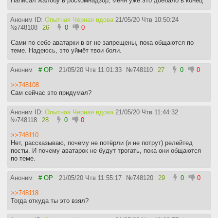
Написал жалобу в роскомнадзор, меня уже это доебало в конец
Аноним ID:
Опытная Черная вдова
21/05/20 Чтв 10:50:24
№
748108
26
0
0
Сами по себе аватарки в вг не запрещены, пока общаются по
теме. Надеюсь, это уймёт твои боли.
Аноним
# OP
21/05/20 Чтв 11:01:33
№
748110
27
0
0
>>748108
Сам сейчас это придумал?
Аноним ID:
Опытная Черная вдова
21/05/20 Чтв 11:44:32
№
748118
28
0
0
>>748110
Нет, рассказываю, почему не потёрли (и не потрут) релейтед
посты. И почему аватарок не будут трогать, пока они общаются
по теме.
Аноним
# OP
21/05/20 Чтв 11:55:17
№
748120
29
0
0
>>748118
Тогда откуда ты это взял?