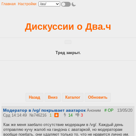
Главная
Настройки
Дискуссии о Два.ч
Тред закрыт.
Назад
Вниз
Каталог
Обновить
Модератор в /vg/ покрывает аватарок
Аноним
# OP
13/05/20
Срд 14:14:49
№
746216
1
14
3
Как же меня заебало отсутствие модерации в /vg/. Каждый день
отправляю кучу жалоб на гандона с аватаркой, но модераторам
вообще поебать, они удаляют только то, что не нравится лично им.