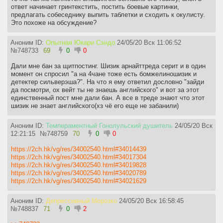
ответ начинает гринтекстить, постить боевые картинки,
предлагать собеседнику выпить таблетки и сходить к окулисту.
Это похоже на обсуждение?
Аноним ID:
Опытная Юкари Сэндо
24/05/20 Вск 11:06:52
№
748733
69
0
0
Дали мне бан за щитпостинг. Шизик арнайттреда серит и в один
момент он спросил "а на 4чане тоже есть бомжелиношизик и
детектер сильверэша?". На что я ему ответил дословно "зайди
да посмотри, ох вейт ты не знаешь английского" и вот за этот
единственный пост мне дали бан. А все в треде знают что этот
шизик не знает английского(хз чё его еще не забанили)
Аноним ID:
Темпераментный Гонолульский душитель
24/05/20 Вск
12:21:15
№
748759
70
0
0
https://2ch.hk/vg/res/34002540.html#34014439
https://2ch.hk/vg/res/34002540.html#34017304
https://2ch.hk/vg/res/34002540.html#34019828
https://2ch.hk/vg/res/34002540.html#34020789
https://2ch.hk/vg/res/34002540.html#34021629
Аноним ID:
Депрессивный Морозко
24/05/20 Вск 16:58:45
№
748837
71
0
2