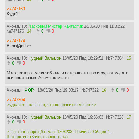
>>747169
Куда?
Аноним ID:
Ласковый Мистер Фантастик
18/05/20 Пнд 11:33:22
№
747176
14
0
0
>>747174
В inn@jabber.
Аноним ID:
Нудный Вальмон
18/05/20 Пнд 18:29:51
№
747304
15
0
0
Мхех, катерок меня забанил и потер посты про игру, потому что
они негативные. Аниме на месте.
Аноним
# OP
18/05/20 Пнд 19:03:17
№
747322
16
0
0
>>747304
>удаляют только то, что не нравится лично им
Аноним ID:
Нудный Вальмон
18/05/20 Пнд 19:38:03
№
747328
17
0
0
> Постинг запрещён. Бан: 1308233. Причина: Общее 4 -
Шитпостинг (Качество контента)