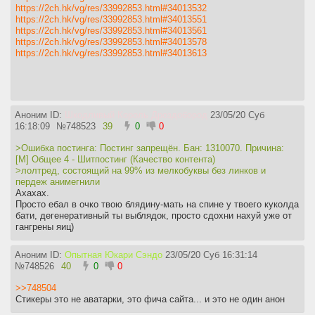
https://2ch.hk/vg/res/33992853.html#34013532
https://2ch.hk/vg/res/33992853.html#34013551
https://2ch.hk/vg/res/33992853.html#34013561
https://2ch.hk/vg/res/33992853.html#34013578
https://2ch.hk/vg/res/33992853.html#34013613
Аноним ID:
Шкодливый Король Дроздобород
23/05/20 Суб
16:18:09
№
748523
39
0
0
>Ошибка постинга: Постинг запрещён. Бан: 1310070. Причина:
[M] Общее 4 - Шитпостинг (Качество контента)
>лолтред, состоящий на 99% из мелкобуквы без линков и
пердеж анимегнили
Ахахах.
Просто ебал в очко твою блядину-мать на спине у твоего куколда
бати, дегенеративный ты выблядок, просто сдохни нахуй уже от
гангрены яиц)
Аноним ID:
Опытная Юкари Сэндо
23/05/20 Суб 16:31:14
№
748526
40
0
0
>>748504
Стикеры это не аватарки, это фича сайта... и это не один анон