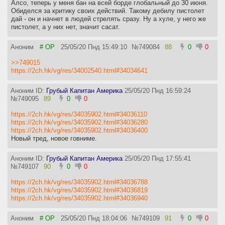
Алсо, теперь у меня бан на всей борде глобальный до 30 июня.
Обиделся за критику своих действий. Такому дебилу пистолет
дай - он и начнет в людей стрелять сразу. Ну а хуле, у него же
пистолет, а у них нет, значит сасат.
Аноним
# OP
25/05/20 Пнд 15:49:10
№
749084
88
0
0
>>749015
https://2ch.hk/vg/res/34002540.html#34034641
Аноним ID:
Грубый Капитан Америка
25/05/20 Пнд 16:59:24
№
749095
89
0
0
https://2ch.hk/vg/res/34035902.html#34036110
https://2ch.hk/vg/res/34035902.html#34036280
https://2ch.hk/vg/res/34035902.html#34036400
Новый тред, новое говниме.
Аноним ID:
Грубый Капитан Америка
25/05/20 Пнд 17:55:41
№
749107
90
0
0
https://2ch.hk/vg/res/34035902.html#34036788
https://2ch.hk/vg/res/34035902.html#34036819
https://2ch.hk/vg/res/34035902.html#34036940
Аноним
# OP
25/05/20 Пнд 18:04:06
№
749109
91
0
0