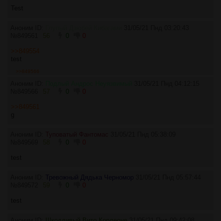
Test
Аноним ID:
Глупый Дзюбей Кибагами
31/05/21 Пнд 03:20:43
№
849561
56
0
0
>>849554
test
>>849566
Аноним ID:
Подлый Андрос Неуязвимый
31/05/21 Пнд 04:12:15
№
849566
57
0
0
>>849561
g
Аноним ID:
Туповатый Фантомас
31/05/21 Пнд 05:38:09
№
849569
58
0
0
test
Аноним ID:
Тревожный Дядька Черномор
31/05/21 Пнд 05:57:44
№
849572
59
0
0
test
Аноним ID:
Шкодливый Вито Корлеоне
31/05/21 Пнд 09:42:08