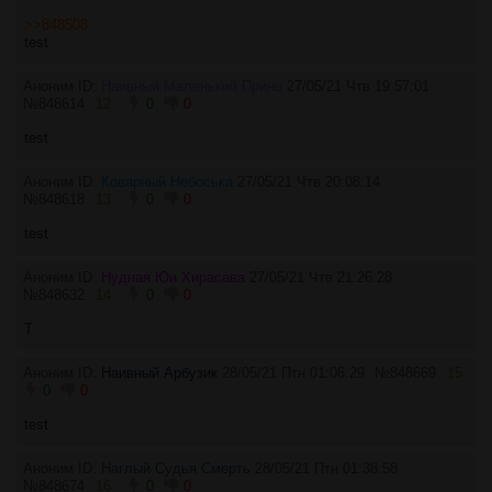
>>848508
test
Аноним ID:
Наивный Маленький Принц
27/05/21 Чтв 19:57:01
№
848614
12
0
0
test
Аноним ID:
Коварный Небоська
27/05/21 Чтв 20:08:14
№
848618
13
0
0
test
Аноним ID:
Нудная Юи Хирасава
27/05/21 Чтв 21:26:28
№
848632
14
0
0
T
Аноним ID:
Наивный Арбузик
28/05/21 Птн 01:06:29
№
848669
15
0
0
test
Аноним ID:
Наглый Судья Смерть
28/05/21 Птн 01:38:58
№
848674
16
0
0