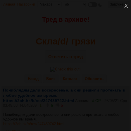
Главная
Настройки
Загружено
X
Тред в архиве!
Скла/d/ грязи
Ответить в тред
Назад
Вниз
Каталог
Обновить
Пониблядям дали воскресенье, а они решили протекать в
любое удобное им время.
https://2ch.hk/b/res/247439742.html
Аноним
# OP
26/05/21 Срд
03:49:53
№
848269
1
6
5
Пониблядям дали воскресенье, а они решили протекать в любое
удобное им время.
https://2ch.hk/b/res/247439742.html