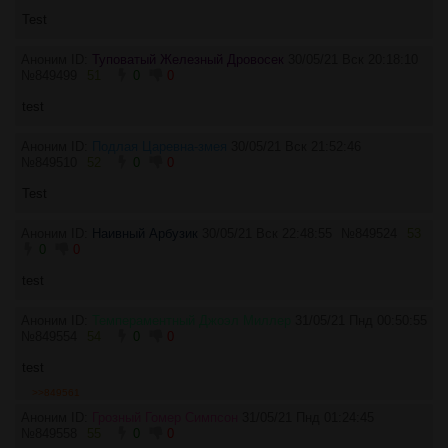
Test
Аноним ID:
Туповатый Железный Дровосек
30/05/21 Вск 20:18:10
№
849499
51
0
0
test
Аноним ID:
Подлая Царевна-змея
30/05/21 Вск 21:52:46
№
849510
52
0
0
Test
Аноним ID:
Наивный Арбузик
30/05/21 Вск 22:48:55
№
849524
53
0
0
test
Аноним ID:
Темпераментный Джоэл Миллер
31/05/21 Пнд 00:50:55
№
849554
54
0
0
test
>>849561
Аноним ID:
Грозный Гомер Симпсон
31/05/21 Пнд 01:24:45
№
849558
55
0
0