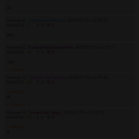
Te
Аноним ID:
Коварный Небоська
28/05/21 Птн 10:58:50
№
848726
17
0
0
test
Аноним ID:
Буйный Куросаки Ичиго
28/05/21 Птн 11:19:57
№
848731
18
0
0
Test
>>848735
Аноним ID:
Грубый Сэр Кэдоган
28/05/21 Птн 11:39:26
№
848735
19
0
0
>>848731
df
>>848763
Аноним ID:
Туповатый Гаррус
28/05/21 Птн 15:52:38
№
848763
20
0
0
>>848735
d