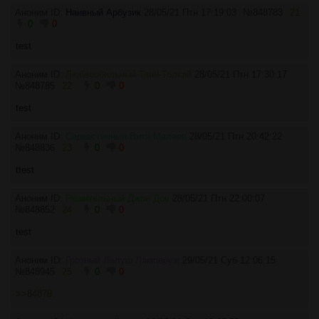
Аноним ID:
Наивный Арбузик
28/05/21 Птн 17:19:03
№
848783
21
0
0
test
Аноним ID:
Любвеобильный Тяни-Толкай
28/05/21 Птн 17:30:17
№
848785
22
0
0
test
Аноним ID:
Саркастичный Витя Малеев
28/05/21 Птн 20:42:22
№
848836
23
0
0
ttest
Аноним ID:
Решительный Джон Доу
28/05/21 Птн 22:00:07
№
848852
24
0
0
test
Аноним ID:
Грозный Лелуш Ламперуж
29/05/21 Суб 12:06:15
№
848945
25
0
0
>>84878.