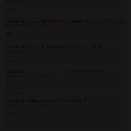
№
849852
65
0
0
test
Аноним ID:
Грубый Магистральный фантом
01/06/21 Втр 05:45:59
№
849856
66
0
0
TT
Аноним ID:
Коварный Небоська
01/06/21 Втр 09:40:42
№
849878
67
0
0
test
Аноним ID:
Мудрый Эрик Драйвен
01/06/21 Втр 10:41:09
№
849894
68
0
0
Тест
>>849934
Аноним ID:
Туповатый Гаррус
01/06/21 Втр 14:43:17
№
849934
69
0
0
>>849894
d
>>849935