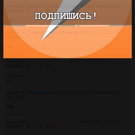
Аноним ID:
Гордый Премудрый пескарь
29/05/21 Суб 20:05:47
№
849033
36
0
0
test
Аноним ID:
Ехидный Николас Фламель
29/05/21 Суб 21:17:39
№
849049
37
0
0
test
>>849056
Аноним ID:
Буйный Человек-Паук
29/05/21 Суб 21:37:28
№
849056
38
0
0
>>849049
g
Аноним ID:
Шустрый Вий
30/05/21 Вск 01:55:35
№
849224
39
0
0
test
>>849228
Аноним ID:
Наивная Лиса Патрикеевна
30/05/21 Вск 01:59:25
№
849225
40
0
0