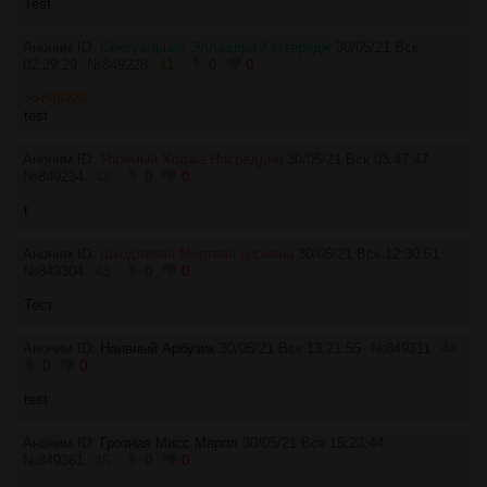
Test
Аноним ID:
Сексуальная Элладора Кеттеридж
30/05/21 Вск
02:29:29
№
849228
41
0
0
>>849224
test
Аноним ID:
Упрямый Ходжа Насреддин
30/05/21 Вск 03:47:47
№
849234
42
0
0
t
Аноним ID:
Шкодливая Мертвая царевна
30/05/21 Вск 12:30:51
№
849304
43
0
0
Тест
Аноним ID:
Наивный Арбузик
30/05/21 Вск 13:21:55
№
849311
44
0
0
test
Аноним ID:
Грозная Мисс Марпл
30/05/21 Вск 15:23:44
№
849361
45
0
0