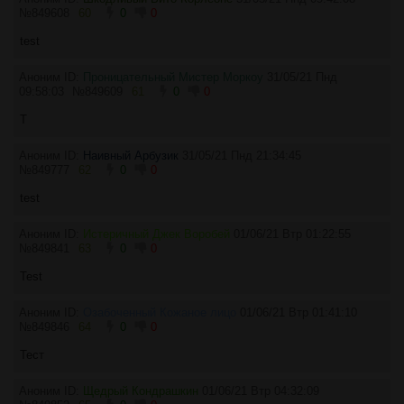
№
849608
60
0
0
test
Аноним ID:
Проницательный Мистер Моркоу
31/05/21 Пнд
09:58:03
№
849609
61
0
0
T
Аноним ID:
Наивный Арбузик
31/05/21 Пнд 21:34:45
№
849777
62
0
0
test
Аноним ID:
Истеричный Джек Воробей
01/06/21 Втр 01:22:55
№
849841
63
0
0
Test
Аноним ID:
Озабоченный Кожаное лицо
01/06/21 Втр 01:41:10
№
849846
64
0
0
Тест
Аноним ID:
Щедрый Кондрашкин
01/06/21 Втр 04:32:09