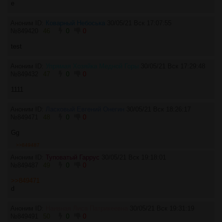
е
Аноним ID:
Коварный Небоська
30/05/21 Вск 17:07:55
№
849420
46
0
0
test
Аноним ID:
Упрямая Хозяйка Медной Горы
30/05/21 Вск 17:29:48
№
849432
47
0
0
1111
Аноним ID:
Ласковый Евгений Онегин
30/05/21 Вск 18:26:17
№
849471
48
0
0
Gg
>>849487
Аноним ID:
Туповатый Гаррус
30/05/21 Вск 19:18:01
№
849487
49
0
0
>>849471
d
Аноним ID:
Наивная Лиса Патрикеевна
30/05/21 Вск 19:31:19
№
849491
50
0
0