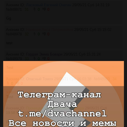
Аноним ID:
Ласковый Евгений Онегин
29/05/21 Суб 14:31:19
№
848971
31
0
0
Gg
Аноним ID:
Наивная Лиса Патрикеевна
29/05/21 Суб 15:15:02
№
848978
32
0
0
test
Аноним ID:
Гордая Эмма Бовари
29/05/21 Суб 15:31:24
№
848979
33
0
0
Test
Аноним ID:
Опасный Томоэ
29/05/21 Суб 16:03:38
№
848983
34
0
0
>>848269 (OP)
Test
Аноним ID:
Проницательный Серная Пантера
29/05/21 Суб
19:58:53
№
849029
35
0
0
pest