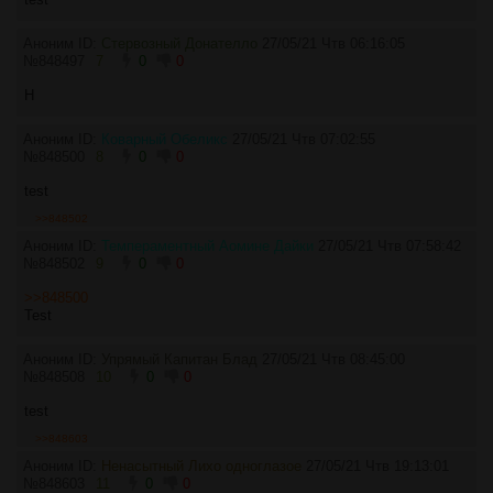
Аноним ID:
Стервозный Донателло
27/05/21 Чтв 06:16:05
№
848497
7
0
0
H
Аноним ID:
Коварный Обеликс
27/05/21 Чтв 07:02:55
№
848500
8
0
0
test
>>848502
Аноним ID:
Темпераментный Аомине Дайки
27/05/21 Чтв 07:58:42
№
848502
9
0
0
>>848500
Test
Аноним ID:
Упрямый Капитан Блад
27/05/21 Чтв 08:45:00
№
848508
10
0
0
test
>>848603
Аноним ID:
Ненасытный Лихо одноглазое
27/05/21 Чтв 19:13:01
№
848603
11
0
0