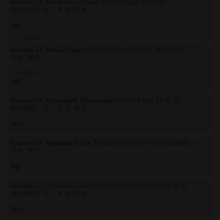
Аноним ID:
Ненасытный Фикс
29/05/21 Суб 13:07:55
№
848951
26
0
0
test
>>848956
Аноним ID:
Умный Садко
29/05/21 Суб 13:32:20
№
848956
27
0
0
>>848951
test
Аноним ID:
Тоскливый Электроник
29/05/21 Суб 13:42:15
№
848957
28
0
0
тест
Аноним ID:
Угрюмый Гусля
29/05/21 Суб 13:57:14
№
848960
29
0
0
Gg
Аноним ID:
Ласковый Капитан Холод
29/05/21 Суб 14:10:32
№
848961
30
0
0
Тест