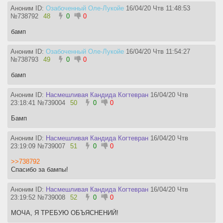
Аноним ID:
Озабоченный Оле-Лукойе
16/04/20 Чтв 11:48:53
№
738792
48
0
0
бамп
Аноним ID:
Озабоченный Оле-Лукойе
16/04/20 Чтв 11:54:27
№
738793
49
0
0
бамп
Аноним ID:
Насмешливая Кандида Когтевран
16/04/20 Чтв
23:18:41
№
739004
50
0
0
Бамп
Аноним ID:
Насмешливая Кандида Когтевран
16/04/20 Чтв
23:19:09
№
739007
51
0
0
>>738792
Спасибо за бампы!
Аноним ID:
Насмешливая Кандида Когтевран
16/04/20 Чтв
23:19:52
№
739008
52
0
0
МОЧА, Я ТРЕБУЮ ОБЪЯСНЕНИЙ!