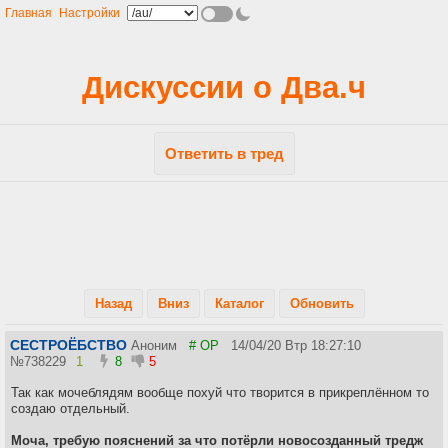
Главная
Настройки
Дискуссии о Два.ч
Ответить в тред
Назад
Вниз
Каталог
Обновить
СЕСТРОЁБСТВО
Аноним
# OP
14/04/20 Втр 18:27:10
№
738229
1
8
5
Так как мочеблядям вообще похуй что творится в прикреплённом то
создаю отдельный.
Моча, требую пояснений за что потёрли новосозданный тредж