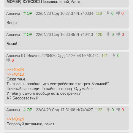
МОЧЕР, ХУЕСОС!
Проснись и пой, блять!
БАМП БАМП БАМП БАМП БАМП БАМП БАМП БАМП БАМП
БАМП БАМП БАМП БАМП БАМП БАМП БАМП БАМП БАМП
БАМП БАМП БАМП БАМП БАМП БАМП БАМП БАМП БАМП
Аноним
# OP
22/04/20 Срд 10:27:37
№
740334
119
0
0
БАМП БАМП БАМП БАМП БАМП БАМП БАМП БАМП БАМП
Вверх
Аноним
# OP
22/04/20 Срд 16:33:45
№
740413
120
0
0
Бамп!
Аноним ID: Heaven
22/04/20 Срд 17:26:58
№
740424
121
0
0
>>740334
>>740413
Сажи тебе.
Ты знаешь вообще, что сестроёбство это грех большой?
Почитай заповеди. Покайся наконец. Одумайся.
У тебя у самого вообще есть сестрёнка?
А? Бессовестный
Аноним
# OP
22/04/20 Срд 17:31:08
№
740427
122
0
0
>>740424
Попробуй потоньше, глист.