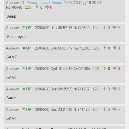
Аноним ID:
Решительный Акела
22/04/20 Срд 19:20:04
№
740448
123
0
0
Bump
Аноним
# OP
23/04/20 Чтв 08:57:15
№
740529
124
0
0
Моча, сука
Аноним
# OP
25/04/20 Суб 00:03:47
№
741001
125
0
0
БАМП
Аноним
# OP
25/04/20 Суб 10:05:16
№
741065
126
0
0
БАМП
Аноним
# OP
26/04/20 Вск 09:35:55
№
741257
127
0
0
Бамп
Аноним
# OP
26/04/20 Вск 23:27:49
№
741478
128
0
0
БАМП