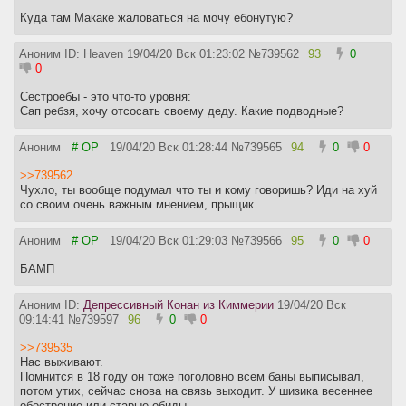
Куда там Макаке жаловаться на мочу ебонутую?
Аноним ID: Heaven
19/04/20 Вск 01:23:02
№
739562
93
0
0
Сестроебы - это что-то уровня:
Сап ребзя, хочу отсосать своему деду. Какие подводные?
Аноним
# OP
19/04/20 Вск 01:28:44
№
739565
94
0
0
>>739562
Чухло, ты вообще подумал что ты и кому говоришь? Иди на хуй
со своим очень важным мнением, прыщик.
Аноним
# OP
19/04/20 Вск 01:29:03
№
739566
95
0
0
БАМП
Аноним ID:
Депрессивный Конан из Киммерии
19/04/20 Вск
09:14:41
№
739597
96
0
0
>>739535
Нас выживают.
Помнится в 18 году он тоже поголовно всем баны выписывал,
потом утих, сейчас снова на связь выходит. У шизика весеннее
обострение или старые обиды.