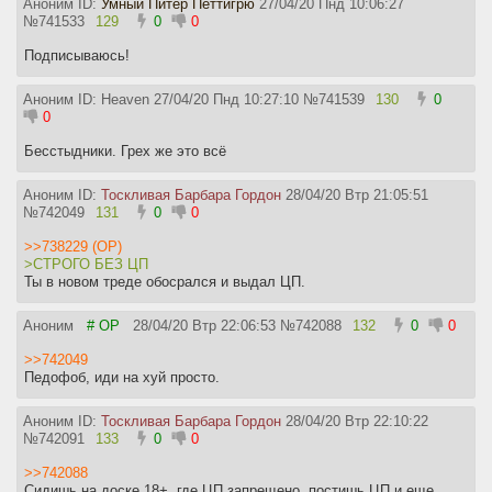
Аноним ID:
Умный Питер Петтигрю
27/04/20 Пнд 10:06:27
№
741533
129
0
0
Подписываюсь!
Аноним ID: Heaven
27/04/20 Пнд 10:27:10
№
741539
130
0
0
Бесстыдники. Грех же это всё
Аноним ID:
Тоскливая Барбара Гордон
28/04/20 Втр 21:05:51
№
742049
131
0
0
>>738229 (OP)
>СТРОГО БЕЗ ЦП
Ты в новом треде обосрался и выдал ЦП.
Аноним
# OP
28/04/20 Втр 22:06:53
№
742088
132
0
0
>>742049
Педофоб, иди на хуй просто.
Аноним ID:
Тоскливая Барбара Гордон
28/04/20 Втр 22:10:22
№
742091
133
0
0
>>742088
Сидишь на доске 18+, где ЦП запрещено, постишь ЦП и еще