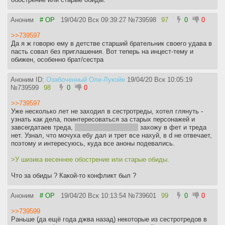
Аноним
# OP
19/04/20 Вск 09:39:27
№
739598
97
0
0
>>739597
Да я ж говорю ему в детстве старший брательник своего удава в
пасть совал без приглашения. Вот теперь на инцест-тему и
обижен, особенно брат/сестра
Аноним ID:
Озабоченный Оле-Лукойе
19/04/20 Вск 10:05:19
№
739599
98
0
0
>>739597
Уже несколько лет не заходил в сестротреды, хотел глянуть -
узнать как дела, поинтересоваться за старых персонажей и
завсегдатаев треда,
живы ли они вообще
захожу в фет и треда
нет. Узнал, что мочуха ебу дал и трет все нахуй, в d не отвечает,
поэтому и интересуюсь, куда все аноны подевались.
>У шизика весеннее обострение или старые обиды.
Что за обиды ? Какой-то конфликт был ?
Аноним
# OP
19/04/20 Вск 10:13:54
№
739601
99
0
0
>>739599
Раньше (да ещё года джва назад) некоторые из сестротредов в