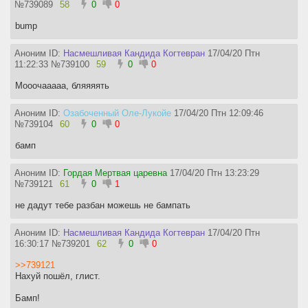
№
739089
58
0
0
bump
Аноним ID:
Насмешливая Кандида Когтевран
17/04/20 Птн
11:22:33
№
739100
59
0
0
Мооочааааа, бляяяять
Аноним ID:
Озабоченный Оле-Лукойе
17/04/20 Птн 12:09:46
№
739104
60
0
0
бамп
Аноним ID:
Гордая Мертвая царевна
17/04/20 Птн 13:23:29
№
739121
61
0
1
не дадут тебе разбан можешь не бампать
Аноним ID:
Насмешливая Кандида Когтевран
17/04/20 Птн
16:30:17
№
739201
62
0
0
>>739121
Нахуй пошёл, глист.
Бамп!