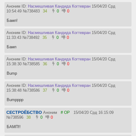
Аноним ID:
Насмешливая Кандида Когтевран
15/04/20 Срд
10:54:49
№
738483
34
0
0
Бамп!
Аноним ID:
Насмешливая Кандида Когтевран
15/04/20 Срд
11:33:43
№
738492
35
0
0
Бамп
Аноним ID:
Насмешливая Кандида Когтевран
15/04/20 Срд
15:38:30
№
738585
36
0
0
Bump
Аноним ID:
Насмешливая Кандида Когтевран
15/04/20 Срд
15:38:48
№
738586
37
0
0
Bumpppp
СЕСТРОЁБСТВО
Аноним
# OP
15/04/20 Срд 16:15:09
№
738596
38
0
0
БАМП!!