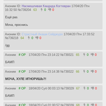
Аноним ID:
Насмешливая Кандида Когтевран
17/04/20 Птн
16:32:50
№
739204
63
0
0
Ещё раз.
Моча, проснись
Аноним ID:
Страстный Акаши Сейджуро
17/04/20 Птн 17:33:52
№
739218
64
0
0
/gg
Аноним
# OP
17/04/20 Птн 23:14:22
№
739321
65
0
0
БАМП
Аноним
# OP
17/04/20 Птн 23:14:38
№
739322
66
0
0
МОЧА, ХУЛЕ ИГНОРИШЬ?!
Аноним
# OP
18/04/20 Суб 00:03:13
№
739329
67
0
0
БАМП
Аноним
# OP
18/04/20 Суб 01:00:57
№
739339
68
0
0