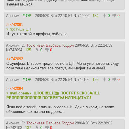
выебываешься.
Аноним
# OP
28/04/20 Втр 22:10:51
№
742092
134
0
0
>>742091
> постишь ЦП
И тут ты такой с пруфом, хуйлуша.
Аноним ID:
Тоскливая Барбара Гордон
28/04/20 Втр 22:14:39
№
742094
135
0
0
>>742092
С хуюфом. В твоем треде постили ЦП. Моча уже потерла. Жду
пока тебе целиком там все потрут, анимефаг ты ебаный.
Аноним
# OP
28/04/20 Втр 22:25:54
№
742102
136
0
0
>>742094
>
пук! среньк! ЦПОЕ!!!111((((( ПОСТЯТ ЯСКОЗАЛ!11
РРЯЯЯЯЯЯЯЯЯЯЯ! ПОТЕРЕТЬ! НИПУЩАТЬ11!
Ясно всё с тобой, слизняк обоссаный. Иди с миром, на таких
обиженных как ты зла не держат.
Аноним ID:
Тоскливая Барбара Гордон
28/04/20 Втр 22:28:02
№
742103
137
0
0