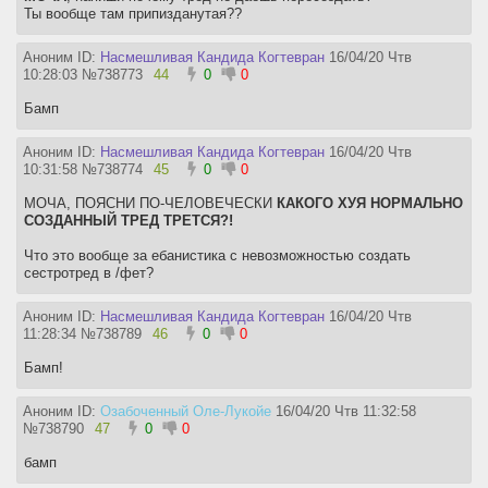
Ты вообще там припизданутая??
Аноним ID:
Насмешливая Кандида Когтевран
16/04/20 Чтв
10:28:03
№
738773
44
0
0
Бамп
Аноним ID:
Насмешливая Кандида Когтевран
16/04/20 Чтв
10:31:58
№
738774
45
0
0
МОЧА, ПОЯСНИ ПО-ЧЕЛОВЕЧЕСКИ
КАКОГО ХУЯ НОРМАЛЬНО
СОЗДАННЫЙ ТРЕД ТРЕТСЯ?!
Что это вообще за ебанистика с невозможностью создать
сестротред в /фет?
Аноним ID:
Насмешливая Кандида Когтевран
16/04/20 Чтв
11:28:34
№
738789
46
0
0
Бамп!
Аноним ID:
Озабоченный Оле-Лукойе
16/04/20 Чтв 11:32:58
№
738790
47
0
0
бамп