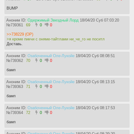
BUMP
Аноним ID:
Одержимый Звездный Лорд
18/04/20 Суб 07:03:20
№
739361
69
0
0
>>738229 (OP)
>я кроме пикчи с оняме-тайтлами ни_че_го не поситл
Доставь.
Аноним ID:
Озабоченный Оле-Лукойе
18/04/20 Суб 08:08:51
№
739362
70
0
0
бамп
Аноним ID:
Озабоченный Оле-Лукойе
18/04/20 Суб 08:13:15
№
739363
71
0
0
бамп
Аноним ID:
Озабоченный Оле-Лукойе
18/04/20 Суб 08:17:53
№
739364
72
0
0
бамп
Аноним ID:
Озабоченный Оле-Лукойе
18/04/20 Суб 08:29:20