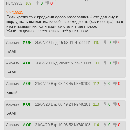
№
739932
109
0
0
>>739915
Если кратко то с предками адово разосрались (батя дал ему в
морду, мать выплакала из себя всю жидкость (как и сестра), но в
итоге приняли их, хотя видится стали в разы реже.
Живёт отдельно с сестрёнкой, всё у них норм.
Аноним
# OP
20/04/20 Пнд 16:52:11
№
739984
110
0
0
БАМП
Аноним
# OP
20/04/20 Пнд 20:48:59
№
740008
111
0
0
БАМП
Аноним
# OP
21/04/20 Втр 08:48:45
№
740100
112
0
0
Бамп!
Аноним
# OP
21/04/20 Втр 08:49:24
№
740101
113
0
0
БАМП
Аноним
# OP
21/04/20 Втр 10:06:52
№
740108
114
0
0