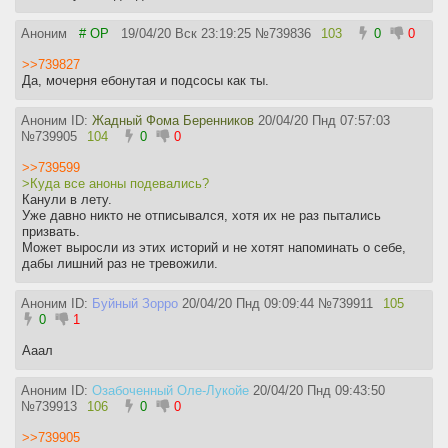
Аноним
# OP
19/04/20 Вск 23:19:25
№
739836
103
0
0
>>739827
Да, мочерня ебонутая и подсосы как ты.
Аноним ID:
Жадный Фома Беренников
20/04/20 Пнд 07:57:03
№
739905
104
0
0
>>739599
>Куда все аноны подевались?
Канули в лету.
Уже давно никто не отписывался, хотя их не раз пытались
призвать.
Может выросли из этих историй и не хотят напоминать о себе,
дабы лишний раз не тревожили.
Аноним ID:
Буйный Зорро
20/04/20 Пнд 09:09:44
№
739911
105
0
1
Ааал
Аноним ID:
Озабоченный Оле-Лукойе
20/04/20 Пнд 09:43:50
№
739913
106
0
0
>>739905