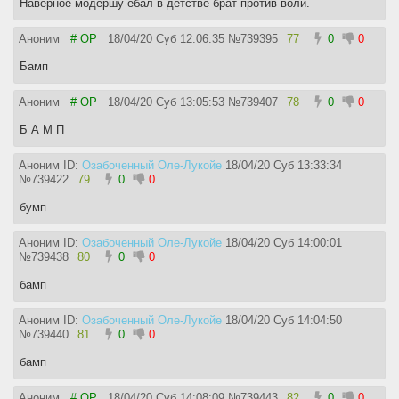
Наверное модершу ебал в детстве брат против воли.
Аноним
# OP
18/04/20 Суб 12:06:35
№
739395
77
0
0
Бамп
Аноним
# OP
18/04/20 Суб 13:05:53
№
739407
78
0
0
Б А М П
Аноним ID:
Озабоченный Оле-Лукойе
18/04/20 Суб 13:33:34
№
739422
79
0
0
бумп
Аноним ID:
Озабоченный Оле-Лукойе
18/04/20 Суб 14:00:01
№
739438
80
0
0
бамп
Аноним ID:
Озабоченный Оле-Лукойе
18/04/20 Суб 14:04:50
№
739440
81
0
0
бамп
Аноним
# OP
18/04/20 Суб 14:08:09
№
739443
82
0
0