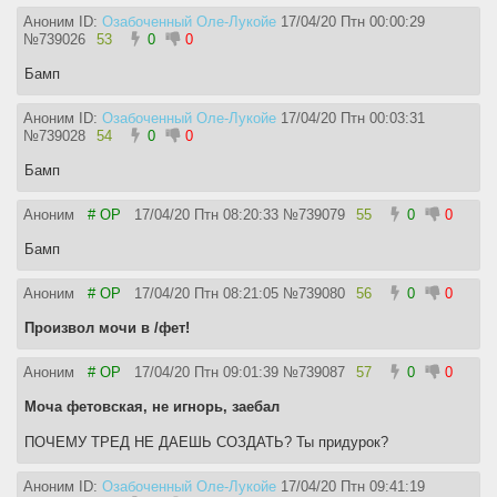
Аноним ID:
Озабоченный Оле-Лукойе
17/04/20 Птн 00:00:29
№
739026
53
0
0
Бамп
Аноним ID:
Озабоченный Оле-Лукойе
17/04/20 Птн 00:03:31
№
739028
54
0
0
Бамп
Аноним
# OP
17/04/20 Птн 08:20:33
№
739079
55
0
0
Бамп
Аноним
# OP
17/04/20 Птн 08:21:05
№
739080
56
0
0
Произвол мочи в /фет!
Аноним
# OP
17/04/20 Птн 09:01:39
№
739087
57
0
0
Моча фетовская, не игнорь, заебал
ПОЧЕМУ ТРЕД НЕ ДАЕШЬ СОЗДАТЬ? Ты придурок?
Аноним ID:
Озабоченный Оле-Лукойе
17/04/20 Птн 09:41:19