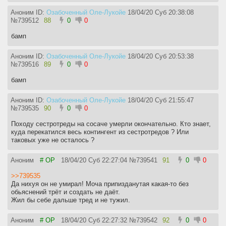
Аноним ID:
Озабоченный Оле-Лукойе
18/04/20 Суб 20:38:08
№
739512
88
0
0
бамп
Аноним ID:
Озабоченный Оле-Лукойе
18/04/20 Суб 20:53:38
№
739516
89
0
0
бамп
Аноним ID:
Озабоченный Оле-Лукойе
18/04/20 Суб 21:55:47
№
739535
90
0
0
Походу сестротреды на сосаче умерли окончательно. Кто знает,
куда перекатился весь контингент из сестротредов ? Или
таковых уже не осталось ?
Аноним
# OP
18/04/20 Суб 22:27:04
№
739541
91
0
0
>>739535
Да нихуя он не умирал! Моча припизданутая какая-то без
обьяснений трёт и создать не даёт.
Жил бы себе дальше тред и не тужил.
Аноним
# OP
18/04/20 Суб 22:27:32
№
739542
92
0
0