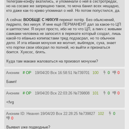
телеграм-конфу вкатились, и упоминали о ней в сестротредах,
но на сосаке же запрещено такое, то моча банил всех нещадно,
кто даже как-то криво упоминал о ней. Но потом попустился, да.
А сейчас
ВООБЩЕ С НИХУЯ
перекат потёр. Без обьяснений,
пидрило, без нихуя. И мне ещё ПЕРМАНЕНТ дал за какое-то ЦП
и шитпостинг. Я охуел просто, ибо не то что ЦП, а пикч с живыми
самками человека не запоситл в перекате который создал, лишь
какой-то ебанько копипастами тред подзасрал, но то обычное
дело. И эта ебаная мочухня же молчит, выблядок, сука, знает
что портки свои обосрал по полной, но выйти и признаться
боится. Хуесос, блять.
Куда там макаке жаловаться на произвол мочухни?
Аноним
# OP
19/04/20 Вск 16:58:51
№
739701
100
0
0
Бамп!
Аноним
# OP
19/04/20 Вск 22:03:26
№
739808
101
0
0
<fvg
Аноним ID: Heaven
19/04/20 Вск 22:28:25
№
739827
102
0
0
Выявил уже подводные?