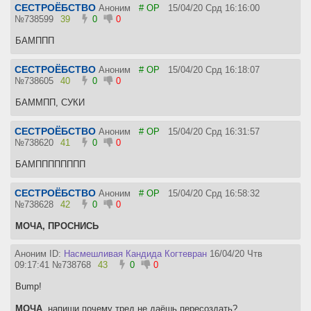
СЕСТРОЁБСТВО
Аноним
# OP
15/04/20 Срд 16:16:00
№
738599
39
0
0
БАМППП
СЕСТРОЁБСТВО
Аноним
# OP
15/04/20 Срд 16:18:07
№
738605
40
0
0
БАММПП, СУКИ
СЕСТРОЁБСТВО
Аноним
# OP
15/04/20 Срд 16:31:57
№
738620
41
0
0
БАМПППППППП
СЕСТРОЁБСТВО
Аноним
# OP
15/04/20 Срд 16:58:32
№
738628
42
0
0
МОЧА, ПРОСНИСЬ
Аноним ID:
Насмешливая Кандида Когтевран
16/04/20 Чтв
09:17:41
№
738768
43
0
0
Bump!
МОЧА
, напиши почему тред не даёшь пересоздать?