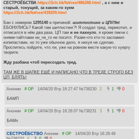
СЕСТРОЁБСТВА
https://2ch.hk/fet/res/486288.html
, а с ним и
старый, тонущий, за каким-то хуем
https://2ch.hk/fet/res/439209.html
Бан с номером
1295140
и причиной:
шитпостинг и ЦП//!fet
ЕБОНУЛИСЬ? Какой там шитпостинг?! Я создал тред, перекотил, и
отписался в нём два раза. ЦП там
и не пахнуло
, я кроме пикчи с
оняме-тайтлами ни_че_го не поситл. Разве-что кто-то заспамил
копипастами, но то уже обычное дело, я нихуя не сделаю.
Проспитесь пойдите, что ли, уже на ровном месте какую-то хуергу
творите.
Жду разбана чтоб пересоздать тред.
ТАМ ЖЕ В ШАПКЕ ЕЩЁ И НАПИСАНО ЧТО В ТРЕДЕ СТРОГО БЕЗ
ЦП, БЛЯТЬ!
Аноним
# OP
14/04/20 Втр 18:27:47
№
738230
2
1
0
БАМП
Аноним
# OP
14/04/20 Втр 18:28:07
№
738231
3
1
0
БАМп
СЕСТРОЁБСТВО
Аноним
# OP
14/04/20 Втр 18:28:49
№
738232
4
0
0