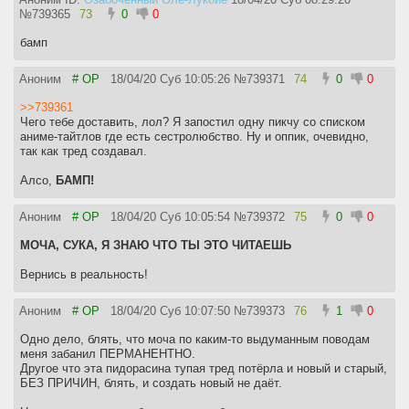
№
739365
73
0
0
бамп
Аноним
# OP
18/04/20 Суб 10:05:26
№
739371
74
0
0
>>739361
Чего тебе доставить, лол? Я запостил одну пикчу со списком
аниме-тайтлов где есть сестролюбство. Ну и оппик, очевидно,
так как тред создавал.
Алсо,
БАМП!
Аноним
# OP
18/04/20 Суб 10:05:54
№
739372
75
0
0
МОЧА, СУКА, Я ЗНАЮ ЧТО ТЫ ЭТО ЧИТАЕШЬ
Вернись в реальность!
Аноним
# OP
18/04/20 Суб 10:07:50
№
739373
76
1
0
Одно дело, блять, что моча по каким-то выдуманным поводам
меня забанил ПЕРМАНЕНТНО.
Другое что эта пидорасина тупая тред потёрла и новый и старый,
БЕЗ ПРИЧИН, блять, и создать новый не даёт.