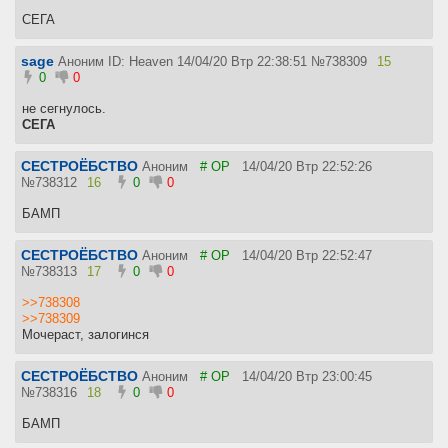
СЕГА
sage
Аноним ID: Heaven
14/04/20 Втр 22:38:51
№
738309
15
0
0
не сегнулось.
СЕГА
СЕСТРОЁБСТВО
Аноним
# OP
14/04/20 Втр 22:52:26
№
738312
16
0
0
БАМП
СЕСТРОЁБСТВО
Аноним
# OP
14/04/20 Втр 22:52:47
№
738313
17
0
0
>>738308
>>738309
Мочераст, залогинся
СЕСТРОЁБСТВО
Аноним
# OP
14/04/20 Втр 23:00:45
№
738316
18
0
0
БАМП