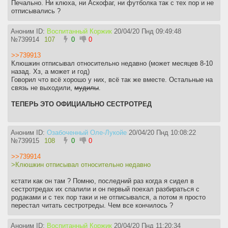
Печально. Ни клюха, ни Аскофаг, ни футболка так с тех пор и не
отписывались ?
Аноним ID:
Воспитанный Коржик
20/04/20 Пнд 09:49:48
№
739914
107
0
0
>>739913
Клюшкин отписывал относительно недавно (может месяцев 8-10
назад. Хз, а может и год)
Говорил что всё хорошо у них, всё так же вместе. Остальные на
связь не выходили,
мудилы
.
ТЕПЕРЬ ЭТО ОФИЦИАЛЬНО СЕСТРОТРЕД
Аноним ID:
Озабоченный Оле-Лукойе
20/04/20 Пнд 10:08:22
№
739915
108
0
0
>>739914
>Клюшкин отписывал относительно недавно
кстати как он там ? Помню, последний раз когда я сидел в
сестротредах их спалили и он первый поехал разбираться с
родаками и с тех пор таки и не отписывался, а потом я просто
перестал читать сестротреды. Чем все кончилось ?
Аноним ID:
Воспитанный Коржик
20/04/20 Пнд 11:20:34