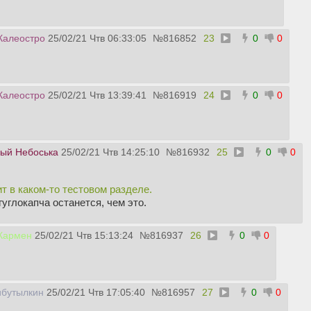
Калеостро
25/02/21 Чтв 06:33:05
№
816852
23
0
0
Калеостро
25/02/21 Чтв 13:39:41
№
816919
24
0
0
ый Небоська
25/02/21 Чтв 14:25:10
№
816932
25
0
0
ит в каком-то тестовом разделе.
 гуглокапча останется, чем это.
 Кармен
25/02/21 Чтв 15:13:24
№
816937
26
0
0
ибутылкин
25/02/21 Чтв 17:05:40
№
816957
27
0
0