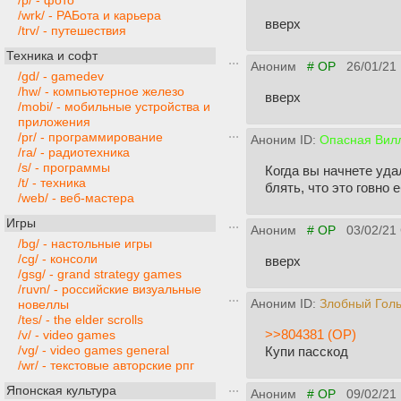
/p/ - фото
/wrk/ - РАБота и карьера
вверх
/trv/ - путешествия
Техника и софт
Аноним
# OP
26/01/21
/gd/ - gamedev
/hw/ - компьютерное железо
вверх
/mobi/ - мобильные устройства и
приложения
/pr/ - программирование
Аноним ID:
Опасная Вил
/ra/ - радиотехника
/s/ - программы
Когда вы начнете уда
/t/ - техника
блять, что это говно 
/web/ - веб-мастера
Игры
Аноним
# OP
03/02/21
/bg/ - настольные игры
/cg/ - консоли
вверх
/gsg/ - grand strategy games
/ruvn/ - российские визуальные
Аноним ID:
Злобный Гол
новеллы
/tes/ - the elder scrolls
>>804381 (OP)
/v/ - video games
/vg/ - video games general
Купи пасскод
/wr/ - текстовые авторские рпг
Японская культура
Аноним
# OP
09/02/21