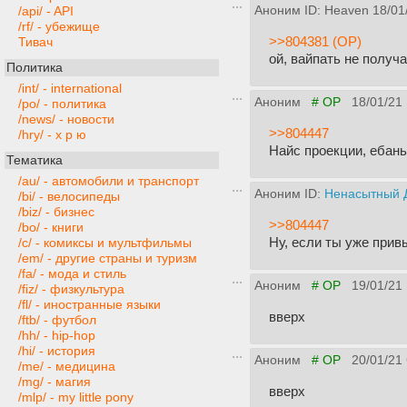
Аноним ID: Heaven
18/01
/api/ - API
/rf/ - убежище
>>804381 (OP)
Тивач
ой, вайпать не получ
Политика
/int/ - international
Аноним
# OP
18/01/21
/po/ - политика
/news/ - новости
>>804447
/hry/ - х р ю
Найс проекции, ебань
Тематика
/au/ - автомобили и транспорт
Аноним ID:
Ненасытный 
/bi/ - велосипеды
/biz/ - бизнес
>>804447
/bo/ - книги
Ну, если ты уже прив
/c/ - комиксы и мультфильмы
/em/ - другие страны и туризм
/fa/ - мода и стиль
Аноним
# OP
19/01/21
/fiz/ - физкультура
/fl/ - иностранные языки
вверх
/ftb/ - футбол
/hh/ - hip-hop
/hi/ - история
Аноним
# OP
20/01/21
/me/ - медицина
/mg/ - магия
вверх
/mlp/ - my little pony