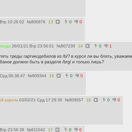
 Втр 10:26:02
№
806876
13
0
0
линда
26/01/21 Втр 23:56:01
№
807239
14
0
1
лять треды гартикодебилов из /b/? в курсе ли вы блять, уважае
ебаное должно быть в разделе /brg/ и только лишь?
 Срд 06:36:47
№
809344
15
0
0
ый король
03/02/21 Срд 17:29:30
№
809557
16
0
0
 Втр 23:56:39
№
811542
17
0
0