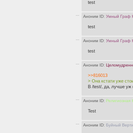
test
Аноним ID:
Умный Граф 
test
Аноним ID:
Умный Граф 
test
Аноним ID:
Целомудренн
>>816013
> Она кстати уже сто
В /test/, да, лучше уж
Аноним ID:
Религиозная
Test
Аноним ID:
Буйный Верт