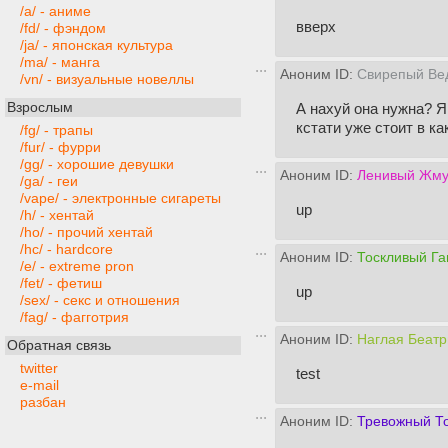
/a/ - аниме
вверх
/fd/ - фэндом
/ja/ - японская культура
/ma/ - манга
Аноним ID:
Свирепый Ве
/vn/ - визуальные новеллы
Взрослым
А нахуй она нужна? 
кстати уже стоит в к
/fg/ - трапы
/fur/ - фурри
/gg/ - хорошие девушки
Аноним ID:
Ленивый Жму
/ga/ - геи
/vape/ - электронные сигареты
up
/h/ - хентай
/ho/ - прочий хентай
/hc/ - hardcore
Аноним ID:
Тоскливый Га
/e/ - extreme pron
/fet/ - фетиш
up
/sex/ - секс и отношения
/fag/ - фагготрия
Аноним ID:
Наглая Беатр
Обратная связь
twitter
test
e-mail
разбан
Аноним ID:
Тревожный Т