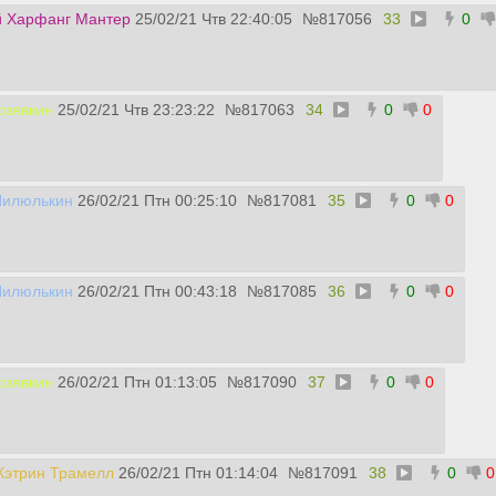
 Харфанг Мантер
25/02/21 Чтв 22:40:05
№
817056
33
0
озявкин
25/02/21 Чтв 23:23:22
№
817063
34
0
0
Пилюлькин
26/02/21 Птн 00:25:10
№
817081
35
0
0
Пилюлькин
26/02/21 Птн 00:43:18
№
817085
36
0
0
озявкин
26/02/21 Птн 01:13:05
№
817090
37
0
0
Кэтрин Трамелл
26/02/21 Птн 01:14:04
№
817091
38
0
0