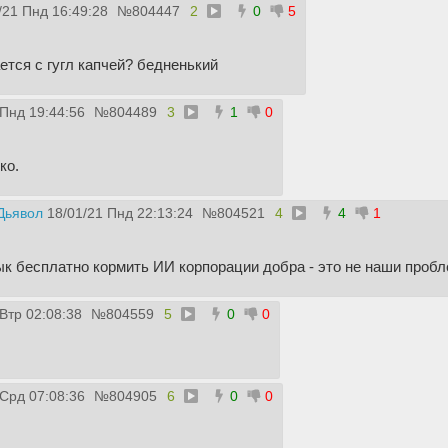
/21 Пнд 16:49:28
№
804447
2
0
5
ается с гугл капчей? бедненький
 Пнд 19:44:56
№
804489
3
1
0
ко.
Дьявол
18/01/21 Пнд 22:13:24
№
804521
4
4
1
ык бесплатно кормить ИИ корпорации добра - это не наши проб
 Втр 02:08:38
№
804559
5
0
0
 Срд 07:08:36
№
804905
6
0
0