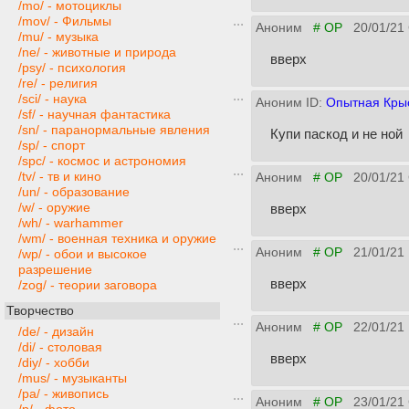
/mo/ - мотоциклы
/mov/ - Фильмы
Аноним
# OP
20/01/21
/mu/ - музыка
/ne/ - животные и природа
вверх
/psy/ - психология
/re/ - религия
/sci/ - наука
Аноним ID:
Опытная Кры
/sf/ - научная фантастика
/sn/ - паранормальные явления
Купи паскод и не ной
/sp/ - спорт
/spc/ - космос и астрономия
/tv/ - тв и кино
Аноним
# OP
20/01/21
/un/ - образование
/w/ - оружие
вверх
/wh/ - warhammer
/wm/ - военная техника и оружие
Аноним
# OP
21/01/21 
/wp/ - обои и высокое
разрешение
вверх
/zog/ - теории заговора
Творчество
Аноним
# OP
22/01/21
/de/ - дизайн
/di/ - столовая
вверх
/diy/ - хобби
/mus/ - музыканты
/pa/ - живопись
Аноним
# OP
23/01/21