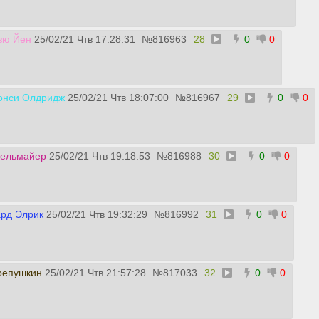
зю Йен
25/02/21 Чтв 17:28:31
№
816963
28
0
0
онси Олдридж
25/02/21 Чтв 18:07:00
№
816967
29
0
0
сельмайер
25/02/21 Чтв 19:18:53
№
816988
30
0
0
рд Элрик
25/02/21 Чтв 19:32:29
№
816992
31
0
0
репушкин
25/02/21 Чтв 21:57:28
№
817033
32
0
0