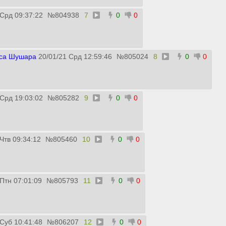
 Срд 09:37:22
№
804938
7
0
0
са Шушара
20/01/21 Срд 12:59:46
№
805024
8
0
0
 Срд 19:03:02
№
805282
9
0
0
Чтв 09:34:12
№
805460
10
0
0
 Птн 07:01:09
№
805793
11
0
0
 Суб 10:41:48
№
806207
12
0
0