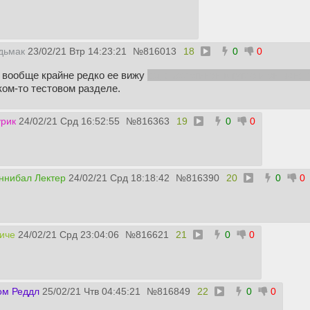
дьмак
23/02/21 Втр 14:23:21
№
816013
18
0
0
Я вообще крайне редко ее вижу
да, я залогинен в гугле и он меня 
аком-то тестовом разделе.
рик
24/02/21 Срд 16:52:55
№
816363
19
0
0
ннибал Лектер
24/02/21 Срд 18:18:42
№
816390
20
0
0
иче
24/02/21 Срд 23:04:06
№
816621
21
0
0
ом Реддл
25/02/21 Чтв 04:45:21
№
816849
22
0
0