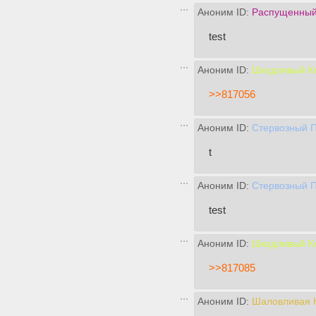
Аноним ID:
Распущенный
test
Аноним ID:
Шкодливый К
>>817056
Аноним ID:
Стервозный 
t
Аноним ID:
Стервозный 
test
Аноним ID:
Шкодливый К
>>817085
Аноним ID:
Шаловливая 