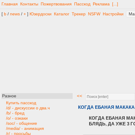
Главная
Контакты
Пожертвования
Пасскод
Реклама
[...]
[
b
/
news
/
+
]
Юзердоски
Каталог
Трекер
NSFW
Настройки
<<
Разное
Купить пасскод
КОГДА ЕБАНАЯ МАКАКА
/d/ - дискуссии о два.ч
/b/ - бред
КОГДА ЕБАНАЯ МА
/o/ - оэкаки
/soc/ - общение
БЛЯДЬ, ДА УЖЕ 3 
/media/ - анимация
/r/ - просьбы