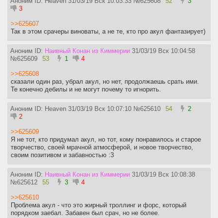
Аноним ID: Heaven
31/03/19 Вск 10:03:33
№
625608
52
3
3
>>625607
Так в этом срачеры виноваты, а не те, кто про акул фантазирует)
Аноним ID:
Наивный Конан из Киммерии
31/03/19 Вск 10:04:58
№
625609
53
1
4
>>625608
сказали один раз, убрал акул, но нет, продолжаешь срать ими.
Те конечно дебилы и не могут почему то игнорить.
Аноним ID: Heaven
31/03/19 Вск 10:07:10
№
625610
54
2
2
>>625609
Я не тот, кто придумал акул, но тот, кому понравилось и старое
творчество, своей мрачной атмосферой, и новое творчество,
своим позитивом и забавностью :3
Аноним ID:
Наивный Конан из Киммерии
31/03/19 Вск 10:08:38
№
625612
55
3
4
>>625610
Проблема акул - что это жирный троллинг и форс, который
порядком заебал. Забавен был срач, но не более.