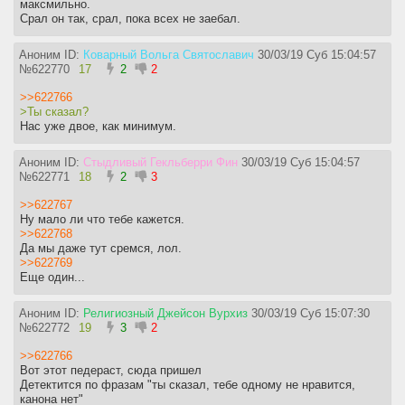
максмильно.
Срал он так, срал, пока всех не заебал.
Аноним ID:
Коварный Вольга Святославич
30/03/19 Суб 15:04:57
№
622770
17
2
2
>>622766
>Ты сказал?
Нас уже двое, как минимум.
Аноним ID:
Стыдливый Гекльберри Фин
30/03/19 Суб 15:04:57
№
622771
18
2
3
>>622767
Ну мало ли что тебе кажется.
>>622768
Да мы даже тут сремся, лол.
>>622769
Еще один...
Аноним ID:
Религиозный Джейсон Вурхиз
30/03/19 Суб 15:07:30
№
622772
19
3
2
>>622766
Вот этот педераст, сюда пришел
Детектится по фразам "ты сказал, тебе одному не нравится,
канона нет"