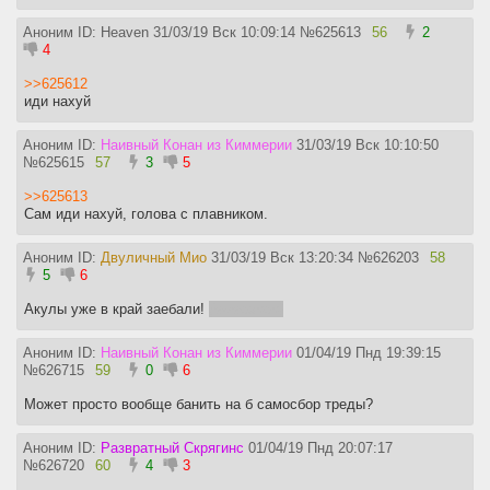
Аноним ID: Heaven
31/03/19 Вск 10:09:14
№
625613
56
2
4
>>625612
иди нахуй
Аноним ID:
Наивный Конан из Киммерии
31/03/19 Вск 10:10:50
№
625615
57
3
5
>>625613
Сам иди нахуй, голова с плавником.
Аноним ID:
Двуличный Мио
31/03/19 Вск 13:20:34
№
626203
58
5
6
Акулы уже в край заебали!
(мимоанон)
Аноним ID:
Наивный Конан из Киммерии
01/04/19 Пнд 19:39:15
№
626715
59
0
6
Может просто вообще банить на б самосбор треды?
Аноним ID:
Развратный Скрягинс
01/04/19 Пнд 20:07:17
№
626720
60
4
3