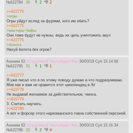
№
622784
30
2
2
>>622775
>огры
Огры уйдут вслед за фурями, кого им ебать?
>>622775
>мастеры Чифы
Они тоже будут не нужны, ведь их цель уничтожить акул
>>622775
>болота
Нахуй болота без огров?
Аноним ID:
Стыдливый Гекльберри Фин
30/03/19 Суб 15:14:58
№
622785
31
1
1
>>622777
Я уже писал что я по этому поводу думаю и что подразумеваю.
Мне как и вам не нравится этот шизопиздец в /b/
>>622778
Не выдавай желаемое за действительное, чмоха.
>>622779
3. Считать научись.
>>622780
А вот и форсер этого наркоманского говна собственной персоной.
Аноним ID:
Стыдливый Гекльберри Фин
30/03/19 Суб 15:16:34
№
622786
32
2
4