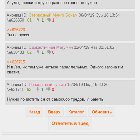
Акулы, шреки и другое раковое говно не нужно
Аноним ID:
Стервозный Мунго Бонам
06/04/19 Суб 18:13:34
№
628850
61
1
1
>>626720
Ты не нужен.
Аноним ID:
Саркастичная Мегумин
11/04/19 Чтв 01:51:02
№
630483
62
1
0
>>626715
И в /sn, их там уже четыре параллельных. Одного загона им
хватит.
Аноним ID:
Ненасытный Гунька
15/04/19 Пнд 16:30:26
№
631711
63
1
0
Нужно почистить сн от самосбор тредов. И банить.
Назад
Вверх
Каталог
Обновить
Ответить в тред