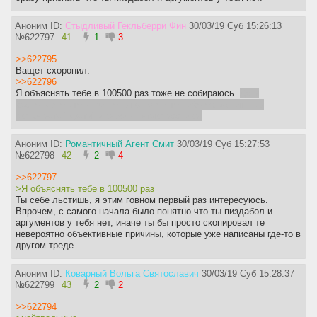
Аноним ID:
Стыдливый Гекльберри Фин
30/03/19 Суб 15:26:13
№
622797
41
1
3
>>622795
Ващет схоронил.
>>622796
Я объяснять тебе в 100500 раз тоже не собираюсь.
Да и
бесполезно это - при попытке вам что либо объяснить вы
включаете "врети" и режим пятиклассника.
Аноним ID:
Романтичный Агент Смит
30/03/19 Суб 15:27:53
№
622798
42
2
4
>>622797
>Я объяснять тебе в 100500 раз
Ты себе льстишь, я этим говном первый раз интересуюсь.
Впрочем, с самого начала было понятно что ты пиздабол и
аргументов у тебя нет, иначе ты бы просто скопировал те
невероятно объективные причины, которые уже написаны где-то в
другом треде.
Аноним ID:
Коварный Вольга Святославич
30/03/19 Суб 15:28:37
№
622799
43
2
2
>>622794