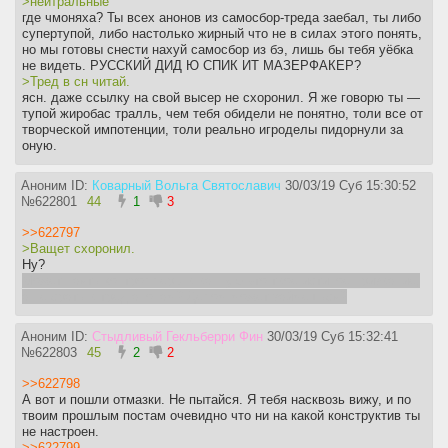
>нейтральные
где чмоняха? Ты всех анонов из самосбор-треда заебал, ты либо
супертупой, либо настолько жирный что не в силах этого понять,
но мы готовы снести нахуй самосбор из бэ, лишь бы тебя уёбка
не видеть. РУССКИЙ ДИД Ю СПИК ИТ МАЗЕРФАКЕР?
>Тред в сн читай.
ясн. даже ссылку на свой высер не схоронил. Я же говорю ты —
тупой жиробас тралль, чем тебя обидели не понятно, толи все от
творческой импотенции, толи реально игроделы пидорнули за
оную.
Аноним ID:
Коварный Вольга Святославич
30/03/19 Суб 15:30:52
№
622801
44
1
3
>>622797
>Ващет схоронил.
Ну?
Может паять контроллеры в ванную это твое истиное призвание,
а не срать в тред анонам? Делом может займёшься?
Аноним ID:
Стыдливый Гекльберри Фин
30/03/19 Суб 15:32:41
№
622803
45
2
2
>>622798
А вот и пошли отмазки. Не пытайся. Я тебя насквозь вижу, и по
твоим прошлым постам очевидно что ни на какой конструктив ты
не настроен.
>>622799