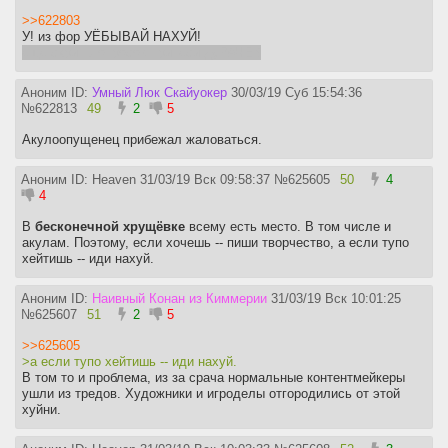
>>622803
У! из фор УЁБЫВАЙ НАХУЙ!
еще скрины опросов принеси дуРАЧЕК
Аноним ID:
Умный Люк Скайуокер
30/03/19 Суб 15:54:36
№
622813
49
2
5
Акулоопущенец прибежал жаловаться.
Аноним ID: Heaven
31/03/19 Вск 09:58:37
№
625605
50
4
4
В
бесконечной хрущёвке
всему есть место. В том числе и
акулам. Поэтому, если хочешь -- пиши творчество, а если тупо
хейтишь -- иди нахуй.
Аноним ID:
Наивный Конан из Киммерии
31/03/19 Вск 10:01:25
№
625607
51
2
5
>>625605
>а если тупо хейтишь -- иди нахуй.
В том то и проблема, из за срача нормальные контентмейкеры
ушли из тредов. Художники и игроделы отгородились от этой
хуйни.