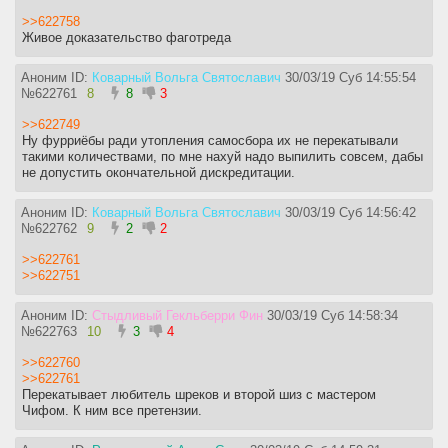
>>622758
Живое доказательство фаготреда
Аноним ID:
Коварный Вольга Святославич
30/03/19 Суб 14:55:54
№
622761
8
8
3
>>622749
Ну фурриёбы ради утопления самосбора их не перекатывали
такими количествами, по мне нахуй надо выпилить совсем, дабы
не допустить окончательной дискредитации.
Аноним ID:
Коварный Вольга Святославич
30/03/19 Суб 14:56:42
№
622762
9
2
2
>>622761
>>622751
Аноним ID:
Стыдливый Гекльберри Фин
30/03/19 Суб 14:58:34
№
622763
10
3
4
>>622760
>>622761
Перекатывает любитель шреков и второй шиз с мастером
Чифом. К ним все претензии.