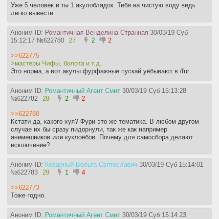
Уже 5 человек и ты 1 акулоблядок. Тебя на чистую воду ведь
легко вывести
Аноним ID:
Романтичная Венделина Странная
30/03/19 Суб
15:12:17
№
622780
27
2
2
>>622775
>мастеры Чифы, болота и т.д.
Это норма, а вот акулы фурфажные пускай уёбывают в /fur.
Аноним ID:
Романтичный Агент Смит
30/03/19 Суб 15:13:28
№
622782
28
2
2
>>622780
Кстати да, какого хуя? Фури это же тематика. В любом другом
случае их бы сразу пидорнули, так же как например
анимешников или куклоёбов. Почему для самосбора делают
исключение?
Аноним ID:
Коварный Вольга Святославич
30/03/19 Суб 15:14:01
№
622783
29
1
4
>>622773
Тоже годно.
Аноним ID:
Романтичный Агент Смит
30/03/19 Суб 15:14:23