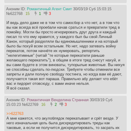
Аноним ID:
Романтичный Агент Смит
30/03/19 Суб 15:03:15
№
622768
15
1
3
И ведь дело даже не в том что самосбор а что нет, а в том что
вы как всегда всё проебали начав сраться и превратили тред в
помойку. Могли бы просто игнорировать друг друга и каждый
писал то что ему нравится, у каждого был бы свой Личный
Канон, который разделяли бы единомышленники и на который
было бы похуй всем остальным. Но нет, надо затевать войну
перекатов, потом начнёте их нумеровать, репортить
"нелегитимные" (читай "те которые перекатили раньше
желающего перекатить"), в общем в итоге тред снесут нахуй, и
вы сами будете в этом виноваты, тупорылые животные. Вы нихуя
не способны сделать по-людски. Требуете чтобы отменили все
запреты и дали полную свободу постинга, но когда вам её дают,
получается такая вот параша. Правильно абу делает что ебёт
вас и пидорит отовсюду, с вами иначе нельзя.
Я всё сказал.
Аноним ID:
Романтичная Венделина Странная
30/03/19 Суб
15:03:23
№
622769
16
2
3
>>622763
А мне кажется, что акулоблядок перекатывает и срёт везде. У
него изначальная цель была дискредитировать треды как
таковые, а если не получится дискредитировать, то засрать их