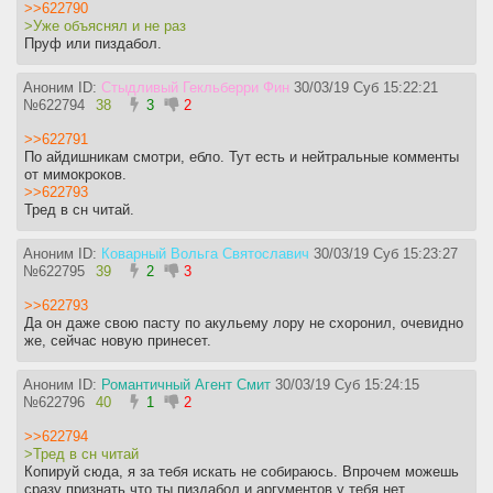
>>622790
>Уже объяснял и не раз
Пруф или пиздабол.
Аноним ID:
Стыдливый Гекльберри Фин
30/03/19 Суб 15:22:21
№
622794
38
3
2
>>622791
По айдишникам смотри, ебло. Тут есть и нейтральные комменты
от мимокроков.
>>622793
Тред в сн читай.
Аноним ID:
Коварный Вольга Святославич
30/03/19 Суб 15:23:27
№
622795
39
2
3
>>622793
Да он даже свою пасту по акульему лору не схоронил, очевидно
же, сейчас новую принесет.
Аноним ID:
Романтичный Агент Смит
30/03/19 Суб 15:24:15
№
622796
40
1
2
>>622794
>Тред в сн читай
Копируй сюда, я за тебя искать не собираюсь. Впрочем можешь
сразу признать что ты пиздабол и аргументов у тебя нет.