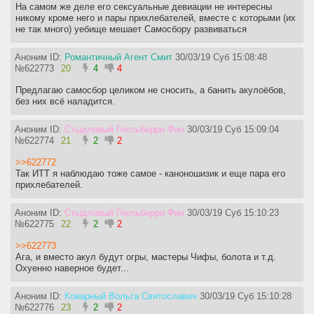
На самом же деле его сексуальные девиации не интересны
никому кроме него и пары прихлебателей, вместе с которыми (их
не так много) уебище мешает Самосбору развиваться
Аноним ID:
Романтичный Агент Смит
30/03/19 Суб 15:08:48
№
622773
20
4
4
Предлагаю самосбор целиком не сносить, а банить акулоёбов,
без них всё наладится.
Аноним ID:
Стыдливый Гекльберри Фин
30/03/19 Суб 15:09:04
№
622774
21
2
2
>>622772
Так ИТТ я наблюдаю тоже самое - каноношизик и еще пара его
прихлебателей.
Аноним ID:
Стыдливый Гекльберри Фин
30/03/19 Суб 15:10:23
№
622775
22
2
2
>>622773
Ага, и вместо акул будут огры, мастеры Чифы, болота и т.д.
Охуенно наверное будет...
Аноним ID:
Коварный Вольга Святославич
30/03/19 Суб 15:10:28
№
622776
23
2
2