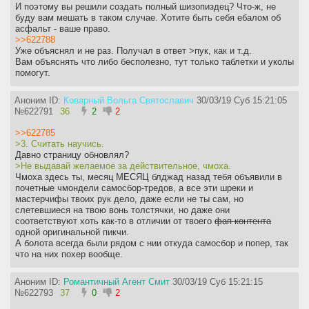
И поэтому вы решили создать полный шизопиздец? Что-ж, не
буду вам мешать в таком случае. Хотите быть себя ебалом об
асфальт - ваше право.
>>622788
Уже объяснял и не раз. Получал в ответ >пук, как и т.д.
Вам объяснять что либо бесполезно, тут только таблетки и уколы
помогут.
Аноним ID:
Коварный Вольга Святославич
30/03/19 Суб 15:21:05
№
622791
36
2
2
>>622785
>3. Считать научись.
Давно страницу обновлял?
>Не выдавай желаемое за действительное, чмоха.
Чмоха здесь ты, месяц МЕСЯЦ блджад назад тебя объявили в
почетные чмондели самосбор-тредов, а все эти шреки и
мастерчифы твоих рук дело, даже если не ты сам, но
слетевшиеся на твою вонь толстячки, но даже они
соответствуют хоть как-то в отличии от твоего
фап-контента
одной оригинальной пикчи.
А болота всегда были рядом с нии откуда самосбор и попер, так
что на них похер вообще.
Аноним ID:
Романтичный Агент Смит
30/03/19 Суб 15:21:15
№
622793
37
0
2