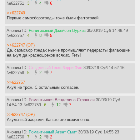
№
622751
3
4
6
>>622749
Первые самосборотреды тоже были фагготрией.
Аноним ID:
Религиозный Джейсон Вурхиз
30/03/19 Суб 14:49:49
№
622757
4
8
5
>>622747 (OP)
Да, саомсбор тредах нынче промышляют педерасты фапающие
на акул да красношреков всяких. Геть!
Аноним ID:
Стыдливый Гекльберри Фин
30/03/19 Суб 14:52:16
№
622758
5
2
7
>>622757
Акул не трож. С остальным согласен.
Аноним ID:
Романтичная Венделина Странная
30/03/19 Суб
14:54:13
№
622759
6
12
7
>>622747 (OP)
Акулы всё засрали, баньте его пожизненно.
Аноним ID:
Романтичный Агент Смит
30/03/19 Суб 14:55:23
№
622760
7
2
2