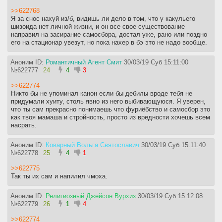
>>622768
Я за снос нахуй из/б, видишь ли дело в том, что у какульего
шизоида нет личной жизни, и он все свое существование
направил на засирание самосбора, достал уже, рано или поздно
его на стационар увезут, но пока нахер в бэ это не надо вообще.
Аноним ID:
Романтичный Агент Смит
30/03/19 Суб 15:11:00
№
622777
24
4
3
>>622774
Никто бы не упоминал канон если бы дебилы вроде тебя не
придумали хуиту, столь явно из него выбивающуюся. Я уверен,
что ты сам прекрасно понимаешь что фуриёбство и самосбор это
как твоя мамаша и стройность, просто из вредности хочешь всем
насрать.
Аноним ID:
Коварный Вольга Святославич
30/03/19 Суб 15:11:40
№
622778
25
4
1
>>622775
Так ты их сам и напилил чмоха.
Аноним ID:
Религиозный Джейсон Вурхиз
30/03/19 Суб 15:12:08
№
622779
26
1
4
>>622774