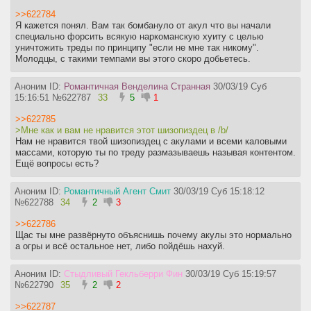
>>622784
Я кажется понял. Вам так бомбануло от акул что вы начали
специально форсить всякую наркоманскую хуиту с целью
уничтожить треды по принципу "если не мне так никому".
Молодцы, с такими темпами вы этого скоро добьетесь.
Аноним ID:
Романтичная Венделина Странная
30/03/19 Суб
15:16:51
№
622787
33
5
1
>>622785
>Мне как и вам не нравится этот шизопиздец в /b/
Нам не нравится твой шизопиздец с акулами и всеми каловыми
массами, которую ты по треду размазываешь называя контентом.
Ещё вопросы есть?
Аноним ID:
Романтичный Агент Смит
30/03/19 Суб 15:18:12
№
622788
34
2
3
>>622786
Щас ты мне развёрнуто объяснишь почему акулы это нормально
а огры и всё остальное нет, либо пойдёшь нахуй.
Аноним ID:
Стыдливый Гекльберри Фин
30/03/19 Суб 15:19:57
№
622790
35
2
2
>>622787