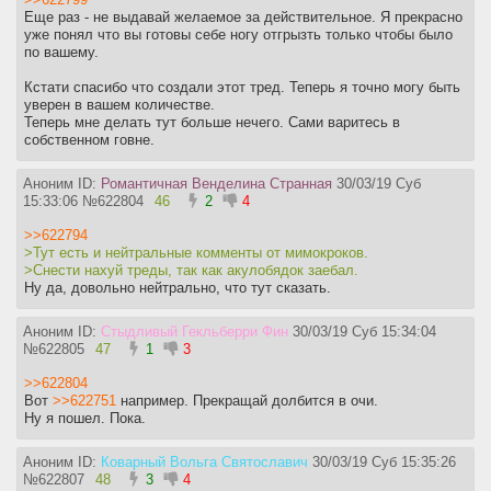
Еще раз - не выдавай желаемое за действительное. Я прекрасно
уже понял что вы готовы себе ногу отгрызть только чтобы было
по вашему.
Кстати спасибо что создали этот тред. Теперь я точно могу быть
уверен в вашем количестве.
Теперь мне делать тут больше нечего. Сами варитесь в
собственном говне.
Аноним ID:
Романтичная Венделина Странная
30/03/19 Суб
15:33:06
№
622804
46
2
4
>>622794
>Тут есть и нейтральные комменты от мимокроков.
>Снести нахуй треды, так как акулобядок заебал.
Ну да, довольно нейтрально, что тут сказать.
Аноним ID:
Стыдливый Гекльберри Фин
30/03/19 Суб 15:34:04
№
622805
47
1
3
>>622804
Вот
>>622751
например. Прекращай долбится в очи.
Ну я пошел. Пока.
Аноним ID:
Коварный Вольга Святославич
30/03/19 Суб 15:35:26
№
622807
48
3
4