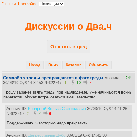
Главная
Настройки
Дискуссии о Два.ч
Ответить в тред
Назад
Вниз
Каталог
Обновить
Самосбор треды превращаются в фаготреды
Аноним
# OP
30/03/19 Суб 14:32:53
№
622747
1
10
7
Прошу заранее взять треды под наблюдение, уже начинаются войны
перекатов. Может потребоваться вмешательство.
Аноним ID:
Коварный Вольга Святославич
30/03/19 Суб 14:41:26
№
622749
2
2
6
Поддерживаю. Фаготорию надо прекратить.
Аноним ID:
Депрессивный Дубс
30/03/19 Суб 14:42:33