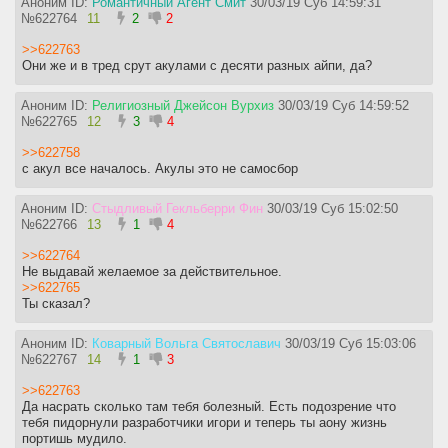
Аноним ID:
Романтичный Агент Смит
30/03/19 Суб 14:59:31
№
622764
11
2
2
>>622763
Они же и в тред срут акулами с десяти разных айпи, да?
Аноним ID:
Религиозный Джейсон Вурхиз
30/03/19 Суб 14:59:52
№
622765
12
3
4
>>622758
с акул все началось. Акулы это не самосбор
Аноним ID:
Стыдливый Гекльберри Фин
30/03/19 Суб 15:02:50
№
622766
13
1
4
>>622764
Не выдавай желаемое за действительное.
>>622765
Ты сказал?
Аноним ID:
Коварный Вольга Святославич
30/03/19 Суб 15:03:06
№
622767
14
1
3
>>622763
Да насрать сколько там тебя болезный. Есть подозрение что
тебя пидорнули разработчики игори и теперь ты аону жизнь
портишь мудило.