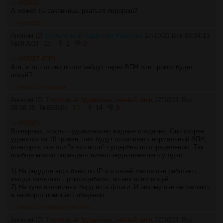
>>883432
А может ты закончишь рваться пидораш?
>>884535
Аноним ID:
Вульгарный Кардинал Ришелье
17/10/21 Вск 09:04:13
№
883503
12
1
0
>>883357 (OP)
Ага, а то что они потом зайдут через ВПН или прокси будет
похуй?
>>883505
>>883819
Аноним ID:
Тоскливый Здравомысленный заяц
17/10/21 Вск
09:38:25
№
883505
13
14
3
>>883503
Во-первых, хохлы - удивительно жадные создания. Они скорее
удавятся за 10 гривен, чем будут оплачивать нормальный ВПН,
во-вторых все эти "а что если" - ущербны по определению. Так
вообще можно оправдать ничего неделание чего угодно.
1) На реддите есть баны по IP и в своей массе они работают,
иногда залетают прокси-дебилы, но них всем похуй.
2) На куче анонимных борд есть флаги. И никому они не мешают,
а наоборот помогают общению.
>>883506
>>883508
>>887960
Аноним ID:
Тоскливый Здравомысленный заяц
17/10/21 Вск