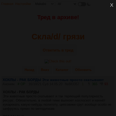
Главная
Настройки
X
Тред в архиве!
Скла/d/ грязи
Ответить в тред
Назад
Вниз
Каталог
Обновить
ХОХЛЫ - РАК БОРДЫ Эти животные просто скатывают
Аноним
# OP
16/10/21 Суб 14:05:20
№
883357
1
365
93
ХОХЛЫ - РАК БОРДЫ
Эти животные просто скатывают и так теряющий популярность
ресурс. Обязательно, в любой теме вылезет хохлоскот и начнёт
кукарекать какую-нибудь политоту, ципсовики срут вообще особо не
шифруясь прямо по методичкам.