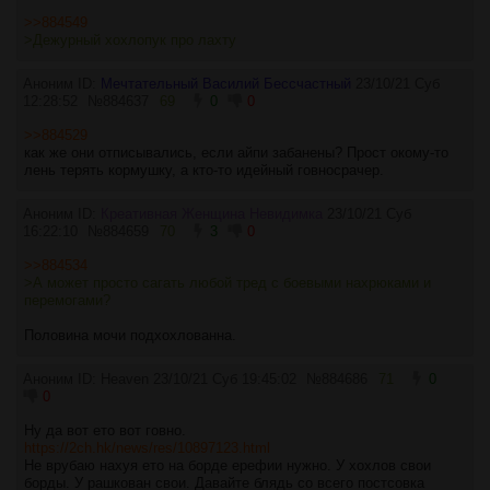
>>884549
>Дежурный хохлопук про лахту
Аноним ID:
Мечтательный Василий Бессчастный
23/10/21 Суб
12:28:52
№
884637
69
0
0
>>884529
как же они отписывались, если айпи забанены? Прост окому-то
лень терять кормушку, а кто-то идейный говносрачер.
Аноним ID:
Креативная Женщина Невидимка
23/10/21 Суб
16:22:10
№
884659
70
3
0
>>884534
>А может просто сагать любой тред с боевыми нахрюками и
перемогами?
Половина мочи подхохлованна.
Аноним ID: Heaven
23/10/21 Суб 19:45:02
№
884686
71
0
0
Ну да вот ето вот говно.
https://2ch.hk/news/res/10897123.html
Не врубаю нахуя ето на борде ерефии нужно. У хохлов свои
борды. У рашкован свои. Давайте блядь со всего постсовка