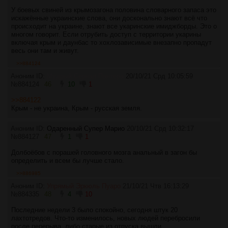
У боевых свиней из крымозагона половина словарного запаса это
искажённые украинские слова, они досконально знают всё что
происходит на украине, знают все укаринские имиджборды. Это о
многом говорит. Если отрубить доступ с территории укарины
включая крым и даунбас то хохлозависимые внезапно пропадут
весь они там и живут.
>>884124
Аноним ID:
Мудрый Серная Пантера
20/10/21 Срд 10:05:59
№
884124
46
10
1
>>884122
Крым - не украина, Крым - русская земля.
Аноним ID:
Одаренный Супер Марио
20/10/21 Срд 10:32:17
№
884127
47
1
1
Долбоёбов с порашей головного мозга анальный в загон бы
определить и всем бы лучше стало.
>>886985
Аноним ID:
Упрямый Эркюль Пуаро
21/10/21 Чтв 16:13:29
№
884335
48
4
10
Последние недели 3 было спокойно, сегодня штук 20
лахтотредов. Что-то изменилось, новых людей перебросили
после перерыва, либо старые из отпуска вышли.