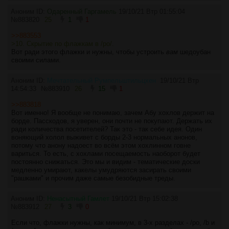
Аноним ID:
Одаренный Гаргамель
19/10/21 Втр 01:55:04
№
883820
25
1
1
>>883553
>10. Скрытие по флажкам в /po/.
Вот ради этого флажки и нужны, чтобы устроить
вам
шедоубан
своими силами.
Аноним ID:
Мечтательный Румпельштильцхен
19/10/21 Втр
14:54:33
№
883910
26
15
1
>>883818
Вот именно! Я вообще не понимаю, зачем Абу хохлов держит на
борде. Пасскодов, я уверен, они почти не покупают. Держать их
ради количества посетителей? Так это - так себе идея. Один
воняющий холол выживет с борды 2-3 нормальных анонов,
потому что анону надоест во всём этом хохлинном говне
вариться. То есть, с хохлами посещаемость наоборот будет
постоянно снижаться. Это мы и видим - тематические доски
медленно умирают, какелы умудряются засирать своими
"рашками" и прочим даже самые безобидные треды.
Аноним ID:
Ненасытный Гамлет
19/10/21 Втр 15:02:38
№
883912
27
3
0
Если что, флажки нужны, как минимум, в 3-х разделах - /po, /b и