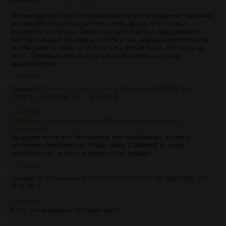
Это методичка лахты, перенаправлять всё обсуждение политики
и новостей в хохлосрач и сеять ложь вроде того что все
русофобы это хохлы. Также в процессе игры в придуманные
лахтой смешные прозвища хохлов у них закрадываются мысли
"в чём пыня не прав" и "если хохлы против пыни, то я буду за
него". Свинявые слишком тупые чтобы понять что ими
манипулируют.
>>884535
Аноним ID:
Депрессивная Кандида Когтевран
21/10/21 Чтв
23:08:37
№
884385
59
4
0
>>883805
>Зайди в гугл плей и напиши ВПН, удачи тебе это все
перебанить!
на форче почти все бесплатные впн перебанены, и список
постоянно пополняется. Чтобы найти 1 рабочий ip, надо
потратить час, и его все равно потом забанят
>>887960
Аноним ID:
Отчаянная Фея
22/10/21 Птн 13:32:14
№
884466
60
0
0
>>884364
Есть, что возразить по существу?