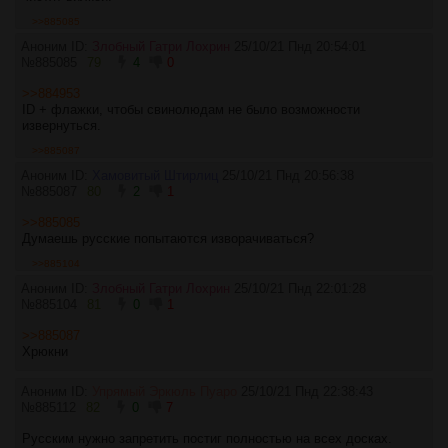
>>885085
Аноним ID:
Злобный Гатри Лохрин
25/10/21 Пнд 20:54:01
№
885085
79
4
0
>>884953
ID + флажки, чтобы свинолюдам не было возможности
извернуться.
>>885087
Аноним ID:
Хамовитый Штирлиц
25/10/21 Пнд 20:56:38
№
885087
80
2
1
>>885085
Думаешь русские попытаются изворачиваться?
>>885104
Аноним ID:
Злобный Гатри Лохрин
25/10/21 Пнд 22:01:28
№
885104
81
0
1
>>885087
Хрюкни
Аноним ID:
Упрямый Эркюль Пуаро
25/10/21 Пнд 22:38:43
№
885112
82
0
7
Русским нужно запретить постиг полностью на всех досках.