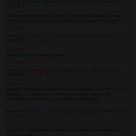
Аноним ID:
Грубый Лепрекон
24/10/21 Вск 14:38:00
№
884775
75
0
0
В/б/ыдлятне включали флажки, на по/раше включали флажки.
Почему ни разу не включали флажки на ньюсаче? Я требую!
>>884813
Аноним ID:
Злобный Гатри Лохрин
24/10/21 Вск 19:53:33
№
884813
76
3
0
>>884775
На всех досках нужны флажки.
>>884894
>>884953
Аноним ID:
Целомудренный Солдат
25/10/21 Пнд 02:29:40
№
884894
77
2
0
>>884813
Двачую. Нормальным анонам это не помешает, ни с России, ни с
Украины, а порашников с обеих сторон будет автоматом
выводить на чистую воду, по триггеру на флажок.
Аноним ID:
Наглый Роршах
25/10/21 Пнд 12:31:21
№
884953
78
0
0
>>884813
Лучше ID чтоб ебанутых скрывать в 2 клика, если модеры не
чистят вилкой.