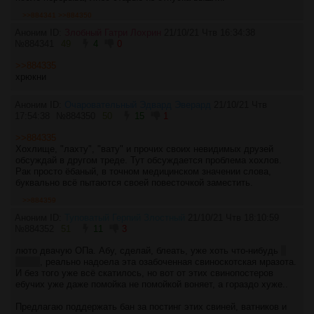
>>884341
>>884350
Аноним ID:
Злобный Гатри Лохрин
21/10/21 Чтв 16:34:38
№
884341
49
4
0
>>884335
хрюкни
Аноним ID:
Очаровательный Эдвард Эверард
21/10/21 Чтв
17:54:38
№
884350
50
15
1
>>884335
Хохлище, "лахту", "вату" и прочих своих невидимых друзей
обсуждай в другом треде. Тут обсуждается проблема хохлов.
Рак просто ёбаный, в точном медицинском значении слова,
буквально всё пытаются своей повесточкой заместить.
>>884359
Аноним ID:
Туповатый Герпий Злостный
21/10/21 Чтв 18:10:59
№
884352
51
11
3
люто двачую ОПа. Абу, сделай, блеать, уже хоть что-нибудь
с
собой
, реально надоела эта озабоченная свиноскотская мразота.
И без того уже всё скатилось, но вот от этих свинопостеров
ебучих уже даже помойка не помойкой воняет, а гораздо хуже..
Предлагаю поддержать бан за постинг этих свиней, ватников и