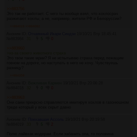
>>883756
Это так не работает. С чего ты вообще взял, что хохлосрач
разжигают хохлы, а не, например, жители РФ и Белоруссии?
>>884018
>>884082
Аноним ID:
Отчаянный Икари Синдзи
19/10/21 Втр 18:45:41
№
883984
31
5
0
>>883960
>из-за своего животного страха
Это твои такие мрии? Я не испытываю страха перед лежащим
говном на дороге, но наступать в него не хочу. Чувствуешь
разницу?
>>884359
Аноним ID:
Вежливая Кармен
19/10/21 Втр 20:06:28
№
884018
32
0
0
>>883963
Они сами прекрсно справляются имитируя хохлов в газонюшном
треде который у всех скрыт давно
Аноним ID:
Поехавшая Ассоль
19/10/21 Втр 20:19:58
№
884019
33
5
2
Полю лайвхак модерам. Если забанить опа, то половина