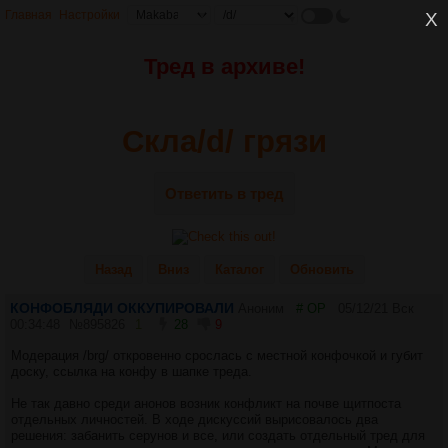
Главная
Настройки
X
Тред в архиве!
Скла/d/ грязи
Ответить в тред
Назад
Вниз
Каталог
Обновить
КОНФОБЛЯДИ ОККУПИРОВАЛИ
Аноним
# OP
05/12/21 Вск
00:34:48
№
895826
1
28
9
Модерация /brg/ откровенно срослась с местной конфочкой и губит
доску, ссылка на конфу в шапке треда.
Не так давно среди анонов возник конфликт на почве щитпоста
отдельных личностей. В ходе дискуссий вырисовалось два
решения: забанить серунов и все, или создать отдельный тред для