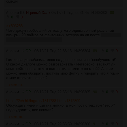
смеши
Аноним ID:
Игривый Халк
06/12/21 Пнд 22:31:45
№
896303
88
0
0
>>896288
Чето дохуя требований от тех, у кого единственный реальный
козырь - 20 лайков от фантомных зетеров на оп посте
серьезно, у
нас вообще столько наберется?
Аноним
# OP
06/12/21 Пнд 22:33:13
№
896304
89
0
0
Гомочерация забанила меня на день по причине "необучаемый".
О каком диалоге можно разговаривать? Интересно, забанят ли
моих хейтеров за то что шитпостили вместе со мной? Или им
можно меня обсирать, постить мою фотку и говорить что я гомик,
а мне отвечать нельзя?
>>896316
Аноним
# OP
06/12/21 Пнд 22:35:18
№
896305
90
0
0
https://2ch.hk/brg/res/1311788.html#1312809
Обсуждать меня и цыгана можно, а мой пост с текстом "ето я"
надо удалить, все поняли?
>>896306
Аноним
# OP
06/12/21 Пнд 22:35:59
№
896306
91
0
0