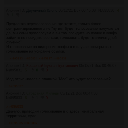
Аноним ID:
Двуличный Клопс
05/12/21 Вск 00:45:08
№
895830
4
1
1
Предлагаю переголосование где хотите, только более
централизированное а не "ну вот будет голосование получается
да, мы сами проголосуем а вы там посидите но лучше в конфу
зайдите но посидите все таки, голосовать будет миллион дней,
охуенно"
И голосование на пидорение конфы а в случае проигрыша то
голосование на убирание ссылки.
>>895833
>>895834
>>895837
>>895838
Аноним ID:
Коварный Бухтан Бухтанович
05/12/21 Вск 00:46:07
№
895831
5
0
0
Мод отписывался с плашкой "Mod" что будет голосование?
>>895837
Аноним ID:
Страстная Миледи
05/12/21 Вск 00:47:50
№
895833
6
1
0
>>895830
Двачую, прлводим голосование в d здесь, нейтральная
территория, хуле
>>895835
>>895837