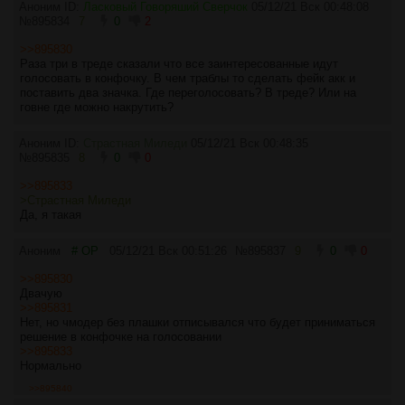
Аноним ID:
Ласковый Говоряший Сверчок
05/12/21 Вск 00:48:08
№
895834
7
0
2
>>895830
Раза три в треде сказали что все заинтересованные идут
голосовать в конфочку. В чем траблы то сделать фейк акк и
поставить два значка. Где переголосовать? В треде? Или на
говне где можно накрутить?
Аноним ID:
Страстная Миледи
05/12/21 Вск 00:48:35
№
895835
8
0
0
>>895833
>Страстная Миледи
Да, я такая
Аноним
# OP
05/12/21 Вск 00:51:26
№
895837
9
0
0
>>895830
Двачую
>>895831
Нет, но чмодер без плашки отписывался что будет приниматься
решение в конфочке на голосовании
>>895833
Нормально
>>895840