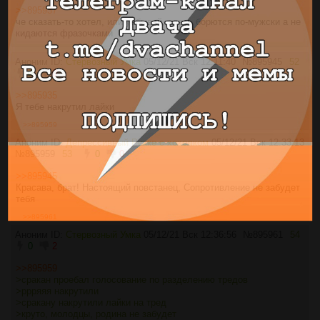
>>895937
че сказать-то хотел, или уебывай, здесь борются по-мужски а не
кидаются фразочками
Аноним ID:
Стервозный Умка
05/12/21 Вск 12:11:40
№
895945
52
0
0
>>895935
Я тебе накрутил лайки
>>895959
Аноним ID:
Депрессивный Рикке с хохолком
05/12/21 Вск 12:33:13
№
895959
53
0
0
>>895945
Красава, брат! Настоящий повстанец, Сопротивление не забудет
тебя
>>895961
Аноним ID:
Стервозный Умка
05/12/21 Вск 12:36:56
№
895961
54
0
2
>>895959
>сракан проебал голосование по разделению тредов
>ррряяя накрутили
>сракану накрутили лайки на тред
>круто, молодцы, родина не забудет