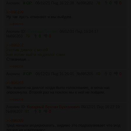
Аноним
# OP
06/12/21 Пнд 16:22:38
№
896202
78
0
0
>>896199
Ну так пусть отменяет и мы выйдем.
>>896203
Аноним ID:
Шустрый Дрянинг
06/12/21 Пнд 16:24:17
№
896203
79
0
0
>>896202
>хотим диалог с мочой
>не хотим выйти на диалог сами
Стаканище...
>>896205
Аноним
# OP
06/12/21 Пнд 16:26:01
№
896205
80
0
0
>>896203
Мы вышли на диалог когда было голосование, а моча нас
опрокинула. Второй раз на поклон мы к ней не пойдем.
>>896208
Аноним ID:
Коварный Бухтан Бухтанович
06/12/21 Пнд 16:27:19
№
896207
81
0
0
>>896099
тред начали модерировать, видимо это подразумевает что мод
пошел на компромисс