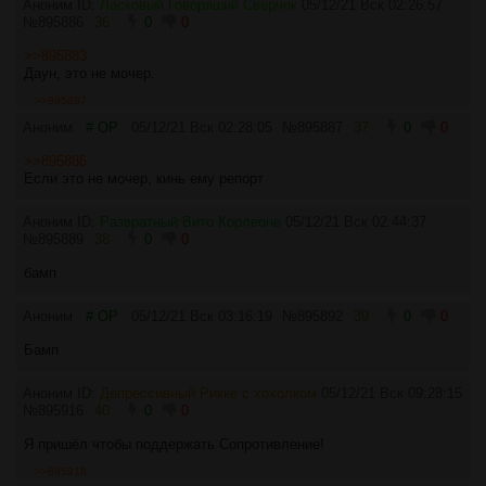
Аноним ID:
Ласковый Говоряший Сверчок
05/12/21 Вск 02:26:57
№
895886
36
0
0
>>895883
Даун, это не мочер.
>>895887
Аноним
# OP
05/12/21 Вск 02:28:05
№
895887
37
0
0
>>895886
Если это не мочер, кинь ему репорт
Аноним ID:
Развратный Вито Корлеоне
05/12/21 Вск 02:44:37
№
895889
38
0
0
бамп
Аноним
# OP
05/12/21 Вск 03:16:19
№
895892
39
0
0
Бамп
Аноним ID:
Депрессивный Рикке с хохолком
05/12/21 Вск 09:28:15
№
895916
40
0
0
Я пришёл чтобы поддержать Сопротивление!
>>895918