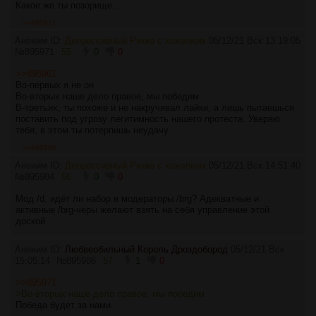
Какое же ты позорище...
>>895971
Аноним ID:
Депрессивный Рикке с хохолком
05/12/21 Вск 13:19:05
№
895971
55
0
0
>>895961
Во-первых я не он
Во-вторых наше дело правое, мы победим
В-третьих, ты похоже и не накручивал лайки, а лишь пытаешься
поставить под угрозу легитимность нашего протеста. Уверяю
тебя, в этом ты потерпишь неудачу
>>895986
Аноним ID:
Депрессивный Рикке с хохолком
05/12/21 Вск 14:51:40
№
895984
56
0
0
Мод /d, идёт ли набор в модераторы /brg? Адекватные и
активные /brg-черы желают взять на себя управление этой
доской
Аноним ID:
Любвеобильный Король Дроздобород
05/12/21 Вск
15:05:14
№
895986
57
1
0
>>895971
>Во-вторых наше дело правое, мы победим
Победа будет за нами