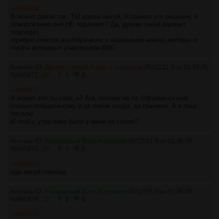
>>895844
В может давай так: ТЫ идёшь нахуй, Я принял это решение, и
обжалованию оно НЕ подлежит? Да, думаю такой вариант
подойдёт.
требую снятия вахтёра-мочи и назначения нового модера из
чиста активных участников BRG
Аноним ID:
Депрессивный Рикке с хохолком
05/12/21 Вск 01:43:05
№
895872
29
1
0
>>895870
А может это ты спок, а? Ага, похоже на то. Оформи-ка мне
спокыч побыренькому и за пивом сходи, да поживее. А я пока
посплю
И чтоб с утра пиво было у меня на столе!!!
Аноним ID:
Развратный Вито Корлеоне
05/12/21 Вск 01:45:09
№
895873
30
1
0
>>895860
иди нахуй говноед
Аноним ID:
Развратный Вито Корлеоне
05/12/21 Вск 01:46:06
№
895874
31
1
0
>>895870