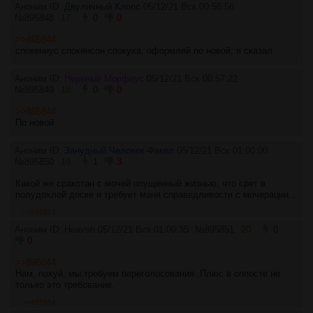
Аноним ID:
Двуличный Клопс
05/12/21 Вск 00:56:56
№
895848
17
0
0
>>895844
спокениус спокенсон спокуха, оформляй по новой, я сказал.
Аноним ID:
Нервный Морфеус
05/12/21 Вск 00:57:22
№
895849
18
0
0
>>895844
По новой
Аноним ID:
Занудный Человек-Факел
05/12/21 Вск 01:00:00
№
895850
19
1
3
Какой же сракотан с мочей опущенный жизнью, что срет в
полудохлой доске и требует маня справедливости с мочерации...
>>895854
Аноним ID: Heaven
05/12/21 Вск 01:00:35
№
895851
20
0
0
>>895844
Нам, похуй, мы требуем переголосования. Плюс в оппосте не
только это требование.
>>895854