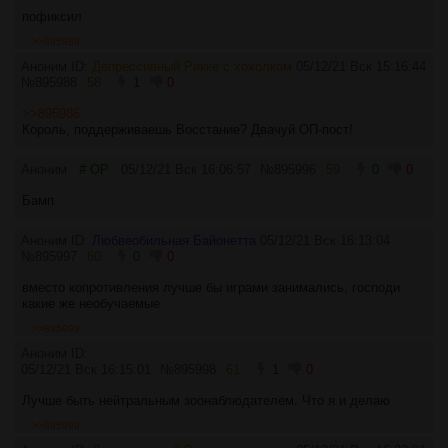
пофиксил
>>895988
Аноним ID:
Депрессивный Рикке с хохолком
05/12/21 Вск 15:16:44
№
895988
58
1
0
>>895986
Король, поддерживаешь Восстание? Двачуй ОП-пост!
Аноним
# OP
05/12/21 Вск 16:06:57
№
895996
59
0
0
Бамп
Аноним ID:
Любвеобильная Байонетта
05/12/21 Вск 16:13:04
№
895997
60
0
0
вместо копротивления лучше бы играми занимались, господи
какие же необучаемые
>>895999
Аноним ID:
Упрямый Сэр Николас де Мимси-Дельфингтон
05/12/21 Вск 16:15:01
№
895998
61
1
0
Лучше быть нейтральным зоонаблюдателем. Что я и делаю
>>895999