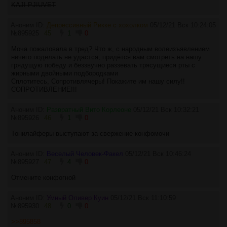
KAJI PJIUVET
Аноним ID:
Депрессивный Рикке с хохолком
05/12/21 Вск 10:24:05
№
895925
45
1
0
Моча пожаловала в тред? Что ж, с народным волеизъявлением
ничего поделать не удастся, придётся вам смотреть на нашу
грядущую победу и беззвучно раззевать трясущиеся рты с
жирными двойными подбородками
Сплотитесь, Сопротивлячеры! Покажите им нашу силу!!
СОПРОТИВЛЕНИЕ!!!
Аноним ID:
Развратный Вито Корлеоне
05/12/21 Вск 10:32:21
№
895926
46
1
0
Тонилайферы выступают за свержение конфомочи
Аноним ID:
Веселый Человек-Факел
05/12/21 Вск 10:46:24
№
895927
47
4
0
Отмените конфогной
Аноним ID:
Умный Оливер Куин
05/12/21 Вск 11:10:59
№
895930
48
0
0
>>895858