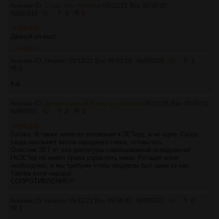
Аноним ID:
Страстная Миледи
05/12/21 Вск 09:50:20
№
895918
41
0
0
>>895916
Двачуй оп-пост
>>895921
Аноним ID: Heaven
05/12/21 Вск 09:53:09
№
895920
42
1
1
Kal.
Аноним ID:
Депрессивный Рикке с хохолком
05/12/21 Вск 09:56:01
№
895921
43
2
0
>>895918
Готово. Я также написал воззвание к ЗЕТеру, и не одно. Скоро
сюда нахлынет волна народного гнева, готовьтесь
Очистим ЗЕТ от зла диктатуры самоназванной псевдомочи!
НеЗЕТер не имеет права управлять нами. Ротация мочи
необходима, и мы требуем чтобы модером был один из нас.
Такова воля народа!
СОПРОТИВЛЕНИЕ!!!
Аноним ID: Heaven
05/12/21 Вск 09:58:47
№
895922
44
0
1