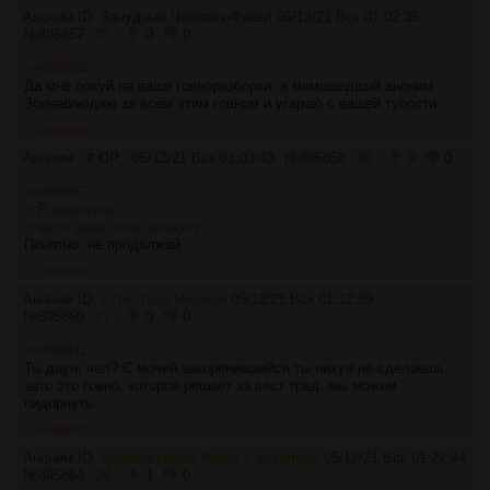
Аноним ID:
Занудный Человек-Факел
05/12/21 Вск 01:02:35
№
895857
25
0
0
>>895854
Да мне похуй на ваши говноразборки, я мимошедший аноним.
Зоонаблюдаю за всем этим говном и угараю с вашей тупости.
>>895858
Аноним
# OP
05/12/21 Вск 01:03:43
№
895858
26
0
0
>>895857
> Я мимокрок
> за то знаю твою кликуху
Понятно, не продолжай
>>895930
Аноним ID:
Страстная Миледи
05/12/21 Вск 01:12:09
№
895860
27
0
0
>>895842
Ты даун, чел? С мочей закоренившейся ты нихуя не сделаешь,
зато это говно, которое решает за вест тред, мы можем
пидорнуть
>>895873
Аноним ID:
Депрессивный Рикке с хохолком
05/12/21 Вск 01:22:44
№
895864
28
1
0