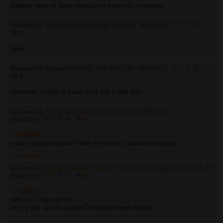
Сракан терь из бана никогда не вылезет, помянем
Аноним ID: Heaven
06/12/21 Пнд 23:38:42
№
896320
96
0
0
база
Аноним ID: Heaven
07/12/21 Втр 00:01:31
№
896321
97
0
0
Отменяю конфу и баню всех кто в ней был
Аноним ID:
Мудрый Скрягинс
07/12/21 Втр 05:50:46
№
896335
98
0
0
>>896288
каких людей мудила? мне не нужен сракан на модерах
>>896338
Аноним ID:
Депрессивный Рикке с хохолком
07/12/21 Втр 07:35:17
№
896338
99
0
0
>>896335
чел, во 1 иди нахуй
во 2 у нас целая конфа Сопротивления ащщет