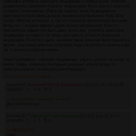
серунов и устроить анальную модерацию в генеральном. Мнения
разделились примерно поровну, модерацией было принято решение
устроить голосование. И все бы хорошо, если бы модеры не
пригласили голосовать в свою ненавистную большинством Зета
конфу. Многие не пошли, а тех что пошли встретила ещё большее
блядство – первый вариант даже не рассматривался! Вместо
нормальных вариантов было дано всего два: устроить анальную
модерацию и создать чат тред, или просто устроить анальную
модерацию. Понятное дело, анонами такое решение было принято в
штыки, некоторые реально полезные люди объявили о своем уходе.
За то моче и конфочке зашло.
Наши требования: поменять модерацию, убрать ссылку на конфу из
шапки треда, отменить последние решения мочи и провести
переголосование на нейтральной площадке.
>>895829
>>895935
>>896085
Аноним ID:
Коварный Бухтан Бухтанович
05/12/21 Вск 00:39:05
№
895827
2
0
3
>убрать ссылку на конфу из шапк
Достаточно этого
Аноним ID:
Развратный Вито Корлеоне
05/12/21 Вск 00:44:54
№
895829
3
0
0
>>895826 (OP)
бамп