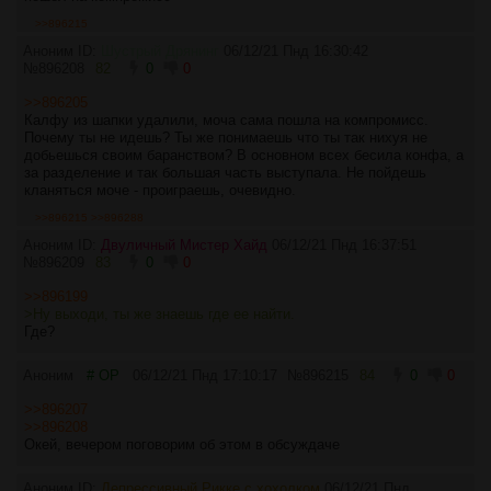
>>896215
Аноним ID:
Шустрый Дрянинг
06/12/21 Пнд 16:30:42
№
896208
82
0
0
>>896205
Калфу из шапки удалили, моча сама пошла на компромисс.
Почему ты не идешь? Ты же понимаешь что ты так нихуя не
добьешься своим баранством? В основном всех бесила конфа, а
за разделение и так большая часть выступала. Не пойдешь
кланяться моче - проиграешь, очевидно.
>>896215
>>896288
Аноним ID:
Двуличный Мистер Хайд
06/12/21 Пнд 16:37:51
№
896209
83
0
0
>>896199
>Ну выходи, ты же знаешь где ее найти.
Где?
Аноним
# OP
06/12/21 Пнд 17:10:17
№
896215
84
0
0
>>896207
>>896208
Окей, вечером поговорим об этом в обсуждаче
Аноним ID:
Депрессивный Рикке с хохолком
06/12/21 Пнд