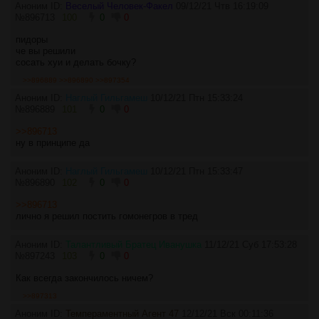
Аноним ID:
Веселый Человек-Факел
09/12/21 Чтв 16:19:09
№
896713
100
0
0
пидоры
че вы решили
сосать хуи и делать бочку?
>>896889
>>896890
>>897354
Аноним ID:
Наглый Гильгамеш
10/12/21 Птн 15:33:24
№
896889
101
0
0
>>896713
ну в принципе да
Аноним ID:
Наглый Гильгамеш
10/12/21 Птн 15:33:47
№
896890
102
0
0
>>896713
лично я решил постить гомонегров в тред
Аноним ID:
Талантливый Братец Иванушка
11/12/21 Суб 17:53:28
№
897243
103
0
0
Как всегда закончилось ничем?
>>897313
Аноним ID:
Темпераментный Агент 47
12/12/21 Вск 00:11:36