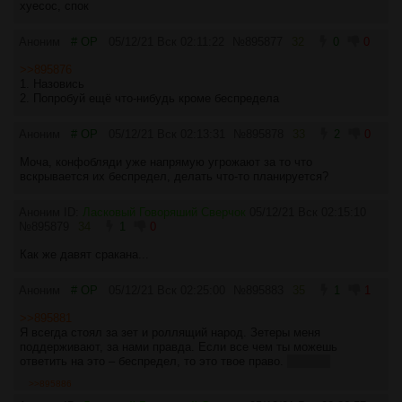
хуесос, спок
Аноним
# OP
05/12/21 Вск 02:11:22
№
895877
32
0
0
>>895876
1. Назовись
2. Попробуй ещё что-нибудь кроме беспредела
Аноним
# OP
05/12/21 Вск 02:13:31
№
895878
33
2
0
Моча, конфобляди уже напрямую угрожают за то что
вскрывается их беспредел, делать что-то планируется?
Аноним ID:
Ласковый Говоряший Сверчок
05/12/21 Вск 02:15:10
№
895879
34
1
0
Как же давят сракана...
Аноним
# OP
05/12/21 Вск 02:25:00
№
895883
35
1
1
>>895881
Я всегда стоял за зет и роллящий народ. Зетеры меня
поддерживают, за нами правда. Если все чем ты можешь
ответить на это – беспредел, то это твое право.
фашист
>>895886