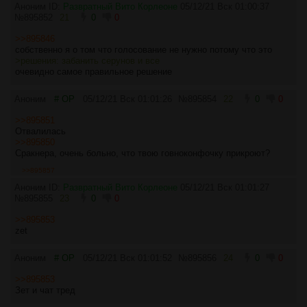
Аноним ID:
Развратный Вито Корлеоне
05/12/21 Вск 01:00:37
№
895852
21
0
0
>>895846
собственно я о том что голосование не нужно потому что это
>решения: забанить серунов и все
очевидно самое правильное решение
Аноним
# OP
05/12/21 Вск 01:01:26
№
895854
22
0
0
>>895851
Отвалилась
>>895850
Сракнера, очень больно, что твою говноконфочку прикроют?
>>895857
Аноним ID:
Развратный Вито Корлеоне
05/12/21 Вск 01:01:27
№
895855
23
0
0
>>895853
zet
Аноним
# OP
05/12/21 Вск 01:01:52
№
895856
24
0
0
>>895853
Зет и чат тред