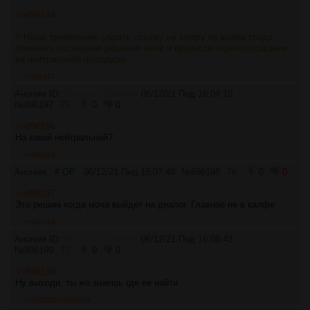
>>896194
> Наши требования: убрать ссылку на конфу из шапки треда,
отменить последние решения мочи и провести переголосование
на нейтральной площадке.
>>896197
Аноним ID:
Шустрый Дрянинг
06/12/21 Пнд 16:04:10
№
896197
75
0
0
>>896196
На какой нейтральной?
>>896198
Аноним
# OP
06/12/21 Пнд 16:07:48
№
896198
76
0
0
>>896197
Это решим когда моча выйдет на диалог. Главное не в калфе
>>896199
Аноним ID:
Шустрый Дрянинг
06/12/21 Пнд 16:08:43
№
896199
77
0
0
>>896198
Ну выходи, ты же знаешь где ее найти.
>>896202
>>896209