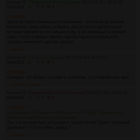
Аноним ID:
Развратный Вито Корлеоне
05/12/21 Вск 00:51:33
№
895838
10
0
0
>>895830
нихуя не нужно очередное голосование, просто моча должна
выполнять свою работу и банить нахуй лютых щитпостеров
которые непонятно что забыли в brg, а не превращать игровой
тред в гулаг и предоставлять щитпостерам
которые всех
заебали
иммунитет другим тредом
>>895839
Аноним ID:
Страстная Миледи
05/12/21 Вск 00:52:51
№
895839
11
1
1
>>895838
Сынидзе, тут вопрос о конфе в основном, это главный наш враг
>>895842
>>895846
Аноним ID:
Коварный Бухтан Бухтанович
05/12/21 Вск 00:53:24
№
895840
12
0
0
>>895837
>но чмодер без плашки отписывался что будет приниматься
решение в конфочке на голосовании
Так, и я должен был это увидеть среди постов"Танюх чулочный
дегенерат" и "хочу ебать адика"?
>>895843