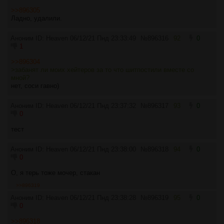
>>896305
Ладно, удалили.
Аноним ID: Heaven
06/12/21 Пнд 23:33:49
№
896316
92
0
1
>>896304
>забанят ли моих хейтеров за то что шитпостили вместе со
мной?
нет, соси гавно)
Аноним ID: Heaven
06/12/21 Пнд 23:37:32
№
896317
93
0
0
тест
Аноним ID: Heaven
06/12/21 Пнд 23:38:00
№
896318
94
0
0
О, я терь тоже мочер, стакан
>>896319
Аноним ID: Heaven
06/12/21 Пнд 23:38:28
№
896319
95
0
0
>>896318