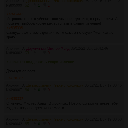
Аноним ID:
Депрессивный Рикке с хохолком
05/12/21 Вск 16:22:01
№
895999
62
1
1
>>895997
Устраним тех кто убивает все условия для игр, и продолжим. А
пока нет выбора кроме как вступать в Сопротивление!
>>895998
Сирдудл, хоть раз сделай что-то сам, а не скули "моя хата с
краю"
Аноним ID:
Двуличный Мистер Хайд
05/12/21 Вск 16:42:46
№
896002
63
1
0
>я пришёл поддержать сопротивление
Двачнул оп-пост.
>>896007
Аноним ID:
Депрессивный Рикке с хохолком
05/12/21 Вск 17:08:46
№
896007
64
0
0
>>896002
Отлично, Мистер Хайд! В хрониках Нового Сопротивления тебе
будет отведено достойное место
Аноним ID:
Депрессивный Рикке с хохолком
05/12/21 Вск 19:08:50
№
896042
65
0
0