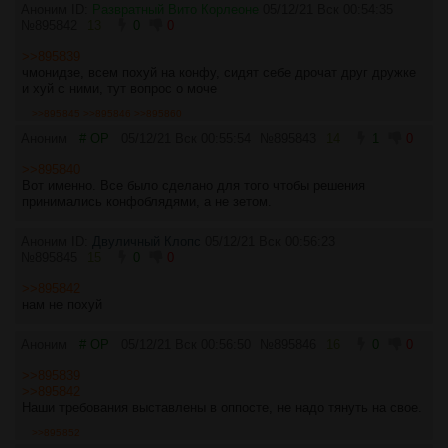
Аноним ID:
Развратный Вито Корлеоне
05/12/21 Вск 00:54:35
№
895842
13
0
0
>>895839
чмонидзе, всем похуй на конфу, сидят себе дрочат друг дружке
и хуй с ними, тут вопрос о моче
>>895845
>>895846
>>895860
Аноним
# OP
05/12/21 Вск 00:55:54
№
895843
14
1
0
>>895840
Вот именно. Все было сделано для того чтобы решения
принимались конфоблядями, а не зетом.
Аноним ID:
Двуличный Клопс
05/12/21 Вск 00:56:23
№
895845
15
0
0
>>895842
нам не похуй
Аноним
# OP
05/12/21 Вск 00:56:50
№
895846
16
0
0
>>895839
>>895842
Наши требования выставлены в оппосте, не надо тянуть на свое.
>>895852