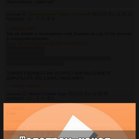
Твоя кликуха - сракотан?
Аноним ID:
Депрессивный Рикке с хохолком
05/12/21 Вск 11:45:32
№
895935
49
0
0
>>895826 (OP)
Как же бомбит у мочеприхвостней. Выношу на суд /d эту попытку
в очередной произвол
https://2ch.hk/brg/res/1311788.html#1311815
"Сракан" - ОП треда
"Копротивленец" - я
"все поддерживающие калонимы" - все 15 человек что
проголосовали ЗА в ОП-посте
ТАКОГО БУДУЩЕГО ВЫ ХОТИТЕ? ИЛИ ВЫ СТАНЕТЕ
БОРОТЬСЯ?! ЭТО СОПРОТИВЛЕНИЕ!!!
>>895937
>>895945
Аноним ID:
Умный Оливер Куин
05/12/21 Вск 11:50:48
№
895937
50
0
1
>>895935
Спок
>>895943
Аноним ID:
Депрессивный Рикке с хохолком
05/12/21 Вск 12:08:11
№
895943
51
0
0