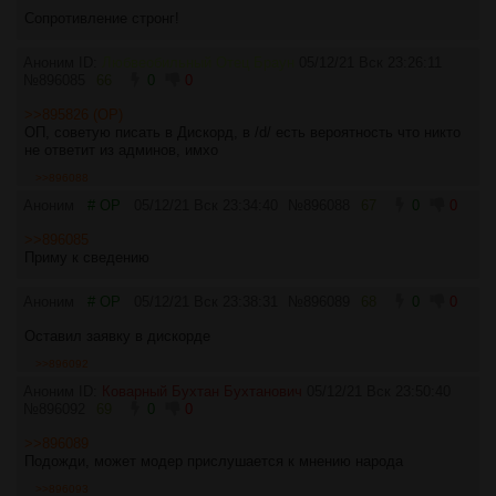
Сопротивление стронг!
Аноним ID:
Любвеобильный Отец Браун
05/12/21 Вск 23:26:11
№
896085
66
0
0
>>895826 (OP)
ОП, советую писать в Дискорд, в /d/ есть вероятность что никто
не ответит из админов, имхо
>>896088
Аноним
# OP
05/12/21 Вск 23:34:40
№
896088
67
0
0
>>896085
Приму к сведению
Аноним
# OP
05/12/21 Вск 23:38:31
№
896089
68
0
0
Оставил заявку в дискорде
>>896092
Аноним ID:
Коварный Бухтан Бухтанович
05/12/21 Вск 23:50:40
№
896092
69
0
0
>>896089
Подожди, может модер прислушается к мнению народа
>>896093