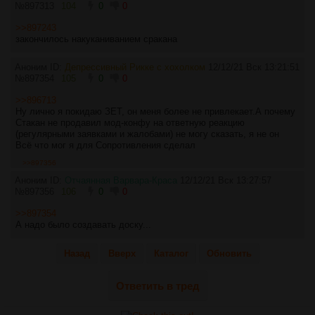
№
897313
104
0
0
>>897243
закончилось накуканиванием сракана
Аноним ID:
Депрессивный Рикке с хохолком
12/12/21 Вск 13:21:51
№
897354
105
0
0
>>896713
Ну лично я покидаю ЗЕТ, он меня более не привлекает.А почему
Стакан не продавил мод-конфу на ответную реакцию
(регулярными заявками и жалобами) не могу сказать, я не он
Всё что мог я для Сопротивления сделал
>>897356
Аноним ID:
Отчаянная Варвара-Краса
12/12/21 Вск 13:27:57
№
897356
106
0
0
>>897354
А надо было создавать доску...
Назад
Вверх
Каталог
Обновить
Ответить в тред