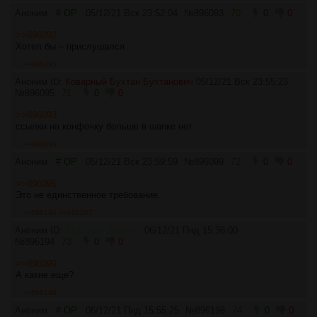
Аноним
# OP
05/12/21 Вск 23:52:04
№
896093
70
0
0
>>896092
Хотел бы – прислушался
>>896095
Аноним ID:
Коварный Бухтан Бухтанович
05/12/21 Вск 23:55:23
№
896095
71
0
0
>>896093
ссылки на конфочку больше в шапке нет
>>896099
Аноним
# OP
05/12/21 Вск 23:59:59
№
896099
72
0
0
>>896095
Это не единственное требование.
>>896194
>>896207
Аноним ID:
Шустрый Дрянинг
06/12/21 Пнд 15:36:00
№
896194
73
0
0
>>896099
А какие еще?
>>896196
Аноним
# OP
06/12/21 Пнд 15:55:25
№
896196
74
0
0