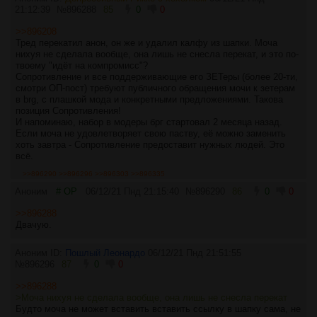
21:12:39
№
896288
85
0
0
>>896208
Тред перекатил анон, он же и удалил калфу из шапки. Моча
нихуя не сделала вообще, она лишь не снесла перекат, и это по-
твоему "идёт на компромисс"?
Сопротивление и все поддерживающие его ЗЕТеры (более 20-ти,
смотри ОП-пост) требуют публичного обращения мочи к зетерам
в brg, с плашкой мода и конкретными предложениями. Такова
позиция Сопротивления!
И напоминаю, набор в модеры брг стартовал 2 месяца назад.
Если моча не удовлетворяет свою паству, её можно заменить
хоть завтра - Сопротивление предоставит нужных людей. Это
всё.
>>896290
>>896296
>>896303
>>896335
Аноним
# OP
06/12/21 Пнд 21:15:40
№
896290
86
0
0
>>896288
Двачую.
Аноним ID:
Пошлый Леонардо
06/12/21 Пнд 21:51:55
№
896296
87
0
0
>>896288
>Моча нихуя не сделала вообще, она лишь не снесла перекат
Будто моча не может вставить вставить ссылку в шапку сама, не