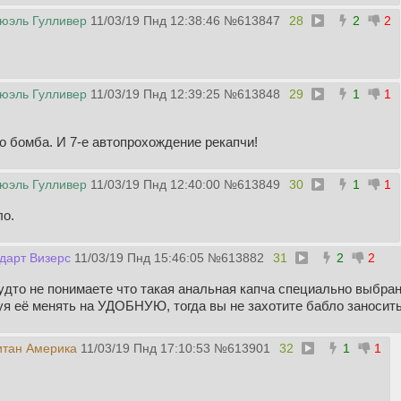
юэль Гулливер
11/03/19 Пнд 12:38:46
№
613847
28
2
2
юэль Гулливер
11/03/19 Пнд 12:39:25
№
613848
29
1
1
о бомба. И 7-е автопрохождение рекапчи!
юэль Гулливер
11/03/19 Пнд 12:40:00
№
613849
30
1
1
ло.
дарт Визерс
11/03/19 Пнд 15:46:05
№
613882
31
2
2
удто не понимаете что такая анальная капча специально выбрана
уя её менять на УДОБНУЮ, тогда вы не захотите бабло заносит
итан Америка
11/03/19 Пнд 17:10:53
№
613901
32
1
1