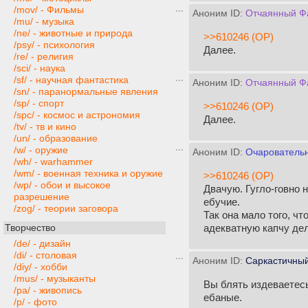
/mov/ - Фильмы
Аноним ID:
Отчаянный Ф
/mu/ - музыка
/ne/ - животные и природа
>>610246 (OP)
/psy/ - психология
Далее.
/re/ - религия
/sci/ - наука
/sf/ - научная фантастика
Аноним ID:
Отчаянный Ф
/sn/ - паранормальные явления
/sp/ - спорт
>>610246 (OP)
/spc/ - космос и астрономия
Далее.
/tv/ - тв и кино
/un/ - образование
/w/ - оружие
Аноним ID:
Очарователь
/wh/ - warhammer
/wm/ - военная техника и оружие
>>610246 (OP)
/wp/ - обои и высокое
Двачую. Гугло-говно 
разрешение
ебучие.
/zog/ - теории заговора
Так она мало того, чт
адекватную капчу дел
Творчество
/de/ - дизайн
/di/ - столовая
Аноним ID:
Саркастичный
/diy/ - хобби
/mus/ - музыканты
Вы блять издеваетесь
/pa/ - живопись
ебаные.
/p/ - фото