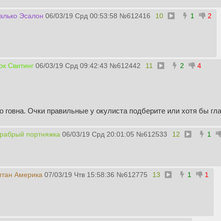
алько Эсалон
06/03/19 Срд 00:53:58
№
612416
10
1
2
к Свитинг
06/03/19 Срд 09:42:43
№
612442
11
2
4
о говна. Очки правильные у окулиста подберите или хотя бы гл
рабрый портняжка
06/03/19 Срд 20:01:05
№
612533
12
1
итан Америка
07/03/19 Чтв 15:58:36
№
612775
13
1
1