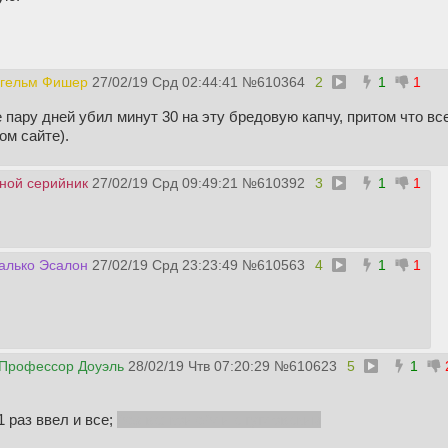
гельм Фишер
27/02/19 Срд 02:44:41
№
610364
2
1
1
 пару дней убил минут 30 на эту бредовую капчу, притом что все
ом сайте).
ной серийник
27/02/19 Срд 09:49:21
№
610392
3
1
1
алько Эсалон
27/02/19 Срд 23:23:49
№
610563
4
1
1
Профессор Доуэль
28/02/19 Чтв 07:20:29
№
610623
5
1
1 раз ввел и все;
без всякой ебли с гугловским