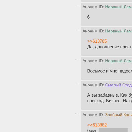
Аноним ID:
Нервный Лем
6
Аноним ID:
Нервный Лем
>>613785
Да, дополнение прост
Аноним ID:
Нервный Лем
Восьмое и мне надое
Аноним ID:
Смелый Стод
А вы забавные. Как б
пасскод. Бизнес. Нах
Аноним ID:
Злобный Кап
>>613882
бамп
рекапча сасат