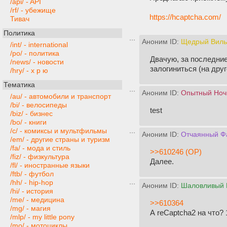
/api/ - API
/rf/ - убежище
https://hcaptcha.com/
Тивач
Политика
Аноним ID:
Щедрый Виль
/int/ - international
/po/ - политика
Двачую, за последние
/news/ - новости
залогиниться (на друг
/hry/ - х р ю
Тематика
Аноним ID:
Опытный Ноч
/au/ - автомобили и транспорт
/bi/ - велосипеды
test
/biz/ - бизнес
/bo/ - книги
/c/ - комиксы и мультфильмы
Аноним ID:
Отчаянный Ф
/em/ - другие страны и туризм
/fa/ - мода и стиль
>>610246 (OP)
/fiz/ - физкультура
Далее.
/fl/ - иностранные языки
/ftb/ - футбол
/hh/ - hip-hop
Аноним ID:
Шаловливый 
/hi/ - история
/me/ - медицина
>>610364
/mg/ - магия
А reCaptcha2 на что? 
/mlp/ - my little pony
/mo/ - мотоциклы