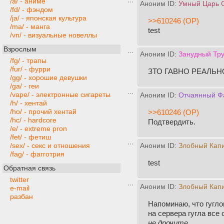
/a/ - аниме
Аноним ID:
Умный Царь 
/fd/ - фэндом
/ja/ - японская культура
>>610246 (OP)
/ma/ - манга
test
/vn/ - визуальные новеллы
Взрослым
Аноним ID:
Занудный Тр
/fg/ - трапы
/fur/ - фурри
ЗТО ГАВНО РЕАЛЬН
/gg/ - хорошие девушки
/ga/ - геи
/vape/ - электронные сигареты
Аноним ID:
Отчаянный Ф
/h/ - хентай
/ho/ - прочий хентай
>>610246 (OP)
/hc/ - hardcore
Подтвердить.
/e/ - extreme pron
/fet/ - фетиш
/sex/ - секс и отношения
Аноним ID:
Злобный Кап
/fag/ - фагготрия
test
Обратная связь
twitter
Аноним ID:
Злобный Кап
e-mail
разбан
Напоминаю, что гугло
на сервера гугла все
не дрочите
.