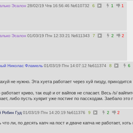
алько Эсалон
28/02/19 Чтв 16:56:46
№
610732
6
1
1
алько Эсалон
01/03/19 Птн 12:33:21
№
611343
7
2
2
ный Николас Фламель
01/03/19 Птн 14:07:12
№
611374
8
6
нахуй не нужно. Эта хуета работает через хуй пизду, приходится
о работает криво, так ещё и от вайпов не спасает. Весь /s/ вайпи
ает, либо пусть хуярит уже постинг по пасскодам. Заебало это г
 Робин Гуд
01/03/19 Птн 14:20:19
№
611376
9
2
2
 что ли, по десять капч на пост и дваче капча не работает, хот