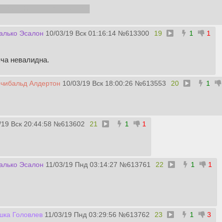
.com/watch?v=dTF8_DwDjW4
алько Эсалон
10/03/19 Вск 01:16:14
№
613300
19
1
1
пча невалидна.
рчибальд Алдертон
10/03/19 Вск 18:00:26
№
613553
20
1
/19 Вск 20:44:58
№
613602
21
1
1
алько Эсалон
11/03/19 Пнд 03:14:27
№
613761
22
1
1
шка Головлев
11/03/19 Пнд 03:29:56
№
613762
23
1
3