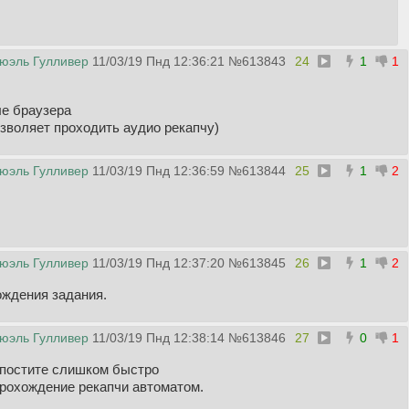
юэль Гулливер
11/03/19 Пнд 12:36:21
№
613843
24
1
1
ле браузера
озволяет проходить аудио рекапчу)
юэль Гулливер
11/03/19 Пнд 12:36:59
№
613844
25
1
2
юэль Гулливер
11/03/19 Пнд 12:37:20
№
613845
26
1
2
ождения задания.
юэль Гулливер
11/03/19 Пнд 12:38:14
№
613846
27
0
1
 постите слишком быстро
прохождение рекапчи автоматом.