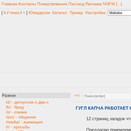
Главная
Контакты
Пожертвования
Пасскод
Реклама
NSFW
[...]
[
b
/
news
/
+
]
Юзердоски
Каталог
Трекер
Настройки
<<
Разное
/d/ - дискуссии о два.ч
/b/ - бред
ГУГЛ КАПЧА РАБОТАЕТ
/o/ - оэкаки
/soc/ - общение
12 страниц загадок чт
/media/ - анимация
/r/ - просьбы
Предлагаю приемлем