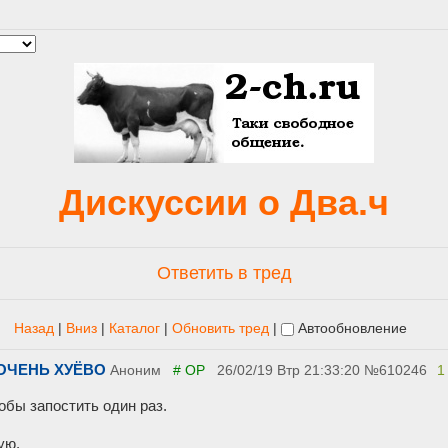
Дискуссии о Два.ч
Ответить в тред
Назад
|
Вниз
|
Каталог
|
Обновить тред
|
Автообновление
 ОЧЕНЬ ХУЁВО
Аноним
# OP
26/02/19 Втр 21:33:20
№
610246
1
обы запостить один раз.
ую.