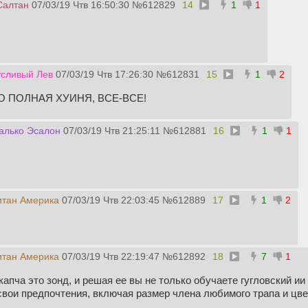
Салтан
07/03/19 Чтв 16:50:30
№
612829
14
1
1
усливый Лев
07/03/19 Чтв 17:26:30
№
612831
15
1
2
О ПОЛНАЯ ХУИНЯ, ВСЕ-ВСЕ!
алько Эсалон
07/03/19 Чтв 21:25:11
№
612881
16
1
1
итан Америка
07/03/19 Чтв 22:03:45
№
612889
17
1
2
итан Америка
07/03/19 Чтв 22:19:47
№
612892
18
7
1
капча это зонд, и решая ее вы не только обучаете гугловский и
 свои предпочтения, включая размер члена любимого трапа и цв