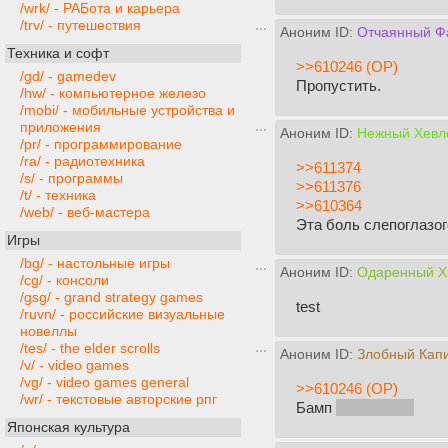
/wrk/ - РАБота и карьера
/trv/ - путешествия
Аноним ID:
Отчаянный Ф
Техника и софт
>>610246 (OP)
/gd/ - gamedev
Пропустить.
/hw/ - компьютерное железо
/mobi/ - мобильные устройства и
приложения
Аноним ID:
Нежный Хевло
/pr/ - программирование
/ra/ - радиотехника
>>611374
/s/ - программы
>>611376
/t/ - техника
>>610364
/web/ - веб-мастера
Эта боль слепоглазог
Игры
/bg/ - настольные игры
Аноним ID:
Одаренный Х
/cg/ - консоли
/gsg/ - grand strategy games
test
/ruvn/ - российские визуальные
новеллы
/tes/ - the elder scrolls
Аноним ID:
Злобный Кап
/v/ - video games
/vg/ - video games general
>>610246 (OP)
/wr/ - текстовые авторские рпг
Бамп
гугл сасать
Японская культура