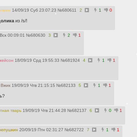
этмен
14/09/19 Суб 23:07:23
№
680611
2
1
0
долика
из /s/!
Вск 00:09:01
№
680630
3
2
1
•
жейсон
18/09/19 Срд 19:55:33
№
681924
4
1
1
 Вжик
19/09/19 Чтв 21:15:15
№
682133
5
1
1
•
ь?
•
тная тварь
19/09/19 Чтв 21:44:28
№
682137
6
0
1
•
репушкин
20/09/19 Птн 02:31:27
№
682722
7
1
1