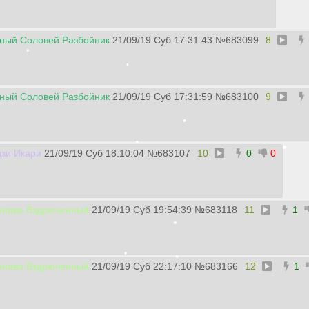
ный Соловей Разбойник
21/09/19 Суб 17:31:43
№
683099
8
•
ный Соловей Разбойник
21/09/19 Суб 17:31:59
№
683100
9
зи Икари
21/09/19 Суб 18:10:04
№
683107
10
0
0
рнава Вздрюченный
21/09/19 Суб 19:54:39
№
683118
11
1
•
•
•
рнава Вздрюченный
21/09/19 Суб 22:17:10
№
683166
12
1