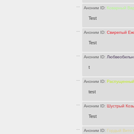
Аноним ID:
Коварный Ва
Test
Аноним ID:
Свирепый Ежи
Test
Аноним ID:
Любвеобильн
t
Аноним ID:
Распущенный
test
Аноним ID:
Шустрый Козь
Test
Аноним ID:
Гордый Вито 