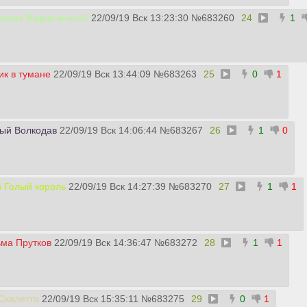
рнава Вздрюченный
22/09/19 Вск 13:23:30
№
683260
24
1
•
к в тумане
22/09/19 Вск 13:44:09
№
683263
25
0
1
•
ый Волкодав
22/09/19 Вск 14:06:44
№
683267
26
1
0
 Голый король
22/09/19 Вск 14:27:39
№
683270
27
1
1
ма Прутков
22/09/19 Вск 14:36:47
№
683272
28
1
1
Скалетта
22/09/19 Вск 15:35:11
№
683275
29
0
1