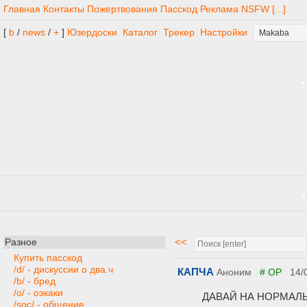
•
Главная
Контакты
Пожертвования
Пасскод
Реклама
NSFW
[...]
[
b
/
news
/
+
]
Юзердоски
Каталог
Трекер
Настройки
<<
Разное
Купить пасскод
/d/ - дискуссии о два.ч
КАПЧА
Аноним
# OP
14/
/b/ - бред
/o/ - оэкаки
ДАВАЙ НА НОРМАЛ
/soc/ - общение