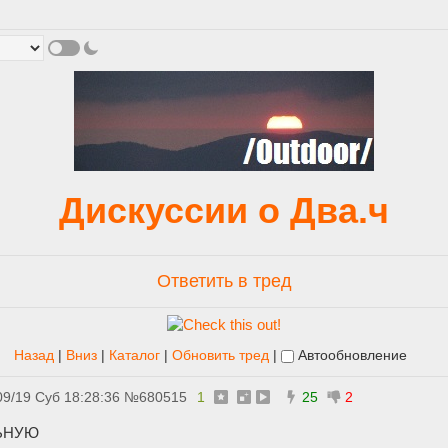
Дискуссии о Два.ч
Ответить в тред
Назад
|
Вниз
|
Каталог
|
Обновить тред
|
Автообновление
09/19 Суб 18:28:36
№
680515
1
25
2
•
ЬНУЮ