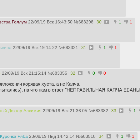
естра Голлум
22/09/19 Вск 16:43:50
№
683298
30
1
1
ьвина
22/09/19 Вск 19:14:22
№
683321
31
1
1
е
22/09/19 Вск 21:15:14
№
683355
32
0
0
риложении корявая хуета, а не Капча.
(пытались), на что нам в ответ "НЕПРАВИЛЬНАЯ КАПЧА ЕБАНЫ
ный Доктор Алхимия
22/09/19 Вск 21:36:05
№
683382
33
1
Курочка Ряба
23/09/19 Пнд 14:42:14
№
683518
34
1
1