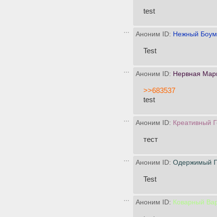
test
Аноним ID:
Нежный Боум
Test
Аноним ID:
Нервная Марг
>>683537
test
Аноним ID:
Креативный Г
тест
Аноним ID:
Одержимый Г
Test
Аноним ID:
Коварный Ва