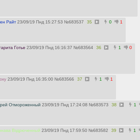
ен Райт
23/09/19 Пнд 15:27:53
№
683537
35
0
1
арита Готье
23/09/19 Пнд 16:16:37
№
683564
36
1
0
оку
23/09/19 Пнд 16:35:00
№
683566
37
1
1
рей Отмороженный
23/09/19 Пнд 17:24:08
№
683573
38
1
рнава Вздрюченный
23/09/19 Пнд 17:59:50
№
683582
39
1