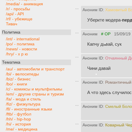
/media/ - анимация
/r/ - просьбы
Аноним ID:
Хамовитый Б
/api/ - API
/rf/ - убежище
Уберите модера-
пер
Тивач
Политика
Аноним
# OP
15/09/19 
/int/ - international
•
Капчу давай, сук
/po/ - политика
/news/ - новости
/hry/ - х р ю
Аноним ID:
Отчаянный Д
Тематика
Чини давай
/au/ - автомобили и транспорт
/bi/ - велосипеды
/biz/ - бизнес
Аноним ID:
Романтичный
/bo/ - книги
/c/ - комиксы и мультфильмы
А что здесь случилос
/em/ - другие страны и туризм
•
/fa/ - мода и стиль
•
•
/fiz/ - физкультура
Аноним ID:
Смелый Боло
/fl/ - иностранные языки
/ftb/ - футбол
/hh/ - hip-hop
/hi/ - история
Аноним ID:
Коварный Че
/me/ - медицина