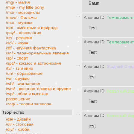
/mg/ - магия
Бамп
/mlp/ - my little pony
/mo/ - мотоциклы
/mov/ - Фильмы
Аноним ID:
Темперамент
/mu/ - музыка
Test
/ne/ - животные и природа
/psy/ - психология
/re/ - религия
Аноним ID:
Темперамент
/sci/ - наука
•
/sf/ - научная фантастика
Test
/sn/ - паранормальные явления
•
/sp/ - спорт
/spc/ - космос и астрономия
Аноним ID:
Жадный Синд
/tv/ - тв и кино
/un/ - образование
test
/w/ - оружие
/wh/ - warhammer
/wm/ - военная техника и оружие
Аноним ID:
Коварный Ва
/wp/ - обои и высокое
разрешение
Test
•
/zog/ - теории заговора
Творчество
Аноним ID:
Коварный Ва
/de/ - дизайн
/di/ - столовая
test
/diy/ - хобби