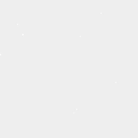
•
•
•
•