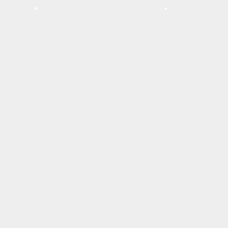
•
•
•
•
•