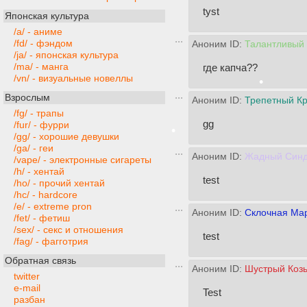
tyst
Японская культура
/a/ - аниме
/fd/ - фэндом
Аноним ID:
Талантливый
/ja/ - японская культура
/ma/ - манга
где капча??
/vn/ - визуальные новеллы
•
Взрослым
Аноним ID:
Трепетный Кр
•
/fg/ - трапы
gg
/fur/ - фурри
/gg/ - хорошие девушки
/ga/ - геи
Аноним ID:
Жадный Синд
/vape/ - электронные сигареты
/h/ - хентай
test
/ho/ - прочий хентай
/hc/ - hardcore
/e/ - extreme pron
Аноним ID:
Склочная Ма
/fet/ - фетиш
/sex/ - секс и отношения
test
/fag/ - фагготрия
Обратная связь
Аноним ID:
Шустрый Козь
•
twitter
e-mail
Test
разбан