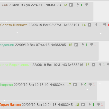
 Вжик
21/09/19 Суб 22:40:16
№
683173
13
1
1
•
•
 Салато-Шпинато
22/09/19 Вск 02:27:31
№
683191
14
1
•
ездочкин
22/09/19 Вск 07:44:15
№
683205
15
1
1
•
рнава Вздрюченный
22/09/19 Вск 10:31:43
№
683216
16
1
•
Кэдоган
22/09/19 Вск 12:13:40
№
683244
17
0
1
•
Дэрил Диксон
22/09/19 Вск 12:24:13
№
683245
18
1
1
•