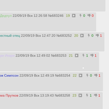
 Дедпул
22/09/19 Вск 12:26:58
№
683246
19
0
0
•
естный отец
22/09/19 Вск 12:47:20
№
683252
20
0
1
•
зи Икари
22/09/19 Вск 12:49:02
№
683253
21
1
1
рж Симпсон
22/09/19 Вск 12:49:19
№
683254
22
0
1
•
ма Прутков
22/09/19 Вск 13:19:43
№
683258
23
1
1