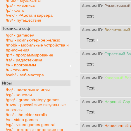
/mus/ - музыканты
/pa/ - живопись
Аноним ID:
Романтичный
/p/ - фото
/wrk/ - РАБота и карьера
test
•
/trv/ - путешествия
Техника и софт
Аноним ID:
Воспитанный
/gd/ - gamedev
Test
/hw/ - компьютерное железо
/mobi/ - мобильные устройства и
приложения
Аноним ID:
Страстный Зв
/pr/ - программирование
/ra/ - радиотехника
test
/s/ - программы
/t/ - техника
/web/ - веб-мастера
Аноним ID:
Коварный Ва
Игры
Test
/bg/ - настольные игры
/cg/ - консоли
/gsg/ - grand strategy games
Аноним ID:
Нервный Сэр 
/ruvn/ - российские визуальные
новеллы
Test
/tes/ - the elder scrolls
/v/ - video games
•
/vg/ - video games general
Аноним ID:
Ненасытный 
/wr/ - текстовые авторские рпг