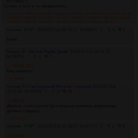
"Это говно"?
Сосака, в кого ж ты превратилась
>>786274
>>788387
>>788394
>>790252
>>790261
>>790667
>>792613
>>798447
>>799930
>>800254
>>801691
>>803328
>>805406
>>805479
>>805484
>>805494
>>807752
>>830178
>>860071
>>860194
>>860474
>>860536
>>861372
Аноним
# OP
07/11/20 Суб 00:25:12
№
786247
2
4
1
Бамп
Аноним ID:
Наглый Реджи Дживс
07/11/20 Суб 03:36:23
№
786274
3
1
2
>>786081 (OP)
Мне нравится
>>786855
Аноним ID:
Распущенный Мальчик с пальчик
09/11/20 Пнд
03:15:44
№
786855
4
0
10
>>786274
Двачую, стало лучше! Да и модные мамкины американцы
должны страдать.
>>787273
Аноним
# OP
10/11/20 Втр 13:19:47
№
787273
5
3
0
>>786855