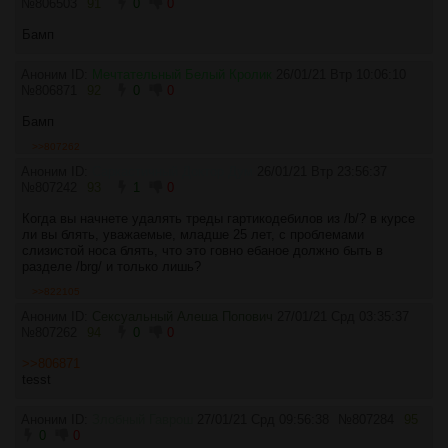
№
806503
91
0
0
Бамп
Аноним ID:
Мечтательный Белый Кролик
26/01/21 Втр 10:06:10
№
806871
92
0
0
Бамп
>>807262
Аноним ID:
Саркастичный Доктор Дум
26/01/21 Втр 23:56:37
№
807242
93
1
0
Когда вы начнете удалять треды гартикодебилов из /b/? в курсе
ли вы блять, уважаемые, младше 25 лет, с проблемами
слизистой носа блять, что это говно ебаное должно быть в
разделе /brg/ и только лишь?
>>822105
Аноним ID:
Сексуальный Алеша Попович
27/01/21 Срд 03:35:37
№
807262
94
0
0
>>806871
tesst
Аноним ID:
Злобный Гаврош
27/01/21 Срд 09:56:38
№
807284
95
0
0