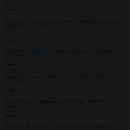
>>829954
Бамп
Аноним ID:
Стыдливый Почтальон Печкин
06/04/21 Втр 09:38:19
№
830803
131
0
0
>>829954
да
Аноним ID:
Подлый Гаррус
14/04/21 Срд 22:13:46
№
834283
132
1
0
Бамп
Аноним ID:
Глупая Ассоль
14/04/21 Срд 22:22:54
№
834287
133
0
0
Бам
Аноним ID:
Наивный Пилюлькин
16/04/21 Птн 05:39:39
№
834953
134
0
0
А смысл
Аноним ID:
Безумный Вильгельм Завоеватель
18/04/21 Вск