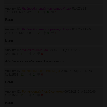
Аноним ID:
Любвеобильный Корнелиус Фадж
05/02/21 Птн
14:50:13
№
810425
111
0
1
Бамп
Аноним ID:
Любвеобильный Корнелиус Фадж
06/02/21 Суб
23:00:37
№
810689
112
0
0
Бамп
Аноним ID:
Умная Мышильда
08/02/21 Пнд 09:35:12
№
811091
113
2
0
Абу бесноватая обезьяна. Верни кнопки!
Аноним ID:
Любвеобильная Бастинда
09/02/21 Втр 22:42:35
№
811535
114
1
0
БампЪ
Аноним ID:
Религиозный Люк Скайуокер
09/02/21 Втр 22:56:46
№
811536
115
1
0
Бамп