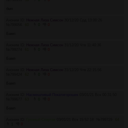
бмп
Аноним ID:
Нежная Лиза Симсон
30/12/20 Срд 13:00:26
№
799056
60
0
0
Бамп
Аноним ID:
Нежная Лиза Симсон
31/12/20 Чтв 11:40:36
№
799274
61
0
0
Бамп
Аноним ID:
Нежная Лиза Симсон
31/12/20 Чтв 22:15:56
№
799424
62
0
0
Бамп
Аноним ID:
Насмешливый Покатигорошек
03/01/21 Вск 00:31:50
№
799677
63
0
0
Бамп
Аноним ID:
Грозный Спартак
03/01/21 Вск 15:52:18
№
799729
64
1
0