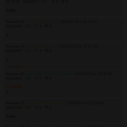
00:28:56
№
835617
135
0
0
Бамп
Аноним ID:
Тревожная Ведьма
18/04/21 Вск 01:14:02
№
835634
136
0
0
1
Аноним ID:
Шкодливый Тоторо
20/04/21 Втр 17:57:53
№
836887
137
0
0
1
>>836890
Аноним ID:
Креативный Доктор Джекил
20/04/21 Втр 18:08:09
№
836890
138
0
0
>>836887
1
Аноним ID:
Пугливый Моряк Попай
22/04/21 Чтв 12:59:41
№
837566
139
0
0
Бамп