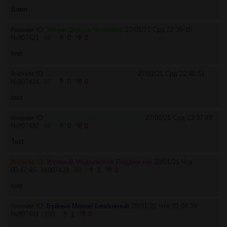
Бамп.
Аноним ID:
Умный Дядька Черномор
27/01/21 Срд 22:39:15
№
807421
96
0
0
test
Аноним ID:
Ненасытная Димфна Фурмаг
27/01/21 Срд 22:48:51
№
807424
97
0
0
test
Аноним ID:
Темпераментный Человек-Паук
27/01/21 Срд 23:37:48
№
807432
98
0
0
Test
Аноним ID:
Упрямый Медвежонок Паддингтон
28/01/21 Чтв
00:47:45
№
807438
99
1
0
test
Аноним ID:
Буйный Мамай Безбожный
28/01/21 Чтв 01:04:34
№
807441
100
1
0