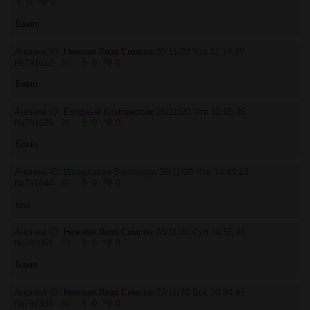
0
0
Бамп
Аноним ID:
Нежная Лиза Симсон
26/11/20 Чтв 11:14:20
№
791612
30
0
0
Бамп
Аноним ID:
Ехидный Компрессик
26/11/20 Чтв 12:05:26
№
791629
31
0
0
Бамп
Аноним ID:
Шкодливая Виллинда
26/11/20 Чтв 14:44:23
№
791644
32
0
0
test
Аноним ID:
Нежная Лиза Симсон
28/11/20 Суб 14:55:46
№
792051
33
0
0
Бамп
Аноним ID:
Нежная Лиза Симсон
29/11/20 Вск 20:34:45
№
792335
34
0
0