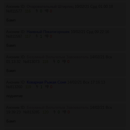
Аноним ID:
Очаровательный Штирлиц
10/02/21 Срд 01:00:18
№
811577
116
0
0
Бамп
Аноним ID:
Наивный Покатигорошек
10/02/21 Срд 09:22:16
№
811597
117
1
0
Бамп
Аноним ID:
Безумный Вильгельм Завоеватель
14/02/21 Вск
01:13:32
№
813073
118
0
0
Бaмп
Аноним ID:
Коварная Рыжая Соня
14/02/21 Вск 17:16:13
№
813260
119
1
0
поднятие
Аноним ID:
Безумный Вильгельм Завоеватель
14/02/21 Вск
19:39:23
№
813285
120
0
0
Бамп