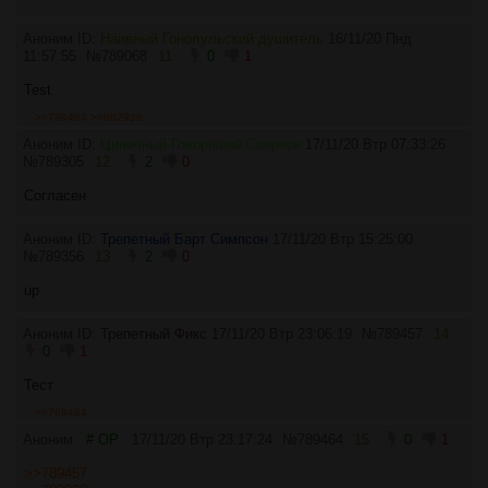
Аноним ID:
Наивный Гонолульский душитель
16/11/20 Пнд
11:57:55
№
789068
11
0
1
Test
>>789464
>>862936
Аноним ID:
Циничный Говоряший Сверчок
17/11/20 Втр 07:33:26
№
789305
12
2
0
Согласен
Аноним ID:
Трепетный Барт Симпсон
17/11/20 Втр 15:25:00
№
789356
13
2
0
up
Аноним ID:
Трепетный Фикс
17/11/20 Втр 23:06:19
№
789457
14
0
1
Тест
>>789464
Аноним
# OP
17/11/20 Втр 23:17:24
№
789464
15
0
1
>>789457