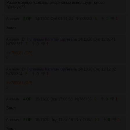
Разве модные мамкины американцы используют слово
"Двачую"?
Аноним
# OP
14/11/20 Суб 01:21:04
№
788330
6
1
1
Бамп
Аноним ID:
Пугливый Капитан Врунгель
14/11/20 Суб 11:36:41
№
788387
7
0
1
>>786081 (OP)
t
Аноним ID:
Пугливый Капитан Врунгель
14/11/20 Суб 12:12:02
№
788394
8
0
1
>>786081 (OP)
t
Аноним
# OP
15/11/20 Вск 17:08:58
№
788756
9
0
1
Бамп
Аноним
# OP
16/11/20 Пнд 11:57:16
№
789067
10
0
1
Бамп