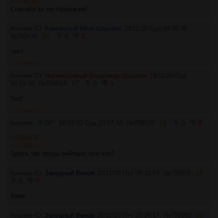
>>789068
Спасибо за тестирование!
Аноним ID:
Хамовитый Иван Царевич
18/11/20 Срд 00:35:46
№
789476
16
0
0
тест
>>789515
Аноним ID:
Насмешливый Владимир Шарапов
18/11/20 Срд
10:55:38
№
789514
17
0
0
Test
>>789515
Аноним
# OP
18/11/20 Срд 10:57:18
№
789515
18
0
0
>>789476
>>789514
Здесь так треды вайпают или что?
Аноним ID:
Занудный Веном
20/11/20 Птн 09:33:54
№
789968
19
0
0
Бамп
Аноним ID:
Занудный Веном
20/11/20 Птн 20:39:17
№
790082
20