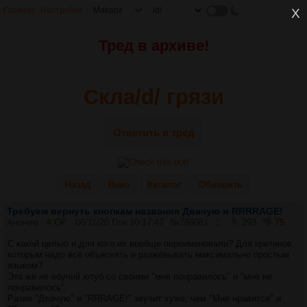
Главная
Настройки
X
Тред в архиве!
Скла/d/ грязи
Ответить в тред
Назад
Вниз
Каталог
Обновить
Требуем вернуть кнопкам названия Двачую и RRRRAGE!
Аноним
# OP
06/11/20 Птн 10:17:47
№
786081
1
293
75
С какой целью и для кого их вообще переименовали? Для кретинов,
которым надо всё объяснять и разжёвывать максимально простым
языком?
Это же не ебучий ютуб со своими "мне понравилось" и "мне не
понравилось".
Разве "Двачую" и "RRRAGE!" звучит хуже, чем "Мне нравится" и