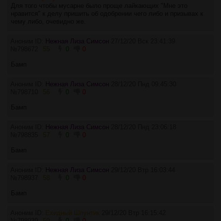
Для того чтобы мусарне было проще лайкающих "Мне это
нравится" к делу пришить об одобрении чего либо и призывах к
чему либо, очевидно же.
Аноним ID:
Нежная Лиза Симсон
27/12/20 Вск 23:41:39
№
798672
55
0
0
Бамп
Аноним ID:
Нежная Лиза Симсон
28/12/20 Пнд 09:45:30
№
798710
56
0
0
Бамп
Аноним ID:
Нежная Лиза Симсон
28/12/20 Пнд 23:06:18
№
798835
57
0
0
Бамп
Аноним ID:
Нежная Лиза Симсон
29/12/20 Втр 16:03:44
№
798937
58
0
0
Бамп
Аноним ID:
Ехидный Шпунтик
29/12/20 Втр 16:15:42
№
798939
59
0
0