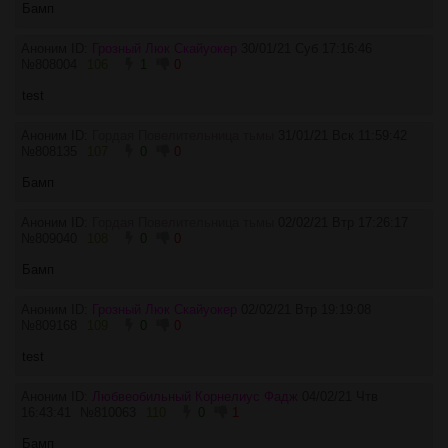
Бамп
Аноним ID:
Грозный Люк Скайуокер
30/01/21 Суб 17:16:46
№
808004
106
1
0
test
Аноним ID:
Гордая Повелительница тьмы
31/01/21 Вск 11:59:42
№
808135
107
0
0
Бамп
Аноним ID:
Гордая Повелительница тьмы
02/02/21 Втр 17:26:17
№
809040
108
0
0
Бамп
Аноним ID:
Грозный Люк Скайуокер
02/02/21 Втр 19:19:08
№
809168
109
0
0
test
Аноним ID:
Любвеобильный Корнелиус Фадж
04/02/21 Чтв
16:43:41
№
810063
110
0
1
Бамп