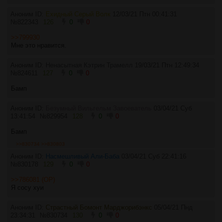
Аноним ID:
Ехидный Серый Волк
12/03/21 Птн 00:41:31
№
822343
126
0
0
>>799930
Мне это нравится.
Аноним ID:
Ненасытная Кэтрин Трамелл
19/03/21 Птн 12:49:34
№
824611
127
0
0
Бамп
Аноним ID:
Безумный Вильгельм Завоеватель
03/04/21 Суб
13:41:54
№
829954
128
0
0
Бамп
>>830734
>>830803
Аноним ID:
Насмешливый Али-Баба
03/04/21 Суб 22:41:16
№
830178
129
0
0
>>786081 (OP)
Я сосу хуи
Аноним ID:
Страстный Бомонт Марджорибэнкс
05/04/21 Пнд
23:34:31
№
830734
130
0
0