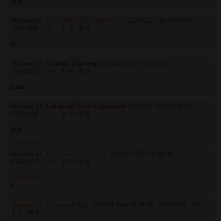
test
Аноним ID:
Ненасытный Джимми Крюк
22/05/21 Суб 03:47:08
№
847066
145
0
0
B
Аноним ID:
Игривая Виллинда
11/06/21 Птн 08:26:19
№
853042
146
0
0
Бамп
Аноним ID:
Коварный Бова Королевич
11/06/21 Птн 09:58:05
№
853066
147
0
0
test
>>853157
Аноним ID:
Креативный Калачик
11/06/21 Птн 15:16:36
№
853157
148
0
0
>>853066
t
Аноним ID:
Свирепый Вий
11/06/21 Птн 22:25:06
№
853279
149
0
0