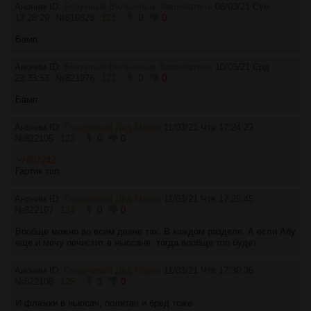
Аноним ID:
Безумный Вильгельм Завоеватель
06/03/21 Суб
13:28:29
№
819828
121
0
0
Бамп
Аноним ID:
Безумный Вильгельм Завоеватель
10/03/21 Срд
22:33:53
№
821976
122
0
0
Бамп
Аноним ID:
Стыдливый Дед Мороз
11/03/21 Чтв 17:24:22
№
822105
123
0
0
>>807242
Гартик топ
Аноним ID:
Стыдливый Дед Мороз
11/03/21 Чтв 17:28:45
№
822107
124
0
0
Вообще можно во всем дваче так. В каждом разделе. А если Абу
еще и мочу почистит в ньюсаче, тогда вообще топ будет
Аноним ID:
Стыдливый Дед Мороз
11/03/21 Чтв 17:30:36
№
822108
125
3
0
И флажки в ньюсач, политач и бред тоже