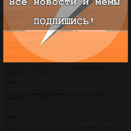
test
Аноним ID:
Нервная Байонетта
11/01/21 Пнд 22:58:13
№
801691
73
2
0
>>786081 (OP)
Бамп, тоже хочу чтобы вернули.
Аноним ID:
Депрессивный Мерлин
12/01/21 Втр 17:25:30
№
801847
74
0
0
Бамп
Аноним ID:
Депрессивный Мерлин
14/01/21 Чтв 15:09:49
№
802731
75
0
0
Бамп
Аноним ID:
Свирепый Де Тревиль
15/01/21 Птн 02:36:48
№
803328
76
1
1
>>786081 (OP)
>
Двачую
Аноним ID:
Романтичный Арсен Люпен
15/01/21 Птн 03:07:25