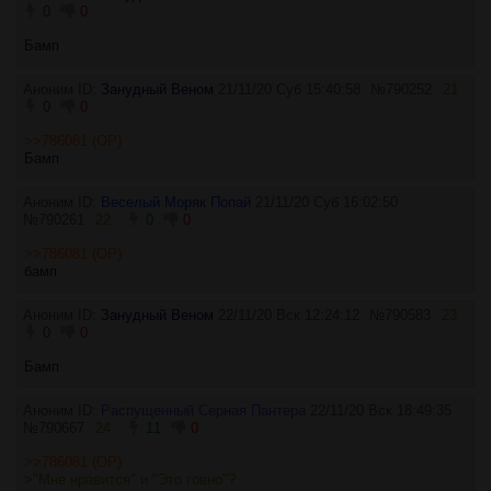
0
0
Бамп
Аноним ID:
Занудный Веном
21/11/20 Суб 15:40:58
№
790252
21
0
0
>>786081 (OP)
Бамп
Аноним ID:
Веселый Моряк Попай
21/11/20 Суб 16:02:50
№
790261
22
0
0
>>786081 (OP)
бамп
Аноним ID:
Занудный Веном
22/11/20 Вск 12:24:12
№
790583
23
0
0
Бамп
Аноним ID:
Распущенный Серная Пантера
22/11/20 Вск 18:49:35
№
790667
24
11
0
>>786081 (OP)
>"Мне нравится" и "Это говно"?