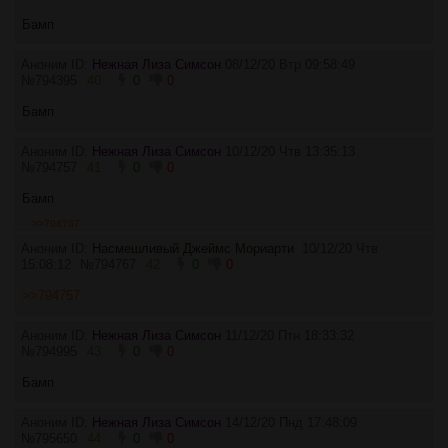
Бамп
Аноним ID:
Нежная Лиза Симсон
08/12/20 Втр 09:58:49
№
794395
40
0
0
Бамп
Аноним ID:
Нежная Лиза Симсон
10/12/20 Чтв 13:35:13
№
794757
41
0
0
Бамп
>>794767
Аноним ID:
Насмешливый Джеймс Мориарти
10/12/20 Чтв
15:08:12
№
794767
42
0
0
>>794757
Аноним ID:
Нежная Лиза Симсон
11/12/20 Птн 18:33:32
№
794995
43
0
0
Бамп
Аноним ID:
Нежная Лиза Симсон
14/12/20 Пнд 17:48:09
№
795650
44
0
0