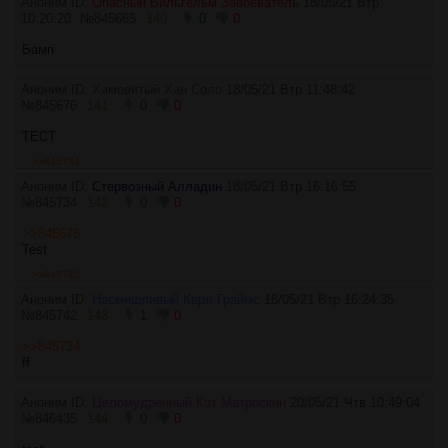
Аноним ID:
Опасный Вильгельм Завоеватель
18/05/21 Втр
10:20:20
№
845665
140
0
0
Бамп
Аноним ID:
Хамовитый Хан Соло
18/05/21 Втр 11:48:42
№
845676
141
0
0
ТЕСТ
>>845734
Аноним ID:
Стервозный Алладин
18/05/21 Втр 16:16:55
№
845734
142
0
0
>>845676
Test
>>845742
Аноним ID:
Насмешливый Карл Граймс
18/05/21 Втр 16:24:35
№
845742
143
1
0
>>845734
ff
Аноним ID:
Целомудренный Кот Матроскин
20/05/21 Чтв 10:49:04
№
846435
144
0
0