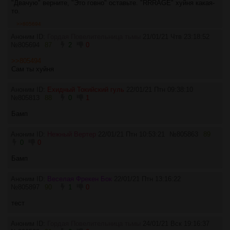
"Двачую" верните, "Это говно" оставьте. "RRRAGE" хуйня какая-
то.
>>805694
Аноним ID:
Гордая Повелительница тьмы
21/01/21 Чтв 23:18:52
№
805694
87
2
0
>>805494
Сам ты хуйня
Аноним ID:
Ехидный Токийский гуль
22/01/21 Птн 09:38:10
№
805813
88
0
1
Бамп
Аноним ID:
Нежный Вертер
22/01/21 Птн 10:53:21
№
805863
89
0
0
Бамп
Аноним ID:
Веселая Фрекен Бок
22/01/21 Птн 13:16:22
№
805897
90
1
0
тест
Аноним ID:
Гордая Повелительница тьмы
24/01/21 Вск 19:16:37