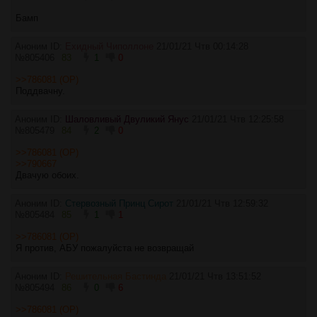
Бамп
Аноним ID:
Ехидный Чиполлоне
21/01/21 Чтв 00:14:28
№
805406
83
1
0
>>786081 (OP)
Поддвачну.
Аноним ID:
Шаловливый Двуликий Янус
21/01/21 Чтв 12:25:58
№
805479
84
2
0
>>786081 (OP)
>>790667
Двачую обоих.
Аноним ID:
Стервозный Принц Сирот
21/01/21 Чтв 12:59:32
№
805484
85
1
1
>>786081 (OP)
Я против, АБУ пожалуйста не возвращай
Аноним ID:
Решительная Бастинда
21/01/21 Чтв 13:51:52
№
805494
86
0
6
>>786081 (OP)