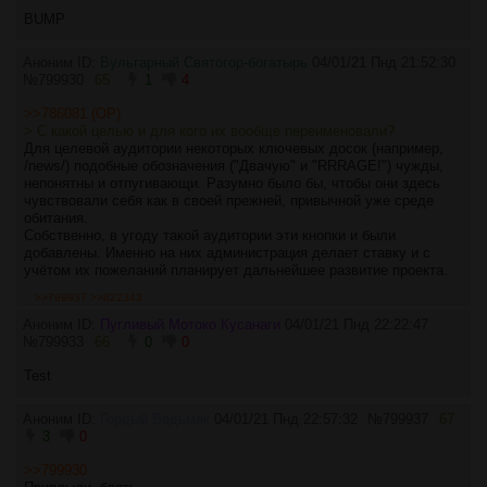
BUMP
Аноним ID:
Вульгарный Святогор-богатырь
04/01/21 Пнд 21:52:30
№
799930
65
1
4
>>786081 (OP)
> С какой целью и для кого их вообще переименовали?
Для целевой аудитории некоторых ключевых досок (например,
/news/) подобные обозначения ("Двачую" и "RRRAGE!") чужды,
непонятны и отпугивающи. Разумно было бы, чтобы они здесь
чувствовали себя как в своей прежней, привычной уже среде
обитания.
Собственно, в угоду такой аудитории эти кнопки и были
добавлены. Именно на них администрация делает ставку и с
учётом их пожеланий планирует дальнейшее развитие проекта.
>>799937
>>822343
Аноним ID:
Пугливый Мотоко Кусанаги
04/01/21 Пнд 22:22:47
№
799933
66
0
0
Test
Аноним ID:
Гордый Ведьмак
04/01/21 Пнд 22:57:32
№
799937
67
3
0
>>799930