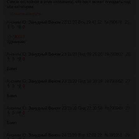
Самое отстойное в этих названиях, что пост может попадать под
обе категории.
>>790678
>>805479
Аноним ID:
Занудный Веном
22/11/20 Вск 19:47:52
№
790678
25
0
0
>>790667
Удваиваю
Аноним ID:
Занудный Веном
23/11/20 Пнд 09:26:26
№
790802
26
0
0
Бамп
Аноним ID:
Занудный Веном
23/11/20 Пнд 18:38:19
№
790902
27
0
0
Бамп
Аноним ID:
Занудный Веном
23/11/20 Пнд 22:30:58
№
790949
28
0
0
Бамп
Аноним ID:
Занудный Веном
24/11/20 Втр 12:01:22
№
791058
29