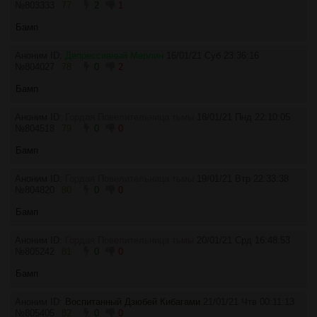
№
803333
77
2
1
Бамп
Аноним ID:
Депрессивный Мерлин
16/01/21 Суб 23:36:16
№
804027
78
0
2
Бамп
Аноним ID:
Гордая Повелительница тьмы
18/01/21 Пнд 22:10:05
№
804518
79
0
0
Бамп
Аноним ID:
Гордая Повелительница тьмы
19/01/21 Втр 22:33:38
№
804820
80
0
0
Бамп
Аноним ID:
Гордая Повелительница тьмы
20/01/21 Срд 16:48:53
№
805242
81
0
0
Бамп
Аноним ID:
Воспитанный Дзюбей Кибагами
21/01/21 Чтв 00:11:13
№
805405
82
0
0