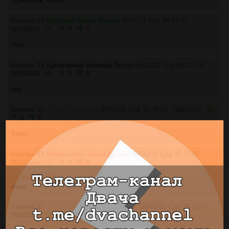
Приплыли, блять
Аноним ID:
Шустрая Эйлин Уорнос
05/01/21 Втр 04:37:51
№
799985
68
0
0
Test
Аноним ID:
Креативный Великий Полоз
06/01/21 Срд 04:21:29
№
800200
69
0
0
test
Аноним ID:
Гордый Ведьмак
06/01/21 Срд 16:08:01
№
800252
70
0
0
Бамп
Аноним ID:
Ненасытная Элиза Дулитл
06/01/21 Срд 16:27:07
№
800254
71
0
0
>>786081 (OP)
еуые
Аноним ID:
Любвеобильный Вебстер Бут
06/01/21 Срд 19:15:27
№
800280
72
0
0