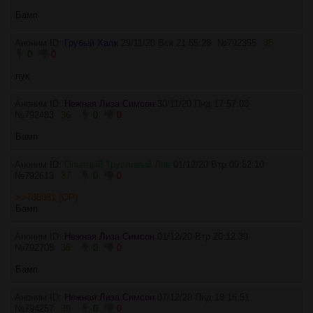
Бамп
Аноним ID:
Грубый Халк
29/11/20 Вск 21:55:28
№
792355
35
0
0
пук
Аноним ID:
Нежная Лиза Симсон
30/11/20 Пнд 17:57:03
№
792483
36
0
0
Бамп
Аноним ID:
Опытный Трусливый Лев
01/12/20 Втр 09:52:10
№
792613
37
0
0
>>786081 (OP)
Бамп
Аноним ID:
Нежная Лиза Симсон
01/12/20 Втр 20:12:39
№
792708
38
0
0
Бамп
Аноним ID:
Нежная Лиза Симсон
07/12/20 Пнд 18:16:51
№
794257
39
0
0