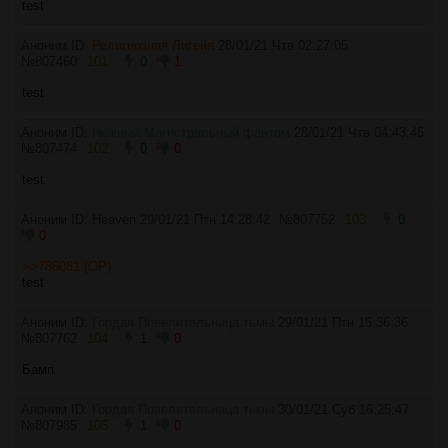
test
Аноним ID:
Религиозная Лигейя
28/01/21 Чтв 02:27:05
№
807460
101
0
1
test
Аноним ID:
Нежный Магистральный фантом
28/01/21 Чтв 04:43:46
№
807474
102
0
0
test
Аноним ID: Heaven
29/01/21 Птн 14:28:42
№
807752
103
0
0
>>786081 (OP)
test
Аноним ID:
Гордая Повелительница тьмы
29/01/21 Птн 15:36:36
№
807762
104
1
0
Бамп
Аноним ID:
Гордая Повелительница тьмы
30/01/21 Суб 16:25:47
№
807985
105
1
0