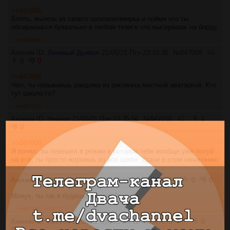
>>847005
Блять, вылезь из своего шизоманямирка и пойми что ты
обсираешься буквально в любом тезисе что высираешь на борду.
>>847008
Аноним ID:
Ленивый Дьявол
21/05/21 Птн 23:33:36
№
847008
44
0
0
>>847006
Чел, ты называешь рандома из рисовача местной аватаркой. Кто
тут шизло-то?
>>847010
Аноним ID: Heaven
21/05/21 Птн 23:35:56
№
847010
45
1
0
>>847008
Я понял, ты перешел в режим в котором тебе вообще уже похуй
на все, ты просто жирнишь во все щели. Удачи в этом начинании.
Аноним
# OP
22/05/21 Суб 21:46:17
№
847240
46
0
0
Мочух, ты так и будешь молчать?
>>847270
>>847271
Аноним ID: Heaven
22/05/21 Суб 23:34:12
№
847270
47
0
0