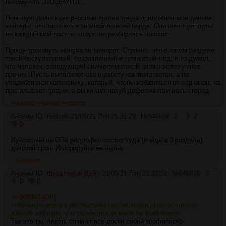
потому что ЭТО ДРУГОЕ.
Немалую долю к репрессиям против треда приложили мои давние
хейтеры, что таскаются за мной по всей борде. Они шлют репорты
на каждый мой пост, а мочух, не разбираясь, сносит.
Прошу тряхануть мочуха за шиворот. Странно, что в таком разделе
такой бескультурный, безразличный и туповатый мод; я то думал,
что человек, заведующий аниме-тематикой, всяко всяко умнее
прочих. Пусть выполняет свою работу как полагается, а не
уподобляется колхознику, который, чтобы избавиться от сорняков, не
пропалывает грядки, а выжигает нахуй дефолиантом весь огород.
>>846895
>>846900
>>852321
Аноним ID: Heaven
21/05/21 Птн 21:31:28
№
846894
2
2
0
Хуесосина на ОПе регулярно постит туда (и еще в 3 раздела)
детский прон. Игнорируйте ее нытье.
>>846897
Аноним ID:
Шкодливый Дейл
21/05/21 Птн 21:32:51
№
846895
3
0
0
>>846893 (OP)
>Немалую долю к репрессиям против треда приложили мои
давние хейтеры, что таскаются за мной по всей борде.
Так это ты, пидор, спамил все доски своей зоофильско-