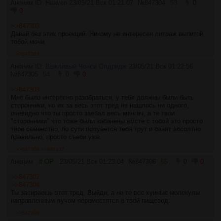
Аноним ID: Heaven
23/05/21 Вск 01:21:07
№
847304
53
0
0
>>847303
Давай без этих проекций. Никому не интересен литраж выпитой
тобой мочи
>>847306
Аноним ID:
Вежливый Чонси Олдридж
23/05/21 Вск 01:22:56
№
847305
54
0
0
>>847303
Мне было интересно разобраться, у тебя должны были быть
сторонники, но их за весь этот тред не нашлось ни одного,
очевидно что ты просто заебал весь мангач, а те твои
"сторонники" что тоже были забанены вмсте с тобой это просто
твоё семенство, по сути полуается тебя трут и банят абсолтно
правильно, просто съеби уже.
>>847308
>>848137
Аноним
# OP
23/05/21 Вск 01:23:04
№
847306
55
0
0
>>847302
>>847304
Ты засираешь этот тред. Выйди, а не то все хуиные молекулы
направленным лучом переместятся в твой пищевод.
>>847309