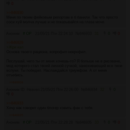
0
>>846930
Меня по твоим фейковым репортам в б банили. Так что просто
соси хуй молча лучше и не показывайся на глаза моче.
Аноним
# OP
21/05/21 Птн 22:24:10
№
846933
31
0
0
>>846929
>Жри кал
Основа твоего рациона, копрофил-некрофил.
Послушай, чего ты от меня хочешь-то? Я больше не в рисоваче,
мод которого стал твоей личной сучкой, занюхивающей все твои
вспуки. Ты победил. Наслаждайся триумфом. А от меня
отъебись.
>>846934
Аноним ID: Heaven
21/05/21 Птн 22:26:00
№
846934
32
0
0
>>846933
Хочу как говорит один блогер хэвить фан с тебя.
>>846935
Аноним
# OP
21/05/21 Птн 22:28:28
№
846935
33
0
0