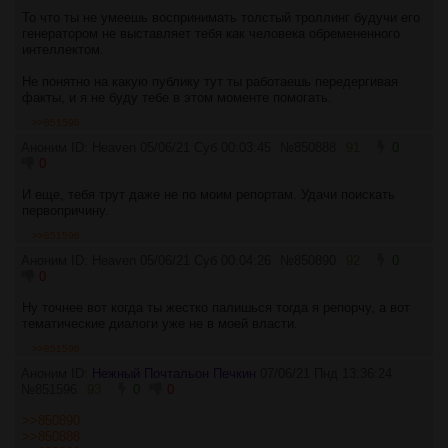
То что ты не умеешь воспринимать толстый троллинг будучи его
генератором не выставляет тебя как человека обремененного
интеллектом.
Не понятно на какую публику тут ты работаешь передергивая
факты, и я не буду тебе в этом моменте помогать.
>>851596
Аноним ID: Heaven
05/06/21 Суб 00:03:45
№
850888
91
0
0
И еще, тебя трут даже не по моим репортам. Удачи поискать
первопричину.
>>851596
Аноним ID: Heaven
05/06/21 Суб 00:04:26
№
850890
92
0
0
Ну точнее вот когда ты жестко палишься тогда я репорчу, а вот
тематические диалоги уже не в моей власти.
>>851596
Аноним ID:
Нежный Почтальон Печкин
07/06/21 Пнд 13:36:24
№
851596
93
0
0
>>850890
>>850888