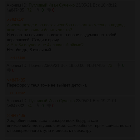
Аноним ID:
Пугливый Иван Сученко
23/05/21 Вск 18:48:12
№
847485
72
0
0
>>847481
> искал везде и во всех лисоебов несколько месяцев подряд
пока его не начали банить за это?
И снова ты начинаешь искать в аноне выдуманных тобой
персонажей. Сходи к врачу.
> У тебя случаем не 4х значный айкью?
Нет, блядь, 8-изначный.
>>847486
Аноним ID: Heaven
23/05/21 Вск 18:50:06
№
847486
73
0
0
>>847485
Перефорс у тебя тоже не выйдет деточка
>>847532
Аноним ID:
Пугливый Иван Сученко
23/05/21 Вск 19:21:01
№
847532
74
0
0
>>847486
Хех, обвиняешь всех в засере всех борд, а сам
внимаениеблядствуешь сажей. Сажеребенок, прям сейчас встал
с проперженного стула и идешь к психиатру.