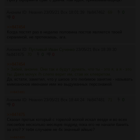
Аноним ID: Heaven
23/05/21 Вск 18:01:39
№
847462
69
0
0
>>847454
Когда постят раз в неделю половина постов является твоей
сераниной, не протекаешь, ага.
Аноним ID:
Пугливый Иван Сученко
23/05/21 Вск 18:39:30
№
847475
70
0
0
>>847454
> Забей, анонче. Они так и будут думать, что ты - это я, а я - это
ты. Даже мочух /h слепо верит им, став их клевретом.
Да, кстати, заметил, что у шизов это любимое занятие - называть
мимоанонов именами ими же выдуманных персонажей.
>>847481
Аноним ID: Heaven
23/05/21 Вск 18:44:24
№
847481
71
0
0
>>847475
Сказал протык который с горелой жопой искал везде и во всех
лисоебов несколько месяцев подряд пока его не начали банить
за это? У тебя случаем не 4х значный айкью?
>>847485