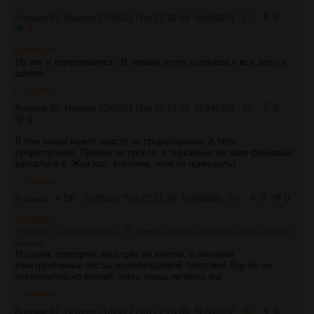
Аноним ID: Heaven
21/05/21 Птн 22:19:44
№
846927
27
0
0
>>846924
Ну вот и определились. В пермач этого долбоеба и все дело в
шляпе.
>>846930
Аноним ID: Heaven
21/05/21 Птн 22:21:17
№
846929
28
0
0
В том треде может просто не прорепортили. А тебя
прорепортили. Причем не просто, а зеркально на твои фейковые
репорты в б. Жри кал, впрочем, тебе не привыкать)
>>846933
Аноним
# OP
21/05/21 Птн 22:21:25
№
846930
29
0
0
>>846927
>Ну вот и определились. В пермач этого долбоеба и все дело в
шляпе.
Мудыня, повторяю, мод трёт не хентай, а обычные
конструктивные посты околобездновой тематики! Тёр бы он
исключительно хентай, этого треда не было бы!
>>846932
Аноним ID: Heaven
21/05/21 Птн 22:23:00
№
846932
30
0