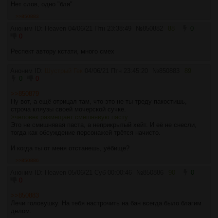
Нет слов, одно "бля"
>>850883
Аноним ID: Heaven
04/06/21 Птн 23:38:49
№
850882
88
0
0
Респект автору кстати, много смех
Аноним ID:
Шустрый Гек
04/06/21 Птн 23:45:20
№
850883
89
0
0
>>850879
Ну вот, а ещё отрицал там, что это не ты треду пакостишь,
строча кляузы своей мочерской сучке.
>человек размещает смешнявую пасту
Это не смишнявая паста, а неприкрытый хейт. И её не снесли,
тогда как обсуждение персонажей трётся начисто.
И когда ты от меня отстанешь, уёбище?
>>850886
Аноним ID: Heaven
05/06/21 Суб 00:00:46
№
850886
90
0
0
>>850883
Лечи головушку. На тебя настрочить на бан всегда было благим
делом.