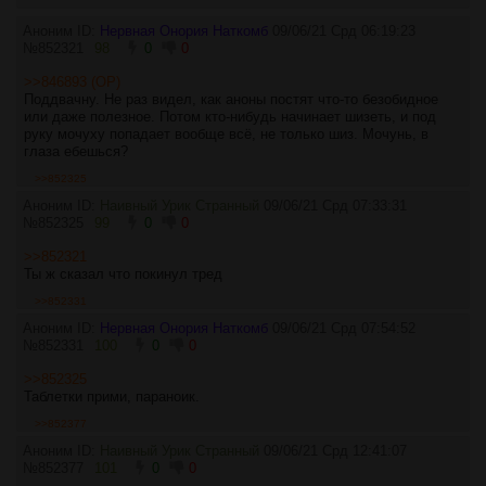
Аноним ID:
Нервная Онория Наткомб
09/06/21 Срд 06:19:23
№
852321
98
0
0
>>846893 (OP)
Поддвачну. Не раз видел, как аноны постят что-то безобидное
или даже полезное. Потом кто-нибудь начинает шизеть, и под
руку мочуху попадает вообще всё, не только шиз. Мочунь, в
глаза ебешься?
>>852325
Аноним ID:
Наивный Урик Странный
09/06/21 Срд 07:33:31
№
852325
99
0
0
>>852321
Ты ж сказал что покинул тред
>>852331
Аноним ID:
Нервная Онория Наткомб
09/06/21 Срд 07:54:52
№
852331
100
0
0
>>852325
Таблетки прими, параноик.
>>852377
Аноним ID:
Наивный Урик Странный
09/06/21 Срд 12:41:07
№
852377
101
0
0