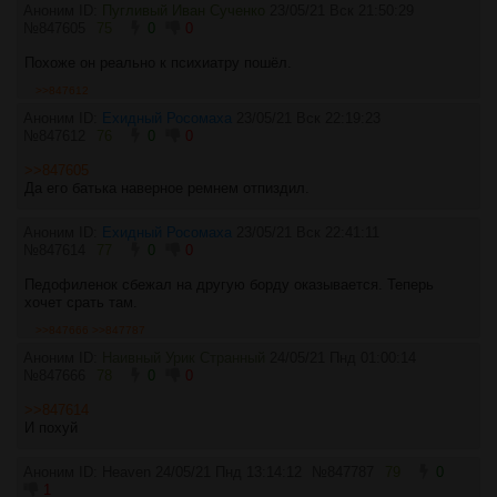
Аноним ID:
Пугливый Иван Сученко
23/05/21 Вск 21:50:29
№
847605
75
0
0
Похоже он реально к психиатру пошёл.
>>847612
Аноним ID:
Ехидный Росомаха
23/05/21 Вск 22:19:23
№
847612
76
0
0
>>847605
Да его батька наверное ремнем отпиздил.
Аноним ID:
Ехидный Росомаха
23/05/21 Вск 22:41:11
№
847614
77
0
0
Педофиленок сбежал на другую борду оказывается. Теперь
хочет срать там.
>>847666
>>847787
Аноним ID:
Наивный Урик Странный
24/05/21 Пнд 01:00:14
№
847666
78
0
0
>>847614
И похуй
Аноним ID: Heaven
24/05/21 Пнд 13:14:12
№
847787
79
0
1