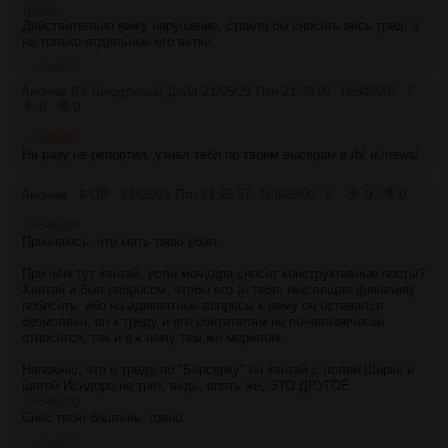
треде.
Действительно вижу нарушение, стоило бы сносить весь тред, а
не только отдельные его ветки.
>>846903
Аноним ID:
Шкодливый Дейл
21/05/21 Птн 21:39:07
№
846901
7
0
0
>>846897
Ни разу не репортил, узнал тебя по твоим высерам в /b/ и /news/
Аноним
# OP
21/05/21 Птн 21:45:57
№
846903
8
0
0
>>846899
Признаюсь, что мать твою ебал.
При чём тут хентай, если мочудра сносит конструктивные посты?
Хентай и был набросом, чтобы его (и тебя, мыслящая фекалия)
побесить, ибо на адекватные вопросы к нему он оставался
безмолвен; он к треду и его обитателям не по-человечески
относится, так и я к нему тем же мерилом.
Напомню, что в треде по "Берсерку" он хентай с лолей Ширке и
шотой Исидоро не трёт, ведь, опять же, ЭТО ДРУГОЕ.
>>846900
Снёс твою баштень, говно.
>>846905