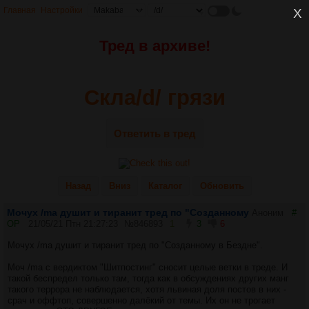
Главная
Настройки
X
Тред в архиве!
Скла/d/ грязи
Ответить в тред
Назад
Вниз
Каталог
Обновить
Мочух /ma душит и тиранит тред по "Созданному
Аноним
#
OP
21/05/21 Птн 21:27:23
№
846893
1
3
6
Мочух /ma душит и тиранит тред по "Созданному в Бездне".
Моч /ma с вердиктом "Шитпостинг" сносит целые ветки в треде. И
такой беспредел только там, тогда как в обсуждениях других манг
такого террора не наблюдается, хотя львиная доля постов в них -
срач и оффтоп, совершенно далёкий от темы. Их он не трогает