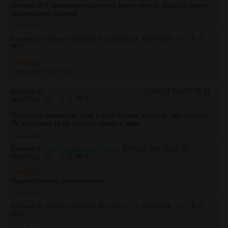
Отныне ИТТ максимальный игнор твоих постов. Сиди со своей
психопатией наедине.
>>847339
Аноним ID: Heaven
23/05/21 Вск 04:40:19
№
847339
60
0
0
>>847312
>кукареку куд кудах
Аноним ID:
Распущенный Бова Королевич
23/05/21 Вск 07:35:31
№
847343
61
0
0
Оп-хуесос превратил тред в свой бложик и постит там порнуху.
По хорошему го по подсети ебануть надо.
>>847445
Аноним ID:
Целомудренный Гунька
23/05/21 Вск 16:15:56
№
847423
62
0
0
>>847271
Педоистеричка, по-спокойней.
>>847424
Аноним ID: Heaven
23/05/21 Вск 16:17:13
№
847424
63
0
0