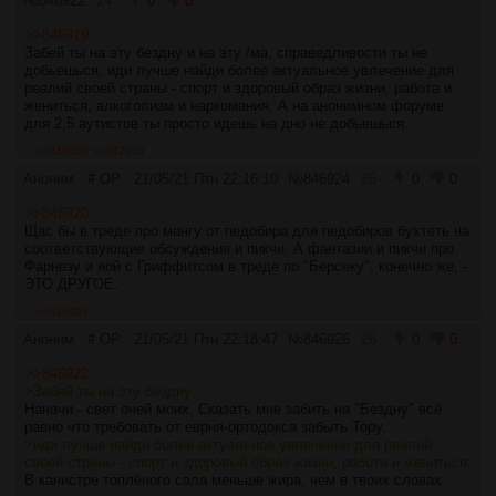
№
846922
24
0
0
>>846919
Забей ты на эту бездну и на эту /ма, справедливости ты не
добьешься, иди лучше найди более актуальное увлечение для
реалий своей страны - спорт и здоровый образ жизни, работа и
жениться, алкоголизм и наркомания. А на анонимном форуме
для 2,5 аутистов ты просто идешь на дно не добьешься.
>>846926
>>847303
Аноним
# OP
21/05/21 Птн 22:16:10
№
846924
25
0
0
>>846920
Щас бы в треде про мангу от педобира для педобиров бухтеть на
соответствующие обсуждения и пикчи. А фантазии и пикчи про
Фарнезу и яой с Гриффитсом в треде по "Берсеку", конечно же, -
ЭТО ДРУГОЕ.
>>846927
Аноним
# OP
21/05/21 Птн 22:18:47
№
846926
26
0
0
>>846922
>Забей ты на эту бездну
Наначи - свет очей моих. Сказать мне забить на "Бездну" всё
равно что требовать от еврня-ортодокса забыть Тору.
>иди лучше найди более актуальное увлечение для реалий
своей страны - спорт и здоровый образ жизни, работа и жениться,
В канистре топлёного сала меньше жира, чем в твоих словах.