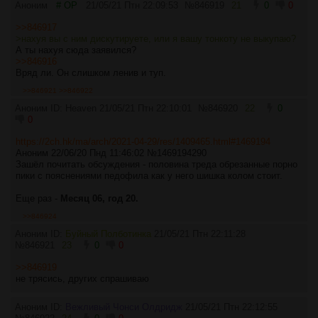
Аноним
# OP
21/05/21 Птн 22:09:53
№
846919
21
0
0
>>846917
>нахуя вы с ним дискутируете, или я вашу тонкоту не выкупаю?
А ты нахуя сюда заявился?
>>846916
Вряд ли. Он слишком ленив и туп.
>>846921
>>846922
Аноним ID: Heaven
21/05/21 Птн 22:10:01
№
846920
22
0
0
https://2ch.hk/ma/arch/2021-04-29/res/1409465.html#1469194
Аноним 22/06/20 Пнд 11:46:02 №1469194290
Зашёл почитать обсуждения - половина треда обрезанные порно
пики с пояснениями педофила как у него шишка колом стоит.
Еще раз -
Месяц 06, год 20.
>>846924
Аноним ID:
Буйный Полботинка
21/05/21 Птн 22:11:28
№
846921
23
0
0
>>846919
не трясись, других спрашиваю
Аноним ID:
Вежливый Чонси Олдридж
21/05/21 Птн 22:12:55