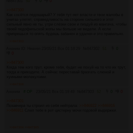
№
847301
50
0
0
>>847300
Как сосётся педошарый? У тебя тут нет власти и твои жалобы в
унитаз улетят, справедливость на стороне сильного и этот
сильный явно не ты, утри слёзки свои и пиздуй из мангача, чтобы
твоей педофильской жопы мы больше не видели. А если
припрешься то опять будешь забанен и удален и это правильно.
>>847303
Аноним ID: Heaven
23/05/21 Вск 01:18:29
№
847302
51
0
0
>>847300
Когда тем кого трут, кроме тебя, будет не похуй на то что их трут,
тогда и приходите. А сейчас переставай бразгать слюной и
хуиными молекулами.
>>847306
Аноним
# OP
23/05/21 Вск 01:19:49
№
847303
52
0
0
>>847301
Позавчера ты строил из себя нейтрала:
>>846922
>>846916
>>846911
Слил тебе в рот цистерну мочи годовой выдержки.
>>847304
>>847305