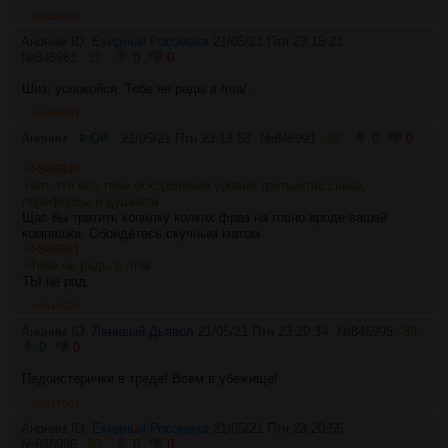
>>846991
Аноним ID:
Ехидный Росомаха
21/05/21 Птн 23:15:21
№
846981
37
0
0
Шиз, успокойся. Тебе не рады в /ma/.
>>846991
Аноним
# OP
21/05/21 Птн 23:18:58
№
846991
38
0
0
>>846940
>вот эти все твои оскорбления уровня третьеклассника,
перефорсы и душнота
Щас бы тратить копилку колких фраз на говно вроде вашей
компашки. Обойдётесь скучным матом.
>>846981
>Тебе не рады в /ma/.
ТЫ не рад.
>>846996
Аноним ID:
Ленивый Дьявол
21/05/21 Птн 23:20:34
№
846995
39
0
0
Педоистерички в треде! Всем в убежище!
>>847001
Аноним ID:
Ехидный Росомаха
21/05/21 Птн 23:20:55
№
846996
40
0
0