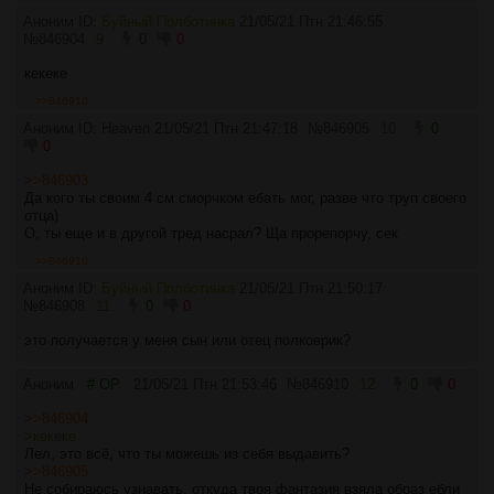
Аноним ID:
Буйный Полботинка
21/05/21 Птн 21:46:55
№
846904
9
0
0
кекеке
>>846910
Аноним ID: Heaven
21/05/21 Птн 21:47:18
№
846905
10
0
0
>>846903
Да кого ты своим 4 см сморчком ебать мог, разве что труп своего
отца)
О, ты еще и в другой тред насрал? Ща прорепорчу, сек
>>846910
Аноним ID:
Буйный Полботинка
21/05/21 Птн 21:50:17
№
846908
11
0
0
это получается у меня сын или отец полковрик?
Аноним
# OP
21/05/21 Птн 21:53:46
№
846910
12
0
0
>>846904
>кекеке
Лел, это всё, что ты можешь из себя выдавить?
>>846905
Не собираюсь узнавать, откуда твоя фантазия взяла образ ебли