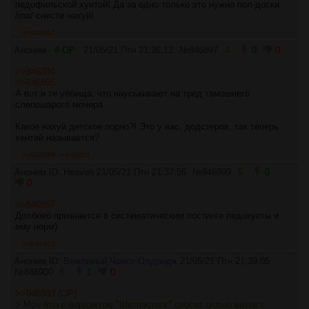
педофильской хуитой! Да за одно только это нужно пол-доски
/ma/ снести нахуй!
>>846897
Аноним
# OP
21/05/21 Птн 21:36:12
№
846897
4
0
0
>>846894
>>846895
А вот и те уёбища, что науськивают на тред тамошнего
слепошарого мочера.
Какое нахуй детское порно?! Это у вас, додстеров, так теперь
хентай называется?
>>846899
>>846901
Аноним ID: Heaven
21/05/21 Птн 21:37:56
№
846899
5
0
0
>>846897
Долбоеб признается в систематическим постинге педохуеты и
ему норм)
>>846903
Аноним ID:
Вежливый Чонси Олдридж
21/05/21 Птн 21:39:05
№
846900
6
1
0
>>846893 (OP)
> Моч /ma с вердиктом "Шитпостинг" сносит целые ветки в