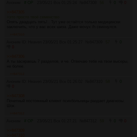
Аноним
# OP
23/05/21 Вск 01:25:24
№
847308
56
0
0
>>847305
>это просто твоё семенство
Опять двадцать пять!.. Тут уже остаётся только медицински
заключить, что у вас всех шиза. Даже мочух /h свихнулся.
>>847310
Аноним ID: Heaven
23/05/21 Вск 01:25:27
№
847309
57
0
0
>>847306
А ты засираешь 7 разделов, и че. Отвечаю тебе на твои высеры,
не более.
>>847312
Аноним ID: Heaven
23/05/21 Вск 01:26:02
№
847310
58
0
0
>>847308
Почетный постоянный клиент психбольницы раздает диагнозы.
Шок.
>>847312
Аноним
# OP
23/05/21 Вск 01:27:21
№
847312
59
0
0
>>847309
>>847310