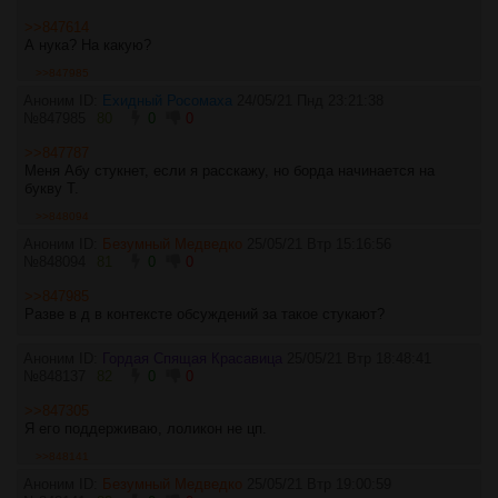
>>847614
А нука? На какую?
>>847985
Аноним ID:
Ехидный Росомаха
24/05/21 Пнд 23:21:38
№
847985
80
0
0
>>847787
Меня Абу стукнет, если я расскажу, но борда начинается на
букву Т.
>>848094
Аноним ID:
Безумный Медведко
25/05/21 Втр 15:16:56
№
848094
81
0
0
>>847985
Разве в д в контексте обсуждений за такое стукают?
Аноним ID:
Гордая Спящая Красавица
25/05/21 Втр 18:48:41
№
848137
82
0
0
>>847305
Я его поддерживаю, лоликон не цп.
>>848141
Аноним ID:
Безумный Медведко
25/05/21 Втр 19:00:59