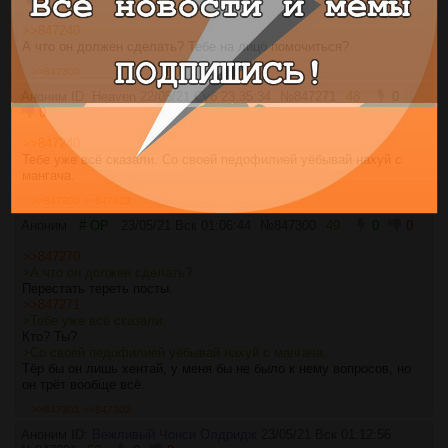
>>847240
А что он должен сделать? Тебе на лицо помочиться?
>>847300
Аноним ID: Heaven
22/05/21 Суб 23:35:34
№
847271
48
0
0
>>847240
Тебе уже всё сказали. Со своей педофилией уёбывай нахуй с
мангача.
>>847300
>>847423
Аноним
# OP
23/05/21 Вск 01:06:44
№
847300
49
0
0
>>847270
>А что он должен сделать?
Перестать тереть посты.
>>847271
>Тебе уже всё сказали.
Кто? Ты?
>Со своей педофилией уёбывай нахуй с мангача.
Тёр бы он лишь хентай, у меня бы не было к нему вопросов, но
он трёт вообще всё.
>>847301
>>847302
Аноним ID:
Вежливый Чонси Олдридж
23/05/21 Вск 01:12:56