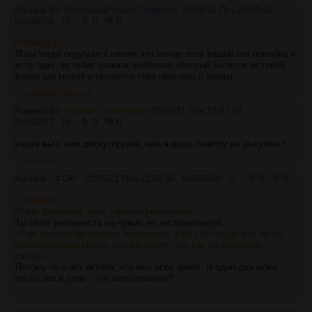
Аноним ID:
Вежливый Чонси Олдридж
21/05/21 Птн 22:05:41
№
846916
18
0
0
>>846913
Я бы тогда подумал в ключе что мочер этой вашей /ма помойки и
есть один из твоих личных хейтеров, который носится за тобой
везде где может и пытается тебя прогнать с борды.
>>846919
>>847303
Аноним ID:
Буйный Полботинка
21/05/21 Птн 22:07:56
№
846917
19
0
0
нахуя вы с ним дискутируете, или я вашу тонкоту не выкупаю?
>>846919
Аноним
# OP
21/05/21 Птн 22:08:38
№
846918
20
0
0
>>846915
>Моя фантазия, твоя суровая реальность.
Ты свою реальность на чужих не экстраполируй.
>Там другого актива пол анонимуса, а он срет туда чуть ли не
фотографиями своего толчка после того как по большому
сходил.
Потому-то и нет актива, что моч всех давит. И один-два моих
поста раз в день - это мельтешение?