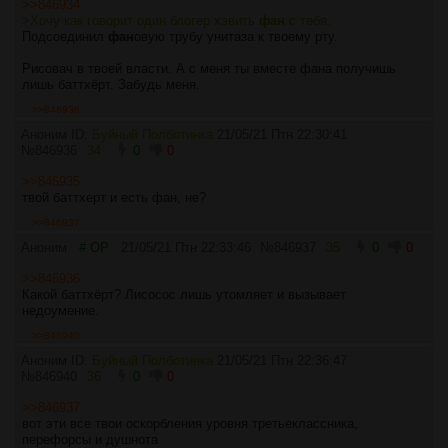
>>846934
>Хочу как говорит один блогер хэвить
фан
с тебя.
Подсоединил
фан
овую трубу унитаза к твоему рту.
Рисовач в твоей власти. А с меня ты вместе фана получишь
лишь баттхёрт. Забудь меня.
>>846936
Аноним ID:
Буйный Полботинка
21/05/21 Птн 22:30:41
№
846936
34
0
0
>>846935
твой баттхерт и есть фан, не?
>>846937
Аноним
# OP
21/05/21 Птн 22:33:46
№
846937
35
0
0
>>846936
Какой баттхёрт? Лисосос лишь утомляет и вызывает
недоумение.
>>846940
Аноним ID:
Буйный Полботинка
21/05/21 Птн 22:36:47
№
846940
36
0
0
>>846937
вот эти все твои оскорбления уровня третьеклассника,
перефорсы и душнота