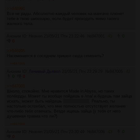
>>846991
Все не рады. Абсолютно каждый человек на мангаче плюнет
тебе в твою шизохарю, если будет проходить мимо твоего
жалкого тела.
Аноним ID: Heaven
21/05/21 Птн 23:22:46
№
847001
41
0
0
>>846995
Насеменился в соседнем пришел сюда семенить?
>>847005
Аноним ID:
Ленивый Дьявол
21/05/21 Птн 23:29:29
№
847005
42
0
0
>>847001
Шизло, спокойно. Мне нравится Made in Abyss, но таких
полборды. Может ты вообще пойдешь в /ma/ и будешь там зайца
искать, может быть найдешь
под кроватью
. Реально, ты
настолько остоебал, что мне полностью отсутствует желание
что-либо тебе отвечать. Везде ищешь зайца (у тебя от него
душевная травма что ли?)
>>847006
Аноним ID: Heaven
21/05/21 Птн 23:30:49
№
847006
43
0
0