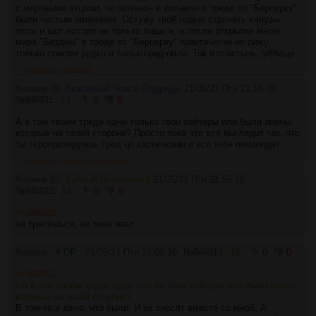
с мёртвыми отцами, но шотакон и лоликон в треде по "Берсерку"
были частым явлением. Остужу твой порыв строчить кляузы:
лоль и шот постил не только лишь я, а после открытия мною
мира "Бездны" в треде по "Берсерку" практически не сижу,
только совсем редко и только рид-онли. Так что остынь, уёбище.
>>846912
>>846915
Аноним ID:
Вежливый Чонси Олдридж
21/05/21 Птн 21:55:49
№
846911
13
0
0
А в том твоём треде одни только твои хейтеры или были аноны,
которые на твоей стороне? Просто пока что всё выглядит так, что
ты терроризируешь тред цп картинками и все тебя ненавидят.
>>846913
>>846915
>>847303
Аноним ID:
Буйный Полботинка
21/05/21 Птн 21:56:16
№
846912
14
0
0
>>846910
чё трясёшься, не тебя звал
Аноним
# OP
21/05/21 Птн 22:00:10
№
846913
15
0
0
>>846911
>А в том твоём треде одни только твои хейтеры или были аноны,
которые на твоей стороне?
В том-то и дело, что были. И их сносят вместе со мной. А