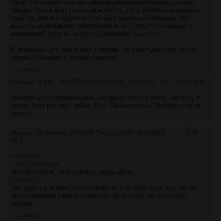
зачастую сносят совсем никак не контактировавших со мной
людей. Сноси мод только мои посты, тред жалобы не имел бы
смысла, ибо выглядел бы как тред одиночки-обиженки. Но
мочухра выпиливает практически всех. Когда-то активный и
интересный тред из-за этого щемления ныне угас.
А картинки - это моя война с мочем. Не хочет диалога, пусть
хентай с шотами и лолями смотрит.
>>846916
Аноним
# OP
21/05/21 Птн 22:01:53
№
846914
16
0
0
Лисокал со сподвижниками. Оставьте вы уже меня, наконец, в
покое. Я на рисовач забил. Всё. Окончательно. Забудьте меня
просто.
Аноним ID: Heaven
21/05/21 Птн 22:02:27
№
846915
17
0
0
>>846910
>твоя фантазия
Моя фантазия, твоя суровая реальность.
>>846911
Там другого актива пол анонимуса, а он срет туда чуть ли не
фотографиями своего толчка после того как по большому
сходил.
>>846918