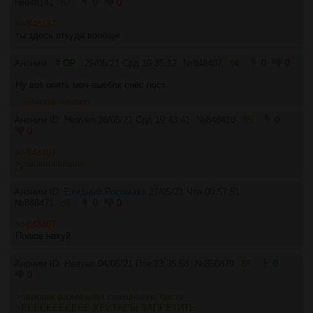
№
848141
83
0
0
>>848137
ты здесь откуда вообще
Аноним
# OP
26/05/21 Срд 19:35:12
№
848407
84
0
0
Ну вот опять моч-выебок снёс пост.
>>848410
>>848471
Аноним ID: Heaven
26/05/21 Срд 19:43:41
№
848410
85
0
0
>>848407
>ряяяяяяяяяяяя
Аноним ID:
Ехидный Росомаха
27/05/21 Чтв 00:57:51
№
848471
86
0
0
>>848407
Пошов нахуй.
Аноним ID: Heaven
04/06/21 Птн 23:35:58
№
850879
87
0
0
>человек размещает смешнявую пасту
>РЕЕЕЕЕЕЕЕЕЕ ХЕЙТАРЫ ЗАПРЕТИТЬ