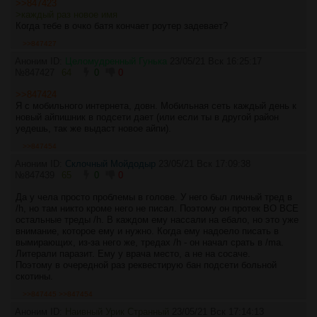
>>847423
>каждый раз новое имя
Когда тебе в очко батя кончает роутер задевает?
>>847427
Аноним ID:
Целомудренный Гунька
23/05/21 Вск 16:25:17
№
847427
64
0
0
>>847424
Я с мобильного интернета, довн. Мобильная сеть каждый день к
новый айпишник в подсети дает (или если ты в другой район
уедешь, так же выдаст новое айпи).
>>847454
Аноним ID:
Склочный Мойдодыр
23/05/21 Вск 17:09:38
№
847439
65
0
0
Да у чела просто проблемы в голове. У него был личный тред в
/h, но там никто кроме него не писал. Поэтому он протек ВО ВСЕ
остальные треды /h. В каждом ему нассали на ебало, но это уже
внимание, которое ему и нужно. Когда ему надоело писать в
вымирающих, из-за него же, тредах /h - он начал срать в /ma.
Литерали паразит. Ему у врача место, а не на сосаче.
Поэтому в очередной раз реквестирую бан подсети больной
скотины.
>>847445
>>847454
Аноним ID:
Наивный Урик Странный
23/05/21 Вск 17:14:13