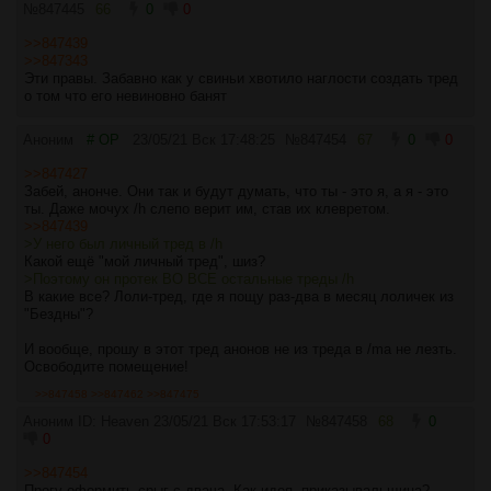
№
847445
66
0
0
>>847439
>>847343
Эти правы. Забавно как у свиньи хвотило наглости создать тред
о том что его невиновно банят
Аноним
# OP
23/05/21 Вск 17:48:25
№
847454
67
0
0
>>847427
Забей, анонче. Они так и будут думать, что ты - это я, а я - это
ты. Даже мочух /h слепо верит им, став их клевретом.
>>847439
>У него был личный тред в /h
Какой ещё "мой личный тред", шиз?
>Поэтому он протек ВО ВСЕ остальные треды /h
В какие все? Лоли-тред, где я пощу раз-два в месяц лоличек из
"Бездны"?
И вообще, прошу в этот тред анонов не из треда в /ma не лезть.
Освободите помещение!
>>847458
>>847462
>>847475
Аноним ID: Heaven
23/05/21 Вск 17:53:17
№
847458
68
0
0
>>847454
Прогу оформить срыг с двача. Как идея, приказывальщица?