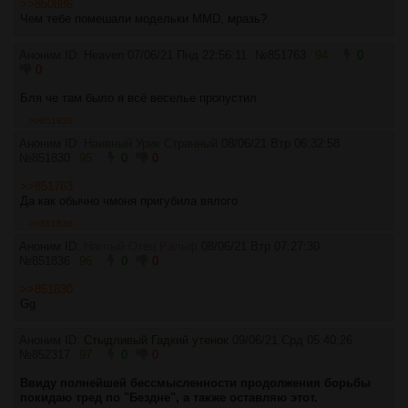
>>850886
Чем тебе помешали модельки MMD, мразь?
Аноним ID: Heaven
07/06/21 Пнд 22:56:11
№
851763
94
0
0
Бля че там было я всë веселье пропустил
>>851830
Аноним ID:
Наивный Урик Странный
08/06/21 Втр 06:32:58
№
851830
95
0
0
>>851763
Да как обычно чмоня пригубила вялого
>>851836
Аноним ID:
Наглый Отец Ральф
08/06/21 Втр 07:27:30
№
851836
96
0
0
>>851830
Gg
Аноним ID:
Стыдливый Гадкий утенок
09/06/21 Срд 05:40:26
№
852317
97
0
0
Ввиду полнейшей бессмысленности продолжения борьбы
покидаю тред по "Бездне", а также оставляю этот.