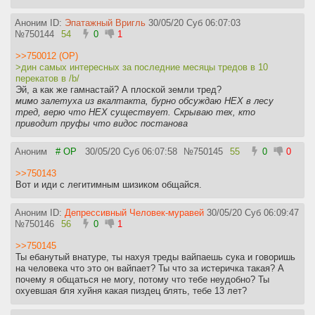
Аноним ID:
Эпатажный Вригль
30/05/20 Суб 06:07:03
№
750144
54
0
1
>>750012 (OP)
>дин самых интересных за последние месяцы тредов в 10
перекатов в /b/
Эй, а как же гамнастай? А плоской земли тред?
мимо залетуха из вкалтакта, бурно обсуждаю НЕХ в лесу
тред, верю что НЕХ существует. Скрываю тех, кто
приводит пруфы что видос постанова
Аноним
# OP
30/05/20 Суб 06:07:58
№
750145
55
0
0
>>750143
Вот и иди с легитимным шизиком общайся.
Аноним ID:
Депрессивный Человек-муравей
30/05/20 Суб 06:09:47
№
750146
56
0
1
>>750145
Ты ебанутый внатуре, ты нахуя треды вайпаешь сука и говоришь
на человека что это он вайпает? Ты что за истеричка такая? А
почему я общаться не могу, потому что тебе неудобно? Ты
охуевшая бля хуйня какая пиздец блять, тебе 13 лет?