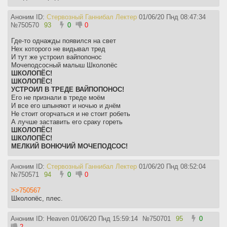
Аноним ID:
Стервозный Ганнибал Лектер
01/06/20 Пнд 08:47:34
№
750570
93
0
0
Где-то однажды появился на свет
Нех которого не видывал тред
И тут же устроил вайпопонос
Мочеподсосный малыш Школопёс
ШКОЛОПЁС!
ШКОЛОПЁС!
УСТРОИЛ В ТРЕДЕ ВАЙПОПОНОС!
Его не признали в треде моём
И все его шпыняют и ночью и днём
Не стоит огорчаться и не стоит робеть
А лучше заставить его сраку гореть
ШКОЛОПЁС!
ШКОЛОПЁС!
МЕЛКИЙ ВОНЮЧИЙ МОЧЕПОДСОС!
Аноним ID:
Стервозный Ганнибал Лектер
01/06/20 Пнд 08:52:04
№
750571
94
0
0
>>750567
Школопёс, плес.
Аноним ID: Heaven
01/06/20 Пнд 15:59:14
№
750701
95
0
2