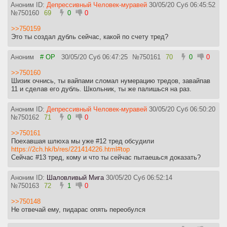
Аноним ID:
Депрессивный Человек-муравей
30/05/20 Суб 06:45:52
№
750160
69
0
0
>>750159
Это ты создал дубль сейчас, какой по счету тред?
Аноним
# OP
30/05/20 Суб 06:47:25
№
750161
70
0
0
>>750160
Шизик очнись, ты вайпами сломал нумерацию тредов, завайпав
11 и сделав его дубль. Школьник, ты же палишься на раз.
Аноним ID:
Депрессивный Человек-муравей
30/05/20 Суб 06:50:20
№
750162
71
0
0
>>750161
Поехавшая шлюха мы уже #12 тред обсудили
https://2ch.hk/b/res/221414226.html#top
Сейчас #13 тред, кому и что ты сейчас пытаешься доказать?
Аноним ID:
Шаловливый Мига
30/05/20 Суб 06:52:14
№
750163
72
1
0
>>750148
Не отвечай ему, пидарас опять переобулся