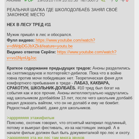
Аноним
# OP
29/05/20 Птн 20:05:38
№
750073
42
0
0
еще можно на нее попасться. Там значит люди в глубокой
древности жили. Явление конечно пугающее, но физически ему
РЕАЛЬНАЯ ШАПКА ГДЕ ШКОЛОДОЛБАЁБ ЗАНЯЛ СВОЁ
сложно навредить человеку, только с ума свести разве что.
ЗАКОННОЕ МЕСТО
Страшно представить какая по силе каквара образовалась бы на
месте современных многомиллионных мегаполисов если бы они
НЕХ В ЛЕСУ ТРЕД #11
исчезли и через десяток тысяч лет превратилис бы в дремучий
лес, если даже после стоянок древних людей пугающие каквары
Мужик пришёл в лес и обосрался.
остаются.
Фулл видево:
https://www.youtube.com/watch?
v=dWdpDGJbXZk&feature=youtu.be
Годная паста пиздабола попаданца:
Видимо ответов Серёги:
https://www.youtube.com/watch?
https://2ch.hk/b/res/221352430.html#221369990
v=vo1NynUgJoc
Предыдущий тред:
Краткое содержание предыдущих тредов:
Аноны разделились
на скетпикодаунов и полтергейст-дебилов. Пока что в войне
говна против мочи победивших нет. Теоретическая феня для
комфортного пребывания в треде -
ЛАБАЗ, КАКВАРА,
СРАКОТУН, ШКОЛЬНИК-ДОЛБАЁБ.
#10 тред был богат на
события как и все прочие. Аноны интеллектуально надругались
над школьником долбаёбом 13 лет, после чего школьник долбаёб
решил доказать вайпом, что он не долаёб и ему не бомбит.
Редкостный долбаёб, даже для школьников.
>аррряяяяя этажифильм
Поясняю, охотник говорил, что отснятый материал подлинный,
потому и выиграл фестиваль, из-за настоящих эмоций. А в
начале фильм должен был быть документалкой про лес и охоту.
>аррряяяяя эта жи лес там многа звуков