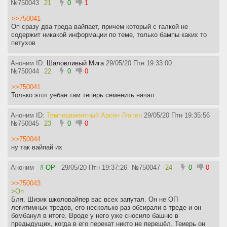
№
750043
21
0
1
>>750041
Оп сразу два треда вайпает, причем который с галкой не
содержит никакой информации по теме, только бампы каких то
петухов
Аноним ID:
Шаловливый Мига
29/05/20 Птн 19:33:00
№
750044
22
0
0
>>750041
Только этот уебан там теперь семенить начал
Аноним ID:
Темпераментный Арсен Люпен
29/05/20 Птн 19:35:56
№
750045
23
0
0
>>750044
ну так вайпай их
Аноним
# OP
29/05/20 Птн 19:37:26
№
750047
24
0
0
>>750043
>Оп
Бля. Шизик школовайпер вас всех запутал. Он не ОП
легитимных тредов, его несколько раз обсирали в треде и он
бомбанул в итоге. Вроде у него уже сносило башню в
предыдущих, когда в его перекат никто не перешёл. Теиерь он