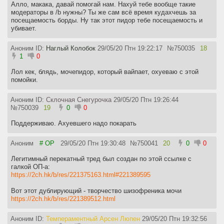
Алло, макака, давай помогай нам. Нахуй тебе вообще такие
модераторы в /b нужны? Ты же сам всё время кудахчешь за
посещаемость борды. Ну так этот пидор тебе посещаемость и
убивает.
Аноним ID:
Наглый Колобок
29/05/20 Птн 19:22:17
№
750035
18
1
0
Лол кек, блядь, мочепидор, который вайпает, охуеваю с этой
помойки.
Аноним ID:
Склочная Снегурочка
29/05/20 Птн 19:26:44
№
750039
19
0
0
Поддерживаю. Ахуевшего надо покарать
Аноним
# OP
29/05/20 Птн 19:30:48
№
750041
20
0
0
Легитимный перекатный тред был создан по этой ссылке с
галкой ОП-а:
https://2ch.hk/b/res/221375163.html#221389595
Вот этот дублирующий - творчество шизофреника мочи
https://2ch.hk/b/res/221389512.html
Аноним ID:
Темпераментный Арсен Люпен
29/05/20 Птн 19:32:56