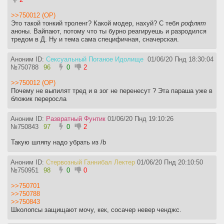
>>750012 (OP)
Это такой тонкий троленг? Какой модер, нахуй? С тебя
рофлят
аноны. Вайпают, потому что ты бурно реагируешь и разродился
тредом в Д. Ну и тема сама специфичная, сначерская.
Аноним ID:
Сексуальный Поганое Идолище
01/06/20 Пнд 18:30:04
№
750788
96
0
2
>>750012 (OP)
Почему не выпилят тред и в зог не перенесут ? Эта параша уже в
бложик переросла
Аноним ID:
Развратный Фунтик
01/06/20 Пнд 19:10:26
№
750843
97
0
2
Такую шляпу надо убрать из /b
Аноним ID:
Стервозный Ганнибал Лектер
01/06/20 Пнд 20:10:50
№
750951
98
0
0
>>750701
>>750788
>>750843
Школопсы защищают мочу, кек, сосачер невер ченджс.