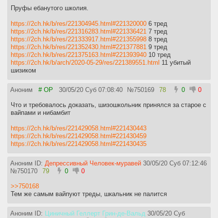
Пруфы ебанутого школия.
https://2ch.hk/b/res/221304945.html#221320000
6 тред
https://2ch.hk/b/res/221316283.html#221336421
7 тред
https://2ch.hk/b/res/221333917.html#221355998
8 тред
https://2ch.hk/b/res/221352430.html#221377881
9 тред
https://2ch.hk/b/res/221375163.html#221393940
10 тред
https://2ch.hk/b/arch/2020-05-29/res/221389551.html
11 убитый
шизиком
Аноним
# OP
30/05/20 Суб 07:08:40
№
750169
78
0
0
Что и требовалось доказать, шизошкольник принялся за старое с
вайпами и нибамбит
https://2ch.hk/b/res/221429058.html#221430443
https://2ch.hk/b/res/221429058.html#221430459
https://2ch.hk/b/res/221429058.html#221430435
Аноним ID:
Депрессивный Человек-муравей
30/05/20 Суб 07:12:46
№
750170
79
0
0
>>750168
Тем же самым вайпуют треды, шкальник не палится
Аноним ID:
Циничный Геллерт Грин-де-Вальд
30/05/20 Суб