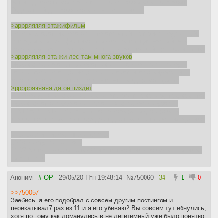
решил доказать вайпом, что он не долаёб и ему не бомбит.
Редкостный долбаёб, даже для школьников.
>аррряяяяя этажифильм
Поясняю, охотник говорил, что отснятый материал подлинный,
потому и выиграл фестиваль, из-за настоящих эмоций. А в
начале фильм должен был быть документалкой про лес и охоту.
>аррряяяяя эта жи лес там многа звуков
Мужик с видео опытный охотник и не раз ночевал в лесу, в
комментах много других реальных охотников с видосами на
канале, которые пишут о том, что это нездоровая хуйня.
>ррррряяяяяя да он пиздит
Рядовой деревенский реднек не отыграет на камеру так, как этот
мужик, смотри любого маняблоггера с видосами уровня
ПРОВЕЛИ НОЧЬ В ЛЕСУ, игра на камеру видна сразу, в
комментах многие подтверждают достоверность эмоций мужика.
Хронология измены бывалого:
13:37 Наступление ночи
14:37 Металлический стук (Либо тот чайник в разваленной избе,
либо топор)
15:27 Звуки похожи на рубку деревьев топором, либо что то
сильно стучит о дерево
Аноним
# OP
29/05/20 Птн 19:48:14
№
750060
34
1
0
15:58 Первый крик мужчины (как будто кого то режут/грызут)
16:42 Крик мужчины слышен более отчетливо
>>750057
18:05 Снова стук по дереву и по металлу
Заебись, я его подобрал с совсем другим постингом и
18:43 Слышен нечеловеческий вой, большей похожий на
перекатывал7 раз из 11 и я его убиваю? Вы совсем тут ебнулись,
обезьяну
хотя по тому как ломанулись в не легитимный уже было понятно.