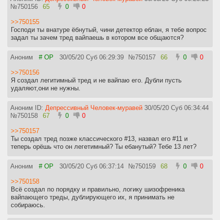
№
750156
65
0
0
>>750155
Господи ты внатуре ёбнутый, чини детектор еблан, я тебе вопрос
задал ты зачем тред вайпаешь в котором все общаются?
Аноним
# OP
30/05/20 Суб 06:29:39
№
750157
66
0
0
>>750156
Я создал легитимный тред и не вайпаю его. Дубли пусть
удаляют,они не нужны.
Аноним ID:
Депрессивный Человек-муравей
30/05/20 Суб 06:34:44
№
750158
67
0
0
>>750157
Ты создал тред позже классического #13, назвал его #11 и
теперь орёшь что он легетимный? Ты ебанутый? Тебе 13 лет?
Аноним
# OP
30/05/20 Суб 06:37:14
№
750159
68
0
0
>>750158
Всё создал по порядку и правильно, логику шизофреника
вайпающего треды, дублирующего их, я принимать не
собираюсь.