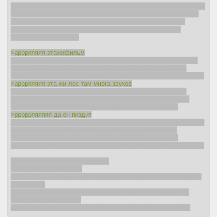
Краткое содержание предыдущих тредов: Аноны разделились на
скетпикодаунов и полтергейст-дебилов. Пока что в войне говна
против мочи победивших нет. Необходимый теоретический
минимум для комфортного пребывания в треде - ЛАБАЗ,
КАКВАРА, СРАКОТУН.
>аррряяяяя этажифильм
Поясняю, охотник говорил, что отснятый материал подлинный,
потому и выиграл фестиваль, из-за настоящих эмоций. А в
начале фильм должен был быть документалкой про лес и охоту.
>аррряяяяя эта жи лес там многа звуков
Мужик с видео опытный охотник и не раз ночевал в лесу, в
комментах много других реальных охотников с видосами на
канале, которые пишут о том, что это нездоровая хуйня.
>ррррряяяяяя да он пиздит
Рядовой деревенский реднек не отыграет на камеру так, как этот
мужик, смотри любого маняблоггера с видосами уровня
ПРОВЕЛИ НОЧЬ В ЛЕСУ, игра на камеру видна сразу, в
комментах многие подтверждают достоверность эмоций мужика.
Хронология измены бывалого:
13:37 Наступление ночи
14:37 Металлический стук (Либо тот чайник в разваленной избе,
либо топор)
15:27 Звуки похожи на рубку деревьев топором, либо что то
сильно стучит о дерево
15:58 Первый крик мужчины (как будто кого то режут/грызут)
16:42 Крик мужчины слышен более отчетливо