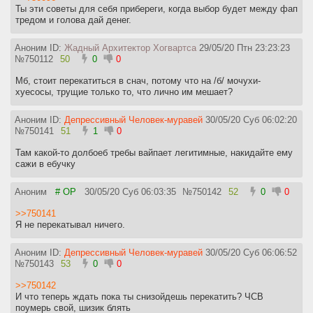
Ты эти советы для себя прибереги, когда выбор будет между фап
тредом и голова дай денег.
Аноним ID:
Жадный Архитектор Хогвартса
29/05/20 Птн 23:23:23
№
750112
50
0
0
Мб, стоит перекатиться в снач, потому что на /б/ мочухи-
хуесосы, трущие только то, что лично им мешает?
Аноним ID:
Депрессивный Человек-муравей
30/05/20 Суб 06:02:20
№
750141
51
1
0
Там какой-то долбоеб требы вайпает легитимные, накидайте ему
сажи в ебучку
Аноним
# OP
30/05/20 Суб 06:03:35
№
750142
52
0
0
>>750141
Я не перекатывал ничего.
Аноним ID:
Депрессивный Человек-муравей
30/05/20 Суб 06:06:52
№
750143
53
0
0
>>750142
И что теперь ждать пока ты снизойдешь перекатить? ЧСВ
поумерь свой, шизик блять