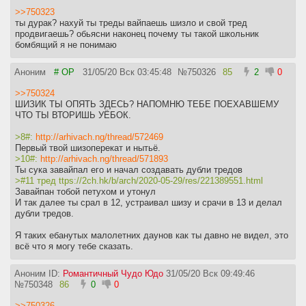
>>750323
ты дурак? нахуй ты треды вайпаешь шизло и свой тред
продвигаешь? обьясни наконец почему ты такой школьник
бомбящий я не понимаю
Аноним
# OP
31/05/20 Вск 03:45:48
№
750326
85
2
0
>>750324
ШИЗИК ТЫ ОПЯТЬ ЗДЕСЬ? НАПОМНЮ ТЕБЕ ПОЕХАВШЕМУ
ЧТО ТЫ ВТОРИШЬ УЁБОК.
>8#:
http://arhivach.ng/thread/572469
Первый твой шизоперекат и нытьё.
>10#:
http://arhivach.ng/thread/571893
Ты сука завайпал его и начал создавать дубли тредов
>#11 тред ttps://2ch.hk/b/arch/2020-05-29/res/221389551.html
Завайпан тобой петухом и утонул
И так далее ты срал в 12, устраивал шизу и срачи в 13 и делал
дубли тредов.
Я таких ебанутых малолетних даунов как ты давно не видел, это
всё что я могу тебе сказать.
Аноним ID:
Романтичный Чудо Юдо
31/05/20 Вск 09:49:46
№
750348
86
0
0
>>750326