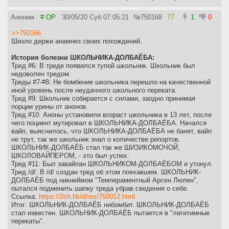
Аноним
# OP
30/05/20 Суб 07:05:21
№
750168
77
1
0
>>750166
Шизло держи анамнез своих похождений.
История болезни ШКОЛЬНИКА-ДОЛБАЁБА:
Тред #6: В треде появился тупой школьник. Школьник был
недоволен тредом.
Треды #7-#8: Не бомбение школьника перешло на качественной
иной уровень после неудачного школьного переката.
Тред #9: Школьник собирается с силами, заодно принимая
порции урины от анонов.
Тред #10: Аноны установили возраст школьника в 13 лет, после
чего поциент мутировал в ШКОЛЬНИКА-ДОЛБАЁБА. Начался
вайп, выяснилось, что ШКОЛЬНИКА-ДОЛБАЁБА не банят, вайп
не трут, так же школьник знал о количестве репортов.
ШКОЛЬНИК-ДОЛБАЁБ стал так же ШИЗИКОМОЧОЙ,
ШКОЛОВАЙПЕРОМ, - это был успех.
Тред #11: Был завайпан ШКОЛЬНИКОМ-ДОЛБАЁБОМ и утонул.
Тред /d/: В /d/ создан тред об этом поехавшем. ШКОЛЬНИК-
ДОЛБАЁБ под никнеймом "Темпераментный Арсен Люпен",
пытался подменить шапку треда убрав сведения о себе.
Ссылка:
https://2ch.hk/d/res/750012.html
Итог: ШКОЛЬНИК-ДОЛБАЁБ нибомбит. ШКОЛЬНИК-ДОЛБАЁБ
стал известен. ШКОЛЬНИК-ДОЛБАЁБ пытается в "легитимные
перекаты".