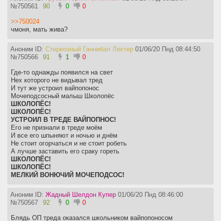
№
750561
90
0
0
>>750024
чмоня, мать жива?
Аноним ID:
Стервозный Ганнибал Лектер
01/06/20 Пнд 08:44:50
№
750566
91
1
0
Где-то однажды появился на свет
Нех которого не видывал тред
И тут же устроил вайпопонос
Мочеподсосный малыш Школопёс
ШКОЛОПЁС!
ШКОЛОПЁС!
УСТРОИЛ В ТРЕДЕ ВАЙПОПНОС!
Его не признали в треде моём
И все его шпыняют и ночью и днём
Не стоит огорчаться и не стоит робеть
А лучше заставить его сраку гореть
ШКОЛОПЁС!
ШКОЛОПЁС!
МЕЛКИЙ ВОНЮЧИЙ МОЧЕПОДСОС!
Аноним ID:
Жадный Шелдон Купер
01/06/20 Пнд 08:46:00
№
750567
92
0
0
Блядь ОП треда оказался школьником вайпопоносом