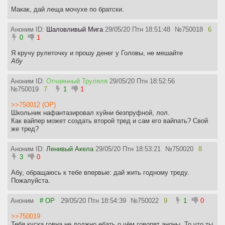
Макак, дай леща мочухе по братски.
Аноним ID:
Шаловливый Мига
29/05/20 Птн 18:51:48
№
750018
6
0
1
Я кручу рулеточку и прошу денег у Головы, не мешайте
Абу
Аноним ID:
Отчаянный Труляля
29/05/20 Птн 18:52:56
№
750019
7
1
1
>>750012 (OP)
Школьник нафантазировал хуйни безпруфной, лол.
Как вайпер может создать второй тред и сам его вайпать? Свой
же тред?
Аноним ID:
Ленивый Акела
29/05/20 Птн 18:53:21
№
750020
8
3
0
Абу, обращаюсь к тебе впервые: дай жить годному треду.
Пожалуйста.
Аноним
# OP
29/05/20 Птн 18:54:39
№
750022
9
1
0
>>750019
Тебя куска говна не должно ебать о чём говорят аноны. То что ты