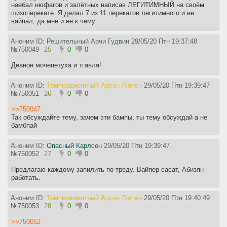
наебал нюфагов и залётных написав ЛЕГИТИМНЫЙ на своём
шизоперекате. Я делал 7 из 11 перекатов легитимного и не
вайпал, да мне и не к чему.
Аноним ID:
Решительный Арчи Гудвин
29/05/20 Птн 19:37:48
№
750049
25
0
0
Деанон мочепетуха и тгавля!
Аноним ID:
Темпераментный Арсен Люпен
29/05/20 Птн 19:39:47
№
750051
26
0
0
>>750047
Так обсуждайте тему, зачем эти бампы, ты тему обсуждай а не
бамбпай
Аноним ID:
Опасный Карлсон
29/05/20 Птн 19:39:47
№
750052
27
0
0
Предлагаю каждому запилить по треду. Вайпер сасат, Абизян
работать.
Аноним ID:
Темпераментный Арсен Люпен
29/05/20 Птн 19:40:49
№
750053
28
0
0
>>750052