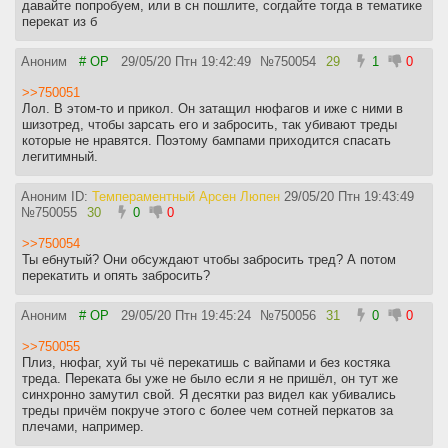
давайте попробуем, или в сн пошлите, согдайте тогда в тематике
перекат из б
Аноним
# OP
29/05/20 Птн 19:42:49
№
750054
29
1
0
>>750051
Лол. В этом-то и прикол. Он затащил нюфагов и иже с ними в
шизотред, чтобы зарсать его и забросить, так убивают треды
которые не нравятся. Поэтому бампами приходится спасать
легитимный.
Аноним ID:
Темпераментный Арсен Люпен
29/05/20 Птн 19:43:49
№
750055
30
0
0
>>750054
Ты ебнутый? Они обсуждают чтобы забросить тред? А потом
перекатить и опять забросить?
Аноним
# OP
29/05/20 Птн 19:45:24
№
750056
31
0
0
>>750055
Плиз, нюфаг, хуй ты чё перекатишь с вайпами и без костяка
треда. Переката бы уже не было если я не пришёл, он тут же
синхронно замутил свой. Я десятки раз видел как убивались
треды причём покруче этого с более чем сотней перкатов за
плечами, например.