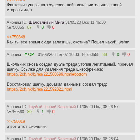
Фантазии тупорылого хуесоса, вайп исключительно с твоей
стороны идёт
Аноним ID:
Шаловливый Мига
31/05/20 Вск 11:46:30
№
750355
87
0
0
>>750348
Как ты все время сюда залазишь, скотина? Пошёл нахуй. webm
Аноним
# OP
01/06/20 Пнд 07:10:33
№
750555
88
0
0
Школьник снова создал дубль треда утопив легитимный, проебал
шапку. Ссылка для удаления треда шизофреника:
https://2ch.hk/b/res/221580699.html#bottom
Восстановил шапку, добавил данные и создал тред:
https://2ch.hk/b/res/221592821.html
Аноним ID:
Грубый Герпий Злостный
01/06/20 Пнд 08:26:57
№
750560
89
1
0
>>750019
а вот и тот школьник
Аноним ID:
Грубый Герпий Злостный
01/06/20 Пнд 08:28:04