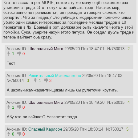
Кто-то нассал в рот МОЧЕ, потом эту же мочу ещё несколько раз
унижали в треде. Этот петух стал вайпать тред. Никаких мер,
естественно не принимается, он приходит и говорит сколько кто
репортил. Что за пиздец? Это уёбище с модерскими полномочиями
убило один самых интересных за последние месяцы тредов в 10
перекатов в /b/. Ебаный в рот, должна же быть какая-то черта у этой
помойки. Сука, уберите нахуй этого петуха. Он создал дубль треда и
теперь вайпает оба сразу.
Аноним ID:
Шаловливый Мига
29/05/20 Птн 18:47:01
№
750013
2
1
0
Тест
Аноним ID:
Решительный Микеланжело
29/05/20 Птн 18:47:03
№
750014
3
1
3
А школьникам-карантинщикам лишь бы рулеточки крутить.
Аноним ID:
Шаловливый Мига
29/05/20 Птн 18:49:20
№
750015
4
1
0
Абу что ли вайпает? Невзлетит тогда
Аноним ID:
Опасный Карлсон
29/05/20 Птн 18:50:14
№
750017
5
0
0