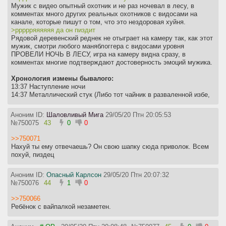
Мужик с видео опытный охотник и не раз ночевал в лесу, в
комментах много других реальных охотников с видосами на
канале, которые пишут о том, что это нездоровая хуйня.
>ррррряяяяяя да он пиздит
Рядовой деревенский реднек не отыграет на камеру так, как этот
мужик, смотри любого маняблоггера с видосами уровня
ПРОВЕЛИ НОЧЬ В ЛЕСУ, игра на камеру видна сразу, в
комментах многие подтверждают достоверность эмоций мужика.
Хронология измены бывалого:
13:37 Наступление ночи
14:37 Металлический стук (Либо тот чайник в разваленной избе,
либо топор)
15:27 Звуки похожи на рубку деревьев топором, либо что то
Аноним ID:
Шаловливый Мига
29/05/20 Птн 20:05:53
сильно стучит о дерево
№
750075
43
0
0
15:58 Первый крик мужчины (как будто кого то режут/грызут)
16:42 Крик мужчины слышен более отчетливо
>>750071
18:05 Снова стук по дереву и по металлу
Нахуй ты ему отвечаешь? Он свою шапку сюда приволок. Всем
18:43 Слышен нечеловеческий вой, большей похожий на
похуй, пиздец
обезьяну
18:53 Женский полустон/полувой
Аноним ID:
Опасный Карлсон
29/05/20 Птн 20:07:32
19:22 Что то среднее между женским плачем и воем
№
750076
44
1
0
20:43 Очень похоже на звук, когда женщина напевает что то с
закрытым ртом (типо колыбельной) + мужской плач
>>750066
21:06 Четкое "Э", как будто что то заметило Сергея, в тот же
Ребёнок с вайпалкой незаметен.
момент
словно имитация лягушачьего кваканья. Во время выстрела
слышен громкий мужской крик