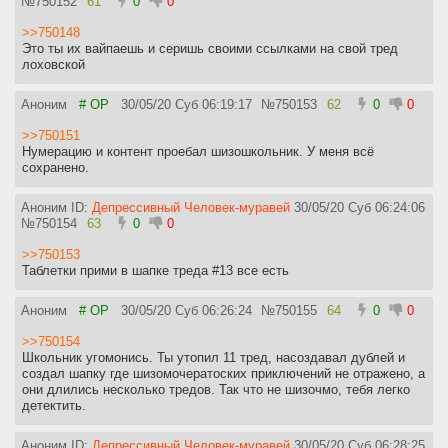
№
750152
61
0
0
>>750148
Это ты их вайпаешь и серишь своими ссылками на свой тред
лоховской
Аноним
# OP
30/05/20 Суб 06:19:17
№
750153
62
0
0
>>750151
Нумерацию и контент проебал шизошкольник. У меня всё
сохранено.
Аноним ID:
Депрессивный Человек-муравей
30/05/20 Суб 06:24:06
№
750154
63
0
0
>>750153
Таблетки прими в шапке треда #13 все есть
Аноним
# OP
30/05/20 Суб 06:26:24
№
750155
64
0
0
>>750154
Школьник угомонись. Ты утопил 11 тред, насоздавал дублей и
создал шапку где шизомочератоских приключений не отражено, а
они длились несколько тредов. Так что не шизочмо, тебя легко
детектить.
Аноним ID:
Депрессивный Человек-муравей
30/05/20 Суб 06:28:25