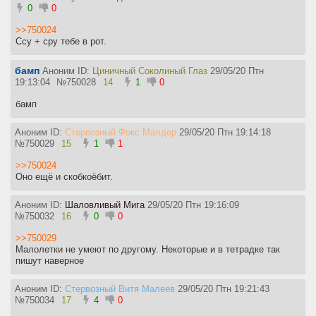
0
0
>>750024
Ссу + сру тебе в рот.
бамп
Аноним ID:
Циничный Соколиный Глаз
29/05/20 Птн
19:13:04
№
750028
14
1
0
бамп
Аноним ID:
Стервозный Фокс Малдер
29/05/20 Птн 19:14:18
№
750029
15
1
1
>>750024
Оно ещё и скобкоёбит.
Аноним ID:
Шаловливый Мига
29/05/20 Птн 19:16:09
№
750032
16
0
0
>>750029
Малолетки не умеют по другому. Некоторые и в тетрадке так
пишут наверное
Аноним ID:
Стервозный Витя Малеев
29/05/20 Птн 19:21:43
№
750034
17
4
0