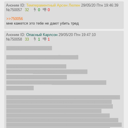
Аноним ID:
Темпераментный Арсен Люпен
29/05/20 Птн 19:46:39
№
750057
32
0
0
>>750056
мне кажется это тебе не дают убить тред
Аноним ID:
Опасный Карлсон
29/05/20 Птн 19:47:10
№
750058
33
1
1
Держите шапку на всякий.
НЕХ В ЛЕСУ ТРЕД #АНТИВАЙПЕРСКИЙ
Мужик пришёл в лес и обосрался.
Фулл видево:
https://www.youtube.com/watch?
v=dWdpDGJbXZk&feature=youtu.be
Видево ответов Серёги:
https://www.youtube.com/watch?
v=vo1NynUgJoc
Краткое содержание предыдущих тредов:
Аноны разделились
на скетпикодаунов и полтергейст-дебилов. Пока что в войне
говна против мочи победивших нет. Теоретическая феня для
комфортного пребывания в треде - ЛАБАЗ, КАКВАРА,
СРАКОТУН, ШКОЛЬНИК-ДОЛБАЁБ. #10 тред был богат на
события как и все прочие. Аноны интеллектуально надругались
над школьником долбаёбом 13 лет, после чего школьник долбаёб