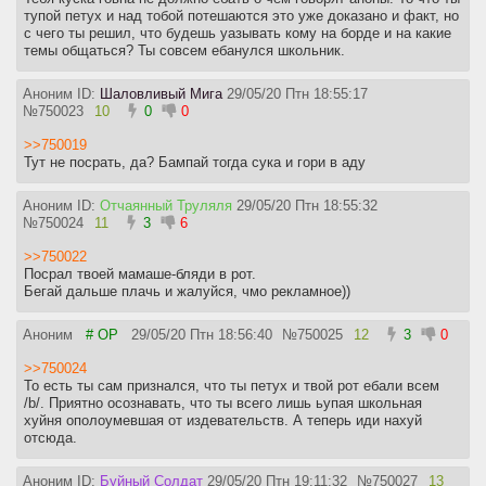
тупой петух и над тобой потешаются это уже доказано и факт, но
с чего ты решил, что будешь уазывать кому на борде и на какие
темы общаться? Ты совсем ебанулся школьник.
Аноним ID:
Шаловливый Мига
29/05/20 Птн 18:55:17
№
750023
10
0
0
>>750019
Тут не посрать, да? Бампай тогда сука и гори в аду
Аноним ID:
Отчаянный Труляля
29/05/20 Птн 18:55:32
№
750024
11
3
6
>>750022
Посрал твоей мамаше-бляди в рот.
Бегай дальше плачь и жалуйся, чмо рекламное))
Аноним
# OP
29/05/20 Птн 18:56:40
№
750025
12
3
0
>>750024
То есть ты сам признался, что ты петух и твой рот ебали всем
/b/. Приятно осознавать, что ты всего лишь ьупая школьная
хуйня ополоумевшая от издевательств. А теперь иди нахуй
отсюда.
Аноним ID:
Буйный Солдат
29/05/20 Птн 19:11:32
№
750027
13