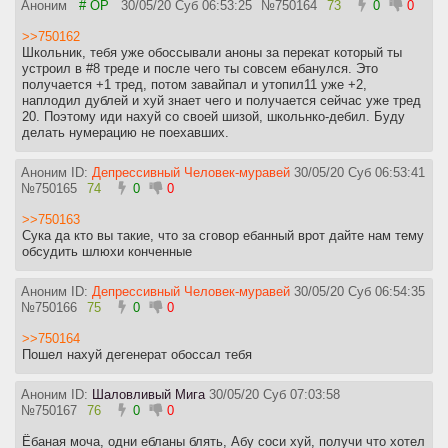
Аноним
# OP
30/05/20 Суб 06:53:25
№
750164
73
0
0
>>750162
Школьник, тебя уже обоссывали аноны за перекат который ты
устроил в #8 треде и после чего ты совсем ебанулся. Это
получается +1 тред, потом завайпал и утопил11 уже +2,
наплодил дублей и хуй знает чего и получается сейчас уже тред
20. Поэтому иди нахуй со своей шизой, школьнко-дебил. Буду
делать нумерацию не поехавших.
Аноним ID:
Депрессивный Человек-муравей
30/05/20 Суб 06:53:41
№
750165
74
0
0
>>750163
Сука да кто вы такие, что за сговор ебанный врот дайте нам тему
обсудить шлюхи конченные
Аноним ID:
Депрессивный Человек-муравей
30/05/20 Суб 06:54:35
№
750166
75
0
0
>>750164
Пошел нахуй дегенерат обоссал тебя
Аноним ID:
Шаловливый Мига
30/05/20 Суб 07:03:58
№
750167
76
0
0
Ёбаная моча, одни ебланы блять, Абу соси хуй, получи что хотел