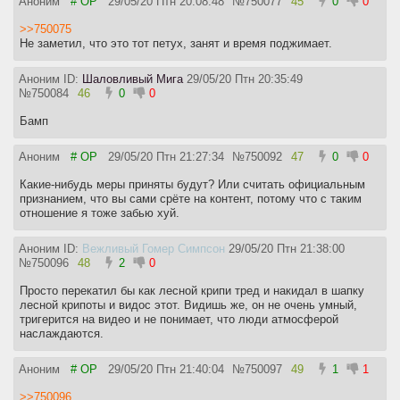
Аноним
# OP
29/05/20 Птн 20:08:48
№
750077
45
0
0
23:47 Что то среднее между мужским воем и плачем
25:35 Мужской вой усиливается и приближается к Сергею
>>750075
27:32 Тот же мужской вой
Не заметил, что это тот петух, занят и время поджимает.
28:10 Что то завывающее подобралось совсем близко
Аноним ID:
Шаловливый Мига
29/05/20 Птн 20:35:49
Предыдущий тред:
https://2ch.hk/b/res/221375163.html
№
750084
46
0
0
Бамп
Аноним
# OP
29/05/20 Птн 21:27:34
№
750092
47
0
0
Какие-нибудь меры приняты будут? Или считать официальным
признанием, что вы сами срёте на контент, потому что с таким
отношение я тоже забью хуй.
Аноним ID:
Вежливый Гомер Симпсон
29/05/20 Птн 21:38:00
№
750096
48
2
0
Просто перекатил бы как лесной крипи тред и накидал в шапку
лесной крипоты и видос этот. Видишь же, он не очень умный,
тригерится на видео и не понимает, что люди атмосферой
наслаждаются.
Аноним
# OP
29/05/20 Птн 21:40:04
№
750097
49
1
1
>>750096