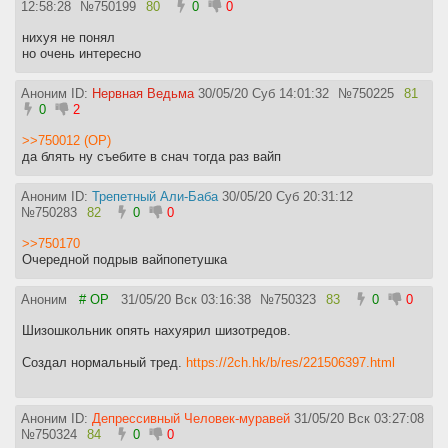
12:58:28
№
750199
80
0
0
нихуя не понял
но очень интересно
Аноним ID:
Нервная Ведьма
30/05/20 Суб 14:01:32
№
750225
81
0
2
>>750012 (OP)
да блять ну съебите в снач тогда раз вайп
Аноним ID:
Трепетный Али-Баба
30/05/20 Суб 20:31:12
№
750283
82
0
0
>>750170
Очередной подрыв вайпопетушка
Аноним
# OP
31/05/20 Вск 03:16:38
№
750323
83
0
0
Шизошкольник опять нахуярил шизотредов.
Создал нормальный тред.
https://2ch.hk/b/res/221506397.html
Аноним ID:
Депрессивный Человек-муравей
31/05/20 Вск 03:27:08
№
750324
84
0
0