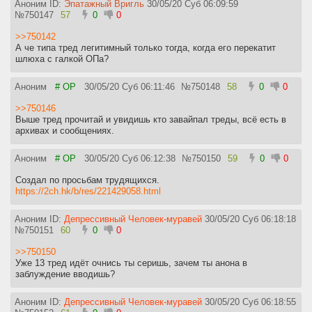
Аноним ID:
Эпатажный Вригль
30/05/20 Суб 06:09:59
№
750147
57
0
0
>>750142
А че типа тред легитимный только тогда, когда его перекатит
шлюха с галкой ОПа?
Аноним
# OP
30/05/20 Суб 06:11:46
№
750148
58
0
0
>>750146
Выше тред прочитай и увидишь кто завайпал треды, всё есть в
архивах и сообщениях.
Аноним
# OP
30/05/20 Суб 06:12:38
№
750150
59
0
0
Создал по просьбам трудящихся.
https://2ch.hk/b/res/221429058.html
Аноним ID:
Депрессивный Человек-муравей
30/05/20 Суб 06:18:18
№
750151
60
0
0
>>750150
Уже 13 тред идёт очнись ты серишь, зачем ты анона в
заблуждение вводишь?
Аноним ID:
Депрессивный Человек-муравей
30/05/20 Суб 06:18:55