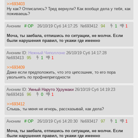
>>693403
Ну как? Отписались? Тред вернули? Как вообще дела у тебя, как
поживаешь?
Аноним
# OP
26/10/19 Суб 14:17:25
№
693412
94
1
1
Моча, ты заебала, отпишись по ситуации, не молчи. Если
были нарушения правил, то укажи где именно
Аноним ID:
Нежный Чиполлоне
26/10/19 Суб 14:17:28
№
693413
95
1
1
>>693409
Даже если предположить, что это ципсошник, то его пора
увольнять по профнепригодности
Аноним ID:
Умный Наруто Удзумаки
26/10/19 Суб 14:19:23
№
693416
96
0
1
>>693412
Слышь, ты меня не игнорь, рассказывай, как дела?
Аноним
# OP
26/10/19 Суб 14:20:30
№
693417
97
1
1
Моча, ты заебала, отпишись по ситуации, не молчи. Если
были нарушения правил, то укажи где именно