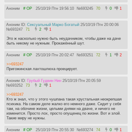
Аноним
# OP
25/10/19 Птн 19:56:10
№
693245
70
0
1
Аноним ID:
Сексуальный Марко Богатый
25/10/19 Птн 20:00:06
№
693247
71
2
1
Это ж насколько нужно быть неудачником, чтобы даже на даче
быть никому не нужным. Прокажённый шут.
Аноним
# OP
25/10/19 Птн 20:02:47
№
693251
72
1
2
>>693247
Пригожинская лахтошлюха проецирует.
Аноним ID:
Грубый Гудвин Нин
25/10/19 Птн 20:05:59
№
693252
73
2
1
>>693247
Кто ж знал, что у этого чушпана такая хрустальная неокрепшая
психика. На самом деле жалко его немного даже. Сидит у себя
там, на обочине жизни, целыми днями на дваче, и ничего не
изменится. Просто лох, просто опущенец по жизни. Вот и злой.
Такие миру не нужны.
Аноним
# OP
25/10/19 Птн 20:55:30
№
693274
74
0
1