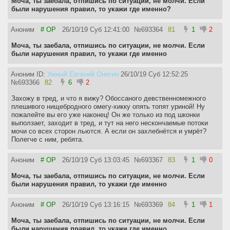
Моча, ты заебала, отпишись по ситуации, не молчи. Если
были нарушения правил, то укажи где именно?
Аноним
# OP
26/10/19 Суб 12:41:00
№
693364
81
1
2
Моча, ты заебала, отпишись по ситуации, не молчи. Если
были нарушения правил, то укажи где именно
Аноним ID:
Умный Евгений Онегин
26/10/19 Суб 12:52:25
№
693366
82
6
2
Захожу в тред, и что я вижу? Обоссаного девственномежного
плешивого нищебродного омегу-хикку опять топят уриной! Ну
пожалейте вы его уже наконец! Он же только из под шконки
выползает, заходит в тред, и тут на него нескончаемые потоки
мочи со всех сторон льются. А если он захлебнётся и умрёт?
Полегче с ним, ребята.
Аноним
# OP
26/10/19 Суб 13:03:45
№
693367
83
1
0
Моча, ты заебала, отпишись по ситуации, не молчи. Если
были нарушения правил, то укажи где именно
Аноним
# OP
26/10/19 Суб 13:16:15
№
693369
84
1
1
Моча, ты заебала, отпишись по ситуации, не молчи. Если
были нарушения правил, то укажи где именно