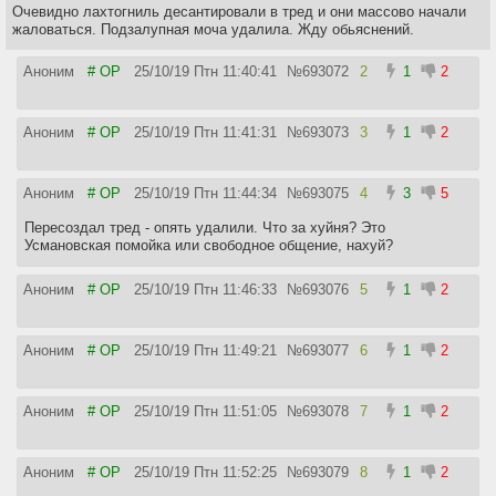
Очевидно лахтогниль десантировали в тред и они массово начали
жаловаться. Подзалупная моча удалила. Жду обьяснений.
Аноним
# OP
25/10/19 Птн 11:40:41
№
693072
2
1
2
Аноним
# OP
25/10/19 Птн 11:41:31
№
693073
3
1
2
Аноним
# OP
25/10/19 Птн 11:44:34
№
693075
4
3
5
Пересоздал тред - опять удалили. Что за хуйня? Это
Усмановская помойка или свободное общение, нахуй?
Аноним
# OP
25/10/19 Птн 11:46:33
№
693076
5
1
2
Аноним
# OP
25/10/19 Птн 11:49:21
№
693077
6
1
2
Аноним
# OP
25/10/19 Птн 11:51:05
№
693078
7
1
2
Аноним
# OP
25/10/19 Птн 11:52:25
№
693079
8
1
2