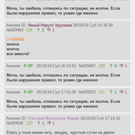
Моча, ты заебала, отпишись по ситуации, не молчи. Если
были нарушения правил, то укажи где именно
Аноним ID:
Умный Наруто Удзумаки
26/10/19 Суб 16:34:30
№
693493
119
2
1
>>693486
мооча
мооча
все вместе!
Аноним
# OP
26/10/19 Суб 16:43:52
№
693497
120
0
1
Моча, ты заебала, отпишись по ситуации, не молчи. Если
были нарушения правил, то укажи где именно
Аноним
# OP
26/10/19 Суб 17:01:08
№
693503
121
1
1
Моча, ты заебала, отпишись по ситуации, не молчи. Если
были нарушения правил, то укажи где именно
Аноним ID:
Опытный Вильгельм Фишер
26/10/19 Суб 17:14:26
№
693506
122
1
1
Ебать у лоха жизни нету, аихдец , круглые сутки на дваче.