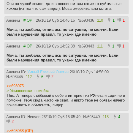
Они на чужой земле, да и в основном там какие то субтильные
хохлы (из тех что сам видел). Мова омерзительна кстати.
Аноним
# OP
26/10/19 Суб 14:46:16
№
693436
110
1
1
Моча, ты заебала, отпишись по ситуации, не молчи. Если
были нарушения правил, то укажи где именно
Аноним
# OP
26/10/19 Суб 14:52:38
№
693443
111
1
1
Моча, ты заебала, отпишись по ситуации, не молчи. Если
были нарушения правил, то укажи где именно
Аноним ID:
Умный Евгений Онегин
26/10/19 Суб 14:56:09
№
693445
112
6
2
>>693075
> Усмановская помойка
This. А теперь съёбывай к себе в интернет из
РУ
нета и сиди не в
помойке, тебя сюда никто не звал, и никто тебе не обязан ничего
показывать и объяснять, пидор.
Аноним ID: Heaven
26/10/19 Суб 15:05:49
№
693449
113
4
2
>>693068 (OP)