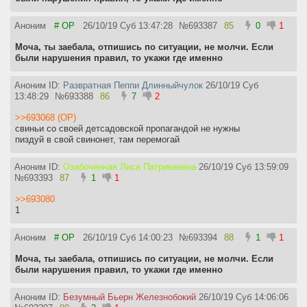
Аноним
# OP
26/10/19 Суб 13:47:28
№
693387
85
0
1
Моча, ты заебала, отпишись по ситуации, не молчи. Если
были нарушения правил, то укажи где именно
Аноним ID:
Развратная Пеппи Длинныйчулок
26/10/19 Суб
13:48:29
№
693388
86
7
2
>>693068 (OP)
свиньи со своей детсадовской пропагандой не нужны
пиздуй в свой свинонет, там перемогай
Аноним ID:
Озабоченная Лиса Патрикеевна
26/10/19 Суб 13:59:09
№
693393
87
1
1
>>693080
1
Аноним
# OP
26/10/19 Суб 14:00:23
№
693394
88
1
1
Моча, ты заебала, отпишись по ситуации, не молчи. Если
были нарушения правил, то укажи где именно
Аноним ID:
Безумный Бьерн Железнобокий
26/10/19 Суб 14:06:06