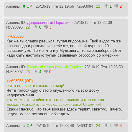
Аноним
# OP
25/10/19 Птн 12:19:56
№
693094
21
1
2
Аноним ID:
Депрессивный Перышкин
25/10/19 Птн 12:22:09
№
693095
22
8
3
>>693093
Как же ты сладко рвёшься, тупая пидорашка. Твой видос та же
пропаганда и разжигание, тебе же, сельской дуре раз 20
написали уже. То же, что и у Мудозвона, только наоборот. Этот
надо быть настолько тупым свинявным отбросом со жмеринки
Аноним ID:
Ехидный Серебрянный Серфер
25/10/19 Птн 12:26:50
№
693097
23
4
0
>>693068 (OP)
> это не пиар, я скозал не пиар!
Чёт в голосяндру с этого опущенного на всю доску
недоразумения.
> мам, москали обижают в москальском интернете на
москальком сайте на москальском языке! Скажи им!
Скажи спасибо, что тебя вообще здесь терпят, свинтус. Ничего,
недельку вас осталось наблюдать.
Аноним
# OP
25/10/19 Птн 12:33:48
№
693101
24
4
3