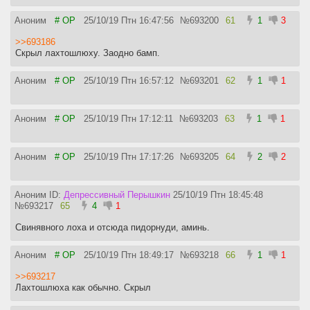
Аноним
# OP
25/10/19 Птн 16:47:56
№
693200
61
1
3
>>693186
Скрыл лахтошлюху. Заодно бамп.
Аноним
# OP
25/10/19 Птн 16:57:12
№
693201
62
1
1
Аноним
# OP
25/10/19 Птн 17:12:11
№
693203
63
1
1
Аноним
# OP
25/10/19 Птн 17:17:26
№
693205
64
2
2
Аноним ID:
Депрессивный Перышкин
25/10/19 Птн 18:45:48
№
693217
65
4
1
Свинявного лоха и отсюда пидорнуди, аминь.
Аноним
# OP
25/10/19 Птн 18:49:17
№
693218
66
1
1
>>693217
Лахтошлюха как обычно. Скрыл