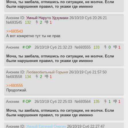
Моча, ты заебала, отпишись по ситуации, не молчи. Если
были нарушения правил, то укажи где именно
Аноним ID:
Умный Наруто Удзумаки
26/10/19 Суб 20:26:21
№
693545
132
2
1
>>693543
А вот конкретно тут ты не прав
Аноним
# OP
26/10/19 Суб 21:32:23
№
693555
133
0
1
Моча, ты заебала, отпишись по ситуации, не молчи. Если
были нарушения правил, то укажи где именно
Аноним ID:
Любвеобильный Горыня
26/10/19 Суб 21:57:50
№
693558
134
2
1
>>693555
Продолжай.
Аноним
# OP
26/10/19 Суб 22:25:03
№
693564
135
1
1
Моча, ты заебала, отпишись по ситуации, не молчи. Если
были нарушения правил, то укажи где именно
Аноним ID:
Умный Евгений Онегин
26/10/19 Суб 22:27:47