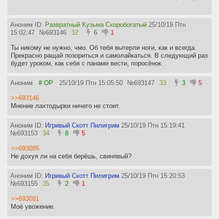
Аноним ID:
Развратный Кузьма Скоробогатый
25/10/19 Птн
15:02:47
№
693146
32
6
1
Ты никому не нужно, чмо. Об тебя вытерли ноги, как и всегда.
Прекрасно ращай позориться и самолайкаться. В следующий раз
будет уроком, как себя с панами вести, поросёнок.
Аноним
# OP
25/10/19 Птн 15:05:50
№
693147
33
3
5
>>693146
Мнение лахтодырки ничего не стоит.
Аноним ID:
Игривый Скотт Пилигрим
25/10/19 Птн 15:19:41
№
693153
34
8
5
>>693085
Не дохуя ли на себя берёшь, свинявый?
Аноним ID:
Игривый Скотт Пилигрим
25/10/19 Птн 15:20:53
№
693155
35
2
1
>>693081
Моё увожение.