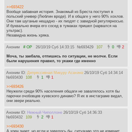
>>693422
Вообще забавная история. Знакомый из Бреста поступил в
польский универ (Люблин вроде). И в общаге у него 90% хохлов.
Они там шуганые нещадно - их пиздят с завидной регулярносью.
И буквально вчера его сосед в тумаках пришел (нарвался на
ультрас).
Незавидна жизнь хряка.
Аноним
# OP
26/10/19 Суб 14:33:15
№
693429
107
0
2
Моча, ты заебала, отпишись по ситуации, не молчи. Если
были нарушения правил, то укажи где именно
Аноним ID:
Депрессивная Микуру Асахина
26/10/19 Суб 14:34:14
№
693430
108
1
1
>>693426
Неужели среди 90% населения общаги не завалялось хотя бы
парочки очобовцев хуевского динамо? Я их в инстаграме видал,
они звери реально.
Аноним ID:
Нежный Чиполлоне
26/10/19 Суб 14:36:33
№
693432
109
2
1
>>693430
А хрен знает, но если и завелось бы, ситуацию это не изменит.