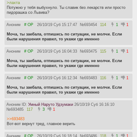
>лахта
Потужно у тебя выбухнуло. Ты славик без лекарств или просто
пидорашка со Львива?
Аноним
# OP
26/10/19 Суб 15:17:47
№
693454
114
1
1
Моча, ты заебала, отпишись по ситуации, не молчи. Если
были нарушения правил, то укажи где именно
Аноним
# OP
26/10/19 Суб 16:04:33
№
693475
115
1
1
Моча, ты заебала, отпишись по ситуации, не молчи. Если
были нарушения правил, то укажи где именно
Аноним
# OP
26/10/19 Суб 16:12:34
№
693483
116
1
1
Моча, ты заебала, отпишись по ситуации, не молчи. Если
были нарушения правил, то укажи где именно
Аноним ID:
Умный Наруто Удзумаки
26/10/19 Суб 16:16:10
№
693485
117
3
1
>>693483
Вот-вот вернут тред, главное верить
Аноним
# OP
26/10/19 Суб 16:18:14
№
693486
118
1
1