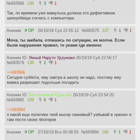
№
693566
136
3
1
Так, по времени уже мамулька должна это дефективное
шизоуёбище согнать с компьютера.
Аноним
# OP
26/10/19 Суб 22:55:12
№
693575
137
1
1
Моча, ты заебала, отпишись по ситуации, не молчи. Если
были нарушения правил, то укажи где именно
Аноним ID:
Умный Наруто Удзумаки
26/10/19 Суб 22:56:17
№
693579
138
2
1
>>693566
Сегодня суббота, ему завтра в школу не надо, поэтому ему
мамка разрешает подольше посидеть
Аноним ID:
Воспитанный Одиссей
26/10/19 Суб 23:54:20
№
693892
139
6
1
>>693084
о какой еще политике твой высер свинявый? уебывай в хрюкач и
там пости своих блогеров
Аноним
# OP
27/10/19 Вск 00:08:55
№
693894
140
1
1