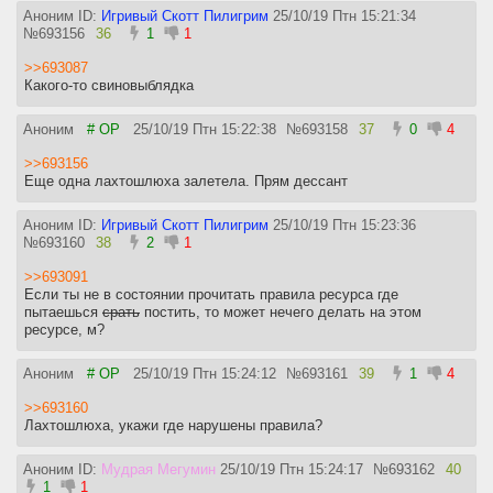
Аноним ID:
Игривый Скотт Пилигрим
25/10/19 Птн 15:21:34
№
693156
36
1
1
>>693087
Какого-то свиновыблядка
Аноним
# OP
25/10/19 Птн 15:22:38
№
693158
37
0
4
>>693156
Еще одна лахтошлюха залетела. Прям дессант
Аноним ID:
Игривый Скотт Пилигрим
25/10/19 Птн 15:23:36
№
693160
38
2
1
>>693091
Если ты не в состоянии прочитать правила ресурса где
пытаешься
срать
постить, то может нечего делать на этом
ресурсе, м?
Аноним
# OP
25/10/19 Птн 15:24:12
№
693161
39
1
4
>>693160
Лахтошлюха, укажи где нарушены правила?
Аноним ID:
Мудрая Мегумин
25/10/19 Птн 15:24:17
№
693162
40
1
1