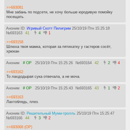
>>693081
Мне забань по подсети, не хочу больше юродивую помойку
посещать.
Аноним ID:
Игривый Скотт Пилигрим
25/10/19 Птн 15:25:18
№
693163
41
4
1
>>693158
Шлюха твоя мамка, которая за пятихатку у гастеров сосёт,
хрюкан
Аноним
# OP
25/10/19 Птн 15:25:26
№
693164
42
2
4
>>693162
То лахдодырая сука отвечала, а не моча.
Аноним
# OP
25/10/19 Птн 15:25:43
№
693165
43
1
2
>>693163
Лахтоблядь, плез.
Аноним ID:
Решительный Муми-тролль
25/10/19 Птн 15:25:47
№
693166
44
3
2
>>693068 (OP)