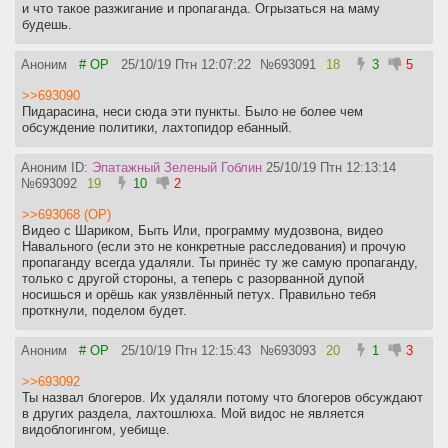
и что такое разжигание и пропаганда. Огрызаться на маму
будешь.
Аноним
# OP
25/10/19 Птн 12:07:22
№
693091
18
3
5
>>693090
Пидарасина, неси сюда эти пункты. Было не более чем
обсуждение политики, лахтопидор ебанный.
Аноним ID:
Эпатажный Зеленый Гоблин
25/10/19 Птн 12:13:14
№
693092
19
10
2
>>693068 (OP)
Видео с Шариком, Быть Или, программу мудозвона, видео
Навального (если это не конкретные расследования) и прочую
пропаганду всегда удаляли. Ты принёс ту же самую пропаганду,
только с другой стороны, а теперь с разорванной дупой
носишься и орёшь как уязвлённый петух. Правильно тебя
проткнули, поделом будет.
Аноним
# OP
25/10/19 Птн 12:15:43
№
693093
20
1
3
>>693092
Ты назвал блогеров. Их удаляли потому что блогеров обсуждают
в других раздела, лахтошлюха. Мой видос не является
видоблогингом, уебище.