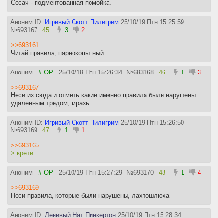
Сосач - подментованная помойка.
Аноним ID:
Игривый Скотт Пилигрим
25/10/19 Птн 15:25:59
№
693167
45
3
2
>>693161
Читай правила, парнокопытный
Аноним
# OP
25/10/19 Птн 15:26:34
№
693168
46
1
3
>>693167
Неси их сюда и отметь какие именно правила были нарушены
удаленным тредом, мразь.
Аноним ID:
Игривый Скотт Пилигрим
25/10/19 Птн 15:26:50
№
693169
47
1
1
>>693165
> врети
Аноним
# OP
25/10/19 Птн 15:27:29
№
693170
48
1
4
>>693169
Неси правила, которые были нарушены, лахтошлюха
Аноним ID:
Ленивый Нат Пинкертон
25/10/19 Птн 15:28:34