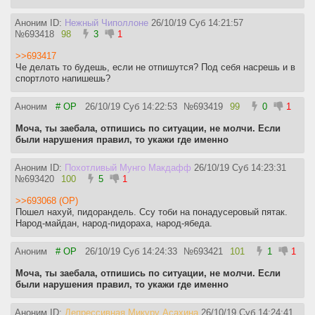
Аноним ID:
Нежный Чиполлоне
26/10/19 Суб 14:21:57
№
693418
98
3
1
>>693417
Че делать то будешь, если не отпишутся? Под себя насрешь и в
спортлото напишешь?
Аноним
# OP
26/10/19 Суб 14:22:53
№
693419
99
0
1
Моча, ты заебала, отпишись по ситуации, не молчи. Если
были нарушения правил, то укажи где именно
Аноним ID:
Похотливый Мунго Макдафф
26/10/19 Суб 14:23:31
№
693420
100
5
1
>>693068 (OP)
Пошел нахуй, пидорандель. Ссу тоби на понадусеровый пятак.
Народ-майдан, народ-пидораха, народ-ябеда.
Аноним
# OP
26/10/19 Суб 14:24:33
№
693421
101
1
1
Моча, ты заебала, отпишись по ситуации, не молчи. Если
были нарушения правил, то укажи где именно
Аноним ID:
Депрессивная Микуру Асахина
26/10/19 Суб 14:24:41