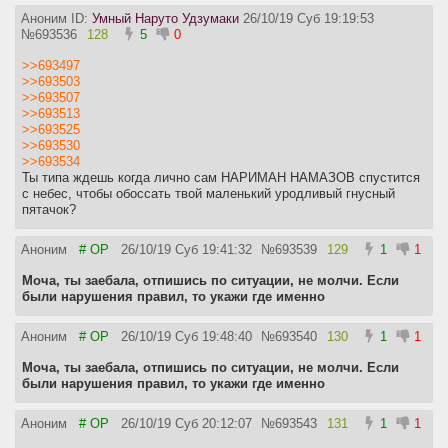
Аноним ID:
Умный Наруто Удзумаки
26/10/19 Суб 19:19:53
№
693536
128
5
0
>>693497
>>693503
>>693507
>>693513
>>693525
>>693530
>>693534
Ты типа ждешь когда лично сам НАРИМАН НАМАЗОВ спустится
с небес, чтобы обоссать твой маленький уродливый гнусный
пятачок?
Аноним
# OP
26/10/19 Суб 19:41:32
№
693539
129
1
1
Моча, ты заебала, отпишись по ситуации, не молчи. Если
были нарушения правил, то укажи где именно
Аноним
# OP
26/10/19 Суб 19:48:40
№
693540
130
1
1
Моча, ты заебала, отпишись по ситуации, не молчи. Если
были нарушения правил, то укажи где именно
Аноним
# OP
26/10/19 Суб 20:12:07
№
693543
131
1
1