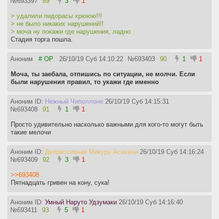
№
693397
89
3
1
> удалили пидорасы хрююю!!!
> не было никаких нарушений!!
> моча ну покажи где нарушения, ладно
Стадия торга пошла.
Аноним
# OP
26/10/19 Суб 14:10:22
№
693403
90
1
1
Моча, ты заебала, отпишись по ситуации, не молчи. Если
были нарушения правил, то укажи где именно
Аноним ID:
Нежный Чиполлоне
26/10/19 Суб 14:15:31
№
693408
91
1
1
Просто удивительно насколько важными для кого-то могут быть
такие мелочи
Аноним ID:
Депрессивная Микуру Асахина
26/10/19 Суб 14:16:24
№
693409
92
3
1
>>693408
Пятнадцать гривен на кону, сука!
Аноним ID:
Умный Наруто Удзумаки
26/10/19 Суб 14:16:40
№
693411
93
5
1