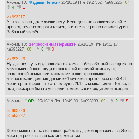
Аноним ID:
Жадный Пегасик
25/10/19 Птн 19:27:52
№
693226
67
4
1
>>693217
У этого говна даже жизни нету. Весь день на оранжевом сайте
провёл, нелепо копротивляясь, в итоге всё равно напился урины.
Забавный зверёк.
Аноним ID:
Депрессивный Перышкин
25/10/19 Птн 19:32:17
№
693227
68
6
0
>>693226
Ну дак вся суть срукраинского скама — безработный наездник на
маменькиной шее, сидя в пропахшей спермой комнатухе,
заваленной немытыми тарелками с заветрившимися
макарошками целыми днями киберунижен прям через свой 4:3
монитор, я уверен что этот клоун в 2k19 с компа сидит. Вот ведь
чмо, поскорей бы его усыпили, только своих родителей позорит.
Аноним
# OP
25/10/19 Птн 19:49:00
№
693233
69
2
5
>>693226
>>693227
Кокие смешные лахтошлюхи, работая дыркой пригожина за 25к в
месяц и россказывая как мне живеться.