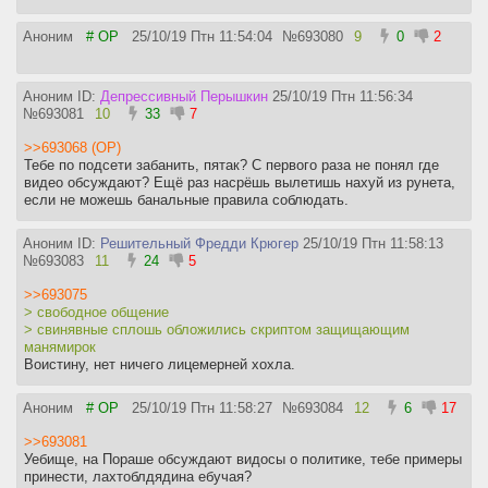
Аноним
# OP
25/10/19 Птн 11:54:04
№
693080
9
0
2
Аноним ID:
Депрессивный Перышкин
25/10/19 Птн 11:56:34
№
693081
10
33
7
>>693068 (OP)
Тебе по подсети забанить, пятак? С первого раза не понял где
видео обсуждают? Ещё раз насрёшь вылетишь нахуй из рунета,
если не можешь банальные правила соблюдать.
Аноним ID:
Решительный Фредди Крюгер
25/10/19 Птн 11:58:13
№
693083
11
24
5
>>693075
> свободное общение
> свинявные сплошь обложились скриптом защищающим
манямирок
Воистину, нет ничего лицемерней хохла.
Аноним
# OP
25/10/19 Птн 11:58:27
№
693084
12
6
17
>>693081
Уебище, на Пораше обсуждают видосы о политике, тебе примеры
принести, лахтоблдядина ебучая?