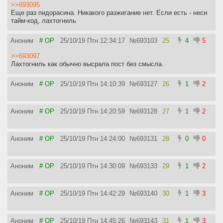
>>693095
Еще раз пидорасина. Никакого разжигание нет. Если есть - неси
тайм-код, лахтогниль
Аноним
# OP
25/10/19 Птн 12:34:17
№
693103
25
4
5
>>693097
Лахтогниль как обычно высрала пост без смысла.
Аноним
# OP
25/10/19 Птн 14:10:39
№
693127
26
1
2
Аноним
# OP
25/10/19 Птн 14:20:59
№
693128
27
1
2
Аноним
# OP
25/10/19 Птн 14:24:00
№
693131
28
0
0
Аноним
# OP
25/10/19 Птн 14:30:09
№
693133
29
1
2
Аноним
# OP
25/10/19 Птн 14:42:29
№
693140
30
1
3
Аноним
# OP
25/10/19 Птн 14:45:26
№
693143
31
1
3