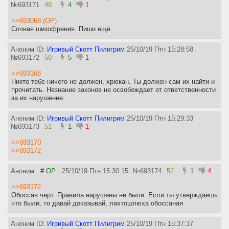
№
693171
49
4
1
>>693068 (OP)
Сочная шизофрения. Пиши ещё.
Аноним ID:
Игривый Скотт Пилигрим
25/10/19 Птн 15:28:58
№
693172
50
5
1
>>693168
Никто тебе ничего не должен, хрюкан. Ты должен сам их найти и
прочитать. Незнание законов не освобождает от ответственности
за их нарушение.
Аноним ID:
Игривый Скотт Пилигрим
25/10/19 Птн 15:29:33
№
693173
51
1
1
>>693170
>>693172
Аноним
# OP
25/10/19 Птн 15:30:15
№
693174
52
1
4
>>693172
Обоссан черт. Правила нарушены не были. Если ты утверждаешь
что были, то давай доказывай, лахтошлюха обоссаная
Аноним ID:
Игривый Скотт Пилигрим
25/10/19 Птн 15:37:37