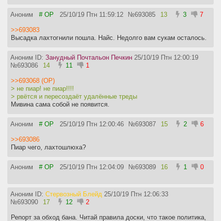
Аноним
# OP
25/10/19 Птн 11:59:12
№
693085
13
3
7
>>693083
Высадка лахтогнили пошла. Найс. Недолго вам сукам осталось.
Аноним ID:
Занудный Почтальон Печкин
25/10/19 Птн 12:00:19
№
693086
14
11
1
>>693068 (OP)
> не пиар! не пиар!!!!
> рвётся и пересоздаёт удалённые треды
Мивина сама собой не появится.
Аноним
# OP
25/10/19 Птн 12:00:46
№
693087
15
2
6
>>693086
Пиар чего, лахтошлюха?
Аноним
# OP
25/10/19 Птн 12:04:09
№
693089
16
1
0
Аноним ID:
Стервозный Блейд
25/10/19 Птн 12:06:33
№
693090
17
12
2
Репорт за обход бана. Читай правила доски, что такое политика,