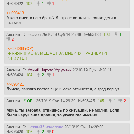
№
693422
102
1
1
>>693413
А кого вместо него брать? В стране остались только дети и
старики.
Аноним ID: Heaven
26/10/19 Суб 14:25:49
№
693423
103
1
2
>>693068 (OP)
>РЯЯЯЯ!!! МОЧА МЕШАЕТ ЗА МИВИНУ ПРАЦИВАТИ!!!
РЯТУЙТЕ!!
Аноним ID:
Умный Наруто Удзумаки
26/10/19 Суб 14:26:11
№
693424
104
2
1
>>693421
Думаю, парочка постов еще и моча отпишется, а тред вернут
Аноним
# OP
26/10/19 Суб 14:26:29
№
693425
105
1
2
Моча, ты заебала, отпишись по ситуации, не молчи. Если
были нарушения правил, то укажи где именно
Аноним ID:
Нежный Чиполлоне
26/10/19 Суб 14:28:55
№
693426
106
2
0