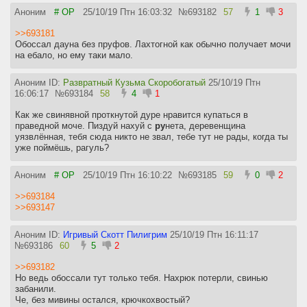
Аноним
# OP
25/10/19 Птн 16:03:32
№
693182
57
1
3
>>693181
Обоссал дауна без пруфов. Лахтогной как обычно получает мочи
на ебало, но ему таки мало.
Аноним ID:
Развратный Кузьма Скоробогатый
25/10/19 Птн
16:06:17
№
693184
58
4
1
Как же свинявной проткнутой дуре нравится купаться в
праведной моче. Пиздуй нахуй с
ру
нета, деревенщина
уязвлённая, тебя сюда никто не звал, тебе тут не рады, когда ты
уже поймёшь, рагуль?
Аноним
# OP
25/10/19 Птн 16:10:22
№
693185
59
0
2
>>693184
>>693147
Аноним ID:
Игривый Скотт Пилигрим
25/10/19 Птн 16:11:17
№
693186
60
5
2
>>693182
Но ведь обоссали тут только тебя. Нахрюк потерли, свинью
забанили.
Че, без мивины остался, крючкохвостый?