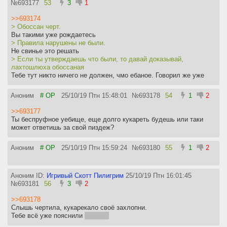
№
693177
53
3
1
>>693174
> Обоссан черт.
Вы такими уже рождаетесь
> Правила нарушены не были.
Не свинье это решать
> Если ты утверждаешь что были, то давай доказывай,
лахтошлюха обоссаная
Тебе тут никто ничего не должен, чмо ебаное. Говорил же уже
Аноним
# OP
25/10/19 Птн 15:48:01
№
693178
54
1
2
>>693177
Ты беспруфное уебище, еще долго кукареть будешь или таки
может ответишь за свой пиздеж?
Аноним
# OP
25/10/19 Птн 15:59:24
№
693180
55
1
2
Аноним ID:
Игривый Скотт Пилигрим
25/10/19 Птн 16:01:45
№
693181
56
3
2
>>693178
Слышь чертила, кукарекало своё захлопни.
Тебе всё уже пояснили
за щеку