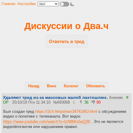
Главная
Настройки
Дискуссии о Два.ч
Ответить в тред
Назад
Вниз
Каталог
Обновить
Удаляют тред из-за массовых жалоб лахтошлюх.
Аноним
#
OP
25/10/19 Птн 11:34:10
№
693068
1
36
80
Был создан тред
https://2ch.hk/po/res/34741953.html
с обсуждением
видео о политике с телеканала. Вот видос
https://www.youtube.com/watch?v=lzN8Mm5eQ38
. Это не является
видеоблогингом или нарушением правил.