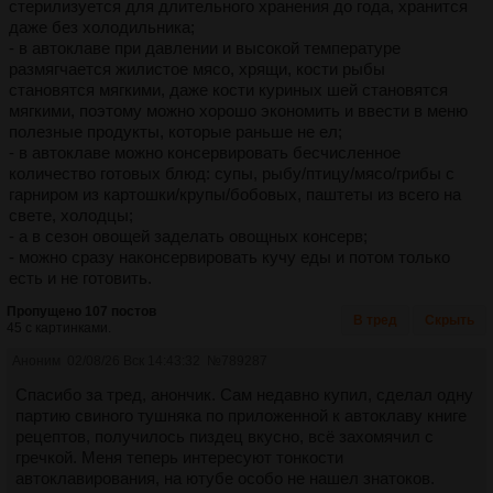
стерилизуется для длительного хранения до года, хранится
даже без холодильника;
- в автоклаве при давлении и высокой температуре
размягчается жилистое мясо, хрящи, кости рыбы
становятся мягкими, даже кости куриных шей становятся
мягкими, поэтому можно хорошо экономить и ввести в меню
полезные продукты, которые раньше не ел;
- в автоклаве можно консервировать бесчисленное
количество готовых блюд: супы, рыбу/птицу/мясо/грибы с
гарниром из картошки/крупы/бобовых, паштеты из всего на
свете, холодцы;
- а в сезон овощей заделать овощных консерв;
- можно сразу наконсервировать кучу еды и потом только
есть и не готовить.
Пропущено 107 постов
В тред
Скрыть
45 с картинками.
Аноним
02/08/26 Вск 14:43:32
№
789287
Спасибо за тред, анончик. Сам недавно купил, сделал одну
партию свиного тушняка по приложенной к автоклаву книге
рецептов, получилось пиздец вкусно, всё захомячил с
гречкой. Меня теперь интересуют тонкости
автоклавирования, на ютубе особо не нашел знатоков.