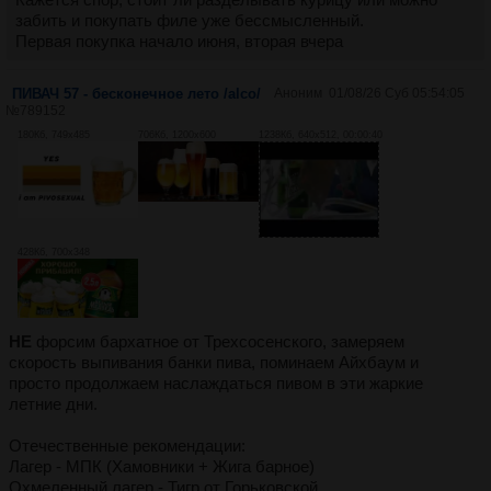
забить и покупать филе уже бессмысленный.
Первая покупка начало июня, вторая вчера
ПИВАЧ 57 - бесконечное лето /alco/
Аноним
01/08/26 Суб 05:54:05
№
789152
180Кб, 749x485
706Кб, 1200x600
1238Кб, 640x512, 00:00:40
428Кб, 700x348
НЕ
форсим бархатное от Трехсосенского, замеряем
скорость выпивания банки пива, поминаем Айхбаум и
просто продолжаем наслаждаться пивом в эти жаркие
летние дни.
Отечественные рекомендации:
Лагер - МПК (Хамовники + Жига барное)
Охмеленный лагер - Тигр от Горьковской