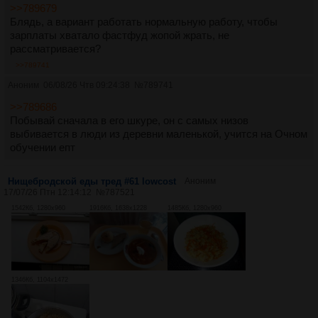
>>789679
Блядь, а вариант работать нормальную работу, чтобы
зарплаты хватало фастфуд жопой жрать, не
рассматривается?
>>789741
Аноним
06/08/26 Чтв 09:24:38
№
789741
>>789686
Побывай сначала в его шкуре, он с самых низов
выбивается в люди из деревни маленькой, учится на Очном
обучении епт
Нищебродской еды тред #61 lowcost
Аноним
17/07/26 Птн 12:14:12
№
787521
1542Кб, 1280x960
1916Кб, 1638x1228
1485Кб, 1280x960
1346Кб, 1104x1472