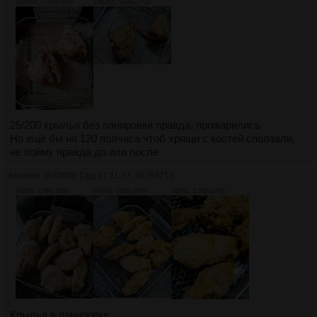
2385Кб, 2700x3600
1669Кб, 3600x2700
25/200 крылья без панировки правда, прожарились
Но ещё бы на 120 полчаса чтоб хрящи с костей сползали,
не пойму правда до или после
Аноним
05/08/26 Срд 21:11:37
№
789712
468Кб, 1280x1690
564Кб, 1280x1677
448Кб, 1280x1696
Крылья в панировке