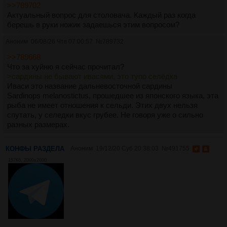
>>789702
Актуальный вопрос для столовача. Каждый раз когда
берешь в руки ножик задаешься этим вопросом?
Аноним
06/08/26 Чтв 07:00:57
№
789732
>>789668
Что за хуйню я сейчас прочитал?
>сардины не бывают ивасями, это тупо селёдка
Иваси это название дальневосточной сардины
Sardinops melanostictus, прошедшее из японского языка, эта
рыба не имеет отношения к сельди. Этих двух нельзя
спутать, у селедки вкус грубее. Не говоря уже о сильно
разных размерах.
КОНФЫ РАЗДЕЛА
Аноним
19/12/20 Суб 20:38:03
№
491755
157Кб, 2000x2000