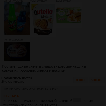
1767Кб, 3072x3840
443Кб, 900x1200
182Кб, 800x800
1871Кб, 4092x3068
Постите годные снеки и сладости которые нашли в
магазинах, особенно импорт и новинки.
Пропущено 92 постов
В тред
Скрыть
20 с картинками.
Аноним
05/07/25 Суб 08:36:24
№
731497
>>731496
У них есть вкуснее, с творожной начинкой
типа
, но там
текстура как у сгущёнки, тянется.