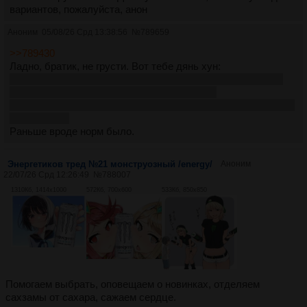
вариантов, пожалуйста, анон
Аноним
05/08/26 Срд 13:38:56
№
789659
>>789430
Ладно, братик, не грусти. Вот тебе дянь хун:
https://www.ozon.ru/product/kitayskiy-chay-krasnyy-listovoy-
dyan-hun-maofen-50-g-art-of-tea-179700314/?
at=Z8tX63326fW1Dz2hZ1DkrrFxLVv60iE21G6BcZg6O0Q&sh=
KJeV5TIWkg
Раньше вроде норм было.
Энергетиков тред №21 монструозный /energy/
Аноним
22/07/26 Срд 12:26:49
№
788007
1310Кб, 1414x1000
572Кб, 700x600
533Кб, 850x850
Помогаем выбрать, оповещаем о новинках, отделяем
сахзамы от сахара, сажаем сердце.