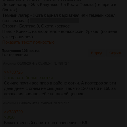
Легкий лагер - Эль Капулько, Ла Коста Фреска (теперь и в
банках)
Темный лагер - Жига барная бархатная или темный козел
(совсем квас)
или волжское бархатное
Стронг - Балтика 9, Охота крепкое
Пилс - Коникс, на любителя - волковский, Урквел (по цене
уже сравнялся)
Показать текст полностью
Пропущено 106 постов
В тред
Скрыть
14 с картинками.
Аноним
06/08/26 Чтв 05:48:54
№
789727
>>789726
>отдавать больше сотки
Сейчас почти все пиво в районе сотки. А портеров за эти
день днем с огнем не сыщешь, так что 120 за б6 и 160 за
афанасия вполне себе неплохой ценник.
Аноним
06/08/26 Чтв 07:40:48
№
789737
>>789720
>8/20
Божественный напиток по сравнению с Б6.