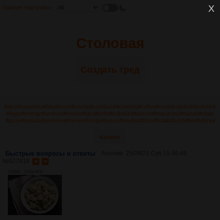
Главная
Настройки
Столовая
Создать тред
#alco
#banochka
#bbq
#bread
#candy
#cashback
#catering
#coffee
#cook
#cuisine
#diet
#drink
#eggs
#energy
#fastfood
#freezer
#gkd
#knife
#kolbaski
#lowcost
#makarony
#maspo
#mate
#pizza
#posuda
#preserve
#ramen
#recipe
#sauce
#seafood
#skuf
#stalik
#sushi
#tea
#utensil
Каталог
Быстрые вопросы и ответы
Аноним
25/09/21 Суб 15:46:49
№
527818
168Кб, 1200x900