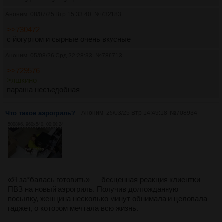
Аноним
08/07/25 Втр 15:33:40
№
732183
>>730472
с йогуртом и сырные очень вкусные
Аноним
05/08/26 Срд 22:28:33
№
789713
>>729576
>яшкино
параша несъедобная
Что такое аэрогриль?
Аноним
25/03/25 Втр 14:49:18
№
708934
5008Кб, 960x540, 00:00:24
«Я за*балась готовить» — бесценная реакция клиентки
ПВЗ на новый аэрогриль. Получив долгожданную
посылку, женщина несколько минут обнимала и целовала
гаджет, о котором мечтала всю жизнь.