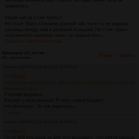
нравились.
Какой чай не стоит брать?
Не стоит брать слишком дорогой чай, если ты не видишь
разницы между ним и дешевой позицией. Не стоит брать
откровенное химозное говно, на первый взгл…
Показать текст полностью
Пропущено 381 постов
В тред
Скрыть
96 с картинками.
Аноним
05/08/26 Срд 09:43:38
№
789614
>>789548
>могли бы посоветовать Дянь Хуна из бюджетного сегмента
на каждый день
Уточняй вводные.
Бюджет у всех разный. Я тебе самый бюджет
посоветровал. Ты нос воротишь...
>>789620
Аноним
05/08/26 Срд 10:41:49
№
789620
>>789614
Готов 600 рубчиков за Дян Хун выложить, посоветуй годный