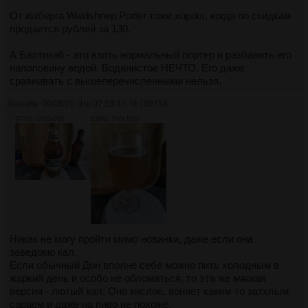
От юзберга Waldshnep Porter тоже хорош, когда по скидкам
продается рублей за 130.
А Балтика6 - это взять нормальный портер и разбавить его
наполовину водой. Водянистое НЕЧТО. Его даже
сравнивать с вышеперечисленными нельзя.
Аноним
06/08/26 Чтв 07:53:47
№
789738
977Кб, 1020x768
630Кб, 768x1020
Никак не могу пройти мимо новинки, даже если она
заведомо кал.
Если обычный Дон вполне себе можно пить холодным в
жаркий день и особо не обломаться, то эта же
мягкая
версия - лютый кал. Оно кислое, воняет каким-то затхлым
сараем и даже на пиво не похоже.