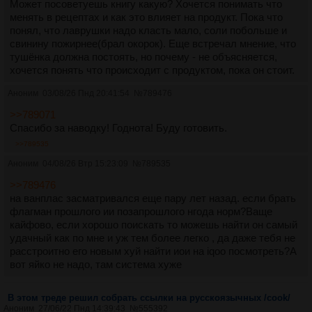
Может посоветуешь книгу какую? Хочется понимать что
менять в рецептах и как это влияет на продукт. Пока что
понял, что лаврушки надо класть мало, соли побольше и
свинину пожирнее(брал окорок). Еще встречал мнение, что
тушёнка должна постоять, но почему - не объясняется,
хочется понять что происходит с продуктом, пока он стоит.
Аноним
03/08/26 Пнд 20:41:54
№
789476
>>789071
Спасибо за наводку! Годнота! Буду готовить.
>>789535
Аноним
04/08/26 Втр 15:23:09
№
789535
>>789476
на ванплас засматривался еще пару лет назад. если брать
флагман прошлого ии позапрошлого нгода норм?Ваще
кайфово, если хорошо поискать то можешь найти он самый
удачный как по мне и уж тем более легко , да даже тебя не
расстроитно его новым хуй найти иои на iqoo посмотреть?А
вот яйко не надо, там система хуже
В этом треде решил собрать ссылки на русскоязычных /cook/
Аноним
27/06/22 Пнд 14:39:43
№
555392