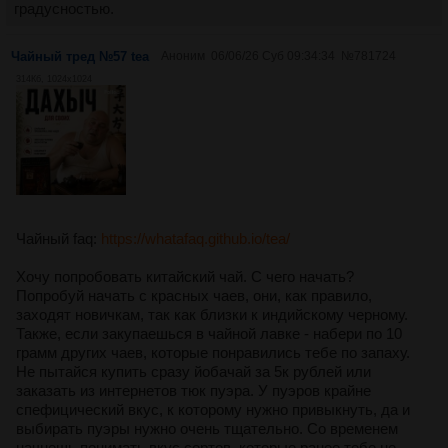
градусностью.
Чайный тред №57 tea
Аноним
06/06/26 Суб 09:34:34
№
781724
314Кб, 1024x1024
Чайный faq:
https://whatafaq.github.io/tea/
Хочу попробовать китайский чай. С чего начать?
Попробуй начать с красных чаев, они, как правило,
заходят новичкам, так как близки к индийскому черному.
Также, если закупаешься в чайной лавке - набери по 10
грамм других чаев, которые понравились тебе по запаху.
Не пытайся купить сразу йобачай за 5к рублей или
заказать из интернетов тюк пуэра. У пуэров крайне
спефицический вкус, к которому нужно привыкнуть, да и
выбирать пуэры нужно очень тщательно. Со временем
начнешь понимать вкус сортов, которые ранее тебе не