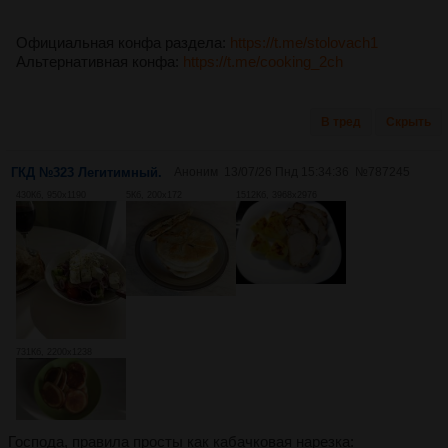
Официальная конфа раздела:
https://t.me/stolovach1
Альтернативная конфа:
https://t.me/cooking_2ch
В тред
Скрыть
ГКД №323 Легитимный.
Аноним
13/07/26 Пнд 15:34:36
№
787245
430Кб, 950x1190
5Кб, 200x172
1512Кб, 3968x2976
731Кб, 2200x1238
Господа, правила просты как кабачковая нарезка: