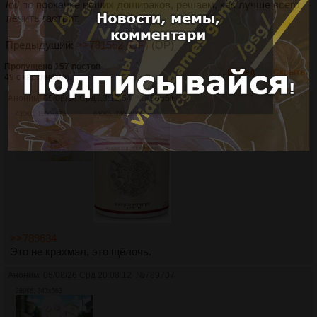
/di/ по прокачке наших дошираков, решаем, как лучше всего
лечить гастрит.
Предыдущий:
>>781562 (OP)
(OP)
Пропущено 157 постов
В тред
Скрыть
49 с картинками.
Аноним
05/08/26 Срд 13:12:54
№
789651
430Кб, 1200x675
640Кб, 740x1000
>>789634
Это не крахмал, это щёлочь.
Аноним
05/08/26 Срд 20:08:12
№
789707
289Кб, 343x583