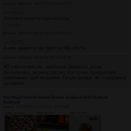
Аноним
06/08/26 Чтв 07:01:04
№
789733
>>789724
Упаковка какая-то наркоманская
>>789734
Аноним
06/08/26 Чтв 07:19:00
№
789734
>>789733
А мне нравится, как будто из 80х что то.
Аноним
06/08/26 Чтв 09:29:39
№
789742
K2 пора на пенсию - крышка не держится, руска
развалилась, резинка слетает, все плохо. Накидываем
креативных идей по замене. Только ручные. Ап и колдбрю в
основном.
Фастфуд Fastfood thread Летний Знойный №19 fastfood
/fastfood/
Аноним
17/07/26 Птн 13:23:31
№
787524
104Кб, 724x485
63Кб, 691x522
65Кб, 587x583