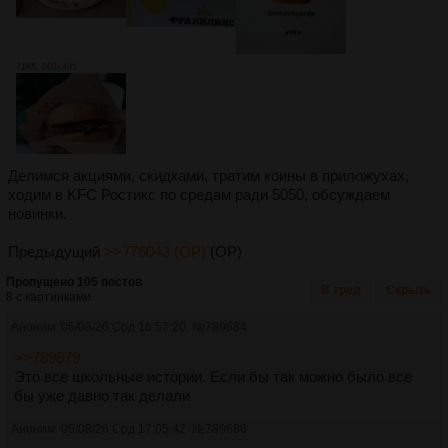
71Кб, 663x491
Делимся акциями, скидками, тратим коины в приложухах,
ходим в KFC Ростикс по средам ради 5050, обсуждаем
новинки.
Предыдущий
>>776043 (OP)
(OP)
Пропущено 105 постов
В тред
Скрыть
8 с картинками.
Аноним
05/08/26 Срд 16:57:20
№
789684
>>789679
Это все школьные истории. Если бы так можно было все
бы уже давно так делали
Аноним
05/08/26 Срд 17:05:42
№
789686