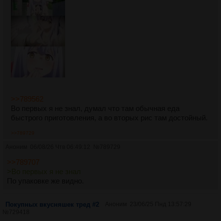
>>789562
Во первых я не знал, думал что там обычная еда
быстрого приготовления, а во вторых рис там достойный.
>>789729
Аноним
06/08/26 Чтв 06:49:12
№
789729
>>789707
>Во первых я не знал
По упаковке же видно.
Покупных вкусняшек тред #2
Аноним
23/06/25 Пнд 13:57:29
№
729418