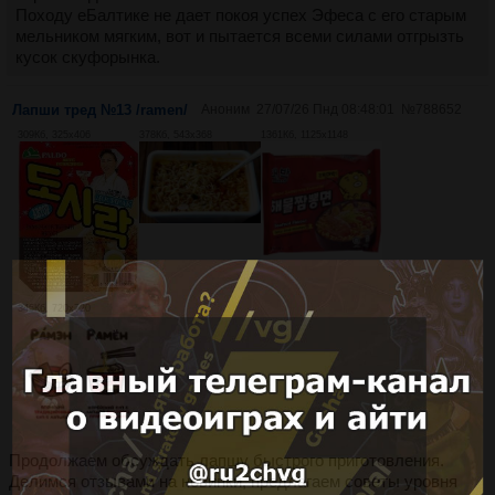
Походу еБалтике не дает покоя успех Эфеса с его старым
мельником мягким, вот и пытается всеми силами отгрызть
кусок скуфорынка.
Лапши тред №13 /ramen/
Аноним
27/07/26 Пнд 08:48:01
№
788652
309Кб, 325x406
378Кб, 543x368
1361Кб, 1125x1148
345Кб, 720x720
Продолжаем обсуждать лапшу быстрого приготовления.
Делимся отзывами на новинки, предлагаем советы уровня