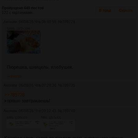
Пропущено 449 постов
В тред
Скрыть
122 с картинками.
Аноним
06/08/26 Чтв 06:40:55
№
789728
526Кб, 1572x1066
Пюрешка, шницель, хлебушек.
>>789735
Аноним
06/08/26 Чтв 07:28:36
№
789735
>>789728
хорошо завтракаешь!
Аноним
06/08/26 Чтв 09:12:41
№
789740
67Кб, 1220x319
74Кб, 1217x420
Кажется спор, стоит ли разделывать курицу или можно