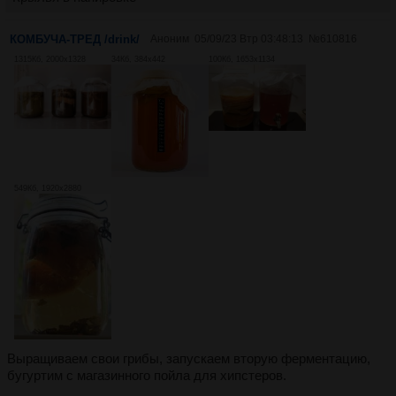
КОМБУЧА-ТРЕД /drink/
Аноним
05/09/23 Втр 03:48:13
№
610816
1315Кб, 2000x1328
34Кб, 384x442
100Кб, 1653x1134
549Кб, 1920x2880
Выращиваем свои грибы, запускаем вторую ферментацию,
бугуртим с магазинного пойла для хипстеров.