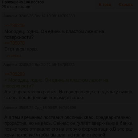
Пропущено 100 постов
В тред
Скрыть
25 с картинками.
Аноним
02/08/26 Вск 14:10:08
№
789283
>>789216
Молодец, годно. Он единым пластом лежит на
поверхности?
>>789078
Этот анон прав.
>>789331
Аноним
02/08/26 Вск 20:21:58
№
789331
>>789283
> Молодец, годно. Он единым пластом лежит на
поверхности?
Ага, определенно растет. Но наверно еще с недельку нужно,
чтобы полноценный сформировался.
Аноним
05/08/26 Срд 18:00:05
№
789696
А я тем временем поставил овсяный квас, предварительно
прорастив, но не весь. Сейчас он гуляет вверх-вниз в банке,
позже тоже отправлю его на вторую ферментацию.В это раз
хочу покрепче чтобы вышло, на грани с пивной