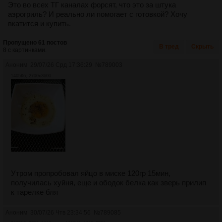
Это во всех ТГ каналах форсят, что это за штука
аэрогриль? И реально ли помогает с готовкой? Хочу
вкатится и купить.
Пропущено 61 постов
В тред
Скрыть
8 с картинками.
Аноним
29/07/26 Срд 17:36:29
№
789003
1405Кб, 2700x3600
Утром пропробовал яйцо в миске 120гр 15мин,
получилась хуйня, еще и ободок белка как зверь прилип
к тарелке бля
Аноним
30/07/26 Чтв 23:34:56
№
789085