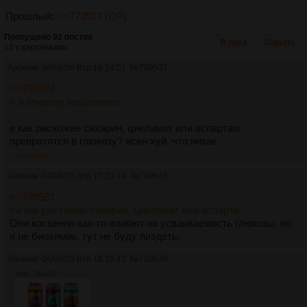
Прошлый:
>>773917 (OP)
Пропущено 92 постов
В тред
Скрыть
12 с картинками.
Аноним
04/08/26 Втр 16:24:01
№
789537
>>789424
> в глюкозу медленнее
и как расхожие сахарин, цикламат или аспартам
превратятся в глюкозу? ясен хуй, что никак
>>789545
Аноним
04/08/26 Втр 17:30:49
№
789545
>>789537
>и как расхожие сахарин, цикламат или аспарта
Они косвенно как-то влияют на усваиваемость глюкозы, но
я не биохимик, тут не буду пиздеть.
Аноним
04/08/26 Втр 18:10:43
№
789549
49Кб, 709x432