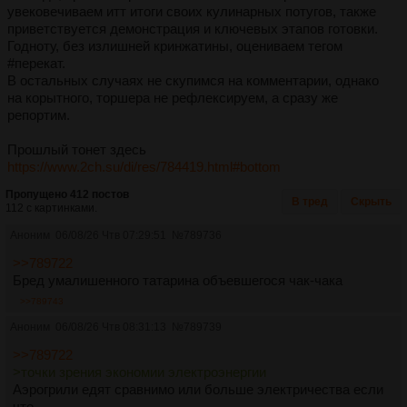
увековечиваем итт итоги своих кулинарных потугов, также
приветствуется демонстрация и ключевых этапов готовки.
Годноту, без излишней кринжатины, оцениваем тегом
#перекат.
В остальных случаях не скупимся на комментарии, однако
на корытного, торшера не рефлексируем, а сразу же
репортим.
Прошлый тонет здесь
https://www.2ch.su/di/res/784419.html#bottom
Пропущено 412 постов
В тред
Скрыть
112 с картинками.
Аноним
06/08/26 Чтв 07:29:51
№
789736
>>789722
Бред умалишенного татарина объевшегося чак-чака
>>789743
Аноним
06/08/26 Чтв 08:31:13
№
789739
>>789722
>точки зрения экономии электроэнергии
Аэрогрили едят сравнимо или больше электричества если
что.