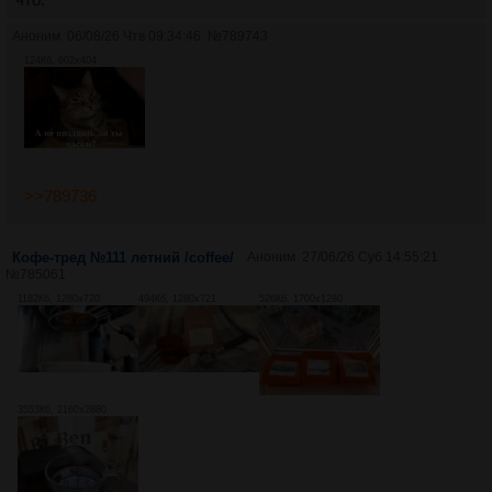
Аноним
06/08/26 Чтв 09:34:46
№
789743
124Кб, 602x404
>>789736
Кофе-тред №111 летний /coffee/
Аноним
27/06/26 Суб 14:55:21
№
785061
1182Кб, 1280x720
494Кб, 1280x721
526Кб, 1700x1280
3553Кб, 2160x2880