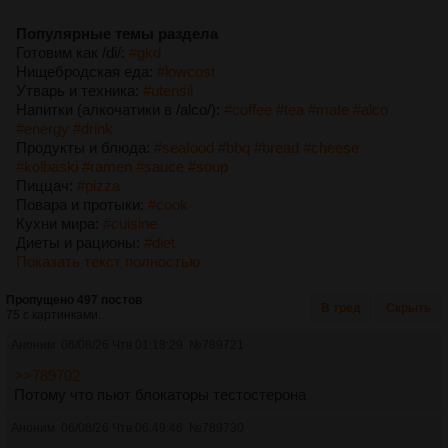
Популярные темы раздела
Готовим как /di/:
#gkd
Нищебродская еда:
#lowcost
Утварь и техника:
#utensil
Напитки (алкочатики в /alco/):
#coffee
#tea
#mate
#alco
#energy
#drink
Продукты и блюда:
#seafood
#bbq
#bread
#cheese
#kolbaski
#ramen
#sauce
#soup
Пиццач:
#pizza
Повара и протыки:
#cook
Кухни мира:
#cuisine
Диеты и рационы:
#diet
Показать текст полностью
Пропущено 497 постов
В тред
Скрыть
75 с картинками.
Аноним
06/08/26 Чтв 01:18:29
№
789721
>>789702
Потому что пьют блокаторы тестостерона
Аноним
06/08/26 Чтв 06:49:46
№
789730