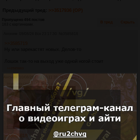
Предыдущий тред:
>>3517936 (OP)
Пропущено 494 постов
В тред
Скрыть
163 с картинками.
Аноним
09/08/26 Вск 23:17:30
№
3585818
>>3585719
Ну или зарекастят новых. Делов-то
Лошок так-то на выход уже одной ногой стоит
>>3585863
Аноним
10/08/26 Пнд 00:11:35
№
3585863
935Кб, 960x1200
859Кб, 1230x1512
>>3585818