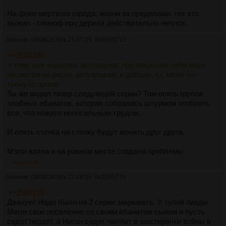
На фоне мертвого города, жизни за пределами, тех кто
выжил - спиноф про дерила действительно неплох.
Аноним
09/08/26 Вск 21:47:25
№
3585715
>>3580236
> тему они хорошую исследуют, про открытие себя миру
несмотря на риски, актуальная, и добрая, хз, меня чот
тронуло прямо
Ты же видел тизер следующей серии? Там опять группа
злобных ебанатов, которая собралась штурмом отобрать
все, что нажито непосильным трудом.
И опять стенка на стенку будут мочить друг друга.
Мэгги взяла и на ровном месте создала проблемы.
>>3585776
Аноним
09/08/26 Вск 22:48:29
№
3585776
>>3585715
Двачую! Надо было на 2 серии закрывать. У тупой пизды
Мегги свое поселение со своим ебанатом сыном и пусть
сидят пердят, а Ниган сидит чиллит в шестеренки войны в