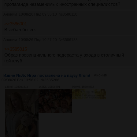
пропаганда незаменимых иностранных специалистов?
Аноним
10/08/26 Пнд 09:55:10
№
3586110
>>3586001
Выебал бы её.
Аноним
10/08/26 Пнд 10:27:20
№
3586133
>>3585915
Образ провинциального педераста у входа в столичный
гей-клуб.
Извне №36: Игра поставлена на паузу /from/
Аноним
09/08/26 Вск 13:56:02
№
3585286
135Кб, 1080x1814
142Кб, 1080x791
969Кб, 1639x532