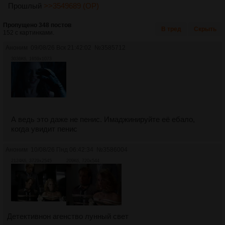
Прошлый
>>3549689 (OP)
Пропущено 348 постов
В тред
Скрыть
152 с картинками.
Аноним
09/08/26 Вск 21:42:02
№
3585712
3036Кб, 1659x1073
А ведь это даже не пенис. Имаджинируйте её ебало,
когда увидит пенис
Аноним
10/08/26 Пнд 06:42:34
№
3586004
2124Кб, 3729x2545
209Кб, 720x544
Детективнон агенство лунный свет