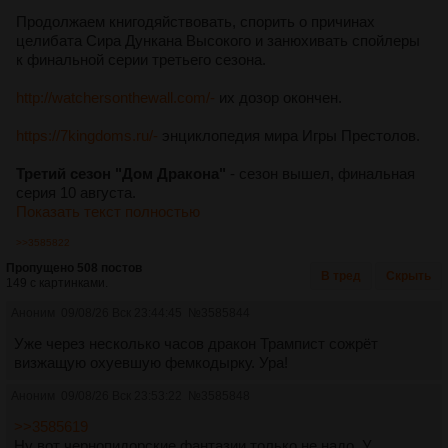
Продолжаем книгодяйствовать, спорить о причинах
целибата Сира Дункана Высокого и занюхивать спойлеры
к финальной серии третьего сезона.
http://watchersonthewall.com/-
их дозор окончен.
https://7kingdoms.ru/-
энциклопедия мира Игры Престолов.
Третий сезон "Дом Дракона"
- сезон вышел, финальная
серия 10 августа.
Показать текст полностью
>>3585822
Пропущено 508 постов
В тред
Скрыть
149 с картинками.
Аноним
09/08/26 Вск 23:44:45
№
3585844
Уже через несколько часов дракон Трампист сожрёт
визжащую охуевшую фемкодырку. Ура!
Аноним
09/08/26 Вск 23:53:22
№
3585848
>>3585619
Ну вот чернопидорские фантазии только не надо. У