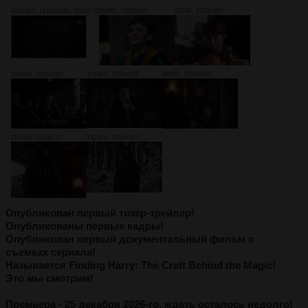
28315Кб, 1920x1080, 00:02:09
986Кб, 1000x667
991Кб, 1000x667
1004Кб, 1000x667
1018Кб, 1000x658
948Кб, 1000x667
1142Кб, 1000x743
1424Кб, 1000x667
Опубликован первый тизер-трейлер!
Опубликованы первые кадры!
Опубликован первый документальный фильм о
съемках сериала!
Называется Finding Harry: The Craft Behind the Magic!
Это мы смотрим!
Премьера - 25 декабря 2026-го, ждать осталось недолго!