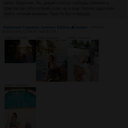
пабе. Идиллия. Не, давай статую свободы зажжем и
пригласим себе всякий скам, ну и еще Нигана щделоем
опять плохим азазаза. Просто пук в никуда.
Азиатские Cериалы Summer Edition 🌊 /asian/
Аноним
15/05/26 Птн 13:06:45
№
3537276
1068Кб, 2592x1944
3698Кб, 3024x4032
8383Кб, 4284x5712
2428Кб, 5464x8192