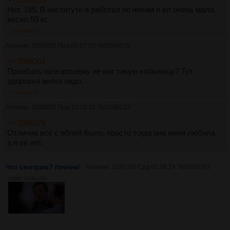
Нет, 185. В институте я работал по ночам и ел очень мало,
весил 50 кг.
>>3586078
Аноним
10/08/26 Пнд 09:07:50
№
3586078
>>3586003
Проебать по-хорошему не мог такую кобылицу? Тут
здоровья много надо.
>>3586123
Аноним
10/08/26 Пнд 10:18:32
№
3586123
>>3586078
Отлично всё с еблей было, просто тогда она меня любила,
а я её нет.
Что смотрим? /review/
Аноним
15/07/26 Срд 01:56:24
№
3568792
143Кб, 1919x1080