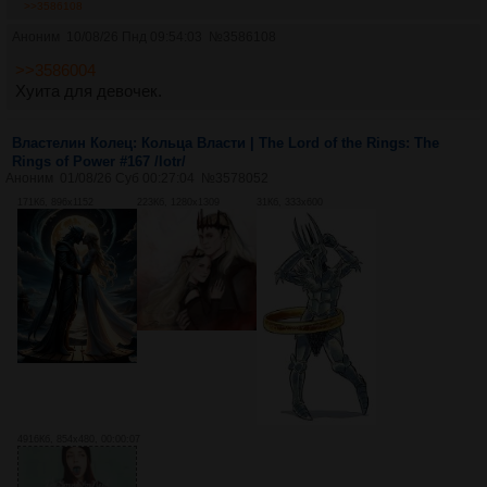
>>3586108
Аноним
10/08/26 Пнд 09:54:03
№
3586108
>>3586004
Хуита для девочек.
Властелин Колец: Кольца Власти | The Lord of the Rings: The
Rings of Power #167 /lotr/
Аноним
01/08/26 Суб 00:27:04
№
3578052
171Кб, 896x1152
223Кб, 1280x1309
31Кб, 333x600
4916Кб, 854x480, 00:00:07