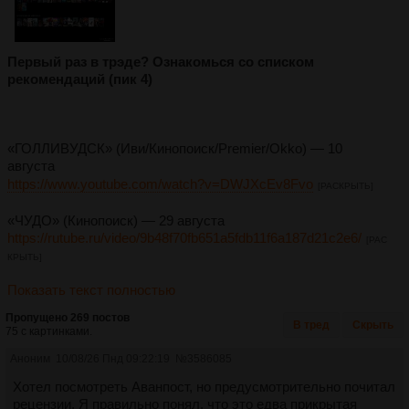
Первый раз в трэде? Ознакомься со списком
рекомендаций (пик 4)
«ГОЛЛИВУДСК» (Иви/Кинопоиск/Premier/Okko) — 10
августа
https://www.youtube.com/watch?v=DWJXcEv8Fvo
[РАСКРЫТЬ]
«ЧУДО» (Кинопоиск) — 29 августа
https://rutube.ru/video/9b48f70fb651a5fdb11f6a187d21c2e6/
[РАС
КРЫТЬ]
Показать текст полностью
Пропущено 269 постов
В тред
Скрыть
75 с картинками.
Аноним
10/08/26 Пнд 09:22:19
№
3586085
Хотел посмотреть Аванпост, но предусмотрительно почитал
рецензии. Я правильно понял, что это едва прикрытая