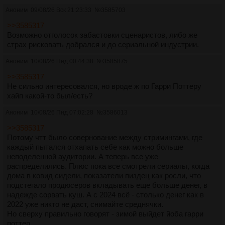
Аноним
09/08/26 Вск 21:23:33
№
3585703
>>3585317
Возможно отголосок забастовки сценаристов, либо же
страх рисковать добрался и до сериальной индустрии.
Аноним
10/08/26 Пнд 00:44:38
№
3585875
>>3585317
Не сильно интересовался, но вроде ж по Гарри Поттеру
хайп какой-то был/есть?
Аноним
10/08/26 Пнд 07:02:28
№
3586013
>>3585317
Потому чтт было совернование между стримингами, где
каждый пытался отхапать себе как можно больше
неподеленной аудитории. А теперь все уже
распределились. Плюс пока все смотрели сериалы, когда
дома в ковид сидели, показатели пиздец как росли, что
подстегало продюсеров вкладывать еще больше денег, в
надежде сорвать куш. А с 2024 всё - столько денег как в
2022 уже никто не даст, снимайте среднячки.
Но сверху правильно говорят - зимой выйдет йоба гарри
поттер.