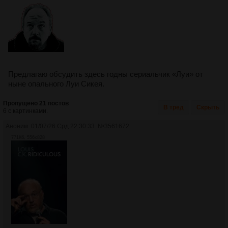
Предлагаю обсудить здесь годны сериальчик «Луи» от
ныне опального Луи Сикея.
Пропущено 21 постов
В тред
Скрыть
6 с картинками.
Аноним
01/07/26 Срд 22:30:33
№
3561672
771Кб, 556x828