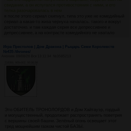
свидании, а он испугался противостояния с ними, и его
телка разочаровалась в нем
я после этого сериал скипнул, типа это уже не комедийный
сериал а какая-то жиза чернуха началась. такого и вокруг
достаточно. и там каждая серия все депрессивнее и
депрессивнее, а на контрасте комедийного не хватало
Игра Престолов | Дом Дракона | Рыцарь Семи Королевств
№435 /thrones/
Аноним
09/08/26 Вск 13:11:34
№
3585213
2163Кб, 900x902, 00:00:58
Это ОБИТЕЛЬ ТРОНОЛОРДОВ и Дом Хайтауэр, гордый
и могущественный, продолжает распространять поветрия
с вершины своей башни. Зелёный огонь освещает этот
тред мощнейшим газком чистой БАЗЫ.