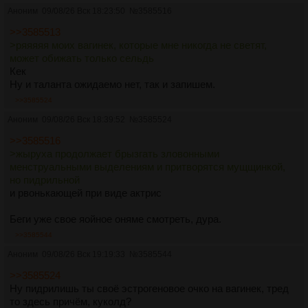
Аноним
09/08/26 Вск 18:23:50
№
3585516
>>3585513
>ряяяяя моих вагинек, которые мне никогда не светят,
может обижать только сельдь
Кек
Ну и таланта ожидаемо нет, так и запишем.
>>3585524
Аноним
09/08/26 Вск 18:39:52
№
3585524
>>3585516
>жыруха продолжает брызгать зловонными
менструальными выделениям и притворятся мущщинкой,
но пидрильной
и рвонькающей при виде актрис
Беги уже свое яойное оняме смотреть, дура.
>>3585544
Аноним
09/08/26 Вск 19:19:33
№
3585544
>>3585524
Ну пидрилишь ты своё эстрогеновое очко на вагинек, тред
то здесь причём, куколд?