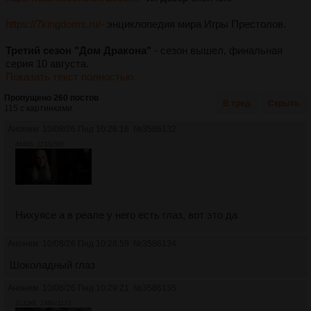
https://7kingdoms.ru/-
энциклопедия мира Игры Престолов.
Третий сезон "Дом Дракона"
- сезон вышел, финальная
серия 10 августа.
Показать текст полностью
Пропущено 260 постов
В тред
Скрыть
115 с картинками.
Аноним
10/08/26 Пнд 10:26:16
№
3586132
444Кб, 1233x581
Нихуясе а в реале у него есть глаз, вот это да
Аноним
10/08/26 Пнд 10:28:59
№
3586134
Шоколадный глаз
Аноним
10/08/26 Пнд 10:29:21
№
3586135
2132Кб, 2386x1173