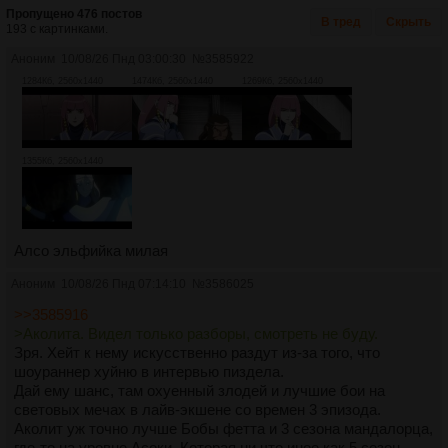
Пропущено 476 постов
В тред
Скрыть
193 с картинками.
Аноним
10/08/26 Пнд 03:00:30
№
3585922
1284Кб, 2560x1440
1474Кб, 2560x1440
1269Кб, 2560x1440
1355Кб, 2560x1440
Алсо эльфийка милая
Аноним
10/08/26 Пнд 07:14:10
№
3586025
>>3585916
>Аколита. Видел только разборы, смотреть не буду.
Зря. Хейт к нему искусственно раздут из-за того, что
шоураннер хуйню в интервью пиздела.
Дай ему шанс, там охуенный злодей и лучшие бои на
световых мечах в лайв-экшене со времен 3 эпизода.
Аколит уж точно лучше Бобы фетта и 3 сезона мандалорца,
где-то на уровне Асоки. Которая ни что иное как 5 сезон