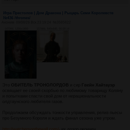
Игра Престолов | Дом Дракона | Рыцарь Семи Королевств
№436 /thrones/
Аноним
09/08/26 Вск 23:19:24
№
3585822
1475Кб, 1200x1800
1574Кб, 640x640, 00:00:14
Это
ОБИТЕЛЬ ТРОНОЛОРДОВ
и сир
Гвейн Хайтауэр
освящает ее своей скорбью по любимому товарищу Коляну
и попытками спасти свой дом от нерациональности
олдтаунского любителя газов.
Продолжаем обсуждать тонкости управления, релиз пьесы
про Безумного Короля и ждать финал сезона уже утром.
http://watchersonthewall.com/-
их дозор окончен.