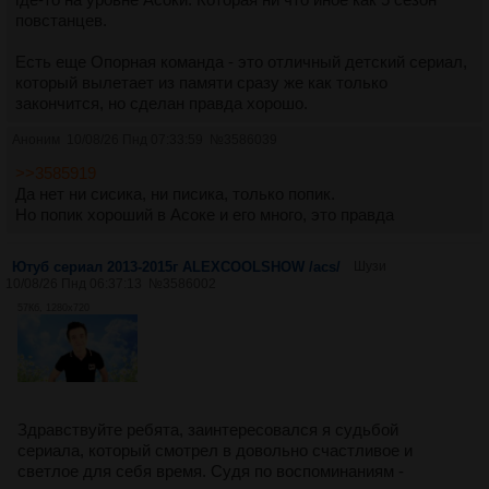
повстанцев.
Есть еще Опорная команда - это отличный детский сериал,
который вылетает из памяти сразу же как только
закончится, но сделан правда хорошо.
Аноним
10/08/26 Пнд 07:33:59
№
3586039
>>3585919
Да нет ни сисика, ни писика, только попик.
Но попик хороший в Асоке и его много, это правда
Ютуб сериал 2013-2015г ALEXCOOLSHOW /acs/
Шузи
10/08/26 Пнд 06:37:13
№
3586002
57Кб, 1280x720
Здравствуйте ребята, заинтересовался я судьбой
сериала, который смотрел в довольно счастливое и
светлое для себя время. Судя по воспоминаниям -