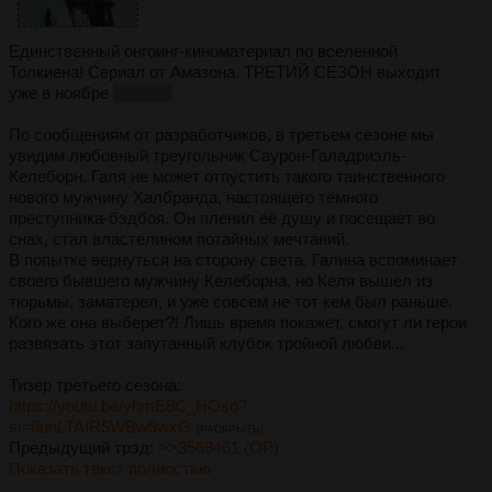
Единственный онгоинг-киноматериал по вселенной
Толкиена! Сериал от Амазона. ТРЕТИЙ СЕЗОН выходит
уже в ноябре
11.11.26
По сообщениям от разработчиков, в третьем сезоне мы
увидим любовный треугольник Саурон-Галадриэль-
Келеборн. Галя не может отпустить такого таинственного
нового мужчину Халбранда, настоящего тёмного
преступника-бэдбоя. Он пленил её душу и посещает во
снах, стал властелином потайных мечтаний.
В попытке вернуться на сторону света, Галина вспоминает
своего бывшего мужчину Келеборна, но Келя вышел из
тюрьмы, заматерел, и уже совсем не тот кем был раньше.
Кого же она выберет?! Лишь время покажет, смогут ли герои
развязать этот запутанный клубок тройной любви...
Тизер третьего сезона:
https://youtu.be/yhmE8C_HOso?
si=0unLTAIR5WBw9wxG
[РАСКРЫТЬ]
Предыдущий трэд:
>>3569461 (OP)
Показать текст полностью