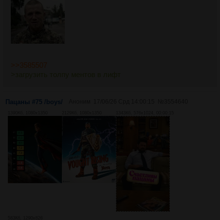
>>3585507
>загрузить толпу ментов в лифт
Пацаны #75 /boys/
Аноним
17/06/26 Срд 14:00:15
№
3554640
1390Кб, 1080x1350
2129Кб, 1080x1350
1343Кб, 576x1024, 00:00:15
583Кб, 1290x826