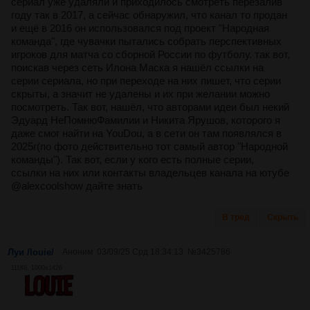
сериал уже удаляли и приходилось смотреть перезалив
году так в 2017, а сейчас обнаружил, что канал то продан
и ещё в 2016 он использовался под проект "Народная
команда", где чувачки пытались собрать перспективных
игроков для матча со сборной России по футболу. так вот,
поискав через сеть Илона Маска я нашёл ссылки на
серии сериала, но при переходе на них пишет, что серии
скрыты, а значит не удалены и их при желании можно
посмотреть. Так вот, нашёл, что авторами идеи был некий
Эдуард НеПомнюФамилии и Никита Ярушов, которого я
даже смог найти на YouDou, а в сети он там появлялся в
2025г(по фото действительно тот самый автор "Народной
команды"). Так вот, если у кого есть полные серии,
ссылки на них или контакты владельцев канала на ютубе
@alexcoolshow дайте знать
В тред
Скрыть
Луи /louie/
Аноним
03/09/25 Срд 18:34:13
№
3425786
111Кб, 1000x1426