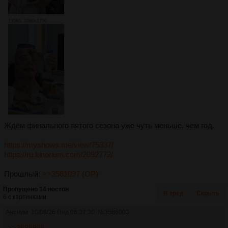
135Кб, 1080x1750
Ждём финального пятого сезона уже чуть меньше, чем год.
https://myshows.me/view/75337/
https://ru.kinorium.com/2092772/
Прошлый:
>>3561097 (OP)
Пропущено 14 постов
В тред
Скрыть
6 с картинками.
Аноним
10/08/26 Пнд 06:37:30
№
3586003
>>3585965