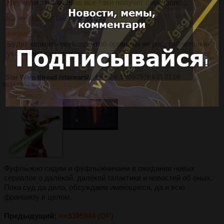
Неужели этот малыш все-таки получит свой шанс...
Аноним
10/08/26 Пнд 08:59:56
№
3586075
>>3585719
Будут кормить меньше, чтоб организм не рос, таблеточки-
укольчики там всякие.
Star Wars thread /starwars/
Аноним
11/09/25 Чтв 21:21:06
№
3429548
106Кб, 307x325
465Кб, 1376x775
Фуфлыжно сидим и фуфлыжничаем в ожидании новых
сериалов о далёкой, далёкой галактике и новостей об оных.
Пока суд да дело, обсуждаем имеющиеся, да и всю
франшизу в целом.
Предыдущий:
>>3395944 (OP)