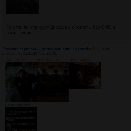
Рокстон пенетрирует Димасика, смотреть, без СМС и
регистрации
Русские сериалы — холодный эдишен /russian/
Аноним
06/08/26 Чтв 12:21:24
№
3581791
99Кб, 1024x1280
107Кб, 1024x1280
135Кб, 1024x884
24618Кб, 8088x9284