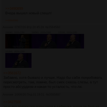
>>3490899
Вчера вышел новый спешл!
>>3564560
Аноним
07/07/26 Втр 20:45:28
№
3564560
1660Кб, 1920x1080
1665Кб, 1920x1080
1551Кб, 1920x1080
1418Кб, 1920x1080
>>3561672
Забавно, хотя бывало и лучше. Надо бы сабж попробовать
пересмотреть, там, помню, был смех сквозь слезы, а тут
просто абсурдизм и какая-то усталость, что ли.
Аноним
10/08/26 Пнд 01:19:51
№
3585887
>>3427500
>как его подростки попустили в кафешке, когда он был на