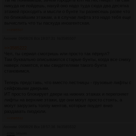
никуда не пойдешь, нахуй оно надо туда сюда два десятка
этажей проходить и мысли о бунте ты разнесешь разве что
по ближайшим этажам, а в случае лифта это надо тебя еще
вычислить что ты паскуда иноагентская.
>>3585507
Аноним
09/08/26 Вск 18:07:31
№
3585507
>>3585222
Чел, ты сериал смотришь или просто так пёрнул?
Там буквально описываются старые бунты, когда все сниху
наверх ломятся, и мы свидетелями такого бунта
становимся.
Теперь представь, что вместо лестницы - грузовые лифты с
сейфовыми дверьми.
ИТ просто блокирует двери на нижних этажах и перегоняет
лифты на верхние этажи, где они могут просто стоять, а
могут загрузить толпу ментов, которые поудет вниз
раздавать пиздюли.
>>3585532
Аноним
09/08/26 Вск 18:57:36
№
3585532
403Кб, 540x446