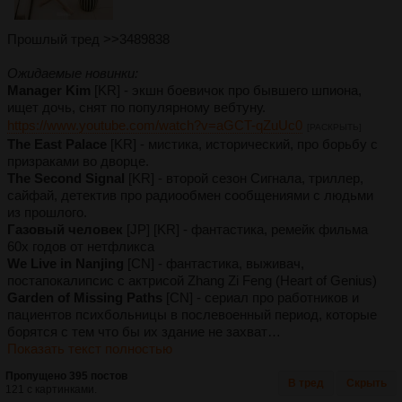
Прошлый тред >>3489838
Ожидаемые новинки:
Manager Kim
[KR] - экшн боевичок про бывшего шпиона,
ищет дочь, снят по популярному вебтуну.
https://www.youtube.com/watch?v=aGCT-qZuUc0
[РАСКРЫТЬ]
The East Palace
[KR] - мистика, исторический, про борьбу с
призраками во дворце.
The Second Signal
[KR] - второй сезон Сигнала, триллер,
сайфай, детектив про радиообмен сообщениями с людьми
из прошлого.
Газовый человек
[JP] [KR] - фантастика, ремейк фильма
60х годов от нетфликса
We Live in Nanjing
[CN] - фантастика, выживач,
постапокалипсис с актрисой Zhang Zi Feng (Heart of Genius)
Garden of Missing Paths
[CN] - сериал про работников и
пациентов психбольницы в послевоенный период, которые
борятся с тем что бы их здание не захват…
Показать текст полностью
Пропущено 395 постов
В тред
Скрыть
121 с картинками.