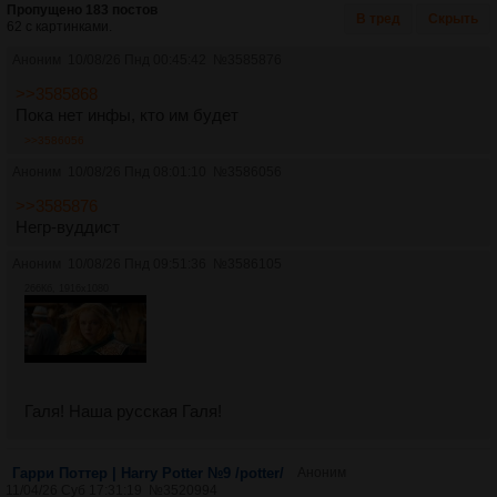
Пропущено 183 постов
В тред
Скрыть
62 с картинками.
Аноним
10/08/26 Пнд 00:45:42
№
3585876
>>3585868
Пока нет инфы, кто им будет
>>3586056
Аноним
10/08/26 Пнд 08:01:10
№
3586056
>>3585876
Негр-вуддист
Аноним
10/08/26 Пнд 09:51:36
№
3586105
266Кб, 1916x1080
Галя! Наша русская Галя!
Гарри Поттер | Harry Potter №9 /potter/
Аноним
11/04/26 Суб 17:31:19
№
3520994