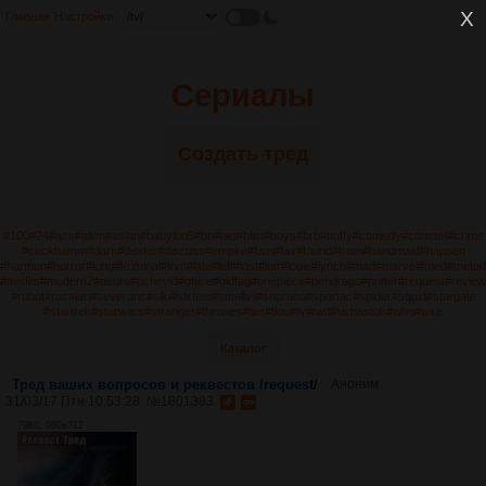
Главная
Настройки
Сериалы
Создать тред
#100
#24
#acs
#alien
#asian
#babylon5
#bb
#bet
#blist
#boys
#brb
#buffy
#comedy
#constell
#crime
#cuckhamm
#dark
#dexter
#discuss
#empire
#fam
#fav
#found
#from
#handmaid
#happen
#harmon
#horror
#king
#kriminal
#kvn
#late
#left
#lost
#lotr
#louie
#lynch
#mad
#marvel
#med
#metod
#misfits
#modern2
#neuro
#ochevid
#office
#oldfag
#onepiece
#pendrago
#potter
#request
#review
#robot
#russian
#severanc
#silo
#sixfeet
#smallvil
#soprano
#spartac
#spider
#squid
#stargate
#startrek
#starwars
#stranger
#thrones
#tier
#tlou
#tv
#twd
#uchastok
#who
#wire
Каталог
Тред ваших вопросов и реквестов /request/
Аноним
31/03/17 Птн 10:53:28
№
1801383
79Кб, 960x712