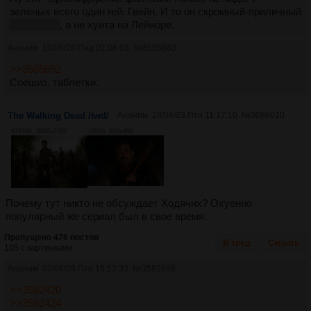
зеленых всего один гей: Гвейн. И то он скромный-приличный
раци Анал
, а не хуита на Лейноре.
Аноним
10/08/26 Пнд 01:08:03
№
3585883
>>3585692
Соешиз, таблетки.
The Walking Dead /twd/
Аноним
28/04/23 Птн 11:17:10
№
3086010
9234Кб, 3000x2086
198Кб, 600x400
Почему тут никто не обсуждает Ходячих? Охуенно
популярный же сериал был в свое время.
Пропущено 476 постов
В тред
Скрыть
105 с картинками.
Аноним
07/08/26 Птн 15:52:33
№
3582666
>>3582420
>>3582424