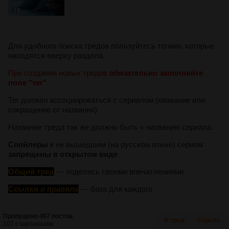
Для удобного поиска тредов пользуйтесь тегами, которые
находятся вверху раздела.
При создании новых тредов
обязательно заполняйте
поле "тег"
Тег должен ассоциироваться с сериалом (название или
сокращение от названия).
Название треда так же должно быть = названию сериала.
Спойлеры
к не вышедшим (на русском языке) сериям
запрещены в открытом виде
Общий тред
— поделись своими впечатлениями
С
сылки и правила
— база для каждого
Пропущено 497 постов
В тред
Скрыть
107 с картинками.