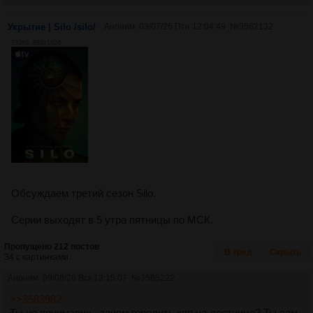
Укрытие | Silo /silo/
Аноним
03/07/26 Птн 12:04:49
№
3562132
732Кб, 683x1024
Обсуждаем третий сезон Silo.
Серии выходят в 5 утра пятницы по МСК.
Пропущено 212 постов
В тред
Скрыть
34 с картинками.
Аноним
09/08/26 Вск 13:15:07
№
3585222
>>3583982
Ты не понимаешь, зачем городить кпп на лестнице? Ты сам