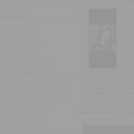
Снимок экрана 2[...].png
/zog/ - теории заговора
1901Кб, 1179x2556
/kpop/ - k-pop
Творчество
/de/ - дизайн
/di/ - столовая
/diy/ - хобби
/izd/ - графомания
/mus/ - музыканты
/pa/ - живопись
/p/ - фото
/wrk/ - РАБота и карьера
/trv/ - путешествия
Техника и софт
Аноним
06/08/26 Чтв 18:
/ai/ - искусственный интеллект
/gd/ - gamedev
>>2292463
/hw/ - компьютерное железо
Забудь. Она удалила к
/mobi/ - мобильные устройства и
приложения
/pr/ - программирование
/ra/ - радиотехника
Херсон и область
Анон
/s/ - программы
IMG6610.jpeg
/t/ - техника
193Кб, 940x624
/web/ - веб-мастера