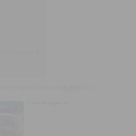
41:50
№
2293828
/07/26 Птн 16:10:57
№
2273028
Ответ
Слив Липецких тян