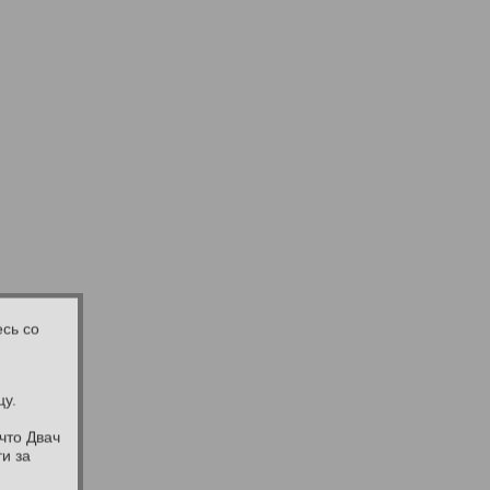
сь со
цу.
что Двач
и за