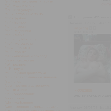
/em/ - другие страны и туризм
счита
/fa/ - мода и стиль
/fiz/ - физкультура
/fl/ - иностранные языки
Пропущено 495 постов,
/ftb/ - футбол
/hh/ - hip-hop
Аноним
06/08/26 Чтв 17:
/hi/ - история
image.png
/me/ - медицина
429Кб, 449x600
/mg/ - магия
/mlp/ - my little pony
/mo/ - мотоциклы
/mov/ - Фильмы
/mu/ - музыка
/ne/ - животные и природа
/psy/ - психология
/re/ - религия
/sci/ - наука
/sf/ - научная фантастика
/sn/ - паранормальные явления
/sp/ - спорт
/spc/ - космос и астрономия
/tv/ - тв и кино
>>2293689
/un/ - образование
Беглый поиск это дал
/w/ - оружие
/wh/ - warhammer
/wm/ - военная техника и оружие
Аноним
06/08/26 Чтв 18:
/wp/ - обои и высокое разрешение