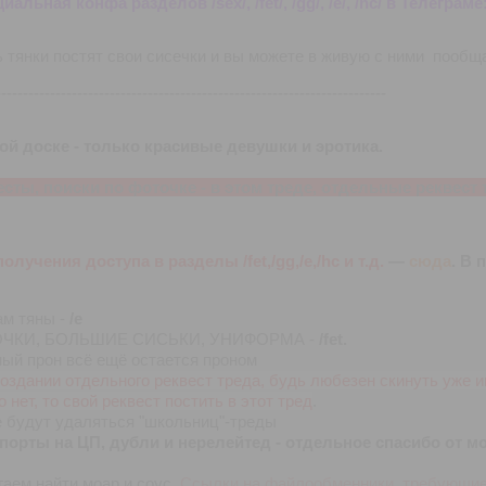
альная конфа разделов /sex/, /fet/, /gg/, /e/, /hc/ в Телеграм
 тянки постят свои сисечки и вы можете в живую с ними пообщ
------------------------------------------------------------------------
той доске - только красивые девушки и эротика.
есты, поиски по фоточке - в этом треде, отдельные реквест
олучения доступа в разделы /fet,/gg,/e,/hc и т.д.
—
сюда
. В 
ам тяны -
/е
ЧКИ, БОЛЬШИЕ СИСЬКИ, УНИФОРМА -
/fet.
ый прон всё ещё остается проном
оздании отдельного реквест треда, будь любезен скинуть уже 
о нет, то свой реквест постить в этот тред
.
 будут удаляться "школьниц"-треды
епорты на ЦП, дубли и нерелейтед - отдельное спасибо от м
аем найти моар и соус.
Ссылки на файлообменники, требующие