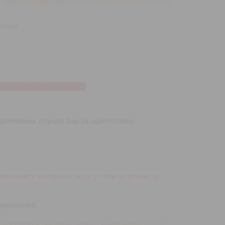
е:
http://t.me/joinchat/B1LyWxBwYouLwm2zKQweLQ
аться.
 треды будут удаляться
противном случае бан за щитпостинг.
имеющийся материал, если у тебя по реквесту
одератора.
 просмотра рекламы перед скачиванием, будут