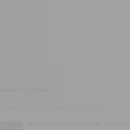
50:22
№
2293762
анал в тг и ушла а закат.
им
04/07/26 Суб 10:38:08
№
2267570
Ответ
Давно не было треда про Херсонских девок, надеюс