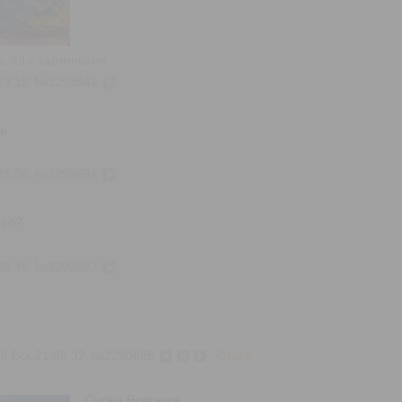
 33 с картинками.
53:19
№
2293541
зь
45:38
№
2293691
-то?
38:45
№
2293827
26 Вск 21:05:32
№
2290695
Ответ
Снова Воронеж