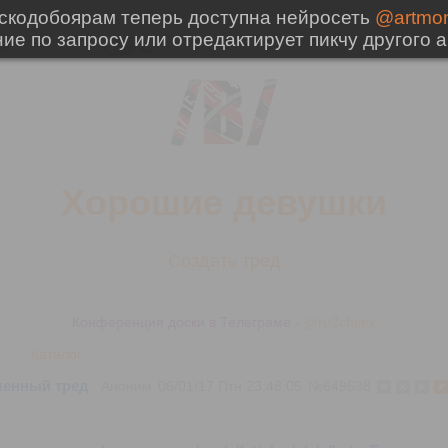
Хорошие девушки
Создать тред
Конференция доски в Телеграме -
@ru2chsex
Каталог
енный тред
Аноним
06/01/17 Птн 23:48:05
№
649638