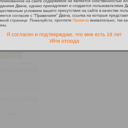
убликованное на сайте содержимое не является собственностью ил
у кого что есть!
Аноним
31/07/26 Птн 13:43:49
№
2288966
зданием Двача, однако принадлежит и создается пользователями Д
щественным условием вашего присутствия на сайте в качестве пол
ляется согласие с "Правилами" Двача, ссылка на которые представ
Ростов-на-Дону
авной странице. Пожалуйста, прочтите
Правила
внимательно, так ка
Кидайте у кого что есть!
жны.
Я согласен и подтверждаю, что мне есть 18 лет
Уйти отсюда
13 с картинками.
58:25
№
2293494
55:06
№
2293625
Бамп