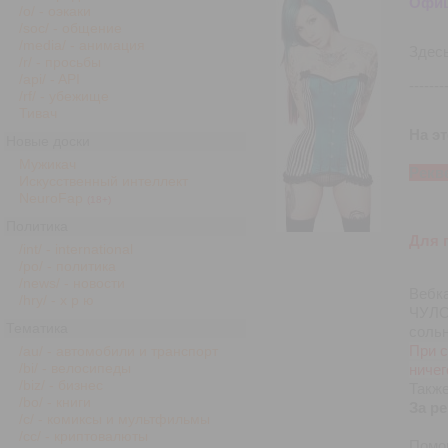
Офици
/o/ - оэкаки
/soc/ - общение
/media/ - анимация
Здесь
/r/ - просьбы
/api/ - API
-------
/rf/ - убежище
Тивач
На э
Новые доски
Мужикач
Рекв
Искусственный интеллект
NeuroFap
(18+)
Политика
Для п
/int/ - international
/po/ - политика
/news/ - новости
Вебк
/hry/ - х р ю
ЧУЛО
Тематика
сольн
При с
/au/ - автомобили и транспорт
/bi/ - велосипеды
ничег
/biz/ - бизнес
Также
/bo/ - книги
За р
/c/ - комиксы и мультфильмы
/cc/ - криптовалюты
Помог