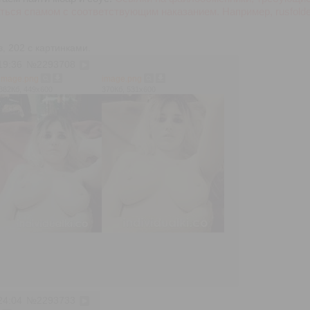
ться спамом с соответствующим наказанием. Например, rusfоld
 202 с картинками.
19:36
№
2293708
image.png
image.png
382Кб, 449x600
370Кб, 531x600
24:04
№
2293733