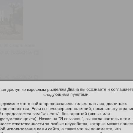
 98 с картинками.
59:18
№
2293456
53:49
№
2293624
чая доступ ко взрослым разделам Двача вы осознаете и соглашаете
следующими пунктами:
44:43
№
2293829
держимое этого сайта предназначено только для лиц, достигших
вершеннолетия. Если вы несовершеннолетний, покиньте эту страни
 то?
т предлагается вам "как есть", без гарантий (явных или
am.com/karmaa.kk?igsh=cnE4NzFmamRhejBr
дразумевающихся). Нажав на "Я согласен", вы соглашаетесь с тем, 
 несет ответственности за любые неудобства, которые может понест
бой использование вами сайта, а также что вы понимаете, что