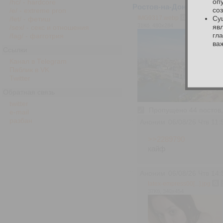
оп
/hc/ - hardcore
Ростов-на-Дону Кидайте 
со
/e/ - extreme pron
IMG9317.webp
Су
/fet/ - фетиш
31Кб, 480x284
яв
/sex/ - секс и отношения
гл
/fag/ - фагготрия
ва
Ссылки
Канал в Telegram
Паблик в VK
Twitter
Обратная связь
twitter
Пропущено 44 постов, 
e-mail
разбан
Аноним
06/08/26 Чтв 11:
>>2289790
кайф
Аноним
06/08/26 Чтв 14:
latex-empress00[...].jpg
37Кб, 340x454