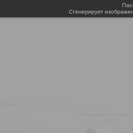
Главная
Пасскод
Талон
Реклама
[...]
[
b
/
news
/
+
]
Юзердоски
Каталог
Трекер
NSFW
Настройки
Разное
<<
Купить пасскод
Официальный прикрепл
Купить талон
Залогинить пасскод
189223244.jpg
116Кб, 378x896
/d/ - дискуссии о два.ч
/b/ - бред