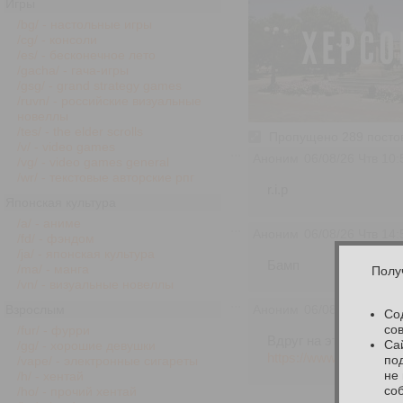
Игры
/bg/ - настольные игры
/cg/ - консоли
/es/ - бесконечное лето
/gacha/ - гача-игры
/gsg/ - grand strategy games
/ruvn/ - российские визуальные
новеллы
/tes/ - the elder scrolls
Пропущено 289 постов,
/v/ - video games
Аноним
06/08/26 Чтв 10:
/vg/ - video games general
/wr/ - текстовые авторские рпг
r.i.p
Японская культура
/a/ - аниме
Аноним
06/08/26 Чтв 14:
/fd/ - фэндом
/ja/ - японская культура
Бамп
/ma/ - манга
Полу
/vn/ - визуальные новеллы
Взрослым
Аноним
06/08/26 Чтв 20:
Со
со
/fur/ - фурри
Вдруг на эту есть что
Сай
/gg/ - хорошие девушки
https://www.instagr
по
/vape/ - электронные сигареты
не
/h/ - хентай
со
/ho/ - прочий хентай