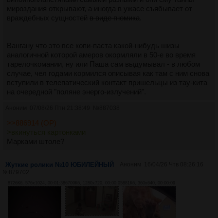
мироздания открывают, а иногда в ужасе съябывает от
враждебных сущностей
в виде гномика
.
Вангану что это все копи-паста какой-нибудь шизы
аналогичной которой амеров окормляли в 50-е во время
тарелочкомании, ну или Паша сам выдумывал - в любом
случае, чел годами кормился описывая как там с ним снова
вступили в телепатический контакт пришельцы из тау-кита
на очередной "поляне энерго-излучений".
Аноним
07/08/26 Птн 21:38:49
№
887038
>>886914 (OP)
>вкинуться картонками
Марками штоле?
Жуткие ролики №10 ЮБИЛЕЙНЫЙ
Аноним
16/04/26 Чтв 08:26:16
№
879702
8726Кб, 576x1024, 00:01:38
6709Кб, 1280x720, 00:00:05
881Кб, 360x640, 00:00:09