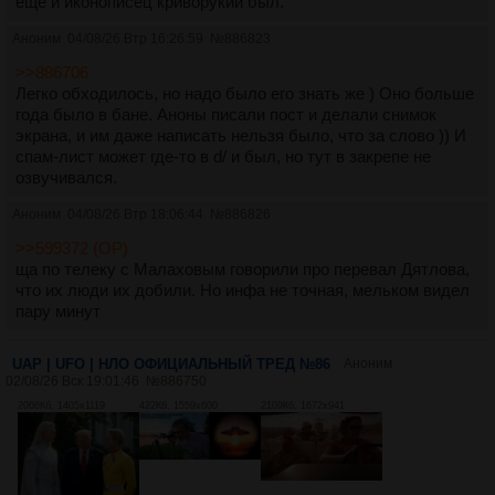
еще и иконописец криворукий был.
Аноним
04/08/26 Втр 16:26:59
№
886823
>>886706
Легко обходилось, но надо было его знать же ) Оно больше
года было в бане. Аноны писали пост и делали снимок
экрана, и им даже написать нельзя было, что за слово )) И
спам-лист может где-то в d/ и был, но тут в закрепе не
озвучивался.
Аноним
04/08/26 Втр 18:06:44
№
886826
>>599372 (OP)
ща по телеку с Малаховым говорили про перевал Дятлова,
что их люди их добили. Но инфа не точная, мельком видел
пару минут
UAP | UFO | НЛО ОФИЦИАЛЬНЫЙ ТРЕД №86
Аноним
02/08/26 Вск 19:01:46
№
886750
2066Кб, 1405x1119
422Кб, 1559x600
2109Кб, 1672x941