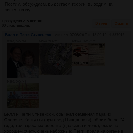
Постим, обсуждаем, выдвигаем теории, выводим на
чистую воду.
Пропущено 215 постов
В тред
Скрыть
60 с картинками.
Билл и Пегги Стивенсон
Аноним
07/08/26 Птн 18:56:19
№
887013
595Кб, 660x698
935Кб, 788x762
3015Кб, 1607x1152
443Кб, 600x448
Билл и Пегги Стивенсон, обычная семейная пара из
Флоренс, Кентукки (пригород Цинциннати), обоим было 74
года, три взрослых ребенка (два сына и дочь), были на
хорошем счету, очень набожные: Пегги играла на органе в