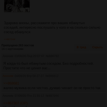
Здарова аноны, расскажите про ваших ебанутых
соседей, интересно послушать у кого и на сколько сильно
сосед ебанулся
>>887044
Пропущено 263 постов
В тред
Скрыть
16 с картинками.
Аноним
03/08/26 Пнд 20:07:47
№
886792
Я когда-то был ебанутым соседом. Без подробностей.
Простите что не ценил вас...
Аноним
04/08/26 Втр 08:27:27
№
886812
>>868681
жалко мужика если честно, думаю чихает он не просто так
Аноним
07/08/26 Птн 21:55:12
№
887044
>>867307 (OP)