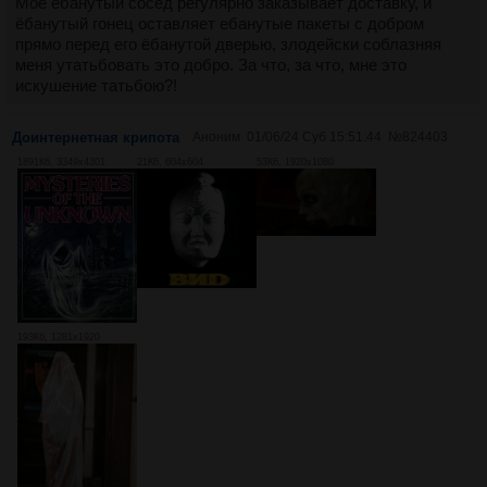
Моё ёбанутый сосед регулярно заказывает доставку, и
ёбанутый гонец оставляет ебанутые пакеты с добром
прямо перед его ёбанутой дверью, злодейски соблазняя
меня утатьбовать это добро. За что, за что, мне это
искушение татьбою?!
Доинтернетная крипота
Аноним
01/06/24 Суб 15:51:44
№
824403
1891Кб, 3349x4301
21Кб, 604x604
53Кб, 1920x1080
193Кб, 1281x1920