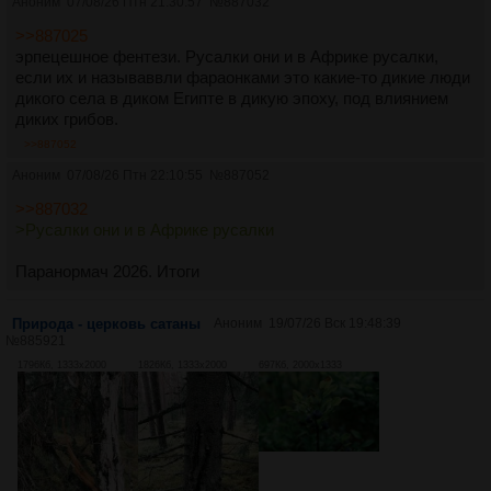
Аноним
07/08/26 Птн 21:30:57
№
887032
>>887025
эрпецешное фентези. Русалки они и в Африке русалки,
если их и называввли фараонками это какие-то дикие люди
дикого села в диком Египте в дикую эпоху, под влиянием
диких грибов.
>>887052
Аноним
07/08/26 Птн 22:10:55
№
887052
>>887032
>Русалки они и в Африке русалки
Паранормач 2026. Итоги
Природа - церковь сатаны
Аноним
19/07/26 Вск 19:48:39
№
885921
1796Кб, 1333x2000
1826Кб, 1333x2000
697Кб, 2000x1333