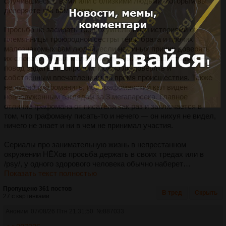
случившиеся с вами или с близкими людьми, которым вы
доверяете как вам самим.
Просьба не засирать тред охуительными историями от
племянницы троюродной сестры тёщи брата и прочих
малознакомых вам людей, если нет иных причин доверять
их словам. "Я был маленький/пьяный/под веществами" —
повод задаться вопросом, можно ли доверять и
собственным впечатлениям во время происшествия. Также
не нужно графоманить, ибо графоманский кал виден
невооруженным взглядом за 3 мегапарсека. Главное
отличие графомана от писателя как раз и заключается в
том, что графоману писать-то и нечего — он нихуя не видел,
ничего не знает и ни в чем не принимал участия.
Сериалы про занимательную жизнь в непрестанном
окружении НЁХов просьба держать в своих тредах или в
/psy/, у одного здорового человека обычно наберет…
Показать текст полностью
Пропущено 361 постов
В тред
Скрыть
27 с картинками.
Аноним
07/08/26 Птн 21:31:50
№
887033