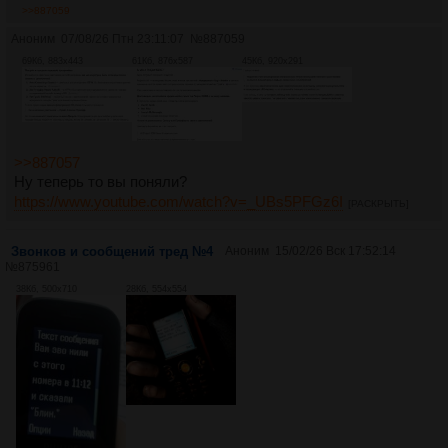
>>887059
Аноним
07/08/26 Птн 23:11:07
№
887059
69Кб, 883x443
61Кб, 876x587
45Кб, 920x291
>>887057
Ну теперь то вы поняли?
https://www.youtube.com/watch?v=_UBs5PFGz6I
[РАСКРЫТЬ]
Звонков и сообщений тред №4
Аноним
15/02/26 Вск 17:52:14
№
875961
38Кб, 500x710
28Кб, 554x554