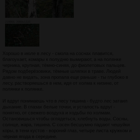
2196Кб, 2000x1333
Хорошо в июле в лесу - смола на соснах плавится,
благоухает, комары к полудню вымирают, а на полянке
черника, крупная, тёмно-синяя, до фиолетовых пальцев.
Рядом подберёзовики, тёмные шляпки в траве. Людей
давно не видать, зона пропала еще раньше - ты глубоко в
лесу, растворяешься в нем, идя от холма к низине, от
полянки к полянке.
И вдруг понимаешь что в лесу тишина - будто лес затаил
дыхание. В глазах белые точки, и усталость вдруг -
понятно, от свежего воздуха и ходьбы по холмам.
Остановишься чтобы оглядеться, хлебнуть воды. Сосны,
солнце, жара, тишина. С сосен бесшумно падают чешуйки
коры, в тени кустов - вороний глаз, четыре листа кружком и
чёрная ягода в середине.