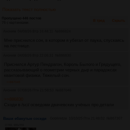
Показать текст полностью
Пропущено 446 постов
В тред
Скрыть
76 с картинками.
Аноним
04/08/26 Втр 16:48:11
№
886824
Мне приснился сон, в котором я убегал от паука, спускаясь
на лестнице.
Аноним
04/08/26 Втр 22:06:31
№
886830
Приснился Артур Пендрагон, Король Былого и Грядущего,
рассказывающий о геометрии черных дыр и парадоксах
квантовой физики. Тяжелый сон.
>>887046
Аноним
07/08/26 Птн 21:58:53
№
887046
>>886830
Сходи в /sci/ осведоми двачевских учёных про детали
Ваши ебанутые соседи
Goblinidze
10/10/25 Птн 21:48:02
№
867307
277Кб, 960x559