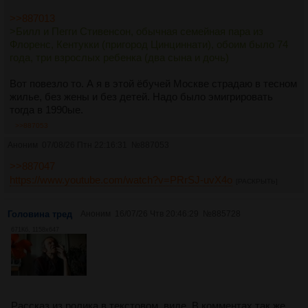
>>887013
>Билл и Пегги Стивенсон, обычная семейная пара из
Флоренс, Кентукки (пригород Цинциннати), обоим было 74
года, три взрослых ребенка (два сына и дочь)
Вот повезло то. А я в этой ёбучей Москве страдаю в тесном
жилье, без жены и без детей. Надо было эмигрировать
тогда в 1990ые.
>>887053
Аноним
07/08/26 Птн 22:16:31
№
887053
>>887047
https://www.youtube.com/watch?v=PRrSJ-uvX4o
[РАСКРЫТЬ]
Головина тред
Аноним
16/07/26 Чтв 20:46:29
№
885728
671Кб, 1158x647
Рассказ из ролика в текстовом, виде. В комментах так же