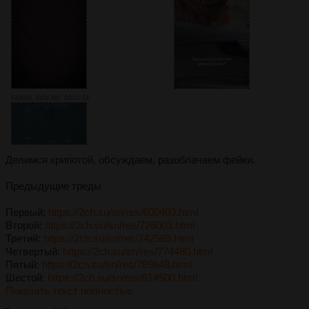
6196Кб, 640x360, 00:01:18
Делимся крипотой, обсуждаем, разоблачаем фейки.
Предыдущие треды
Первый:
https://2ch.su/sn/res/600403.html
Второй:
https://2ch.su/sn/res/726003.html
Третий:
https://2ch.su/sn/res/742569.html
Четвертый:
https://2ch.su/sn/res/774480.html
Пятый:
https://2ch.su/sn/res/789848.html
Шестой:
https://2ch.su/sn/res/814500.html
Показать текст полностью