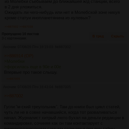
из Молебки съебываем до ближайшей ж/д станции, всего
в 2 дня уложиться.
Ожидать ли чего-нибудь или нет в Молебской зоне нихуя
кроме статуи инопланетянина из нулевых?
>>887002
>>887038
Пропущено 10 постов
В тред
Скрыть
3 с картинками.
Аноним
07/08/26 Птн 18:15:03
№
887002
>>886914 (OP)
>Молебки
>форсилась еще в 90е и 00е
Впервые про такое слышу.
>>887005
Аноним
07/08/26 Птн 18:43:04
№
887005
>>887002
Гугли "м-ский треугольник". Там до книги был цикл статей,
чуть ли не в совке начавшийся, когда тот разваливаться
начал. Журналист хитрый люто бухал на деньги редакции в
командировке, сочиняя как он там контактирует с
вино
инопланетянами самыми разными и они ему тайны