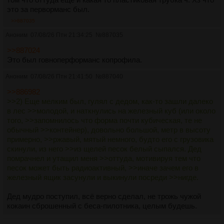
это за перворманс был.
>>887035
Аноним
07/08/26 Птн 21:34:25
№
887035
>>887024
Это был говноперформанс копрофила.
Аноним
07/08/26 Птн 21:41:50
№
887040
>>886982
>>2) Еще мелким был, гулял с дедом, как-то зашли далеко
в лес >>молодой, и наткнулись на железный куб (или около
того, >>запомнилось что форма почти кубическая, те не
обычный >>контейнер), довольно большой, метр в высоту
примерно, >>ржавый, мятый немного, будто его с грузовика
скинули, из него >>из щелей песок белый сыпался. Дед
помрачнел и утащил меня >>оттуда, мотивируя тем что
песок может быть радиоактивный, >>иначе зачем его в
железный ящик засунули и выкинули посреди >>нигде.
Дед мудро поступил, всё верно сделал, не трожь чужой
кокаин сброшенный с беса-пилотника, целым будешь.