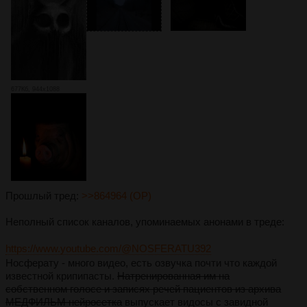
677Кб, 944x1088
Прошлый тред:
>>864964 (OP)
Неполный список каналов, упоминаемых анонами в треде:
https://www.youtube.com/@NOSFERATU392
Носферату - много видео, есть озвучка почти что каждой
известной крипипасты.
Натренированная им на
собственном голосе и записях речей пациентов из архива
МЕДФИЛЬМ нейросетка
выпускает видосы с завидной