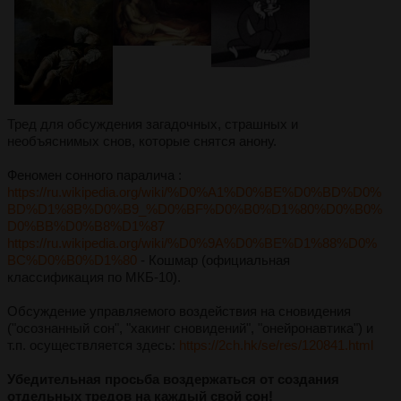
Тред для обсуждения загадочных, страшных и
необъяснимых снов, которые снятся анону.
Феномен сонного паралича :
https://ru.wikipedia.org/wiki/%D0%A1%D0%BE%D0%BD%D0%
BD%D1%8B%D0%B9_%D0%BF%D0%B0%D1%80%D0%B0%
D0%BB%D0%B8%D1%87
https://ru.wikipedia.org/wiki/%D0%9A%D0%BE%D1%88%D0%
BC%D0%B0%D1%80
- Кошмар (официальная
классификация по МКБ-10).
Обсуждение управляемого воздействия на сновидения
("осознанный сон", "хакинг сновидений", "онейронавтика") и
т.п. осуществляется здесь:
https://2ch.hk/se/res/120841.html
Убедительная просьба воздержаться от создания
отдельных тредов на каждый свой сон!