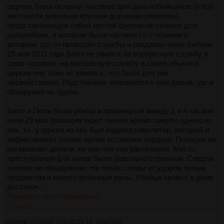
церкви, Билл основал часовню для дальнобойщиков (в той
местности довольно крупная дорожная развязка),
представляющую собой пустой фургон на стоянке для
дальнобоев, в котором была часовня со стульями и
алтарем, где он проводил службы и раздавал мини-библии.
29 мая 2011 года Билл не явился на воскресную службу в
свою часовню, на воскресную службу в своей обычной
церкви они тоже не явились, что было для них
несвойственно. Родственник отправился к ним домой, где и
обнаружил их трупы.
Билл и Пегги были убиты в промежуток между 1 и 4 часами
ночи 29 мая (полиция знает точное время смерти одного из
них, т.к. у одного из них был кардиостимулятор, который и
зафиксировал точное время остановки сердца). Полиция не
раскрывает детали, но кое-что они рассказали. Место
преступления для копов было довольно странным. Следов
взлома не обнаружено. На телах следы от ударов тупым
предметом и колото-резанные раны. Убийца провел в доме
достаточ…
Показать текст полностью
>>887047
Аноним
07/08/26 Птн 22:01:10
№
887047