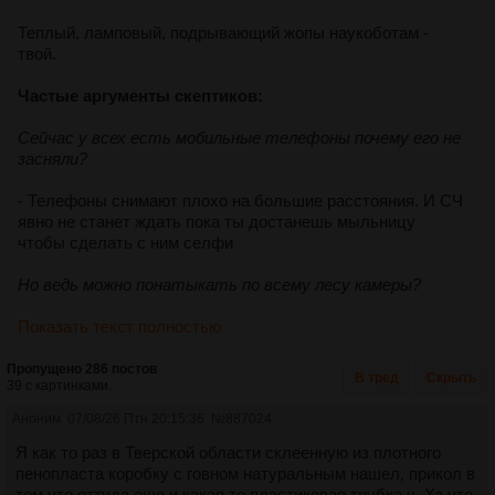
Теплый, ламповый, подрывающий жопы наукоботам -
твой.
Частые аргументы скептиков:
Сейчас у всех есть мобильные телефоны почему его не
засняли?
- Телефоны снимают плохо на большие расстояния. И СЧ
явно не станет ждать пока ты достанешь мыльницу
чтобы сделать с ним селфи
Но ведь можно понатыкать по всему лесу камеры?
Показать текст полностью
Пропущено 286 постов
В тред
Скрыть
39 с картинками.
Аноним
07/08/26 Птн 20:15:36
№
887024
Я как то раз в Тверской области склеенную из плотного
пенопласта коробку с говном натуральным нашел, прикол в
том что оттуда еще и какая то пластиковая трубка ч. Хз что