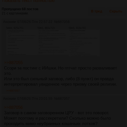
Показать текст полностью
Пропущено 68 постов
В тред
Скрыть
21 с картинками.
Аноним
07/08/26 Птн 22:57:22
№
887056
54Кб, 925x751
59Кб, 883x715
58Кб, 918x791
>>887055
Ссори за постинг с ИИшки. Но гптчат просто разваливает
это.
Или это был сильный заговор, либо (8 пункт) он правда
интерпретировал увиденное через призму своей религии.
>>887057
Аноним
07/08/26 Птн 23:01:55
№
887057
>>887056
Заговор в самом заговоренном ЦРУ - вот это поворот.
Может поэтому и рассекретили? Сколько можно было
проходить мимо неубранных кошачьих лотков?