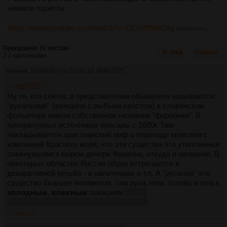
немало годноты
https://www.youtube.com/watch?v=OLnV95skOtg
[РАСКРЫТЬ]
Пропущено 31 постов
В тред
Скрыть
3 с картинками.
Аноним
07/08/26 Птн 20:35:19
№
887025
>>887020
Ну те, кто сейчас в представлении обывателя называются
"русалками" (женщина с рыбьим хвостом) в славянском
фольклоре имели собственное название "фараонки". В
литературных источниках описаны с 1600г. Там
накладывается христианский миф о переходе моисеем с
компанией Красного моря, что эти существа это утопленные
сомкнувшимся морем дочери Фараона, откуда и название. В
некоторых областях России образ встречается в
декоративной резьбе - в наличниках и т.п. А "русалка" это
существо бывшее человеком, там руки, ноги, голова и тяга к
холодным, влажным
локациям
чтобы
сапонифицироваться, а не разложиться
>>887032