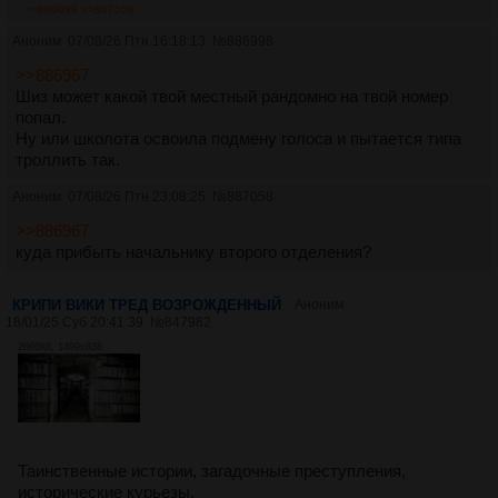
>>886998
>>887058
Аноним
07/08/26 Птн 16:18:13
№
886998
>>886967
Шиз может какой твой местный рандомно на твой номер
попал.
Ну или школота освоила подмену голоса и пытается типа
троллить так.
Аноним
07/08/26 Птн 23:08:25
№
887058
>>886967
куда прибыть начальнику второго отделения?
КРИПИ ВИКИ ТРЕД ВОЗРОЖДЕННЫЙ
Аноним
18/01/25 Суб 20:41:39
№
847982
2666Кб, 1499x838
Таинственные истории, загадочные преступления,
исторические курьезы.