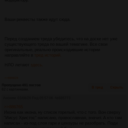
Ваши реквесты также идут сюда.
Перед созданием треда убедитесь, что на доске нет уже
существующего треда по вашей тематике. Все свои
оригинальные, реально происходившие истории
направляйте в
тред историй.
НЛО летают
здесь.
>>886826
Пропущено 491 постов
В тред
Скрыть
62 с картинками.
Аноним
03/08/26 Пнд 05:57:06
№
886773
>>886765
Икона как икона, ну список горелый, что с того. Вон сверху
"Иисус Христос" написано, православная, значит. А кто там
написан - из-под слоя гари и цензуры не разобрать. Поди