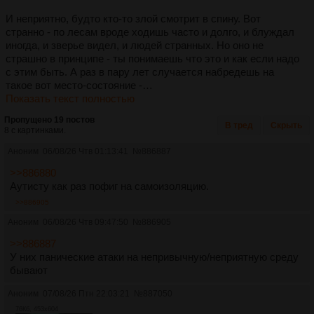
И неприятно, будто кто-то злой смотрит в спину. Вот
странно - по лесам вроде ходишь часто и долго, и блуждал
иногда, и зверье видел, и людей странных. Но оно не
страшно в принципе - ты понимаешь что это и как если надо
с этим быть. А раз в пару лет случается набредешь на
такое вот место-состояние -…
Показать текст полностью
Пропущено 19 постов
В тред
Скрыть
8 с картинками.
Аноним
06/08/26 Чтв 01:13:41
№
886887
>>886880
Аутисту как раз пофиг на самоизоляцию.
>>886905
Аноним
06/08/26 Чтв 09:47:50
№
886905
>>886887
У них панические атаки на непривычную/неприятную среду
бывают
Аноним
07/08/26 Птн 22:03:21
№
887050
76Кб, 453x604