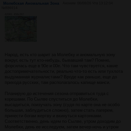
Молебская Аномальная Зона
Аноним
06/08/26 Чтв 13:12:04
№
886914
420Кб, 458x367
Народ, есть кто шарит за Молебку и аномальную зону
вокруг, есть тут кто-нибудь, бывавший там? Помню,
форсилась еще в 90е и 00е. Что там чувствуется, какие
достопримечательности, реально что-то есть или тухлота
выдуманная журналистами? Вроде как раньше, еще до
прихода русских, там располагалось капище манси.
Планирую до истечения сезона отправиться туда с
корешами. По Сылве спуститься до Молебки,
высадиться, поизучать зону (судя по карте она не особо
большая, заблудиться сложно), затем стать лагерем,
принести богам жертву и вкинуться картонками.
Соответственно, день идем по Сылве, утром доходим до
Молебки, день ее исследуем, затем вечер-ночь и утром