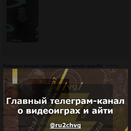
Реальных историй, случившихся с аноном тред #64
Аноним
19/05/26 Втр 00:45:05
№
881900
67Кб, 736x552
96Кб, 1051x768
Шестьдесят четвёртый увядающий перекат очень
интересного и бордообразующего треда
Описываем непонятные, странные и криповые истории,