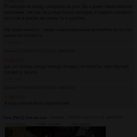
>>887026
Я никогда не кладу сигареты за ухо. Да и даже такая версия
неверная, так как на улице было холодно и тащить сигарету
за ухом в шапке не очень то и удобно.
Не пиши ничего с таким самоуверенным апломбом если это
какая-то глупость.
>>887045
Аноним
07/08/26 Птн 21:56:52
№
887045
>>887033
да, уж лучше дилдо между ягодиц тян класть, чем ёбучую
сигарету за ухо.
>>887049
Аноним
07/08/26 Птн 22:02:33
№
887049
>>887045
А еще лучше быть адекватом)
Сны [№11] Сон во сне
Аноним
27/08/25 Срд 16:41:19
№
864554
212Кб, 600x825
176Кб, 1215x960
24Кб, 400x400