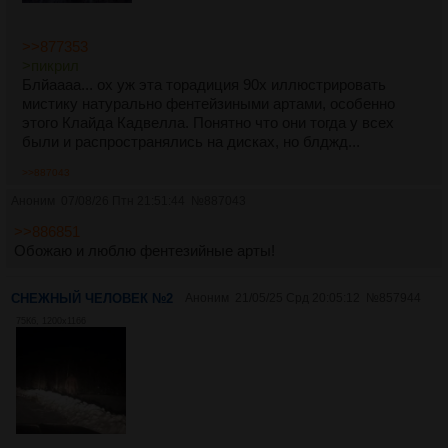
>>877353
>пикрил
Блйаааа... ох уж эта торадиция 90х иллюстрировать
мистику натурально фентейзиными артами, особенно
этого Клайда Кадвелла. Понятно что они тогда у всех
были и распространялись на дисках, но блджд...
>>887043
Аноним
07/08/26 Птн 21:51:44
№
887043
>>886851
Обожаю и люблю фентезийные арты!
СНЕЖНЫЙ ЧЕЛОВЕК №2
Аноним
21/05/25 Срд 20:05:12
№
857944
75Кб, 1200x1166