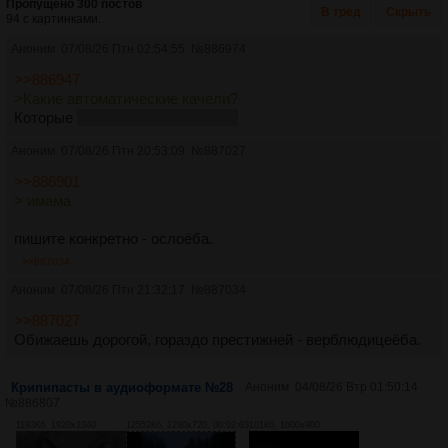
Пропущено 300 постов
В тред
Скрыть
94 с картинками.
Аноним
07/08/26 Птн 02:54:55
№
886974
>>886947
>Какие автоматические качели?
Которые
САМИ КАЧАЮТСЯ
БУ!
Аноним
07/08/26 Птн 20:53:09
№
887027
>>886901
> имама
пишите конкретно - ослоёба.
>>887034
Аноним
07/08/26 Птн 21:32:17
№
887034
>>887027
Обижаешь дорогой, гораздо престижней - верблюдицеёба.
Крипипасты в аудиоформате №28
Аноним
04/08/26 Втр 01:50:14
№
886807
1193Кб, 1920x2340
12552Кб, 1280x720, 00:02:03
101Кб, 1600x900