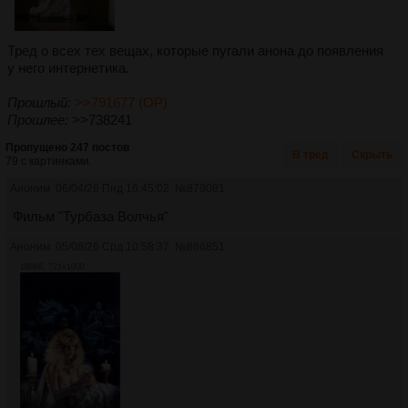
Тред о всех тех вещах, которые пугали анона до появления
у него интернетика.
Прошлый:
>>791677 (OP)
Прошлее:
>>738241
Пропущено 247 постов
В тред
Скрыть
79 с картинками.
Аноним
06/04/26 Пнд 16:45:02
№
879081
Фильм "Турбаза Волчья"
Аноним
05/08/26 Срд 10:58:37
№
886851
186Кб, 721x1000