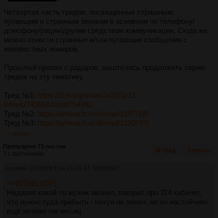
Четвертая часть тредов, посвященных страшным,
пугающим и странным звонкам в основном по телефону/
домофону/рации/другим средствам коммуникации. Сюда же
можно отнести странные и/тли пугающие сообщения с
неизвестных номеров.
Прошлый пропал с радаров, захотелось продолжить серию
тредов на эту тематику.
Тред №1:
https://2ch.org/sn/arch/2022-11-
04/res/740658.html#754992
Тред №2:
https://arhivach.vc/thread/1197718/
Тред №3:
https://arhivach.vc/thread/1220797/
>>886967
Пропущено 75 постов
В тред
Скрыть
7 с картинками.
Аноним
07/08/26 Птн 01:03:47
№
886967
>>875961 (OP)
Недавно какой-то мужик звонил, говорил про 314 кабинет,
что нужно туда прибыть - нихуя не понял, но он настойчиво
ещё звонил так месяц