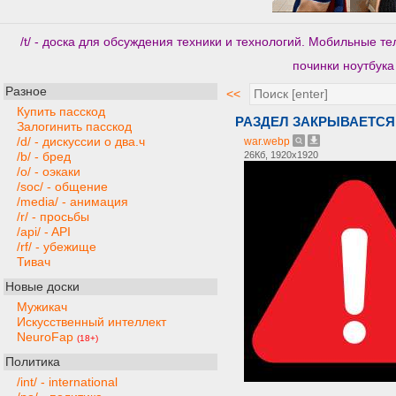
/t/ - доска для обсуждения техники и технологий. Мобильные 
починки ноутбука
Разное
<<
Купить пасскод
РАЗДЕЛ ЗАКРЫВАЕТСЯ
Залогинить пасскод
/d/ - дискуссии о два.ч
war.webp
26Кб, 1920x1920
/b/ - бред
/o/ - оэкаки
/soc/ - общение
/media/ - анимация
/r/ - просьбы
/api/ - API
/rf/ - убежище
Тивач
Новые доски
Мужикач
Искусственный интеллект
NeuroFap
(18+)
Политика
/int/ - international