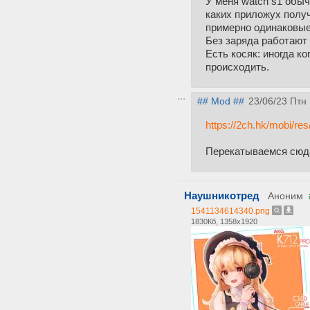
У меня watch s1 обыч
каких приложух получ
примерно одинаковые
Без заряда работают
Есть косяк: иногда к
происходить.
## Mod ##
23/06/23 Птн
https://2ch.hk/mobi/re
Перекатываемся сюд
Наушникотред
Аноним
1541134614340.png
1830Кб, 1358x1920