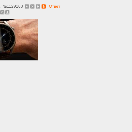
1
№
1129163
Ответ