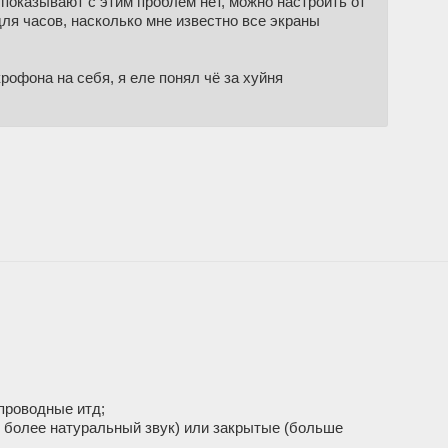
показывают с этим проблем нет, можно настроить от
ля часов, насколько мне известно все экраны
рофона на себя, я еле понял чё за хуйня
проводные итд;
, более натуральный звук) или закрытые (больше