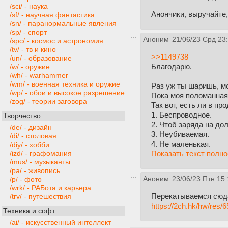
/sci/ - наука
Анончики, выручайте,
/sf/ - научная фантастика
/sn/ - паранормальные явления
/sp/ - спорт
Аноним
21/06/23 Срд 23
/spc/ - космос и астрономия
/tv/ - тв и кино
>>1149738
/un/ - образование
Благодарю.
/w/ - оружие
/wh/ - warhammer
/wm/ - военная техника и оружие
Раз уж ты шаришь, мо
/wp/ - обои и высокое разрешение
Пока моя поломанная 
/zog/ - теории заговора
Так вот, есть ли в пр
1. Беспроводное.
Творчество
2. Чтоб заряда на до
/de/ - дизайн
3. Неубиваемая.
/di/ - столовая
4. Не маленькая.
/diy/ - хобби
Показать текст полн
/izd/ - графомания
/mus/ - музыканты
/pa/ - живопись
Аноним
23/06/23 Птн 15:
/p/ - фото
/wrk/ - РАБота и карьера
Перекатываемся сюд
/trv/ - путешествия
https://2ch.hk/hw/res/
Техника и софт
/ai/ - искусственный интеллект