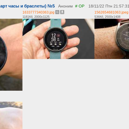
арт часы и браслеты) №5
Аноним
# OP
18/11/22 Птн 21:57:3
1633777340363.jpg
1562654681063.jpeg
1181Кб, 2000x1125
536Кб, 2500x1408