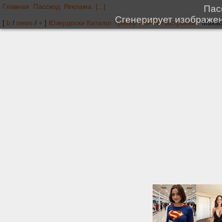
Главная
Пасскод
Реклама
[...]
[
b
/
news
/
+
]
Юзердоски
Каталог
Трекер
NSFW
Настройки