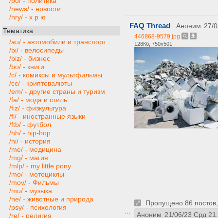
/po/ - политика
/news/ - новости
/hry/ - х р ю
FAQ Thread
Аноним
27/0
Тематика
446868-9579.jpg
/au/ - автомобили и транспорт
128Кб, 750x501
/bi/ - велосипеды
/biz/ - бизнес
/bo/ - книги
/c/ - комиксы и мультфильмы
/cc/ - криптовалюты
/em/ - другие страны и туризм
/fa/ - мода и стиль
/fiz/ - физкультура
/fl/ - иностранные языки
/ftb/ - футбол
/hh/ - hip-hop
/hi/ - история
/me/ - медицина
/mg/ - магия
/mlp/ - my little pony
/mo/ - мотоциклы
/mov/ - Фильмы
/mu/ - музыка
/ne/ - животные и природа
Пропущено 86 постов, 
/psy/ - психология
Аноним
21/06/23 Срд 21
/re/ - религия