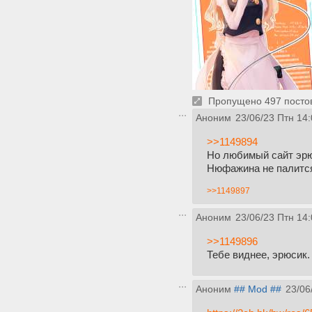
Пропущено 497 постов,
Аноним
23/06/23 Птн 14:
>>1149894
Но любимый сайт эрю
Нюфажина не палитс
>>1149897
Аноним
23/06/23 Птн 14:
>>1149896
Тебе виднее, эрюсик.
Аноним
## Mod ##
23/06