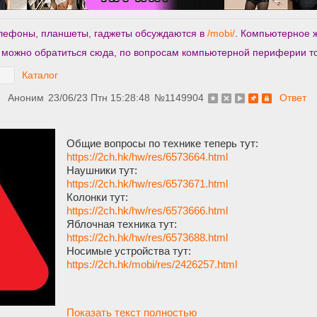
телефоны, планшеты, гаджеты обсуждаются в
/mobi/
. Компьютерное 
 можно обратиться сюда, по вопросам компьютерной периферии то
Каталог
Аноним
23/06/23 Птн 15:28:48
№
1149904
Ответ
Общие вопросы по технике теперь тут:
https://2ch.hk/hw/res/6573664.html
Наушники тут:
https://2ch.hk/hw/res/6573671.html
Колонки тут:
https://2ch.hk/hw/res/6573666.html
Яблочная техника тут:
https://2ch.hk/hw/res/6573688.html
Носимые устройства тут:
https://2ch.hk/mobi/res/2426257.html
Показать текст полностью