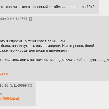
 можно ли заказать сносный китайский планшет за 10к?
:40:49
№
1149763
лу я спросить у тебя совет по мышам.
была, начал гуглить ноыве модели. И интересно, блин!
одаже что-нибудь для игорь и двачевания:
лго хватало, или с возможностью подключать кабель для зарядк
остью
15:10
№
1149899
а.
6573664.html