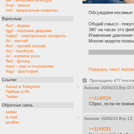
/ja/ - японская культура
/ma/ - манга
/vn/ - визуальные новеллы
Обсуждаем носимые у
Взрослым
Общий смысл - покуп
/fur/ - фурри
ЭКГ на часах это фей
/gg/ - хорошие девушки
Изменение давления 
/vape/ - электронные сигареты
Многие модели позво
/h/ - хентай
/ho/ - прочий хентай
/hc/ - hardcore
Шапку никто корректир
/e/ - extreme pron
/fet/ - фетиш
/sex/ - секс и отношения
Показать текст полн
/fag/ - фагготрия
Ссылки
Пропущено 477 постов,
Канал в Telegram
Аноним
20/06/23 Втр 07:
Паблик в VK
Twitter
>>1148524
Сброс, если не помож
Обратная связь
twitter
e-mail
Аноним
20/06/23 Втр 13:
разбан
>>1149292