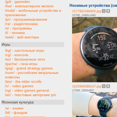
/gd/ - gamedev
Носимые устройства (см
/hw/ - компьютерное железо
/mobi/ - мобильные устройства и
1577962488400.jpg
приложения
157Кб, 1440x1440
/pr/ - программирование
/ra/ - радиотехника
/s/ - программы
/t/ - техника
/web/ - веб-мастера
Игры
/bg/ - настольные игры
/cg/ - консоли
/es/ - бесконечное лето
/gacha/ - гача-игры
/gsg/ - grand strategy games
/ruvn/ - российские визуальные
новеллы
/tes/ - the elder scrolls
/v/ - video games
1625908388167.jpg
/vg/ - video games general
172Кб, 2000x857
/wr/ - текстовые авторские рпг
Японская культура
/a/ - аниме
/fd/ - фэндом