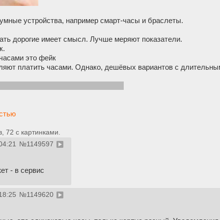
мные устройства, например смарт-часы и браслеты.
ать дорогие имеет смысл. Лучше меряют показатели.
к.
часами это фейк
ляют платить часами. Однако, дешёвых вариантов с длительным
овать не хочет, так шо старая пока.
остью
 72 с картинками.
04:21
№
1149597
ет - в сервис
18:25
№
1149620