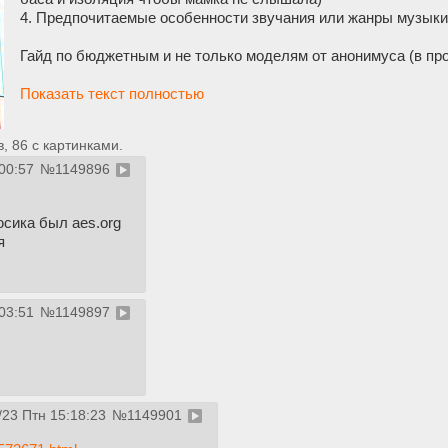
4. Предпочитаемые особенности звучания или жанры музыки
Гайд по бюджетным и не только моделям от анонимуса (в пр
Показать текст полностью
 86 с картинками.
00:57
№
1149896
сика был aes.org
я
03:51
№
1149897
/23 Птн 15:18:23
№
1149901