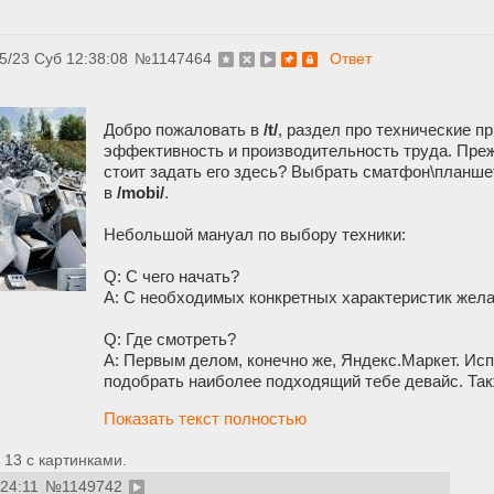
5/23 Суб 12:38:08
№
1147464
Ответ
Добро пожаловать в
/t/
, раздел про технические п
эффективность и производительность труда. Преж
стоит задать его здесь? Выбрать сматфон\планше
в
/mobi/
.
Небольшой мануал по выбору техники:
Q: С чего начать?
A: С необходимых конкретных характеристик желае
Q: Где смотреть?
A: Первым делом, конечно же, Яндекс.Маркет. Ис
подобрать наиболее подходящий тебе девайс. Т
Показать текст полностью
13 с картинками.
:24:11
№
1149742