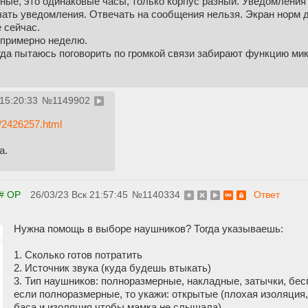
ные, это одинаковые часы, только корпус разный. Уведомления 
ать уведомления. Отвечать на сообщения нельзя. Экран норм д
 сейчас.
 примерно неделю.
огда пытаюсь поговорить по громкой связи забирают функцию мик
 15:20:33
№
1149902
s/2426257.html
а.
# OP
26/03/23 Вск 21:57:45
№
1140334
Ответ
Нужна помощь в выборе наушников? Тогда указываешь:
1. Сколько готов потратить
2. Источник звука (куда будешь втыкать)
3. Тип наушников: полноразмерные, накладные, затычки, бес
если полноразмерные, то укажи: открытые (плохая изоляция
баса и изоляция чтобы мамка не слышала)