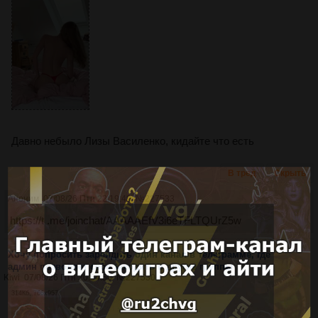
Давно небыло Лизы Василенко, кидайте что есть
В тред
Скрыть
Аноним
07/08/26 Птн 22:19:49
№
227533
https://t .me/joinchat/AAAAAEfV3i6eTFLTQUrZ5w
Хочу попросить зарейдить один канал в телеграмме, где
админ позволяет себе заходить в другие группы
Kiwi
07/08/26 Птн 20:54:50
№
227530
314Кб, 766x957