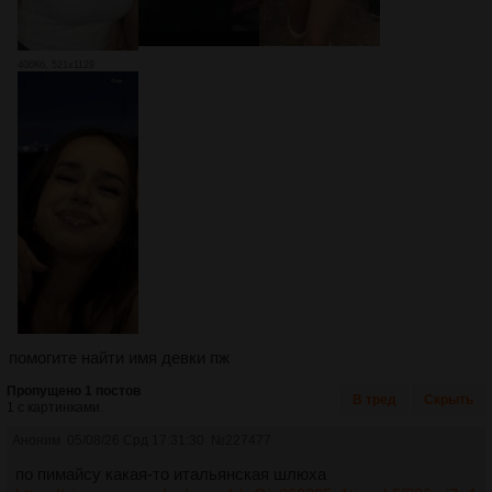
406Кб, 521x1129
помогите найти имя девки пж
Пропущено 1 постов
В тред
Скрыть
1 с картинками.
Аноним
05/08/26 Срд 17:31:30
№
227477
по пимайсу какая-то итальянская шлюха