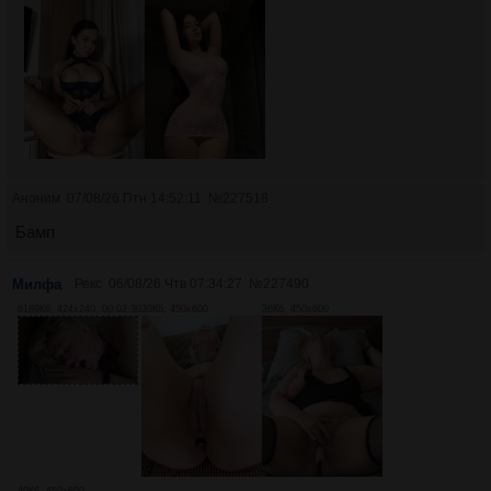
Аноним
07/08/26 Птн 14:52:11
№
227518
Бамп
Милфа
Рекс
06/08/26 Чтв 07:34:27
№
227490
6189Кб, 424x240, 00:02:30
30Кб, 450x600
36Кб, 450x600
40Кб, 450x600