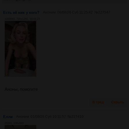
Есть её ник у кого?
Аноним
08/08/26 Суб 11:25:42
№
227547
32899Кб, 720x1280, 00:01:27
Аноны, помогите
В тред
Скрыть
Елли
Аноним
01/08/26 Суб 10:11:57
№
227410
202Кб, 638x849