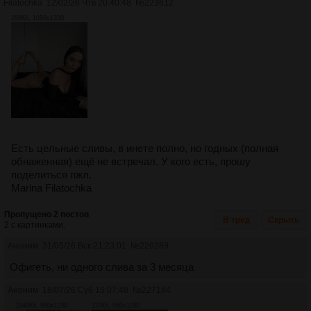
Filatochka
12/02/26 Чтв 20:40:48
№
223612
288Кб, 1080x1350
Есть цельные сливы, в инете полно, но годных (полная
обнаженная) ещё не встречал. У кого есть, прошу
поделиться пжл.
Marina Filatochka
Пропущено 2 постов
В тред
Скрыть
2 с картинками.
Аноним
31/05/26 Вск 21:23:01
№
226289
Офигеть, ни одного слива за 3 месяца
Аноним
18/07/26 Суб 15:07:48
№
227184
1049Кб, 960x1280
110Кб, 960x1280