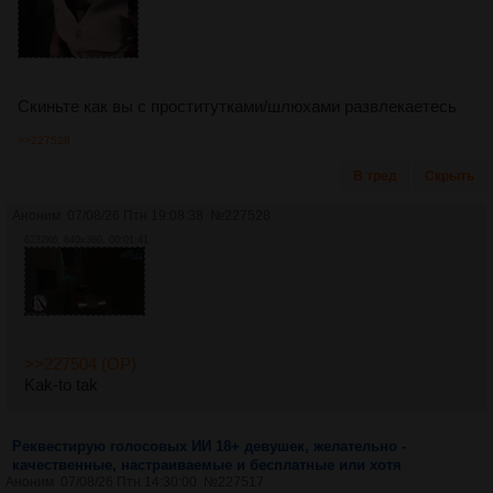
Скиньте как вы с проститутками/шлюхами развлекаетесь
>>227528
В тред
Скрыть
Аноним
07/08/26 Птн 19:08:38
№
227528
6232Кб, 640x360, 00:01:41
>>227504 (OP)
Kak-to tak
Реквестирую голосовых ИИ 18+ девушек, желательно -
качественные, настраиваемые и бесплатные или хотя
Аноним
07/08/26 Птн 14:30:00
№
227517