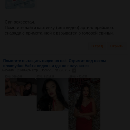
Сап реквестач.
Помогите найти картинку (или видео) артиллерийского
снаряда с примотанной к взрывателю головой свиньи.
В тред
Скрыть
Помогите вытащить видео на неё. Стримит под ником
dreamyduo Найти видео ни где не получается
Аноним
23/06/26 Втр 13:24:21
№
226757
35Кб, 526x298
97Кб, 817x827
118Кб, 472x757