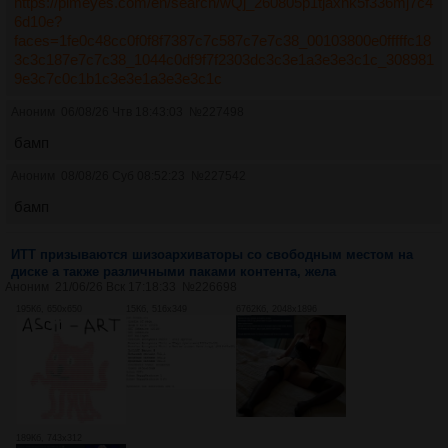
https://pimeyes.com/en/search/wQj_260805p1tjaxnk5f336mj7c4
6d10e?
faces=1fe0c48cc0f0f8f7387c7c587c7e7c38_00103800e0fffffc18
3c3c187e7c7c38_1044c0df9f7f2303dc3c3e1a3e3e3c1c_308981
9e3c7c0c1b1c3e3e1a3e3e3c1c
Аноним
06/08/26 Чтв 18:43:03
№
227498
бамп
Аноним
08/08/26 Суб 08:52:23
№
227542
бамп
ИТТ призываются шизоархиваторы со свободным местом на
диске а также различными паками контента, жела
Аноним
21/06/26 Вск 17:18:33
№
226698
195Кб, 650x650
15Кб, 516x349
6762Кб, 2048x1896
189Кб, 743x312