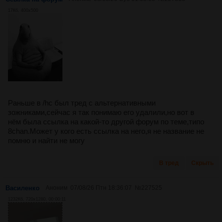
17Кб, 400x500
Раньше в /hc был тред с альтернативными
зожниками,сейчас я так понимаю его удалили,но вот в
нём была ссылка на какой-то другой форум по теме,типо
8chan.Может у кого есть ссылка на него,я не название не
помню и найти не могу
В тред
Скрыть
Василенко
Аноним
07/08/26 Птн 18:36:07
№
227525
1232Кб, 720x1280, 00:00:11