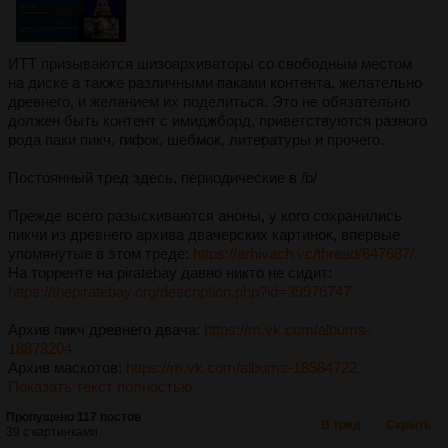
ИТТ призываются шизоархиваторы со свободным местом
на диске а также различными паками контента, желательно
древнего, и желанием их поделиться. Это не обязательно
должен быть контент с имиджборд, приветствуются разного
рода паки пикч, гифок, шебмок, литературы и прочего.
Постоянный тред здесь, периодические в /b/
Прежде всего разыскиваются аноны, у кого сохранились
пикчи из древнего архива двачерских картинок, впервые
упомянутые в этом треде:
https://arhivach.vc/thread/647687/.
На торренте на piratebay давно никто не сидит:
https://thepiratebay.org/description.php?id=39976747
Архив пикч древнего двача:
https://m.vk.com/albums-
18873204
Архив маскотов:
https://m.vk.com/albums-18584722
Показать текст полностью
Пропущено 117 постов
В тред
Скрыть
39 с картинками.