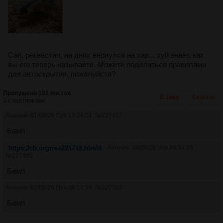
Сап, реквестач, на днях вернулся на хар... хуй знает, как
вы его теперь называете. Можете поделиться правилами
для автоскрытия, пожалуйста?
Пропущено 191 постов
В тред
Скрыть
3 с картинками.
Аноним
01/08/26 Суб 13:24:01
№
227417
Бамп
https:2ch.orgrres221718.html#
Аноним
06/08/26 Чтв 09:34:26
№
227495
Бамп
Аноним
07/08/26 Птн 08:12:39
№
227507
Бамп