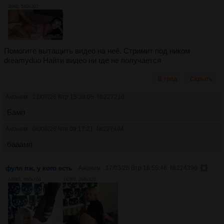
36Кб, 540x302
Помогите вытащить видео на неё. Стримит под ником
dreamyduo Найти видео ни где не получается
В тред
Скрыть
Аноним
21/07/26 Втр 15:38:05
№
227210
Бамп
Аноним
06/08/26 Чтв 09:17:21
№
227494
бааамп
фулл пж, у кого есть
Аноним
17/03/26 Втр 16:55:46
№
224396
446Кб, 460x704
142Кб, 296x320