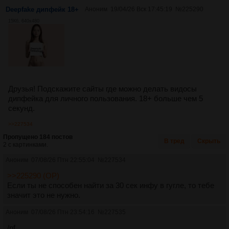
Deepfake дипфейк 18+
Аноним
19/04/26 Вск 17:45:19
№
225290
15Кб, 640x480
Друзья! Подскажите сайты где можно делать видосы
дипфейка для личного пользования. 18+ больше чем 5
секунд.
>>227534
Пропущено 184 постов
В тред
Скрыть
2 с картинками.
Аноним
07/08/26 Птн 22:55:04
№
227534
>>225290 (OP)
Если ты не способен найти за 30 сек инфу в гугле, то тебе
значит это не нужно.
Аноним
07/08/26 Птн 23:54:16
№
227535
/nf