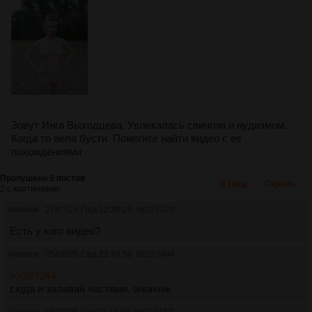
Зовут Инга Выходцева. Увлекалась свингом и нудизмом.
Когда то вела бусти. Помогите найти видео с ее
похождениями
Пропущено 5 постов
В тред
Скрыть
2 с картинками.
Аноним
27/07/26 Пнд 12:28:29
№
227320
Есть у кого видео?
Аноним
05/08/26 Срд 22:40:56
№
227484
>>227244
сюда и заливай частями, анончик
Аноним
06/08/26 Чтв 02:43:59
№
227487