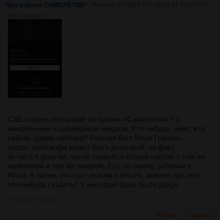
Про паблик САМОЛËТИК*
Аноним
07/08/26 Птн 18:48:41
№
227527
128Кб, 1080x1561
Саб, короче, кто шарит за паблик «Самолётик» ? с
аморальным и шизоидным юмором. Кто-нибудь знает, кто
сейчас админ паблика? Раньше был Илья Гранкин,
вроде, хотя инфа может быть дезинфой, но факт
остаётся фактом: после появился второй паблик с тем же
названием и тем же юмором. Его, по-моему, забрали у
Ильи. А также, кто был знаком с Ильёй, можете про него
что-нибудь сказать? У него фан-базы было дохуя
>>227532
>>227543
В тред
Скрыть