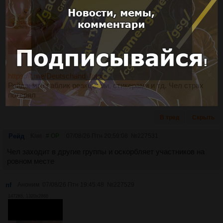
https://t.me/Deutschand_fotos
Рейданите паблик реакциями, стикерами и тд. Чел страх
потерял
В тред
Скрыть
Рейд
Kiwi
# OP
07/08/26 Птн 20:59:08
№
227531
Чел заходит в другие группы и оскорбляет участников на
ровном месте
nf
Аноним
07/08/26 Птн 19:45:48
№
227529
1472Кб, 1320x2868