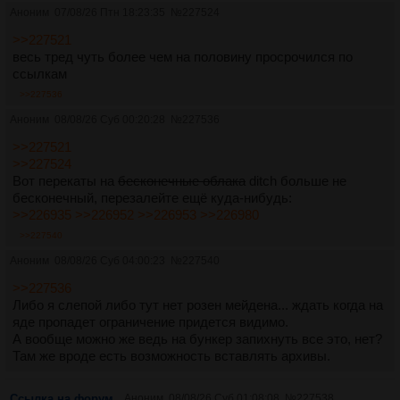
Аноним
07/08/26 Птн 18:23:35
№
227524
>>227521
весь тред чуть более чем на половину просрочился по
ссылкам
>>227536
Аноним
08/08/26 Суб 00:20:28
№
227536
>>227521
>>227524
Вот перекаты на
бесконечные облака
ditch больше не
бесконечный, перезалейте ещё куда-нибудь:
>>226935
>>226952
>>226953
>>226980
>>227540
Аноним
08/08/26 Суб 04:00:23
№
227540
>>227536
Либо я слепой либо тут нет розен мейдена... ждать когда на
яде пропадет ограничение придется видимо.
А вообще можно же ведь на бункер запихнуть все это, нет?
Там же вроде есть возможность вставлять архивы.
Ссылка на форум
Аноним
08/08/26 Суб 01:08:08
№
227538