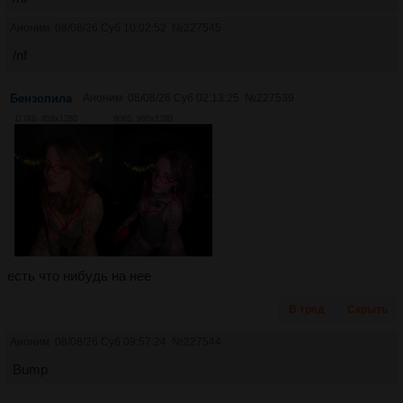
Аноним
08/08/26 Суб 10:02:52
№
227545
/nf
Бензопила
Аноним
08/08/26 Суб 02:13:25
№
227539
117Кб, 959x1280
80Кб, 960x1280
есть что нибудь на нее
В тред
Скрыть
Аноним
08/08/26 Суб 09:57:24
№
227544
Bump