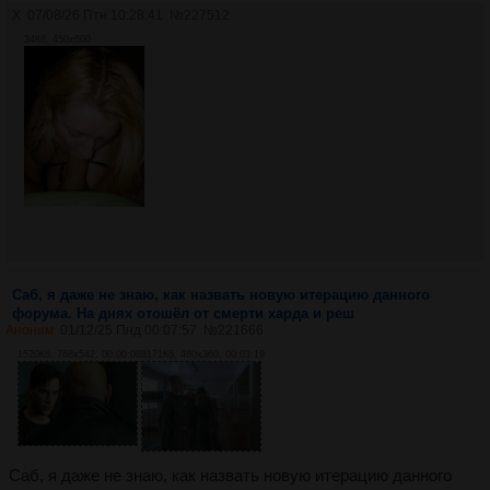
X
07/08/26 Птн 10:28:41
№
227512
34Кб, 450x600
Саб, я даже не знаю, как назвать новую итерацию данного
форума. На днях отошёл от смерти харда и реш
Аноним
01/12/25 Пнд 00:07:57
№
221666
1520Кб, 768x542, 00:00:08
8171Кб, 480x360, 00:03:19
Саб, я даже не знаю, как назвать новую итерацию данного