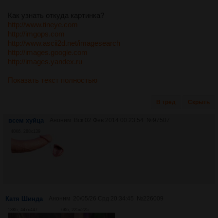
Как узнать откуда картинка?
http://www.tineye.com
http://imgops.com
http://www.ascii2d.net/imagesearch
http://images.google.com
http://images.yandex.ru
Показать текст полностью
В тред
Скрыть
всем хуйца
Аноним
Вск 02 Фев 2014 00:23:54
№
97507
40Кб, 288x139
Катя Шинда
Аноним
20/05/26 Срд 20:34:45
№
226009
13Кб, 447x447
6Кб, 225x225