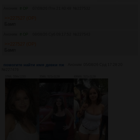
Аноним
# OP
07/08/26 Птн 21:40:48
№
227532
>>227527 (OP)
Бамп
Аноним
# OP
08/08/26 Суб 09:17:52
№
227543
>>227527 (OP)
Бамп
помогите найти имя девки пж
Аноним
05/08/26 Срд 17:28:20
№
227476
37Кб, 558x1233
35Кб, 521x1129
496Кб, 521x1129