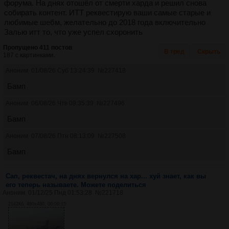
форума. На днях отошёл от смерти харда и решил снова
собирать контент. ИТТ реквестирую ваши самые старые и
любимые шебм, желательно до 2018 года включительно
Залью итт то, что уже успел схоронить
Пропущено 411 постов
В тред
Скрыть
187 с картинками.
Аноним
01/08/26 Суб 13:24:39
№
227418
Бамп
Аноним
06/08/26 Чтв 09:35:39
№
227496
Бамп
Аноним
07/08/26 Птн 08:13:09
№
227508
Бамп
Сап, реквестач, на днях вернулся на хар... хуй знает, как вы
его теперь называете. Можете поделиться
Аноним
01/12/25 Пнд 01:53:28
№
221718
2142Кб, 480x480, 00:00:15