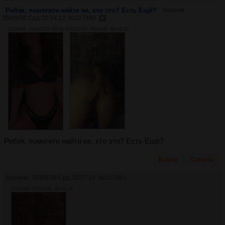
Ребзя, помогите найти ее, кто это? Есть Ещё?
Аноним
05/08/26 Срд 20:34:12
№
227480
15358Кб, 720x1280, 00:00:49
11337Кб, 480x848, 00:01:20
Ребзя, помогите найти ее, кто это? Есть Ещё?
В тред
Скрыть
Аноним
05/08/26 Срд 20:37:24
№
227481
27982Кб, 720x1280, 00:01:29