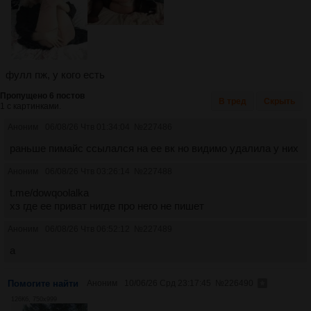
фулл пж, у кого есть
Пропущено 6 постов
В тред
Скрыть
1 с картинками.
Аноним
06/08/26 Чтв 01:34:04
№
227486
раньше пимайс ссылался на ее вк но видимо удалила у них
Аноним
06/08/26 Чтв 03:26:14
№
227488
t.me/dowqoolalka
хз где ее приват нигде про него не пишет
Аноним
06/08/26 Чтв 06:52:12
№
227489
a
Помогите найти
Аноним
10/06/26 Срд 23:17:45
№
226490
126Кб, 750x999