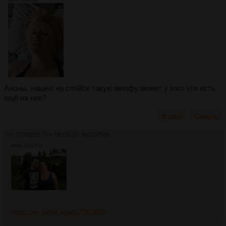
Аноны, нашел на спэйсе такую милфу может у кого что есть
ещё на нее?
В тред
Скрыть
Нз
07/08/26 Птн 06:08:20
№
227505
66Кб, 600x450
https://m.tabor.ru/id57063035