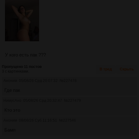
У кого есть пак ???
Пропущено 11 постов
В тред
Скрыть
3 с картинками.
Аноним
05/08/26 Срд 20:07:32
№
227478
Где пак
НимусАно
05/08/26 Срд 20:32:47
№
227479
Кто это
Аноним
08/08/26 Суб 11:16:51
№
227546
Бамп