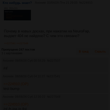
Кто нибудь знает?
Аноним
03/04/26 Птн 21:29:05
№
224910
4Кб, 262x101
Почему в новых досках, при нажатии на NeuroFap,
выдает 404 не найдено? С чем это связано?
>>227541
>>227548
Пропущено 247 постов
В тред
Скрыть
1 с картинками.
Аноним
08/08/26 Суб 00:55:25
№
227537
/nf
Аноним
08/08/26 Суб 04:11:27
№
227541
>>224910 (OP)
test bump
Аноним
08/08/26 Суб 12:30:22
№
227548
>>224910 (OP)
/nf /h /ga /g /lol