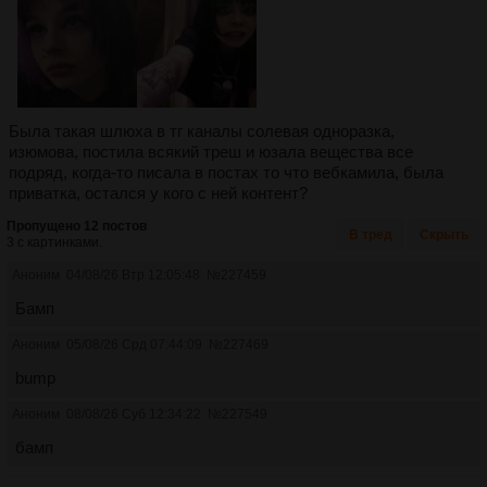
Была такая шлюха в тг каналы солевая одноразка,
изюмова, постила всякий треш и юзала вещества все
подряд, когда-то писала в постах то что вебкамила, была
приватка, остался у кого с ней контент?
Пропущено 12 постов
В тред
Скрыть
3 с картинками.
Аноним
04/08/26 Втр 12:05:48
№
227459
Бамп
Аноним
05/08/26 Срд 07:44:09
№
227469
bump
Аноним
08/08/26 Суб 12:34:22
№
227549
бамп