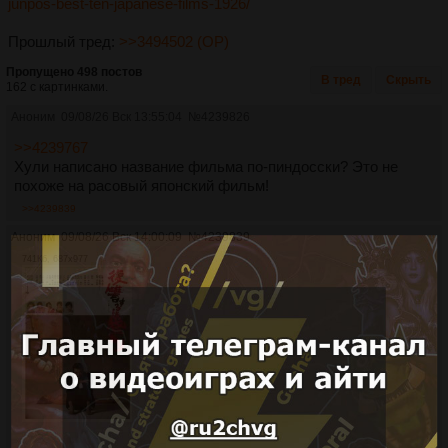
junpos-best-ten-japanese-films-1926/
Прошлый тред:
>>3494502 (OP)
Пропущено 498 постов
В тред
Скрыть
162 с картинками.
Аноним
09/08/26 Вск 13:55:04
№
4239826
>>4239767
Хули написано название фильма по-пиндосски? Это не
похоже на расовый японский фильм!
>>4239839
Аноним
09/08/26 Вск 14:00:09
№
4239839
741Кб, 687x977