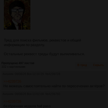
Тред для поиска фильмов, реквестов и общей
информации по разделу.
Остальные реквест треды будут выпиливаться.
Пропущено 497 постов
В тред
Скрыть
102 с картинками.
Аноним
09/08/26 Вск 12:10:29
№
4239728
>>4239726
Не можешь самостоятельно найти по пересечению актёров?
Аноним
09/08/26 Вск 13:02:08
№
4239760
>>4239726
безбрачная неделя hall pass