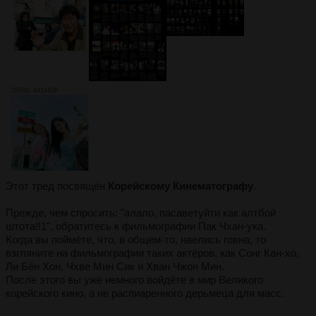
355Кб, 441x436
Этот тред посвящён
Корейскому Кинематографу
.
Прежде, чем спросить: "алало, пасаветуйти как алтбой
штота!!1", обратитесь к фильмографии Пак Чхан-ука.
Когда вы поймёте, что, в общем-то, наелись говна, то
взгляните на фильмографии таких актёров, как Сонг Кан-хо,
Ли Бён Хон, Чхве Мин Сик и Хван Чжон Мин.
После этого вы уже немного войдёте в мир Великого
корейского кино, а не распиаренного дерьмеца для масс.