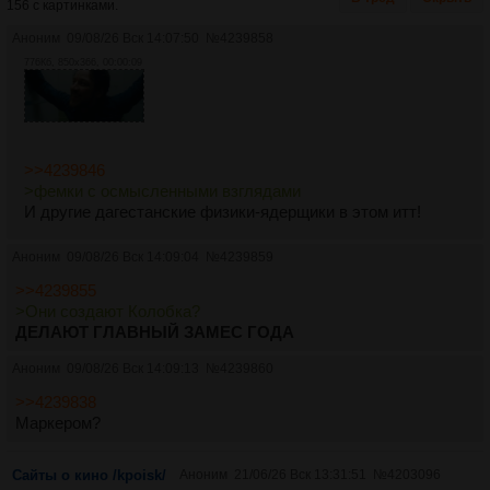
156 с картинками.
Аноним
09/08/26 Вск 14:07:50
№
4239858
776Кб, 850x366, 00:00:09
>>4239846
>фемки с осмысленными взглядами
И другие дагестанские физики-ядерщики в этом итт!
Аноним
09/08/26 Вск 14:09:04
№
4239859
>>4239855
>Они создают Колобка?
ДЕЛАЮТ ГЛАВНЫЙ ЗАМЕС ГОДА
Аноним
09/08/26 Вск 14:09:13
№
4239860
>>4239838
Маркером?
Сайты о кино /kpoisk/
Аноним
21/06/26 Вск 13:31:51
№
4203096