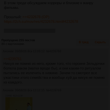
В этом треде обсуждаем хорроры и близкие к жанру
фильмы.
Прошлый:
>>4232678 (OP)
https://2ch.su/mov/res/4232678.html#4232678
Говно-эдвайс-пики идут нахуй
Пропущено 255 постов
В тред
Скрыть
80 с картинками.
Аноним
09/08/26 Вск 13:09:12
№
4239766
>>4239761
Нихуя не помню из него, кроме того, что героиня Зельдочки
болела раком (матки вроде бы), и они каким-то ритуалом
пытались ее излечить в хижине. Зачем-то смотрел все
ужастики этого семейства и вообще хуй да нихуя не помню
из каждого.
Аноним
09/08/26 Вск 13:12:15
№
4239769
234Кб, 912x1136