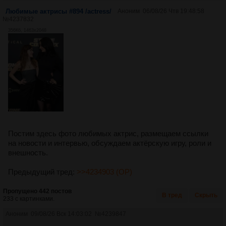
Любимые актрисы #894 /actress/
Аноним
06/08/26 Чтв 19:48:58
№
4237832
356Кб, 1463x2048
Постим здесь фото любимых актрис, размещаем ссылки
на новости и интервью, обсуждаем актёрскую игру, роли и
внешность.
Предыдущий тред:
>>4234903 (OP)
Пропущено 442 постов
В тред
Скрыть
233 с картинками.
Аноним
09/08/26 Вск 14:03:02
№
4239847