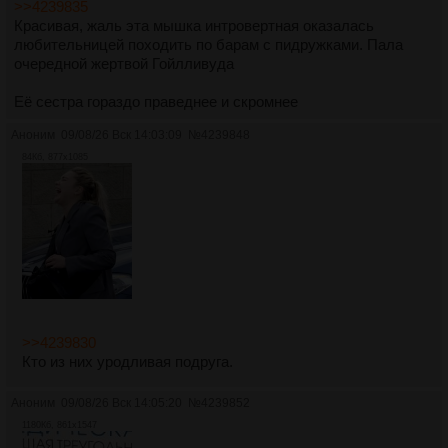
>>4239835
Красивая, жаль эта мышка интровертная оказалась
любительницей походить по барам с пидружками. Пала
очередной жертвой Гойлливуда
Её сестра гораздо праведнее и скромнее
Аноним
09/08/26 Вск 14:03:09
№
4239848
84Кб, 877x1085
>>4239830
Кто из них уродливая подруга.
Аноним
09/08/26 Вск 14:05:20
№
4239852
1180Кб, 861x1547