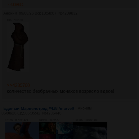
>>4239832
Аноним
09/08/26 Вск 13:58:07
№
4239832
1Кб, 70x160
>>4239760
количество безбрачных монахов возрасло вдвое!
Единый Марвелотред #438 /marvel/
Аноним
05/08/26 Срд 06:05:42
№
4236446
121Кб, 1179x1424
849Кб, 800x577
1083Кб, 1080x1463