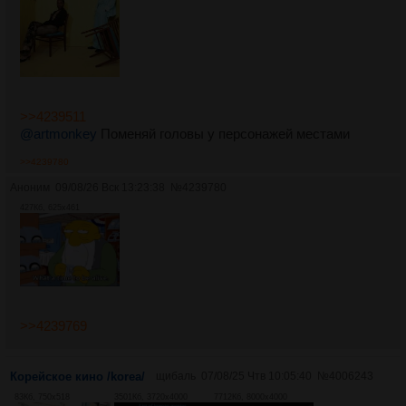
>>4239511
@artmonkey
Поменяй головы у персонажей местами
>>4239780
Аноним
09/08/26 Вск 13:23:38
№
4239780
427Кб, 625x461
>>4239769
Корейское кино /korea/
щибаль
07/08/25 Чтв 10:05:40
№
4006243
83Кб, 750x518
3501Кб, 3720x4000
7712Кб, 8000x4000