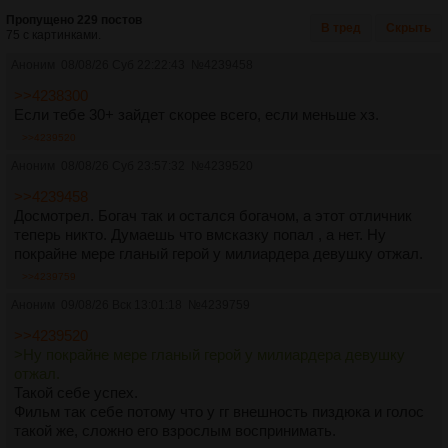
Пропущено 229 постов
В тред
Скрыть
75 с картинками.
Аноним
08/08/26 Суб 22:22:43
№
4239458
>>4238300
Если тебе 30+ зайдет скорее всего, если меньше хз.
>>4239520
Аноним
08/08/26 Суб 23:57:32
№
4239520
>>4239458
Досмотрел. Богач так и остался богачом, а этот отличник
теперь никто. Думаешь что вмсказку попал , а нет. Ну
покрайне мере гланый герой у милиардера девушку отжал.
>>4239759
Аноним
09/08/26 Вск 13:01:18
№
4239759
>>4239520
>Ну покрайне мере гланый герой у милиардера девушку
отжал.
Такой себе успех.
Фильм так себе потому что у гг внешность пиздюка и голос
такой же, сложно его взрослым воспринимать.