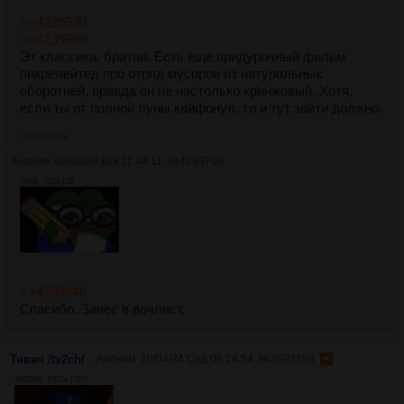
>>4239530
>>4239569
Эт классика, братан. Есть еще придурочный фильм
пикрелейтед про отряд мусоров из натуральных
оборотней, правда он не настолько кринжовый. Хотя,
если ты от полной луны кайфонул, то и тут зайти должно.
>>4239709
Аноним
09/08/26 Вск 11:44:11
№
4239709
36Кб, 200x132
>>4239648
Спасибо. Занес в вочлист.
Тивач /tv2ch/
Аноним
10/04/24 Срд 08:14:54
№
3692358
3865Кб, 1920x1080