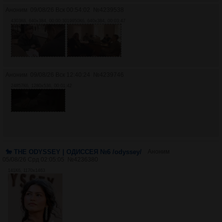
Аноним
09/08/26 Вск 00:54:02
№
4239538
4303Кб, 640x384, 00:00:30
19950Кб, 640x384, 00:03:47
Аноним
09/08/26 Вск 12:40:24
№
4239746
24857Кб, 1280x536, 00:01:42
🐎 THE ODYSSEY | ОДИССЕЯ №6 /odyssey/
Аноним
05/08/26 Срд 02:05:05
№
4236380
141Кб, 1170x1463