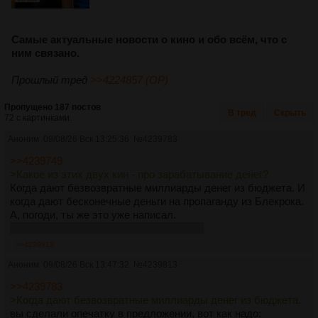
Самые актуальные новости о кино и обо всём, что с
ним связано.
Прошлый тред
>>4224857 (OP)
Пропущено 187 постов
В тред
Скрыть
72 с картинками.
Аноним
09/08/26 Вск 13:25:36
№
4239783
>>4239749
>Какое из этих двух кин - про зарабатывание денег?
Когда дают безвозвратные миллиарды денег из бюджета. И
когда дают бесконечные деньги на пропаганду из Блекрока.
А, погоди, ты же это уже написал.
Вот бы присосаться к такой кормушке..
>>4239813
Аноним
09/08/26 Вск 13:47:32
№
4239813
>>4239783
>Когда дают безвозвратные миллиарды денег из бюджета.
вы сделали опечатку в предложении, вот как надо: