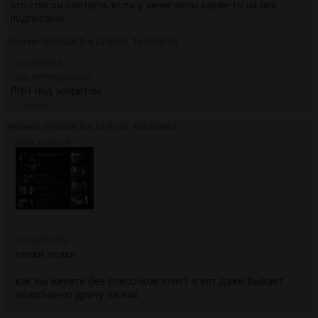
это списки слетели, если у меня челы какие-то на них
подписаны.
Аноним
09/08/26 Вск 12:59:41
№
4239758
>>4239554
>на леттербоксе
Лгбт под запретом.
>>4239853
Аноним
09/08/26 Вск 14:05:42
№
4239853
958Кб, 1339x1074
>>4239758
плаки плаки
как вы живете без списочков этих? я вот даже бывает
неиронично дрочу на них