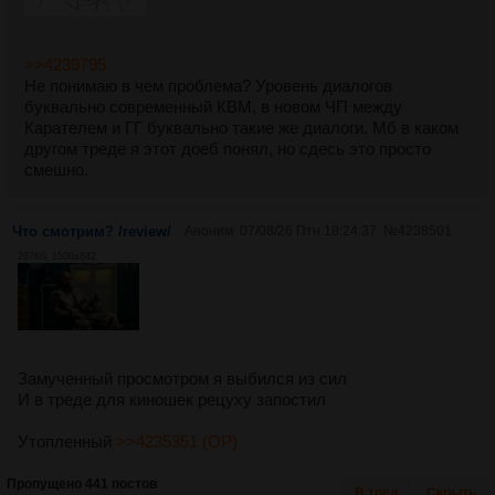
>>4239795
Не понимаю в чем проблема? Уровень диалогов
буквально современный КВМ, в новом ЧП между
Карателем и ГГ буквально такие же диалоги. Мб в каком
другом треде я этот доеб понял, но сдесь это просто
смешно.
Что смотрим? /review/
Аноним
07/08/26 Птн 18:24:37
№
4238501
267Кб, 1500x842
Замученный просмотром я выбился из сил
И в треде для киношек рецуху запостил
Утопленный
>>4235351 (OP)
Пропущено 441 постов
В тред
Скрыть