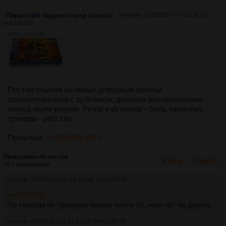
Пиратский торрентотред /torrent/
Аноним
07/08/26 Птн 10:04:10
№
4238239
168Кб, 1279x699
Постим ссылки на новые цифровые релизы
предпочтительно с дубляжом, делимся впечатлениями,
иногда ищем редкое. Рутор и рутрекер - база, закрытые
трекеры - рабство.
Прошлый:
>>4219106 (OP)
Пропущено 49 постов
В тред
Скрыть
15 с картинками.
Аноним
08/08/26 Суб 18:24:06
№
4239240
>>4239168
На каждом из трекеров можно найти то, чего нет на других.
Аноним
09/08/26 Вск 11:10:15
№
4239676