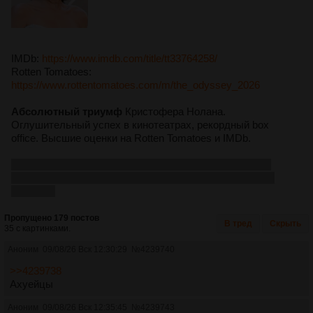
IMDb:
https://www.imdb.com/title/tt33764258/
Rotten Tomatoes:
https://www.rottentomatoes.com/m/the_odyssey_2026
Абсолютный триумф
Кристофера Нолана.
Оглушительный успех в кинотеатрах, рекордный box
office. Высшие оценки на Rotten Tomatoes и IMDb.
По аналогии с Oppenheimer вероятно, что окно между
премьерой и цифрой будет составлять около четырёх
месяцев.
Пропущено 179 постов
В тред
Скрыть
35 с картинками.
Аноним
09/08/26 Вск 12:30:29
№
4239740
>>4239738
Ахуейцы
Аноним
09/08/26 Вск 12:35:45
№
4239743