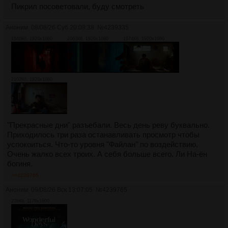
Пикрил посоветовали, буду смотреть
Аноним
08/08/26 Суб 20:08:38
№
4239335
1546Кб, 1920x1080
2063Кб, 1920x1080
1974Кб, 1920x1080
2102Кб, 1920x1080
"Прекрасные дни" разъебали. Весь день реву буквально.
Приходилось три раза останавливать просмотр чтобы
успокоиться. Что-то уровня "Файлан" по воздействию.
Очень жалко всех троих. А себя больше всего. Ли На-ён
богиня.
>>4239765
Аноним
09/08/26 Вск 13:07:05
№
4239765
276Кб, 1178x1600