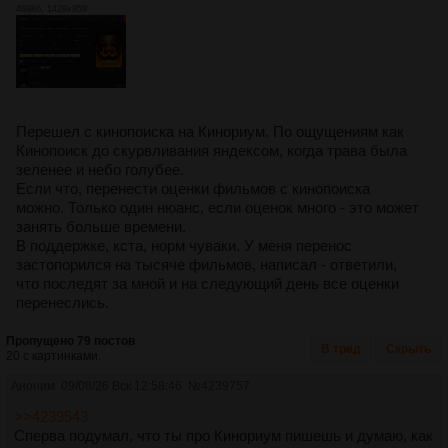
489Кб, 1429x959
Перешел с кинопоиска на Кинориум. По ощущениям как
Кинопоиск до скурвливания яндексом, когда трава была
зеленее и небо голубее.
Если что, перенести оценки фильмов с кинопоиска
можно. Только один нюанс, если оценок много - это может
занять больше времени.
В поддержке, кста, норм чуваки. У меня перенос
застопорился на тысяче фильмов, написал - ответили,
что последят за мной и на следующий день все оценки
перенеслись.
Пропущено 79 постов
В тред
Скрыть
20 с картинками.
Аноним
09/08/26 Вск 12:58:46
№
4239757
>>4239543
Сперва подумал, что ты про Кинориум пишешь и думаю, как