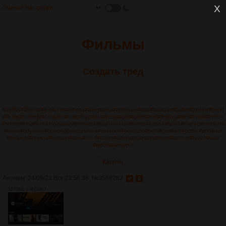
Главная
Настройки
Фильмы
Создать тред
#1980s
#28year
#a-cliche
#actress
#alien
#alisa
#arthouse
#ass
#balaban
#battle
#bmovie
#bond
#Bride
#comedy
#confuse
#critic
#cyc
#dc
#dream
#dub
#dune
#end
#festival
#film
#frank
#french
#horror
#india
#ironlung
#japan
#johnwick
#journal
#kids
#korea
#kpoisk
#lynch
#marvel
#modcom
#news
#odyssey
#opening
#oscars
#out
#overrate
#perestro
#pers
#podkast
#potter
#predator
#request
#review
#russian
#saw
#sci-fi
#script
#soviet
#substant
#termi
#torrent
#tv2ch
#wait
#webm
#western
Каталог
Аноним
24/09/23 Вск 23:56:38
№
3568282
1073Кб, 1487x867