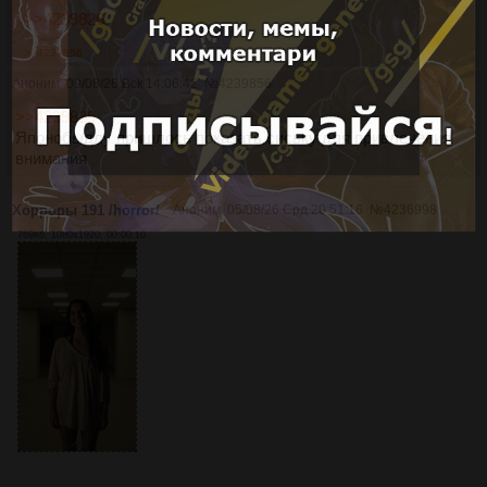
>>4239826
>>4239856
Аноним
09/08/26 Вск 14:06:42
№
4239856
>>4239839
Японобыдлу пришлось показать сиську для привлечения
внимания
Хорроры 191 /horror/
Аноним
05/08/26 Срд 20:51:16
№
4236998
769Кб, 1080x1920, 00:00:10