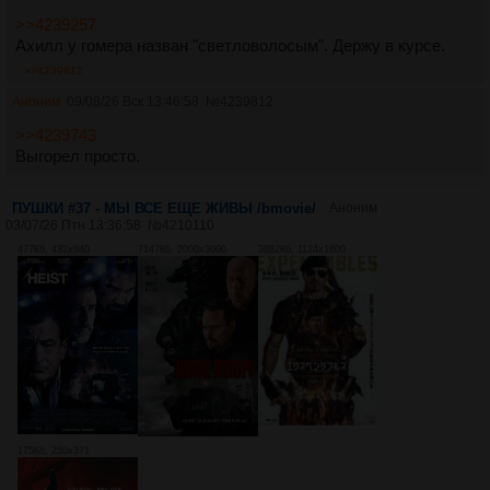
>>4239257
Ахилл у гомера назван "светловолосым". Держу в курсе.
>>4239812
Аноним
09/08/26 Вск 13:46:58
№
4239812
>>4239743
Выгорел просто.
ПУШКИ #37 - МЫ ВСЕ ЕЩЕ ЖИВЫ /bmovie/
Аноним
03/07/26 Птн 13:36:58
№
4210110
477Кб, 432x640
7147Кб, 2000x3000
3682Кб, 1124x1600
175Кб, 250x371