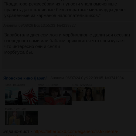
"Когда горе-режиссёрам из глупости уполномоченные
править дают халявные безвозвратные миллиарды денег
украденные из карманов налоплательщиков."
Аноним
09/08/26 Вск 13:55:33
№
4239827
Заработали диснеем локти морбиллион с делиться осознат
очередного сами или баблом приходится что сони кусает
что интересно они и сняли
морбиуса бы.
Японское кино /japan/
Аноним
06/07/24 Суб 22:09:05
№
3741984
93Кб, 1024x566
95Кб, 1272x686
81Кб, 1272x533
159Кб, 1920x784
Эдвайс-лист -
https://letterboxd.com/eiganerd/list/kinema-