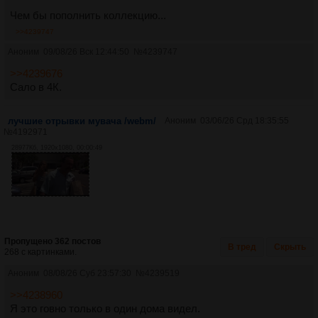
Чем бы пополнить коллекцию...
>>4239747
Аноним
09/08/26 Вск 12:44:50
№
4239747
>>4239676
Сало в 4К.
лучшие отрывки мувача /webm/
Аноним
03/06/26 Срд 18:35:55
№
4192971
28977Кб, 1920x1080, 00:00:49
Пропущено 362 постов
В тред
Скрыть
268 с картинками.
Аноним
08/08/26 Суб 23:57:30
№
4239519
>>4238960
Я это говно только в один дома видел.