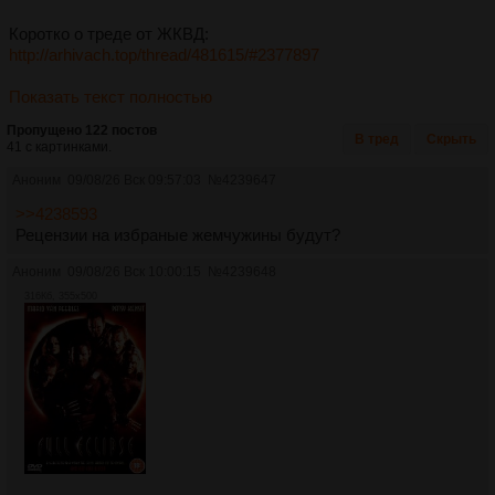
Коротко о треде от ЖКВД:
http://arhivach.top/thread/481615/#2377897
Показать текст полностью
Пропущено 122 постов
В тред
Скрыть
41 с картинками.
Аноним
09/08/26 Вск 09:57:03
№
4239647
>>4238593
Рецензии на избраные жемчужины будут?
Аноним
09/08/26 Вск 10:00:15
№
4239648
316Кб, 355x500