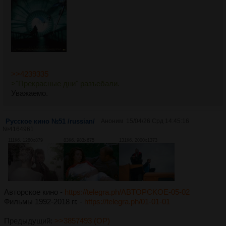
>>4239335
>"Прекрасные дни" разъебали.
Уважаемо.
Русское кино №51 /russian/
Аноним
15/04/26 Срд 14:45:16
№
4164961
111Кб, 1280x879
83Кб, 983x675
131Кб, 2000x1373
Авторское кино -
https://telegra.ph/ABTOPCKOE-05-02
Фильмы 1992-2018 гг. -
https://telegra.ph/01-01-01
Предыдущий:
>>3857493 (OP)