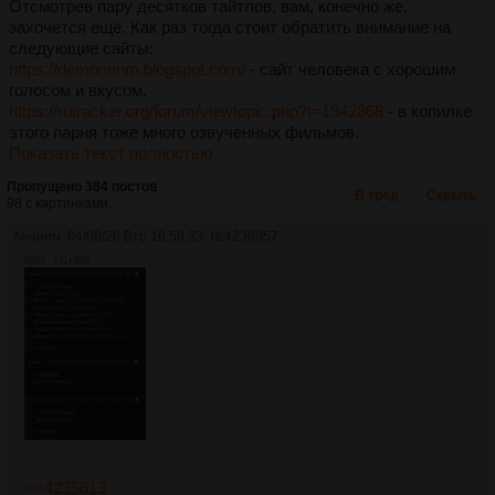
Отсмотрев пару десятков тайтлов, вам, конечно же,
захочется ещё. Как раз тогда стоит обратить внимание на
следующие сайты:
https://demonnnm.blogspot.com/
- сайт человека с хорошим
голосом и вкусом.
https://rutracker.org/forum/viewtopic.php?t=1942868
- в копилке
этого парня тоже много озвученных фильмов.
Показать текст полностью
Пропущено 384 постов
В тред
Скрыть
98 с картинками.
Аноним
04/08/26 Втр 16:58:33
№
4236057
89Кб, 611x860
>>4235613