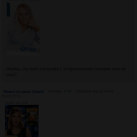
Аноны, на пике сагалова с отжрплеными глазами или не
она?
Новости кино /news/
Аноним
# OP
06/08/26 Чтв 14:44:49
№
4237570
2534Кб, 992x1056