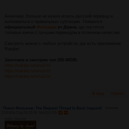
Анончики, больше не нужно искать русский перевод и
волноваться о правильных субтитрах. Появился
официальный
Фильмач
от Двача,
где постятся
топовые кинчи с лучшим переводом в отличном качестве.
Смотреть можно с любых устройств, где есть приложение
Rutube!
Залетаем и смотрим топ 250 IMDB:
https://rutube.ru/u/ru2ch/
https://rutube.ru/u/ru2ch/
https://rutube.ru/u/ru2ch/
В тред
Скрыть
Поиск Фильмов: The Request Thread Is Back /request/
Аноним
21/03/18 Срд 06:25:30
№
1811379
404Кб, 1086x1500