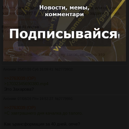
Может нажраться какой-то химической херни, или обычный
хавчик сойдёт? В общем, нужно выполнить задачу и точка.
>>2773932
>>2779991
Пропущено 61 постов
В тред
Скрыть
8 с картинками.
Аноним
21/07/26 Втр 01:01:19
№
2771732
>>2771301
Киркоров ставил импланты, ну такое, не очень это
выглядит.
Аноним
25/07/26 Суб 16:09:41
№
2773932
>>2763039 (OP)
>17032345690380.mp4
Это Захарова?
Аноним
07/08/26 Птн 19:52:27
№
2779991
>>2763039 (OP)
>С завтрашнего дня качалка до талого.
Как ърансформация за 40 дней, опче?