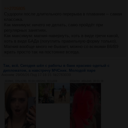
>>2705805
Судороги после длительного перерыва в плавании -- самая
классика.
Как минимум: ничего не делать, само пройдёт при
регулярных занятиях.
Как максимум: магния навернуть, хоть в виде гречи какой,
хоть в виде БАДа (погуглить правильную форму только).
Магния вообще много не бывает, можно со всякими B6/B9
жрать просто так на постоянке всегда.
Так, всё. Сегодня шёл с работы в банк красиво одетый с
дипломатом, а навстречу МЧСник. Молодой паре
Аноним
29/06/26 Пнд 17:18:15
№
2763039
3938Кб, 720x1280, 00:00:19
932Кб, 922x608
20042Кб, 480x848, 00:01:38