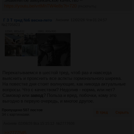
Знаменитое американское качество --
https://youtu.be/vrtMhTW4e8s?t=720
[РАСКРЫТЬ]
Г З Т тред №6 весна-лето
Аноним
12/02/26 Чтв 01:24:57
№
2705823
105Кб, 883x632
28Кб, 900x900
Перекатываемся в шестой тред, чтоб раз и навсегда
выяснить и прояснить все аспкты гормонального ширева.
На повестке дня стоят волнующие, как никогда актуальные
вопросы. Что с качеством? Недолив - норма, или нет?
Самовар или
завод
? Польза и вред, побочки, кому это
выгодно в первую очередь, и многое другое.
Пропущено 507 постов
В тред
Скрыть
34 с картинками.
Аноним
02/08/26 Вск 15:15:12
№
2777606
>>2777545