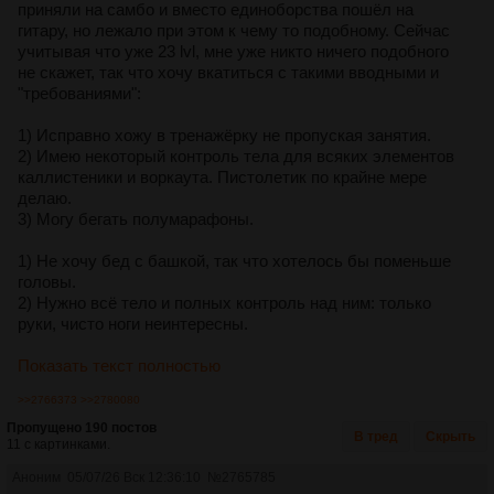
приняли на самбо и вместо единоборства пошёл на
гитару, но лежало при этом к чему то подобному. Сейчас
учитывая что уже 23 lvl, мне уже никто ничего подобного
не скажет, так что хочу вкатиться с такими вводными и
"требованиями":
1) Исправно хожу в тренажёрку не пропуская занятия.
2) Имею некоторый контроль тела для всяких элементов
каллистеники и воркаута. Пистолетик по крайне мере
делаю.
3) Могу бегать полумарафоны.
1) Не хочу бед с башкой, так что хотелось бы поменьше
головы.
2) Нужно всё тело и полных контроль над ним: только
руки, чисто ноги неинтересны.
Показать текст полностью
>>2766373
>>2780080
Пропущено 190 постов
В тред
Скрыть
11 с картинками.
Аноним
05/07/26 Вск 12:36:10
№
2765785