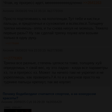
Чтож, ну прогресс идет, мееееееееееедленно
>>2641163
Аноним
06/08/26 Чтв 14:35:14
№
2779369
Просто подтягиваюсь на полотенцах.Тут тебе и кисти,и
пальцы, и предплечья и сухожилия и всёвсёвсё.Толщину
тряпки меняешь- оппа, и ты снова нихуя не можешь. Тяжело
первые разы? Ну так сделай тряпку поуже или возьми
только в одну руку.
>>2779386
Аноним
06/08/26 Чтв 15:03:10
№
2779386
>>2779369
Тряпки все разные, степень цепкости тоже, толщину хуй
определишь + свой вес, ну это ладно - когда все параметры
хз, то и прогресс хз. Может ты ничего там не укрепил и не
укрепляешь, как проверить? А то и у висунов просто на
турнике пальцы крепнут, так же коупят.
Почему бодибилдинг считается спортом, а не конкурсом
красоты?
Аноним
20/09/25 Суб 16:29:39
№
2656429
169Кб, 1000x667