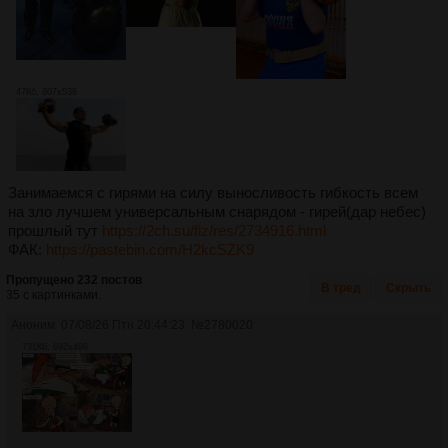
47Кб, 807x538
Занимаемся с гирями на силу выносливость гибкость всем
на зло лучшем универсальным снарядом - гирей(дар небес)
прошлый тут
https://2ch.su/fiz/res/2734916.html
ФАК:
https://pastebin.com/H2kcSZK9
Пропущено 232 постов
В тред
Скрыть
35 с картинками.
Аноним
07/08/26 Птн 20:44:23
№
2780020
731Кб, 692x498