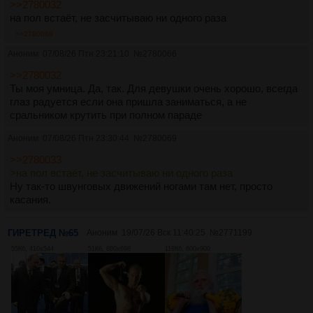
>>2780032
на пол встаёт, не засчитываю ни одного раза
>>2780069
Аноним
07/08/26 Птн 23:21:10
№
2780066
>>2780032
Ты моя умница. Да, так. Для девушки очень хорошо, всегда
глаз радуется если она пришла заниматься, а не
сральником крутить при полном параде
Аноним
07/08/26 Птн 23:30:44
№
2780069
>>2780033
>на пол встаёт, не засчитываю ни одного раза
Ну так-то швунговых движений ногами там нет, просто
касания.
ГИРЕТРЕД №65
Аноним
19/07/26 Вск 11:40:25
№
2771199
55Кб, 410x544
51Кб, 680x698
118Кб, 600x900