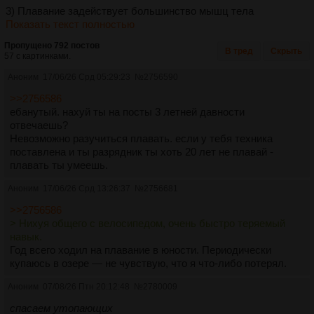
3) Плавание задействует большинство мышц тела
Показать текст полностью
Пропущено 792 постов
В тред
Скрыть
57 с картинками.
Аноним
17/06/26 Срд 05:29:23
№
2756590
>>2756586
ебанутый. нахуй ты на посты 3 летней давности
отвечаешь?
Невозможно разучиться плавать. если у тебя техника
поставлена и ты разрядник ты хоть 20 лет не плавай -
плавать ты умеешь.
Аноним
17/06/26 Срд 13:26:37
№
2756681
>>2756586
> Нихуя общего с велосипедом, очень быстро теряемый
навык.
Год всего ходил на плавание в юности. Периодически
купаюсь в озере — не чувствую, что я что-либо потерял.
Аноним
07/08/26 Птн 20:12:48
№
2780009
спасаем утопающих