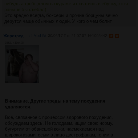
нибудь аггробыдлом на кураже и схватишь в ебучку, хотя
раньше бы съебал)
Это вредно всегда, боксеры и прочие борцуны вечно
дерутся чаще обычных людей. У кого о чем болит
Жиротред
## Mod ##
30/06/17 Птн 21:07:07
№
1095442
35Кб, 440x495
Внимание. Другие треды на тему похудения
удаляются.
Всё, связанное с процессом здорового похудения,
обсуждаем здесь. Не голодаем, ищем свою норму,
бугуртим от обвисшей кожи, насмехаемся над
широкотазами, ссым в лицо дистрофанам, гоним в