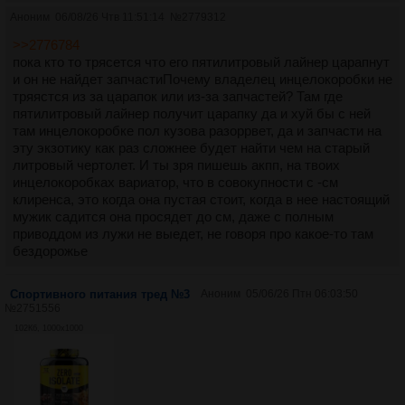
Аноним
06/08/26 Чтв 11:51:14
№
2779312
>>2776784
пока кто то трясется что его пятилитровый лайнер царапнут
и он не найдет запчастиПочему владелец инцелокоробки не
тряястся из за царапок или из-за запчастей? Там где
пятилитровый лайнер получит царапку да и хуй бы с ней
там инцелокоробке пол кузова разоррвет, да и запчасти на
эту экзотику как раз сложнее будет найти чем на старый
литровый чертолет. И ты зря пишешь акпп, на твоих
инцелокоробках вариатор, что в совокупности с -см
клиренса, это когда она пустая стоит, когда в нее настоящий
мужик садится она просядет до см, даже с полным
приводдом из лужи не выедет, не говоря про какое-то там
бездорожье
Спортивного питания тред №3
Аноним
05/06/26 Птн 06:03:50
№
2751556
102Кб, 1000x1000