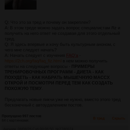
Q: Что это за тред и почему он закреплен?
A: В этом треде можно задать вопрос специалистам /fiz и
получить на него ответ не создавая для этого отдельный
тред.
Q: Я здесь впервые и хочу быть культурным аноном, с
чего мне следует начать?
A: Начать следует с изучения
FAQ'а
-
https://2ch.org/faq/faq_fiz.html
в нем можно получить
ответы на следующие вопросы -
ПРИМЕРЫ
ТРЕНИРОВОЧНЫХ ПРОГРАММ - ДИЕТА - КАК
ПОХУДЕТЬ - КАК НАБРАТЬ МЫШЕЧНУЮ МАССУ.
ОТКРОЙ И ПОСМОТРИ ПЕРЕД ТЕМ КАК СОЗДАТЬ
ПОХОЖУЮ ТЕМУ
.
Предлагать новые пикчи уже не нужно, вместо этого тред
бесконечный с автоудалением постов.
Пропущено 997 постов
В тред
Скрыть
84 с картинками.
Аноним
08/08/26 Суб 00:06:50
№
2780074