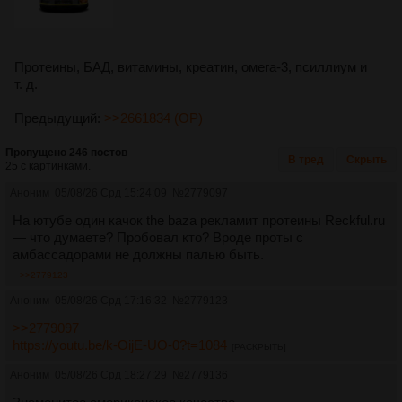
Протеины, БАД, витамины, креатин, омега-3, псиллиум и
т. д.
Предыдущий:
>>2661834 (OP)
Пропущено 246 постов
В тред
Скрыть
25 с картинками.
Аноним
05/08/26 Срд 15:24:09
№
2779097
На ютубе один качок the baza рекламит протеины Reckful.ru
— что думаете? Пробовал кто? Вроде проты с
амбассадорами не должны палью быть.
>>2779123
Аноним
05/08/26 Срд 17:16:32
№
2779123
>>2779097
https://youtu.be/k-OijE-UO-0?t=1084
[РАСКРЫТЬ]
Аноним
05/08/26 Срд 18:27:29
№
2779136