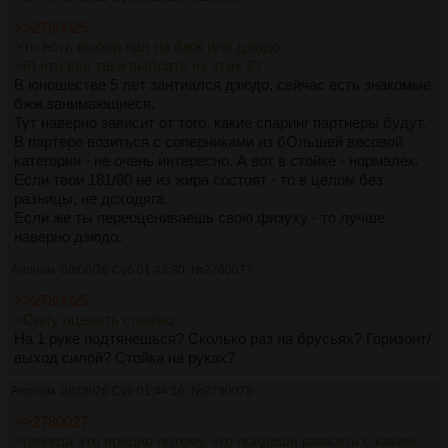
>>2780025
>то есть выбор пал на бжж или дзюдо
>6) что все таки выбрать из этих 2?
В юношестве 5 лет зантиался дзюдо, сейчас есть знакомые
бжж занимающиеся.
Тут наверно зависит от того, какие спаринг партнеры будут.
В партере возиться с соперниками из бОльшей весовой
категории - не очень интересно. А вот в стойке - нормалек.
Если твои 181/80 не из жира состоят - то в целом без
разницы, не доходяга.
Если же ты переоцениваешь свою физуху - то лучше
наверно дзюдо.
Аноним
08/08/26 Суб 01:43:30
№
2780077
>>2780025
>Силу оценить сложно
На 1 руке подтянешься? Сколько раз на брусьях? Горизонт/
выход силой? Стойка на руках?
Аноним
08/08/26 Суб 01:44:16
№
2780078
>>2780027
>(иногда это вредно потому что пойдешь рамсить с каким-