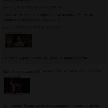
Аноним
08/08/26 Суб 02:40:11
№
2780079
Жирные твари спят, а нормальные пацаны ебашут на
турничках пока адского солнца нет
Аноним
08/08/26 Суб 03:39:08
№
2780081
479Кб, 905x455
Казах с жиром - казах без жира, разница 3 месяца
Единоборство для себя
Аноним
23/01/26 Птн 16:50:06
№
2700351
101Кб, 1412x883
Сап аноны. В силу проблем с сердцем в пиздючестве не