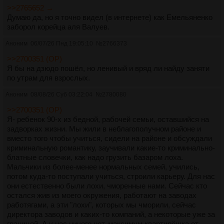
>>2765652 →
Думаю да, но я точно видел (в интернете) как Емельяненко
заборол корейца аля Валуев.
Аноним
06/07/26 Пнд 19:05:10
№
2766373
>>2700351 (OP)
Я бы на дзюдо пошёл, но ленивый и вряд ли найду заняти
по утрам для взрослых.
Аноним
08/08/26 Суб 03:22:04
№
2780080
>>2700351 (OP)
Я- ребенок 90-х из бедной, рабочей семьи, оставшийся на
задворках жизни. Мы жили в неблагополучном районе и
вместо того чтобы учиться, сидели на районе и обсуждали
криминальную романтику, заучивали какие-то криминально-
блатные словечки, как надо грузить базаром лоха.
Мальчики из более-менее нормальных семей, учились,
потом куда-то поступали учиться, строили карьеру. Для нас
они естественно были лохи, чморенные нами. Сейчас кто
остался жив из моего окружения, работают на заводах
работягами, а эти "лохи", которых мы чморили, сейчас
директора заводов и каких-то компаний, а некоторые уже за
границей. А у нас ничего нет, максимум квартирёшка от