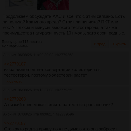
Продолжаем обсуждать ААС и всё что с этим связано. Есть
ли польза? Как много вреда? Стоит ли пиписка? ПКТ или
мост? Плюсы и минусы высокого тестостерона, а так же
преимущества натурахи, пусть 10 нмоль, зато свои, родные.
Пропущено 713 постов
В тред
Скрыть
42 с картинками.
Аноним
06/08/26 Чтв 09:30:03
№
2779268
>>2779187
из-за низкого лг нет конвертации холестерина в
тестостерон. поэтому холестерин растет
>>2779359
Аноним
06/08/26 Чтв 13:37:08
№
2779359
>>2779268
А низкий лпвп может влиять на тестостерон анончик?
Аноним
07/08/26 Птн 09:06:17
№
2779596
>>2779187
Ого круто рад за аришу но я не думаю что она забросит