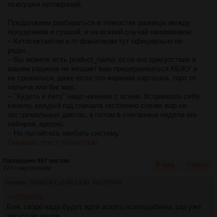
психушки кетомразей.
Продолжаем разбираться в тонкостях разницы между
похудением и сушкой, и на всякий случай напоминаем:
– Кетосектантам и пг-фанатикам тут официально не
рады.
– Вы можете есть product_name, если его присутствие в
вашем рационе не мешает вам придерживаться КБЖУ и
не срываться, даже если это жареная картошка, торт от
палыча или биг мак.
– "Худеть к лету" надо начиная с осени. Устраивать себе
качели, каждый год сначала экстренно сгоняя жир на
экстремальных диетах, а потом в считанные недели его
набирая, вредно.
– Не пытайтесь наебать систему.
Показать текст полностью
Пропущено 997 постов
В тред
Скрыть
224 с картинками.
Аноним
08/08/26 Суб 00:19:39
№
2780076
>>2780075
Бля, скоро надо будет идти искать псилоцибины, раз уже
август на дворе...