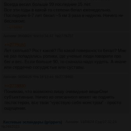
Всегда весил больше 99 последние 15 лет.
Все эти годы в какой-то степени бегал еженедельно.
Последние 6-7 лет бегал ~5 км 3 раза в неделю. Ничего не
беспокоит.
>>2779257
Аноним
06/08/26 Чтв 03:34:47
№
2779257
>>2779186
Лет сколько? Рост какой? По какой поверхности бегал? Мне
не раз попадались ролики, где ученые люди говорили про
бег и вес. Если больше 90, то сначала надо худеть. А иначе
или сердечно сосудистые или суставы.
Аноним
06/08/26 Чтв 18:18:44
№
2779460
>>2778830
Понимаю, что возможно пишу очевидные вещиОни
субъективные. Ничео из описанногл может не поднять
тестостерон, все твои "чувствую себя монстром" - просто
ощущения.
Кистевые эспандеры (grippers)
Аноним
14/08/24 Срд 07:32:24
№
2462023