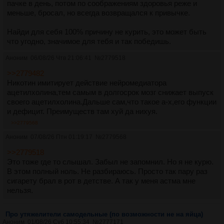
пачке в день, потом по соображениям здоровья реже и
меньше, бросал, но всегда возвращался к привычке.
Найди для себя 100% причину не курить, это может быть
что угодно, значимое для тебя и так победишь.
Аноним
06/08/26 Чтв 21:06:41
№
2779518
>>2779482
Никотин имитирует действие нейромедиатора
ацетилхолина,тем самым в долгосрок мозг снижает выпуск
своего ацетилхолина.Дальше сам,что такое а-х,его функции
и дефицит. Преимуществ там хуй да нихуя.
>>2779568
Аноним
07/08/26 Птн 01:19:17
№
2779568
>>2779518
Это тоже где то слышал. Забыл не запомнил. Но я не курю.
В этом полный ноль. Не разбираюсь. Просто так пару раз
сигарету брал в рот в детстве. А так у меня астма мне
нельзя.
Про утяжелители самодельные (по возможности не на яйца)
Аноним
01/08/26 Суб 10:55:34
№
2777171