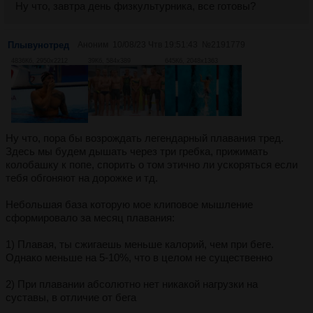
Ну что, завтра день физкультурника, все готовы?
Плывунотред
Аноним
10/08/23 Чтв 19:51:43
№
2191779
4836Кб, 2950x2212
39Кб, 584x389
645Кб, 2048x1363
Ну что, пора бы возрождать легендарный плавания тред.
Здесь мы будем дышать через три гребка, прижимать
колобашку к попе, спорить о том этично ли ускоряться если
тебя обгоняют на дорожке и тд.
Небольшая база которую мое клиповое мышление
сформировало за месяц плавания:
1) Плавая, ты сжигаешь меньше калорий, чем при беге.
Однако меньше на 5-10%, что в целом не существенно
2) При плавании абсолютно нет никакой нагрузки на
суставы, в отличие от бега