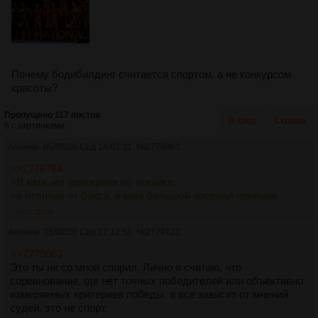
Почему бодибилдинг считается спортом, а не конкурсом
красоты?
Пропущено 117 постов
В тред
Скрыть
6 с картинками.
Аноним
05/08/26 Срд 14:03:31
№
2779063
>>2776784
>В мма нет критериев по технике,
>в отличие от бокса, в мма большой арсенал приёмов
>>2779122
Аноним
05/08/26 Срд 17:12:56
№
2779122
>>2779063
Это ты не со мной спорил. Лично я считаю, что
соревнование, где нет точных победителей или объективно
измеряемых критериев победы, а все зависит от мнений
судей, это не спорт.