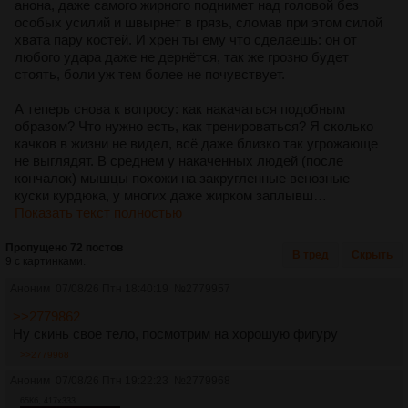
анона, даже самого жирного поднимет над головой без
особых усилий и швырнет в грязь, сломав при этом силой
хвата пару костей. И хрен ты ему что сделаешь: он от
любого удара даже не дернётся, так же грозно будет
стоять, боли уж тем более не почувствует.
А теперь снова к вопросу: как накачаться подобным
образом? Что нужно есть, как тренироваться? Я сколько
качков в жизни не видел, всё даже близко так угрожающе
не выглядят. В среднем у накаченных людей (после
кончалок) мышцы похожи на закругленные венозные
куски курдюка, у многих даже жирком заплывш…
Показать текст полностью
Пропущено 72 постов
В тред
Скрыть
9 с картинками.
Аноним
07/08/26 Птн 18:40:19
№
2779957
>>2779862
Ну скинь свое тело, посмотрим на хорошую фигуру
>>2779968
Аноним
07/08/26 Птн 19:22:23
№
2779968
65Кб, 417x333