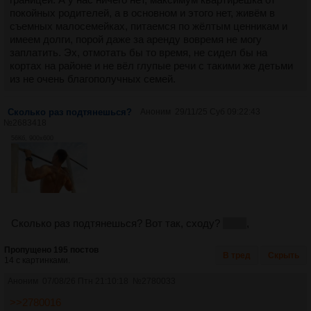
покойных родителей, а в основном и этого нет, живём в
съемных малосемейках, питаемся по жёлтым ценникам и
имеем долги, порой даже за аренду вовремя не могу
заплатить. Эх, отмотать бы то время, не сидел бы на
кортах на районе и не вёл глупые речи с такими же детьми
из не очень благополучных семей.
Сколько раз подтянешься?
Аноним
29/11/25 Суб 09:22:43
№
2683418
56Кб, 900x600
Сколько раз подтянешься? Вот так, сходу?
семь
,
Пропущено 195 постов
В тред
Скрыть
14 с картинками.
Аноним
07/08/26 Птн 21:10:18
№
2780033
>>2780016