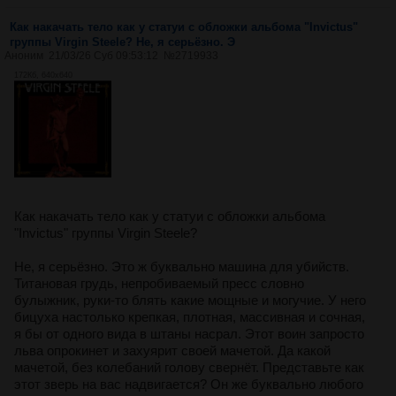
Как накачать тело как у статуи с обложки альбома "Invictus"
группы Virgin Steele? Не, я серьёзно. Э
Аноним
21/03/26 Суб 09:53:12
№
2719933
172Кб, 640x640
Как накачать тело как у статуи с обложки альбома
"Invictus" группы Virgin Steele?
Не, я серьёзно. Это ж буквально машина для убийств.
Титановая грудь, непробиваемый пресс словно
булыжник, руки-то блять какие мощные и могучие. У него
бицуха настолько крепкая, плотная, массивная и сочная,
я бы от одного вида в штаны насрал. Этот воин запросто
льва опрокинет и захуярит своей мачетой. Да какой
мачетой, без колебаний голову свернёт. Представьте как
этот зверь на вас надвигается? Он же буквально любого