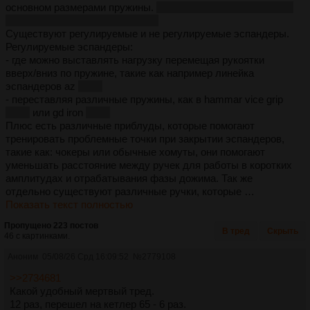
основном размерами пружины.
чем больше/толще пружина,
тем эспандер сложнее закрыть.
Существуют регулируемые и не регулируемые эспандеры.
Регулируемые эспандеры:
- где можно выставлять нагрузку перемещая рукоятки
вверх/вниз по пружине, такие как например линейка
эспандеров az
пик 1
- переставляя различные пружины, как в hammar vice grip
пик 2
или gd iron
пик 3
Плюс есть различные приблуды, которые помогают
тренировать проблемные точки при закрытии эспандеров,
такие как: чокеры или обычные хомуты, они помогают
уменьшать расстояние между ручек для работы в коротких
амплитудах и отрабатывания фазы дожима. Так же
отдельно существуют различные ручки, которые …
Показать текст полностью
Пропущено 223 постов
В тред
Скрыть
46 с картинками.
Аноним
05/08/26 Срд 16:09:52
№
2779108
>>2734681
Какой удобный мертвый тред.
12 раз, перешел на кетлер 65 - 6 раз.