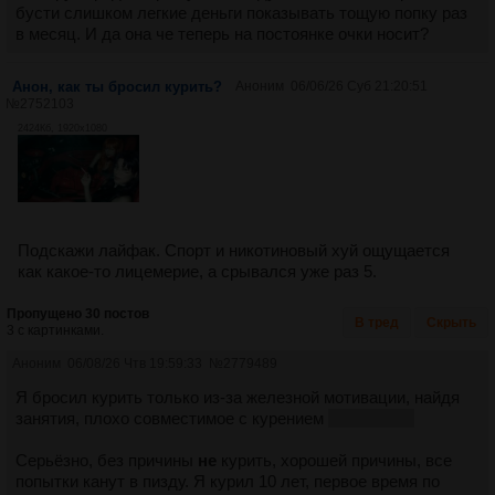
бусти слишком легкие деньги показывать тощую попку раз
в месяц. И да она че теперь на постоянке очки носит?
Анон, как ты бросил курить?
Аноним
06/06/26 Суб 21:20:51
№
2752103
2424Кб, 1920x1080
Подскажи лайфак. Спорт и никотиновый хуй ощущается
как какое-то лицемерие, а срывался уже раз 5.
Пропущено 30 постов
В тред
Скрыть
3 с картинками.
Аноним
06/08/26 Чтв 19:59:33
№
2779489
Я бросил курить только из-за железной мотивации, найдя
занятия, плохо совместимое с курением
бег и вокал
Серьёзно, без причины
не
курить, хорошей причины, все
попытки канут в пизду. Я курил 10 лет, первое время по