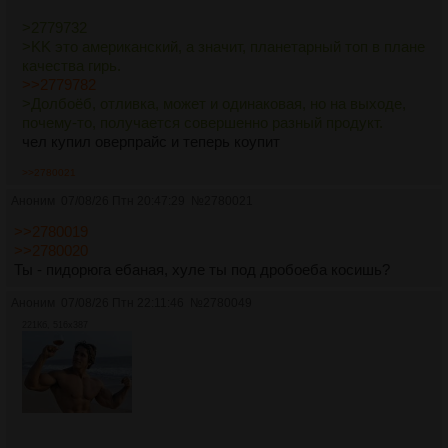
>2779732
>KK это американский, а значит, планетарный топ в плане
качества гирь.
>>2779782
>Долбоёб, отливка, может и одинаковая, но на выходе,
почему-то, получается совершенно разный продукт.
чел купил оверпрайс и теперь коупит
>>2780021
Аноним
07/08/26 Птн 20:47:29
№
2780021
>>2780019
>>2780020
Ты - пидорюга ебаная, хуле ты под дробоеба косишь?
Аноним
07/08/26 Птн 22:11:46
№
2780049
221Кб, 516x387