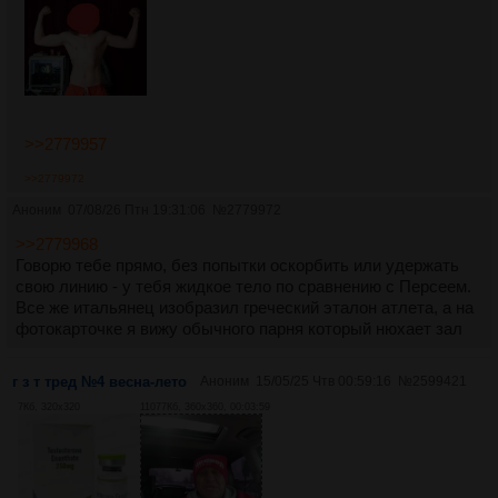
>>2779957
>>2779972
Аноним
07/08/26 Птн 19:31:06
№
2779972
>>2779968
Говорю тебе прямо, без попытки оскорбить или удержать
свою линию - у тебя жидкое тело по сравнению с Персеем.
Все же итальянец изобразил греческий эталон атлета, а на
фотокарточке я вижу обычного парня который нюхает зал
г з т тред №4 весна-лето
Аноним
15/05/25 Чтв 00:59:16
№
2599421
7Кб, 320x320
11077Кб, 360x360, 00:03:59