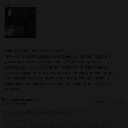
2241Кб, 1254x1254
Такой вопрос возник немного:
Можно ли на повседневке (в день 2-6 часов) ходить с
утяжелителями на конечностях? Думал сделать
самодельные, на 0.5-1кг на манжетах или ремешках,
чтобы прикреплять к предплечью, плечу, голени, бедру.
Планировал носить именно в повседневное время, а
тренировки проводить без них, ибо мешаться будут с
гирями
Пропущено 8 постов
В тред
Скрыть
2 с картинками.
Аноним
05/08/26 Срд 20:16:27
№
2779186
>>2778792
>Если ты весишь больше 90кг, то бегать тебе нельзя.