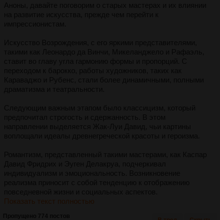
Аноны, давайте поговорим о старых мастерах и их влиянии
на развитие искусства, прежде чем перейти к
импрессионистам.
Искусство Возрождения, с его яркими представителями,
такими как Леонардо да Винчи, Микеланджело и Рафаэль,
ставит во главу угла гармонию формы и пропорций. С
переходом к барокко, работы художников, таких как
Караваджо и Рубенс, стали более динамичными, полными
драматизма и театральности.
Следующим важным этапом было классицизм, который
предпочитал строгость и сдержанность. В этом
направлении выделяется Жак-Луи Давид, чьи картины
воплощали идеалы древнегреческой красоты и героизма.
Романтизм, представленный такими мастерами, как Каспар
Давид Фридрих и Эуген Делакруа, подчеркивал
индивидуализм и эмоциональность. Возникновение
реализма приносит с собой тенденцию к отображению
повседневной жизни и социальных аспектов.
Показать текст полностью
Пропущено 774 постов
В тред
Скрыть