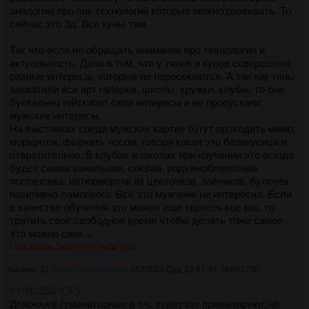
аналогию про пик технологий которые можно развивать. То
сейчас это 3д. Все куны там.
Так что если не обращать внимание про технологии и
актуальность. Дело в том, что у тянов и кунов совершенно
разные интересы, которые не пересекаются. А так как тяны
захватили все арт галереи, школы, кружки, клубы, то они
буквально гейткипят свои интересы и не пропускают
мужские интересы.
На выстовках среди мужских картин бугут проходить мимо,
морщится, фыркать носом, говоря какая это безвкусица и
отвратительно. В клубах и школах при изучении это всегда
будет самая ванильная, соевая, радужноблевотная
постановка, натюрмортик из цветочков, зайчиков, булочек
позитивно лампового. Всё это мужчине не интересно. Если
в качестве обучения это можно еще терпеть кое как, то
тратить своё свободное время чтобы делать тоже самое
это можно свих…
Показать текст полностью
Аноним ID:
Венера Милосская
05/08/26 Срд 23:41:48
№
961730
>>942158 (OP)
Девочки в гуманитарных в т.ч. худвузах превалируют не