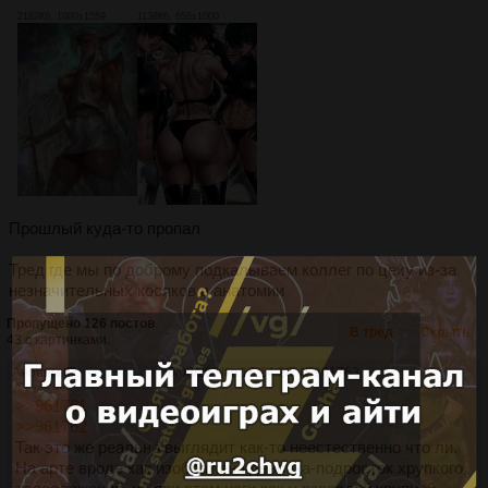
2182Кб, 1080x1559
1138Кб, 658x1000
Прошлый куда-то пропал
Тред где мы по доброму подкалываем коллег по цеху из-за
незначительных косяков в анатомии
Пропущено 126 постов
В тред
Скрыть
43 с картинками.
Аноним ID:
Анри Руссо
06/08/26 Чтв 16:14:28
№
961763
>>961761
>>961762
Так это же реально выглядит как-то неестественно что ли.
На арте вроде как изображена девочка-подросток хрупкого