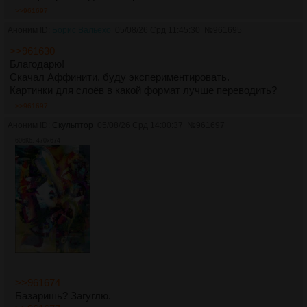
>>961697
Аноним ID:
Борис Вальехо
05/08/26 Срд 11:45:30
№
961695
>>961630
Благодарю!
Скачал Аффинити, буду экспериментировать.
Картинки для слоёв в какой формат лучше переводить?
>>961697
Аноним ID:
Скульптор
05/08/26 Срд 14:00:37
№
961697
606Кб, 470x674
>>961674
Базаришь? Загуглю.