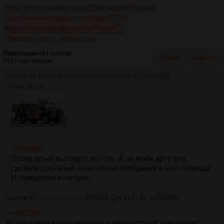
https://www.youtube.com/@AlexanderRyzhkin
https://www.instagram.com/taco1704/
https://www.youtube.com/c/ProkoTV
Показать текст полностью
Пропущено 461 постов
В тред
Скрыть
242 с картинками.
Аноним ID:
Девятый вал
04/08/26 Втр 16:41:07
№
961655
498Кб, 800x534
>>961651
Стандартый выглядит вот так. А на моём арте ему
срезали дестаный отсек после попадания в него снаряда.
И переделаи в гантрак.
Аноним ID:
Павел Федотов
05/08/26 Срд 14:11:11
№
961698
>>961567
Кукла слева слишком низко и мелкой стоит заваливает