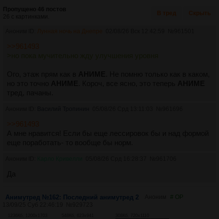
Пропущено 46 постов
В тред
Скрыть
26 с картинками.
Аноним ID:
Лунная ночь на Днепре
02/08/26 Вск 12:42:59
№
961501
>>961493
>но пока мучительно жду улучшения уровня
Ого, этаж прям как в
АНИМЕ
. Не помню только как в каком,
но это точно
АНИМЕ
. Короч, все ясно, это теперь
АНИМЕ
тред, пачаны.
Аноним ID:
Василий Тропинин
05/08/26 Срд 13:11:03
№
961696
>>961493
А мне нравится! Если бы еще лессировок бы и над формой
еще поработать- то вообще бы норм.
Аноним ID:
Карло Кривелли
05/08/26 Срд 16:28:37
№
961706
Да
Анимутред №162: Последний анимутред 2
Аноним
# OP
13/09/25 Суб 22:46:19
№
929723
1236Кб, 1200x1703
548Кб, 623x941
308Кб, 720x1110