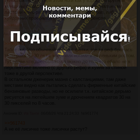
телосложения, но при этом ноги как у взрослой крупной
женщины с толстыми икрами и непропорциональными
ластами 48-го размера. То есть она либо трап, либо
хуйдожник проебался с подбором референсов.
>>961770
Аноним ID:
Петрович
06/08/26 Чтв 19:44:13
№
961770
>>961763
Таблетки. Это обычный обмаз с фотки, где за реф бралась
тётьсрака 25-30 лет с крепкими ногами и маленьким ростом.
Тут разве что доеёбываться можно до того что ебало не в
перспективе вклеено (с другого рефа) и хуйня за спиной
тоже в другой перспективе.
В остальном дженерик мазня с калстанциями, там даже
местами видно как пытались сделать фирменные китайские
бензиновые разводы, но не осилили т.к. китайское дерьмо
рисуется на лютейшем зуме и дрочением квадратов 30 на
30 пикселей по 8 часов.
Аноним ID:
Ив Танги
06/08/26 Чтв 21:24:33
№
961774
>>961743
А не её лисичке тоже лисички растут?