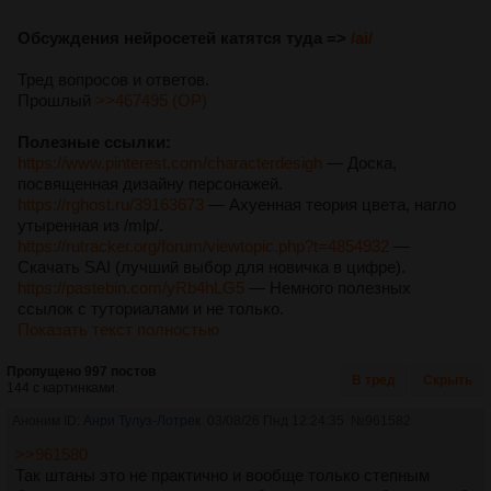
Обсуждения нейросетей катятся туда =>
/ai/
Тред вопросов и ответов.
Прошлый
>>467495 (OP)
Полезные ссылки:
https://www.pinterest.com/characterdesigh
— Доска,
посвященная дизайну персонажей.
https://rghost.ru/39163673
— Ахуенная теория цвета, нагло
утыренная из /mlp/.
https://rutracker.org/forum/viewtopic.php?t=4854932
—
Скачать SAI (лучший выбор для новичка в цифре).
https://pastebin.com/yRb4hLG5
— Немного полезных
ссылок с туториалами и не только.
Показать текст полностью
Пропущено 997 постов
В тред
Скрыть
144 с картинками.
Аноним ID:
Анри Тулуз-Лотрек
03/08/26 Пнд 12:24:35
№
961582
>>961580
Так штаны это не практично и вообще только степным