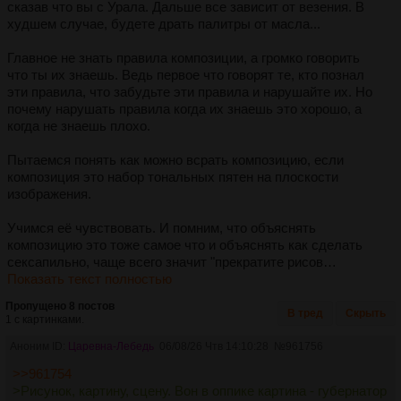
сказав что вы с Урала. Дальше все зависит от везения. В
худшем случае, будете драть палитры от масла...
Главное не знать правила композиции, а громко говорить
что ты их знаешь. Ведь первое что говорят те, кто познал
эти правила, что забудьте эти правила и нарушайте их. Но
почему нарушать правила когда их знаешь это хорошо, а
когда не знаешь плохо.
Пытаемся понять как можно всрать композицию, если
композиция это набор тональных пятен на плоскости
изображения.
Учимся её чувствовать. И помним, что объяснять
композицию это тоже самое что и объяснять как сделать
сексапильно, чаще всего значит "прекратите рисов…
Показать текст полностью
Пропущено 8 постов
В тред
Скрыть
1 с картинками.
Аноним ID:
Царевна-Лебедь
06/08/26 Чтв 14:10:28
№
961756
>>961754
>Рисунок, картину, сцену. Вон в оппике картина - губернатор