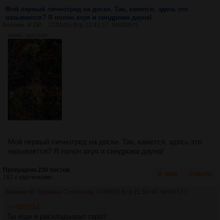
Мой первый личнотред на доске. Так, кажется, здесь это
называется? Я полон ахуя и синдрома дауна!
Аноним
# OP
27/05/25 Втр 12:42:57
№
920975
3856Кб, 3602x5398
Мой первый личнотред на доске. Так, кажется, здесь это
называется? Я полон ахуя и синдрома дауна!
Пропущено 230 постов
В тред
Скрыть
162 с картинками.
Аноним ID:
Варвара Степанова
04/08/26 Втр 21:50:49
№
961677
>>961634
Ты еще и раскладывал таро?