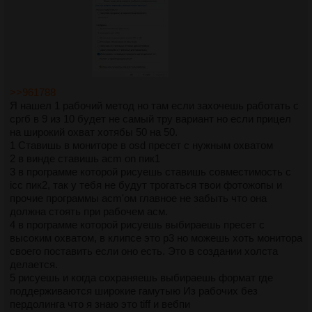
>>961788
Я нашел 1 рабочий метод но там если захочешь работать с
сргб в 9 из 10 будет не самый тру вариант но если прицел
на широкий охват хотябы 50 на 50.
1 Ставишь в мониторе в osd пресет с нужным охватом
2 в винде ставишь acm on пик1
3 в программе которой рисуешь ставишь совместимость с
icc пик2, так у тебя не будут трогаться твои фотожопы и
прочие программы acm'ом главное не забыть что она
должна стоять при рабочем асм.
4 в программе которой рисуешь выбираешь пресет с
высоким охватом, в клипсе это p3 но можешь хоть монитора
своего поставить если оно есть. Это в создании холста
делается.
5 рисуешь и когда сохраняешь выбираешь формат где
поддерживаются широкие гамутыю Из рабочих без
пердолинга что я знаю это tiff и вебпи