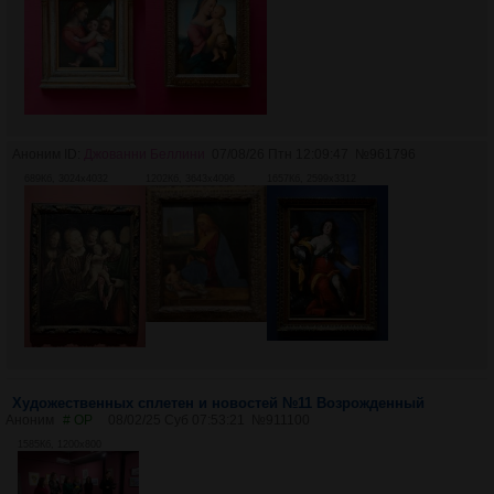
Аноним ID:
Джованни Беллини
07/08/26 Птн 12:09:47
№
961796
689Кб, 3024x4032
1202Кб, 3643x4096
1657Кб, 2599x3312
Художественных сплетен и новостей №11 Возрожденный
Аноним
# OP
08/02/25 Суб 07:53:21
№
911100
1585Кб, 1200x800