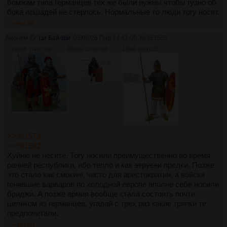
бомжам типа германцев тех же были нужны чтобы гузно об
бока лошадей не стерлось. Нормальные то люди тогу носят.
>>961585
Аноним ID:
Ци Бай-Ши
03/08/26 Пнд 14:41:00
№
961585
1363Кб, 1126x1200
2094Кб, 5272x3240
126Кб, 960x1255
>>961573
>>961582
Хуйню не несите. Тогу носили преимущественно во время
ранней республики, ибо тепло и как
этруски
предки. Позже
это стало как смокинг, чисто для аристократии, а войска
гонявшие варваров по холодной европе вполне себе носили
бриджи. А позже армия вообще стала состоять почти
целиком из германцев, угадай с трех раз какие тряпки те
предпочитали.
>>961591