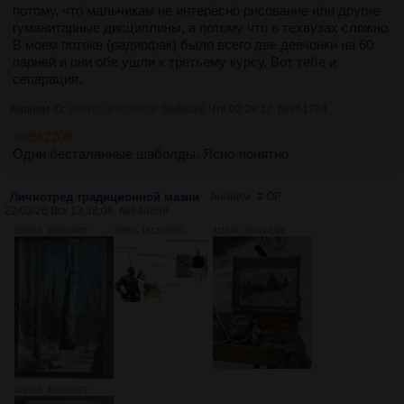
потому, что мальчикам не интересно рисование или другие
гуманитарные дисциплины, а потому что в техвузах сложно.
В моем потоке (радиофак) было всего две девчонки на 60
парней и они обе ушли к третьему курсу. Вот тебе и
сепарация.
Аноним ID:
Виктор Васнецов
06/08/26 Чтв 02:29:17
№
961734
>>942208
Одни бесталанные шаболды. Ясно-понятно
Личнотред традиционной мазни
Аноним
# OP
22/03/26 Вск 13:38:08
№
949889
2681Кб, 2800x4000
739Кб, 1612x1060
4115Кб, 3072x4096
4761Кб, 4096x3072