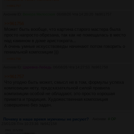
>>961757
Аноним ID:
Венера Милосская
06/08/26 Чтв 14:20:20
№
961757
>>961756
Может быть вообще, что картина старого мастера была
просто напросто обрезана, так как не помещалась в место
над камином в доме аристократа...
А очень умные искусствоведы начинают потом говорить о
гениальной композиции )))
>>961758
Аноним ID:
Царевна-Лебедь
06/08/26 Чтв 14:27:53
№
961758
>>961757
Что угодно быть может, смысл не в том, формулы успеха
композиции нету, пркдсказаткльной силой правила
компизиции особой не обладают, это просто хорошая
примета и традиция. Художественная композиция
совершенно без задач.
Почему в наше время мужчины не рисуют?
Аноним
# OP
23/01/26 Птн 10:23:36
№
942158
29Кб, 317x550