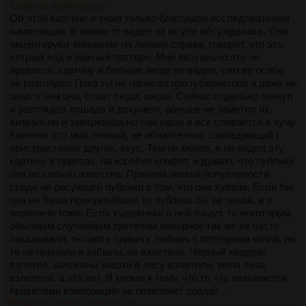
сдается полководцу
Об этой картине я знаю только благодаря исследователям
композиции. В каком-то видео на ютубе обсуждалась. Они
акцентируют внимание на линиях справа, говорят, что это
хитрый ход и важный паттерн. Мне визуально это не
нравится, картину я больше нигде не видел, сам ее особо
не разглядел Пока ты не написал про губернатора я даже не
знал о чем она, стоят люди, много. Снйчас отдельно глянул
и разглядел лошадь и документ, раньше не заметил их,
визуально и эмоционаоьно там каша и все сливается в кучу.
Конечно это мой личный, не обязательно совпадающий с
пристрастиями других, вкус. Тем не менее, я не видел эту
картину в принтах, на коробке конфет, и думаю, что публике
она не сильно известна. Причина низкой популярности
среди не рисующей публики в том, что она хуевая. Если бы
она не была прихуевейшей то публика бы ее знала, и я
возможно тоже. Если художники о ней пишут, то некоторым
обычным случайным зрителям наверное так же ее часто
показывали, пытаясь привить любовь к паттернам копий, но
те не приняли и забыли, не взлетело. Черный квадрат
взлетел, шишкины мишки в лесу взлетели, мона лиза
взлетела, а эта нет. Я клоню к тому, что то что называется
правилами композиции не позволяет создат…
Показать текст полностью