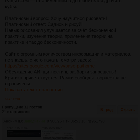
Рады всем — от анимешников до любителей дрочить
кубы.
Платиновый вопрос: Хочу научиться рисовать!
Платиновый ответ: Садись и рисуй!
Навык рисования улучшается за счёт бесконечной
практики, изучения теории, применения теории на
практике и так до бесконечности.
Сайт с огромным количеством информации и материалов,
не знаешь, с чего начать, смотри здесь: —
https://sites.google.com/view/base-pa/home
Обсуждение АИ, щитпостинг, разборки запрещены!
Критика приветствуется. Рамки свободы творчества не
ограничены.
Показать текст полностью
>>961738
Пропущено 32 постов
В тред
Скрыть
21 с картинками.
Аноним ID:
Заводчанин
07/08/26 Птн 06:53:18
№
961790
52Кб, 1758x354
75Кб, 826x1072