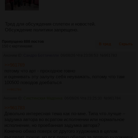
Тред для обсуждения сплетен и новостей.
Обсуждение политики запрещено.
Пропущено 888 постов
В тред
Скрыть
150 с картинками.
Аноним ID:
Сандро Боттичелли
06/08/26 Чтв 23:06:53
№
961783
>>961769
потому что арт - проходное говно
и оценивать эту залупу себя неуважать, потому что там
100500 поводов доебаться
>>961784
Аноним ID:
Сикстинская Мадонна
06/08/26 Чтв 23:25:30
№
961784
>>961783
Довольно интересная тема как по-мне. Типа что лучше –
задумка автора во всратом исполнении или нормальное
исполнение, но проебанная задумка автора?
Конечно обмаз поверх от другого художника в целом
выглядит лучше, но все равно обидно за первую художницу,