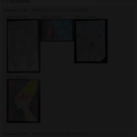
17 с картинками.
Аноним
# OP
09/07/26 Чтв 01:27:49
№
959500
183Кб, 793x1280
284Кб, 1280x868
227Кб, 970x1280
186Кб, 985x1280
Аноним
# OP
20/07/26 Пнд 08:28:40
№
960329