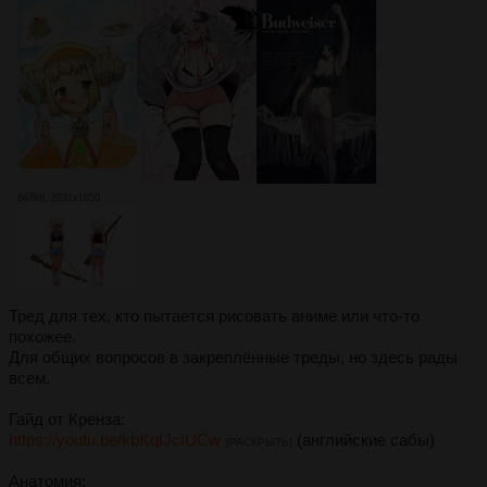
667Кб, 2231x1650
Тред для тех, кто пытается рисовать аниме или что-то
похожее.
Для общих вопросов в закреплённые треды, но здесь рады
всем.
Гайд от Кренза:
https://youtu.be/kbKqIJcIUCw
(английские сабы)
[РАСКРЫТЬ]
Анатомия: