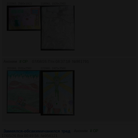
2155Кб, 2560x1913
2180Кб, 1926x2560
Аноним
# OP
07/08/26 Птн 08:37:18
№
961791
2816Кб, 2011x2560
2229Кб, 1925x2560
Замеялся-обсакимичанился тред
Аноним
# OP
17/05/26 Вск 00:49:56
№
956121