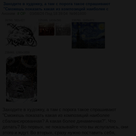
Заходите в художку, а там с порога такое спрашивают
"Сможешь показать какая из композиций наиболее с
Аноним
# OP
03/08/26 Пнд 18:39:04
№
961600
287Кб, 582x427
1251Кб, 1418x591
2387Кб, 1100x871
2384Кб, 1280x1859
Заходите в художку, а там с порога такое спрашивают
"Сможешь показать какая из композиций наиболее
сбалансированная? А какая более динамичная?". Что
делать? Во первых, не показывайте что вы испугались, они
этого и ждут. Во вторых, сразу нужно поставить себя,