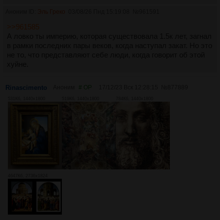
Аноним ID:
Эль Греко
03/08/26 Пнд 15:19:08
№
961591
>>961585
А ловко ты империю, которая существовала 1.5к лет, загнал
в рамки последних пары веков, когда наступал закат. Но это
не то, что представляют себе люди, когда говорит об этой
хуйне.
Rinascimento
Аноним
# OP
17/12/23 Вск 12:28:15
№
877889
531Кб, 1440x1800
519Кб, 1440x1800
784Кб, 1440x1800
4647Кб, 2736x1824