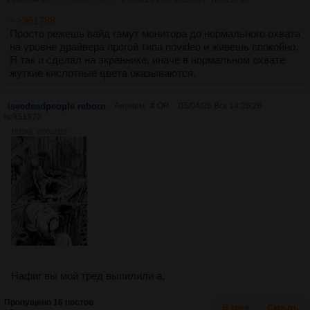
>>961788
Просто режешь вайд гамут монитора до нормального охвата
на уровне драйвера прогой типа novideo и живешь спокойно.
Я так и сделал на экраннике, иначе в нормальном охвате
жуткие кислотные цвета оказываются.
iseedeadpeople reborn
Аноним
# OP
05/04/26 Вск 14:26:26
№
951973
1623Кб, 1650x2363
Нафиг вы мой тред выпилили а.
Пропущено 16 постов
В тред
Скрыть