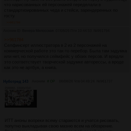
что нарисованных ей персонажей переделали в
стандартизированных чеда и стейси, зарендеренных по
госту.
>>961794
Аноним ID:
Венера Милосская
07/08/26 Птн 10:44:53
№
961794
>>961784
Селфинсерт иллюстратора в 2 из 2 персонажей на
коммерческой работе это так-то перебор. Была там задумка
или нет, но получился сеймфейс у обоих персов. И врядли
это соответствует творческой задумке авторессы, а вроде
как это не артбук, а книга.
Нуботред 143
Аноним
# OP
06/08/26 Чтв 04:49:24
№
961737
35886Кб, 10000x5547
ИТТ аноны вопреки всему стараются и учатся рисовать,
попутно выкладывая свою мазню всем на обозрение.