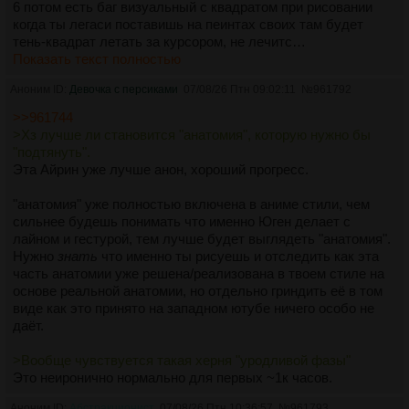
6 потом есть баг визуальный с квадратом при рисовании
когда ты легаси поставишь на пеинтах своих там будет
тень-квадрат летать за курсором, не лечитс…
Показать текст полностью
Аноним ID:
Девочка с персиками
07/08/26 Птн 09:02:11
№
961792
>>961744
>Хз лучше ли становится "анатомия", которую нужно бы
"подтянуть".
Эта Айрин уже лучше анон, хороший прогресс.
"анатомия" уже полностью включена в аниме стили, чем
сильнее будешь понимать что именно Юген делает с
лайном и гестурой, тем лучше будет выглядеть "анатомия".
Нужно
знать
что именно ты рисуешь и отследить как эта
часть анатомии уже решена/реализована в твоем стиле на
основе реальной анатомии, но отдельно гриндить её в том
виде как это принято на западном ютубе ничего особо не
даёт.
>Вообще чувствуется такая херня "уродливой фазы"
Это неиронично нормально для первых ~1к часов.
Аноним ID:
Абстракционист
07/08/26 Птн 10:36:57
№
961793