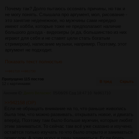
Почему так? Долго пытаюсь осознать причины, но так и
не могу понять. Слышала про аргумент, мол, рисование -
это занятие неденежное, но мужчины сами нередко
имеют хобби, которые тоже не предполагают наличие
большого дохода - видеоигры (и да, большинство из них
играют для себя и не ставят цели стать богатым
стримером), написание музыки, например. Поэтому, этот
аргумент не подходит.
Показать текст полностью
>>961710
>>961730
Пропущено 115 постов
В тред
Скрыть
12 с картинками.
Аноним ID:
Диего Веласкес
05/08/26 Срд 18:47:10
№
961710
>>942158 (OP)
Если не обращать внимание на то, что раньше живопись
была тем, что можно развивать, открывать новое, и двигать
вперёд. Поэтому там было больше мужчин, которые любят
этим заниматься. То сейчас там всё уже сказано и изучено,
остаётся только изучать то что было открыто и заниматься
ремеслом. А этим могут и тяны заниматься. Если брать