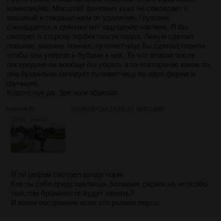
композицию. Масштаб фоновых кукл не совпадает с
машиной и сокращением от удаления. Грузовик
сокращается а девочки нет ощущение наклеек. Я бы
смотрел в сторону эффектности кадра. Левую сделал
повыше, машину пониже, пулеметчице бы сделал перила
чтобы она упёрлась бубами в них. Та что вторая после
посередине ее вообще бы убрать а то повторение какое-то,
она буквально копирует пулеметчицу по идее форме и
функции.
Короче пук да. Зря ноги обрезал.
Аноним ID:
Сакимичан
05/08/26 Срд 14:28:39
№
961699
1261Кб, 1149x649
Я по рефам смотрел вроде норм.
Как ты себе представляешь большие сиськи на не особо
толстом бронелисте будут лежать?
И какое построение если это разные персы.