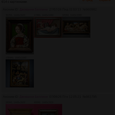
614 с картинками.
Аноним ID:
Джованни Беллини
27/07/26 Пнд 11:03:13
№
960982
302Кб, 1440x1920
170Кб, 1440x1080
185Кб, 1440x1080
1384Кб, 1440x1440
Аноним ID:
Джованни Беллини
07/08/26 Птн 12:05:21
№
961795
385Кб, 1440x1920
400Кб, 1440x1920