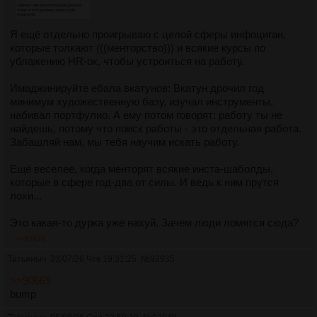
Я ещё отдельно проигрываю с целой сферы инфоциган,
которые толкают (((менторство))) и всякие курсы по
ублажению HR-ок, чтобы устроиться на работу.
Имаджинируйте ебала вкатунов: Вкатун дрочил год
минимум художественную базу, изучал инструменты,
набивал портфулио. А ему потом говорят: работу ты не
найдешь, потому что поиск работы - это отдельная работа.
Забашляй нам, мы тебя научим искать работу.
Ещё веселее, когда менторят всякие инста-шаболды,
которые в сфере год-два от силы. И ведь к ним прутся
лохи...
Это какая-то дурка уже нахуй. Зачем люди ломятся сюда?
>>92948
Татьяныч
23/07/26 Чтв 19:31:25
№
92935
>>90669
bump