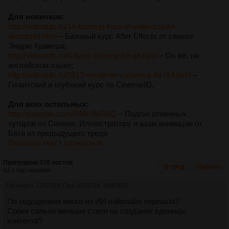
Для новичков:
http://videotuts.ru/14-bazovyj-kurs-ot-video-copilot-
aeclubnet.html
– Базовый курс After Effects от самого
Эндрю Крамера;
http://videotuts.ru/4-basic-training-for-ae.html
– Он же, на
английском языке;
http://videotuts.ru/2813-vvedenie-v-cinema-4d-r14.html
–
Гигантский и глубокий курс по Cinema4D.
Для всех остальных:
http://pastebin.com/RMk9MR6Q
– Подгон отменных
туторов по Синеме, Иллюстратору и азам анимации от
Бати из предыдущего треда
Показать текст полностью
Пропущено 376 постов
В тред
Скрыть
42 с картинками.
Татьяныч
22/07/26 Срд 10:04:04
№
92933
По ощущениям много на ИИ пайплайн перешло?
Сроки сильно меньше стали на создание еденицы
контента?