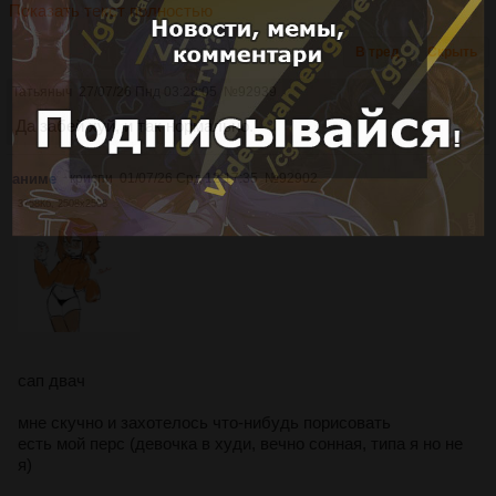
Показать текст полностью
В тред
Скрыть
Татьяныч
27/07/26 Пнд 03:28:05
№
92939
Да забей хуй, и так нормально.
аниме
криспи
01/07/26 Срд 12:17:35
№
92902
3758Кб, 2508x2508
сап двач
мне скучно и захотелось что-нибудь порисовать
есть мой перс (девочка в худи, вечно сонная, типа я но не
я)