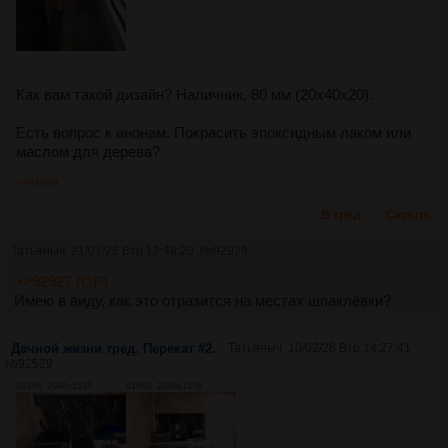
Как вам такой дизайн? Наличник, 80 мм (20х40х20).
Есть вопрос к анонам. Покрасить эпоксидным лаком или
маслом для дерева?
>>92929
В тред
Скрыть
Татьяныч
21/07/26 Втр 12:48:20
№
92929
>>92927 (OP)
Имею в виду, как это отразится на местах шпаклёвки?
Дачной жизни тред. Перекат #2.
Татьяныч
10/02/26 Втр 14:27:41
№
92529
493Кб, 2048x1536
419Кб, 2048x1578