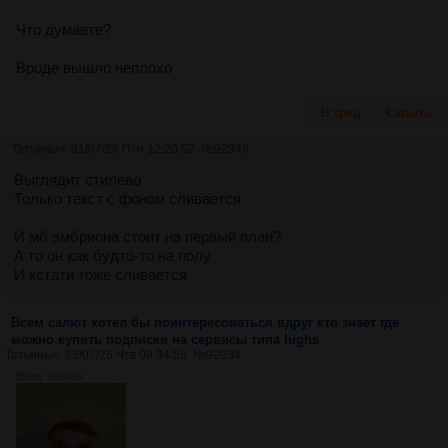
Что думаете?
Вроде вышло неплохо
В тред
Скрыть
Татьяныч
31/07/26 Птн 12:20:52
№
92946
Выглядит стилево
Только текст с фоном сливается
И мб эмбриона стоит на первый план?
А то он как будто-то на полу
И кстати тоже сливается
Всем салют хотел бы поинтересоваться вдруг кто знает где
можно купить подписки на сервисы типа highs
Татьяныч
23/07/26 Чтв 09:34:59
№
92934
559Кб, 900x900