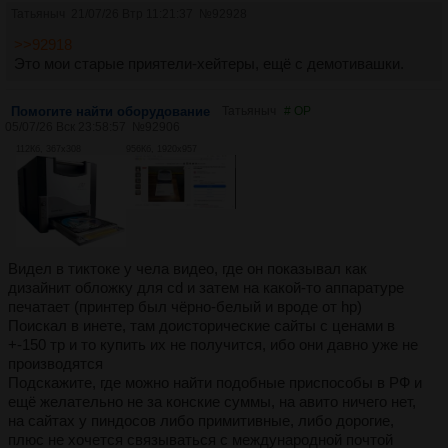
Татьяныч
21/07/26 Втр 11:21:37
№
92928
>>92918
Это мои старые приятели-хейтеры, ещё с демотивашки.
Помогите найти оборудование
Татьяныч
# OP
05/07/26 Вск 23:58:57
№
92906
112Кб, 367x308
956Кб, 1920x957
Видел в тиктоке у чела видео, где он показывал как
дизайнит обложку для cd и затем на какой-то аппаратуре
печатает (принтер был чёрно-белый и вроде от hp)
Поискал в инете, там доисторические сайты с ценами в
+-150 тр и то купить их не получится, ибо они давно уже не
производятся
Подскажите, где можно найти подобные приспособы в РФ и
ещё желательно не за конские суммы, на авито ничего нет,
на сайтах у пиндосов либо примитивные, либо дорогие,
плюс не хочется связываться с международной почтой