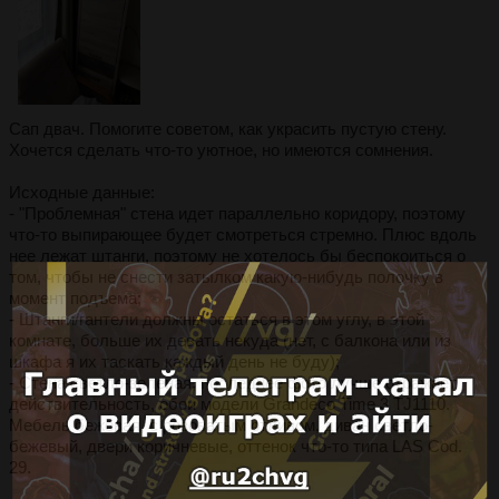
Сап двач. Помогите советом, как украсить пустую стену.
Хочется сделать что-то уютное, но имеются сомнения.
Исходные данные:
- "Проблемная" стена идет параллельно коридору, поэтому
что-то выпирающее будет смотреться стремно. Плюс вдоль
нее лежат штанги, поэтому не хотелось бы беспокоиться о
том, чтобы не снести затылком какую-нибудь полочку в
момент подъема;
- Штанги/гантели должны остаться в этом углу, в этой
комнате, больше их девать некуда (нет, с балкона или из
шкафа я их таскать каждый день не буду);
- Стена светло-зеленая, последнее фото лучше отражает
действительность, обои модели Grandeco Time 3 TJ1110.
Мебель бежевая, с розоватым отливом, диван светло-
бежевый, двери коричневые, оттенок что-то типа LAS Cod.
29.