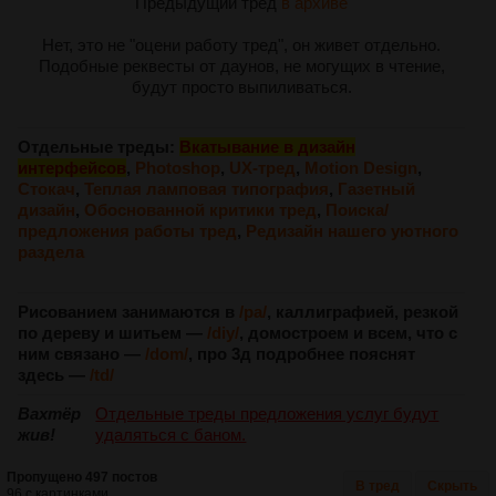
Предыдущий тред
в архиве
Нет, это не "оцени работу тред", он живет отдельно.
Подобные реквесты от даунов, не могущих в чтение,
будут просто выпиливаться.
Отдельные треды:
Вкатывание в дизайн
интерфейсов
,
Photoshop
,
UX-тред
,
Motion Design
,
Стокач
,
Теплая ламповая типография
,
Газетный
дизайн
,
Обоснованной критики тред
,
Поиска/
предложения работы тред
,
Редизайн нашего уютного
раздела
Рисованием занимаются в
/pa/
, каллиграфией, резкой
по дереву и шитьем —
/diy/
, домостроем и всем, что с
ним связано —
/dom/
, про 3д подробнее пояснят
здесь —
/td/
Вахтёр
Отдельные треды предложения услуг будут
жив!
удаляться с баном.
Пропущено 497 постов
В тред
Скрыть
96 с картинками.