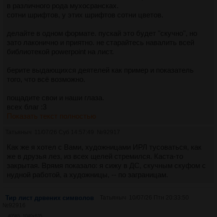
в различного рода мухосрансках.
сотни шрифтов, у этих шрифтов сотни цветов.
делайте в одном формате. пускай это будет "скучно", но
зато лаконично и приятно. не старайтесь навалить всей
библиотекой powerpoint на лист.
берите выдающихся деятелей как пример и показатель
того, что всё возможно.
пощадите свои и наши глаза.
всех благ :3
Показать текст полностью
Татьяныч
11/07/26 Суб 14:57:49
№
92917
Как же я хотел с Вами, художницами ИРЛ тусоваться, как
же в друзья лез, из всех щелей стремился. Каста-то
закрытая. Врямя показало: я сижу в ДС, скучным скуфом с
нудной работой, а художницы, -- по заграницам.
Тир лист дрвених символов
Татьяныч
10/07/26 Птн 20:33:50
№
92916
405Кб, 1040x635