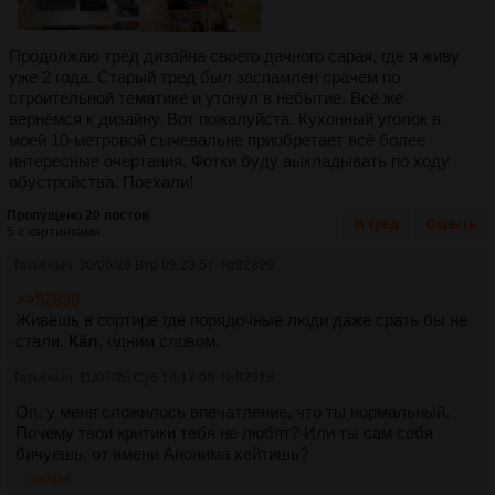
Продолжаю тред дизайна своего дачного сарая, где я живу
уже 2 года. Старый тред был заспамлен срачем по
строительной тематике и утонул в небытие. Всё же
вернёмся к дизайну. Вот пожалуйста. Кухонный уголок в
моей 10-метровой сычевальне приобретает всё более
интересные очертания. Фотки буду выкладывать по ходу
обустройства. Поехали!
Пропущено 20 постов
В тред
Скрыть
5 с картинками.
Татьяныч
30/06/26 Втр 09:23:57
№
92899
>>92898
Живёшь в сортире где порядочные люди даже срать бы не
стали.
Кäл
, одним словом.
Татьяныч
11/07/26 Суб 19:17:00
№
92918
Оп, у меня сложилось впечатление, что ты нормальный.
Почему твои критики тебя не любят? Или ты сам себя
бичуешь, от имени Анонима хейтишь?
>>92928