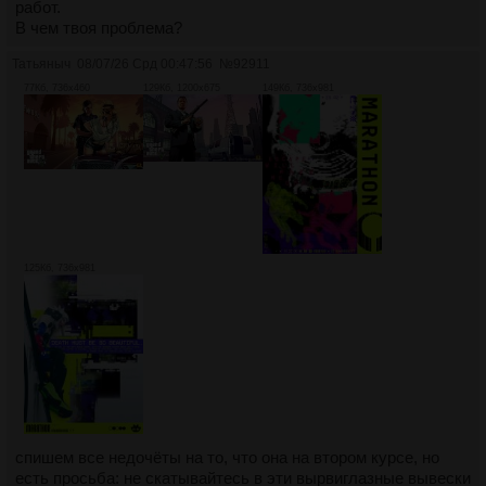
работ.
В чем твоя проблема?
Татьяныч
08/07/26 Срд 00:47:56
№
92911
77Кб, 736x460
129Кб, 1200x675
149Кб, 736x981
125Кб, 736x981
спишем все недочёты на то, что она на втором курсе, но
есть просьба: не скатывайтесь в эти вырвиглазные вывески