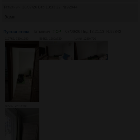
Татьяныч
28/07/26 Втр 13:33:22
№
92944
бамп
Пустая стена
Татьяныч
# OP
08/06/26 Пнд 13:21:13
№
92842
1107Кб, 720x1280
564Кб, 1280x720
414Кб, 1280x720
865Кб, 720x1280