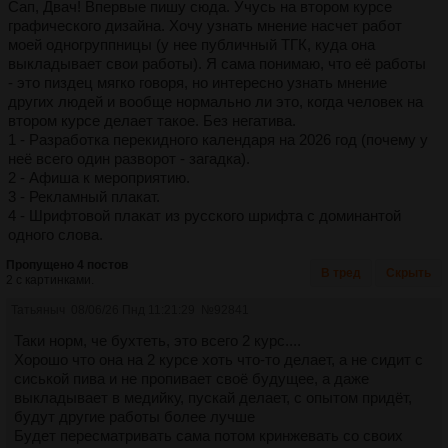
Сап, Двач! Впервые пишу сюда. Учусь на втором курсе
графического дизайна. Хочу узнать мнение насчет работ
моей одногруппницы (у нее публичный ТГК, куда она
выкладывает свои работы). Я сама понимаю, что её работы
- это пиздец мягко говоря, но интересно узнать мнение
других людей и вообще нормально ли это, когда человек на
втором курсе делает такое. Без негатива.
1 - Разработка перекидного календаря на 2026 год (почему у
неё всего один разворот - загадка).
2 - Афиша к мероприятию.
3 - Рекламный плакат.
4 - Шрифтовой плакат из русского шрифта с доминантой
одного слова.
Пропущено 4 постов
В тред
Скрыть
2 с картинками.
Татьяныч
08/06/26 Пнд 11:21:29
№
92841
Таки норм, че бухтеть, это всего 2 курс....
Хорошо что она на 2 курсе хоть что-то делает, а не сидит с
сиськой пива и не пропивает своё будущее, а даже
выкладывает в медийку, пускай делает, с опытом придёт,
будут другие работы более лучше
Будет пересматривать сама потом кринжевать со своих