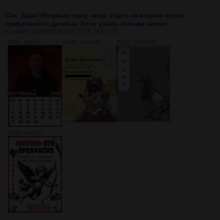
Сап, Двач! Впервые пишу сюда. Учусь на втором курсе
графического дизайна. Хочу узнать мнение насчет
Татьяныч
03/05/26 Вск 07:57:26
№
92775
388Кб, 429x646
1893Кб, 1198x1697
1563Кб, 1809x2560
975Кб, 905x1280