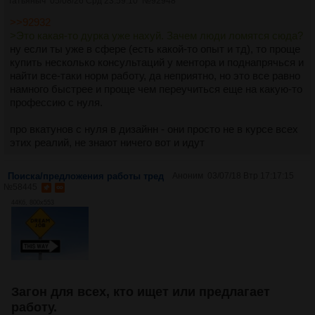
Татьяныч
05/08/26 Срд 23:59:10
№
92948
>>92932
>Это какая-то дурка уже нахуй. Зачем люди ломятся сюда?
ну если ты уже в сфере (есть какой-то опыт и тд), то проще
купить несколько консультаций у ментора и поднапрячься и
найти все-таки норм работу, да неприятно, но это все равно
намного быстрее и проще чем переучиться еще на какую-то
профессию с нуля.
про вкатунов с нуля в дизайнн - они просто не в курсе всех
этих реалий, не знают ничего вот и идут
Поиска/предложения работы тред
Аноним
03/07/18 Втр 17:17:15
№
58445
44Кб, 800x553
Загон для всех, кто ищет или предлагает
работу.