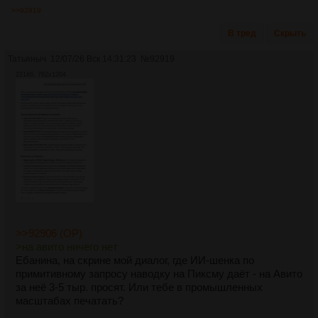
>>92919
В тред
Скрыть
Татьяныч
12/07/26 Вск 14:31:23
№
92919
221Кб, 762x1204
>>92906 (OP)
>на авито ничего нет
Ебанина, на скрине мой диалог, где ИИ-шенка по
примитивному запросу наводку на Пиксму даёт - на Авито
за неё 3-5 тыр. просят. Или тебе в промышленных
масштабах печатать?