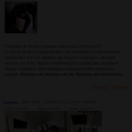
NSFW
Нажмите, чтобы
открыть
Никогда не было страшно лишиться личности?
А что если вы в один момент вы потеряете собственное
сознание? и в тот момент вы будите слышать не свои
мысли, а голос некого хтонического существа, который
будет отдавать вам приказы о выполнении страшных
вещей.
Хочешь не хочешь но ты будешь их исполнять
В тред
Скрыть
Хорома
Woof
# OP
05/08/26 Срд 15:44:54
№
92947
2787Кб, 1482x1974
3683Кб, 2552x1914
3559Кб, 1486x1974