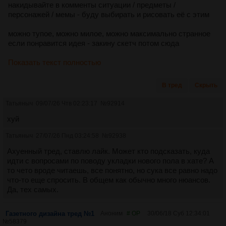
накидывайте в комменты ситуации / предметы /
персонажей / мемы - буду выбирать и рисовать её с этим
можно тупое, можно милое, можно максимально странное
если понравится идея - закину скетч потом сюда
Показать текст полностью
В тред
Скрыть
Татьяныч
09/07/26 Чтв 02:23:17
№
92914
хуй
Татьяныч
27/07/26 Пнд 03:24:58
№
92938
Ахуенный тред, ставлю лайк. Может кто подсказать, куда
идти с вопросами по поводу укладки нового пола в хате? А
то чето вроде читаешь, все понятно, но сука все равно надо
что-то еще спросить. В общем как обычно много нюансов.
Да, тех самых.
Газетного дизайна тред №1
Аноним
# OP
30/06/18 Суб 12:34:01
№
58379