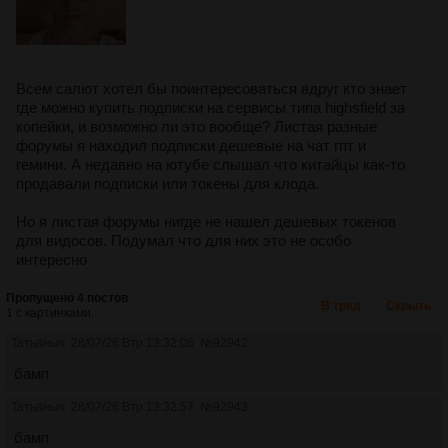
Всем салют хотел бы поинтересоваться вдруг кто знает
где можно купить подписки на сервисы типа highsfield за
копейки, и возможно ли это вообще? Листая разные
форумы я находил подписки дешевые на чат гпт и
гемини. А недавно на ютубе слышал что китайцы как-то
продавали подписки или токены для клода.
Но я листая форумы нигде не нашел дешевых токенов
для видосов. Подумал что для них это не особо
интересно
Пропущено 4 постов
В тред
Скрыть
1 с картинками.
Татьяныч
28/07/26 Втр 13:32:06
№
92942
бамп
Татьяныч
28/07/26 Втр 13:32:57
№
92943
бамп