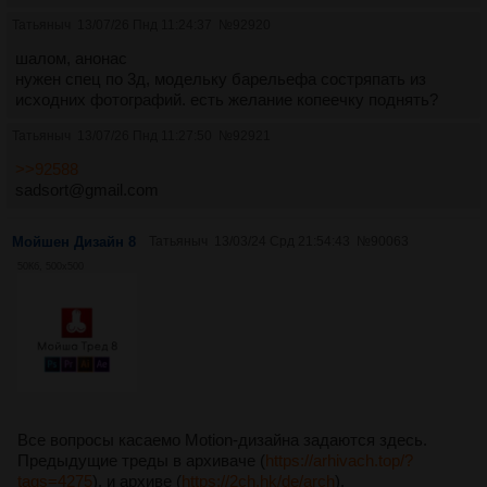
Татьяныч
13/07/26 Пнд 11:24:37
№
92920
шалом, анонас
нужен спец по 3д, модельку барельефа состряпать из
исходних фотографий. есть желание копеечку поднять?
Татьяныч
13/07/26 Пнд 11:27:50
№
92921
>>92588
sadsort@gmail.com
Мойшен Дизайн 8
Татьяныч
13/03/24 Срд 21:54:43
№
90063
50Кб, 500x500
Все вопросы касаемо Motion-дизайна задаются здесь.
Предыдущие треды в архиваче (
https://arhivach.top/?
tags=4275
), и архиве (
https://2ch.hk/de/arch
).