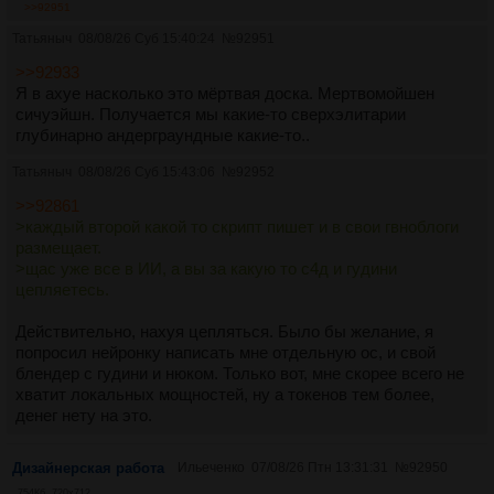
>>92951
Татьяныч
08/08/26 Суб 15:40:24
№
92951
>>92933
Я в ахуе насколько это мёртвая доска. Мертвомойшен
сичуэйшн. Получается мы какие-то сверхэлитарии
глубинарно андерграундные какие-то..
Татьяныч
08/08/26 Суб 15:43:06
№
92952
>>92861
>каждый второй какой то скрипт пишет и в свои гвноблоги
размещает.
>щас уже все в ИИ, а вы за какую то с4д и гудини
цепляетесь.
Действительно, нахуя цепляться. Было бы желание, я
попросил нейронку написать мне отдельную ос, и свой
блендер с гудини и нюком. Только вот, мне скорее всего не
хватит локальных мощностей, ну а токенов тем более,
денег нету на это.
Дизайнерская работа
Ильеченко
07/08/26 Птн 13:31:31
№
92950
754Кб, 720x712