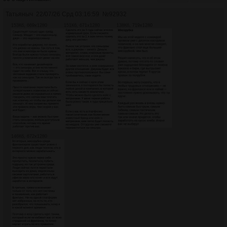
Татьяныч
22/07/26 Срд 03:16:59
№
92932
153Кб, 669x1280
151Кб, 671x1280
138Кб, 719x1280
146Кб, 672x1280