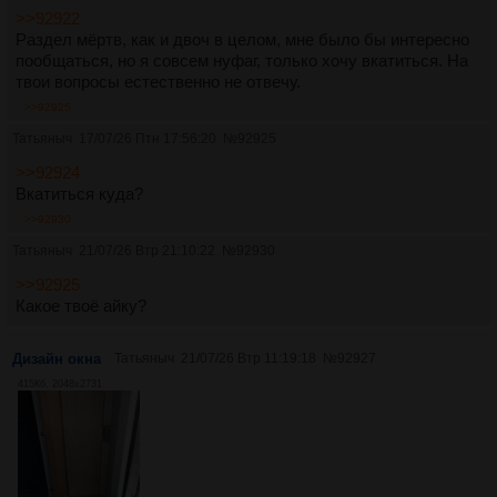
>>92922
Раздел мёртв, как и двоч в целом, мне было бы интересно
пообщаться, но я совсем нуфаг, только хочу вкатиться. На
твои вопросы естественно не отвечу.
>>92925
Татьяныч
17/07/26 Птн 17:56:20
№
92925
>>92924
Вкатиться куда?
>>92930
Татьяныч
21/07/26 Втр 21:10:22
№
92930
>>92925
Какое твоё айку?
Дизайн окна
Татьяныч
21/07/26 Втр 11:19:18
№
92927
415Кб, 2048x2731