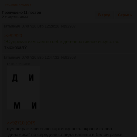
>>92908
>>92915
Пропущено 11 постов
В тред
Скрыть
2 с картинками.
Татьяныч
07/07/26 Втр 12:28:28
№
92907
>>92820
>Супрематизм сам по себе дегенеративное искусство
тыскозал?
Татьяныч
07/07/26 Втр 12:47:32
№
92908
173Кб, 1628x2088
>>92710 (OP)
лучше растяни свою картинку весь экран и слово
"динамика" по середине слайда напиши в белой рамке,