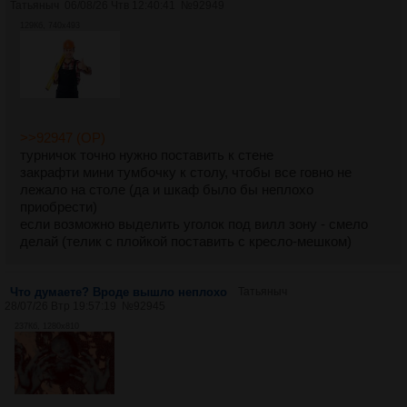
Татьяныч
06/08/26 Чтв 12:40:41
№
92949
129Кб, 740x493
>>92947 (OP)
турничок точно нужно поставить к стене
закрафти мини тумбочку к столу, чтобы все говно не
лежало на столе (да и шкаф было бы неплохо
приобрести)
если возможно выделить уголок под вилл зону - смело
делай (телик с плойкой поставить с кресло-мешком)
Что думаете? Вроде вышло неплохо
Татьяныч
28/07/26 Втр 19:57:19
№
92945
237Кб, 1280x810