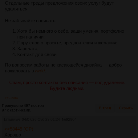
Отдельные треды предложения своих услуг будут
удаляться.
Не забывайте написать:
Хотя бы немного о себе, ваши умения, портфолио
при наличии;
Пару слов о проекте, предпочтения и желания;
Зарплата;
Контакт для связи.
По вопросам работы не касающейся дизайна — добро
пожаловать в
/wrk/
.
Спам, просто контакты без описания — под удаление.
Будьте людьми.
>>92904
Пропущено 497 постов
В тред
Скрыть
97 с картинками.
Татьяныч
04/07/26 Суб 23:01:24
№
92904
>>58445 (OP)
Хорошо