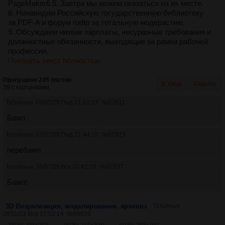
PageMaker6.5. Завтра мы можем оказаться на их месте.
8. Ненавидим Российскую государственную библиотеку
за PDF-A и форум rudtp за тотальную модерастию.
9. Обсуждаем низкие зарплаты, несуразные требования и
должностные обязанности, выходящие за рамки рабочей
профессии.
Показать текст полностью
Пропущено 245 постов
В тред
Скрыть
39 с картинками.
Татьяныч
09/03/26 Пнд 21:01:37
№
92611
Бамп
Татьяныч
13/07/26 Пнд 21:44:16
№
92923
перебамп
Татьяныч
26/07/26 Вск 20:42:28
№
92937
Бамп!
3D Визуализация, моделирование, архивиз
Татьяныч
28/11/23 Втр 17:52:14
№
89625
2907Кб, 3500x2625
3802Кб, 2122x3000
4023Кб, 2500x1667