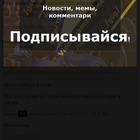
Пользовательский аноний CSS под kpop -
https://cdn.jsdelivr.net/gh/newjeansx/Pantheon-2ch-
Theme@main/faq.md
Показать текст полностью
>>1407370
>>1406855
Пропущено 500 постов
В тред
Скрыть
312 с картинками.
Аноним
06/08/26 Чтв 04:09:59
№
1407371
0
0
>>1407368
https://www.youtube.com/shorts/Edk26Ll0DjY
[РАСКРЫТЬ]
Даже корейцы в ахуе.
Вот, что случается, когда мега популярный выходит в
тираж.
Аноним
06/08/26 Чтв 04:09:59
№
1407372
0
0
Покатилсиь
>>1407370 (OP)