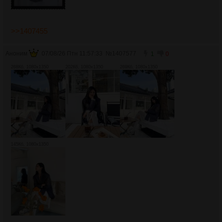
>>1407455
Аноним
07/08/26 Птн 11:57:33
№
1407577
1
0
268Кб, 1080x1350
202Кб, 1080x1350
269Кб, 1080x1350
145Кб, 1080x1350