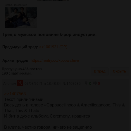
205Кб, 1500x1002
Тред о мужской половине k-pop индустрии.
Предыдущий тред:
>>1061921 (OP)
Архив тредов:
https://rentry.co/kpoparchive
Пропущено 436 постов
В тред
Скрыть
190 с картинками.
Аноним
07/08/26 Птн 18:48:34
№
1407685
0
0
>>1407563
Текст прилипчивый
Весь день в голове «Cappucciiinooo & Ameriiicaanooo, This &
That, This & That»
И бит в духе альбома Ceremony, нравится
В клипе, честно говоря, ничего не зацепило