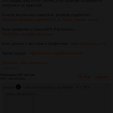
Это общий тред KPOP богинь, в котором мы общаемся и
любуемся их красотой.
Список актуальных камбеков, релизов и дебютов -
https://en.wikipedia.org/wiki/2026_in_South_Korean_music
База профилей и соцсетей K-Pop богинь -
https://selca.kastden.org/kpop/
База данных с фотками и профилями -
https://kpopping.com/
Архив тредов -
https://rentry.co/pantheonarchive
Показать текст полностью
>>1404810
Пропущено 497 постов
В тред
Скрыть
309 с картинками.
Аноним
24/07/26 Птн 00:45:51
№
1404808
1
0
10454Кб, 1080x1920, 00:00:11