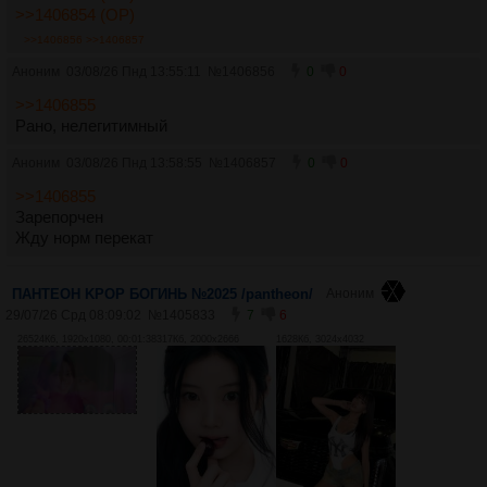
>>1406854 (OP)
>>1406856
>>1406857
Аноним
03/08/26 Пнд 13:55:11
№
1406856
0
0
>>1406855
Рано, нелегитимный
Аноним
03/08/26 Пнд 13:58:55
№
1406857
0
0
>>1406855
Зарепорчен
Жду норм перекат
ПАНТЕОН KPOP БОГИНЬ №2025 /pantheon/
Аноним
29/07/26 Срд 08:09:02
№
1405833
7
6
26524Кб, 1920x1080, 00:01:38
317Кб, 2000x2666
1628Кб, 3024x4032