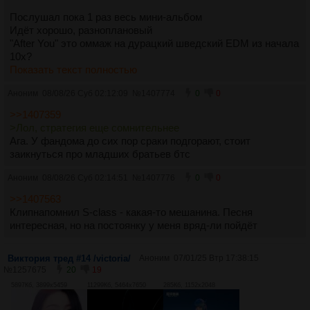
Послушал пока 1 раз весь мини-альбом
Идёт хорошо, разноплановый
"After You" это оммаж на дурацкий шведский EDM из начала
10х?
Показать текст полностью
Аноним
08/08/26 Суб 02:12:09
№
1407774
0
0
>>1407359
>Лол, стратегия еще сомнительнее
Ага. У фандома до сих пор сраки подгорают, стоит
заикнуться про младших братьев бтс
Аноним
08/08/26 Суб 02:14:51
№
1407776
0
0
>>1407563
Клипнапомнил S-class - какая-то мешанина. Песня
интересная, но на постоянку у меня вряд-ли пойдёт
Виктория тред #14 /victoria/
Аноним
07/01/25 Втр 17:38:15
№
1257675
20
19
5897Кб, 3899x5459
11299Кб, 5464x7650
285Кб, 1152x2048