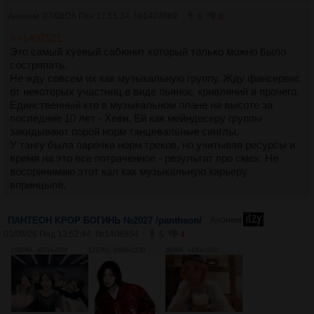
Аноним
07/08/26 Птн 17:55:34
№
1407669
0
0
>>1407521
Это самый хуевый сабюнит который только можно было
состряпать.
Не жду совсем их как музыкальную группу. Жду фансервис
от некоторых участниц в виде пьянок, кривляний и прочего.
Единственный кто в музыкальном плане на высоте за
последние 10 лет - Хеен. Ей как мейндесеру группы
закидывают порой норм танцевальные синглы.
У тэнгу была парочка норм треков, но учитывая ресурсы и
время на это все потраченное - результат про смех. Не
воспринимаю этот кал как музыкальную карьеру
впринцыпе.
ПАНТЕОН KPOP БОГИНЬ №2027 /pantheon/
Аноним
03/08/26 Пнд 13:52:44
№
1406854
5
4
1582Кб, 3072x2304
1717Кб, 1680x2230
362Кб, 1440x1080