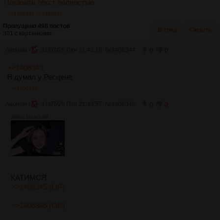
Показать текст полностью
>>1406345
>>1405834
Пропущено 498 постов
В тред
Скрыть
301 с картинками.
Аноним
31/07/26 Птн 21:43:16
№
1406344
0
0
>>1406343
Я думал у Ресцене
>>1406347
Аноним
31/07/26 Птн 21:43:57
№
1406346
0
0
280Кб, 1619x1080
КАТИМСЯ
>>1406345 (OP)
>>1406345 (OP)