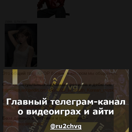
158Кб, 1170x1560
Это
общий
тред KPOP богинь, в котором мы общаемся.
Список актуальных камбеков, релизов и дебютов -
https://en.wikipedia.org/wiki/2026_in_South_Korean_music
База профилей и соцсетей K-Pop богинь -
https://selca.kastden.org/kpop/
База данных с фотками и профилями -
https://kpopping.com/