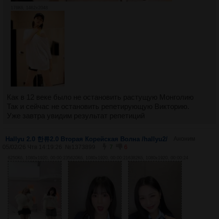
176Кб, 1462x2048
Как в 12 веке было не остановить растущую Монголию
Так и сейчас не остановить репетирующую Викторию.
Уже завтра увидим результат репетиций
Hallyu 2.0 한류2.0 Вторая Корейская Волна /hallyu2/
Аноним
05/02/26 Чтв 14:19:26
№
1373899
7
6
6250Кб, 1080x1920, 00:00:23
5620Кб, 1080x1920, 00:00:21
6382Кб, 1080x1920, 00:00:24