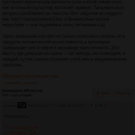
постигают архитектуру женского тела и изгиб линии скул,
как античный скульптор постигает мрамор. Танцевальные
па здесь разбирают на смыслы, быт айдолов исследуют
как текст повседневной саги, а финансовые потоки
индустрии — как подземные реки, питающие сад.
Здесь медицина изучает не только голосовые связки, но и
пределы человеческой выносливости, а кулинария
превращает рис и кимчи в метафору идентичности. Это
место, где девушки на сцене — не звёзды, но созвездия, и
каждый луч их сияния получает своё имя в академическом
пантеоне.
Показать текст полностью
>>1406854
>>1406346
Пропущено 498 постов
В тред
Скрыть
304 с картинками.
Аноним
03/08/26 Пнд 13:53:09
№
1406855
0
0
Покатились
>>1406854 (OP)
>>1406854 (OP)