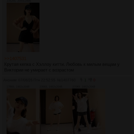
1082Кб, 2000x2999
>>1407531
Крутая кепка с Хэллоу китти. Любовь к милым вещам у
Виктории не умирает с возрастом
Аноним
07/08/26 Птн 22:52:55
№
1407760
1
0
178Кб, 1462x2048
236Кб, 1462x2048
270Кб, 1462x2048