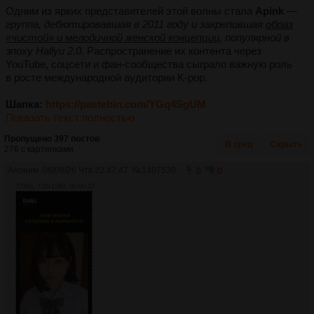
Одним из ярких представителей этой волны стала
Apink
—
группа, дебютировавшая в 2011 году и закрепившая
образ
«чистой» и мелодичной женской концепции
, популярной в
эпоху Hallyu 2.0.
Распространение их контента через
YouTube, соцсети и фан-сообщества сыграло важную роль
в росте международной аудитории K-pop.
Шапка:
https://pastebin.com/YGq4SgUM
Показать текст полностью
Пропущено 397 постов
В тред
Скрыть
276 с картинками.
Аноним
06/08/26 Чтв 22:47:47
№
1407530
0
0
723Кб, 720x1280, 00:00:07