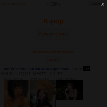
Главная
Настройки
Загружено
K-pop
Создать тред
#gaypop
#hallyu2
#pantheon
#victoria
Каталог
ПАНТЕОН KPOP БОГИНЬ №2028 /pantheon/
Аноним
06/08/26 Чтв 04:09:27
№
1407370
5
2
2521Кб, 3024x4032
3594Кб, 2921x3893
1873Кб, 2560x1920