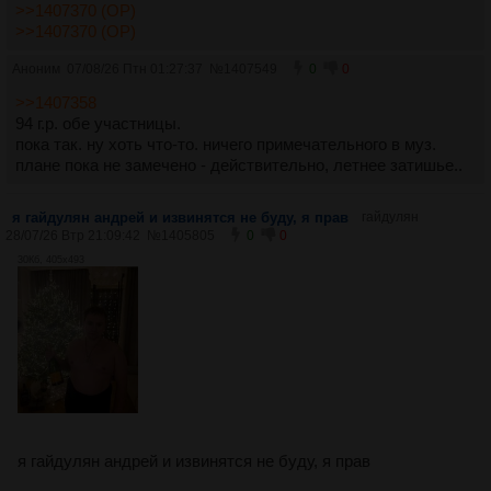
>>1407370 (OP)
>>1407370 (OP)
Аноним
07/08/26 Птн 01:27:37
№
1407549
0
0
>>1407358
94 г.р. обе участницы.
пока так. ну хоть что-то. ничего примечательного в муз.
плане пока не замечено - действительно, летнее затишье..
я гайдулян андрей и извинятся не буду, я прав
гайдулян
28/07/26 Втр 21:09:42
№
1405805
0
0
30Кб, 405x493
я гайдулян андрей и извинятся не буду, я прав