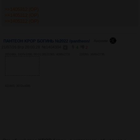
>>1405312 (OP)
>>1405312 (OP)
>>1405312 (OP)
ПАНТЕОН KPOP БОГИНЬ №2022 /pantheon/
Аноним
21/07/26 Втр 20:00:28
№
1404304
4
2
26524Кб, 1920x1080, 00:01:38
1213Кб, 4096x2731
1182Кб, 3648x2736
4216Кб, 3072x4096