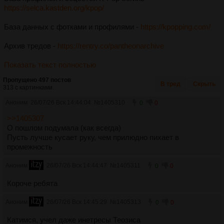
https://selca.kastden.org/kpop/
База данных с фотками и профилями -
https://kpopping.com/
Архив тредов -
https://rentry.co/pantheonarchive
Показать текст полностью
Пропущено 497 постов
В тред
Скрыть
313 с картинками.
Аноним
26/07/26 Вск 14:44:04
№
1405310
0
0
>>1405307
О пошлом подумала (как всегда)
Пусть лучше кусает руку, чем прилюдно пихает в
промежность
Аноним
26/07/26 Вск 14:44:47
№
1405311
0
0
Короче ребята
Аноним
26/07/26 Вск 14:45:29
№
1405313
0
0
Катимся, учел даже инетресы Теозиса