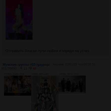
Отправить биоске лучи любви и заряда на успех
Мужские группы #15 /gaypop/
Аноним
02/01/25 Чтв 00:06:55
№
1256680
11
48
1568Кб, 2048x1514
319Кб, 965x1285
1964Кб, 2850x1900