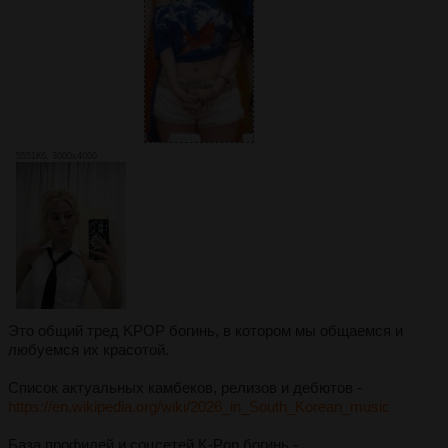
5551Кб, 3000x4000
Это общий тред KPOP богинь, в котором мы общаемся и
любуемся их красотой.
Список актуальных камбеков, релизов и дебютов -
https://en.wikipedia.org/wiki/2026_in_South_Korean_music
База профилей и соцсетей K-Pop богинь -