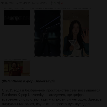
31/07/26 Птн 21:43:31
№
1406345
3
4
26524Кб, 1920x1080, 00:01:38
2074Кб, 720x1280, 00:00:28
2582Кб, 720x1280, 00:00:12
9701Кб, 888x498, 00:01:11
🎓
Pantheon K-pop University.
🌸
С 2015 года в безбрежном пространстве сети возвышается
Pantheon K-pop University — академия, где цифра
встречается с плотью, а ритм становится методом. Здесь, в
виртуальных залах, изучают не просто музыку: здесь