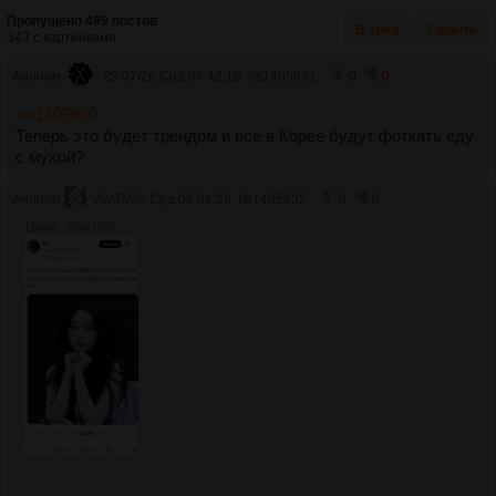
Пропущено 499 постов
В тред
Скрыть
343 с картинками.
Аноним
29/07/26 Срд 07:42:18
№
1405831
0
0
>>1405830
Теперь это будет трендом и все в Корее будут фоткать еду
с мухой?
Аноним
29/07/26 Срд 08:01:28
№
1405832
0
0
1280Кб, 1002x1932