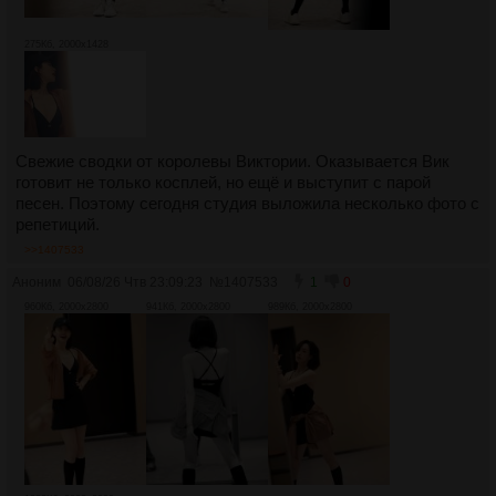
275Кб, 2000x1428
Свежие сводки от королевы Виктории. Оказывается Вик
готовит не только косплей, но ещё и выступит с парой
песен. Поэтому сегодня студия выложила несколько фото с
репетиций.
>>1407533
Аноним
06/08/26 Чтв 23:09:23
№
1407533
1
0
960Кб, 2000x2800
941Кб, 2000x2800
989Кб, 2000x2800