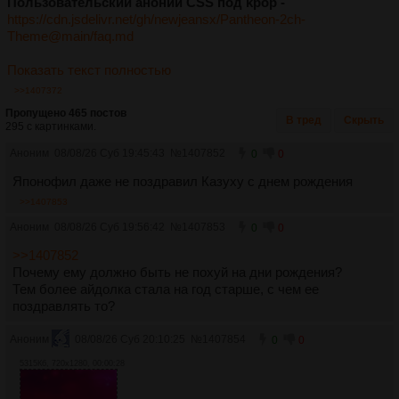
Пользовательский аноний CSS под kpop -
https://cdn.jsdelivr.net/gh/newjeansx/Pantheon-2ch-
Theme@main/faq.md
Показать текст полностью
>>1407372
Пропущено 465 постов
В тред
Скрыть
295 с картинками.
Аноним
08/08/26 Суб 19:45:43
№
1407852
0
0
Японофил даже не поздравил Казуху с днем рождения
>>1407853
Аноним
08/08/26 Суб 19:56:42
№
1407853
0
0
>>1407852
Почему ему должно быть не похуй на дни рождения?
Тем более айдолка стала на год старше, с чем ее
поздравлять то?
Аноним
08/08/26 Суб 20:10:25
№
1407854
0
0
5315Кб, 720x1280, 00:00:28