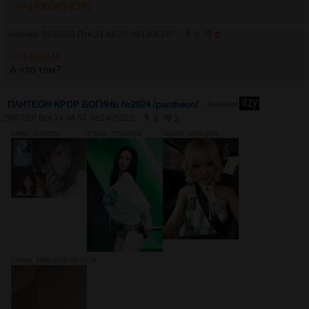
>>1406345 (OP)
Аноним
31/07/26 Птн 21:44:25
№
1406347
0
0
>>1406344
А что там?
ПАНТЕОН KPOP БОГИНЬ №2024 /pantheon/
Аноним
26/07/26 Вск 14:44:57
№
1405312
6
2
536Кб, 1079x859
2711Кб, 2731x4096
1641Кб, 1920x2560
7796Кб, 1080x1920, 00:00:24