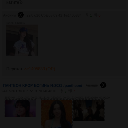
катите🦭
Аноним
29/07/26 Срд 08:09:42
№
1405834
1
0
424Кб, 639x640
Перекат
>>1405833 (OP)
ПАНТЕОН KPOP БОГИНЬ №2023 /pantheon/
Аноним
24/07/26 Птн 01:15:19
№
1404810
3
7
26524Кб, 1920x1080, 00:01:38
1131Кб, 260x580, 00:00:15
10406Кб, 1572x1080, 00:00:09