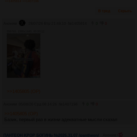
>>1405814
>>1407196
В тред
Скрыть
Аноним
28/07/26 Втр 21:49:10
№
1405814
0
0
5567Кб, 1080x1440, 00:00:12
>>1405805 (OP)
Аноним
05/08/26 Срд 06:14:26
№
1407196
0
0
>>1405805 (OP)
Базик, первый раз в жизни адекватные мысли сказал
ПАНТЕОН KPOP БОГИНЬ №2026.31.07 /pantheon/
Аноним