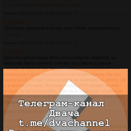
>>714542
>>714546
>>714589
>>716943
>>736686
Аноним
22/11/24 Птн 07:16:33
№
714542
28
>>714541
Зато язык красивый и лучше всех тобою перечисленных.
>>714543
Аноним
22/11/24 Птн 07:32:43
№
714543
29
>>714542
Красота субъективна. Мне лично немусик нравится, но
большая часть планеты считает его самым всратым
языком не просто так. Ну и по полезности немецкий тоже
проигрывает всем вышеперечисленными языкам. Так что
нихуя он не "лучше". Ни контента, ни полезности, ничего. Да
и в целом это язык ТВ и книг, немцы ИРЛ говорят на чем
угодно, но не на хохдойче. Сам язык в вакууме-то конечно
хороший и интересный, но профите в непрофессиональных
сферах от него почти нет.
Аноним
22/11/24 Птн 07:36:22
№
714546
30
>>714541
>И культуры у них больше нет никакой. Впрочем, это можно