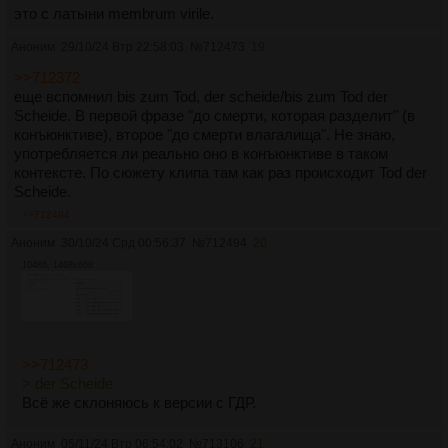
это с латыни membrum virile.
Аноним
29/10/24 Втр 22:58:03
№
712473
19
>>712372
еще вспомнил bis zum Tod, der scheide/bis zum Tod der
Scheide. В первой фразе "до смерти, которая разделит" (в
конъюнктиве), второе "до смерти влагалища". Не знаю,
употребляется ли реально оно в конъюнктиве в таком
контексте. По сюжету клипа там как раз происходит Tod der
Scheide.
>>712494
Аноним
30/10/24 Срд 00:56:37
№
712494
20
104Кб, 1468x668
>>712473
> der Scheide
Всё же склоняюсь к версии с ГДР.
Аноним
05/11/24 Втр 06:54:02
№
713106
21