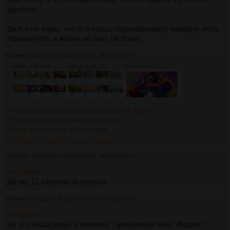
вдуплил.
Да я и не верю, что все курсы опрокидывают, наверно, есть
годные(хоть в жизни ни разу не брал)
Аноним
02/12/24 Пнд 20:27:52
№
715441
64
1006Кб, 1367x702
1006Кб, 1343x701
540Кб, 841x423
>Посоветовали сайт для изучения языка
>Посмотрел картинки на сайте
>Уже не хочется учить язык
>>715444
>>715523
>>720482
>>740057
Аноним
02/12/24 Пнд 20:51:19
№
715444
65
>>715441
Да не, 12 картина за правых.
Аноним
03/12/24 Втр 15:51:56
№
715523
66
>>715441
За это наши деды и воевали. Проблема в чём? Фашист