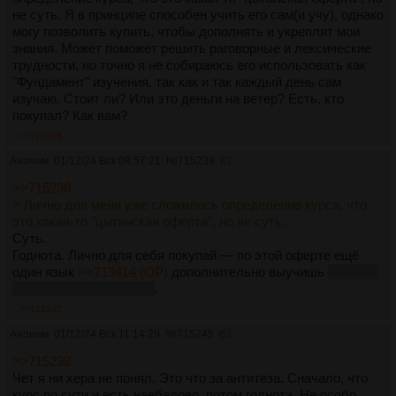
не суть. Я в принципе способен учить его сам(и учу), однако
могу позволить купить, чтобы дополнять и укреплят мои
знания. Может поможет решить раговорные и лексические
трудности, но точно я не собираюсь его использовать как
"Фундамент" изучения, так как и так каждый день сам
изучаю. Стоит ли? Или это деньги на ветер? Есть, кто
покупал? Как вам?
>>715238
Аноним
01/12/24 Вск 08:57:21
№
715238
62
>>715236
> Лично для меня уже сложилось определение курса, что
это какая-то "цыганская оферта", но не суть.
Суть.
Годнота. Лично для себя покупай — по этой оферте ещё
один язык
>>713414 (OP)
дополнительно выучишь
(точнее,
ещё несколько языков)
.
>>715245
Аноним
01/12/24 Вск 11:14:29
№
715245
63
>>715238
Чет я ни хера не понял. Это что за антитеза. Сначало, что
курс по сути и есть наебалово, потом годнота. Не особо