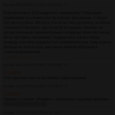
Аноним
08/12/24 Вск 18:19:44
№
716070
73
Поясните как в 2к24 надрочить грамматику? Проходить
упражнения по книжке уже не хватает мотивации, столько
лет на это убито. Мб есть что-то по типу дуолингу, но более
сложного? Нахожусь где-то на B2 по уровни лексики, но
путаю окончания прилагательных и падежи прям постоянно,
из-за чего речь напоминает бодрую речь какого-нбудь
Ахмеда, а всякие продвинутые грамматические темы в речи
вообще не использую, максимум прямой обратный в
сложноподчиненном.
>>716084
>>716176
Аноним
08/12/24 Вск 22:56:15
№
716084
74
>>716070
Учи короткие тексты на память и рассказывай.
Аноним
10/12/24 Втр 02:59:21
№
716176
75
>>716070
Тандем установи, общайся с немецкими скуфами-арабами.
Тяночки тебе не ответят
Аноним
11/12/24 Срд 13:39:36
№
716277
76