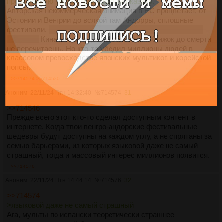
про большую часть стран Европы сказать.
Авторская некоммерческая анимация в ЕС процветает, от
Эстонии и Венгрии до всякой там Андорры, сплошные
фестивали.
А для чего ещё устный язык учить, если не с
работой?
Кина как гауна, хоть обмажься. Книжок до смерти
не перечитаешь. Но кто-то убедил миллионы людей в
классовом превосходстве японских мультиков и корейской
попсы.
>>714574
>>714580
Аноним
22/11/24 Птн 14:32:40
№
714574
31
>>714546
Прежде всего этот кто-то сделал доступным контент в
интернете. Когда твои венгро-андорские фестивальные
шедевры будут доступны на каждом углу, а не спрятаны за
семью барьерами, из которых языковой даже не самый
страшный, тогда и массовый интерес миллионов появится.
>>714576
Аноним
22/11/24 Птн 14:44:14
№
714576
32
>>714574
>языковой даже не самый страшный
Ага, мульты по испански теоретически страшнее