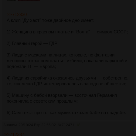
>>712330
А клип "Ду хаст" тоже двойное дно имеет:
1) Женщина в красном платье и "Волга" — символ СССР;
2) Главный герой — ГДР;
3) Люди с масками на лицах, которые, по фантазии
женщины в красном платье, избили, накачали наркотой и
подожгли ГГ — Европа;
4) Люди из сарайчика оказались друзьями — собственно,
то, как легко ГДР интегрировалась в западное общество;
5) Машину с бабой взорвали — восточная Германия
покончила с советским прошлым;
6) Сам текст про то, как мужик отказал бабе на свадьбе.
Аноним
29/10/24 Втр 22:55:02
№
712471
18
>>712387