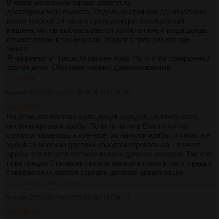
В моём маленьком городе даже есть
достопримечательность. Отдельно стоящая десятиэтажка,
возле которой 24 часа в сутки дежурит полицейская
машина, мусор выбрасывается прямо в окна и когда дождь,
плывёт потом к таунхаусам. Угадай с трёх раз кто там
живёт.
Я например в турецком районе живу. Ну это же совершенно
другое дело. Обычные челики, цивилизованные.
>>714778
Аноним
25/11/24 Пнд 08:56:46
№
714778
50
>>714777
На ближнем востоке жило дохуя народов, но почти всех
ассимилировали арабы. То есть жили в Египте копты,
строили пирамиды и хуё–моё, их нагнули арабы, и такая же
хуйня со многими другими народами произошла – в итоге
арабы это по сути потомки всяких древних народов. Так что
пока предки Степашек тыкали палкой в говно в лесу, предки
современных арабов строили древние цивилизации.
>>714779
>>714806
>>722832
Аноним
25/11/24 Пнд 08:57:23
№
714779
51
>>714778