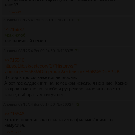
какой?
>>715910
Аноним
06/12/24 Птн 23:21:10
№
715910
70
>>715687
>как жлоб
как типичный немец
Аноним
08/12/24 Вск 09:04:59
№
716025
71
>>715546
https://1lib.sk/category/17/History/s/?
languages%5B%5D=german&extensions%5B%5D=EPUB
Выбор в целом кажется неплохим.
А вот где аудиокниги на немецком искать, я не знаю. Какие-
то крохи можно на ютюбе и рутрекере выловить, но это
такое, выбора там нихуя нет.
Аноним
08/12/24 Вск 09:14:20
№
716027
72
>>715546
Кстати, поделись-ка ссылками на фильмы/аниме на
немусике.
>>716277