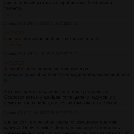
них сословный и страты непробиваемы без бабок и
таланта.
>>715025
Аноним
28/11/24 Чтв 16:09:11
№
715025
59
>>715012
При чём англичане вообще, ты кретин блядь?
>>715026
Аноним
28/11/24 Чтв 16:15:18
№
715026
60
>>715025
А причём здесь поливание говном в духе
всеарабыдуракибыдлопохчтодохзделаливсёравноонибыдл
о.
Не связывается сословность и типа культурность.
Сословия есть и у арийцев, типа цыган и индусов, и у
семитов, типа арабов, и у всяких там инков тоже были.
Аноним
01/12/24 Вск 08:07:41
№
715236
61
аноны, есть кто покупал курсы по немецкому, я думаю
купить в Deutsch online. Лично для меня уже сложилось
определение курса, что это какая-то "цыганская оферта", но