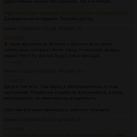
двухэтажных канзей без хуриганы, так я и поверю.
>фестивальные шедевры будут доступны на каждом углу
Да ощемта не на чердаке. Реклама рулед.
Аноним
22/11/24 Птн 15:51:28
№
714580
33
>>714546
В твоих мультика из Эстонии и Венгрии есть секси-
школьницы, которые светят панцу и сиськами на весь
экран? Нет? Ну вот как будут, так и приходи!
>>714582
Аноним
22/11/24 Птн 16:07:53
№
714582
34
>>714580
Да усё там есть. Там народ в раскрапашчонны в этам
аднашении. Только они в канон не вписываются, а если
вписываются, то неинтересны вторичность.
Зато как всё умно начиналось: кантээнт ихучасть.
Аноним
22/11/24 Птн 18:10:17
№
714589
35
>>714541
> И вообще, все немцы английский минимум на B2 знают.