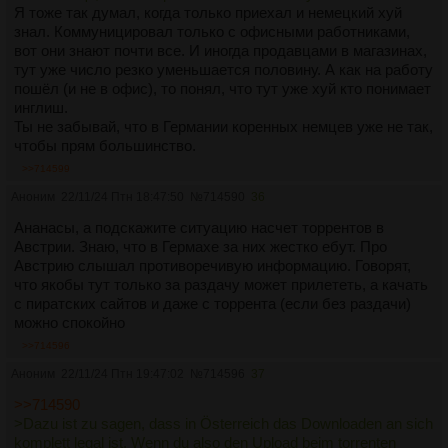
Я тоже так думал, когда только приехал и немецкий хуй
знал. Коммуницировал только с офисными работниками,
вот они знают почти все. И иногда продавцами в магазинах,
тут уже число резко уменьшается половину. А как на работу
пошёл (и не в офис), то понял, что тут уже хуй кто понимает
инглиш.
Ты не забывай, что в Германии коренных немцев уже не так,
чтобы прям большинство.
>>714599
Аноним
22/11/24 Птн 18:47:50
№
714590
36
Ананасы, а подскажите ситуацию насчет торрентов в
Австрии. Знаю, что в Гермахе за них жестко ебут. Про
Австрию слышал противоречивую информацию. Говорят,
что якобы тут только за раздачу может прилететь, а качать
с пиратских сайтов и даже с торрента (если без раздачи)
можно спокойно
>>714596
Аноним
22/11/24 Птн 19:47:02
№
714596
37
>>714590
>Dazu ist zu sagen, dass in Österreich das Downloaden an sich
komplett legal ist. Wenn du also den Upload beim torrenten