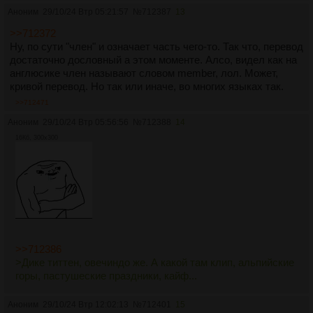
Аноним
29/10/24 Втр 05:21:57
№
712387
13
>>712372
Ну, по сути "член" и означает часть чего-то. Так что, перевод
достаточно дословный а этом моменте. Алсо, видел как на
англюсике член называют словом member, лол. Может,
кривой перевод. Но так или иначе, во многих языках так.
>>712471
Аноним
29/10/24 Втр 05:56:56
№
712388
14
16Кб, 300x300
>>712386
>Дике титтен, овечиндо же. А какой там клип, альпийские
горы, пастушеские праздники, кайф...
Аноним
29/10/24 Втр 12:02:13
№
712401
15