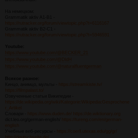
На немецком:
Grammatik aktiv A1-B1 -
https://rutracker.org/forum/viewtopic.php?t=6116167
Grammatik aktiv B2-C1 -
https://rutracker.org/forum/viewtopic.php?t=5946591
Youtube:
https://www.youtube.com/@BECKER_21
https://www.youtube.com/@DldH
https://www.youtube.com/@naturalfluentgerman
Всякое разное:
Кинцо, анимцо, мульты -
https://streamkiste.tv/
https://filmpalast.to/
Озвученные статьи Википедии -
https://de.wikipedia.org/wiki/Kategorie:Wikipedia:Gesprochene
r_Artikel
Словари -
https://www.duden.de/
https://de.wiktionary.org
dict.leo.org/german-english/
https://tureng.com/en/german-
english
Учебные веб-ресурсы -
https://coerll.utexas.edu/gg/gr/
http://deutschseite.de/