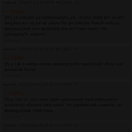
Аноним
23/11/24 Суб 15:32:54
№
714650
40
>>714645
Это уж совсем уж провинциалы уж. Чтобы прям вот ну вот
нихрена вот ну уж не знали бы уж совсем. Какой-нибудь
французский или арабский они всё-таки знают. Не
пропадёшЪ, карочи.
>>714652
Аноним
23/11/24 Суб 17:40:24
№
714652
41
>>714650
Ну а так а нахер нужны французкий и арабский? Речь про
англюсик была.
>>714701
Аноним
24/11/24 Вск 07:40:51
№
714701
42
>>714652
Речь про то, што хоть один цивильный язык рефугенты-
асюлянты обычно таки знают. Не украинский, конечно, но
французский тоже язык.
>>714705
Аноним
24/11/24 Вск 09:19:56
№
714705
43