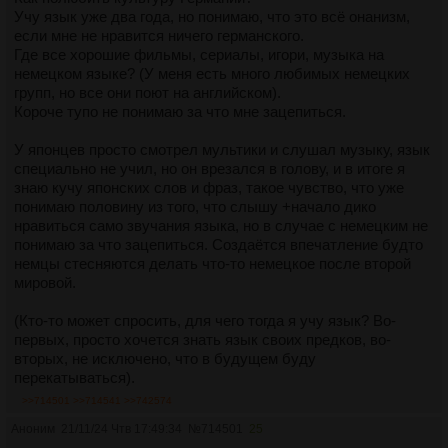
Учу язык уже два года, но понимаю, что это всё онанизм,
если мне не нравится ничего германского.
Где все хорошие фильмы, сериалы, игори, музыка на
немецком языке? (У меня есть много любимых немецких
групп, но все они поют на английском).
Короче тупо не понимаю за что мне зацепиться.
У японцев просто смотрел мультики и слушал музыку, язык
специально не учил, но он врезался в голову, и в итоге я
знаю кучу японских слов и фраз, такое чувство, что уже
понимаю половину из того, что слышу +начало дико
нравиться само звучания языка, но в случае с немецким не
понимаю за что зацепиться. Создаётся впечатление будто
немцы стесняются делать что-то немецкое после второй
мировой.
(Кто-то может спросить, для чего тогда я учу язык? Во-
первых, просто хочется знать язык своих предков, во-
вторых, не исключено, что в будущем буду
перекатываться).
>>714501
>>714541
>>742574
Аноним
21/11/24 Чтв 17:49:34
№
714501
25