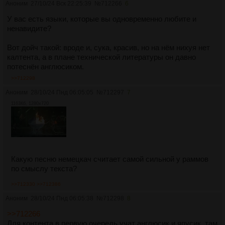
Аноним
27/10/24 Вск 22:25:39
№
712266
6
У вас есть языки, которые вы одновременно любите и
ненавидите?
Вот дойч такой: вроде и, сука, красив, но на нём нихуя нет
калтента, а в плане технической литературы он давно
потеснён англюсиком.
>>712298
Аноним
28/10/24 Пнд 06:05:05
№
712297
7
1163Кб, 1280x720
Какую песню немецкач считает самой сильной у раммов
по смыслу текста?
>>712330
>>712386
Аноним
28/10/24 Пнд 06:05:38
№
712298
8
>>712266
Для контента в первую очередь учат англюсик и япусик, там