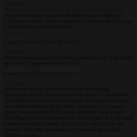
>>714470
>но в случае с немецким не понимаю за что зацепиться.
Ну меня например австрийские живописцы интересуют.
Собственно ничего более интересного германская культура
и не произвела, как мне кажется.
>>714503
Аноним
21/11/24 Чтв 17:52:33
№
714503
26
>>714501
Климт, Кокошка и австрийский подданный Муха? А чо Цвейг
не зачот? А Гриммельсгаузен? Ээ?
Аноним
22/11/24 Птн 06:44:43
№
714541
27
>>714470
Для контента учат англюсик и япусик. Можно еще
французик, испанусик и наверное китаюсик с кореюсиком.
На немусике контента нет и не будет. И вообще, все немцы
английский минимум на B2 знают. Немецкий есть смысл
учить только если НУЖНО, если например перекат уже
100% будет или по наебзинесу/по работе надо. В остальном
в немецком нехуй ловить. И культуры у них больше нет
никакой. Впрочем, это можно про большую часть стран
Европы сказать.