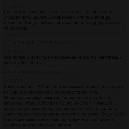
>>714710
Щас они все мешаные, так что реальных не встречал,
опоздал на тыщу лет. А современных типа арабов да,
встречал. Вроде арабы, а покопаешься, то курды, то копты,
то берберы.
>>714777
Аноним
25/11/24 Пнд 07:32:57
№
714776
48
>>714757
Всё полезно, если ты не понимаешь на 100% и напрягаешь
мозг чтобы понять.
Аноним
25/11/24 Пнд 07:45:18
№
714777
49
>>714775
Какие мешанные? Они неостановимым потоком едут прямо
из Сирии, всего Аравийского полуострова и т.д.
По впечатлениям, примерно половина ведут себя как
животные ебаные. Говорят только на своём. Немецкий
знают, в лучшем случае, на уровне а2 и не учат дальше,
даже предложения правильно строить не умеют. Ведут себя
слишком громко и вызывающе, кучкуются со своими и
стараются отлынивать от работы.