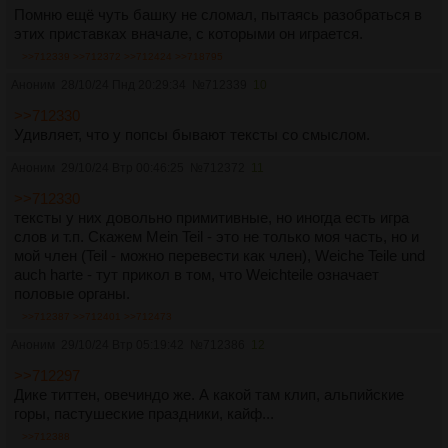
Помню ещё чуть башку не сломал, пытаясь разобраться в
этих приставках вначале, с которыми он играется.
>>712339
>>712372
>>712424
>>718795
Аноним
28/10/24 Пнд 20:29:34
№
712339
10
>>712330
Удивляет, что у попсы бывают тексты со смыслом.
Аноним
29/10/24 Втр 00:46:25
№
712372
11
>>712330
тексты у них довольно примитивные, но иногда есть игра
слов и т.п. Скажем Mein Teil - это не только моя часть, но и
мой член (Teil - можно перевести как член), Weiche Teile und
auch harte - тут прикол в том, что Weichteile означает
половые органы.
>>712387
>>712401
>>712473
Аноним
29/10/24 Втр 05:19:42
№
712386
12
>>712297
Дике титтен, овечиндо же. А какой там клип, альпийские
горы, пастушеские праздники, кайф...
>>712388