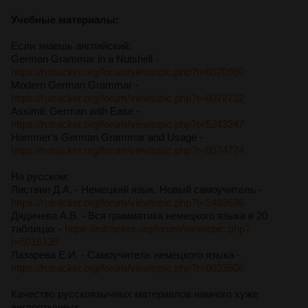
Учебные материалы:
Если знаешь английский:
German Grammar in a Nutshell -
https://rutracker.org/forum/viewtopic.php?t=6070960
Modern German Grammar -
https://rutracker.org/forum/viewtopic.php?t=6072732
Assimil: German with Ease -
https://rutracker.org/forum/viewtopic.php?t=5243247
Hammer's German Grammar and Usage -
https://rutracker.org/forum/viewtopic.php?t=6074774
На русском:
Листвин Д.А. - Немецкий язык. Новый самоучитель -
https://rutracker.org/forum/viewtopic.php?t=5483536
Дядичева А.В. - Вся грамматика немецкого языка в 20
таблицах -
https://rutracker.org/forum/viewtopic.php?
t=5016139
Лазарева Е.И. - Самоучитель немецкого языка -
https://rutracker.org/forum/viewtopic.php?t=6023506
Качество русскоязычных материалов намного хуже
англоязычных.