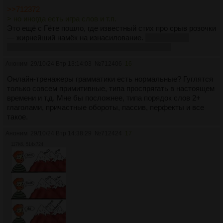
>>712372
> но иногда есть игра слов и т.п.
Это ещё с Гёте пошло, где известный стих про срыв розочки
— жирнейший намёк на изнасилование.
Раммы и это
обыграли, и в Rosenrot девка совращает парня.
Аноним
29/10/24 Втр 13:14:03
№
712406
16
Онлайн-тренажеры грамматики есть нормальные? Гуглятся
только совсем примитивные, типа проспрягать в настоящем
времени и т.д. Мне бы посложнее, типа порядок слов 2+
глаголами, причастные обороты, пассив, перфекты и все
такое.
Аноним
29/10/24 Втр 14:38:29
№
712424
17
117Кб, 514x724