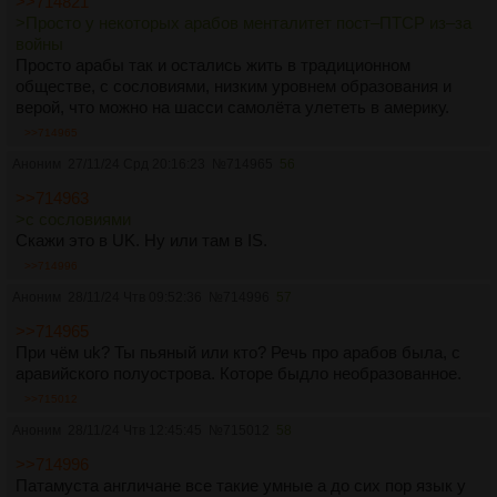
>>714821
>Просто у некоторых арабов менталитет пост–ПТСР из–за
войны
Просто арабы так и остались жить в традиционном
обществе, с сословиями, низким уровнем образования и
верой, что можно на шасси самолёта улететь в америку.
>>714965
Аноним
27/11/24 Срд 20:16:23
№
714965
56
>>714963
>с сословиями
Скажи это в UK. Ну или там в IS.
>>714996
Аноним
28/11/24 Чтв 09:52:36
№
714996
57
>>714965
При чём uk? Ты пьяный или кто? Речь про арабов была, с
аравийского полуострова. Которе быдло необразованное.
>>715012
Аноним
28/11/24 Чтв 12:45:45
№
715012
58
>>714996
Патамуста англичане все такие умные а до сих пор язык у