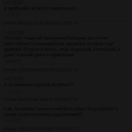
>>714701
А арабский считается цивильным?
>>714706
Аноним
24/11/24 Вск 09:23:03
№
714706
44
>>714705
Полторы тыщи лет письменной истории, не считая
набатейских и южноарабских надписей, которые ещё
древнее. Если не считать, тогда и русский, и польский, и
даже чешский дикота подвальная.
>>714710
Аноним
24/11/24 Вск 09:37:09
№
714710
45
>>714706
А ты реальных арабов встречал?
>>714775
Аноним
24/11/24 Вск 19:04:14
№
714757
46
Сап, насколько полезно смотреть канал Easy German в
плане развития навыка аудирования?
>>714776
Аноним
25/11/24 Пнд 06:42:02
№
714775
47