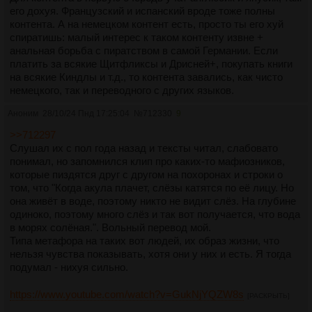
его дохуя. Французский и испанский вроде тоже полны
контента. А на немецком контент есть, просто ты его хуй
спиратишь: малый интерес к таком контенту извне +
анальная борьба с пиратством в самой Германии. Если
платить за всякие Щитфликсы и Дрисней+, покупать книги
на всякие Киндлы и т.д., то контента завались, как чисто
немецкого, так и переводного с других языков.
Аноним
28/10/24 Пнд 17:25:04
№
712330
9
>>712297
Слушал их с пол года назад и тексты читал, слабовато
понимал, но запомнился клип про каких-то мафиозников,
которые пиздятся друг с другом на похоронах и строки о
том, что "Когда акула плачет, слёзы катятся по её лицу. Но
она живёт в воде, поэтому никто не видит слёз. На глубине
одиноко, поэтому много слёз и так вот получается, что вода
в морях солёная.". Вольный перевод мой.
Типа метафора на таких вот людей, их образ жизни, что
нельзя чувства показывать, хотя они у них и есть. Я тогда
подумал - нихуя сильно.
https://www.youtube.com/watch?v=GukNjYQZW8s
[РАСКРЫТЬ]