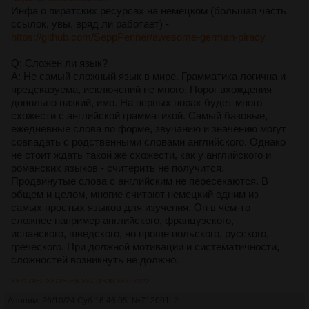
Инфа о пиратских ресурсах на немецком (большая часть
ссылок, увы, вряд ли работает) -
https://github.com/SeppPenner/awesome-german-piracy
Q: Сложен ли язык?
A: Не самый сложный язык в мире. Грамматика логична и
предсказуема, исключений не много. Порог вхождения
довольно низкий, имо. На первых порах будет много
схожести с английской грамматикой. Самый базовые,
ежедневные слова по форме, звучанию и значению могут
совпадать с родственными словами английского. Однако
не стоит ждать такой же схожести, как у английского и
романских языков - считерить не получится.
Продвинутые слова с английским не пересекаются. В
общем и целом, многие считают немецкий одним из
самых простых языков для изучения. Он в чём-то
сложнее например английского, французского,
испанского, шведского, но проще польского, русского,
греческого. При должной мотивации и систематичности,
сложностей возникнуть не должно.
>>717968
>>725866
>>734530
>>737222
Аноним
26/10/24 Суб 16:46:05
№
712001
2