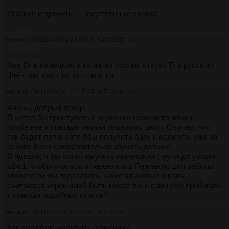
Drücken и дрочить — родственные слова?
>>713227
Аноним
06/11/24 Срд 21:59:15
№
713227
22
>>713106
Нет. D- в немецком в когнатах соответствует Т- в русском:
drei - три, das - то, du - ты и т.п.
Аноним
09/11/24 Суб 21:17:29
№
713444
23
Аноны, добрый вечер.
Я хотел бы приступить к изучению немецкого языка
прибегнув к помощи онлайн языковых школ. Считаю, что
так будет легче хотя ббы получить базу и если что, уже на
основе базы самостоятельно изучать дальше.
В идеале, я бы хотел выучить неменцкий с нуля до уровня
b2-c1, чтобы учиться и переехать в Германию для работы.
Можете ли вы подсказать, какие языковые школы
считаются хорошими? Быть может вы и сами уже прибегали
к помощи подобных курсов?
Аноним
21/11/24 Чтв 12:07:52
№
714470
24
Как полюбить культуру Германии?