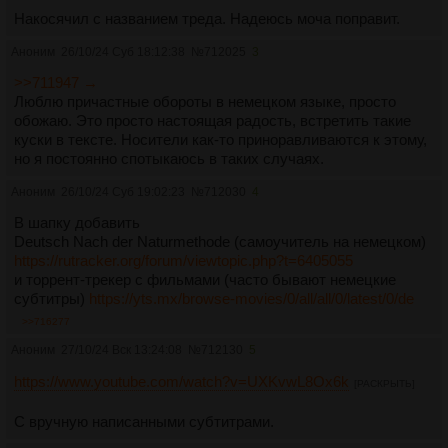
Накосячил с названием треда. Надеюсь моча поправит.
Аноним
26/10/24 Суб 18:12:38
№
712025
3
>>711947 →
Люблю причастные обороты в немецком языке, просто
обожаю. Это просто настоящая радость, встретить такие
куски в тексте. Носители как-то приноравливаются к этому,
но я постоянно спотыкаюсь в таких случаях.
Аноним
26/10/24 Суб 19:02:23
№
712030
4
В шапку добавить
Deutsch Nach der Naturmethode (самоучитель на немецком)
https://rutracker.org/forum/viewtopic.php?t=6405055
и торрент-трекер с фильмами (часто бывают немецкие
субтитры)
https://yts.mx/browse-movies/0/all/all/0/latest/0/de
>>716277
Аноним
27/10/24 Вск 13:24:08
№
712130
5
https://www.youtube.com/watch?v=UXKvwL8Ox6k
[РАСКРЫТЬ]
С вручную написанными субтитрами.