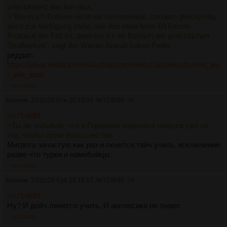
unterbindest bist fein raus.
>"Wenn ich Dateien nicht nur herunterlade, sondern gleichzeitig
auch zur Verfügung stelle, wie das etwa beim BitTorrent-
Protokoll der Fall ist, dann bin ich im Bereich der gerichtlichen
Strafbarkeit", sagt der Wiener Anwalt Lukas Feiler
реддит:
https://www.reddit.com/r/Austria/comments/1bxhems/torrent_we
r_wie_was/
>>714866
Аноним
22/11/24 Птн 20:10:34
№
714599
38
>>714589
>Ты не забывай, что в Германии коренных немцев уже не
так, чтобы прям большинство.
Мигрота зачастую как раз и ленится тайч учить, исключение
разве что турки и намибийцы.
>>714645
Аноним
23/11/24 Суб 15:15:17
№
714645
39
>>714599
Ну? И дойч ленятся учить. И англюсика не знают.
>>714650