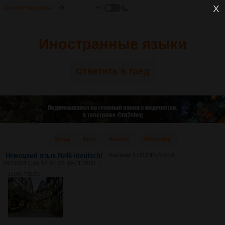
Главная
Настройки
Иностранные языки
Ответить в тред
Назад
Вниз
Каталог
Обновить
Немецкий язык №46 /deutsch/
Аноним
!UYOMNZkX3A
26/10/24 Суб 16:44:23
№
712000
1
141Кб, 735x531