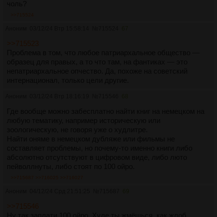
чоль?
>>715524
Аноним
03/12/24 Втр 15:58:14
№
715524
67
>>715523
Проблема в том, что любое патриархальное общество —
образец для правых, а то что там, на фантиках — это
непатриархальное опчество. Да, похоже на советский
интернационал, только цели другие.
Аноним
03/12/24 Втр 18:16:19
№
715546
68
Где вообще можно забесплатно найти книг на немецком на
любую тематику, например историческую или
зоологическую, не говоря уже о худлитре.
Найти оняме в немецком дубляже или фильмы не
составляет проблемы, но почему-то именно книги либо
абсолютно отсутствуют в цифровом виде, либо люто
пейволлнуты, либо стоят по 100 ойро.
>>715687
>>716025
>>716027
Аноним
04/12/24 Срд 21:51:25
№
715687
69
>>715546
Ну так заплати 100 ойро. Хуле ты жмёшься, как жлоб