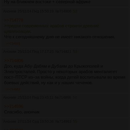
Ну на ближнем востоке + северной африке
Аноним
25/11/24 Пнд 15:50:19
№
714806
52
>>714778
>предки современных арабов строили древние
цивилизации.
Что к сегодняшнему дню не имеет никакого отношения.
>>714821
Аноним
25/11/24 Пнд 17:17:23
№
714821
53
>>714806
Доо, куда Абу-Дабям и Дубаям до Крыжополей и
Электросталей. Просто у некоторых арабов менталитет
пост–ПТСР из–за войны, когда детей воспитывали во время
боевых действий, ну как и у наших чеченов.
>>714963
Аноним
25/11/24 Пнд 23:45:11
№
714866
54
>>714596
Спасибо, анончик
Аноним
27/11/24 Срд 19:50:36
№
714963
55