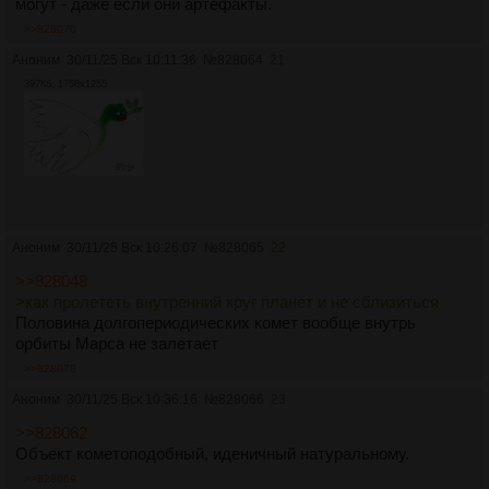
могут - даже если они артефакты.
>>828070
Аноним
30/11/25 Вск 10:11:36
№
828064
21
397Кб, 1758x1255
Аноним
30/11/25 Вск 10:26:07
№
828065
22
>>828048
>как пролететь внутренний круг планет и не сблизиться
Половина долгопериодических комет вообще внутрь
орбиты Марса не залетает
>>828078
Аноним
30/11/25 Вск 10:36:16
№
828066
23
>>828062
Объект кометоподобный, иденичный натуральному.
>>828069