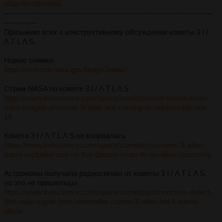
atlas/#multimedia
------------------------------------------------------------------------------------
-------------
Призываю всех к конструктивному обсуждении кометы 3 I /
Λ T L Λ S.
Новые снимки
https://science.nasa.gov/blogs/3iatlas/
Стрим NASA по комете 3 I / Λ T L Λ S
https://www.livescience.com/space/comets/never-before-seen-
nasa-images-of-comet-3i-atlas-are-coming-on-wednesday-nov-
19
Комета 3 I / Λ T L Λ S не взорвалась
https://www.livescience.com/space/comets/no-comet-3i-atlas-
hasnt-exploded-and-no-that-doesnt-mean-its-an-alien-spaceship
Астрономы получили радиосигнал от кометы 3 I / Λ T L Λ S,
но это не пришельцы
https://www.livescience.com/space/comets/astronomers-detect-
first-radio-signal-from-interstellar-comet-3i-atlas-but-it-wasnt-
aliens