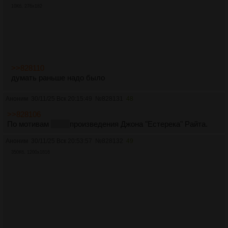
5. P<0,1: Вблизи перигелия 3I/ATLAS демонстрирует
10Кб, 276x182
негравитационное ускорение, которое для естественной
кометы требует массивного испарения (как рассчитано
здесь ), тогда как предварительные изображения
указывают на то, что объект сохранил свою целостность
и не разрушился (как обсуждалось здесь ). Ускорение
могло быть вызвано двигателем.
>>828110
думать раньше надо было
Аноним
30/11/25 Вск 20:15:49
№
828131
48
>>828106
По мотивам
говно
произведения Джона "Естерека" Райта.
Аноним
30/11/25 Вск 20:53:57
№
828132
49
350Кб, 1200x1816