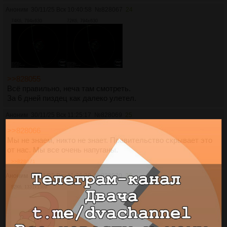
Аноним
30/11/25 Вск 10:40:58
№
828067
24
74Кб, 794x630
72Кб, 794x630
>>828055
Всё правильно, неча там смотреть.
За 6 дней пиздец как далеко улетел.
Аноним
30/11/25 Вск 11:25:17
№
828069
25
>>828066
Мы не знаем, никто не знает. Правительство скрывает это
от нас. Мы все очень напуганы.
>>828071
Аноним
30/11/25 Вск 11:26:39
№
828070
26
82Кб, 1331x1369