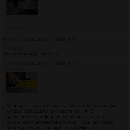
>>828076
Аноним
30/11/25 Вск 12:18:03
№
828078
31
>>828065
Но это межзведный обьект.
Аноним
30/11/25 Вск 12:43:59
№
828079
32
92Кб, 816x544
Люцифер — это латинское название утренней звезды,
которое переводится как «светоносный». В
древнеримской мифологии оно обозначало планету
Венеру, а в славянской мифологии — Денницу, также
олицетворявшую утреннюю звезду. Имя стало