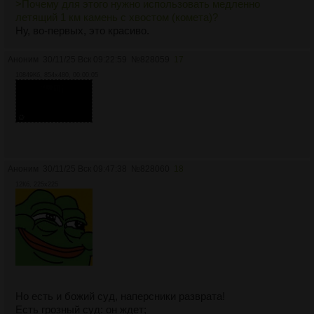
>Почему для этого нужно использовать медленно
летящий 1 км камень с хвостом (комета)?
Ну, во-первых, это красиво.
Аноним
30/11/25 Вск 09:22:59
№
828059
17
10849Кб, 854x480, 00:00:05
Аноним
30/11/25 Вск 09:47:38
№
828060
18
12Кб, 225x225
Но есть и божий суд, наперсники разврата!
Есть грозный суд: он ждет;