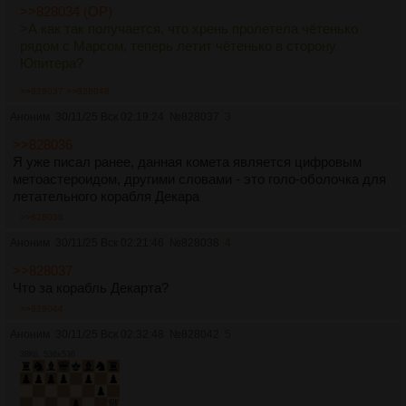
>>828034 (OP)
>А как так получается, что хрень пролетела чётенько
рядом с Марсом, теперь летит чётенько в сторону
Юпитера?
>>828037
>>828048
Аноним
30/11/25 Вск 02:19:24
№
828037
3
>>828036
Я уже писал ранее, данная комета является цифровым
метоастероидом, другими словами - это голо-оболочка для
летательного корабля Декара
>>828038
Аноним
30/11/25 Вск 02:21:46
№
828038
4
>>828037
Что за корабль Декарта?
>>828044
Аноним
30/11/25 Вск 02:32:48
№
828042
5
38Кб, 536x536