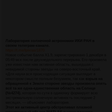
Лаборатория солнечной астрономии ИКИ РАН в
своем телеграм-канале.
https://t.me/lpixras/1870
Новое событие балла X1.9, зарегистрировано 1 декабря в
05:49 мск после двухнедельного перерыва. Его произвела
уже известная нам активная область, вышедшая с
невидимой стороны звезды на северо-восточный край.
«Для науки вся происходящая ситуация выглядит в
некотором смысле полным безумием, так как
взрыв на
обращенной к Земле стороне звезды произвела опять
всё та же одна-единственная область на Солнце
(№4274)
, которая по сути в одиночку формирует всю
экстремальную солнечную активность последние 2
месяца», — объясняет лаборатория.
Этот же активный центр обстреливал плазмой
межзвездный объект 3I/ATLAS и нашу планету: