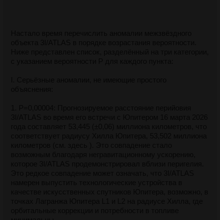
Настало время перечислить аномалии межзвёздного
объекта 3I/ATLAS в порядке возрастания вероятности.
Ниже представлен список, разделённый на три категории,
с указанием вероятности P для каждого пункта:
I. Серьёзные аномалии, не имеющие простого
объяснения:
1. P=0,00004: Прогнозируемое расстояние перийовия
3I/ATLAS во время его встречи с Юпитером 16 марта 2026
года составляет 53,445 (±0,06) миллиона километров, что
соответствует радиусу Хилла Юпитера, 53,502 миллиона
километров (см. здесь ). Это совпадение стало
возможным благодаря негравитационному ускорению,
которое 3I/ATLAS продемонстрировал вблизи перигелия.
Это редкое совпадение может означать, что 3I/ATLAS
намерен выпустить технологические устройства в
качестве искусственных спутников Юпитера, возможно, в
точках Лагранжа Юпитера L1 и L2 на радиусе Хилла, где
орбитальные коррекции и потребности в топливе
минимальны.