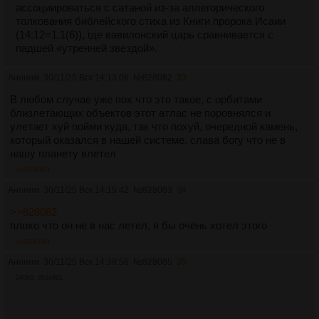
ассоциироваться с сатаной из-за аллегорического
толкования библейского стиха из Книги пророка Исаии
(14:12=1.1(6)), где вавилонский царь сравнивается с
падшей «утренней звездой».
Аноним
30/11/25 Вск 14:13:06
№
828082
33
В любом случае уже пох что это такое, с орбитами
близлетающих объектов этот атлас не поровнялся и
улетает хуй пойми куда, так что похуй, очередной камень,
который оказался в нашей системе, слава богу что не в
нашу планету влетел
>>828083
Аноним
30/11/25 Вск 14:15:42
№
828083
34
>>828082
плохо что он не в нас летел, я бы очень хотел этого
>>828100
Аноним
30/11/25 Вск 14:39:56
№
828085
35
240Кб, 953x661