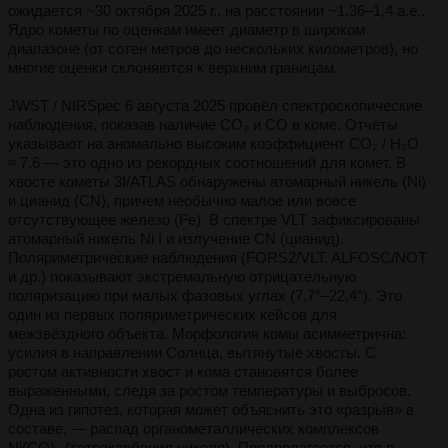
ожидается ~30 октября 2025 г., на расстоянии ~1,36–1,4 а.е..
Ядро кометы по оценкам имеет диаметр в широком
диапазоне (от сотен метров до нескольких километров), но
многие оценки склоняются к верхним границам.
JWST / NIRSpec 6 августа 2025 провёл спектроскопические
наблюдения, показав наличие CO₂ и CO в коме. Отчёты
указывают на аномально высоким коэффициент CO₂ / H₂O
≈ 7.6 — это одно из рекордных соотношений для комет. В
хвосте кометы 3I/ATLAS обнаружены атомарный никель (Ni)
и цианид (CN), причем необычно малое или вовсе
отсутствующее железо (Fe). В спектре VLT зафиксированы
атомарный никель Ni I и излучение CN (цианид).
Поляриметрические наблюдения (FORS2/VLT, ALFOSC/NOT
и др.) показывают экстремальную отрицательную
поляризацию при малых фазовых углах (7,7°–22,4°). Это
один из первых поляриметрических кейсов для
межзвёздного объекта. Морфология комы асимметрична:
усилия в направлении Солнца, вытянутые хвосты. С
ростом активности хвост и кома становятся более
выраженными, следя за ростом температуры и выбросов.
Одна из гипотез, которая может объяснить это «разрыв» в
составе, — распад органометаллических комплексов
Ni(CO)₄ (тетракарбонил никеля). Предполагается, что в