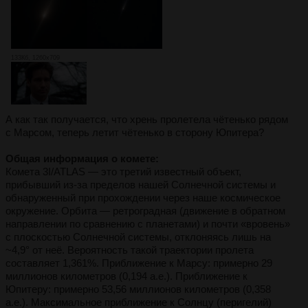
133Кб, 1260x709
А как так получается, что хрень пролетела чётенько рядом
с Марсом, теперь летит чётенько в сторону Юпитера?
Общая информация о комете:
Комета 3I/ATLAS — это третий известный объект,
прибывший из-за пределов нашей Солнечной системы и
обнаруженный при прохождении через наше космическое
окружение. Орбита — ретроградная (движение в обратном
направлении по сравнению с планетами) и почти «вровень»
с плоскостью Солнечной системы, отклоняясь лишь на
~4,9° от неё. Вероятность такой траектории пролета
составляет 1,361%. Приближение к Марсу: примерно 29
миллионов километров (0,194 а.е.). Приближение к
Юпитеру: примерно 53,56 миллионов километров (0,358
а.е.). Максимальное приближение к Солнцу (перигелий)