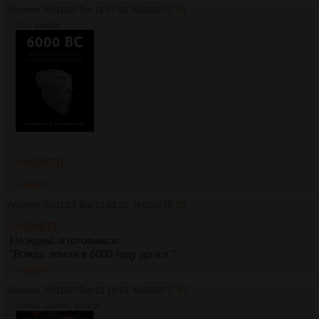
Аноним
30/11/25 Вск 11:31:41
№
828073
28
51Кб, 498x648
>>828070
>>828076
Аноним
30/11/25 Вск 12:01:20
№
828076
29
>>828073
Не ждем, а готовимся:
"Вождь земли в 6000 году до н.э."
>>828077
Аноним
30/11/25 Вск 12:10:24
№
828077
30
13468Кб, 640x360, 00:03:10