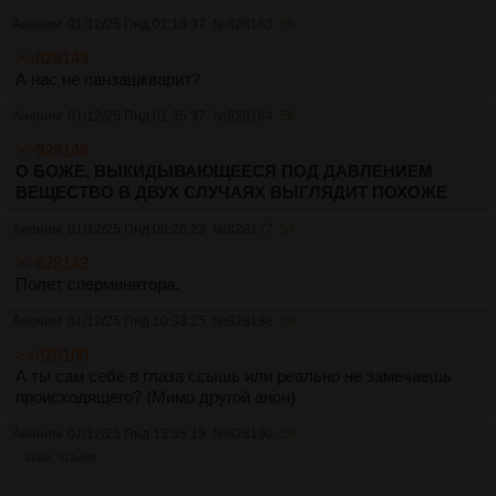
Аноним
01/12/25 Пнд 01:18:37
№
828163
55
>>828143
А нас не панзашкварит?
Аноним
01/12/25 Пнд 01:35:37
№
828164
56
>>828148
О БОЖЕ, ВЫКИДЫВАЮЩЕЕСЯ ПОД ДАВЛЕНИЕМ
ВЕЩЕСТВО В ДВУХ СЛУЧАЯХ ВЫГЛЯДИТ ПОХОЖЕ
Аноним
01/12/25 Пнд 08:26:23
№
828177
57
>>828143
Полет сперминатора.
Аноним
01/12/25 Пнд 10:33:25
№
828188
58
>>828100
А ты сам себе в глаза ссышь или реально не замечаешь
происходящего? (Мимо другой анон)
Аноним
01/12/25 Пнд 13:35:19
№
828190
59
433Кб, 514x688