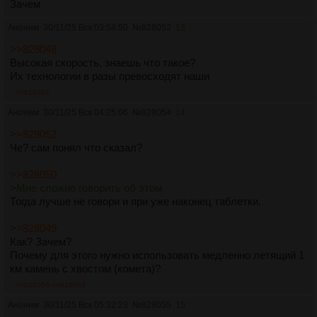
Зачем
Аноним
30/11/25 Вск 03:58:50
№
828052
13
>>828048
Высокая скорость, знаешь что такое?
Их технологии в разы превосходят наши
>>828054
Аноним
30/11/25 Вск 04:25:06
№
828054
14
>>828052
Че? сам понял что сказал?
>>828050
>Мне сложно говорить об этом
Тогда лучше не говори и при уже наконец таблетки.
>>828049
Как? Зачем?
Почему для этого нужно использовать медленно летящий 1
км камень с хвостом (комета)?
>>828056
>>828063
Аноним
30/11/25 Вск 05:32:23
№
828055
15