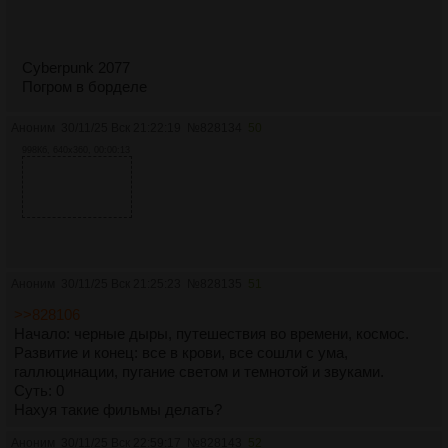
Cyberpunk 2077
Погром в борделе
Аноним
30/11/25 Вск 21:22:19
№
828134
50
998Кб, 640x360, 00:00:13
Аноним
30/11/25 Вск 21:25:23
№
828135
51
>>828106
Начало: черные дыры, путешествия во времени, космос.
Развитие и конец: все в крови, все сошли с ума,
галлюцинации, пугание светом и темнотой и звуками.
Суть: 0
Нахуя такие фильмы делать?
Аноним
30/11/25 Вск 22:59:17
№
828143
52