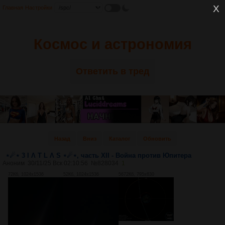
Главная
Настройки
Космос и астрономия
Ответить в тред
Назад
Вниз
Каталог
Обновить
⋆☄⋆ 3 I Λ T L Λ S ⋆☄⋆, часть XII - Война против Юпитера
Аноним
30/11/25 Вск 02:10:56
№
828034
1
72Кб, 1024x1536
52Кб, 1024x1536
5672Кб, 795x630