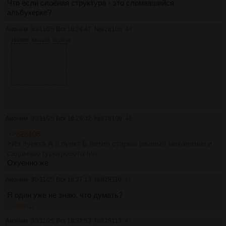
среде.
Что если слоёная структура - это сломавшийся
альбукерке?
2. P<0,1: Вблизи перигелия комета 3I/ATLAS становилась
Аноним
30/11/25 Вск 18:24:47
№
828108
44
ярче любой известной кометы и была голубее Солнца
(см. здесь ). Это может быть признаком того, что её
16906Кб, 640x480, 00:00:06
двигатель был запущен.
3. P<0,1: 3I/ATLAS демонстрирует струйные выбросы,
направленные к Солнцу и против Солнца, которым
требуется неоправданно большая для естественной
кометы площадь поверхности для поглощения
достаточного количества солнечного света,
необходимого для сублимации достаточного количества
Аноним
30/11/25 Вск 18:26:32
№
828109
45
льда, чтобы обеспечить поток массы этих струй
>>828106
(рассчитанный здесь ). Эти струи могут быть вызваны
>Из пункта А в пункт Б летел старый ржавый механизьм и
технологическими двигателями.
садомазо гурокровоточил
Охуенно же
4. P<0,1: Плотно коллимированные струи 3I/ATLAS
сохраняют ориентацию на расстоянии в миллион
Аноним
30/11/25 Вск 18:27:13
№
828110
46
километров в разных направлениях относительно
Солнца, несмотря на его измеренное вращение.
Я один уже не знаю, что думать?
Источником струй могут быть технологические
>>828113
двигатели.
Аноним
30/11/25 Вск 18:32:53
№
828113
47