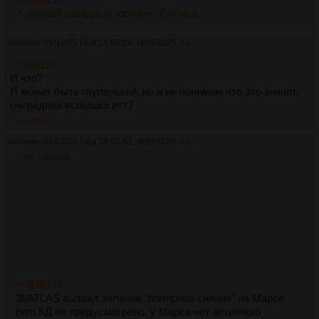
> правый западный горизонт Солнца.
Аноним
01/12/25 Пнд 14:58:28
№
828195
62
>>828190
И что?
Я может быть глупенький, но я не понимаю что это значит,
очередная вспышка итт?
>>828196
Аноним
01/12/25 Пнд 15:07:53
№
828196
63
277Кб, 1080x1258
>>828195
3I/ATLAS вызвал зеленое "полярное сияние" на Марсе
(что КД не предусмотрено, у Марса нет активного