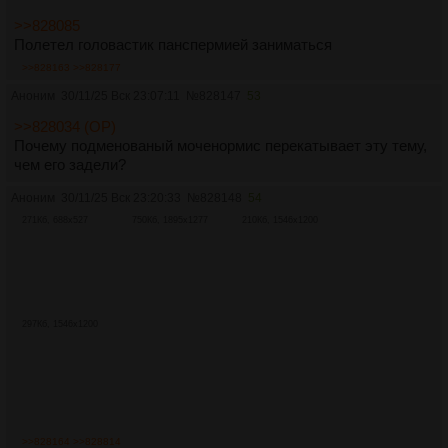
>>828085
Полетел головастик панспермией заниматься
>>828163
>>828177
Аноним
30/11/25 Вск 23:07:11
№
828147
53
>>828034 (OP)
Почему подменованый моченормис перекатывает эту тему,
чем его задели?
Аноним
30/11/25 Вск 23:20:33
№
828148
54
271Кб, 688x527
750Кб, 1895x1277
210Кб, 1546x1200
297Кб, 1546x1200
>>828164
>>828814