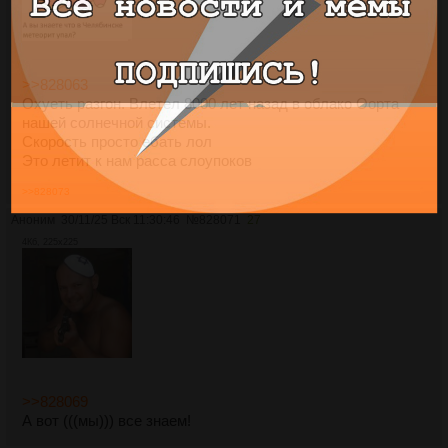
>>828063
Охуеть разгон. Влетел 8000 лет назад в облако Оорта
нашей солнечной системы.
Скорость просто ебать лол
Это летит к нам расса слоупоков
>>828073
Аноним
30/11/25 Вск 11:30:46
№
828071
27
4Кб, 225x225
>>828069
А вот (((мы))) все знаем!