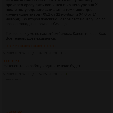
произвел сразу пять вспышек высшего уровня X
после полугодового затишья, в том числе две
крупнейшие за год (X5.1 от 11 ноября и X4.0 от 14
ноября).
Во второй половине ноября этот центр ушел за
правый западный горизонт Солнца.
Так все, они уже по нам отбомбились. Капец теперь. Все.
Все теперь. Довыеживались.
>>828191
>>828192
>>828195
>>828206
Аноним
01/12/25 Пнд 13:37:19
№
828191
60
>>828190
Наконец-то на работу ходить не надо будет
Аноним
01/12/25 Пнд 13:57:35
№
828192
61
31Кб, 644x480
>>828190