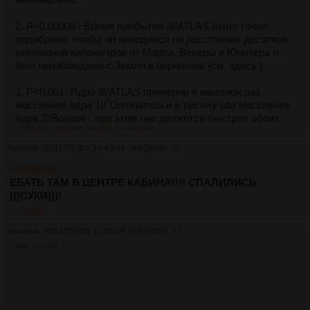
2. P=0,00005 : Время прибытия 3I/ATLAS было точно
подобрано, чтобы он находился на расстоянии десятков
миллионов километров от Марса, Венеры и Юпитера и
был ненаблюдаем с Земли в перигелии (см. здесь ).
3. P<0,001: Ядро 3I/ATLAS примерно в миллион раз
массивнее ядра 1I/`Oumuamua и в тысячу раз массивнее
ядра 2I/Borisov , при этом оно движется быстрее обоих
>>828086
>>828088
>>828107
>>828143
(см. здесь и здесь ). В межзвёздном пространстве
недостаточно каменистого материала, чтобы раз в
Аноним
30/11/25 Вск 14:49:44
№
828086
36
десятилетие доставлять во внутреннюю часть Солнечной
>>828085
системы камень такой массы (см. здесь ). Это говорит о
ЕБАТЬ ТАМ В ЦЕНТРЕ КАБИНА!!!! СПАЛИЛИСЬ
том, что ядро 3I/ATLAS, возможно, было направлено во
(((СУКИ)))!
внутреннюю часть Солнечной системы, а не было
случайно извлечено из резервуара межзвёздных пород.
>>828087
Аноним
30/11/25 Вск 15:08:58
№
828087
37
4. P<0,001: В июле и августе, а также по ноябрь 2025 года
48Кб, 960x720
комета 3I/ATLAS демонстрировала направленный к
Солнцу джет (антихвост), который с геометрической
точки зрения не является оптической иллюзией, в
отличие от тысяч известных комет (см. здесь ). Снимок
HiRISE, сделанный при максимальном сближении