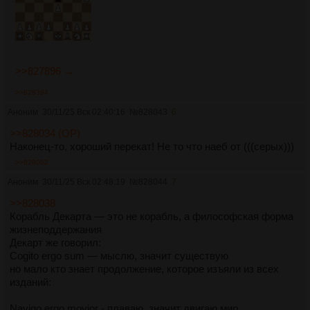
>>827896 →
>>828394
Аноним
30/11/25 Вск 02:40:16
№
828043
6
>>828034 (OP)
Наконец-то, хороший перекат! Не то что наеб от (((серых)))
>>828062
Аноним
30/11/25 Вск 02:48:19
№
828044
7
>>828038
Корабль Декарта — это не корабль, а философская форма
жизнеподдержания
Декарт же говорил:
Cogito ergo sum — мыслю, значит существую
но мало кто знает продолжение, которое изъяли из всех
изданий:
Navigo ergo movior - плаваю, значит двигаю мир