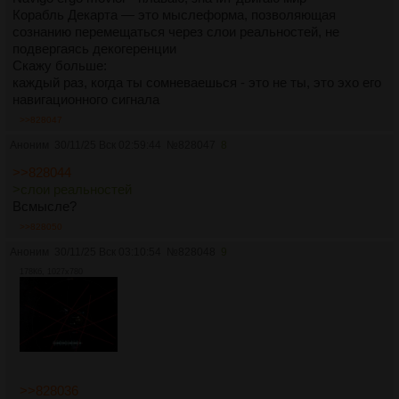
Корабль Декарта — это мыслеформа, позволяющая
сознанию перемещаться через слои реальностей, не
подвергаясь декогеренции
Скажу больше:
каждый раз, когда ты сомневаешься - это не ты, это эхо его
навигационного сигнала
>>828047
Аноним
30/11/25 Вск 02:59:44
№
828047
8
>>828044
>слои реальностей
Всмысле?
>>828050
Аноним
30/11/25 Вск 03:10:54
№
828048
9
178Кб, 1027x780
>>828036