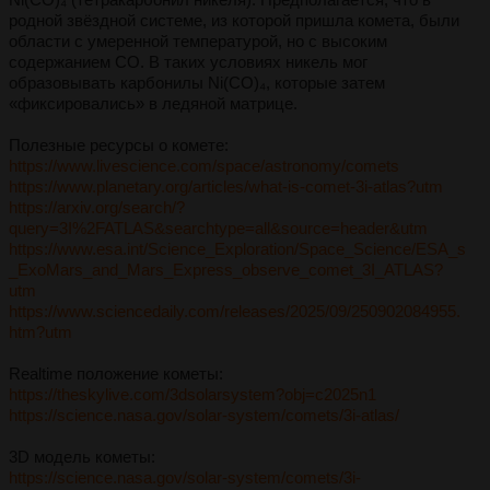
родной звёздной системе, из которой пришла комета, были
области с умеренной температурой, но с высоким
содержанием CO. В таких условиях никель мог
образовывать карбонилы Ni(CO)₄, которые затем
«фиксировались» в ледяной матрице.
Полезные ресурсы о комете:
https://www.livescience.com/space/astronomy/comets
https://www.planetary.org/articles/what-is-comet-3i-atlas?utm
https://arxiv.org/search/?
query=3I%2FATLAS&searchtype=all&source=header&utm
https://www.esa.int/Science_Exploration/Space_Science/ESA_s
_ExoMars_and_Mars_Express_observe_comet_3I_ATLAS?
utm
https://www.sciencedaily.com/releases/2025/09/250902084955.
htm?utm
Realtime положение кометы:
https://theskylive.com/3dsolarsystem?obj=c2025n1
https://science.nasa.gov/solar-system/comets/3i-atlas/
3D модель кометы:
https://science.nasa.gov/solar-system/comets/3i-