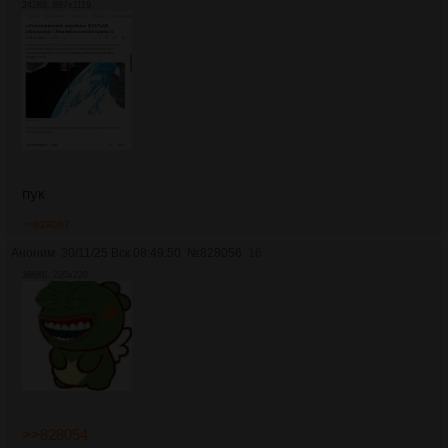
242Кб, 887x1119
пук
>>828067
Аноним
30/11/25 Вск 08:49:50
№
828056
16
366Кб, 220x220
>>828054