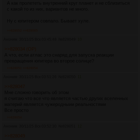
А как пролететь внутренний круг планет и не сблизиться
с какой то из них, вариантов не много.
Ну с юпитером совпало. Бывает хуле.
>>828052
>>828065
Аноним
30/11/25 Вск 03:45:48
№
828049
10
>>828034 (OP)
А что, если атлас это снаряд для запуска реакции
превращения юпитера во второе солнце?
>>828051
>>828054
Аноним
30/11/25 Вск 03:51:26
№
828050
11
>>828047
Мне сложно говорить об этом
я считаю что все что является частью других вселенных
материй является чужеродныии реальностями
Все просто
>>828054
Аноним
30/11/25 Вск 03:52:30
№
828051
12
>>828049