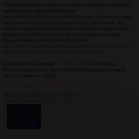
Облучённая комета 3I/ATLAS светится зелёным и скрывает
свой хвост на новом изображении
Чжан отметил, что если внимательно присмотреться, левая
сторона кометы выглядит немного ярче, чем правая. Это
слабое асимметричное свечение возникает потому, что мы
видим хвост почти фронтально, и он находится прямо
позади кометы, слегка изгибаясь влево.
https://www.livescience.com/space/comets/irradiated-comet-3i-
atlas-glows-green-and-hides-its-tail-in-new-image
Прошлый тред о комете:
>>827103 (OP)
(го не будем
больше навалить тут хвост из ссылок такой же длинный,
как хвост кометы, окда?)
>>828036
>>828043
>>828049
>>828147
>>828286
>>828322
>>828356
>>828430
>>828776
>>828984
>>829063
>>829531
Аноним
30/11/25 Вск 02:13:21
№
828036
2
3075Кб, 640x480, 00:00:45