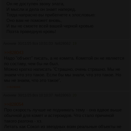
Он не доступен звону злата,
И мысли и дела он знает наперед.
Тогда напрасно вы прибегнете к злословью:
Оно вам не поможет вновь,
И вы не смоете всей вашей черной кровью
Поэта праведную кровь!
Аноним
30/11/25 Вск 10:01:03
№
828062
19
>>828043
Надо "объект" писать, а не комита. Кометой он не является
по составу, чем бы ни был.
Можно кратко написать "Страшно, очень страшно. Мы не
знаем что это такое. Если бы мы знали, что это такое. Но
мы не знаем, что это такое".
>>828066
Аноним
30/11/25 Вск 10:10:37
№
828063
20
>>828054
Про скорость лучше не поднимать тему - она вдвое выше
обычной для комет и астероидов. Что стало причиной
такого разгона - хз.
Летать как Сокол из звездных воин реальные объекты не