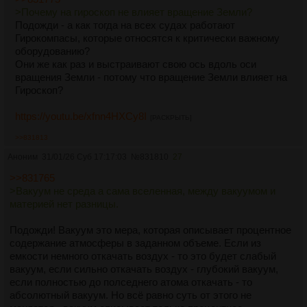
>Почему на гироскоп не влияет вращение Земли?
Подожди - а как тогда на всех судах работают
Гирокомпасы, которые относятся к критически важному
оборудованию?
Они же как раз и выстраивают свою ось вдоль оси
вращения Земли - потому что вращение Земли влияет на
Гироскоп?
https://youtu.be/xfnn4HXCy8I
[РАСКРЫТЬ]
>>831813
Аноним
31/01/26 Суб 17:17:03
№
831810
27
>>831765
>Вакуум не среда а сама вселенная, между вакуумом и
материей нет разницы.
Подожди! Вакуум это мера, которая описывает процентное
содержание атмосферы в заданном объеме. Если из
емкости немного откачать воздух - то это будет слабый
вакуум, если сильно откачать воздух - глубокий вакуум,
если полностью до полседнего атома откачать - то
абсолютный вакуум. Но всё равно суть от этого не