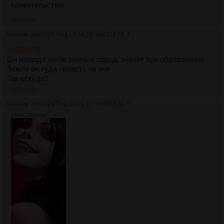
правительство!
>>831672
Аноним
26/01/26 Пнд 18:56:16
№
831672
4
>>831670
Он гораздо легче земных пород, значит при образовании
Земли он туда попасть не мог
Так откуда?
>>831673
Аноним
26/01/26 Пнд 19:01:17
№
831673
5
165Кб, 550x1100