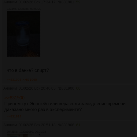
Аноним
01/02/26 Вск 17:34:17
№
831901
59
2324Кб, 720x988, 00:00:20
что в банке? спирт?
>>831908
>>831965
Аноним
01/02/26 Вск 20:40:05
№
831906
60
>>831900
Причем тут Энштейн или вера если замедление времени
даказано много раз в эксперименте?
>>831919
Аноним
01/02/26 Вск 20:51:18
№
831908
61
20431Кб, 1920x1080, 00:01:08