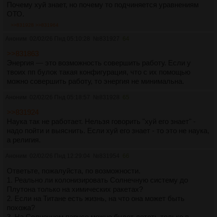
Почему хуй знает, но почему то подчиняется уравнениям
ОТО.
>>831928
>>831964
Аноним
02/02/26 Пнд 05:10:28
№
831927
64
>>831863
Энергия — это возможность совершить работу. Если у
твоих пп булок такая конфигурация, что с их помощью
можно совершить работу, то энергия не минимальна.
Аноним
02/02/26 Пнд 05:18:57
№
831928
65
>>831924
Наука так не работает. Нельзя говорить "хуй его знает" -
надо пойти и выяснить. Если хуй его знает - то это не наука,
а религия.
Аноним
02/02/26 Пнд 12:29:04
№
831954
66
Ответьте, пожалуйста, по возможности.
1. Реально ли колонизировать Солнечную систему до
Плутона только на химических ракетах?
2. Если на Титане есть жизнь, на что она может быть
похожа?
3. На Солнечном парусе можно будет лететь только в