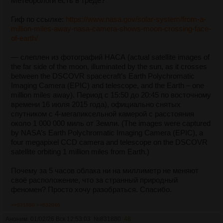
Метеорологи есть в треде?
Гиф по ссылке:
https://www.nasa.gov/solar-system/from-a-
million-miles-away-nasa-camera-shows-moon-crossing-face-
of-earth/
— слеплен из фотографий НАСА (actual satellite images of
the far side of the moon, illuminated by the sun, as it crosses
between the DSCOVR spacecraft’s Earth Polychromatic
Imaging Camera (EPIC) and telescope, and the Earth – one
million miles away). Период с 15:50 до 20:45 по восточному
времени 16 июля 2015 года), официально снятых
спутником с 4-мегапиксельной камерой с расстояния
около 1 000 000 миль от Земли. (The images were captured
by NASA’s Earth Polychromatic Imaging Camera (EPIC), a
four megapixel CCD camera and telescope on the DSCOVR
satellite orbiting 1 million miles from Earth.)
Почему за 5 часов облака ни на миллиметр не меняют
своё расположение, что за странный природный
феномен? Просто хочу разобраться. Спасибо.
>>831880
>>832046
Аноним
01/02/26 Вск 12:53:03
№
831880
48