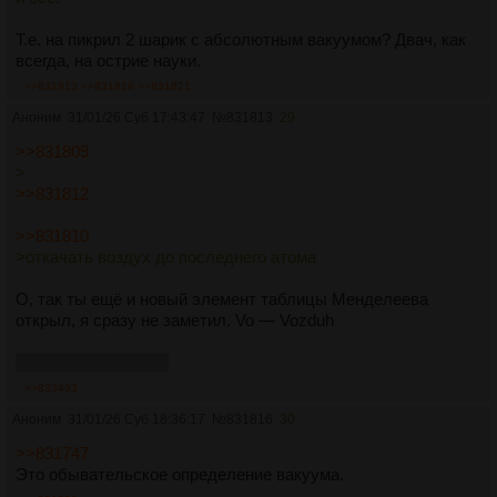
Т.е. на пикрил 2 шарик с абсолютным вакуумом? Двач, как
всегда, на острие науки.
>>831813
>>831819
>>831821
Аноним
31/01/26 Суб 17:43:47
№
831813
29
>>831809
>
>>831812
>>831810
>откачать воздух до последнего атома
О, так ты ещё и новый элемент таблицы Менделеева
открыл, я сразу не заметил. Vo — Vozduh
Без обид, дружище.
>>833493
Аноним
31/01/26 Суб 18:36:17
№
831816
30
>>831747
Это обывательское определение вакуума.