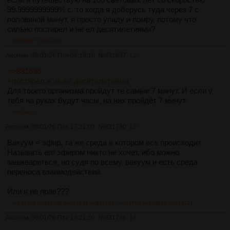
99,9999999999% с, то когда я доберусь туда через 7 с
половиной минут, я просто упаду и помру, потому что
сильно постарел и не ел десятилетиями?
>>831697
>>832108
Аноним
30/01/26 Птн 06:13:18
№
831697
12
>>831696
>постарел и не ел десятилетиями
Для твоего организма пройдут те самые 7 минут. И если у
тебя на руках будут часы, на них пройдёт 7 минут.
>>833492
Аноним
30/01/26 Птн 17:31:03
№
831730
13
Вакуум = эфир, та же среда в котором все происходит.
Называть его эфиром никто не хочет, ибо можно
зашквариться, но судя по всему, вакуум и есть среда
переноса взаимодействий.
Или я не прав???
>>831736
>>831738
>>831741
>>831747
>>831765
>>833525
>>833721
Аноним
30/01/26 Птн 18:21:50
№
831736
14