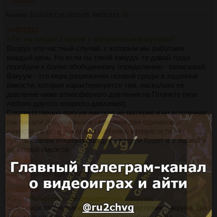
>>831820
Аноним
31/01/26 Суб 18:55:05
№
831819
31
>>831812
>Т.е. на пикрил 2 шарик с абсолютным вакуумом?
Воздух это частный случай, с которым мы работаем
каждый день. Но если ты такой зануда, то давай тогда
перейдем к более обобщенному определению - записывай:
Вакуум - это мера разрежения газовой среды в заданной
ёмкости, которая характеризуется тем, насколько её
давление ниже атмосферного давления на Планете (или
любого другого опорного давления).
Соответственно вакуум никакая не материя и не вселенная,
как писали дебилы выше - возьмем две одинаковые
емкости - в одну накидаем щебенки, вторую оставим
пустой. Затем откачаем воздух - вакуум будет и в первой и
во второй емкости.
>>833046
Аноним
31/01/26 Суб 18:57:02
№
831820
32
>>831816
>Это обывательское определение вакуума.
Это самое правильное и научное определение вакуума. Все
другие определения основаны на подобии - когда