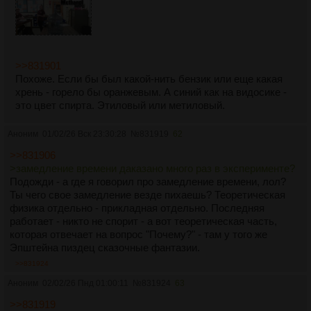
>>831901
Похоже. Если бы был какой-нить бензик или еще какая
хрень - горело бы оранжевым. А синий как на видосике -
это цвет спирта. Этиловый или метиловый.
Аноним
01/02/26 Вск 23:30:28
№
831919
62
>>831906
>замедление времени даказано много раз в эксперименте?
Подожди - а где я говорил про замедление времени, лол?
Ты чего свое замедление везде пихаешь? Теоретическая
физика отдельно - прикладная отдельно. Последняя
работает - никто не спорит - а вот теоретическая часть,
которая отвечает на вопрос "Почему?" - там у того же
Эпштейна пиздец сказочные фантазии.
>>831924
Аноним
02/02/26 Пнд 01:00:11
№
831924
63
>>831919