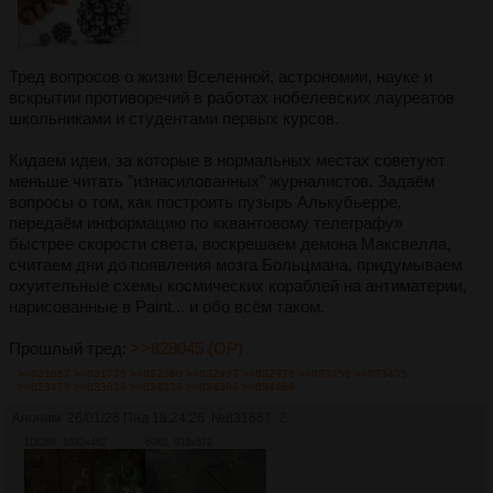
Тред вопросов о жизни Вселенной, астрономии, науке и
вскрытии противоречий в работах нобелевских лауреатов
школьниками и студентами первых курсов.
Кидаем идеи, за которые в нормальных местах советуют
меньше читать "изнасилованных" журналистов. Задаём
вопросы о том, как построить пузырь Алькубьерре,
передаём информацию по «квантовому телеграфу»
быстрее скорости света, воскрешаем демона Максвелла,
считаем дни до появления мозга Больцмана, придумываем
охуительные схемы космических кораблей на антиматерии,
нарисованные в Paint... и обо всём таком.
Прошлый тред:
>>828045 (OP)
>>831667
>>831775
>>832580
>>832937
>>832978
>>833256
>>833435
>>833478
>>833636
>>834338
>>834396
>>834468
Аноним
26/01/26 Пнд 18:24:26
№
831667
2
1182Кб, 1032x482
60Кб, 933x672