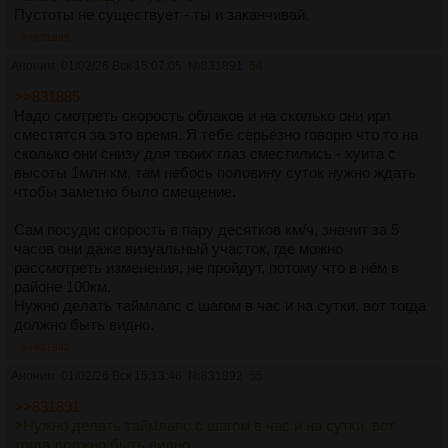
Пустоты не существует - ты и заканчивай.
>>831895
Аноним
01/02/26 Вск 15:07:05
№
831891
54
>>831885
Надо смотреть скорость облаков и на сколько они ирл
сместятся за это время. Я тебе серьёзно говорю что то на
сколько они снизу для твоих глаз сместились - хуита с
высоты 1млн км, там небось половину суток нужно ждать
чтобы заметно было смещение.
Сам посуди: скорость в пару десятков км/ч, значит за 5
часов они даже визуальный участок, где можно
рассмотреть изменения, не пройдут, потому что в нём в
районе 100км.
Нужно делать таймлапс с шагом в час и на сутки, вот тогда
должно быть видно.
>>831892
Аноним
01/02/26 Вск 15:13:46
№
831892
55
>>831891
>Нужно делать таймлапс с шагом в час и на сутки, вот
тогда должно быть видно.