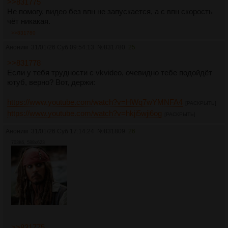
>>831775
Не помогу, видео без впн не запускается, а с впн скорость
чёт никакая.
>>831780
Аноним
31/01/26 Суб 09:54:13
№
831780
25
>>831778
Если у тебя трудности с vkvideo, очевидно тебе подойдёт
ютуб, верно? Вот, держи:
https://www.youtube.com/watch?v=HWq7wYMNFA4
[РАСКРЫТЬ]
https://www.youtube.com/watch?v=hkji5wji6og
[РАСКРЫТЬ]
Аноним
31/01/26 Суб 17:14:24
№
831809
26
703Кб, 588x623
>>831775