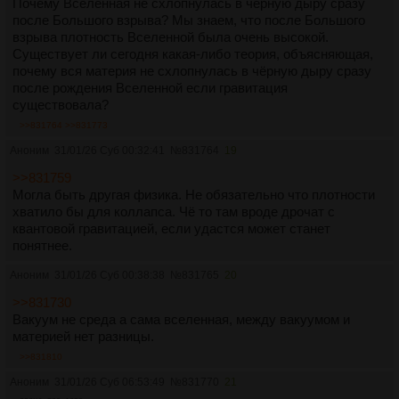
Почему Вселенная не схлопнулась в чёрную дыру сразу
после Большого взрыва? Мы знаем, что после Большого
взрыва плотность Вселенной была очень высокой.
Существует ли сегодня какая-либо теория, объясняющая,
почему вся материя не схлопнулась в чёрную дыру сразу
после рождения Вселенной если гравитация
существовала?
>>831764
>>831773
Аноним
31/01/26 Суб 00:32:41
№
831764
19
>>831759
Могла быть другая физика. Не обязательно что плотности
хватило бы для коллапса. Чё то там вроде дрочат с
квантовой гравитацией, если удастся может станет
понятнее.
Аноним
31/01/26 Суб 00:38:38
№
831765
20
>>831730
Вакуум не среда а сама вселенная, между вакуумом и
материей нет разницы.
>>831810
Аноним
31/01/26 Суб 06:53:49
№
831770
21