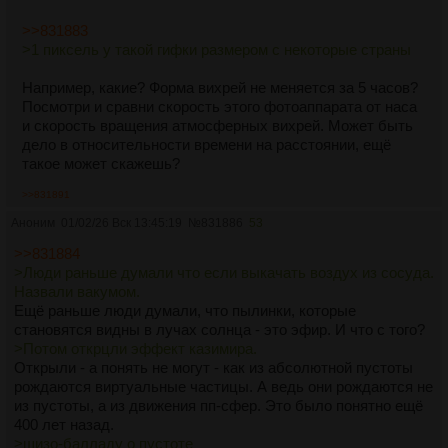
>>831883
>1 пиксель у такой гифки размером с некоторые страны
Например, какие? Форма вихрей не меняется за 5 часов?
Посмотри и сравни скорость этого фотоаппарата от наса
и скорость вращения атмосферных вихрей. Может быть
дело в относительности времени на расстоянии, ещё
такое может скажешь?
>>831891
Аноним
01/02/26 Вск 13:45:19
№
831886
53
>>831884
>Люди раньше думали что если выкачать воздух из сосуда.
Назвали вакумом.
Ещё раньше люди думали, что пылинки, которые
становятся видны в лучах солнца - это эфир. И что с того?
>Потом открцли эффект казимира.
Открыли - а понять не могут - как из абсолютной пустоты
рождаются виртуальные частицы. А ведь они рождаются не
из пустоты, а из движения пп-сфер. Это было понятно ещё
400 лет назад.
>шизо-балладу о пустоте