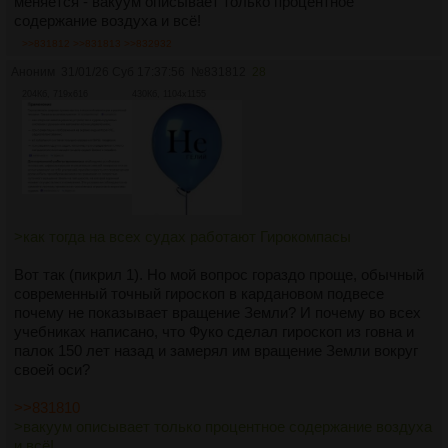
меняется - вакуум описывает только процентное
содержание воздуха и всё!
>>831812
>>831813
>>832932
Аноним
31/01/26 Суб 17:37:56
№
831812
28
204Кб, 719x616
430Кб, 1104x1155
>как тогда на всех судах работают Гирокомпасы
Вот так (пикрил 1). Но мой вопрос гораздо проще, обычный
современный точный гироскоп в кардановом подвесе
почему не показывает вращение Земли? И почему во всех
учебниках написано, что Фуко сделал гироскоп из говна и
палок 150 лет назад и замерял им вращение Земли вокруг
своей оси?
>>831810
>вакуум описывает только процентное содержание воздуха
и всё!