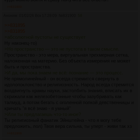
>>831900
Аноним
01/02/26 Вск 17:28:09
№
831900
58
>>831895
>>831895
>абсолютной пустоты не существует
Ну наконец-то)
>Но пространство — это не пустота в таком смысле.
Пространство - это мера, виртуальная трехмерная сетка,
наложенная на материю. Без объекта измерения не может
быть и пространства.
>И да, мы пока знаем не всё: познание — это процесс.
Не прямолинейный - он всегда стремится свернуть в
идолопоклонство и религиозность. Народ всегда стремится
воздвигнуть храмы науки, застолбить знания, вписать их в
скрижали как железобетонные чтобы зазубривать как
талмуд, а потом бегать с оголенной попкой девственницы и
кричать "я всё знаю - я умный"
>Или ты предлагаешь что-то иное?
Ты религиозный фанатик Эйнштейна - что я могу тебе
предложить, лол) Твоя вера сильна, ты уперт - живи так хз
>>831906