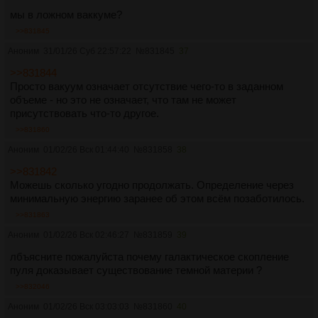
мы в ложном ваккуме?
>>831845
Аноним
31/01/26 Суб 22:57:22
№
831845
37
>>831844
Просто вакуум означает отсутствие чего-то в заданном
объеме - но это не означает, что там не может
присутствовать что-то другое.
>>831860
Аноним
01/02/26 Вск 01:44:40
№
831858
38
>>831842
Можешь сколько угодно продолжать. Определение через
минимальную энергию заранее об этом всём позаботилось.
>>831863
Аноним
01/02/26 Вск 02:46:27
№
831859
39
лбъясните пожалуйста почему галактическое скопление
пуля доказывает существование темной материи ?
>>832046
Аноним
01/02/26 Вск 03:03:03
№
831860
40