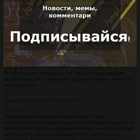
определение вакуума пытаются натянуть на что-то другое.
>>831840
Аноним
31/01/26 Суб 18:59:54
№
831821
33
>>831812
>Вот так (пикрил 1).
Как? - там нет описания как работает гирокомпас, лол) Ты
дурак?
>обычный современный точный гироскоп в кардановом
подвесе почему не показывает вращение Земли?
Я тебе и пишу - гирокомпас как "гироскоп в кардановом
подвесе" как раз и показывает вращение Земли - иначе бы
он не работал.
>>831877
Аноним
31/01/26 Суб 22:17:17
№
831840
34
>>831820
Так вакуум не определяют уже больше ста лет.
Ну допустим без атомов вакуум. А с нейтронами вакуум? А
объем можно плотно нейтронами набить, и ни одного атома
не будет. А с электронами вакуум? А с нейтрино? А с