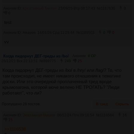
Аноним ID:
Креативный Тинтин
23/09/25 Втр 08:17:43
№
1167630
0
0
test
Аноним ID: Heaven
14/01/26 Срд 11:29:44
№
1189503
0
0
vv
Когда пидорнут ДЕГ-треды из /bo/
Аноним
# OP
26/12/21 Вск 22:13:51
№
899775
249
25
Когда пидорнут ДЕГ-треды из /bo/ в /hry/ или /fag/? То, что
там происходит, не имеет никакого отношения к тематике
доски. Или это очередной проплаченный тред вроде
крымозагона, которой моче велено НЕ ТРОГАТЬ? "Люди
работают", что ли?
Пропущено 28 постов.
В тред
Скрыть
Аноним ID:
Эпатажная Мишон
06/12/24 Птн 09:16:54
№
1116584
16
15
>>1116538