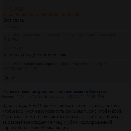
1
1
>>912521
https://2ch.hk/d/res/451903.html#912367
Вот здесь.
>>912528
Аноним ID:
Талантливый Водяной
09/03/22 Срд 12:44:51
№
912528
0
2
>>912522
а, понял, пойду обратно в танк
Аноним ID:
Подлая Кикимора Болотная
27/02/26 Птн 21:54:29
№
1197449
0
1
Десу!
Какое отношение уродливое порево имеет к Свиткам?
Аноним
# OP
03/05/22 Втр 22:38:38
№
920954
16
9
Здравствуй, Абу. Я бы мог написать тебе в личку, но хочу
чтобы все имели возможность ознакомиться с этой инфой.
Суть такова. На тесаче, который мы все знаем и любим раз
за разом перерождается тред с убогой доморощенной
порнухой (в текущей инкарнации