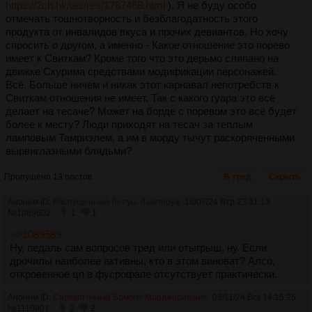
https://2ch.hk/tes/res/1787468.html
). Я не буду особо
отмечать тошнотворность и безблагодатность этого
продукта от инвалидов вкуса и прочих девиантов. Но хочу
спросить о другом, а именно - Какое отношение это порево
имеет к Свиткам? Кроме того что это дерьмо сляпано на
движке Скурима средствами модификации персонажей.
Всё. Больше ничем и никак этот карнавал непотребств к
Свиткам отношения не имеет. Так с какого гуара это всё
делает на тесаче? Может на борде с поревом это всё будет
более к месту? Люди приходят на тесач за теплым
ламповым Тамриэлем, а им в морду тычут раскоряченными
вырвиглазными блядьми?
Пропущено 13 постов.
В тред
Скрыть
Аноним ID:
Распущенный Лелуш Ламперуж
16/07/24 Втр 23:31:13
№
1089602
1
1
>>1089589
Ну, педаль сам вопросов тред или отыгрыш, ну. Если
дрочилы наиболее активны, кто в этом виноват? Алсо,
откровенное цп в фусрофапе отсутствует практически.
Аноним ID:
Саркастичный Бомонт Марджорибэнкс
03/11/24 Вск 14:15:25
№
1110901
2
2