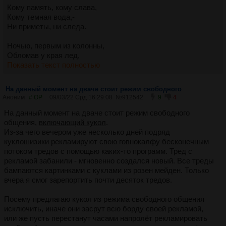
Кому память, кому слава,
Кому темная вода,-
Ни приметы, ни следа.
Ночью, первым из колонны,
Обломав у края лед,
Показать текст полностью
На данный момент на дваче стоит режим свободного
Аноним
# OP
09/03/22 Срд 16:29:08
№
912542
9
4
На данный момент на дваче стоит режим свободного
общения,
включающий кукол
.
Из-за чего вечером уже несколько дней подряд
куклошизики рекламируют свою говнокалфу бесконечным
потоком тредов с помощью каких-то программ. Тред с
рекламой забанили - мгновенно создался новый. Все треды
бампаются картинками с куклами из розен мейден. Только
вчера я смог зарепортить почти десяток тредов.
Посему предлагаю кукол из режима свободного общения
исключить, иначе они засрут всю борду своей рекламой,
или же пусть перестанут часами напролёт рекламировать