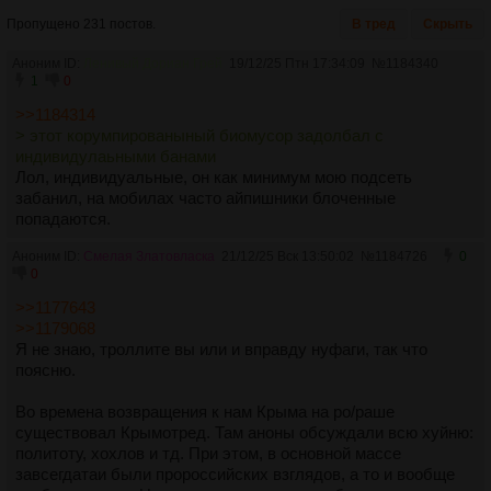
Пропущено 231 постов.
В тред
Скрыть
Аноним ID:
Ленивый Дориан Грей
19/12/25 Птн 17:34:09
№
1184340
1
0
>>1184314
> этот корумпированыный биомусор задолбал с
индивидулаьными банами
Лол, индивидуальные, он как минимум мою подсеть
забанил, на мобилах часто айпишники блоченные
попадаются.
Аноним ID:
Смелая Златовласка
21/12/25 Вск 13:50:02
№
1184726
0
0
>>1177643
>>1179068
Я не знаю, троллите вы или и вправду нуфаги, так что
поясню.
Во времена возвращения к нам Крыма на po/раше
существовал Крымотред. Там аноны обсуждали всю хуйню:
политоту, хохлов и тд. При этом, в основной массе
завсегдатаи были пророссийских взглядов, а то и вообще