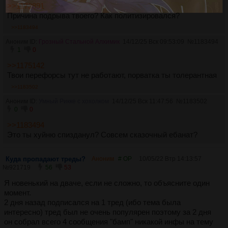
>>1173891
Причина подрыва твоего? Как политизировался?
>>1183494
Аноним ID:
Грозный Стальной Алхимик
14/12/25 Вск 09:53:09
№
1183494
1
0
>>1175142
Твои перефорсы тут не работают, порватка ты толерантная
>>1183502
Аноним ID:
Умный Рикке с хохолком
14/12/25 Вск 11:47:56
№
1183502
0
0
>>1183494
Это ты хуйню спизданул? Совсем сказочный ебанат?
Куда пропадают треды?
Аноним
# OP
10/05/22 Втр 14:13:57
№
921719
56
53
Я новенький на дваче, если не сложно, то объясните один
момент.
2 дня назад подписался на 1 тред (ибо тема была
интересно) тред был не очень популярен поэтому за 2 дня
он собрал всего 4 сообщения "бамп" никакой инфы на тему