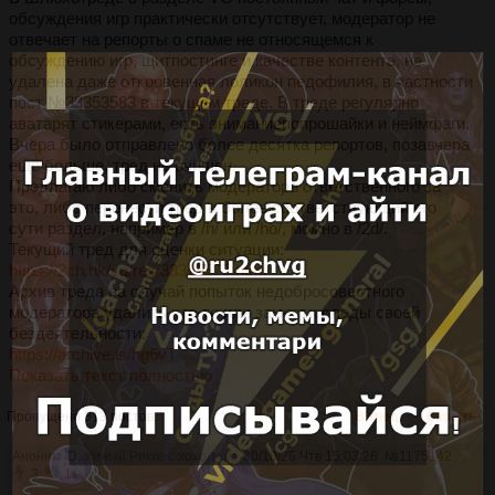
обсуждения игр практически отсутствует, модератор не
отвечает на репорты о спаме не относящемся к
обсуждению игр, щитпостинге и качестве контента, не
удалена даже откровенная лоликон педофилия, в частности
пост №33353583 в текущем треде. В треде регулярно
аватарят стикерами, есть вниманиепопрошайки и неймфаги.
Вчера было отправлено более десятка репортов, позавчера
ещё больше, тред не очищен.
Предлагаю либо сменить модератора ответственного за
это, либо перенести тред в более соответствующий его
сути раздел, например в /h/ или /ho/, можно в /2d/.
Текущий тред для оценки ситуации:
https://2ch.hk/vg/res/33345577.html
Архив треда на случай попыток недобросовестного
модератора удалить что-то или замести следы своей
бездеятельности:
https://archive.is/hg6vT
Показать текст полностью
Пропущено 313 постов.
В тред
Скрыть
Аноним ID:
Умный Рикке с хохолком
30/10/25 Чтв 15:03:26
№
1175142
3
1