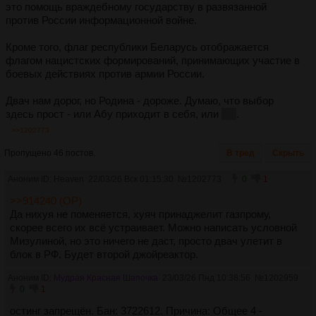
это помощь враждебному государству в развязанной
против России информационной войне.
Кроме того, флаг республики Беларусь отображается
флагом нацистских формирований, принимающих участие в
боевых действиях против армии России.
Двач нам дорог, но Родина - дороже. Думаю, что выбор
здесь прост - или Абу приходит в себя, или
нет
.
>>1202773
Пропущено 46 постов.
В тред
Скрыть
Аноним ID: Heaven
22/03/26 Вск 01:15:30
№
1202773
0
1
>>914240 (OP)
Да нихуя не поменяется, хуяч принаджелит газпрому,
скорее всего их всё устраивает. Можно написать условной
Мизулиной, но это ничего не даст, просто двач улетит в
блок в РФ. Будет второй джойреактор.
Аноним ID:
Мудрая Красная Шапочка
23/03/26 Пнд 10:38:56
№
1202959
0
1
остинг запрещён. Бан: 3722612. Причина: Общее 4 -