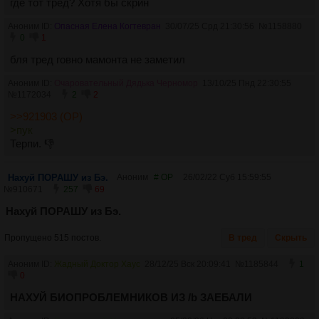
где тот тред? Хотя бы скрин
Аноним ID:
Опасная Елена Когтевран
30/07/25 Срд 21:30:56
№
1158880
0
1
бля тред говно мамонта не заметил
Аноним ID:
Очаровательный Дядька Черномор
13/10/25 Пнд 22:30:55
№
1172034
2
2
>>921903 (OP)
>пук
Терпи. 👎
Нахуй ПОРАШУ из Бэ.
Аноним
# OP
26/02/22 Суб 15:59:55
№
910671
257
69
Нахуй ПОРАШУ из Бэ.
Пропущено 515 постов.
В тред
Скрыть
Аноним ID:
Жадный Доктор Хаус
28/12/25 Вск 20:09:41
№
1185844
1
0
НАХУЙ БИОПРОБЛЕМНИКОВ ИЗ /b ЗАЕБАЛИ