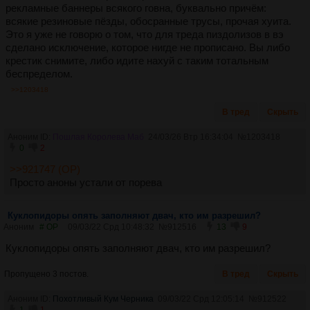
рекламные баннеры всякого говна, буквально причём:
всякие резиновые пёзды, обосранные трусы, прочая хуита.
Это я уже не говорю о том, что для треда пиздолизов в вэ
сделано исключение, которое нигде не прописано. Вы либо
крестик снимите, либо идите нахуй с таким тотальным
беспределом.
>>1203418
В тред
Скрыть
Аноним ID:
Пошлая Королева Маб
24/03/26 Втр 16:34:04
№
1203418
0
2
>>921747 (OP)
Просто аноны устали от порева
Куклопидоры опять заполняют двач, кто им разрешил?
Аноним
# OP
09/03/22 Срд 10:48:32
№
912516
13
9
Куклопидоры опять заполняют двач, кто им разрешил?
Пропущено 3 постов.
В тред
Скрыть
Аноним ID:
Похотливый Кум Черника
09/03/22 Срд 12:05:14
№
912522