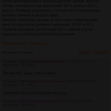
более привлекателен с визуальной токи зрения. Иконки
чёткие, наглядные и не превышают 30х в длину и 20х в
высоту. Размеры подобраны с учётом опыта применения
крупных значков в разделе /gsg/.
Конечно, некоторые иконки по понятным соображениям
вряд ли получится добавить (например, ИГИЛ и НС с
Правым сектором), но большая часть набора вполне
подходит для безопасного использования.
Показать текст полностью
Пропущено 27 постов.
В тред
Скрыть
Аноним ID:
Смелая Маленькая разбойница
27/01/25 Пнд 12:44:54
№
1126170
3
2
Во имтину - двач - говно говна.
Аноним ID:
Смелая Маленькая разбойница
27/01/25 Пнд 12:45:25
№
1126171
5
1
Заебали. Не куплю больше пасскод.
Аноним ID:
Эпатажный Звездный Лорд
29/01/25 Срд 23:18:20
№
1126786
5
0