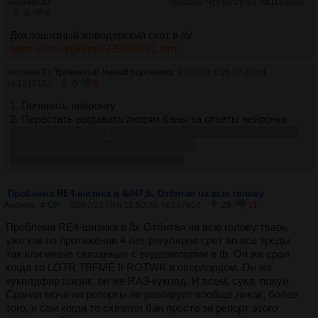
Аноним ID:
Религиозный Микеланжело
05/02/26 Чтв 09:29:53
№
1193209
0
0
Дохлошизный живодерский скот в /b/
https://2ch.org/b/res/329316831.html
Аноним ID:
Тревожный Умный портняжка
13/06/26 Суб 02:20:54
№
1219153
0
0
1. Починить нейронку
2. Перестать выдавать людям баны за ответы нейронки
3. Разблочить меня
я не виноват, что обезьяна на вопрос о
бункерном деде отвечает про Путина
4. Сам ты хохол, глупый мочератор
Проблема RE4-шизика в &#47;b. Отбитая на всю голову
Аноним
# OP
30/07/21 Птн 12:50:38
№
867804
29
11
Проблема RE4-шизика в /b. Отбитая на всю голову тварь
уже как на протяжении 4 лет регулярно срет во все треды
так или иначе связанные с видеоигорями в /b. Он же срал
когда то LOTR TBFME II ROTWK и оверлордом. Он же
куколдфир шизик, он же RA3-куколд. И всем, сука, похуй.
Сраная моча на репорты не реагирует вообще никак, более
того, я сам когда то схватил бан просто за репорт этого