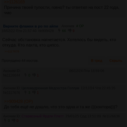
>>1126169
Причина твоей тупости, говно? ты ответил на пост 22 года,
чмо
Верните флажки в po по айпи
Аноним
# OP
18/02/22 Птн 21:57:40
№
909428
66
9
Сейчас обстановка нагнетается. Хотелось бы видеть, кто
откуда. Кто лахта, кто ципсо.
>>1117676
Пропущено 44 постов.
В тред
Скрыть
Аноним ID:
Пугливый Сампо-Лопаренок
06/12/24 Птн 18:59:06
№
1116644
0
1
Аноним ID:
Целомудренная Медсестра Голлум
12/12/24 Чтв 22:45:35
№
1117676
3
1
>>909428 (OP)
До тебя ещё не дошло, что это одна и та же (((контора)))?
Аноним ID:
Стервозный Ярдли Платт
29/01/25 Срд 13:51:09
№
1126636
0
0