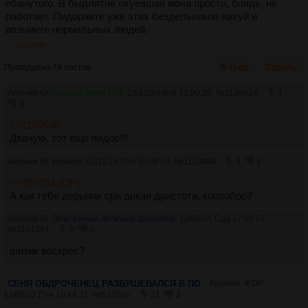
ебанутого. В быдлятне охуевшая моча просто, блядь, не
работает. Пидорните уже этих бездельников нахуй и
возьмите нормальных людей.
>>1110490
Пропущено 74 постов.
В тред
Скрыть
Аноним ID:
Подлый Вини-Пух
29/10/24 Втр 22:00:26
№
1109924
1
0
>>1100640
Двачую, тот ещё пидор!!!
Аноним ID: Heaven
01/11/24 Птн 15:08:04
№
1110490
3
1
>>867804 (OP)
А как тебе дерьмак сри дикая дристота, копробро?
Аноним ID:
Эпатажный Зеленый Шершень
13/08/25 Срд 17:09:27
№
1161281
0
0
шизик воскрес?
СЕНЯ ОБДРОЧЕНЕЦ РАЗБУШЕВАЛСЯ В ПО
Аноним
# OP
13/05/22 Птн 19:44:21
№
922030
21
2