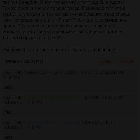
поста не кидали. И вот только что этот тред был удален.
Так же было и с моим тредом вчера. Причина в том что в
треде нету смысла, так как мало информации и маленькая
заинтересованность в этой теме? Или дело в нарушении
правил? (я их читал, и вроде бы ничего не нарушил).
И как отличить тред удаленный из за плохого актива, от
того что нарушил правила?
Извиняюсь если зашел не в тот раздел, я новенький.
Пропущено 526 постов.
В тред
Скрыть
Аноним ID:
Мудрый Джон Крамер
12/05/26 Втр 15:45:53
№
1213028
0
0
test
Аноним ID:
Проницательная Крыса Шушара
19/06/26 Птн 20:25:26
№
1220402
0
0
Test
Аноним ID:
Любвеобильный Стэн Марш
08/08/26 Суб 17:15:34
№
1232505
0
0
test