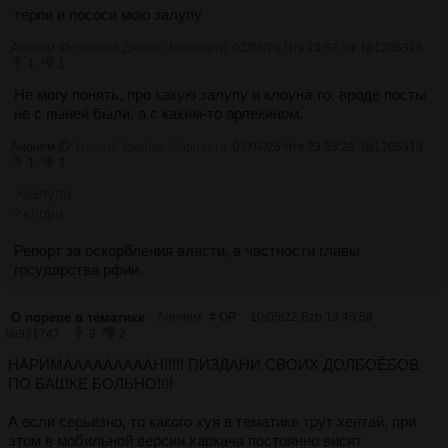
терпи и пососи мою залупу
Аноним ID:
Наглый Джеймс Мориарти
02/04/26 Чтв 23:52:39
№
1205318
1
1
Не могу понять, про какую залупу и клоуна то, вроде посты
не с пыней были, а с каким-то арлекином.
Аноним ID:
Наглый Джеймс Мориарти
02/04/26 Чтв 23:53:29
№
1205319
1
3
>залупа
>клоун
Репорт за оскорбления власти, в частности главы
государства рфии.
О пореве в тематике
Аноним
# OP
10/05/22 Втр 19:45:58
№
921747
9
2
НАРИМАААААААААН!!!!! ПИЗДАНИ СВОИХ ДОЛБОЁБОВ
ПО БАШКЕ БОЛЬНО!!!!
А если серьёзно, то какого хуя в тематике трут хентай, при
этом в мобильной версии харкача постоянно висят