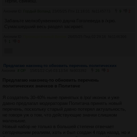
Терпи, свинюш.
Аноним ID:
Гордый Воланд
23/05/25 Птн 11:18:01
№
1145773
9
2
Забаньте мелкобуквенного дауна Гоголеведа в /хрю.
Сумасшедший весь раздел засирает.
Аноним ID:
Проницательный Веном
26/05/25 Пнд 02:29:16
№
1146366
1
0
Test
Предлагаю наконец-то обновить перечень политических
Аноним
# OP
15/01/22 Суб 03:13:54
№
903392
26
3
Предлагаю наконец-то обновить перечень
политических значков в Политаче
Я создатель 30-40% ныне принятых в /po/ иконок и уже
давно предлагал модераторам Политача принять новый
перечень, поскольку старый давно потерял актуальность,
не говоря уж о том, что действующие значки слишком
маленькие.
Новый набор не только в большей степени отвечает
сегодняшним реалиям, хоть и был создан 4 года назад, но и