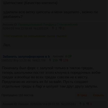
Шитпостинг (Качество контента)
удалили всю ветку ципсоты и меня зацепило , можно ли
разбанить?
Аноним ID:
Проницательный Линфред Стинчкомбский
02/04/26 Чтв 23:58:48
№
1205324
1
0
>госизмена за называние пыни пыней
Лел.
Забанить залупафорсеров в b
Аноним
# OP
10/05/22 Втр 13:20:46
№
921708
159
178
Поначалу был форс с залупой только в тикток-тредах,
теперь школьники постят этого клоуна в порядочных вебм-
тредах и вообще во всех тредах совсем не к месту.
Предлагаю их изгнать из /b/ за вайп. Пусть создают
отдельные треды в /fag/ и целуют там друг другу залупы.
Пропущено 110 постов.
В тред
Скрыть
Аноним ID: Heaven
02/04/26 Чтв 09:01:55
№
1205181
0
0