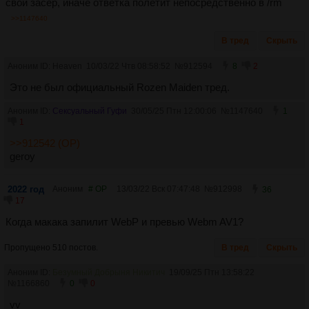
свой засёр, иначе ответка полетит непосредственно в /rm
>>1147640
В тред
Скрыть
Аноним ID: Heaven
10/03/22 Чтв 08:58:52
№
912594
8
2
Это не был официальный Rozen Maiden тред.
Аноним ID:
Сексуальный Гуфи
30/05/25 Птн 12:00:06
№
1147640
1
1
>>912542 (OP)
geroy
2022 год
Аноним
# OP
13/03/22 Вск 07:47:48
№
912998
36
17
Когда макака запилит WebP и превью Webm AV1?
Пропущено 510 постов.
В тред
Скрыть
Аноним ID:
Безумный Добрыня Никитич
19/09/25 Птн 13:58:22
№
1166860
0
0
vv