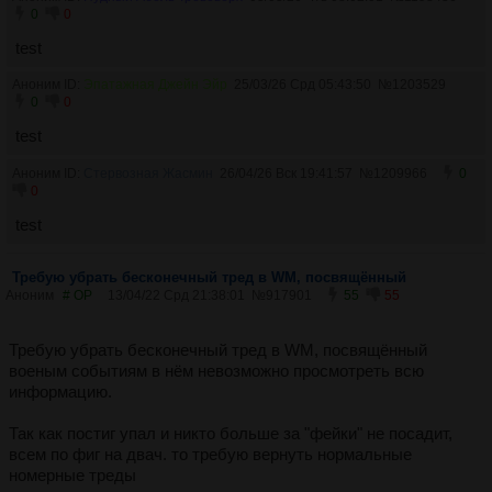
0
0
test
Аноним ID:
Эпатажная Джейн Эйр
25/03/26 Срд 05:43:50
№
1203529
0
0
test
Аноним ID:
Стервозная Жасмин
26/04/26 Вск 19:41:57
№
1209966
0
0
test
Требую убрать бесконечный тред в WM, посвящённый
Аноним
# OP
13/04/22 Срд 21:38:01
№
917901
55
55
Требую убрать бесконечный тред в WM, посвящённый
военым событиям в нём невозможно просмотреть всю
информацию.
Так как постиг упал и никто больше за "фейки" не посадит,
всем по фиг на двач. то требую вернуть нормальные
номерные треды