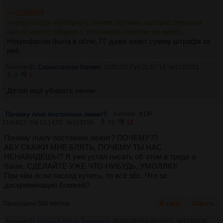
>>1089589
>некро-педо-зоопорно с аниме лолями, которое реально
нахуй ничего общего с сеттингом свитков не имеет.
Некрофилия была в обле, ГГ даже знает сумму штрафа за
неё.
Аноним ID:
Саркастичная Кармен
31/01/26 Суб 01:57:14
№
1192351
0
1
Детей ещё убивать начни
Почему ruvn постоянно лежит?
Аноним
# OP
21/04/22 Чтв 13:14:02
№
919150
29
12
Почему /ruvn/ постоянно лежит? ПОЧЕМУ??
АБУ СКАЖИ МНЕ БЛЯТЬ, ПОЧЕМУ ТЫ НАС
НЕНАВИДЕШЬ!? Я уже устал писать об этом в треде о
багах. СДЕЛАЙТЕ УЖЕ ЧТО-НИБУДЬ, УМОЛЯЮ!
При чём если паскод купить, то всё збс. Что за
дискриминация бомжей?
Пропущено 505 постов.
В тред
Скрыть
Аноним ID:
Нудный Абель Тревоверх
05/03/26 Чтв 08:02:01
№
1198436