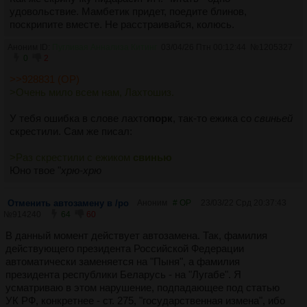
удовольствие. Мамбетик придет, поедите блинов,
поскрипите вместе. Не расстраивайся, колюсь.
Аноним ID:
Пугливая Аннализа Китинг
03/04/26 Птн 00:12:44
№
1205327
0
2
>>928831 (OP)
>Очень мило всем нам, Лахтошиз.
У тебя ошибка в слове лахто
порк
, так-то ежика со
свиньей
скрестили. Сам же писал:
>Раз скрестили с ежиком
свинью
Юно твое "
хрю-хрю
Отменить автозамену в /po
Аноним
# OP
23/03/22 Срд 20:37:43
№
914240
64
60
В данный момент действует автозамена. Так, фамилия
действующего президента Российской Федерации
автоматически заменяется на "Пыня", а фамилия
президента республики Беларусь - на "Лугабе". Я
усматриваю в этом нарушение, подпадающее под статью
УК РФ, конкретнее - ст. 275, "государственная измена", ибо