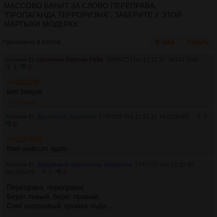
МАССОВО БАНИТ ЗА СЛОВО ПЕРЕПРАВА,
"ПРОПАГАНДА ТЕРРОРИЗМА", ЗАБЕРИТЕ У ЭТОЙ
МАРТЫХИ МОДЕРКУ.
Пропущено 8 постов.
В тред
Скрыть
Аноним ID:
Циничная Курочка Ряба
30/05/25 Птн 12:11:37
№
1147648
1
0
>>922239
tam banyat
>>1156460
Аноним ID:
Двуличный Джузеппе
17/07/25 Чтв 11:51:11
№
1156460
0
0
>>1147648
then wellcum again
Аноним ID:
Шкодливый Архитектор Хогвартса
17/07/25 Чтв 13:20:36
№
1156475
5
0
Переправа, переправа!
Берег левый, берег правый,
Снег шершавый, кромка льда...