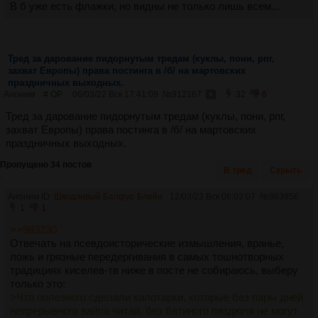
В б уже есть флажки, но видны не только лишь всем...
Тред за дарование пидорнутым тредам (куклы, пони, рпг,
захват Европы) права постинга в /б/ на мартовских
праздничных выходных.
Аноним
# OP
06/03/22 Вск 17:41:09
№
912167
32
6
Тред за дарование пидорнутым тредам (куклы, пони, рпг,
захват Европы) права постинга в /б/ на мартовских
праздничных выходных.
Пропущено 34 постов
В тред
Скрыть
.
Аноним ID:
Шкодливый Балфур Блейн
12/03/23 Вск 06:02:07
№
983856
1
1
>>983230
Отвечать на псевдоисторические измышления, вранье,
ложь и грязные передергивания в самых тошнотворных
традициях киселев-тв ниже в посте не собираюсь, выберу
только это:
>Что полезного сделали калотарки, которые без пары дней
непрерывного вайпа читай, без батиного пиздюля не могут