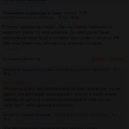
Поменяйте модератора в news
Аноним
# OP
07/07/22 Чтв 16:37:03
№
928831
102
59
В /news/ модератор-нацист. Там постоянно появляются
новости с каких-то наци-каналов. Он никогда не банит
агрессивное наци быдло которое преступает статьи ук РФ.
При этом банит тех, кто как-то с этим не согласен.
>>1205327
Пропущено 106 постов.
В тред
Скрыть
Аноним ID:
Упрямая Аленушка
10/02/26 Втр 23:01:51
№
1194313
7
5
>>1191511
Модер ньюсача маломобильный патриот вся жизнь его на
дваче. Он дегенерат пииеованый к креслу с колëсиками,
никому не нужный и никем не любимый и тоже тут он
чувствует себя нужным и важным.
Аноним ID:
Нудный Астерикс
17/03/26 Втр 10:56:55
№
1201368
1
5
Как же скрипучку пидарасит итт. Читать - одно