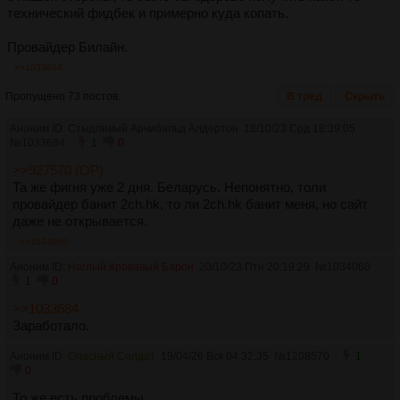
технический фидбек и примерно куда копать.
Провайдер Билайн.
>>1033684
Пропущено 73 постов.
В тред
Скрыть
Аноним ID:
Стыдливый Арчибальд Алдертон
18/10/23 Срд 18:39:05
№
1033684
1
0
>>927570 (OP)
Та же фигня уже 2 дня. Беларусь. Непонятно, толи
провайдер банит 2ch.hk, то ли 2ch.hk банит меня, но сайт
даже не открывается.
>>1034060
Аноним ID:
Наглый Кровавый Барон
20/10/23 Птн 20:19:29
№
1034060
1
0
>>1033684
Заработало.
Аноним ID:
Опасный Солдат
19/04/26 Вск 04:32:35
№
1208570
1
0
То же есть проблемы