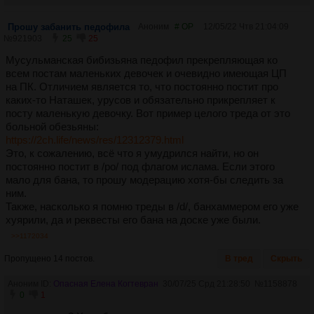
Прошу забанить педофила
Аноним
# OP
12/05/22 Чтв 21:04:09
№
921903
25
25
Мусульманская бибизьяна педофил прекрепляющая ко
всем постам маленьких девочек и очевидно имеющая ЦП
на ПК. Отличием является то, что постоянно постит про
каких-то Наташек, урусов и обязательно прикрепляет к
посту маленькую девочку. Вот пример целого треда от это
больной обезьяны:
https://2ch.life/news/res/12312379.html
Это, к сожалению, всё что я умудрился найти, но он
постоянно постит в /po/ под флагом ислама. Если этого
мало для бана, то прошу модерацию хотя-бы следить за
ним.
Также, насколько я помню треды в /d/, банхаммером его уже
хуярили, да и реквесты его бана на доске уже были.
>>1172034
Пропущено 14 постов.
В тред
Скрыть
Аноним ID:
Опасная Елена Когтевран
30/07/25 Срд 21:28:50
№
1158878
0
1