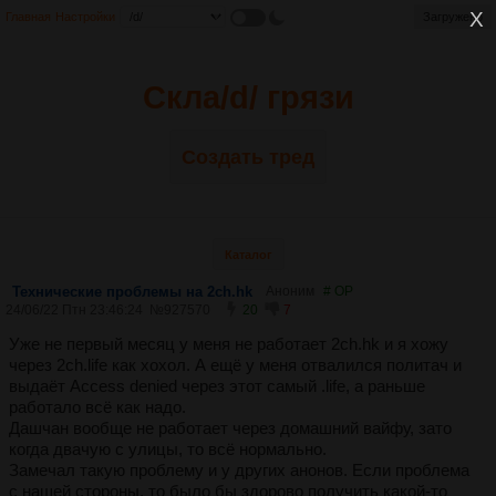
Главная
Настройки
Загружено
Загружено
Скла/d/ грязи
Создать тред
Каталог
Технические проблемы на 2ch.hk
Аноним
# OP
24/06/22 Птн 23:46:24
№
927570
20
7
Уже не первый месяц у меня не работает 2ch.hk и я хожу
через 2ch.life как хохол. А ещё у меня отвалился политач и
выдаёт Access denied через этот самый .life, а раньше
работало всё как надо.
Дашчан вообще не работает через домашний вайфу, зато
когда двачую с улицы, то всё нормально.
Замечал такую проблему и у других анонов. Если проблема
с нашей стороны, то было бы здорово получить какой-то