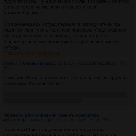
турбопатриоты. Ну а всяческие хохлы и обрыганы от этого
сильно горели и называли тамошних анонов
крымодебилами.
Со временем Крымотред перешёл в разряд чатика, где
были как свои герои, так и свои пидорасы. Люди сидели и
обсуждали вообще всё подряд, генерили контент.
Например, небезызвестный мем "Скуф" пошёл именно
оттуда.
Показать текст полностью
Аноним ID:
Опасный Дикий кур
29/12/25 Пнд 23:15:38
№
1186018
0
0
Сижу уже 3й год в перманенте. Попал под горячую руку из
за флажка. Разбаньте плиз
Ошибка! Код 0, Постинг запрещён. Бан: 1851535. Причина:
/wm/ 2 - Шитпостинг, Визг, Форс //!wm
Перенести Шлюхотред или сменить модератора.
Аноним
# OP
25/03/20 Срд 17:15:44
№
733629
188
89
Перенести Шлюхотред или сменить модератора.
В Шлюхотреде в разделе VG постоянный чат и форсы,