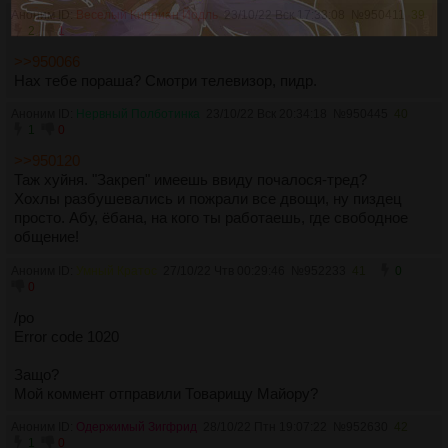
Аноним ID:
Веселый Киприан Йодль
23/10/22 Вск 17:33:08
№
950411
39
2
1
>>950066
Нах тебе пораша? Смотри телевизор, пидр.
Аноним ID:
Нервный Полботинка
23/10/22 Вск 20:34:18
№
950445
40
1
0
>>950120
Таж хуйня. "Закреп" имеешь ввиду почалося-тред?
Хохлы разбушевались и пожрали все двощи, ну пиздец
просто. Абу, ёбана, на кого ты работаешь, где свободное
общение!
Аноним ID:
Умный Кратос
27/10/22 Чтв 00:29:46
№
952233
41
0
0
/po
Error code 1020
Защо?
Мой коммент отправили Товарищу Майору?
Аноним ID:
Одержимый Зигфрид
28/10/22 Птн 19:07:22
№
952630
42
1
0