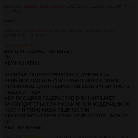
Аноним ID:
Веселая Темми Ворнер
05/11/22 Суб 01:55:40
№
953807
51
0
2
тест
Аноним ID:
Развратный Питер Петтигрю
27/11/22 Вск 21:54:14
№
957512
52
1
1
>>927570 (OP)
ДОЛОЙ ПЕДЕРАСТОВ ИЗ /b/!
@
АБУ НА НАРЫ!
ЗАСИЛЬЕ ПЕДЕРАСТИЧЕСКОГО ЛОББИ В /b/
НЕВЫНОСИМО ОТВРАТИТЕЛЬНО, ПОРА С ЭТИМ
ПОКОНЧИТЬ. ДЛЯ ПЕДЕРАСТОВ ЕСТЬ ЗАГОН, ПУСТЬ
ПИЗДУЮТ ТУДА.
АБУ, ПООЩРЯЯ ПЕДЕРАСТОВ В /b/, НАРУШАЕТ
ЗАКОНОДАТЕЛЬСТВО РОССИЙСКОЙ ФЕДЕРАЦИИ ПО
ЧАСТИ ПРОПАГАНДЫ ПЕДЕРАСТИИ.
АБУ ПОДПИСАЛ СЕБЕ СРОК. ПЕДЕРАСТОВ - ВОН ИЗ
/b/!
АБУ - НА НАРЫ!
Аноним ID:
Ленивый Знайка
15/12/22 Чтв 17:57:03
№
961597
53