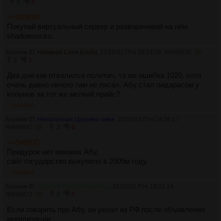
0
0
>>949664
Покупай виртуальный сервер и разворачивай на нём
shadowsocks.
Аноним ID:
Наивная Соня Блэйд
21/10/22 Птн 18:23:26
№
949830
18
2
1
Два дня как отвалился политач, та же ошибка 1020, хотя
очень давно ничего там не писал. Абу стал пидарасом у
клоунов за тот же мелкий прайс?
>>949847
Аноним ID:
Ненасытная Царевна-змея
21/10/22 Птн 18:56:17
№
949847
19
3
0
>>949830
Придурок нет никаких Абу,
сайт государство выкупило в 2009м году.
>>949927
Аноним ID:
Жадная Трисс Меригольд
21/10/22 Птн 19:21:24
№
949872
20
0
0
Если говорить про Абу, он уехал из РФ после объявления
могилизации.