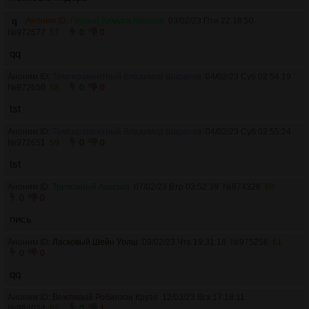
>Аноним ID: Злобный Балфур Блейн
>Бамп!
q
Аноним ID:
Глупый Химура Кеншин
03/02/23 Птн 22:18:50
№
972577
57
0
0
И так далее...
Из-за одного шиза с банхаммером страдают сотни ни в чём
qq
не повинных анонов, люди не могут получить грамотную
квалифицированную компьютерную помощь и
Аноним ID:
Темпераментный Владимир Шарапов
04/02/23 Суб 02:54:19
консультацию в разделе /hw/ и вынуждены вызывать
№
972650
58
0
0
"мужчину на час", который их разводит на бабки. Так быть
tst
не должно, останови дурака с банхаммером. Спасибо.
Аноним ID:
Темпераментный Владимир Шарапов
04/02/23 Суб 02:55:24
№
972651
59
0
0
tst
Аноним ID:
Тревожный Авоська
07/02/23 Втр 03:52:39
№
974326
60
0
0
пись
Аноним ID:
Ласковый Шейн Уолш
09/02/23 Чтв 19:31:18
№
975256
61
0
0
qq
Аноним ID:
Вежливый Робинзон Крузо
12/03/23 Вск 17:18:11
№
984034
62
0
1