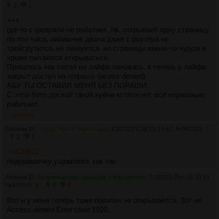
2
1
+++
где-то с февраля не работает .hk, открывает одну страницу
по пол часа. айпишник двача даже с роутера не
трейсрутится, не пингуется, но страницы каким-то чудом в
хроме пытаются открываться.
Пришлось как хохол на лайфе пановать, а теперь у лайфа
закрыт доступ на по/рашу. (acess denied).
АБУ ТЫ ОСТАВИЛ МЕНЯ БЕЗ ПОРАШИ.
С этой бето доской такой хуйни кстати нет, всё нормально
работает.
>>947028
Аноним ID:
Гордая Васса Железнова
12/10/22 Срд 19:19:47
№
947028
7
2
7
>>930832
пидерашечку ущемляют, кик тик
Аноним ID:
Тоскливый Лиссабонский потрошитель
21/10/22 Птн 10:20:14
№
949536
8
3
0
Вот и у меня теперь тоже политач не открывается. Тот же
Access denied Error code 1020.