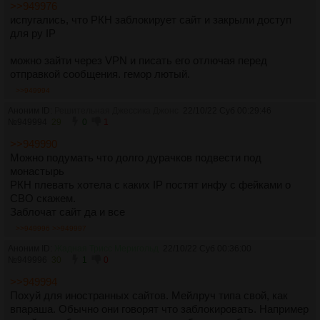
>>949976
испугались, что РКН заблокирует сайт и закрыли доступ
для ру IP
можно зайти через VPN и писать его отлючая перед
отправкой сообщения. гемор лютый.
>>949994
Аноним ID:
Решительная Джессика Джонс
22/10/22 Суб 00:29:46
№
949994
29
0
1
>>949990
Можно подумать что долго дурачков подвести под
монастырь
РКН плевать хотела с каких IP постят инфу с фейками о
СВО скажем.
Заблочат сайт да и все
>>949996
>>949997
Аноним ID:
Жадная Трисс Меригольд
22/10/22 Суб 00:36:00
№
949996
30
1
0
>>949994
Похуй для иностранных сайтов. Мейлруч типа свой, как
впараша. Обычно они говорят что заблокировать. Например