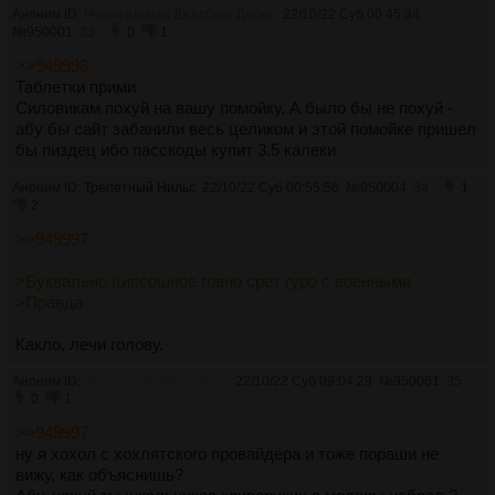
Аноним ID:
Решительная Джессика Джонс
22/10/22 Суб 00:45:34
№
950001
33
0
1
>>949996
Таблетки прими
Силовикам похуй на вашу помойку. А было бы не похуй -
абу бы сайт забанили весь целиком и этой помойке пришел
бы пиздец ибо пасскоды купит 3.5 калеки
Аноним ID:
Трепетный Нильс
22/10/22 Суб 00:55:56
№
950004
34
1
2
>>949997
>Буквально ципсошное говно срет гуро с военными
>Правда
Какло, лечи голову.
Аноним ID:
Шустрый Принц Сирот
22/10/22 Суб 09:04:29
№
950061
35
0
1
>>949997
ну я хохол с хохлятского провайдера и тоже пораши не
вижу, как объяснишь?