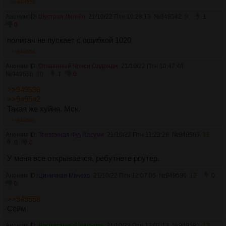
>>949558
Аноним ID:
Шустрая Лигейя
21/10/22 Птн 10:28:15
№
949542
9
1
0
политач не пускает с ошибкой 1020
>>949558
Аноним ID:
Отчаянный Чонси Олдридж
21/10/22 Птн 10:47:48
№
949558
10
1
0
>>949536
>>949542
Такая же хуйня. Мск.
>>949590
Аноним ID:
Тревожная Фуу Касуми
21/10/22 Птн 11:23:28
№
949569
11
0
0
У меня все открывается, ребутнете роутер.
Аноним ID:
Циничная Мачеха
21/10/22 Птн 12:07:06
№
949590
12
0
0
>>949558
Сейм
Аноним ID:
Воспитанный Ведьмак
21/10/22 Птн 12:07:13
№
949591
13