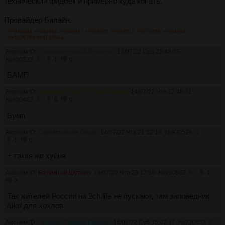
технический фидбек и примерно куда копать.
Провайдер Билайн.
>>949591
>>949612
>>949637
>>952965
>>957512
>>970726
>>984034
>>1026769
>>1033684
Аноним ID:
Очаровательный Веджета
13/07/22 Срд 23:43:35
№
930333
2
1
0
БАМП
Аноним ID:
Вежливый Вольга Святославич
14/07/22 Чтв 17:48:31
№
930463
3
0
0
Бумп
Аноним ID:
Саркастичная Герда
14/07/22 Чтв 21:12:18
№
930526
4
1
0
+ такая же хуйня
Аноним ID:
Безумный Шутило
14/07/22 Чтв 23:17:36
№
930562
5
1
2
Так жителей России на 2ch.life не пускают, там заповедник
/ukr/ для хохлов.
Аноним ID:
Грозный Темный Рыцарь
16/07/22 Суб 15:02:17
№
930832
6