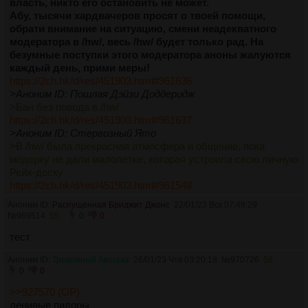
власть, никто его остановить не может.
Абу, тысячи хардвачеров просят о твоей помощи,
обрати внимание на ситуацию, смени неадекватного
модератора в /hw/, весь /hw/ будет только рад. На
безумные поступки этого модератора аноны жалуются
каждый день, прими меры!
https://2ch.hk/d/res/451903.html#961636
>Аноним ID: Пошлая Дэйзи Доддеридж
>Бан без повода в /hw/
https://2ch.hk/d/res/451903.html#961637
>Аноним ID: Стервозный Ято
>В /hw/ была прекрасная атмосфера и общение, пока
модерку не дали малолетке, которая устроила свою личную
Рейх-доску
https://2ch.hk/d/res/451903.html#961548
>Аноним ID: Романтичный Арсен Люпен
Аноним ID:
Распущенная Бриджит Джонс
22/01/23 Вск 07:49:29
>Снять Бан. Правил не нарушал.
№
969514
55
0
0
https://2ch.hk/d/res/451903.html#961483
тест
>Аноним ID: Злобный Балфур Блейн
>Разбаньте, восстановите справедливость.
Аноним ID:
Тревожный Авоська
26/01/23 Чтв 03:20:18
№
970726
56
https://2ch.hk/d/res/451903.html#961337
0
0
>Аноним ID: Романтичный Арсен Люпен
>За что потёрли мои посты? /hw/
>>927570 (OP)
https://2ch.hk/d/res/451903.html#961593
ленивые пидоры