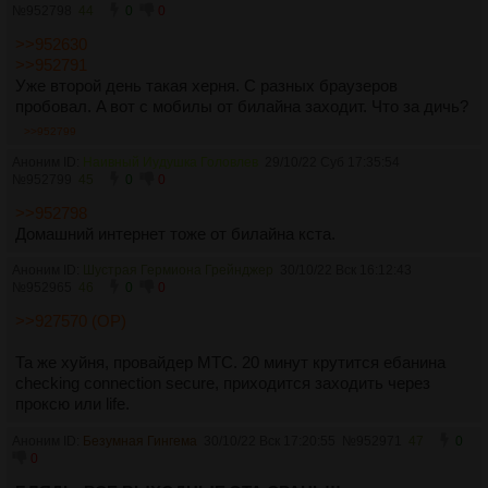
№
952798
44
0
0
>>952630
>>952791
Уже второй день такая херня. С разных браузеров
пробовал. A вот с мобилы от билайна заходит. Что за дичь?
>>952799
Аноним ID:
Наивный Иудушка Головлев
29/10/22 Суб 17:35:54
№
952799
45
0
0
>>952798
Домашний интернет тоже от билайна кста.
Аноним ID:
Шустрая Гермиона Грейнджер
30/10/22 Вск 16:12:43
№
952965
46
0
0
>>927570 (OP)
Та же хуйня, провайдер МТС. 20 минут крутится ебанина
checking connection secure, приходится заходить через
проксю или life.
Аноним ID:
Безумная Гингема
30/10/22 Вск 17:20:55
№
952971
47
0
0