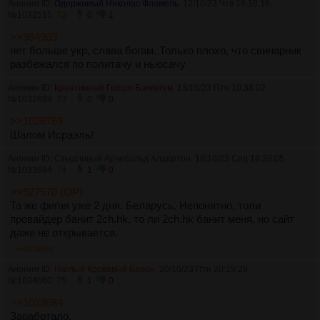
Аноним ID:
Одержимый Николас Фламель
12/10/23 Чтв 16:18:16
№
1032515
72
0
1
>>984903
нет больше укр, слава богам. Только плохо, что свинарник
разбежался по политачу и ньюсачу
Аноним ID:
Креативный Герцог Бэкингем
13/10/23 Птн 10:38:02
№
1032689
73
0
0
>>1026769
Шалом Исраэль!
Аноним ID:
Стыдливый Арчибальд Алдертон
18/10/23 Срд 18:39:05
№
1033684
74
1
0
>>927570 (OP)
Та же фигня уже 2 дня. Беларусь. Непонятно, толи
провайдер банит 2ch.hk, то ли 2ch.hk банит меня, но сайт
даже не открывается.
>>1034060
Аноним ID:
Наглый Кровавый Барон
20/10/23 Птн 20:19:29
№
1034060
75
1
0
>>1033684
Заработало.