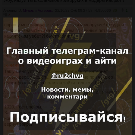
Абу, нахуй ты школьников криворуких в модеры набрал ?
Аноним ID:
Мудрый Астерикс
22/10/22 Суб 09:27:58
№
950066
36
1
4
порашу мне запилите обратно, суки криворукие! откуда я
должен узнавать какая из теорем по свиным пятакам
каклятским уебет?! быстроблять!
>>950411
Аноним ID:
Щедрая Земляная кошка
22/10/22 Суб 09:41:08
№
950079
37
0
0
>>949975
Так у меня уптиковолоконный кабель от интернет
провайдера заходит.., мобильные тут не при чём, со
смартфона могу на политач зайти только с ВПН...
Аноним ID:
Очаровательная Гаечка
22/10/22 Суб 10:10:14
№
950120
38
3
1
1020. Ростелеком.
Закреп удалён, проверял через британский впн. Больше
ноги моей на этой помойке не будет, до тех пор пока не
вернут закреп.
>>950445