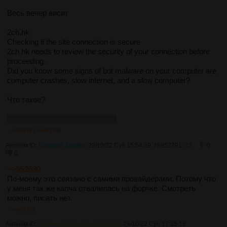
Весь вечер висит
2ch.hk
Checking if the site connection is secure
2ch.hk needs to review the security of your connection before
proceeding.
Did you know some signs of bot malware on your computer are
computer crashes, slow internet, and a slow computer?
Что такое?
Этот пост сделал через 2ch.life
>>952791
>>952798
Аноним ID:
Пошлый Знайка
29/10/22 Суб 15:54:39
№
952791
43
0
0
>>952630
По-моему это связано с самими провайдерами. Потому что
у меня так же капча отвалилась на форчке. Смотреть
можно, писать нет.
>>952798
Аноним ID:
Наивный Иудушка Головлев
29/10/22 Суб 17:35:16