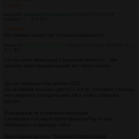
>>949895
Аноним ID:
Занудный Серенький козлик
21/10/22 Птн 19:56:28
№
949895
21
0
0
>>949872
Его майоры нашли, так что уже возвращается.
Аноним ID:
Грубый Джоэл Миллер
21/10/22 Птн 20:44:05
№
949918
22
3
1
Что за хуйня происходит с разделом политач?.., при
попытке зайти браузер выдаёт вот такую ошибку:
Доступ запрещен Код ошибки 1020
Вы не можете получить доступ к 2ch.hk. Обновите страницу
или свяжитесь с владельцем сайта, чтобы запросить
доступ.
Информация об устранении неполадок
Скопируйте и вставьте идентификатор Ray ID при
обращении к владельцу сайта.
Идентификатор луча: 75dbc4a8781d00b4Copied