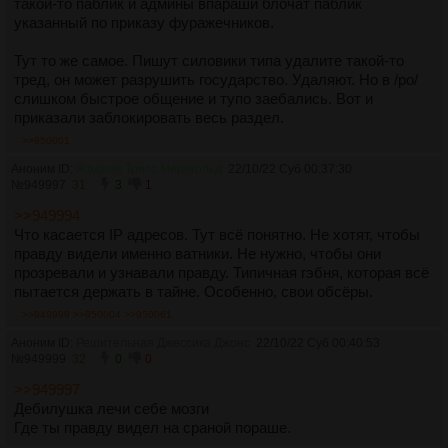
такой-то паблик и админы впараши блочат паблик
указанный по приказу фуражечников.
Тут то же самое. Пишут силовики типа удалите такой-то
тред, он может разрушить государство. Удаляют. Но в /po/
слишком быстрое общение и тупо заебались. Вот и
приказали заблокировать весь раздел.
>>950001
Аноним ID:
Жадная Трисс Меригольд
22/10/22 Суб 00:37:30
№
949997
31
3
1
>>949994
Что касается IP адресов. Тут всё понятно. Не хотят, чтобы
правду видели именно ватники. Не нужно, чтобы они
прозревали и узнавали правду. Типичная гэбня, которая всё
пытается держать в тайне. Особенно, свои обсёры.
>>949999
>>950004
>>950061
Аноним ID:
Решительная Джессика Джонс
22/10/22 Суб 00:40:53
№
949999
32
0
0
>>949997
Дебилушка лечи себе мозги
Где ты правду видел на сраной пораше.