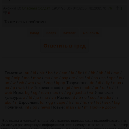
Аноним ID:
Опасный Солдат
19/04/26 Вск 04:32:35
№
1208570
76
1
0
То же есть проблемы
Назад
Вверх
Каталог
Обновить
Ответить в тред
Тематика:
au
/
bi
/
biz
/
bo
/
c
/
em
/
fa
/
fiz
/
fl
/
ftb
/
hh
/
hi
/
me
/
mg
/
mlp
/
mo
/
mov
/
mu
/
ne
/
psy
/
re
/
sci
/
sf
/
sn
/
sp
/
spc
/
tv
/
un
/
w
/
wh
/
wm
/
wp
/
zog
/
kpop
Творчество:
de
/
di
/
diy
/
mus
/
pa
/
p
/
wrk
/
trv
Техника и софт:
gd
/
hw
/
mobi
/
pr
/
ra
/
s
/
t
/
web
Игры:
bg
/
cg
/
ruvn
/
tes
/
v
/
vg
/
gacha
/
wr
Японская
культура:
a
/
fd
/
ja
/
ma
/
vn
Разное:
d
/
b
/
o
/
soc
/
media
/
r
/
abu
/
rf
Взрослым:
fur
/
gg
/
vape
/
h
/
ho
/
hc
/
e
/
fet
/
sex
/
fag
Политика:
int
/
po
/
news
Новые:
man
/
ai
/
nf
Прочие доски
Все права и копирайты на этой странице принадлежат правообладателям.
За любую размещенную информацию несет личную ответственность постер