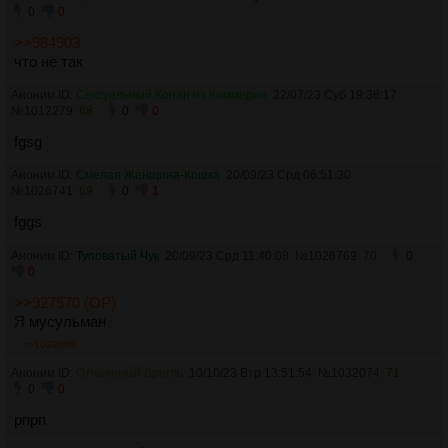
0
0
>>984903
что не так
Аноним ID:
Сексуальный Конан из Киммерии
22/07/23 Суб 19:36:17
№
1012279
68
0
0
fgsg
Аноним ID:
Смелая Женщина-Кошка
20/09/23 Срд 06:51:30
№
1026741
69
0
1
fggs
Аноним ID:
Туповатый Чук
20/09/23 Срд 11:40:08
№
1026769
70
0
0
>>927570 (OP)
Я мусульман
>>1032689
Аноним ID:
Отчаянный Вригль
10/10/23 Втр 13:51:54
№
1032074
71
0
0
рпрп