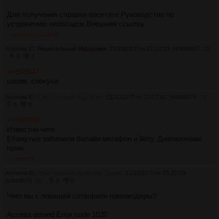
Для получения справки посетите Руководство по
устранению неполадок Внешняя ссылка
>>949975
>>949979
Аноним ID:
Решительный Мурашкин
21/10/22 Птн 21:07:32
№
949927
23
0
2
>>949847
шизик, спокуха
Аноним ID:
Сексуальный Чудо Юдо
21/10/22 Птн 23:27:40
№
949975
24
0
0
>>949918
Известно чего
Ебанутые забанили билайн мегафон и йоту. Диапазонами
прям
>>950079
Аноним ID:
Решительная Джессика Джонс
21/10/22 Птн 23:30:59
№
949976
25
0
0
Чего вы с порашей сотворили говнокодеры?
Access denied Error code 1020