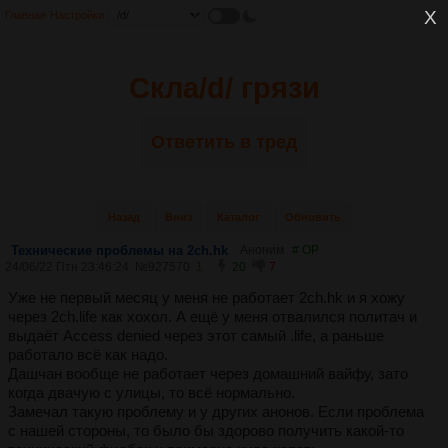
Главная
Настройки
Скла/d/ грязи
Ответить в тред
Назад
Вниз
Каталог
Обновить
Технические проблемы на 2ch.hk
Аноним
# OP
24/06/22 Птн 23:46:24
№
927570
1
20
7
Уже не первый месяц у меня не работает 2ch.hk и я хожу
через 2ch.life как хохол. А ещё у меня отвалился политач и
выдаёт Access denied через этот самый .life, а раньше
работало всё как надо.
Дашчан вообще не работает через домашний вайфу, зато
когда двачую с улицы, то всё нормально.
Замечал такую проблему и у других анонов. Если проблема
с нашей стороны, то было бы здорово получить какой-то