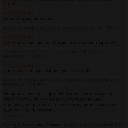
0
0
>>927570 (OP)
Сейм. Макака, чини двач.
Аноним ID: Heaven
21/10/22 Птн 13:04:29
№
949612
14
0
0
>>927570 (OP)
А у меня закреп пропал. Макака, что за хуйня творится?
Аноним ID:
Жадная Трисс Меригольд
21/10/22 Птн 13:25:20
№
949637
15
2
0
>>927570 (OP)
доступа нет ни через hk ни через life с ру IP
Аноним ID:
Тоскливый Лиссабонский потрошитель
21/10/22 Птн 14:32:50
№
949664
16
0
0
На политач пускает с проксёй. Использую Германию от
Hoxx. Постить не могу, но вижу, что подавляющее
большинство постеров -- с флажками других стран. Лишь
единицы с ру флажками.
>>949679
Аноним ID:
Решительный Мурашкин
21/10/22 Птн 15:09:21
№
949679
17