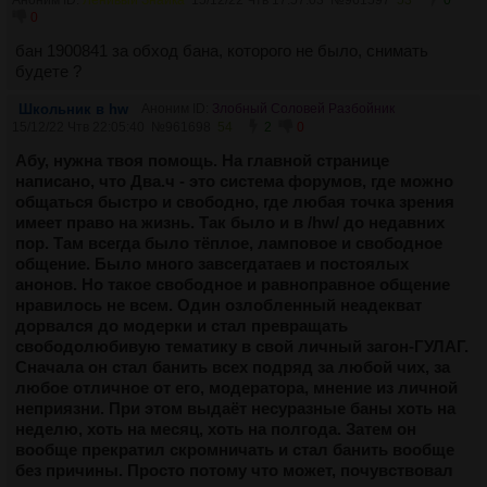
0
0
бан 1900841 за обход бана, которого не было, снимать
будете ?
Школьник в hw
Аноним ID:
Злобный Соловей Разбойник
15/12/22 Чтв 22:05:40
№
961698
54
2
0
Абу, нужна твоя помощь. На главной странице
написано, что Два.ч - это система форумов, где можно
общаться быстро и свободно, где любая точка зрения
имеет право на жизнь. Так было и в /hw/ до недавних
пор. Там всегда было тёплое, ламповое и свободное
общение. Было много завсегдатаев и постоялых
анонов. Но такое свободное и равноправное общение
нравилось не всем. Один озлобленный неадекват
дорвался до модерки и стал превращать
свободолюбивую тематику в свой личный загон-ГУЛАГ.
Сначала он стал банить всех подряд за любой чих, за
любое отличное от его, модератора, мнение из личной
неприязни. При этом выдаёт несуразные баны хоть на
неделю, хоть на месяц, хоть на полгода. Затем он
вообще прекратил скромничать и стал банить вообще
без причины. Просто потому что может, почувствовал