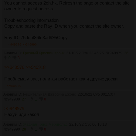
You cannot access 2ch.hk. Refresh the page or contact the site
owner to request access.
Troubleshooting information
Copy and paste the Ray ID when you contact the site owner.
Ray ID: 75dcbf86fc3ad995Copy
>>949979
>>949990
Аноним ID:
Грозный Криспин Кронк
21/10/22 Птн 23:45:25
№
949979
26
0
3
>>949976
>>949918
Проблема у вас, политач работает как и другие доски
>>949989
Аноним ID:
Решительная Джессика Джонс
22/10/22 Суб 00:15:07
№
949989
27
1
0
>>949979
Нахуй иди какол
Аноним ID:
Жадная Трисс Меригольд
22/10/22 Суб 00:16:13
№
949990
28
1
0