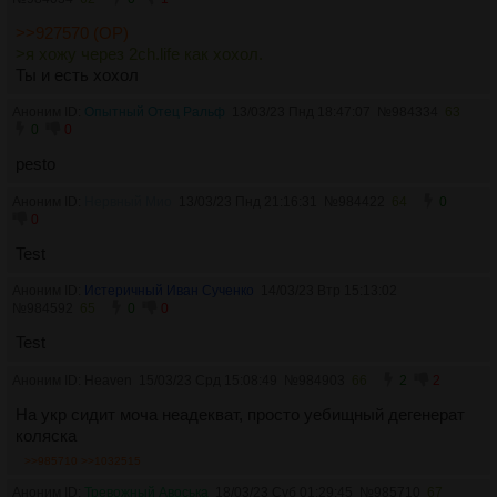
>>927570 (OP)
>я хожу через 2ch.life как хохол.
Ты и есть хохол
Аноним ID:
Опытный Отец Ральф
13/03/23 Пнд 18:47:07
№
984334
63
0
0
pesto
Аноним ID:
Нервный Мио
13/03/23 Пнд 21:16:31
№
984422
64
0
0
Test
Аноним ID:
Истеричный Иван Сученко
14/03/23 Втр 15:13:02
№
984592
65
0
0
Test
Аноним ID: Heaven
15/03/23 Срд 15:08:49
№
984903
66
2
2
На укр сидит моча неадекват, просто уебищный дегенерат
коляска
>>985710
>>1032515
Аноним ID:
Тревожный Авоська
18/03/23 Суб 01:29:45
№
985710
67