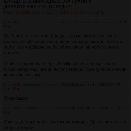
БЛЯДЬ, ВСЕ ВЫХОДНЫЕ ЭТА СРАНЬ!!!
ДЕЛАЙТЕ УЖЕ ЧТО_НИБУДЬ!!!
https://2ch.life/hw/src/6227356/16671395441380.png
Аноним ID:
Угрюмый Кум Тыква
30/10/22 Вск 17:45:57
№
952978
48
0
0
На Теле2 то же самое. Дня два-три мог зайти только на
главную 2ch.hk, но ни на одну доску, куда пытался нажать
зайти не смог. Вроде не безобразничал, ни чего такого не
постил.
Сейчас попробовал через 2ch.life, и почти сразу зашёл.
Сюда, например, иначе не получалось. Тоже ругалось чекин
коннекшен секьюр.
Аноним ID:
Одаренный Сапожкин
30/10/22 Вск 20:32:16
№
953004
49
0
0
Тоже самое
Аноним ID:
Шкодливый Зорро
01/11/22 Втр 16:01:38
№
953309
50
0
0
Очень долгая подгрузка страниц и медиа. Vpn не помогает в
этой ситуации