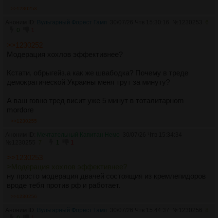
>>1230253
Аноним ID:
Вульгарный Форест Гамп
30/07/26 Чтв 15:30:16
№
1230253
6
0
1
>>1230252
Модерация хохлов эффективнее?
Кстати, обрыгейз,а как же швабодка? Почему в треде
демократической Украины меня трут за минуту?
А ваш говно тред висит уже 5 минут в тоталитарноm
mordore
>>1230255
Аноним ID:
Мечтательный Капитан Немо
30/07/26 Чтв 15:34:34
№
1230255
7
1
1
>>1230253
>Модерация хохлов эффективнее?
ну просто модерация двачей состоящия из кремлепидоров
вроде тебя против рф и работает.
>>1230256
Аноним ID:
Вульгарный Форест Гамп
30/07/26 Чтв 15:44:37
№
1230256
8