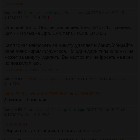
>>1230284
Аноним ID:
Саркастичная Нерида Волчанова
30/07/26 Чтв 18:09:45
№
1230282
22
4
1
Ошибка! Код 0, Постинг запрещён. Бан: 3840771. Причина:
/po/ 7 - Обрыжка //!po. Суб Авг 01 00:00:00 2026
Каллясная нейросеть за минуту удаляет и банит. Убирайте
своё говно киримкодаунское. Ни один даун типа киримки не
может за минуту удалить. Вы настроили нейросеть на всех
не подzалупных.
>>1230288
>>1230293
>>1230312
Аноним ID:
Тревожный Спрутс
30/07/26 Чтв 18:15:23
№
1230283
23
0
0
https://2ch.su/wm/res/3892965.html#10862239
Дожили.... Гомовайп.
Аноним ID:
Саркастичный Святогор-богатырь
30/07/26 Чтв 18:33:42
№
1230284
24
0
0
>>1230281
Обрыга, а ты чо завизжала хуита колясная?