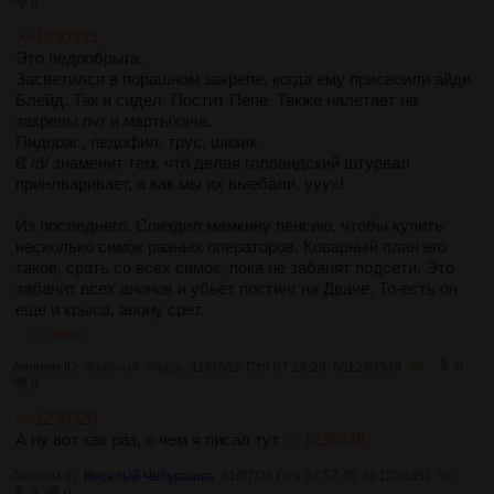
0
>>1230339
Это педообрыга.
Засветился в порашном закрепе, когда ему присвоили айди
Блейд. Так и сидел. Постит Пепе. Также налетает на
закрепы nvr и мартыхача.
Пидорас, педофил, трус, шизик.
В /d/ знаменит тем, что делая голоандский штурвал
принлваривает, а как мы их выебали, ууух!
Из последнего. Спиздил мамкину пенсию, чтобы купить
несколько симок разных операторов. Коварный план его
таков, срать со всех симок, пока не забанят подсети. Это
забанит всех анонов и убьет постинг на Дваче. То-есть он
еще и крыса, анону срет.
>>1230349
Аноним ID:
Злобный Упырь
31/07/26 Птн 07:28:29
№
1230349
49
0
0
>>1230320
А ну вот как раз, о чем я писал тут
>>1230348
Аноним ID:
Веселый Чебурашка
31/07/26 Птн 07:57:45
№
1230351
50