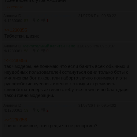
Тоже висели с утра ЧАСАМИ
>>1230370
Аноним ID:
Шкодливый Джеймс Мориарти
31/07/26 Птн 09:50:22
№
1230360
57
0
1
>>1230355
Таблетки, шизик
Аноним ID:
Мечтательный Капитан Немо
31/07/26 Птн 09:53:07
№
1230361
58
0
0
>>1230356
так чмодеры, не понимаю что если банить всех обычных и
неудобных пользователей остануться одни только боты с
миллионом бот акков. или набортотлично понимают и эти
русофобские хуесосы именно к этому и стремились.
свиноботы теперь активно стебуться в wm и по благодаря
такой говно модерации.
Аноним ID:
Шкодливый Джеймс Мориарти
31/07/26 Птн 09:54:02
№
1230362
59
0
2
>>1230356
Говно свинявое, эти треды чо не репортиш?