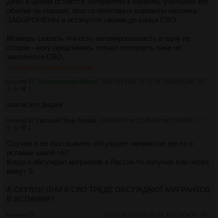
Двач в целом остаётся толерантен к нахрюку, учитывая его
обилие на пораше, просто некоторые варианты нахрюка
ЗАБОРОНЕНЫ и останутся такими до конца СВО.
Можешь сказать что есть ангажированность в одну из
сторон - могу предложить только потерпеть пока не
закончится СВО.
>>1230409
>>1230418
>>1231304
Аноним ID:
Депрессивная Фуксия
31/07/26 Птн 12:12:31
№
1230396
76
0
1
лахта это дырки
Аноним ID:
Грозный Тяни-Толкай
31/07/26 Птн 12:45:46
№
1230400
77
3
1
Схуяли в по лахташваль обсуждает мигрантов где-то в
испании какой-то?
Когда я обсуждал мигрантов в России то получил бан через
минут 5.
А СХУЯЛИ ОНИ В СВО ТРЕДЕ ОБСУЖДАЮТ МИГРАНТОВ
В ИСПАНИИ?
Аноним ID:
Стыдливый Зэро Кирю
31/07/26 Птн 13:30:28
№
1230409
78