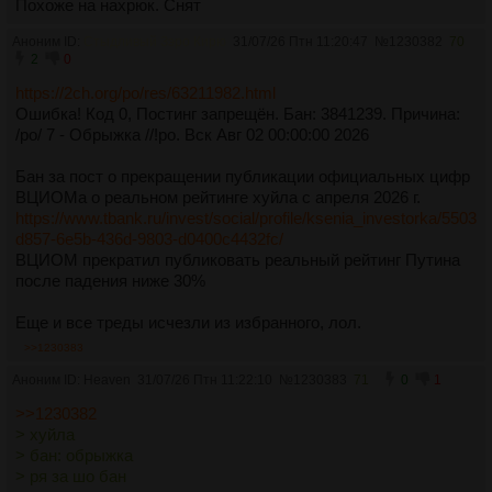
Похоже на нахрюк. Снят
Аноним ID:
Стыдливый Зэро Кирю
31/07/26 Птн 11:20:47
№
1230382
70
2
0
https://2ch.org/po/res/63211982.html
Ошибка! Код 0, Постинг запрещён. Бан: 3841239. Причина:
/po/ 7 - Обрыжка //!po. Вск Авг 02 00:00:00 2026
Бан за пост о прекращении публикации официальных цифр
ВЦИОМа о реальном рейтинге хуйла с апреля 2026 г.
https://www.tbank.ru/invest/social/profile/ksenia_investorka/5503
d857-6e5b-436d-9803-d0400c4432fc/
ВЦИОМ прекратил публиковать реальный рейтинг Путина
после падения ниже 30%
Еще и все треды исчезли из избранного, лол.
>>1230383
Аноним ID: Heaven
31/07/26 Птн 11:22:10
№
1230383
71
0
1
>>1230382
> хуйла
> бан: обрыжка
> ря за шо бан