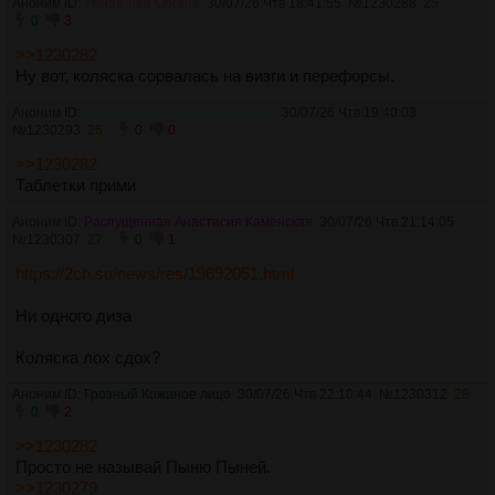
Аноним ID:
Умная Лея Органа
30/07/26 Чтв 18:41:55
№
1230288
25
0
3
>>1230282
Ну вот, коляска сорвалась на визги и перефорсы.
Аноним ID:
Вежливый Балдак Борисьевич
30/07/26 Чтв 19:40:03
№
1230293
26
0
0
>>1230282
Таблетки прими
Аноним ID:
Распущенная Анастасия Каменская
30/07/26 Чтв 21:14:05
№
1230307
27
0
1
https://2ch.su/news/res/19692051.html
Ни одного диза
Коляска лох сдох?
Аноним ID:
Грозный Кожаное лицо
30/07/26 Чтв 22:10:44
№
1230312
28
0
2
>>1230282
Просто не называй Пыню Пыней.
>>1230279