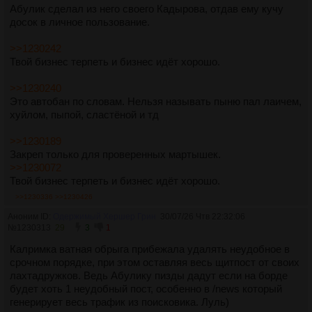
Абулик сделал из него своего Кадырова, отдав ему кучу
досок в личное пользование.
>>1230242
Твой бизнес терпеть и бизнес идёт хорошо.
>>1230240
Это автобан по словам. Нельзя называть пыню пал лаичем,
хуйлом, пыпой, сластёной и тд
>>1230189
Закреп только для проверенных мартышек.
>>1230072
Твой бизнес терпеть и бизнес идёт хорошо.
>>1230336
>>1230426
Аноним ID:
Одержимый Хершер Грин
30/07/26 Чтв 22:32:06
№
1230313
29
3
1
Калримка ватная обрыга прибежала удалять неудобное в
срочном порядке, при этом оставляя весь щитпост от своих
лахтадружков. Ведь Абулику пизды дадут если на борде
будет хоть 1 неудобный пост, особенно в /news который
генерирует весь трафик из поисковика. Луль)