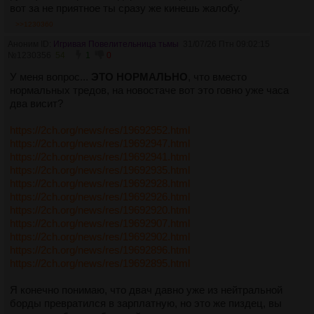
вот за не приятное ты сразу же кинешь жалобу.
>>1230360
Аноним ID:
Игривая Повелительница тьмы
31/07/26 Птн 09:02:15
№
1230356
54
1
0
У меня вопрос...
ЭТО НОРМАЛЬНО
, что вместо
нормальных тредов, на новостаче вот это говно уже часа
два висит?
https://2ch.org/news/res/19692952.html
https://2ch.org/news/res/19692947.html
https://2ch.org/news/res/19692941.html
https://2ch.org/news/res/19692935.html
https://2ch.org/news/res/19692928.html
https://2ch.org/news/res/19692926.html
https://2ch.org/news/res/19692920.html
https://2ch.org/news/res/19692907.html
https://2ch.org/news/res/19692902.html
https://2ch.org/news/res/19692896.html
https://2ch.org/news/res/19692895.html
Я конечно понимаю, что двач давно уже из нейтральной
борды превратился в зарплатную, но это же пиздец, вы