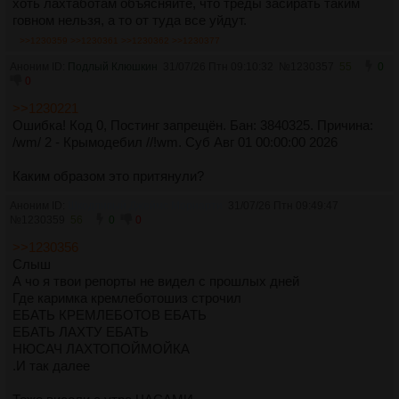
хоть лахтаботам объясняйте, что треды засирать таким
говном нельзя, а то от туда все уйдут.
>>1230359
>>1230361
>>1230362
>>1230377
Аноним ID:
Подлый Клюшкин
31/07/26 Птн 09:10:32
№
1230357
55
0
0
>>1230221
Ошибка! Код 0, Постинг запрещён. Бан: 3840325. Причина:
/wm/ 2 - Крымодебил //!wm. Суб Авг 01 00:00:00 2026
Каким образом это притянули?
Аноним ID:
Шкодливый Джеймс Мориарти
31/07/26 Птн 09:49:47
№
1230359
56
0
0
>>1230356
Слыш
А чо я твои репорты не видел с прошлых дней
Где каримка кремлеботошиз строчил
ЕБАТЬ КРЕМЛЕБОТОВ ЕБАТЬ
ЕБАТЬ ЛАХТУ ЕБАТЬ
НЮСАЧ ЛАХТОПОЙМОЙКА
.И так далее