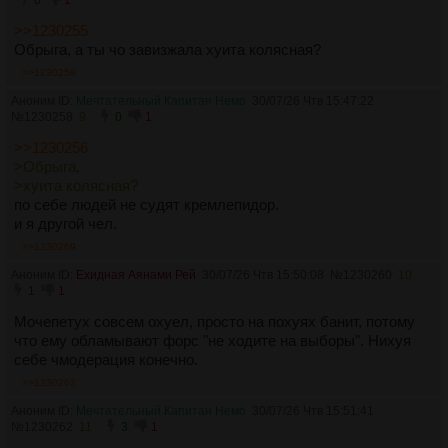
0
1
>>1230255
Обрыга, а ты чо завизжала хуита колясная?
>>1230258
Аноним ID:
Мечтательный Капитан Немо
30/07/26 Чтв 15:47:22
№
1230258
9
0
1
>>1230256
>Обрыга,
>хуита колясная?
по себе людей не судят кремлепидор.
и я другой чел.
>>1230269
Аноним ID:
Ехидная Аянами Рей
30/07/26 Чтв 15:50:08
№
1230260
10
1
1
Мочепетух совсем охуел, просто на похуях банит, потому
что ему обламывают форс "не ходите на выборы". Нихуя
себе чмодерация конечно.
>>1230262
Аноним ID:
Мечтательный Капитан Немо
30/07/26 Чтв 15:51:41
№
1230262
11
3
1