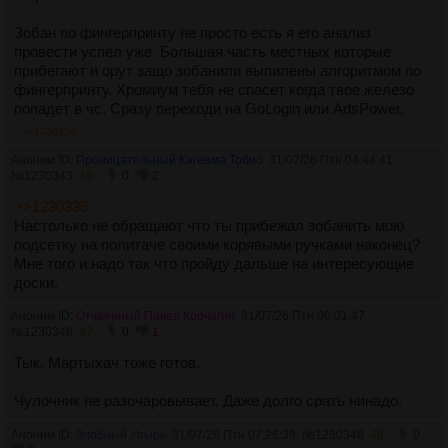
Зобан по фингерпринту не просто есть я его анализ
провести успел уже. Большая часть местных которые
прибегают и орут защо зобанили выпилены алгоритмом по
фингерпринту. Хромиум тебя не спасет когда твое железо
попадет в чс. Сразу переходи на GoLogin или AdsPower.
>>1230354
Аноним ID:
Проницательный Кагеяма Тобио
31/07/26 Птн 04:44:41
№
1230343
46
0
2
>>1230339
Настолько не обращают что ты прибежал зобанить мою
подсетку на политаче своими корявыми ручками наконец?
Мне того и надо так что пройду дальше на интересующие
доски.
Аноним ID:
Отчаянный Павел Корчагин
31/07/26 Птн 06:01:47
№
1230346
47
0
1
Тык. Мартыхач тоже готов.
Чулочник не разочаровывает. Даже долго срать нинадо.
Аноним ID:
Злобный Упырь
31/07/26 Птн 07:26:39
№
1230348
48
0