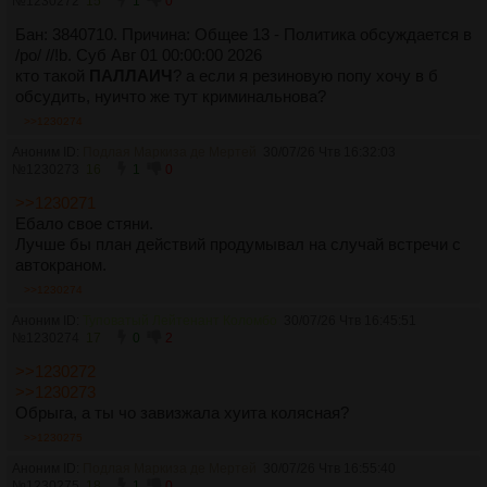
№
1230272
15
1
0
Бан: 3840710. Причина: Общее 13 - Политика обсуждается в
/po/ //!b. Суб Авг 01 00:00:00 2026
кто такой
ПАЛЛАИЧ
? а если я резиновую попу хочу в б
обсудить, нуичто же тут криминальнова?
>>1230274
Аноним ID:
Подлая Маркиза де Мертей
30/07/26 Чтв 16:32:03
№
1230273
16
1
0
>>1230271
Ебало свое стяни.
Лучше бы план действий продумывал на случай встречи с
автокраном.
>>1230274
Аноним ID:
Туповатый Лейтенант Коломбо
30/07/26 Чтв 16:45:51
№
1230274
17
0
2
>>1230272
>>1230273
Обрыга, а ты чо завизжала хуита колясная?
>>1230275
Аноним ID:
Подлая Маркиза де Мертей
30/07/26 Чтв 16:55:40
№
1230275
18
1
0