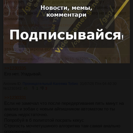
Давно нет такого. Этот додик месяца четыре тут
копротивляется, воюя непонятно с кем. Постоянно пишет
что в очередной раз победил двач, но на него не обращают
внимание.
>>1230340
>>1230343
>>1230348
>>1230355
Аноним ID: Heaven
31/07/26 Птн 02:40:05
№
1230340
43
0
0
>>1230339
это хозяин закрепа если что...
Аноним ID: Heaven
31/07/26 Птн 04:00:15
№
1230341
44
0
0
>>1230335
Его нет. Угадывай.
Аноним ID:
Проницательный Кагеяма Тобио
31/07/26 Птн 04:40:30
№
1230342
45
1
3
>>1230331
Если не замечал что после передергивания пять минут на
анализ и зобан с новым айпишником автоматом то ты
срешь недостаточно.
Попробуй в б политотой посрать кекус
Строгость мочпетушиного алгоритма там самая анально
огороженная.