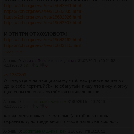
https://2ch.org/news/res/19692941.html
https://2ch.org/news/res/19692935.html
https://2ch.org/news/res/19692926.html
https://2ch.org/news/res/19692907.html
И ЭТИ ТРИ ОТ ХОХЛОБОТА!
https://2ch.org/news/res/19693162.html
https://2ch.org/news/res/19693116.html
>>1230372
Аноним ID:
Игривая Повелительница тьмы
31/07/26 Птн 10:21:52
№
1230370
63
2
0
>>1230359
А я чё, утром на двощи захожу чтоб настроение на целый
день себе портить? Яж не ебанутый, пишу что вижу, а вижу
щяс спам говна от лахтаботов и ципсошников.
Аноним ID:
Грозный Герцог Бэкингем
31/07/26 Птн 10:23:16
№
1230371
64
0
0
как же меня прикалыет wm чмо (авто)бан за слова
охранители, но треде висят гомосллдаты уже всю ноч.
Аноним ID:
Воспитанная Джина Грей
31/07/26 Птн 10:26:52