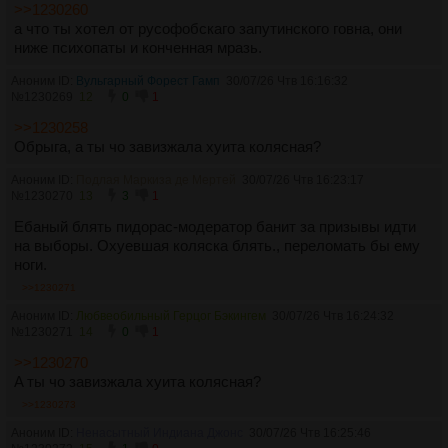
>>1230260
а что ты хотел от русофобскаго запутинского говна, они
ниже психопаты и конченная мразь.
Аноним ID:
Вульгарный Форест Гамп
30/07/26 Чтв 16:16:32
№
1230269
12
0
1
>>1230258
Обрыга, а ты чо завизжала хуита колясная?
Аноним ID:
Подлая Маркиза де Мертей
30/07/26 Чтв 16:23:17
№
1230270
13
3
1
Ебаный блять пидорас-модератор банит за призывы идти
на выборы. Охуевшая коляска блять., переломать бы ему
ноги.
>>1230271
Аноним ID:
Любвеобильный Герцог Бэкингем
30/07/26 Чтв 16:24:32
№
1230271
14
0
1
>>1230270
A ты чо завизжала хуита колясная?
>>1230273
Аноним ID:
Ненасытный Индиана Джонс
30/07/26 Чтв 16:25:46