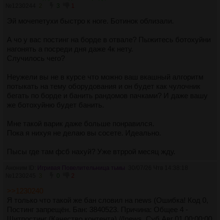
№
1230244
2
3
1
Эй мочепетухи быстро к ноге. Ботинок облизали.
А чо у вас постинг на борде в отвале? Пыжитесь ботохуйни
нагонять а посреди дня даже 4к нету.
Случилось чего?
Неужели вы не в курсе что можно ваш вкашный алгоритм
потыкать на тему оборудования и он будет как чулочник
бегать по борде и банить рандомов пачками? И даже вашу
же ботохуйню будет банить.
Мне такой варик даже больше понравился.
Пока я нихуя не делаю вы сосете. Идеально.
Пысы где там фсб нахуй? Уже втррой месяц жду.
Аноним ID:
Игривая Повелительница тьмы
30/07/26 Чтв 14:38:18
№
1230245
3
0
2
>>1230240
Я только что такой же бан словил на news (Ошибка! Код 0,
Постинг запрещён. Бан: 3840523. Причина: Общее 4 -
Шитпостинг (Качество контента) //!news. Суб Авг 01 00:00:00