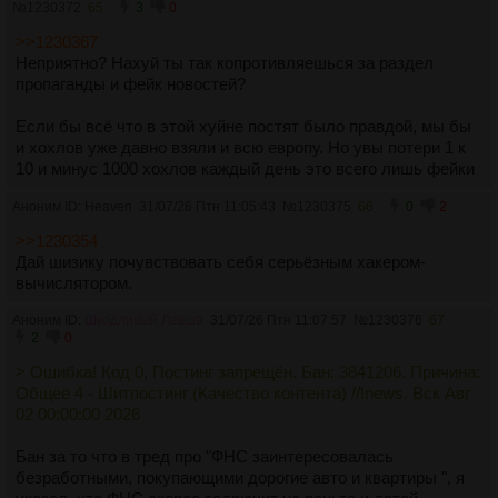
№
1230372
65
3
0
>>1230367
Неприятно? Нахуй ты так копротивляешься за раздел
пропаганды и фейк новостей?
Если бы всё что в этой хуйне постят было правдой, мы бы
и хохлов уже давно взяли и всю европу. Но увы потери 1 к
10 и минус 1000 хохлов каждый день это всего лишь фейки
Аноним ID: Heaven
31/07/26 Птн 11:05:43
№
1230375
66
0
2
>>1230354
Дай шизику почувствовать себя серьёзным хакером-
вычислятором.
Аноним ID:
Шкодливый Левша
31/07/26 Птн 11:07:57
№
1230376
67
2
0
> Ошибка! Код 0, Постинг запрещён. Бан: 3841206. Причина:
Общее 4 - Шитпостинг (Качество контента) //!news. Вск Авг
02 00:00:00 2026
Бан за то что в тред про "ФНС заинтересовалась
безработными, покупающими дорогие авто и квартиры ", я