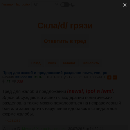
Главная
Настройки
Скла/d/ грязи
Ответить в тред
Назад
Вниз
Каталог
Обновить
Тред для жалоб и предложений разделов news, wm, po
Аноним
## Mod ##
# OP
10/01/26 Суб 17:23:25
№
1188599
1
27
238
/news/, /po/ и /wm/
Тред для жалоб и предложений
.
Здесь обсуждаются аспекты модерации политических
разделов, а также можно пожаловаться на неправомерный
бан или зарепортить нарушение вдобавок к стандартной
форме жалобы.
>>1231385
Аноним ID:
Мудрый Ходжа Насреддин
30/07/26 Чтв 14:32:44