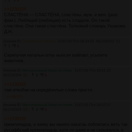
2
0
>>1230334
СЛАСТЁНА — СЛАСТЁНА, сластёны, муж. и жен. (разг.
фам.). Любящий (любящая) есть сладкое. Он такой
сластёна. Она такая сластёна. Толковый словарь Ушакова.
Д.Н.
Аноним ID:
Одержимый Джокер
31/07/26 Птн 08:34:52
№
1230352
51
1
1
Скрипучая наталья-оглы ньюсач вайпает, усыпите
животное.
Аноним ID:
Мечтательный Капитан Немо
31/07/26 Птн 08:51:20
№
1230354
52
0
0
>>1230342
там атвобан на опредённлые слова просто.
>>1230375
Аноним ID:
Мечтательный Капитан Немо
31/07/26 Птн 08:52:57
№
1230355
53
0
0
>>1230339
кремлепидор, а заяву вы нанего накатаь побоялись веть так
русофбский кремлепидор, хотя он даже и не скрывался, а