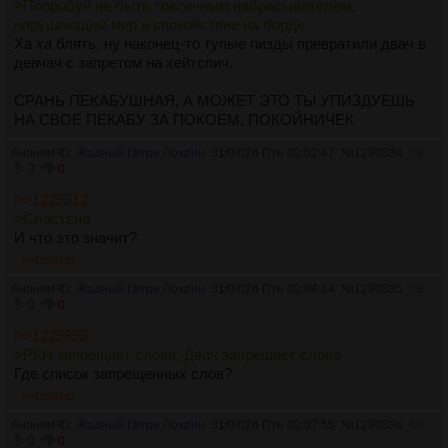
>Попробуй не быть токсичным набрасывателем,
нарушающим мир и спокойствие на борде.
Ха ха блять, ну наконец-то тупые пизды превратили двач в
девчач с запретом на хейтспич.
СРАНЬ ПЕКАБУШНАЯ, А МОЖЕТ ЭТО ТЫ УПИЗДУЕШЬ
НА СВОЕ ПЕКАБУ ЗА ПОКОЕМ, ПОКОЙНИЧЕК
Аноним ID:
Жадный Гатри Лохрин
31/07/26 Птн 02:02:47
№
1230334
38
3
0
>>1229312
>Cластена
И что это значит?
>>1230351
Аноним ID:
Жадный Гатри Лохрин
31/07/26 Птн 02:04:14
№
1230335
39
0
0
>>1229893
>РКН запрещает слова, Двач запрещает слова
Где список запрещенных слов?
>>1230341
Аноним ID:
Жадный Гатри Лохрин
31/07/26 Птн 02:07:55
№
1230336
40
0
0