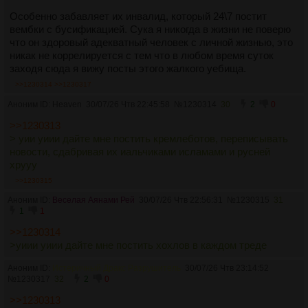
Особенно забавляет их инвалид, который 24\7 постит
вембки с бусификацией. Сука я никогда в жизни не поверю
что он здоровый адекватный человек с личной жизнью, это
никак не коррелируется с тем что в любом время суток
заходя сюда я вижу посты этого жалкого уебища.
>>1230314
>>1230317
Аноним ID: Heaven
30/07/26 Чтв 22:45:58
№
1230314
30
2
0
>>1230313
> уии уиии дайте мне постить кремлеботов, переписывать
новости, сдабривая их иальчиками исламами и русней
хрууу
>>1230315
Аноним ID:
Веселая Аянами Рей
30/07/26 Чтв 22:56:31
№
1230315
31
1
1
>>1230314
>уиии уиии дайте мне постить хохлов в каждом треде
Аноним ID:
Истеричный Дракс Разрушитель
30/07/26 Чтв 23:14:52
№
1230317
32
2
0
>>1230313