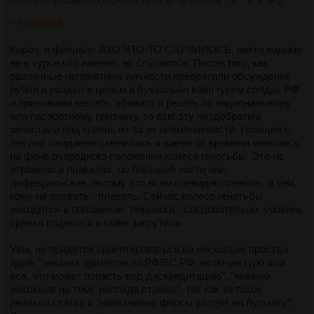
Аноним ID: Heaven
31/07/26 Птн 12:03:32
№
1230394
75
5
2
>>1230393
Короч, в феврале 2022 ЧТО-ТО СЛУЧИЛОСЬ, никто видимо
не в курсе что именно, но случилось. После того, как
различные неприятные личности превратили обсуждение
рубля и раздел в целом в буквально вайп гуром солдат РФ
и призывами вешать, убивать и резать по национальному
или паспортному признаку, то всю эту пиздобратию
зачистили под корень из-за их невменяемости. Позиция с
тех пор ожидаемо сменилась и время от времени менялась
на фоне очередного положения колеса генотьбы. Это не
отражено в правилах, по большей части они
дофевральские, потому что всем очевидно плевать, а тем,
кому не плевать - плевать. Сейчас колесо генотьбы
находится в положении "перемога", следовательно, уровень
сранья поднялся и гайки закрутили.
Увы, но придётся ориентироваться на несколько простых
идей: "никаких прилётов по РФ/ВС РФ, включая гуро или
все, что может попасть под дискредитацию", "никаких
нахрюков на тему распада страны", так как за такое
реально статья и "навязчивые форсы уходят на бутылку".