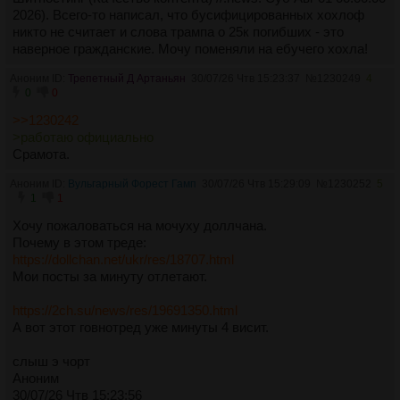
2026). Всего-то написал, что бусифицированных хохлоф
никто не считает и слова трампа о 25к погибших - это
наверное гражданские. Мочу поменяли на ебучего хохла!
Аноним ID:
Трепетный Д Артаньян
30/07/26 Чтв 15:23:37
№
1230249
4
0
0
>>1230242
>работаю официально
Срамота.
Аноним ID:
Вульгарный Форест Гамп
30/07/26 Чтв 15:29:09
№
1230252
5
1
1
Хочу пожаловаться на мочуху доллчана.
Почему в этом треде:
https://dollchan.net/ukr/res/18707.html
Мои посты за минуту отлетают.
https://2ch.su/news/res/19691350.html
А вот этот говнотред уже минуты 4 висит.
слыш э чорт
Аноним
30/07/26 Чтв 15:23:56