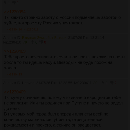
1
1
>>1230394
Ты как-то странно заботу о России подменяешь заботой о
хуйле, которое эту Россию уничтожает.
>>1230410
>>1230411
Аноним ID:
Ехидная Элизабет Батори
31/07/26 Птн 13:31:14
№
1230410
79
0
0
>>1230409
Тебе просто пояснили что если твои посты похожи на посты
хохла то ты идешь нахуй. Выводы - не будь похож на
хохла.
>>1230425
Аноним ID: Heaven
31/07/26 Птн 13:38:55
№
1230411
80
1
2
>>1230409
Ты хуету сочиняешь, потому что иначе 5 евроцентов тебе
не заплатят. Или ты родился при Путине и ничего не видел
до него.
В нулевых мой город был впереди планеты всей по
количеству маргиналов, убийств, отрицательной
рождаемости и прочего, а сейчас он расцветает.