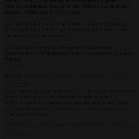
указал, что ФНС скорее задрючит не раньте и детей
кабанов, а степашек бюджетников, требуя с них выписки о
доходах, позволивших купить ладу.
Вы вообще видите во что превратили "систему форумов,
где можно общаться быстро и свободно, где любая точка
зрения имеет право на жизнь"?
К слову, никаких четких критериев и определения
"Щитпостинга" и "Обрыжности" никто так и не дал. Помойка
ГБшная.
>>1230379
Аноним ID: Heaven
31/07/26 Птн 11:09:46
№
1230377
68
0
2
>>1230356
Когда заметили, тогда почистили. Это не настолько крупная
доска чтобы вешать автобан как на пораше, имхо.
А 24/7 ее никто не пюмониториь, как бы скрипучие обрыги
не старались хрюкать что мол лахта в модерации невер
слип. Хуита это все.
Аноним ID: Heaven
31/07/26 Птн 11:11:52
№
1230379
69
0
0
>>1230376