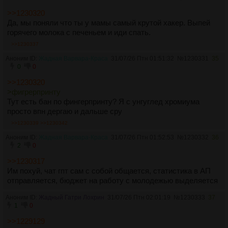
>>1230320
Да, мы поняли что ты у мамы самый крутой хакер. Выпей
горячего молока с печеньем и иди спать.
>>1230337
Аноним ID:
Жадная Варвара-Краса
31/07/26 Птн 01:51:32
№
1230331
35
0
0
>>1230320
>фигрерпринту
Тут есть бан по фингерпринту? Я с унгуглед хромиума
просто впн дергаю и дальше сру
>>1230339
>>1230342
Аноним ID:
Жадная Варвара-Краса
31/07/26 Птн 01:52:53
№
1230332
36
2
0
>>1230317
Им похуй, чат гпт сам с собой общается, статистика в АП
отправляется, бюджет на работу с молодежью выделяется
Аноним ID:
Жадный Гатри Лохрин
31/07/26 Птн 02:01:19
№
1230333
37
1
0
>>1229129