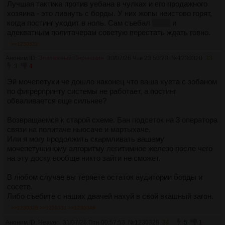
Лучшая тактика против уебана в чулках и его продажного
хозяина - это ливнуть с борды. У них жопы неистово горят,
когда постинг уходит в ноль. Сам съебал
на еч
и
адекватным политачерам советую перестать ждать говно.
>>1230332
Аноним ID:
Эпатажный Перышкин
30/07/26 Чтв 23:50:23
№
1230320
33
3
4
Эй мочепетухи че дошло наконец что ваша хуета с зобаном
по фигрерпринту системы не работает, а постинг
обваливается еще сильнее?
Возвращаемся к старой схеме. Бан подсеток на 3 оператора
связи на политаче ньюсаче и мартыхаче.
Или я могу продолжить скармливать вашему
мочепетушиному алгоритму легитимное железо после чего
на эту доску вообще никто зайти не сможет.
В любом случае вы теряете остаток аудитории борды и
сосете.
Либо съебите с наших двачей нахуй в свой вкашный загон.
>>1230328
>>1230331
>>1230349
Аноним ID: Heaven
31/07/26 Птн 00:57:53
№
1230328
34
5
1