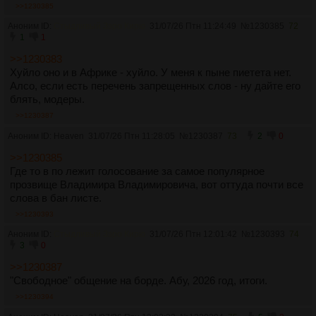
>>1230385
Аноним ID:
Стыдливый Зэро Кирю
31/07/26 Птн 11:24:49
№
1230385
72
1
1
>>1230383
Хуйло оно и в Африке - хуйло. У меня к пыне пиетета нет.
Алсо, если есть перечень запрещенных слов - ну дайте его
блять, модеры.
>>1230387
Аноним ID: Heaven
31/07/26 Птн 11:28:05
№
1230387
73
2
0
>>1230385
Где то в по лежит голосование за самое популярное
прозвище Владимира Владимировича, вот оттуда почти все
слова в бан листе.
>>1230393
Аноним ID:
Стыдливый Зэро Кирю
31/07/26 Птн 12:01:42
№
1230393
74
3
0
>>1230387
"Свободное" общение на борде. Абу, 2026 год, итоги.
>>1230394