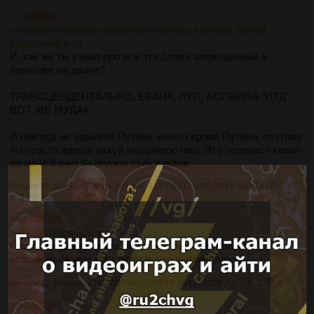
>>1230312
>Нельзя называть пыню пал лаичем, хуйлом, пыпой,
сластёной и тд
И, как же ты узнал про все эти слова запрещенные в
политике на дваче?
ТРАНСЦЕНДЕНТАЛЬНО, ЕБАНА, ЛУЛ, АСОБИНА "ИТД",
ВОТ ЖЕ МУДАК
Я никогда не называл Путина чем-то кроме Путина, поэтому
ты просто идешь нахуй пиздлявое чмо: Это педераст какол
на моче банит за поджог срак каклов.
Аноним ID:
Жадный Гатри Лохрин
31/07/26 Птн 02:09:14
№
1230337
41
2
3
>>1230328
> Выпей горячего молока
Придурок диванный не знает что пьют теплое, но
понтануться ему так хочется, что высрал ложь.
Аноним ID: Heaven
31/07/26 Птн 02:30:18
№
1230339
42
2
1
>>1230331