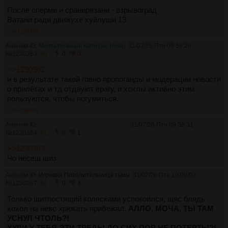
После сперми и сранирязани - взрывоград
Ватани ради движухе хуйлуши 13
>>1230363
Аноним ID:
Мечтательный Капитан Немо
31/07/26 Птн 09:56:28
№
1230363
60
0
0
>>1230362
и в результате такой говно пропоганды и модерации новости
о прилётах и тд отдауют врагу, и хохлы активно этим
пользуются, чтобы погумиться.
>>1230364
Аноним ID:
Шкодливый Джеймс Мориарти
31/07/26 Птн 09:58:31
№
1230364
61
0
1
>>1230363
Чо несеш шиз
Аноним ID:
Игривая Повелительница тьмы
31/07/26 Птн 10:09:00
№
1230367
62
0
4
Только шитпостящий колясками успокоился, щяс блядь
хохол на невс хрюкать прибежал.
АЛЛО, МОЧА, ТЫ ТАМ
УСНУЛ ЧТОЛЬ?!
ХУЛИ У ТЕБЯ ЭТИ ТРЕДЫ ДО СИХ ПОР НЕ ПОТЕРТЫ?!