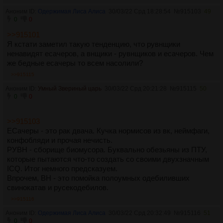
Все ваши марковы и прочие косплейщицы - посторонние
Аноним ID:
Одержимая Лиса Алиса
30/03/22 Срд 18:28:54
№
915103
49
люди, а ваши обсуждения этих личностей - сплошная
0
0
фагготия. А место такому в /fag/.
>>915101
Вы 5 лет "набигали" на фест с нулевым результатом,
Я кстати заметил такую тенденцию, что рувнщики
наконец, маркову самому надоело делать фест, и вы вроде
ненавидят есачеров, а внщики - рувнщиков и есачеров. Чем
такие победилтели, и тут вам новые организаторы проводят
же бедные есачеры то всем насолили?
шершавым по губам. И вы в очередной раз обосрётесь, и в
2023, весьма вероятно, опять будет фест.
>>915115
Потому что вы дауны, которые не могут что-то довести до
Аноним ID:
Умный Звериный царь
30/03/22 Срд 20:21:28
№
915115
50
конца, даже ваш рейд на маркова окончился
0
0
бутылированием набегаторов. Вот это ваш уровень в
реальности.
А треды - попизделки ради попизделок. Пиздуйте в конфу и
>>915103
там общайтесь.
ЕСачеры - это рак двача. Кучка нормисов из вк, неймфаги,
конфобляди и прочая нечисть.
РУВН - сборище биомусора. Буквально обезьяны из ПТУ,
которые пытаются что-то создать со своими двухзначным
ICQ. Итог немного предсказуем.
Впрочем, ВН - это помойка полоумных одебиливших
свинокатав и русекодебилов.
>>915116
Аноним ID:
Одержимая Лиса Алиса
30/03/22 Срд 20:32:49
№
915116
51
0
0