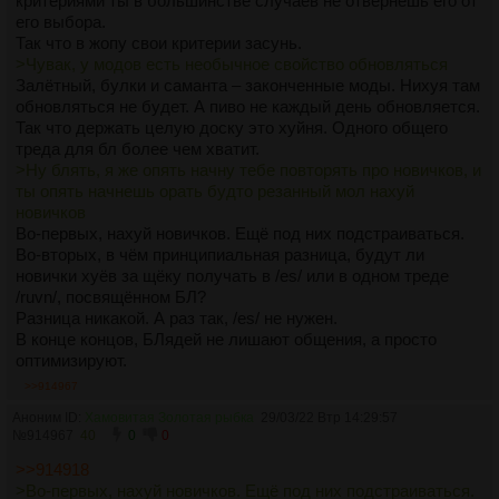
критериями ты в большинстве случаев не отвернёшь его от
его выбора.
Так что в жопу свои критерии засунь.
>Чувак, у модов есть необычное свойство обновляться
Залётный, булки и саманта – законченные моды. Нихуя там
обновляться не будет. А пиво не каждый день обновляется.
Так что держать целую доску это хуйня. Одного общего
треда для бл более чем хватит.
>Ну блять, я же опять начну тебе повторять про новичков, и
ты опять начнешь орать будто резанный мол нахуй
новичков
Во-первых, нахуй новичков. Ещё под них подстраиваться.
Во-вторых, в чём принципиальная разница, будут ли
новички хуёв за щёку получать в /es/ или в одном треде
/ruvn/, посвящённом БЛ?
Разница никакой. А раз так, /es/ не нужен.
В конце концов, БЛядей не лишают общения, а просто
оптимизируют.
>>914967
Аноним ID:
Хамовитая Золотая рыбка
29/03/22 Втр 14:29:57
№
914967
40
0
0
>>914918
>Во-первых, нахуй новичков. Ещё под них подстраиваться.