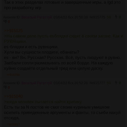
Так в этих разделах готовые и завершенные игры, а /gd это
про разработку игр
Аноним ID:
Веселый Рататтуй
03/04/22 Вск 20:50:38
№
915775
58
0
0
>>915125
>На самом деле пусть esблядки сидят в своем загоне. Как и
РУВНщики.
es-блядки и есть рувнщики.
Хули вы сущности плодите, ебанаты?
es - вн? Вн. Русская? Русская. Всё, пусть пиздуют в рувно.
Заебали сопли размазывать по всей борде. На каждую
хуйню создаёте отдельный тред или целую доску.
>>915786
Аноним ID:
Веселый Рататтуй
03/04/22 Вск 20:52:26
№
915777
59
0
0
>>915040
>когда человек пытается найти критику,
Есть ты за N постов не смог своим куриным умишком
осилить приведекнные аргументы и фанты, то съеби нахуй
отсюда.
>>915917