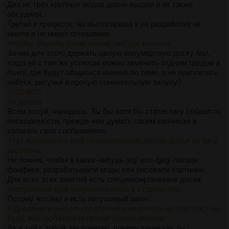
Два их трёх крупных модов давно вышли и их также
обсудили.
Третий в процессе, но мылопараша к их разработке не
имела и не имеет отношения.
>чтобы открыть глаза какому-нибудь новичку,
Зачем для этого держать целую полумёртвую доску /es/,
когда её с тем же успехом можно заменить отдним тредом в
/ruvn/, где будут общаться именно по теме, а не приплетать
набеги, рисунки и прочую сомнительную залупу?
>>914655
>я думаю
Всем похуй, чмондель. Ты бы хотя бы статистику собрал по
посещаемости, прежде чем думать своим копчиком и
излагать свои соображения.
>Тут жаловались ещё на копирование других досок по типу
рисовача,
Не помню, чтобы в каких-нибудь /vg/ или /gsg/ писали
фанфики, разрабатывали моды или рисовали картинки.
Для всех этих занятий есть специаизированные доски.
>петушиный крик направлен лишь в сторону /es.
Потому что /es/ и есть петушиный загон.
> Дополнительно что то отвечать на ответы на этот пост не
буду, ибо горбатого исправит только могила.
Да и хуй с тобой. Не понятно, почему такие как ты