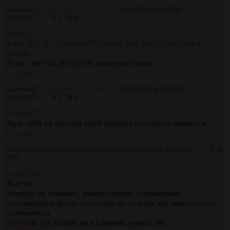
Аноним ID:
Нудная Васса Железнова
03/04/22 Вск 21:57:26
№
915786
60
0
0
>>915775
> es - вн? Вн. Русская? Русская. Всё, пусть пиздуют в
рувно.
Рувн - вн? Вн. Вот пусть и пиздуют в вно
>>915928
Аноним ID:
Хамовитая Золотая рыбка
04/04/22 Пнд 13:35:05
№
915917
61
0
0
>>915777
Ну у тебя же критика моей позиции постоянно меняется
>>915928
Аноним ID:
Веселый Рататтуй
04/04/22 Пнд 14:01:39
№
915928
62
0
0
>>915786
Все так.
Никогда не понимал, зачем плодить одинаковые
полумертвые доски. снг-шные вн от японских ненастолько
отличаются.
Но у нас тут вопрос не о слиянии рувна с вн.