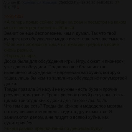
>Мы теперь на школьников с тиктока ориентируемся?
Аноним ID:
Хамовитый Вальмон
25/03/22 Птн 18:30:20
№
914535
27
А в чем проблема то блять? Аудитория игр может
0
1
прибавляется после давнего выхода, охуеть скажи
>>914397
>Для остального есть модератор.
>А теперь прямо сейчас зайди на есач и посмотри на каком
ахахахаахахаххахах, сука, зайди блять в /d и посмотри
месте пивотред кретин ты ёбаный
количество людей, которые жалуются на мочераторов чуть
Значит он еще бесполезнее, чем я думал. Так что твой
ли не со всех досок. Моча детектед
кукарек про обсуждение модов имеет еще меньше смысла.
>Моя же претензия в том, что тематики тредов на есаче
очень разные,
>Гораздо шире.
Доска была для обсуждения игры. Игру, сюжет и пионерок
уже давно обсудили. Подавляющее большинство
нынешнего обсуждения – нерелевантная хуйня, которую
тащат, лишь бы чем-то заполнить обсуждение полумертвой
доски.
Треды правила 34 нахуй не нужны - есть бура и прочие
ресурсы для такого. Треды рисовак нахуй не нужны - есть
целых три отдельных доски для такого - /pa, /o, /h.
Что там ещё есть? Треды фанфиков и мододелов мертвы,
потому писаки и мододелы сидят в других местах. И
занимаются делом, а не пиздят о всякой хуйне, как
аудитория /es.
>люди разных предпочтений по девочкам будут