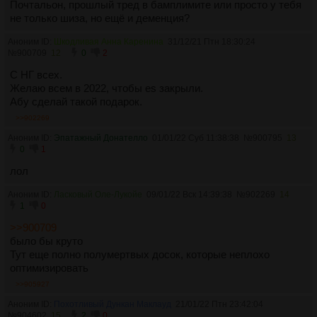
Почтальон, прошлый тред в бамплимите или просто у тебя
не только шиза, но ещё и деменция?
Аноним ID:
Шкодливая Анна Каренина
31/12/21 Птн 18:30:24
№
900709
12
0
2
C НГ всех.
Желаю всем в 2022, чтобы es закрыли.
Абу сделай такой подарок.
>>902269
Аноним ID:
Эпатажный Донателло
01/01/22 Суб 11:38:38
№
900795
13
0
1
лол
Аноним ID:
Ласковый Оле-Лукойе
09/01/22 Вск 14:39:38
№
902269
14
1
0
>>900709
было бы круто
Тут еще полно полумертвых досок, которые неплохо
оптимизировать
>>905927
Аноним ID:
Похотливый Дункан Маклауд
21/01/22 Птн 23:42:04
№
904602
15
2
0