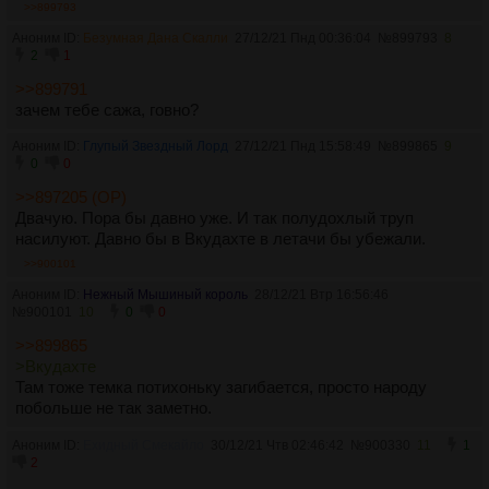
>>899793
Аноним ID:
Безумная Дана Скалли
27/12/21 Пнд 00:36:04
№
899793
8
2
1
>>899791
зачем тебе сажа, говно?
Аноним ID:
Глупый Звездный Лорд
27/12/21 Пнд 15:58:49
№
899865
9
0
0
>>897205 (OP)
Двачую. Пора бы давно уже. И так полудохлый труп
насилуют. Давно бы в Вкудахте в летачи бы убежали.
>>900101
Аноним ID:
Нежный Мышиный король
28/12/21 Втр 16:56:46
№
900101
10
0
0
>>899865
>Вкудахте
Там тоже темка потихоньку загибается, просто народу
побольше не так заметно.
Аноним ID:
Ехидный Смекайло
30/12/21 Чтв 02:46:42
№
900330
11
1
2