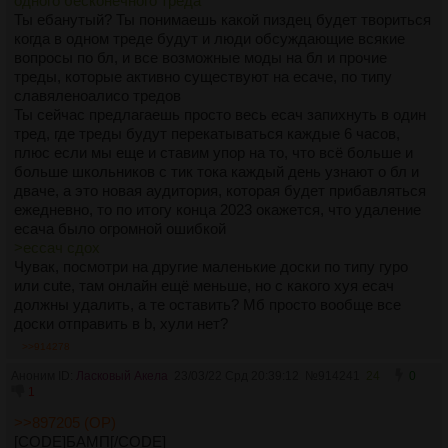
одного бесконечного треда
Ты ебанутый? Ты понимаешь какой пиздец будет твориться
когда в одном треде будут и люди обсуждающие всякие
вопросы по бл, и все возможные моды на бл и прочие
треды, которые активно существуют на есаче, по типу
славяленоалисо тредов
Ты сейчас предлагаешь просто весь есач запихнуть в один
тред, где треды будут перекатываться каждые 6 часов,
плюс если мы еще и ставим упор на то, что всё больше и
больше школьников с тик тока каждый день узнают о бл и
дваче, а это новая аудитория, которая будет прибавляться
ежедневно, то по итогу конца 2023 окажется, что удаление
есача было огромной ошибкой
>ессач сдох
Чувак, посмотри на другие маленькие доски по типу гуро
или cute, там онлайн ещё меньше, но с какого хуя есач
должны удалить, а те оставить? Мб просто вообще все
доски отправить в b, хули нет?
>>914278
Аноним ID:
Ласковый Акела
23/03/22 Срд 20:39:12
№
914241
24
0
1
>>897205 (OP)
[CODE]БАМП[/CODE]