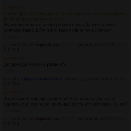
>>915115
> ЕСачеры - это рак двача. Кучка нормисов из вк, неймфаги,
конфобляди и прочая нечисть.
Ну изначально то такой хуйни не было. Да и не только
есачеры такие, в /vg и /brg такого говна тоже хватает
>>915117
Аноним ID:
Умный Звериный царь
30/03/22 Срд 20:35:33
№
915117
52
0
0
>>915116
До прихода Риточки, разве что.
>>915123
Аноним ID:
Одержимая Лиса Алиса
30/03/22 Срд 20:41:03
№
915123
53
0
0
>>915117
Так на каком мнении сойдёмся? Всё говно и лучше всё
удалить или всё говно, но лучше пусть останется как было?
>>915125
Аноним ID:
Умный Звериный царь
30/03/22 Срд 20:44:38
№
915125
54
0
0