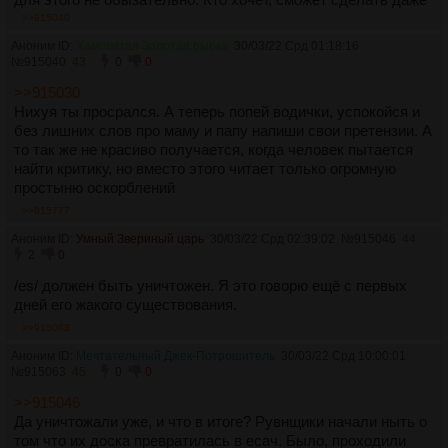
с 1 ебаным тредом в /ruvn/. Просто нахуй никому это не
>>915040
надо. На /es/парашу заходят либо по привычке, либо дауны
Аноним ID:
Хамовитая Золотая рыбка
30/03/22 Срд 01:18:16
без личной жизни.
№
915040
43
0
0
>А где я говорил про это? Я же имел ввиду уже
>>915030
устоявшиеся в обществе хорошие качества человека
Нихуя ты просрался. А теперь попей водички, успокойся и
Вот тут
>>914643
ты писал про "Есть определённые
без лишних слов про маму и папу напиши свои претензии. А
критерии".
то так же не красиво получается, когда человек пытается
Маня, даже если твоя мамаша - обоссанная бомжиха,
найти критику, но вместо этого читает только огромную
которую пердолил весь район, ты всё равно её будешь
простыню оскорблений
любить. И на критерии человека не будешь обращать
внимание. Сечёшь?
>>915777
Так и с фажиками и прочими храмодебилами - они выбрали
Аноним ID:
Умный Звериный царь
30/03/22 Срд 02:39:02
№
915046
44
себе вайфу, и твой маняразбор по критериям им нахуй не
2
0
всрался, потому что они мнение своё не изменят.
Так что твой маняразбор - бесполезное занятие, уже не
/es/ должен быть уничтожен. Я это говорю ещё с первых
говоря, что такое был в прошлом.
дней его жакого существования.
>сделанному пол года назад возникают до сих пор.
>>915063
Кстати, сделанному кем? Уж точно не сосачерами.
Аноним ID:
Мечтательный Джек-Потрошитель
30/03/22 Срд 10:00:01
Почему бы вам всем не съебать к пивопису и амбалам в
№
915063
45
0
0
паблик и там обсуждать глубины глубин?
>что все паблики по бл уже давно умерли
>>915046
Я такого не говорил. Я сказал, они умирают, медленно, но
Да уничтожали уже, и что в итоге? Рувнщики начали ныть о
верно. Ибо публики в них побольше и на естественный
том что их доска превратилась в есач. Было, проходили