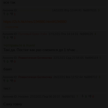
все так
Аноним ID:
Ненасытная Русалочка
14/12/21 Втр 13:44:41
№
897633
3
0
1
https://2ch.hk/r/res/194880.html#194880
>>1221799
Аноним ID:
Пугливый Брюс Уэйн
17/12/21 Птн 14:14:31
№
898120
4
0
1
>отправьте в /ruvn/
Такi да. Постiнг как раз снизился до 1 п/час .
Аноним ID:
Романтичная Беляночка
22/12/21 Срд 22:56:05
№
899119
5
0
0
бамп
Аноним ID:
Романтичная Беляночка
26/12/21 Вск 12:52:44
№
899712
6
0
0
тест
Аноним ID: Heaven
27/12/21 Пнд 00:10:37
№
899791
7
0
0
Сажу говну