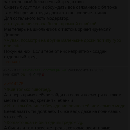
закрепленный бесконечный тред в ruvn.
Сидеть будут там и обсуждать всё связанное с бл тоже
там. На прочие треды доски это не повлияет никак.
Для остального есть модератор.
>что удаление есача было огромной ошибкой
Мы теперь на школьников с тиктока ориентируемся?
Дожили.
>Чувак, посмотри на другие маленькие доски по типу гуро
или cute
Похуй на них. Если тебе от них неприятно - создай
отдельный тред.
Я что-то не вижу отдельных досок по каждой вн.
>>914397
>Мб просто вообще все доски отправить в b, хули нет?
Аноним ID:
Хамовитая Золотая рыбка
24/03/22 Чтв 17:26:22
Половина досок не нужна.
№
914397
26
0
0
Просто абу похуй на борду, поэтому имеем, что имеем.
>>914278
>Жив только пивотред.
А теперь прямо сейчас зайди на есач и посмотри на каком
месте пивотред кретин ты ёбаный
>И то, там больше обсуждение личностей, чем самого мода
Еееебааатть ты долбаеб. Ты же ведь даже не понимаешь
что несёшь
>Когда-то есач и был одним тредом vg.
А были ли там такие же треды, которые висят прямо