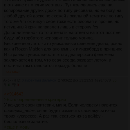
в отличие от многих мёртвых. Тут жаловались ещё на
копирование других досок по типу рисовача, но ей богу, на
любой другой доске по схожей локальной тематике по типу
того же /rm ох нихуя себе тоже есть рисовая и прочее, но
петушиный крик направлен лишь в сторону /es.
Дополнительно что то отвечать на ответы на этот пост не
буду, ибо горбатого исправит только могила.
Бесконечное лето - это уникальный феномен двача, ровно
как и Rozen Maiden для анонимных имиджборд в принципе.
И странная уникальность этого двачерского феномена
заключается в том, что есач всегда оживает летом, и
постинга там становится гораздо больше
>>914678
Аноним ID:
Хамовитый Вальмон
27/03/22 Вск 13:23:53
№
914678
36
0
0
>>914643
>Есть определённые критерии
У каждого свои критерии, маня. Если человеку нравится
пионерка_нейм
, он не будет изменять свои вкусы из-за
твоих кукареков. А раз так, сраться из-за вайфу -
бесполезное занятие.
>еще и моды