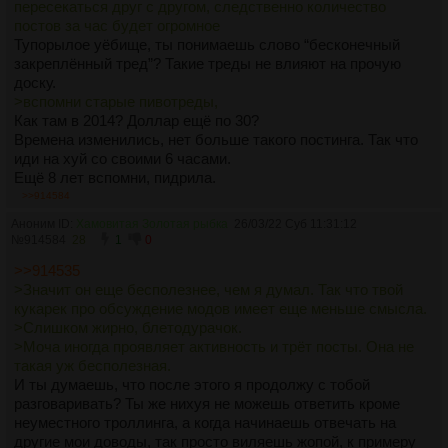
пересекаться друг с другом, следственно количество
постов за час будет огромное
Тупорылое уёбище, ты понимаешь слово “бесконечный
закреплённый тред”? Такие треды не влияют на прочую
доску.
>вспомни старые пивотреды,
Как там в 2014? Доллар ещё по 30?
Времена изменились, нет больше такого постинга. Так что
иди на хуй со своими 6 часами.
Ещё 8 лет вспомни, пидрила.
>а уже современная русская классика из всех русских вн?
>>914584
Слишком жирно, блетодурачок.
Аноним ID:
Хамовитая Золотая рыбка
26/03/22 Суб 11:31:12
> Аудитория игр может прибавляется после давнего
№
914584
28
1
0
выхода,
>>914535
То-то даже вк-паблики дохнут понемногу.
>Значит он еще бесполезнее, чем я думал. Так что твой
И нахуй такую аудиторию.
кукарек про обсуждение модов имеет еще меньше смысла.
>зайди блять в /d и посмотри количество
>Слишком жирно, блетодурачок.
Моча иногда проявляет активность и трёт посты. Она не
>Моча иногда проявляет активность и трёт посты. Она не
такая уж бесполезная.
такая уж бесполезная.
И ты думаешь, что после этого я продолжу с тобой
разговаривать? Ты же нихуя не можешь ответить кроме
неуместного троллинга, а когда начинаешь отвечать на
другие мои доводы, так просто виляешь жопой, к примеру