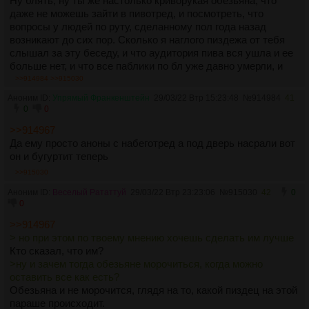
Ну блять, ну ты же настолько криворукая обезьяна, что
даже не можешь зайти в пивотред, и посмотреть, что
вопросы у людей по руту, сделанному пол года назад
возникают до сих пор. Сколько я наглого пиздежа от тебя
слышал за эту беседу, и что аудитория пива вся ушла и ее
больше нет, и что все паблики по бл уже давно умерли, и
что жив только пивотред, и что там только обсуждение
>>914984
>>915030
личностей, и что срачи происходят просто так, ну почему ты
Аноним ID:
Упрямый Франкенштейн
29/03/22 Втр 15:23:48
№
914984
41
не можешь пойти сука, и просто посмотреть, в чем блять
0
0
твоя ебаная проблема проверить а действительно ли это
>>914967
так, вместо того чтобы просто пиздеть какую-то хуйню вот
Да ему просто аноны с набеготред а под дверь насрали вот
только для того чтобы ответить?
он и бугуртит теперь
>>915030
Аноним ID:
Веселый Рататтуй
29/03/22 Втр 23:23:06
№
915030
42
0
0
>>914967
> но при этом по твоему мнению хочешь сделать им лучше
Кто сказал, что им?
>ну и зачем тогда обезьяне морочиться, когда можно
оставить все как есть?
Обезьяна и не морочится, глядя на то, какой пиздец на этой
параше происходит.