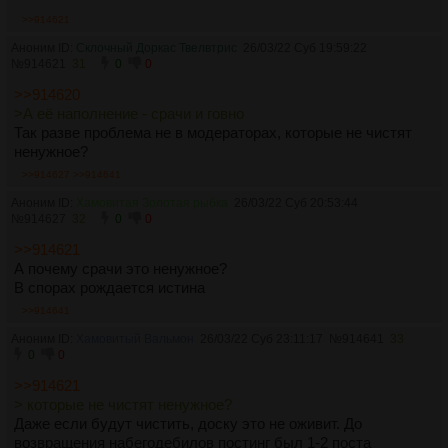
>>914621
Аноним ID:
Склочный Доркас Твелвтрис
26/03/22 Суб 19:59:22
№
914621
31
0
0
>>914620
>А её наполнение - срачи и говно
Так разве проблема не в модераторах, которые не чистят
ненужное?
>>914627
>>914641
Аноним ID:
Хамовитая Золотая рыбка
26/03/22 Суб 20:53:44
№
914627
32
0
0
>>914621
А почему срачи это ненужное?
В спорах рождается истина
>>914641
Аноним ID:
Хамовитый Вальмон
26/03/22 Суб 23:11:17
№
914641
33
0
0
>>914621
> которые не чистят ненужное?
Даже если будут чистить, доску это не оживит. До
возвращения набегодебилов постинг был 1-2 поста