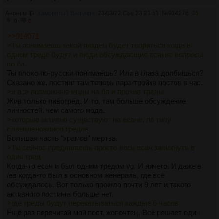
Аноним ID:
Хамовитый Вальмон
23/03/22 Срд 23:21:51
№
914278
25
0
0
>>914071
>Ты понимаешь какой пиздец будет твориться когда в
одном треде будут и люди обсуждающие всякие вопросы
по бл,
Ты плохо по-русски понимаешь? Или в глаза долбишься?
Сказано же, постинг там теперь пара-тройка постов в час.
>и все возможные моды на бл и прочие треды
Жив только пивотред. И то, там больше обсуждение
личностей, чем самого мода.
>которые активно существуют на есаче, по типу
славяленоалисо тредов
Большая часть "храмов" мертва.
>Ты сейчас предлагаешь просто весь есач запихнуть в
один тред
Когда-то есач и был одним тредом vg. И ничего. И даже в
/es когда-то был в основном женераль, где всё
обсуждалось. Вот только прошло почти 9 лет и такого
активного постинга больше нет.
>где треды будут перекатываться каждые 6 часов
Ещё раз перечитай мой пост, жопочтец. Всё решает один