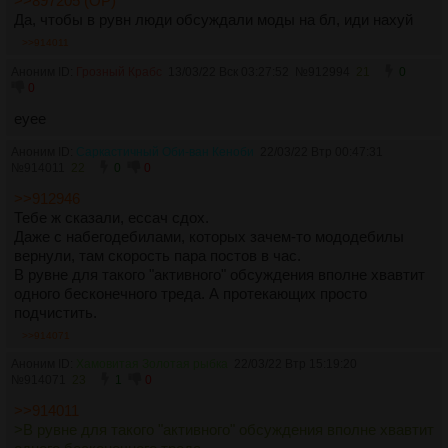
>>897205 (OP)
Да, чтобы в рувн люди обсуждали моды на бл, иди нахуй
>>914011
Аноним ID:
Грозный Крабс
13/03/22 Вск 03:27:52
№
912994
21
0
0
еуее
Аноним ID:
Саркастичный Оби-ван Кеноби
22/03/22 Втр 00:47:31
№
914011
22
0
0
>>912946
Тебе ж сказали, ессач сдох.
Даже с набегодебилами, которых зачем-то мододебилы
вернули, там скорость пара постов в час.
В рувне для такого "активного" обсуждения вполне хвавтит
одного бесконечного треда. А протекающих просто
подчистить.
>>914071
Аноним ID:
Хамовитая Золотая рыбка
22/03/22 Втр 15:19:20
№
914071
23
1
0
>>914011
>В рувне для такого "активного" обсуждения вполне хвавтит