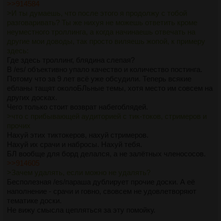
>>914584
>И ты думаешь, что после этого я продолжу с тобой
разговаривать? Ты же нихуя не можешь ответить кроме
неуместного троллинга, а когда начинаешь отвечать на
другие мои доводы, так просто виляешь жопой, к примеру
здесь:
Где здесь троллинг, блядина слепая?
В /es/ объективно упало качество и количество постинга.
Потому что за 9 лет всё уже обсудили. Теперь всякие
ебланы тащят околоБЛьные темы, хотя место им совсем на
других досках.
Чего только стоит возврат набегоблядей.
>что с прибывающей аудиторией с тик-токов, стримеров и
прочих
Нахуй этих тиктокеров, нахуй стримеров.
Нахуй их срачи и набросы. Нахуй тебя.
БЛ вообще для борд делался, а не залётных членососов.
>>914605
>Зачем удалять, если можно не удалять?
Бесполезная /es/параша дублирует прочие доски. А её
наполнение - срачи и говно, свовсем не удовлетворяют
тематике доски.
Не вижу смысла цепляться за эту помойку.