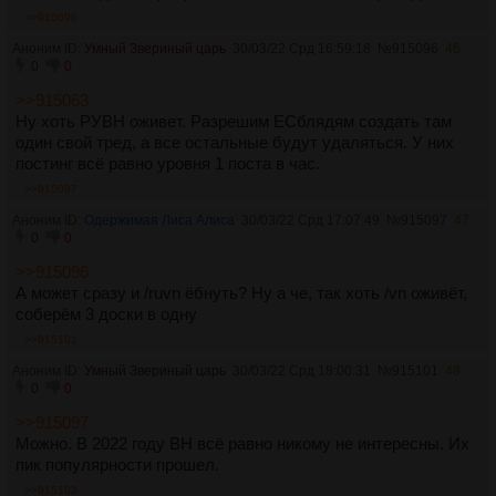
конец требуется больше времени.
>>915096
> вместо того чтобы просто пиздеть какую-то хуйню вот
Аноним ID:
только для того чтобы ответить?
Умный Звериный царь
30/03/22 Срд 16:59:18
№
915096
46
0
0
Большая часть храмов - мертва.
Женераль - мёртв.
>>915063
Тред мододелания - мёртв (это кстати к твоим кукарекам
Ну хоть РУВН оживет. Разрешим ЕСблядям создать там
про что вот возьмут и 9 лет спустя сделают "шидевор", ага)
один свой тред, а все остальные будут удаляться. У них
Тред фанфиков - мёртв.
постинг всё равно уровня 1 поста в час.
Рисовач - по большей части мёртв, лишь иногда оижвает,
>>915097
когда с других досок кто-то снизойдёт.
Правило34 - полудохлое. И правда, блять? Создали целый
Аноним ID:
Одержимая Лиса Алиса
30/03/22 Срд 17:07:49
№
915097
47
сраный тред, чтобы дрочить на пизженные с вк картинки?
0
0
Для таких задач есть жёсткий диск. На крайний случай
>>915096
бура.
А может сразу и /ruvn ёбнуть? Ну а че, так хоть /vn оживёт,
Живы только:
соберём 3 доски в одну
- набегобляди. потому что у них чатик, а не адекватное
>>915101
обсуждение проблемы;
- пиводауны;
Аноним ID:
Умный Звериный царь
30/03/22 Срд 18:00:31
№
915101
48
- пара храмов.
0
0
Набегобляди не нужны. Храмы тоже. Для пиводаунов
>>915097
хватит одного общего бл-треда в /ruvn.
Можно. В 2022 году ВН всё равно никому не интересны. Их
>>914984
пик популярности прошел.
Набегобляди, вы же - никчёмный мусор, не относяшщийся к
БЛ.
>>915103