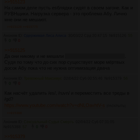
>>915123
На самом деле пусть esблядки сидят в своем загоне. Как и
РУВНщики. Нагрузка сервера - это проблема Абу. Лично
мне они не мешают.
>>915126
>>915775
Аноним ID:
Одержимая Лиса Алиса
30/03/22 Срд 20:47:15
№
915126
55
0
0
>>915125
Да они никому и не мешали
по крайней мере намеренно
.
Судя по тому что до сих пор существует море мёртвых
досок Абу пока что не нужна оптимизация двача
Аноним ID:
Тревожный Максимус
02/04/22 Суб 00:55:46
№
915379
56
0
0
Как насчёт удалить /es/, /ruvn/ и переместить все треды в
/gd?
https://www.youtube.com/watch?v=dNLOavhtV-s
[РАСКРЫТЬ]
>>915388
Аноним ID:
Сексуальный Судья Смерть
02/04/22 Суб 07:31:05
№
915388
57
0
0
>>915379