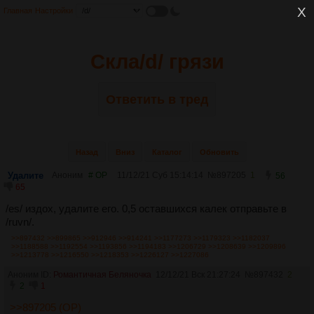
Главная
Настройки
Скла/d/ грязи
Ответить в тред
Назад
Вниз
Каталог
Обновить
Удалите
Аноним
# OP
11/12/21 Суб 15:14:14
№
897205
1
56
65
/es/ издох, удалите его. 0,5 оставшихся калек отправьте в
/ruvn/.
>>897432
>>899865
>>912946
>>914241
>>1177273
>>1179323
>>1182037
>>1188588
>>1192554
>>1193856
>>1194183
>>1206729
>>1208639
>>1209896
>>1213778
>>1216550
>>1218353
>>1226127
>>1227086
Аноним ID:
Романтичная Беляночка
12/12/21 Вск 21:27:24
№
897432
2
2
1
>>897205 (OP)