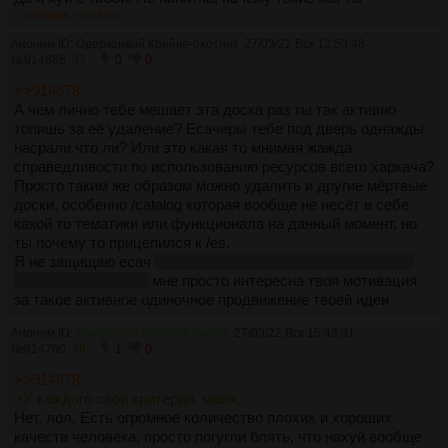
защищаете /es/, хотя если превратить его в тред /ruvn/
>>914686
>>914700
нихуя не поменятся - всё так же можно будет с низким
Аноним ID:
Одержимый Крейве-охотник
27/03/22 Вск 13:59:48
постингом обсуждать бЛ.
№
914686
37
0
0
>Бесконечное лето - это уникальный феномен двача, ровно
>>914678
как и Rozen Maiden для анонимных имиджборд в принципе.
А чем лично тебе мешает эта доска раз ты так активно
Харкач не имеет отношения ни к БЛ, ни к Rozen Maiden .
топишь за её удаление? Есачеры тебе под дверь однажды
Разработка велась на сырнопараше с использованием
насрали что ли? Или это какая то мнимая жажда
маскотов сырнопараiи и того Двача. Тиреч ака харкач
справедливости по использованию ресурсов всего харкача?
просто стоял в стороне, а потом зачем-то создал целую
Просто таким же образом можно удалить и другие мёртвые
доску для такого - видимо это в крови у местных - почивать
доски, особенно /catalog которая вообще не несёт в себе
на чужих лаврах.
какой то тематики или функционала на данный момент, но
> И странная уникальность этого двачерского феномена
ты почему то прицепился к /es.
заключается в том, что есач всегда оживает летом, и
Я не защищаю есач
мне как набегодебилу вообще пох на
постинга там становится гораздо
какой доске сидеть
мне просто интересна твоя мотивация
Потому что там активизируются набегодебилы. Очевидно
за такое активное одиночное продвижение твоей идеи
же. Обсираются в мае-июне, а потом ещё месяцы гордятся
своими обсёрами и фажат по каким-то левым личностям.
Аноним ID:
Хамовитая Золотая рыбка
27/03/22 Вск 15:43:31
Этот набегомусор не имеет отношения к бЛ уж точно.
№
914700
38
1
0
Какой тупорылой мочернёй надо быть, чтобы вернуть эту
хуйню из /fag?
>>914678
>У каждого свои критерии, маня.
Нет, лол. Есть огромное количество плохих и хороших
качеств человека, просто погугли блять, что нахуй вообще