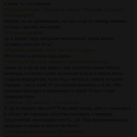
к чему ты это пишешь
>В конце концов, БЛядей не лишают общения, а просто
оптимизируют.
почему ты их ненавидишь, но при этом по твоему мнению
хочешь сделать им лучше
>Разница никакой
ну и зачем тогда обезьяне морочиться, когда можно
оставить все как есть?
>Разница никакой. А раз так, /es/ не нужен.
Это нужно в цитаты года двача
>Залётный, булки и саманта – законченные моды
чувак ну я же не раз видел, как залетала какая-нибудь
команда со своим супер охуенным модом и рвала жопы
старым мододелам, чьих мод считался самым лучшим.
Пример - тно в хои4. И это вполне вероятно и в бл, ибо
новички приходят и проникаются игрой. Ответ я уже
предчувствую
>любовь / не любовь – это чувство
А где я говорил про это? Я же имел ввиду уже устоявшиеся
в обществе хорошие качества человека, к примеру
трудолюбие, жизнерадостность, ум. Про иррациональную
реакцию психики и мысли не было
>А пиво не каждый день обновляется