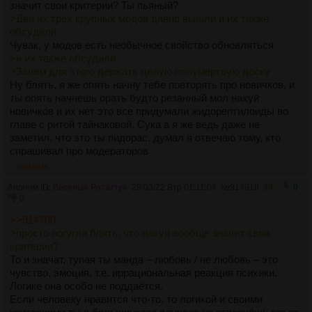
значит свои критерии? Ты пьяный?
>Два их трёх крупных модов давно вышли и их также
обсудили.
Чувак, у модов есть необычное свойство обновляться
>и их также обсудили
>Зачем для этого держать целую полумёртвую доску
Ну блять, я же опять начну тебе повторять про новичков, и
ты опять начнешь орать будто резанный мол нахуй
новичков и их нет это все придумали жидорептилоиды во
главе с ритой тайнаковой. Сука а я же ведь даже не
заметил, что это ты пидорас, думал я отвечаю тому, кто
спрашивал про модераторов
>>914918
Аноним ID:
Веселый Рататтуй
29/03/22 Втр 01:11:04
№
914918
39
0
0
>>914700
>просто погугли блять, что нахуй вообще значит свои
критерии?
То и значат, тупая ты манда – любовь / не любовь – это
чувство, эмоция, т.е. иррациональная реакция психики.
Логике она особо не поддаётся.
Если человеку нравится что-то, то логикой и своими