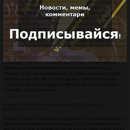
Не обязательно. Есть определённые критерии по которым
можно понять какая из пионерок лучше, в плане
жизнерадостности к примеру. Ты же не скажешь мол когда
человек грустит это настолько же хорошо насколько если
бы он не грустил, потому что у каждого свой вкус. Понятно
же что лучше если бы в человеке присутствовало второе
>Насчёт игры? Сюжет игры достаточно плосок
Ну контекст же был в целом был про /es/, а там есть треды
не только про ванильную бл, еще и моды, да и не только на
счёт игры.
Ну согласись же что споры хоть иногда, но бывают полезны
к примеру для того, чтобы открыть глаза какому-нибудь
новичку, не разобравшемуся в лоре или каноне мода.
Потому что в том же пивотреде не редко возникал вопрос
по типу "а как это так то". И когда ему отвечали бывало
такое, что человек продолжал беседу за место "хорошо,
спасибо". Это нормально
>>914678
>>915030
Аноним ID:
Отчаянный Теодард Фонтейн
27/03/22 Вск 01:24:26
№
914655
35
1
0
Судя по тому, что данный тред держится на самоподдуве и
зелёном, который пытается переубедить долбоеба в том,
что есач нужен, я думаю что есач вполне себе живая доска,