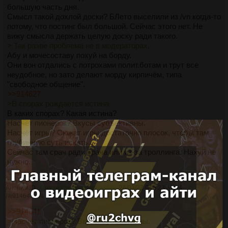
большую часть дня.
Смысл такой дохлой доски? БЛето выселили из /vn когда-то
потому, что постинг был большой. Сейчас этого нет. Не
вижу смысла держать целую доску ради такого.
> Так разве проблема не в модераторах,
Абу и мочесоставу похуй на борду.
Они вон отдались с потрохами полит.ботам и трут все
неудобное, но зато делают морду кирпичём, типа
"свободное общение".
>>914627
>В спорах рождается истина
В каких спорах? Какая истина?
Насчёт пионерок? Вкусы субъективны.
Насчёт игры? Сюжет игры достаточно плосок, чтобы там
глубинную суть искать.
Сейчас там срач ради срача или из-за троллинга. Нахуй не
нужно.
>>914643
Аноним ID:
Хамовитая Золотая рыбка
26/03/22 Суб 23:41:04
№
914643
34
0
0
>>914641
>Насчёт пионерок? Вкусы субъективны.