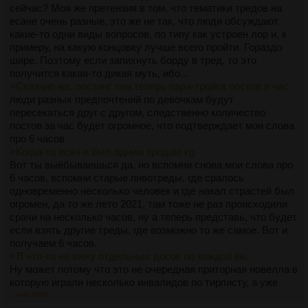
сейчас? Моя же претензия в том, что тематики тредов на
есаче очень разные, это же не так, что люди обсуждают
какие-то одни виды вопросов, по типу как устроен лор и, к
примеру, на какую концовку лучше всего пройти. Гораздо
шире. Поэтому если запихнуть борду в тред, то это
получится какая-то дикая муть, ибо...
>Сказано же, постинг там теперь пара-тройка постов в час.
люди разных предпочтений по девочкам будут
пересекаться друг с другом, следственно количество
постов за час будет огромное, что подтверждает мои слова
про 6 часов
>Когда-то есач и был одним тредом vg
Вот ты выёбываешься да, но вспомни снова мои слова про
6 часов, вспомни старые пивотреды, где сралось
одновременно несколько человек и где накал страстей был
огромен, да то же лето 2021, там тоже не раз происходили
срачи на несколько часов, ну а теперь представь, что будет
если взять другие треды, где возможно то же самое. Вот и
получаем 6 часов.
>Я что-то не вижу отдельных досок по каждой вн.
Ну может потому что это не очередная приторная новелла в
которую играли несколько инвалидов по тирлисту, а уже
современная русская классика из всех русских вн?
>>914535