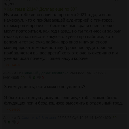
здесь:
>Как там в 2014? Доллар ещё по 30?
Ну я же тебе явно написал про лето 2021 года, и явно
намекнул, что с прибывающей аудиторией с тик-токов,
стримеров и прочих — бесконечные срачи очень легко
могут повториться, как год назад, но ты тактически закрыл
глазки, начал писать какую-то хуйню про паблики, хотя
вспомни тот же сука паблик про пиво и начал снова
маняврировать жопой по типу "рряяяяяя аудитория не
прибавляется вы все врети" хотя это очень очевидно и я
уже написал почему. Пошёл нахуй короче
>>914620
Аноним ID:
Склочный Доркас Твелвтрис
26/03/22 Суб 17:06:28
№
914605
29
0
0
Зачем удалять, если можно не удалять?
Я бы хотел целую доску по Геншину, чтобы можно было
флудящих пеп и бездношизов выселить в отдельный тред.
>>914620
Аноним ID:
Хамовитый Вальмон
26/03/22 Суб 19:46:14
№
914620
30
0
0