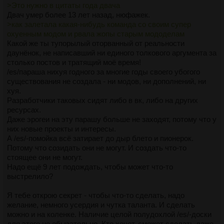
>Это нужно в цитаты года двача
Двач умер более 13 лет назад, нюфажек.
>как залетала какая-нибудь команда со своим супер
охуенным модом и рвала жопы старым мододелам
Какой же ты тупорылый оторванный от реальности
даунёнок, не написавший ни единого толкового аргумента за
столько постов и тратящий моё время!
/es/параша нихуя годного за многие годы своего убогого
существования не создала - ни модов, ни дополнений, ни
хуя.
Разработчики таковых сидят либо в вк, либо на других
ресурсах.
Даже эрогеи на эту парашу больше не заходят, потому что у
них новые проекты и интересы.
А /es/-помойка всё затирает до дыр блето и пионерок.
Потому что созидать они не могут. И создать что-то
стоящее они не могут.
Надо ещё 9 лет подождать, чтобы может что-то
выстрелило?
Я тебе открою секрет - чтобы что-то сделать, надо
желание, немного усердия и чутка таланта. И сделать
можно и на коленке. Наличие целой полудохлой /es/-доски
для этого не обызательно. Кто хочет, сможет сделать даже