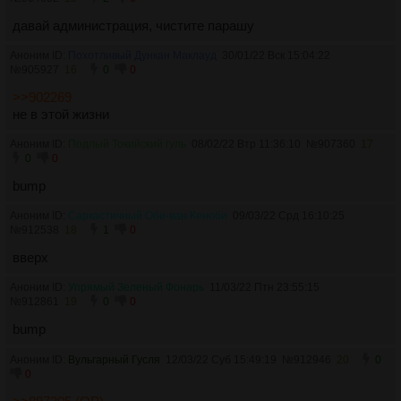
давай администрация, чистите парашу
Аноним ID:
Похотливый Дункан Маклауд
30/01/22 Вск 15:04:22
№
905927
16
0
0
>>902269
не в этой жизни
Аноним ID:
Подлый Токийский гуль
08/02/22 Втр 11:36:10
№
907360
17
0
0
bump
Аноним ID:
Саркастичный Оби-ван Кеноби
09/03/22 Срд 16:10:25
№
912538
18
1
0
вверх
Аноним ID:
Упрямый Зеленый Фонарь
11/03/22 Птн 23:55:15
№
912861
19
0
0
bump
Аноним ID:
Вульгарный Гусля
12/03/22 Суб 15:49:19
№
912946
20
0
0