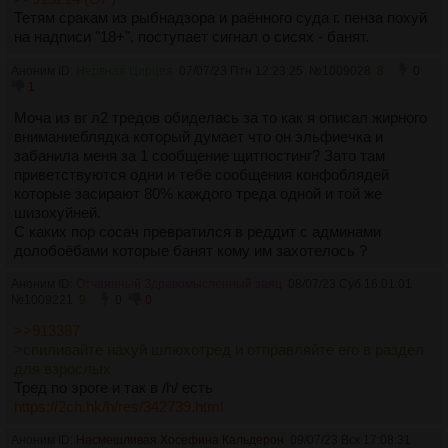
Тетям сракам из рыбнадзора и раённого суда г. пенза похуй
на надписи "18+", поступает сигнал о сисях - банят.
Аноним ID:
Нервная Цирцея
07/07/23 Птн 12:23:25
№
1009028
8
0
1
Моча из вг л2 тредов обиделась за то как я описал жирного
вниманиеблядка который думает что он эльфиечка и
забанила меня за 1 сообщение щитпостинг? Зато там
приветствуются одни и тебе сообщения конфоблядей
которые засирают 80% каждого треда одной и той же
шизохуйней.
С каких пор сосач превратился в реддит с админами
долобоёбами которые банят кому им захотелось ?
Аноним ID:
Отчаянный Здравомысленный заяц
08/07/23 Суб 16:01:01
№
1009221
9
0
0
>>913387
>спиливайте нахуй шлюхотред и отправляйте его в раздел
для взрослых
Тред по эроге и так в /h/ есть
https://2ch.hk/h/res/342739.html
Аноним ID:
Насмешливая Хосефина Кальдерон
09/07/23 Вск 17:08:31