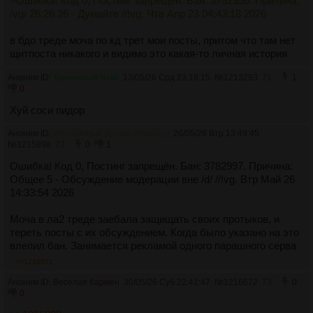
>Ошибка! Код 0, Постинг запрещён. Бан: 3752350. Причина:
/vg/ 26.26.26 - Думайте //!vg. Чтв Апр 23 04:43:18 2026
в бдо треде моча по кд трет мои посты, притом что там нет
щитпоста никакого и видимо это какая-то личная история
Аноним ID:
Тревожный Чаки
13/05/26 Срд 23:19:15
№
1213293
71
1
0
Хуй соси пидор
Аноним ID:
Истеричный Дункан Маклауд
26/05/26 Втр 13:49:45
№
1215898
72
0
1
Ошибка! Код 0, Постинг запрещён. Бан: 3782997. Причина:
Общее 5 - Обсуждение модерации вне /d/ //!vg. Втр Май 26
14:33:54 2026
Моча в ла2 треде заебала защищать своих протыков, и
тереть посты с их обсуждением. Когда было указано на это
влепил бан. Занимается рекламой одного парашного серва
>>1216672
Аноним ID:
Веселая Кармен
30/05/26 Суб 22:41:47
№
1216672
73
0
0