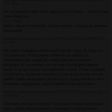
лице модераторов, игнорирующих жалобы простых
1
0
пользователей. Поскольку наши требования заранее будут
По тесачам бы ещё такой тред, или он утонул... но моча там
проигнорированы, а диалог невозможен, то единственная
тоже ебанулся.
цель этого треда относительно честная статистика от
>>1075864
самих пользователей на основе их персональных жалоб.
Жаль, такое не работает, только ливать с борды до замены
Однако убедительная просьба к пользователям, если они
персонала.
разделяют наши взгляды на положение дел - игнорировать
закреплённые треды с жалобами модерации, не давайте им
Аноним ID:
Любвеобильный Атос
24/07/24 Срд 20:04:45
№
1090875
18
хлеба, который они не заработали. Этот тред не пропадёт
0
0
как сообщения в бесконечном треде, данные в нём буду
архивированы в недоступных для атак администрации
Не хотел создавать отдельный скулёж-тред, но тогда уж
площадках децентрализованно.
тут отмечусь. На /cg меня забанили за «вброс» в
У треда есть филиалы на других имиджбордах, в том числе
платформосрач треде! Вы представляете уровень
и иностранных, по причине агрессивной политики
абсурда? И это именно что на тему платформосрачей
администрации здесь они указанны не будут, однако
было, а не про какую-то стороннюю хуйню. И как-то можно
опытный пользователь сможет их найти.
посмотреть, на какой срок бан? Схуяли он уже несколько
дней? Царёк на модере совсем охуел. Бред какой-то, но я
впрочем, подозревал, какой помойкой является двач
Аноним ID:
Депрессивная Морелла
26/07/24 Птн 19:05:12
№
1091132
19
0
0
Забаньте уже шиза который тред срет своими майнерами,
сам с собой разговаривает и занимается намеренным