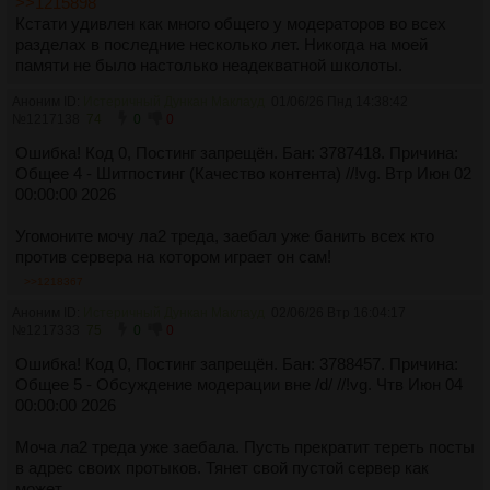
>>1215898
Кстати удивлен как много общего у модераторов во всех
разделах в последние несколько лет. Никогда на моей
памяти не было настолько неадекватной школоты.
Аноним ID:
Истеричный Дункан Маклауд
01/06/26 Пнд 14:38:42
№
1217138
74
0
0
Ошибка! Код 0, Постинг запрещён. Бан: 3787418. Причина:
Общее 4 - Шитпостинг (Качество контента) //!vg. Втр Июн 02
00:00:00 2026
Угомоните мочу ла2 треда, заебал уже банить всех кто
против сервера на котором играет он сам!
>>1218367
Аноним ID:
Истеричный Дункан Маклауд
02/06/26 Втр 16:04:17
№
1217333
75
0
0
Ошибка! Код 0, Постинг запрещён. Бан: 3788457. Причина:
Общее 5 - Обсуждение модерации вне /d/ //!vg. Чтв Июн 04
00:00:00 2026
Моча ла2 треда уже заебала. Пусть прекратит тереть посты
в адрес своих протыков. Тянет свой пустой сервер как
может