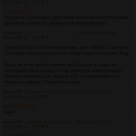
№
1167288
61
0
1
>>1167287
по сути вг это раздел с рекламой ведомый маркетолухами
прлсто не ходи в эту парашу и не читай рекламу
Аноним ID:
Развратный Ворон Воронович
15/11/25 Суб 14:25:49
№
1178203
62
0
0
"Ошибка! Код 0, Постинг запрещён. Бан: 3389210. Причина:
Систематический шитпостинг, необучаемость (subnet) //!vg."
Моча, не знаю какого шизика ты забанила и когда, но
последний раз я заходил в /vg/ примерно никогда блядь.
Захотел отписаться в треде по GD, а я оказывается по
подсетке забанен. Убирай это говно.
Аноним ID:
Трепетный Бердок Малдун
02/12/25 Втр 12:19:43
№
1181405
63
0
0
>>913214 (OP)
бамп
Аноним ID:
Страстный Капитан Марвел
20/01/26 Втр 21:41:15
№
1190956
64
0
0