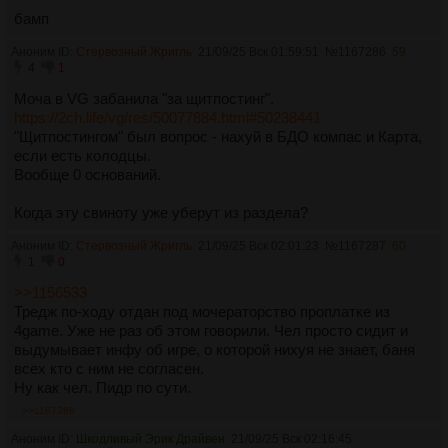
бамп
Аноним ID:
Стервозный Жригль
21/09/25 Вск 01:59:51
№
1167286
59
4
1
Моча в VG забанила "за щитпостинг".
https://2ch.life/vg/res/50077884.html#50238441
"Щитпостингом" был вопрос - нахуй в БДО компас и Карта,
если есть колодцы.
Вообще 0 оснований.
Когда эту свиноту уже уберут из раздела?
Аноним ID:
Стервозный Жригль
21/09/25 Вск 02:01:23
№
1167287
60
1
0
>>1156533
Тредж по-ходу отдан под мочераторство проплатке из
4game. Уже не раз об этом говорили. Чел просто сидит и
выдумывает инфу об игре, о которой нихуя не знает, баня
всех кто с ним не согласен.
Ну как чел. Пидр по сути.
>>1167288
Аноним ID:
Шкодливый Эрик Драйвен
21/09/25 Вск 02:16:45