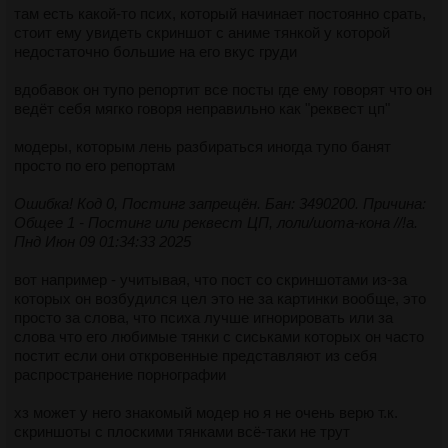
там есть какой-то псих, который начинает постоянно срать,
стоит ему увидеть скриншот с аниме тянкой у которой
недостаточно большие на его вкус груди
вдобавок он тупо репортит все посты где ему говорят что он
ведёт себя мягко говоря неправильно как "реквест цп"
модеры, которым лень разбираться иногда тупо банят
просто по его репортам
Ошибка! Код 0, Постинг запрещён. Бан: 3490200. Причина:
Общее 1 - Постинг или реквест ЦП, лоли/шота-кона //!a.
Пнд Июн 09 01:34:33 2025
вот например - учитывая, что пост со скриншотами из-за
которых он возбудился цел это не за картинки вообще, это
просто за слова, что психа лучше игнорировать или за
слова что его любимые тянки с сиськами которых он часто
постит если они откровенные представляют из себя
распространение порнографии
хз может у него знакомый модер но я не очень верю т.к.
скриншоты с плоскими тянками всё-таки не трут