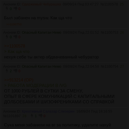
Аноним ID:
Одержимый Чебурашка
09/09/24 Пнд 03:47:27
№
1100578
25
0
0
Был забанен на mysw. Как ща что
>>1100753
Аноним ID:
Опасный Капитан Немо
09/09/24 Пнд 22:01:52
№
1100753
26
0
0
>>1100578
> Как ща что
нехуя себе ты актер обдвачеванный чебуратор
Аноним ID:
Опасный Капитан Немо
09/09/24 Пнд 22:04:58
№
1100754
27
2
0
>>913214 (OP)
> РАБОТА МОДЕРАЦИИ В /VG
ОТ 1000 РУБЛЕЙ В СУТКИ ЗА СМЕНУ,
ОПЫТ В СФЕРЕ КОМУНИКАЦИЙ С КАПИТАЛЬНЫМИ
ДОЛБОЕБАМИ И ШИЗОФРЕНИКАМИ СО СПРАВКОЙ
Аноним ID:
Креативный Салазар Слизерин
16/09/24 Пнд 18:16:55
№
1101897
28
1
0
Сука меня забанили на вг за политику, удалите нахуй