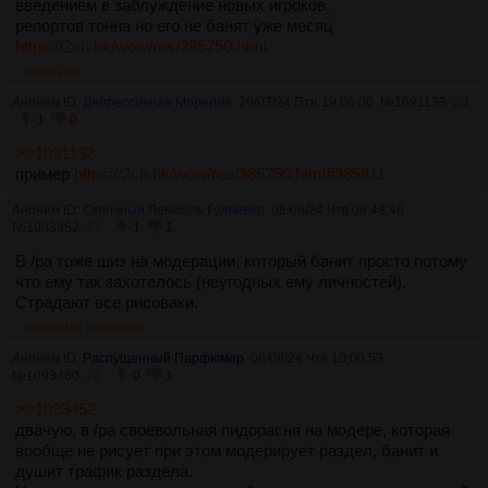
введением в заблуждение новых игроков.
репортов тонна но его не банят уже месяц
https://2ch.hk/wow/res/385750.html
>>1091133
Аноним ID:
Депрессивная Морелла
26/07/24 Птн 19:06:00
№
1091133
20
1
0
>>1091132
пример
https://2ch.hk/wow/res/385750.html#385811
Аноним ID:
Склочный Лемюэль Гулливер
08/08/24 Чтв 08:48:46
№
1093452
21
1
1
В /pa тоже шиз на модерации, который банит просто потому
что ему так захотелось (неугодных ему личностей).
Страдают все рисоваки.
>>1093460
>>1093552
Аноним ID:
Распущенный Парфюмер
08/08/24 Чтв 10:00:53
№
1093460
22
0
1
>>1093452
двачую, в /pa своевольная пидорасня на модере, которая
вообще не рисует при этом модерирует раздел, банит и
душит трафик раздела.