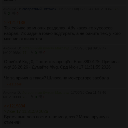
Аноним ID:
Развратный Пятачок
08/06/26 Пнд 17:03:47
№
1218367
76
2
0
>>1217138
Так сейчас во многих разделах, Абу каких-то хуесосов
набрал. Их задача говно подтирать, а не банить тех, у кого
мнение отличается.
Аноним ID:
Истеричный Дункан Маклауд
17/06/26 Срд 09:37:47
№
1219884
77
0
0
Ошибка! Код 0, Постинг запрещён. Бан: 3800179. Причина:
/vg/ 26.26.26 - Думайте //!vg. Срд Июн 17 11:31:59 2026
Че за причина такая? Шлюха на мочераторе заебала
>>1219908
Аноним ID:
Истеричный Дункан Маклауд
17/06/26 Срд 11:48:46
№
1219908
78
0
0
>>1219884
>Июн 17 11:31:59 2026
Время вышло а постить не могу, чзх? Моча, вручную
отменяй!