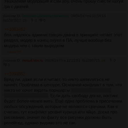
Уважаемая модерация и сам абу, очень прошу снести нахуй
/pa c двачей
Аноним ID:
Опытная Царевна Несмеяна
08/08/24 Чтв 16:58:18
№
1093552
23
0
0
>>1093452
бля, надеюсь администрация двача в принципе читает этот
раздел, модер в конец охуел в ПА, лучше вообще без
модера чем с таким выродком
>>1093715
Аноним ID:
Умный Мигль
09/08/24 Птн 12:22:51
№
1093715
24
0
0
>>1093552
Вряд ли, даже если и читает, то никто шевелиться не
начнëт. Проблема в цензуре. Основной конфликт в том, что
никто не хочет видеть порноарты
если это конечно не
сисястые проститутки
. Если дать свободу доске, постинг
будет более-менее жить. Ещë одна проблема в пресечении
любых обсуждений, которые не являются срачами. Как я
считаю, тут конфликт уровня курица или яйцо, доска про
рисование, значит по факту все рисунки должны быть
релейтед, однако видимо это не так.