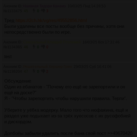
Аноним ID:
Наивная Тидори Канамэ
10/03/25 Пнд 14:28:53
№
1133475
45
0
3
Тред
https://2ch.hk/vg/res/49552856.html
Были удалены все посты вообще без причины, хотя они
непосредственно были по игре.
Аноним ID:
Сексуальный Клавдий Птолемей
16/03/25 Вск 17:31:46
№
1134365
46
0
0
test
Аноним ID:
Решительный Хершер Грин
29/03/25 Суб 16:41:06
№
1136204
47
0
2
Обсуждение
Один из ебанатов - "Почему его ещё не зарепортили и он
ещё на доске?"
Я - "Чтобы зарепортить чтобы нарушили правила. Терпи".
Уберите у уёбка модерку. Мало того что нюфажина, ещё и
раздел уже подыхает из-за трёх хуесосов с их русофобией
и дискордом.
Долбоёы забыли удалить после бана свой пост >>49670420