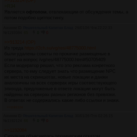
>>913214 (OP)
>R34
Является
офтопом
, отвлекающим от обсуждения темы, а
потом подобно щитпостингу.
Аноним ID:
Решительный Капитан Блад
29/01/26 Чтв 22:22:33
№
1192084
65
0
0
>>913214 (OP)
Из треда
https://2ch.su/vg/res/48775000.html
были удалены советы по прокачке размещеные в
ответ на вопрос /vg/res/48775000.html#50705409
Если модератор решил, что это реклама конретного
сервера, то ему следует знать что размещение NPC
их места на скриншотах, новые локации и данжи
аналогичны на всех серверах игры соотвествующего
эпизода, предложеные в ответе локации могут быть
найдены на серверах разных регионов без превязки.
В ответах не содержались какие либо ссылки и знаки.
>>1192124
Аноним ID:
Решительный Капитан Блад
30/01/26 Птн 02:26:15
№
1192124
66
0
0
>>1192084
Ситуация объяснилась техническим откатом.