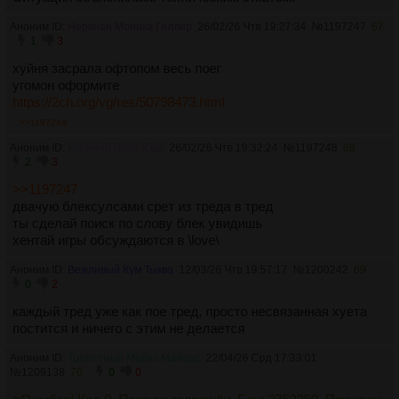
Аноним ID:
Нервная Моника Геллер
26/02/26 Чтв 19:27:34
№
1197247
67
1
3
хуйня засрала офтопом весь поег
угомон оформите
https://2ch.org/vg/res/50798473.html
>>1197248
Аноним ID:
Игривый Чудо Юдо
26/02/26 Чтв 19:32:24
№
1197248
68
2
3
>>1197247
двачую блексулсами срет из треда в тред
ты сделай поиск по слову блек увидишь
хентай игры обсуждаются в \love\
Аноним ID:
Вежливый Кум Тыква
12/03/26 Чтв 19:57:17
№
1200242
69
0
2
каждый тред уже как пое тред, просто несвязанная хуета
постится и ничего с этим не делается
Аноним ID:
Трепетный Майкл Майерс
22/04/26 Срд 17:33:01
№
1209138
70
0
0