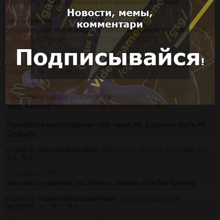
мочераторах этой помойки
аля конкурента тиктока
тем не менее
уберите свое политачеркое говно высранное мочером /vg/
https://2ch.life/vg/res/49472697.html#49511728
>>1149494
Аноним ID:
Ненасытный Торнтон Харкауэй
19/02/25 Срд 12:53:42
№
1130300
39
0
1
>>913214 (OP)
Поменяйте цифру пожалуйста
тред Avowed
https://2ch.hk/vg/res/49546851.html
Проебался при создании – поставил #3, а должно быть #4
Спасибо
Аноним ID:
Опытный Микки Маус
22/02/25 Суб 16:34:33
№
1130885
40
0
0
>>913214 (OP)
мои посты удаляют постоянно, писали хотя бы причину
Аноним ID:
Развратный Красный Череп
05/03/25 Срд 02:35:58
№
1132396
41
0
0