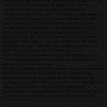
надуманные причины банов, игнорирование репортов одних
и выполнение репортов других, регулярное удаление
тредов с неугодной или неудобной информацией.
Желательно прилагать ссылки на скриншоты при жалобе,
но поскольку модерация не заинтересованна в честной
работе и способна удалять такие ссылки, тред скорее
служит для измерения статистики живого недовольства
пользователей. Идея треда исходит из истинности
пресуппозиции, что заявленное в манифесте на главной
странице сайта - Два.ч - это система форумов, где можно
общаться быстро и свободно, где любая точка зрения
имеет право на жизнь - является прямой ложью
пользователю и заведомо вводит в заблуждение в части -
можно общаться быстро и свободно, где любая точка
зрения имеет право на жизнь.
Мы, реальные простые пользователи сайта, а не купленные
боты для раскрутки очередного треда с социальным
программированием, выдвигаем вотум недоверия всей
администрации сайта. Администрация сайта и персонально
админ, превратились в деспотичных узурпаторов не
желающих вести открытый диалог с пользователями сайта,
этот раздел тому прямое свидетельство, пользователи
заведомо поставлены в униженное положение просителя, а
>>1086036
>>1152286
раздел превращён в филиал ада с аппаратом чиновников в
Аноним ID:
Креативный Щелкунчик
22/06/24 Суб 14:51:50
№
1086036
17