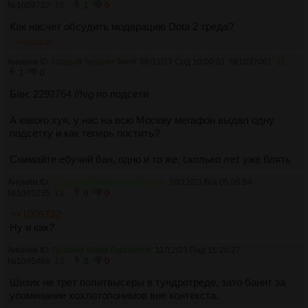
№
1009732
10
1
0
Как насчет обсудить модерацию Dota 2 треда?
>>1045235
Аноним ID:
Гордый Тугарин Змей
08/11/23 Срд 10:00:01
№
1037061
11
1
0
Бан: 2292764 //!vg по подсети
А какого хуя, у нас на всю Москву мегафон выдал одну
подсетку и как теперь постить?
Снимайте ебучий бан, одно и то же, сколько лет уже блять
Аноним ID:
Стыдливый Железный кулак
10/12/23 Вск 05:09:54
№
1045235
12
0
0
>>1009732
Ну и как?
Аноним ID:
Грозная Мама Гаргамэля
11/12/23 Пнд 15:26:27
№
1045468
13
0
0
Шизик не трет политвысеры в тундротреде, зато банит за
упоминание хохлотопонимов вне контекста.