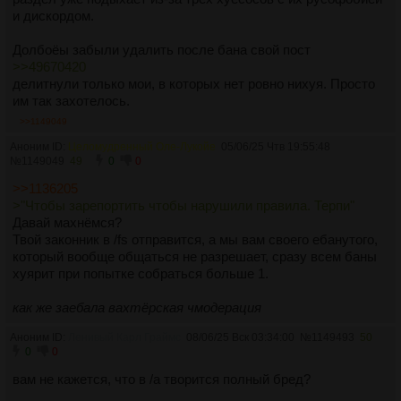
и дискордом.
Долбоёы забыли удалить после бана свой пост
>>49670420
делитнули только мои, в которых нет ровно нихуя. Просто
им так захотелось.
>>1149049
Аноним ID:
Целомудренный Оле-Лукойе
05/06/25 Чтв 19:55:48
№
1149049
49
0
0
>>1136205
>"Чтобы зарепортить чтобы нарушили правила. Терпи"
Давай махнёмся?
Твой законник в /fs отправится, а мы вам своего ебанутого,
который вообще общаться не разрешает, сразу всем баны
хуярит при попытке собраться больше 1.
как же заебала вахтёрская чмодерация
Аноним ID:
Ленивый Карл Граймс
08/06/25 Вск 03:34:00
№
1149493
50
0
0
вам не кажется, что в /a творится полный бред?