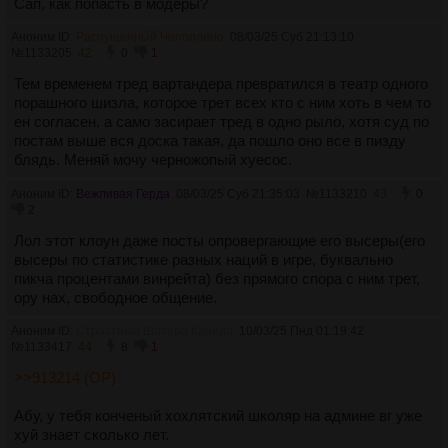
Сап, как попасть в модеры?
Аноним ID:
Распущенный Чиполлино
08/03/25 Суб 21:13:10
№
1133205
42
0
1
Тем временем тред вартандера превратился в театр одного
порашного шизла, которое трет всех кто с ним хоть в чем то
ен согласен, а само засирает тред в одно рыло, хотя суд по
постам выше вся доска такая, да пошло оно все в пизду
блядь. Меняй мочу черножопый хуесос.
Аноним ID:
Вежливая Герда
08/03/25 Суб 21:35:03
№
1133210
43
0
2
Лол этот клоун даже посты опровергающие его высеры(его
высеры по статистике разных наций в игре, буквально
пикча процентами винрейта) без прямого спора с ним трет,
ору нах, свободное общение.
Аноним ID:
Страстный Шотаро Канеда
10/03/25 Пнд 01:19:42
№
1133417
44
8
1
>>913214 (OP)
Абу, у тебя конченый хохлятский школяр на админе вг уже
хуй знает сколько лет.