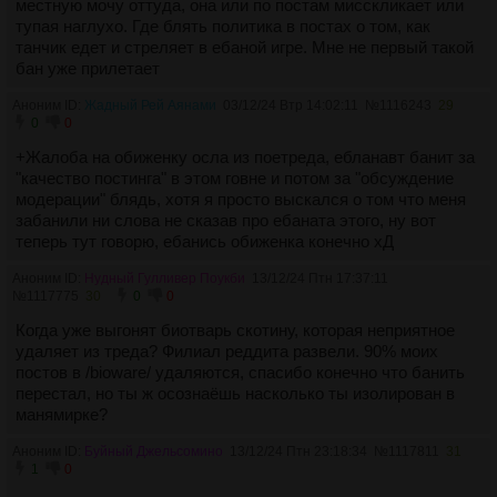
местную мочу оттуда, она или по постам мисскликает или
тупая наглухо. Где блять политика в постах о том, как
танчик едет и стреляет в ебаной игре. Мне не первый такой
бан уже прилетает
Аноним ID:
Жадный Рей Аянами
03/12/24 Втр 14:02:11
№
1116243
29
0
0
+Жалоба на обиженку осла из поетреда, ебланавт банит за
"качество постинга" в этом говне и потом за "обсуждение
модерации" блядь, хотя я просто выскался о том что меня
забанили ни слова не сказав про ебаната этого, ну вот
теперь тут говорю, ебанись обиженка конечно хД
Аноним ID:
Нудный Гулливер Поукби
13/12/24 Птн 17:37:11
№
1117775
30
0
0
Когда уже выгонят биотварь скотину, которая неприятное
удаляет из треда? Филиал реддита развели. 90% моих
постов в /bioware/ удаляются, спасибо конечно что банить
перестал, но ты ж осознаёшь насколько ты изолирован в
манямирке?
Аноним ID:
Буйный Джельсомино
13/12/24 Птн 23:18:34
№
1117811
31
1
0