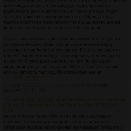
коммипидор создаст свой тред где будет призывать
раскулачить всех капиталистов, и к нему в треде будут
заходить такие же коммипидоры как он. Правда тред
быстро скатится в говно потому что большинство анонов
капиталисты. Я давно предлагал тебе эту идею.
Суть в том что бы на дваче была возможность создавать
узкотематические треды с защитой от неадекватного
негатива, оскорблений, и осуждения. Если такая защита в
виде ОП-модератора будет то интересность двача резко
вырастит. Можно даже сделать так что бы функцию
модерации треда при создании ОП мог включать только
если у него есть пасскод. При этом обычные не
модерируемые ОПом треды никуда не денутся. Просто
>>1122698
>>1122932
>>1123224
будет возможность создавать узкотематическеие треды с
Аноним ID:
Талантливый Кристиан Грей
05/01/25 Вск 07:45:55
защитой от неадекватного негатива, осуждения, и просто
№
1122305
33
0
0
хейтеров. Тян смогут создавать свои треды на дваче с
>Ошибка! Код 0, Постинг запрещён. Бан: 3294977. Причина:
сапом и пруфом что она тян, и сама же отсекать
Общее 13 - Фагготрия вне /fag/ //!vg. Втр Янв 07 00:00:00
неадекватных долбоебов которые пишут ей неприятную
2025
хуйню. Эта функция будет полезна для омег, хикк,
мочух в тарков-треде ебанулся совсем, выдумывает
интеллигенции, тянок, наркоманов, анимешников,
причины чтобы банить неудобные посты или после
оппозиционеров, Z-быдла, коммунистов, действующих
стекломоя новогоднего по кнопке промазывает, заберите у
политиков, догхантеров, маньяков, и всех прочих категорий