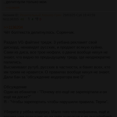
, делитнули только мои.
>>1136205
Аноним ID:
Решительный Хершер Грин
29/03/25 Суб 16:43:59
№
1136205
48
4
0
>>1136204
Чёт болтекста делитнулось. Сорянчик.
Раздел VG файтинг тредж. 3 уебана рекламят свой
дискорд, ненавидят русских, и продают всякую хуйню.
Сами из диса, все трое нюфаги, о дваче вообще нихуя не
знают, что видно по предыдущему треду, где неоднократно
палились.
Высмеивают рутуб, русских в частности, и банят всех, кто
им троим не нравится. О правилах вообще нихуя не знают.
Дали бан за "обсуждение модератора вне D"
Обсуждение
Один из ебанатов - "Почему его ещё не зарепортили и он
ещё на доске?"
Я - "Чтобы зарепортить чтобы нарушили правила. Терпи".
Уберите у уёбка модерку. Мало того что нюфажина, ещё и
раздел уже подыхает из-за трёх хуесосов с их русофобией