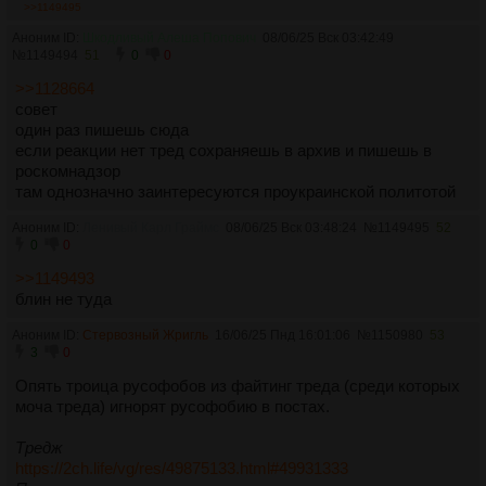
>>1149495
Аноним ID:
Шкодливый Алеша Попович
08/06/25 Вск 03:42:49
№
1149494
51
0
0
>>1128664
совет
один раз пишешь сюда
если реакции нет тред сохраняешь в архив и пишешь в
роскомнадзор
там однозначно заинтересуются проукраинской политотой
Аноним ID:
Ленивый Карл Граймс
08/06/25 Вск 03:48:24
№
1149495
52
0
0
>>1149493
блин не туда
Аноним ID:
Стервозный Жригль
16/06/25 Пнд 16:01:06
№
1150980
53
3
0
Опять троица русофобов из файтинг треда (среди которых
моча треда) игнорят русофобию в постах.
Тредж
https://2ch.life/vg/res/49875133.html#49931333