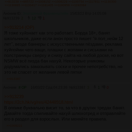
>>913239
>>985722
>>1008152
>>1008229
>>1100754
>>1117811
>>1130300
>>1130885
>>1133417
>>1181405
>>1190956
>>1192084
Аноним ID:
Эпатажный Франкенштейн
15/03/22 Втр 14:05:08
№
913239
2
12
1
>>913214 (OP)
Я тоже хуйзнает как это работает. Борда 18+, банят
школьников, даже если анон просто пишет "я
пол_нейм
12
лет", везде баннеры с искусственными пёздами, реклама
хуйпойми чего ваще, плашки с жопами и сиськами на
полстраницы сверху и снизу сайта на любой доске, но вот
NSMW всё пизда бан нахуй. Некоторые уникомы
додумались замазывать соски и прочее непотребство, но
это не спасет от желания левой пятки
>>913387
Аноним
# OP
16/03/22 Срд 04:23:36
№
913387
3
1
0
>>913239
https://2ch.hk/vg/res/42448918.html
В оппике буквально висит то, за что в других тредах банят.
Давайте тогда спиливайте нахуй шлюхотред и отправляйте
его в раздел для взрослых. Или меняйте правила.
>>1009221