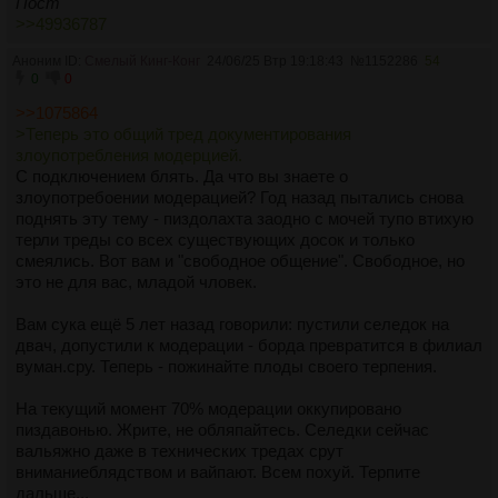
Пост
>>49936787
Аноним ID:
Смелый Кинг-Конг
24/06/25 Втр 19:18:43
№
1152286
54
0
0
>>1075864
>Теперь это общий тред документирования
злоупотребления модерцией.
С подключением блять. Да что вы знаете о
злоупотребоении модерацией? Год назад пытались снова
поднять эту тему - пиздолахта заодно с мочей тупо втихую
терли треды со всех существующих досок и только
смеялись. Вот вам и "свободное общение". Свободное, но
это не для вас, младой чловек.
Вам сука ещё 5 лет назад говорили: пустили селедок на
двач, допустили к модерации - борда превратится в филиал
вуман.сру. Теперь - пожинайте плоды своего терпения.
На текущий момент 70% модерации оккупировано
пиздавонью. Жрите, не обляпайтесь. Селедки сейчас
вальяжно даже в технических тредах срут
вниманиеблядством и вайпают. Всем похуй. Терпите
дальше...