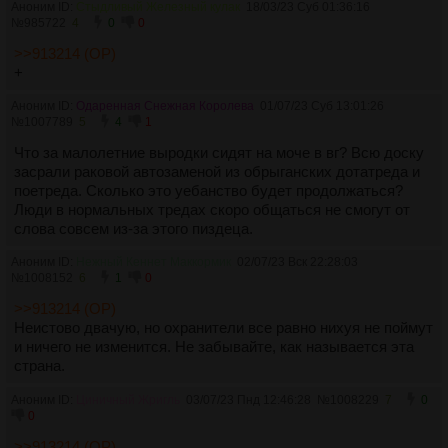
Аноним ID:
Стыдливый Железный кулак
18/03/23 Суб 01:36:16
№
985722
4
0
0
>>913214 (OP)
+
Аноним ID:
Одаренная Снежная Королева
01/07/23 Суб 13:01:26
№
1007789
5
4
1
Что за малолетние выродки сидят на моче в вг? Всю доску
засрали раковой автозаменой из обрыганских дотатреда и
поетреда. Сколько это уебанство будет продолжаться?
Люди в нормальных тредах скоро общаться не смогут от
слова совсем из-за этого пиздеца.
Аноним ID:
Нежный Кеннет Маккормик
02/07/23 Вск 22:28:03
№
1008152
6
1
0
>>913214 (OP)
Неистово двачую, но охранители все равно нихуя не поймут
и ничего не изменится. Не забывайте, как называется эта
страна.
Аноним ID:
Циничный Жригль
03/07/23 Пнд 12:46:28
№
1008229
7
0
0
>>913214 (OP)