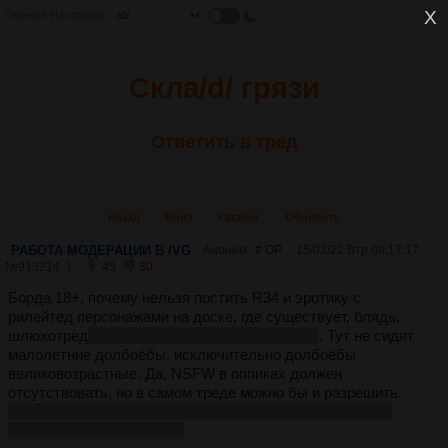
Главная
Настройки
Скла/d/ грязи
Ответить в тред
Назад
Вниз
Каталог
Обновить
РАБОТА МОДЕРАЦИИ В /VG
Аноним
# OP
15/03/22 Втр 08:17:17
№
913214
1
45
30
Борда 18+, почему нельзя постить R34 и эротику с
рилейтед персонажами на доске, где существует, блядь,
шлюхотред
, который буквально про еблю 2д
. Тут не сидят
малолетние долбоёбы, исключительно долбоёбы
великовозрастные. Да, NSFW в оппиках должен
отсутствовать, но в самом треде можно бы и разрешить.
Зато чатики вниманиевыблядков висят до конца треда,
несмотря на репорты, да.