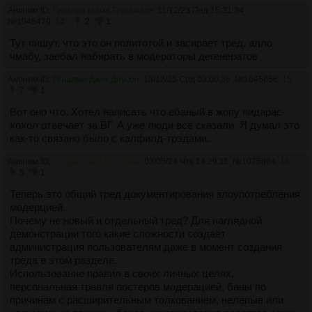
Аноним ID:
Грозная Мама Гаргамэля
11/12/23 Пнд 15:31:34
№
1045470
14
2
1
Тут пишут, что это он политотой и засирает тред, алло
чмабу, заебал набирать в модераторы дегенератов
Аноним ID:
Пошлый Джек Доусон
13/12/23 Срд 03:00:36
№
1045856
15
7
1
Вот оно что. Хотел написать что ебаный в жопу пидарас-
хохол отвечает за ВГ. А уже люди всё сказали. Я думал это
как-то связано было с калфилд-трэдами.
Аноним ID:
Стервозный Шляпник
02/05/24 Чтв 14:29:11
№
1075864
16
5
1
Теперь это общий тред документирования злоупотребления
модерцией.
Почему не новый и отдельный тред? Для наглядной
демонстрации того какие сложности создаёт
администрация пользователям даже в момент создания
треда в этом разделе.
Использование правил в своих личных целях,
персональная травля постеров модерацией, баны по
причинам с расширительным толкованием, нелепые или