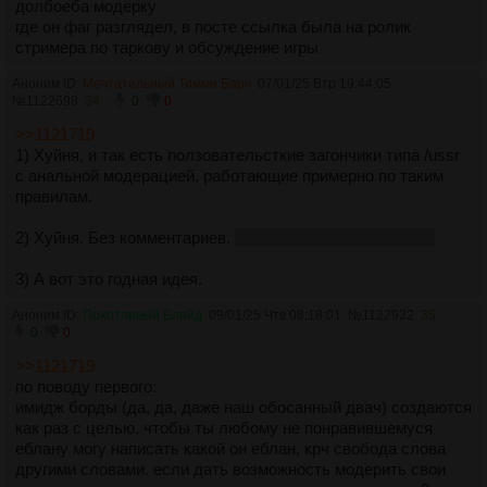
долбоеба модерку
анонов треды которых хейтеры часто засирают на дваче
где он фаг разглядел, в посте ссылка была на ролик
неприятными комментариями. Все эти категории имея
стримера по таркову и обсуждение игры
возможность модерировать свой тред будут гораздо
больше писать свои настоящие мысли на дваче, потому что
Аноним ID:
Мечтательный Тимми Барч
07/01/25 Втр 19:44:05
настоящие мысли приятнее излагать когда не читаешь
№
1122698
34
0
0
негатив в их сторону.
>>1121719
2) В многих разделах вроде /fag/ запрещено постить
1) Хуйня, и так есть ползовательсткие загончики типа /ussr
порнографию, и даже не порнографию а обычные фотки
с анальной модерацией, работающие примерно по таким
какой нибудь стримерши с голыми сиськами или голой
правилам.
жопой. Например на днях в фаг постили голые фотки Алины
Рин из чьего то секретного архива, а я спал и проебал их
2) Хуйня. Без комментариев.
Сиськи Алины Рин - говно.
потому что модератор удалил их.
Можно ввести функцию для каждой картинки "спойлер",
3) А вот это годная идея.
который закрывает изображение картинки темным экраном
Аноним ID:
Похотливый Блейд
09/01/25 Чтв 08:18:01
№
1122932
35
если ты его выставил для этой картинки или видоса. Если
0
0
ткнуть на картинку со спойлером один раз то спойлер
пропадает, а если два то можно посмотреть видео которое
>>1121719
спойлер закрывает. Так в разделах где запрещена
по поводу первого:
порнография и обнаженка можно будет постить
имидж борды (да, да, даже наш обосанный двач) создаются
компрометирующие некоторых стримеров их голые фотки
как раз с целью, чтобы ты любому не понравившемуся
или голые видосы. Или допустим если обсуждение идет
еблану могу написать какой он еблан, крч свобода слова
про секс в разделе где нельзя постить порно или обнаженку,
другими словами. если дать возможность модерить свои
и анон хочет что то показать или рассказать на конкретном