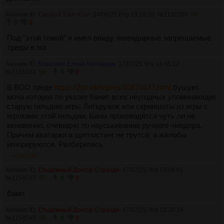
Аноним ID:
Смелый Кинг-Конг
24/06/25 Втр 19:19:28
№
1152287
55
0
0
Под "этой темой" я имел ввиду легендарные запрещаемые
треды в зог.
Аноним ID:
Коварная Елена Когтевран
17/07/25 Чтв 18:45:12
№
1156533
56
0
0
В BDO треде
https://2ch.hk/vg/res/49870437.html
бушует
моча которая по указке банит всех неугодных упоминающих
старую гильдию игры Литкружок или скриншоты из игры с
игроками этой гильдии. Баны производятся чуть ли не
мгновенно, очевидно по науськиванию ручного чмодера.
Причем аватарки и щитпостинг не трутся, а жалобы
игнорируются. Разберитесь.
>>1167287
Аноним ID:
Стыдливый Доктор Стрэндж
17/07/25 Чтв 19:04:01
№
1156537
57
0
0
бамп
Аноним ID:
Стыдливый Доктор Стрэндж
17/07/25 Чтв 19:30:24
№
1156542
58
0
0