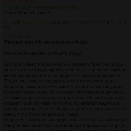
>>913214 (OP)
>Тут не сидят малолетние долбоёбы
Сидят! Они все в моче
Аноним ID:
Наивный Гулькин
01/01/25 Срд 08:51:39
№
1121719
32
1
1
>>314793554
Три идеи для Абу как улучшить борду
Макак, есть идеи как улучшить борду:
1) Старая. Ввести возможность создавать тред с выбором
может ли оп его модерировать или нет, и в треде который оп
может модерировать было видно что тред модерируется.
Тогда аноны смогут создавать узкотематические треды.
Например хикка или омега сможет создать свой тред куда
призовет таких же как он, и сможет лампово пообщатся на
те темы которые интересны только ему. Обычно когда тред
создает какой то хикка или омега, то набегает быдло или
пидорахи которые часто засирают тред и он скатывается в
говно. А тут будет защита для треда.
Например капиталистогосподин сможет создать свой тред и
банит всяких залетных коммипидоров Шариковых которые
пишут что надо бы его раскулачить. Или например Шариков