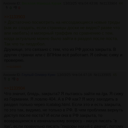
Аноним ID:
Веселая Мамаша Кураж
13/03/25 Чтв 04:43:06
№
1133904
44
0
0
>>1133903
> Достаточно посмотреть на несоздающиеся новые треды
(как их создать, если страницы доски не видно? разве что
апи наебать) и мизерный траффик по сравнению с тем,
когда актуально можно было зайти в раздел после поста.
Так что ты пиздобол.
Дружище, это связано с тем, что из РФ доска закрыта. В
других странах или с ВПНом всё работает. Я сейчас сижу и
проверяю.
>>1133905
Аноним ID:
Глупый Оливер Куин
13/03/25 Чтв 04:47:16
№
1133905
45
0
0
>>1133904
Что значит, блядь, закрыта? Я пытаюсь зайти на /ga. Я сижу
из Германии. Я ловлю 404. А в РФ как? Я могу заходить в
раздел только через /catalog.html. Если это и есть закрыта,
то это так, видимо, не только в РФ. В чем проблема вернуть
доступ после поста? И если она в РФ закрыта, то
возвращаемся к изначальному вопросу - нахуя писать "в
/ga", если правильно писать "пидоры нахуй с двача", потому