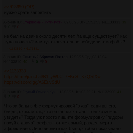
>>913690 (OP)
нужно срать запретить
Аноним ID:
Стервозный Ухти-Тухти
09/03/25 Вск 15:51:53
№
1133333
39
0
0
не был на дваче около десяти лет, /га еще существует? как
туда попасть? или тут окончательно победили гомофобы?
>>1133810
>>1171331
Аноним ID:
Опытный Абрахам Поттер
12/03/25 Срд 08:13:04
№
1133810
40
0
0
>>1133333
https://t.me/joinchat/B1LyW0C_7FKrG_jKxQSIXw
https://discord.gg/A6EuvSdU
Аноним ID:
Глупый Оливер Куин
13/03/25 Чтв 03:29:21
№
1133900
41
2
0
Что за баны в /b с формулировкой "в /ga", есди вы его,
блядь, скрыли так, что его через каталог только можно
увидеть? Тогда уж просто пишите формулировку "пидоры
нахуй с двача", эффект тот же самый, раздел мертв
эффективно. Либо верните как было, чтобы показывало