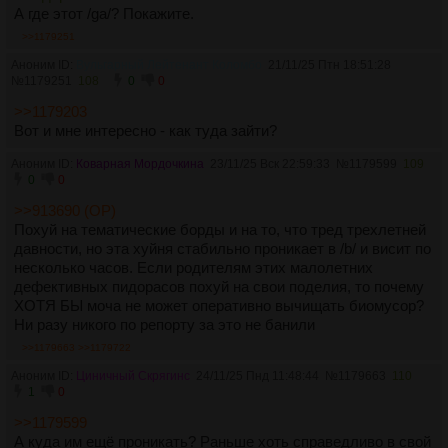
А где этот /ga/? Покажите.
>>1179251
Аноним ID:
Вульгарный Лейтенант Коломбо
21/11/25 Птн 18:51:28
№
1179251
108
0
0
>>1179203
Вот и мне интересно - как туда зайти?
Аноним ID:
Коварная Мордочкина
23/11/25 Вск 22:59:33
№
1179599
109
0
0
>>913690 (OP)
Похуй на тематические борды и на то, что тред трехлетней
давности, но эта хуйня стабильно проникает в /b/ и висит по
несколько часов. Если родителям этих малолетних
дефективных пидорасов похуй на свои поделия, то почему
ХОТЯ БЫ моча не может оперативно вычищать биомусор?
Ни разу никого по репорту за это не банили
>>1179663
>>1179722
Аноним ID:
Циничный Скрягинс
24/11/25 Пнд 11:48:44
№
1179663
110
1
0
>>1179599
А куда им ещё проникать? Раньше хоть справедливо в свой