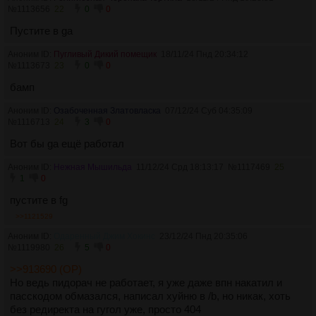
№
1113656
22
0
0
Пустите в ga
Аноним ID:
Пугливый Дикий помещик
18/11/24 Пнд 20:34:12
№
1113673
23
0
0
бамп
Аноним ID:
Озабоченная Златовласка
07/12/24 Суб 04:35:09
№
1116713
24
3
0
Вот бы ga ещё работал
Аноним ID:
Нежная Мышильда
11/12/24 Срд 18:13:17
№
1117469
25
1
0
пустите в fg
>>1121529
Аноним ID:
Одаренный Джим Хокинс
23/12/24 Пнд 20:35:06
№
1119980
26
5
0
>>913690 (OP)
Но ведь пидорач не работает, я уже даже впн накатил и
пасскодом обмазался, написал хуйню в /b, но никак, хоть
без редиректа на гугол уже, просто 404