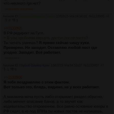
что никакого /ga нет?
>>1133906
>>1180440
Аноним ID:
Веселая Мамаша Кураж
13/03/25 Чтв 04:50:02
№
1133906
46
0
1
>>1133905
В РФ редирект на Гугл.
> В чем проблема вернуть доступ после поста?
Ты читать умеешь?
Я прямо сейчас чищу куки.
Проверяю. Не заходит. Оставляю любой пост где
угодно. Заходит. Всё работает.
>>1133907
Аноним ID:
Глупый Оливер Куин
13/03/25 Чтв 04:53:07
№
1133907
47
1
0
>>1133906
Я тебя поздравляю с этим фактом.
Вот только это, блядь, видимо, не у всех работает.
А макакина моча пусть либо открывает раздел обратно,
либо меняет описание банов, а то звучит как
издевательство откровенное. Все равно основные юзеры в
РФ сидят, а из под ВПНа ты новых постов не напишешь,