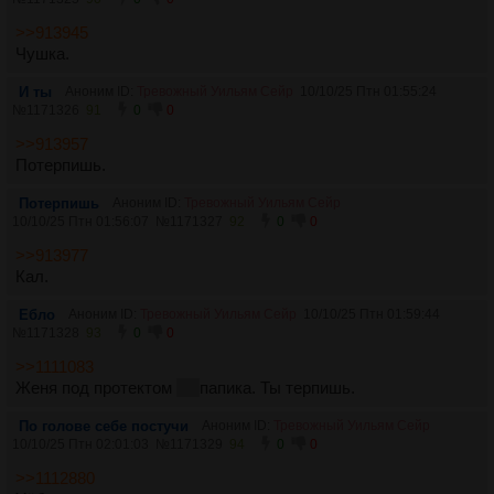
>>913945
Чушка.
И ты
Аноним ID:
Тревожный Уильям Сейр
10/10/25 Птн 01:55:24
№
1171326
91
0
0
>>913957
Потерпишь.
Потерпишь
Аноним ID:
Тревожный Уильям Сейр
10/10/25 Птн 01:56:07
№
1171327
92
0
0
>>913977
Кал.
Ебло
Аноним ID:
Тревожный Уильям Сейр
10/10/25 Птн 01:59:44
№
1171328
93
0
0
>>1111083
Женя под протектом
гос
папика. Ты терпишь.
По голове себе постучи
Аноним ID:
Тревожный Уильям Сейр
10/10/25 Птн 02:01:03
№
1171329
94
0
0
>>1112880