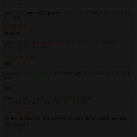
>>1158904
Аноним ID:
Свирепый Д Артаньян
30/12/24 Пнд 23:36:18
№
1121529
27
1
0
>>1117469
двачую
Аноним ID:
Темпераментный Папа Карло
11/01/25 Суб 22:45:22
№
1123390
28
0
0
>>913690 (OP)
test
Аноним ID:
Щедрый Мерлин
13/01/25 Пнд 05:42:30
№
1123547
29
0
0
test
Аноним ID:
Целомудренный Прожорливый башмак
13/01/25 Пнд 13:46:15
№
1123581
30
0
0
>>913690 (OP)
Зачем писать в d, если можно писать напрямую в нужные
инстанции?
>>1123595