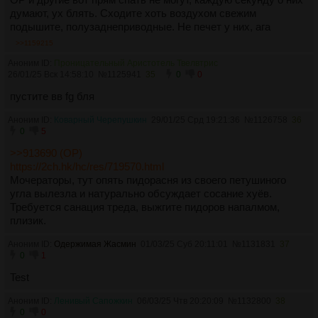
думают, ух блять. Сходите хоть воздухом свежим
подышите, полузаднеприводные. Не печет у них, ага
>>1159215
Аноним ID:
Проницательный Аристотель Твелвтрис
26/01/25 Вск 14:58:10
№
1125941
35
0
0
пустите вв fg бля
Аноним ID:
Коварный Черепушкин
29/01/25 Срд 19:21:36
№
1126758
36
0
5
>>913690 (OP)
https://2ch.hk/hc/res/719570.html
Мочераторы, тут опять пидорасня из своего петушиного
угла вылезла и натурально обсуждает сосание хуёв.
Требуется санация треда, выжгите пидоров напалмом,
плизик.
Аноним ID:
Одержимая Жасмин
01/03/25 Суб 20:11:01
№
1131831
37
0
1
Test
Аноним ID:
Ленивый Сапожкин
06/03/25 Чтв 20:20:09
№
1132800
38
0
0