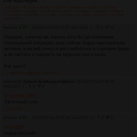
этих недолюдей.
>>913937
>>914022
>>914060
>>914174
>>914488
>>1112880
>>1119980
>>1123390
>>1123581
>>1126758
>>1132800
>>1150907
>>1150929
>>1160938
>>1165650
>>1166782
>>1170816
>>1171323
>>1173596
>>1179203
>>1179599
>>1207575
Аноним
# OP
19/03/22 Суб 04:11:43
№
913691
2
6
12
Пидоров, конечно же, банить хотя бы до окончания
специальной операции, ведь сейчас борда максимально
активна, и на ней хочется расслабляться в хорошем треде,
а не листать и смотреть на мужские хуи и жопы.
Как идея?
>>1150929
>>1159214
>>1171324
Аноним ID:
Буйный Арчибальд Алдертон
21/03/22 Пнд 12:28:48
№
913937
3
9
4
>>913690 (OP)
Латентный спок
>>913945
Аноним
# OP
21/03/22 Пнд 15:21:35
№
913945
4
3
5
>>913937
пидор потухай