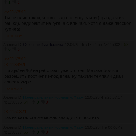
1
1
>>1133911
Ты не один такой, я тоже в /ga не могу зайти (правда я из
рашки), редиректит на гугл, а с впн 404, хотя я даже пасскод
купила(
>>1150321
Аноним ID:
Склочный Кум Черника
12/06/25 Чтв 13:51:55
№
1150321
53
0
0
>>1133911
>>1134920
Ни /ga/ ни /fg/ не работают уже сто лет. Макака боится
разрешить постинг из-под впна, ну такими темпами двач
совсем умрет.
>>1150375
Аноним ID:
Проницательный Корнелиус Фадж
12/06/25 Чтв 23:57:17
№
1150375
54
0
0
>>1150321
так из каталога же можно заходить и постить
Аноним ID:
Проницательный Корнелиус Фадж
13/06/25 Птн 00:06:42
№
1150377
55
0
0