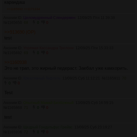
карандаш
>>1165692
>>1171334
Аноним ID:
Целомудренный Слендермен
12/09/25 Птн 11:39:38
№
1165650
68
0
0
>>913690 (OP)
test
Аноним ID:
Упрямая Кассандра Трелони
12/09/25 Птн 15:33:33
№
1165692
69
0
0
>>1160938
Это не трап, это жирный педераст. Заебал уже камхорить.
Аноним ID:
Креативный Тефтель
13/09/25 Суб 11:12:21
№
1165811
70
0
0
Test
Аноним ID:
Опытный Мамай Безбожный
13/09/25 Суб 16:59:15
№
1165868
71
0
0
test
Аноним ID:
Щедрый Гондульфус Грейвс
13/09/25 Суб 23:19:27
№
1165936
72
0
0