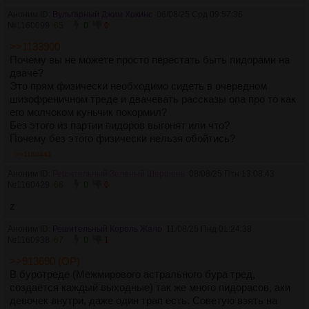
Аноним ID:
Вульгарный Джим Хокинс
06/08/25 Срд 09:57:36
№
1160099
65
0
0
>>1133900
Почему вы не можете просто перестать быть пидорами на
дваче?
Это прям физически необходимо сидеть в очередном
шизофреничном треде и двачевать рассказы опа про то как
его молчоком куньчик покормил?
Без этого из партии пидоров выгонят или что?
Почему без этого физически нельзя обойтись?
>>1180441
Аноним ID:
Решительный Зеленый Шершень
08/08/25 Птн 13:08:43
№
1160429
66
0
0
z
Аноним ID:
Решительный Король Жало
11/08/25 Пнд 01:24:38
№
1160938
67
0
1
>>913690 (OP)
В буротреде (Межмирового астрального бура тред,
создаётся каждый выходные) так же много пидорасов, аки
девочек внутри, даже один трап есть. Советую взять на