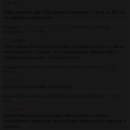
0
1
Сука, верните /ga/ и /fg/ обратно, они даже с vpn и на .life, .so
не работают нормально.
Аноним ID:
Игривый Мальчиш-кибальчиш
30/07/25 Срд 22:32:06
№
1158904
62
0
0
>>1119980
Тоже самое. Только под впн дает автобан и нихуя с этим не
могу поделать. Самому что ли поднимать vless на vds о
котором никто ничего не будет знать?
Аноним ID:
Грозный Гоку
01/08/25 Птн 17:40:56
№
1159214
63
1
0
>>913691
А не соснуть ли тебе хуйца пидр?
Аноним ID:
Грозный Гоку
01/08/25 Птн 17:43:42
№
1159215
64
0
0
>>1123820
Да это чмошники опущенные, им бы очень хотелось
попробовать запретное, но они очень ограничены, поэтому и
агрятся