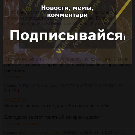
лол?
Я тебе анус ставлю, что я не один с такой проблемой,
потому что раздел мертв почти полностью. Если бы это
обходилось просто ВПНом, такой ебалы бы не было.
>>1133910
Аноним ID:
Веселая Мамаша Кураж
13/03/25 Чтв 04:59:09
№
1133910
50
0
3
>>1133909
Ставь анус, мне-то что. Тебе, пидору, не привыкать. У меня
работает из любого браузера, на любой машине, при любом
раскладе.
>>1133911
Аноним ID:
Глупый Оливер Куин
13/03/25 Чтв 05:00:12
№
1133911
51
1
1
>>1133910
Молодец, значит это не для тебя написано, съеби.
Благодарю за этот приятный вечерний диалог.
>>1134920
>>1150321
Аноним ID:
Депрессивный Добби
20/03/25 Чтв 08:49:31
№
1134920
52