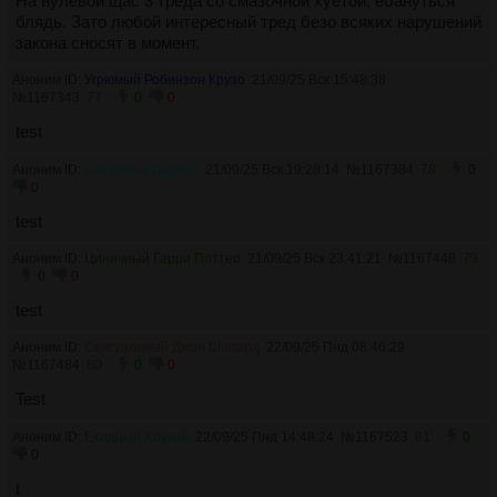
На нулевой щас 3 треда со смазочной хуетой, ебануться
блядь. Зато любой интересный тред безо всяких нарушений
закона сносят в момент.
Аноним ID:
Угрюмый Робинзон Крузо
21/09/25 Вск 15:48:38
№
1167343
77
0
0
test
Аноним ID:
Безумный Дедпул
21/09/25 Вск 19:28:14
№
1167384
78
0
0
test
Аноним ID:
Циничный Гарри Поттер
21/09/25 Вск 23:41:21
№
1167448
79
0
0
test
Аноним ID:
Сексуальный Джон Шепард
22/09/25 Пнд 08:46:29
№
1167484
80
0
0
Test
Аноним ID:
Ехидный Хоукай
22/09/25 Пнд 14:48:24
№
1167523
81
0
0
t