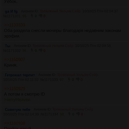
Уёбок.
ga И fg
Аноним ID:
Тревожный Уильям Сейр
10/10/25 Птн 02:04:37
№
1171331
95
0
0
>>1133333
Оба раздела снесли мочеры благодаря недавним законам
эрэфии.
Ты
Аноним ID:
Тревожный Уильям Сейр
10/10/25 Птн 02:09:58
№
1171332
96
0
0
>>1150907
Кринж.
Гетрокал терпит
Аноним ID:
Тревожный Уильям Сейр
10/10/25 Птн 02:11:32
№
1171333
97
0
0
>>1150929
А потом я смотрю ID
>петуHeaven
Советую тебе
Аноним ID:
Тревожный Уильям Сейр
10/10/25 Птн 02:14:39
№
1171334
98
0
0
>>1160938
Пройти нахуй.