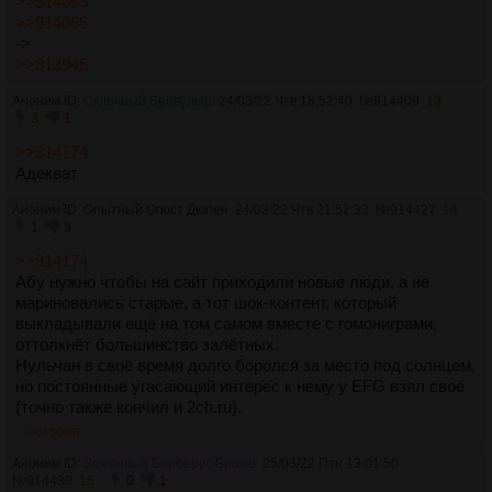
>>914059
>>914085
->
>>913945
Аноним ID:
Склочный Беовульф
24/03/22 Чтв 18:52:40
№
914409
13
3
1
>>914174
Адекват
Аноним ID:
Опытный Огюст Дюпен
24/03/22 Чтв 21:52:33
№
914427
14
1
3
>>914174
Абу нужно чтобы на сайт приходили новые люди, а не
мариновались старые, а тот шок-контент, который
выкладывали ещё на том самом вместе с гомониграми,
оттолкнёт большинство залётных.
Нульчан в своё время долго боролся за место под солнцем,
но постоянные угасающий интерес к нему у EFG взял своё
(точно также кончил и 2ch.ru).
>>1150997
Аноним ID:
Вежливый Барберус Брагге
25/03/22 Птн 13:01:50
№
914488
15
0
1