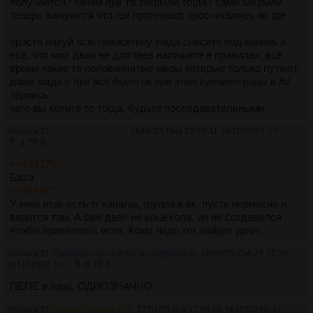
получается? зачем /ga/ то закрыли тогда? сами закрыли
теперь жалуются что геи протекают, просчитались но где
просто нахуй всю гомосятину тогда снесите под корень и
всё, что мол двач не для геев напишите в правилах, всё
время какие то половинчатые меры которые только путают.
даже когда с /ga/ всё было ок при этом кунчикотреды в /b/
тёрлись.
чего вы хотите то тогда, будьте последовательными
Аноним ID:
Нежный Незнайка
16/06/25 Пнд 18:16:41
№
1150997
59
3
0
>>914174
Баzа
>>914427
У него итак есть тг каналы, группа в вк, пусть нормисня и
варится там. А сам двач не кока-кола, он не создавался
чтобы привлекать всех. Кому надо тот найдет двач.
Аноним ID:
Проницательный Капитан Врунгель
28/06/25 Суб 21:37:39
№
1152987
60
0
0
ПЕПЕ в /ква/. ОДНОЗНАЧНО.
Аноним ID:
Нудная Аянами Рей
27/07/25 Вск 17:45:14
№
1158249
61