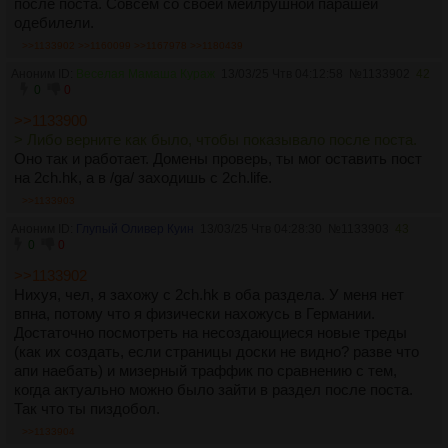
после поста. Совсем со своей мейлрушной парашей
одебилели.
>>1133902
>>1160099
>>1167978
>>1180439
Аноним ID:
Веселая Мамаша Кураж
13/03/25 Чтв 04:12:58
№
1133902
42
0
0
>>1133900
> Либо верните как было, чтобы показывало после поста.
Оно так и работает. Домены проверь, ты мог оставить пост
на 2ch.hk, а в /ga/ заходишь с 2ch.life.
>>1133903
Аноним ID:
Глупый Оливер Куин
13/03/25 Чтв 04:28:30
№
1133903
43
0
0
>>1133902
Нихуя, чел, я захожу с 2ch.hk в оба раздела. У меня нет
впна, потому что я физически нахожусь в Германии.
Достаточно посмотреть на несоздающиеся новые треды
(как их создать, если страницы доски не видно? разве что
апи наебать) и мизерный траффик по сравнению с тем,
когда актуально можно было зайти в раздел после поста.
Так что ты пиздобол.
>>1133904