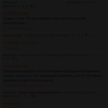
Аноним ID:
Очаровательный Шотаро Канеда
22/03/22 Втр 13:47:12
№
914060
9
3
2
>>913690 (OP)
Быдло, спок. Не высовывай своё орочье рыло из
хохлотредов.
>>914085
>>1112879
Аноним
# OP
22/03/22 Втр 17:19:08
№
914085
10
1
1
>>914060
-
>>913945
>>914258
Аноним ID:
Нежный Смекайло
23/03/22 Срд 13:09:29
№
914174
11
17
3
>>913690 (OP)
Предлагаю вернуть /b/ в категорию свободного общения и
тереть только то, что запрещено законом, а ОПу поставить
редирект в /ga/ со всех досок.
>>914409
>>914427
>>1150997
Аноним ID:
Талантливый Джеймс Мориарти
23/03/22 Срд 21:56:10
№
914258
12
1
2
>>913977