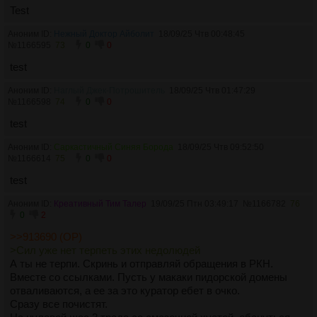
Test
Аноним ID:
Нежный Доктор Айболит
18/09/25 Чтв 00:48:45
№
1166595
73
0
0
test
Аноним ID:
Наглый Джек-Потрошитель
18/09/25 Чтв 01:47:29
№
1166598
74
0
0
test
Аноним ID:
Саркастичный Синяя Борода
18/09/25 Чтв 09:52:50
№
1166614
75
0
0
test
Аноним ID:
Креативный Тим Талер
19/09/25 Птн 03:49:17
№
1166782
76
0
2
>>913690 (OP)
>Сил уже нет терпеть этих недолюдей
А ты не терпи. Скринь и отправляй обращения в РКН.
Вместе со ссылками. Пусть у макаки пидорской домены
отваливаются, а ее за это куратор ебет в очко.
Сразу все почистят.