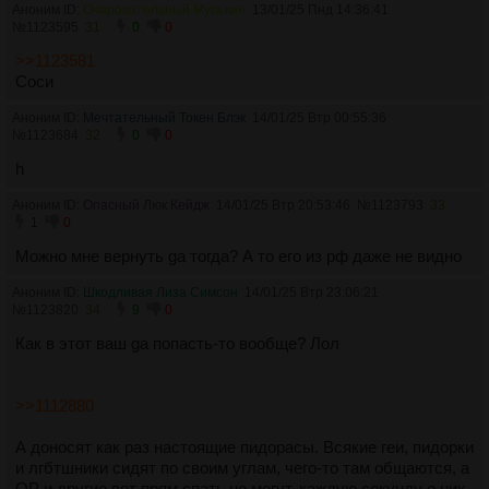
Аноним ID:
Очаровательный Мулькин
13/01/25 Пнд 14:36:41
№
1123595
31
0
0
>>1123581
Соси
Аноним ID:
Мечтательный Токен Блэк
14/01/25 Втр 00:55:36
№
1123684
32
0
0
h
Аноним ID:
Опасный Люк Кейдж
14/01/25 Втр 20:53:46
№
1123793
33
1
0
Можно мне вернуть ga тогда? А то его из рф даже не видно
Аноним ID:
Шкодливая Лиза Симсон
14/01/25 Втр 23:06:21
№
1123820
34
9
0
Как в этот ваш ga попасть-то вообще? Лол
>>1112880
А доносят как раз настоящие пидорасы. Всякие геи, пидорки
и лгбтшники сидят по своим углам, чего-то там общаются, а
OP и другие вот прям спать не могут, каждую секунду о них