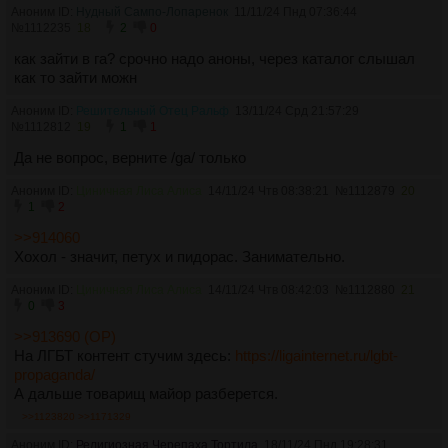
Аноним ID:
Нудный Сампо-Лопаренок
11/11/24 Пнд 07:36:44
№
1112235
18
2
0
как зайти в га? срочно надо аноны, через каталог слышал
как то зайти можн
Аноним ID:
Решительный Отец Ральф
13/11/24 Срд 21:57:29
№
1112812
19
1
1
Да не вопрос, верните /ga/ только
Аноним ID:
Циничная Лиса Алиса
14/11/24 Чтв 08:38:21
№
1112879
20
1
2
>>914060
Хохол - значит, петух и пидорас. Занимательно.
Аноним ID:
Циничная Лиса Алиса
14/11/24 Чтв 08:42:03
№
1112880
21
0
3
>>913690 (OP)
На ЛГБТ контент стучим здесь:
https://ligainternet.ru/lgbt-
propaganda/
А дальше товарищ майор разберется.
>>1123820
>>1171329
Аноним ID:
Религиозная Черепаха Тортила
18/11/24 Пнд 19:28:31