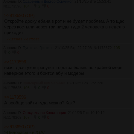
Аноним ID:
Одаренный Доктор Осьминог
21/10/25 Втр 15:53:41
№
1173596
104
2
0
>>913690 (OP)
Откройте доску ебана в рот и не будет проблем. А то щас
через костыли через три пизды туда 2 человека в неделю
приходит
>>1173672
>>1175635
Аноним ID:
Пугливая Гретель
21/10/25 Втр 22:27:08
№
1173672
105
0
0
>>1173596
низя, двэч уконтропупят тогда за ёклмн. по крайней мере
наверное этого и боится абу и модеры
Аноним ID:
Вульгарный Кум Черника
02/11/25 Вск 17:21:20
№
1175635
106
0
0
>>1173596
А вообще зайти туда можно? Как?
Аноним ID:
Сексуальная Констанция
21/11/25 Птн 10:10:12
№
1179203
107
0
0
>>913690 (OP)
>Пидорасы - в /GA/