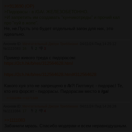
>>913690 (OP)
>Пидорасы - в /GA/. ЖЕЛЕЗОБЕТОННО.
>И запретить им создавать "кунчикотреды" и прочий кал
про "хуй в жопе".
Не, не.Пусть это будет отдельный загон для них, это
идеально.
Аноним ID:
Мечтательный Джоуи Триббиани
04/11/24 Пнд 14:25:12
№
1111083
16
2
3
Пример живого треда с пидорасом:
https://2ch.hk/b/res/312564628.html
https://2ch.hk/b/res/312564628.html#312564628
Какого хуя это не запрещено в
/b
?! Гилтикус - пидорас! Те,
кто его форсят - пидорасы. Пидорасам место в
/ga
!
>>1111084
>>1171328
Аноним ID:
Мечтательный Джоуи Триббиани
04/11/24 Пнд 14:26:28
№
1111084
17
2
4
>>1111083
Забанили мразь. Спасибо модерам и всем неравнодушным.