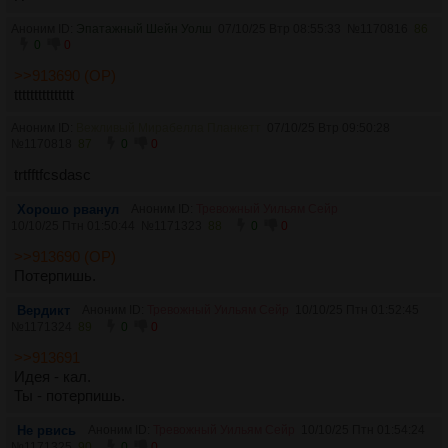
Аноним ID:
Эпатажный Шейн Уолш
07/10/25 Втр 08:55:33
№
1170816
86
0
0
>>913690 (OP)
ttttttttttttttt
Аноним ID:
Вежливый Мирабелла Планкетт
07/10/25 Втр 09:50:28
№
1170818
87
0
0
trtfftfcsdasc
Хорошо рванул
Аноним ID:
Тревожный Уильям Сейр
10/10/25 Птн 01:50:44
№
1171323
88
0
0
>>913690 (OP)
Потерпишь.
Вердикт
Аноним ID:
Тревожный Уильям Сейр
10/10/25 Птн 01:52:45
№
1171324
89
0
0
>>913691
Идея - кал.
Ты - потерпишь.
Не рвись
Аноним ID:
Тревожный Уильям Сейр
10/10/25 Птн 01:54:24
№
1171325
90
0
0