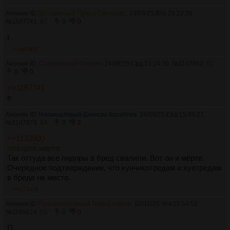
Аноним ID:
Истеричный Принц Свинопас
23/09/25 Втр 20:22:38
№
1167741
82
0
0
t
>>1167952
Аноним ID:
Сексуальный Отелло
24/09/25 Срд 13:24:30
№
1167952
83
0
0
>>1167741
е
Аноним ID:
Насмешливый Дениска Кораблев
24/09/25 Срд 15:49:27
№
1167978
84
0
2
>>1133900
>раздел мертв
Так оттуда все пидоры в бред свалили. Вот он и мёртв.
Очередное подтверждение, что кунчикотредам и хуетредам
в бреде не место.
>>1171336
Аноним ID:
Проницательный Голый король
02/10/25 Чтв 01:54:53
№
1169614
85
0
0
П