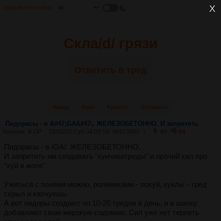
Главная
Настройки
Скла/d/ грязи
Ответить в тред
Назад
Вниз
Каталог
Обновить
Пидорасы - в &#47;GA&#47;. ЖЕЛЕЗОБЕТОННО. И запретить
Аноним
# OP
19/03/22 Суб 04:08:56
№
913690
1
60
94
Пидорасы - в /GA/. ЖЕЛЕЗОБЕТОННО.
И запретить им создавать "кунчикотреды" и прочий кал про
"хуй в жопе".
Ужиться с понями можно, ролевиками - похуй, куклы - тред
скрыл и капчуешь.
А вот пидоры создают по 10-20 тредов в день, и в шапку
добавляют свою мерзкую содомию. Сил уже нет терпеть