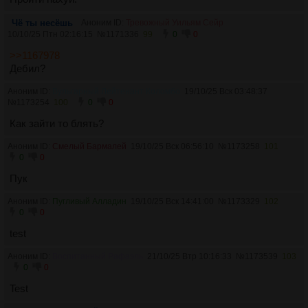
Чё ты несёшь
Аноним ID:
Тревожный Уильям Сейр
10/10/25 Птн 02:16:15
№
1171336
99
0
0
>>1167978
Дебил?
Аноним ID:
Вульгарный Лейтенант Коломбо
19/10/25 Вск 03:48:37
№
1173254
100
0
0
Как зайти то блять?
Аноним ID:
Смелый Бармалей
19/10/25 Вск 06:56:10
№
1173258
101
0
0
Пук
Аноним ID:
Пугливый Алладин
19/10/25 Вск 14:41:00
№
1173329
102
0
0
test
Аноним ID:
Воспитанный Рафаэль
21/10/25 Втр 10:16:33
№
1173539
103
0
0
Test