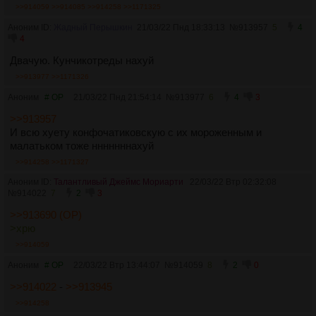
>>914059
>>914085
>>914258
>>1171325
Аноним ID:
Жадный Перышкин
21/03/22 Пнд 18:33:13
№
913957
5
4
4
Двачую. Кунчикотреды нахуй
>>913977
>>1171326
Аноним
# OP
21/03/22 Пнд 21:54:14
№
913977
6
4
3
>>913957
И всю хуету конфочатиковскую с их мороженным и
малатьком тоже нннннннахуй
>>914258
>>1171327
Аноним ID:
Талантливый Джеймс Мориарти
22/03/22 Втр 02:32:08
№
914022
7
2
3
>>913690 (OP)
>хрю
>>914059
Аноним
# OP
22/03/22 Втр 13:44:07
№
914059
8
2
0
>>914022
-
>>913945
>>914258