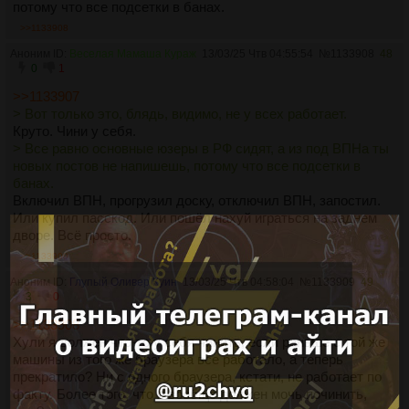
потому что все подсетки в банах.
>>1133908
Аноним ID:
Веселая Мамаша Кураж
13/03/25 Чтв 04:55:54
№
1133908
48
0
1
>>1133907
> Вот только это, блядь, видимо, не у всех работает.
Круто. Чини у себя.
> Все равно основные юзеры в РФ сидят, а из под ВПНа ты
новых постов не напишешь, потому что все подсетки в
банах.
Включил ВПН, прогрузил доску, отключил ВПН, запостил.
Или купил пасскод. Или пошёл нахуй играться на заднем
дворе. Всё просто.
>>1133909
Аноним ID:
Глупый Оливер Куин
13/03/25 Чтв 04:58:04
№
1133909
49
3
0
>>1133908
Хули я должен что-то у себя чинить, если раньше с той же
машины из того же браузера все работало, а теперь
прекратило? Ни с одного браузера, кстати, не работает по
факту. Более того, что я вообще должен мочь починить,