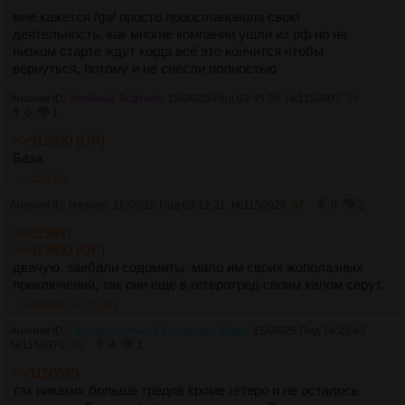
мне кажется /ga/ просто
приостановила
свою
деятельность, как многие компании ушли из рф но на
низком старте ждут когда всё это кончится чтобы
вернуться, потому и не снесли полностью
Аноним ID:
Злобный Тефтель
16/06/25 Пнд 03:45:35
№
1150907
56
0
1
>>913690 (OP)
База.
>>1171332
Аноним ID: Heaven
16/06/25 Пнд 09:12:31
№
1150929
57
0
2
>>913691
>>913690 (OP)
двачую. заебали содомиты. мало им своих жополазных
приключений, так они ещё в гетеротред своим калом серут.
>>1150970
>>1171333
Аноним ID:
Проницательный Корнелиус Фадж
16/06/25 Пнд 14:22:42
№
1150970
58
4
1
>>1150929
так никаких больше тредов кроме гетеро и не осталось