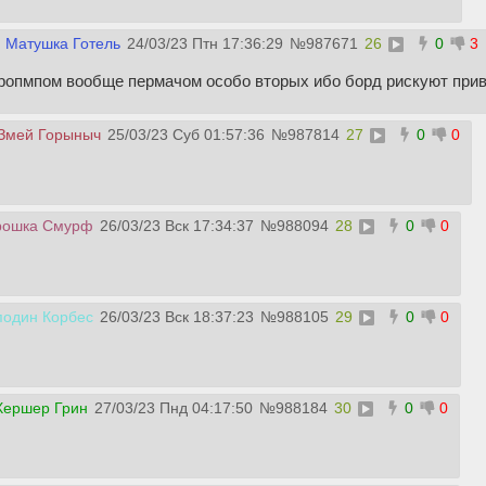
 Матушка Готель
24/03/23 Птн 17:36:29
№
987671
26
0
3
 ропмпом вообще пермачом особо вторых ибо борд рискуют привл
Змей Горыныч
25/03/23 Суб 01:57:36
№
987814
27
0
0
рошка Смурф
26/03/23 Вск 17:34:37
№
988094
28
0
0
подин Корбес
26/03/23 Вск 18:37:23
№
988105
29
0
0
ершер Грин
27/03/23 Пнд 04:17:50
№
988184
30
0
0