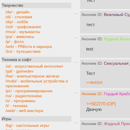
Тест
Творчество
/de/ - дизайн
Аноним ID:
Вежливый Су
/di/ - столовая
/diy/ - хобби
тест
/izd/ - графомания
/mus/ - музыканты
/pa/ - живопись
Аноним ID:
Нудный Бильб
/p/ - фото
/wrk/ - РАБота и карьера
test
/trv/ - путешествия
Техника и софт
Аноним ID:
Сексуальная
/ai/ - искусственный интеллект
/gd/ - gamedev
Тест
/hw/ - компьютерное железо
/mobi/ - мобильные устройства и
>>964504
приложения
/pr/ - программирование
Аноним ID:
Гордый Краб
/ra/ - радиотехника
/s/ - программы
>>922270 (OP)
/t/ - техника
Двачую
/web/ - веб-мастера
Игры
Аноним ID:
Жадный Прин
/bg/ - настольные игры