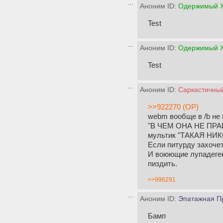
Аноним ID:
Одержимый Х
Test
Аноним ID:
Одержимый Х
Test
Аноним ID:
Саркастичный
>>922270 (OP)
webm вообще в /b не 
"В ЧЕМ ОНА НЕ ПРАВ
мультик "ТАКАЯ НИ
Если питурду захочет
И воюющие лупадегене
пиздить.
>>996291
Аноним ID:
Эпатажная П
Бамп