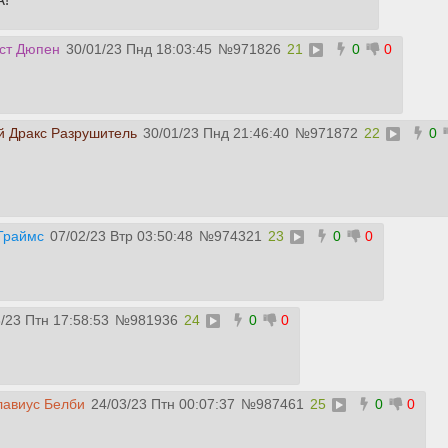
ст Дюпен
30/01/23 Пнд 18:03:45
№
971826
21
0
0
 Дракс Разрушитель
30/01/23 Пнд 21:46:40
№
971872
22
0
Граймс
07/02/23 Втр 03:50:48
№
974321
23
0
0
/23 Птн 17:58:53
№
981936
24
0
0
лавиус Белби
24/03/23 Птн 00:07:37
№
987461
25
0
0