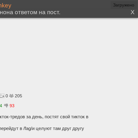
Загружено
0
205
4
93
ток-тредов за день, постят свой тикток в
ерейдут в /fag/и целуют там друг другу