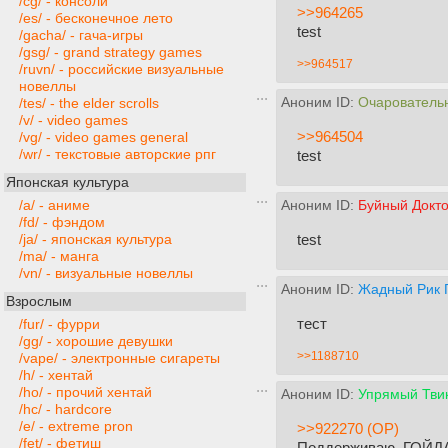
/cg/ - консоли
>>964265
/es/ - бесконечное лето
test
/gacha/ - гача-игры
/gsg/ - grand strategy games
>>964517
/ruvn/ - российские визуальные
новеллы
Аноним ID:
Очарователь
/tes/ - the elder scrolls
/v/ - video games
>>964504
/vg/ - video games general
/wr/ - текстовые авторские рпг
test
Японская культура
/a/ - аниме
Аноним ID:
Буйный Докто
/fd/ - фэндом
test
/ja/ - японская культура
/ma/ - манга
/vn/ - визуальные новеллы
Аноним ID:
Жадный Рик 
Взрослым
тест
/fur/ - фурри
/gg/ - хорошие девушки
>>1188710
/vape/ - электронные сигареты
/h/ - хентай
/ho/ - прочий хентай
Аноним ID:
Упрямый Твик
/hc/ - hardcore
/e/ - extreme pron
>>922270 (OP)
/fet/ - фетиш
Поддерживаю. ГОЙД