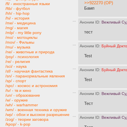
>>922270 (OP)
/fl/ - иностранные языки
Бамп
/ftb/ - футбол
/hh/ - hip-hop
/hi/ - история
Аноним ID:
Вежливый Су
/me/ - медицина
/mg/ - магия
тест
/mlp/ - my little pony
/mo/ - мотоциклы
/mov/ - Фильмы
Аноним ID:
Буйный Докто
/mu/ - музыка
/ne/ - животные и природа
Test
/psy/ - психология
/re/ - религия
/sci/ - наука
Аноним ID:
Буйный Докто
/sf/ - научная фантастика
/sn/ - паранормальные явления
Test
/sp/ - спорт
/spc/ - космос и астрономия
/tv/ - тв и кино
Аноним ID:
Вежливый Су
/un/ - образование
/w/ - оружие
Тест
/wh/ - warhammer
/wm/ - военная техника и оружие
/wp/ - обои и высокое разрешение
Аноним ID:
Вежливый Су
/zog/ - теории заговора
/kpop/ - k-pop