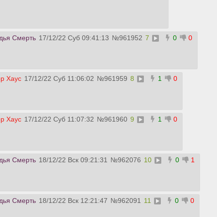
дья Смерть
17/12/22 Суб 09:41:13
№
961952
7
0
0
р Хаус
17/12/22 Суб 11:06:02
№
961959
8
1
0
р Хаус
17/12/22 Суб 11:07:32
№
961960
9
1
0
дья Смерть
18/12/22 Вск 09:21:31
№
962076
10
0
1
дья Смерть
18/12/22 Вск 12:21:47
№
962091
11
0
0