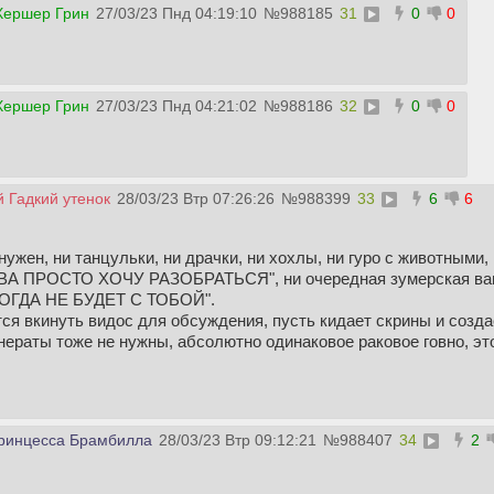
ершер Грин
27/03/23 Пнд 04:19:10
№
988185
31
0
0
ершер Грин
27/03/23 Пнд 04:21:02
№
988186
32
0
0
 Гадкий утенок
28/03/23 Втр 07:26:26
№
988399
33
6
6
нужен, ни танцульки, ни драчки, ни хохлы, ни гуро с животными, 
А ПРОСТО ХОЧУ РАЗОБРАТЬСЯ", ни очередная зумерская вагин
КОГДА НЕ БУДЕТ С ТОБОЙ".
ся вкинуть видос для обсуждения, пусть кидает скрины и созда
раты тоже не нужны, абсолютно одинаковое раковое говно, это 
ринцесса Брамбилла
28/03/23 Втр 09:12:21
№
988407
34
2