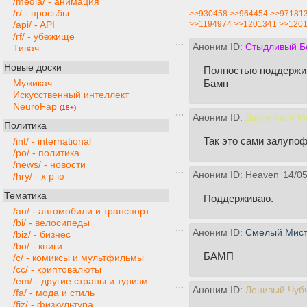
/media/ - анимация
/r/ - просьбы
>>930458
>>964454
>>97181
>>1194974
>>1201341
>>120
/api/ - API
/rf/ - убежище
Аноним ID:
Стыдливый Б
Тивач
Новые доски
Полностью поддержи
Бамп
Мужикач
Искусственный интеллект
NeuroFap
(18+)
Аноним ID:
Двуличный М
Политика
Так это сами залупоф
/int/ - international
/po/ - политика
/news/ - новости
Аноним ID: Heaven
14/05
/hry/ - х р ю
Тематика
Поддерживаю.
/au/ - автомобили и транспорт
/bi/ - велосипеды
Аноним ID:
Смелый Мист
/biz/ - бизнес
/bo/ - книги
БАМП
/c/ - комиксы и мультфильмы
/cc/ - криптовалюты
/em/ - другие страны и туризм
Аноним ID:
Ленивый Чуб
/fa/ - мода и стиль
/fiz/ - физкультура