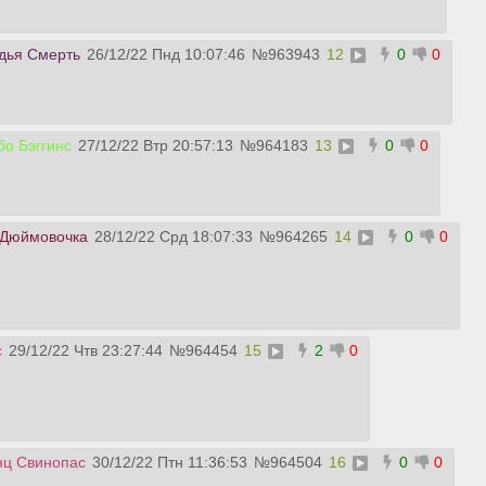
дья Смерть
26/12/22 Пнд 10:07:46
№
963943
12
0
0
о Бэггинс
27/12/22 Втр 20:57:13
№
964183
13
0
0
 Дюймовочка
28/12/22 Срд 18:07:33
№
964265
14
0
0
с
29/12/22 Чтв 23:27:44
№
964454
15
2
0
ц Свинопас
30/12/22 Птн 11:36:53
№
964504
16
0
0