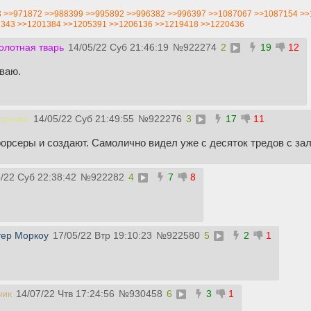
3
>>971872
>>988399
>>995892
>>996382
>>996397
>>1087067
>>1087154
>>
1343
>>1201384
>>1205391
>>1206136
>>1219418
>>1220436
олотная тварь
14/05/22 Суб 21:46:19
№
922274
2
19
12
ваю.
орозко
14/05/22 Суб 21:49:55
№
922276
3
17
11
орсеры и создают. Самолично видел уже с десяток тредов с зал
/22 Суб 22:38:42
№
922282
4
7
8
ер Моркоу
17/05/22 Втр 19:10:23
№
922580
5
2
1
чик
14/07/22 Чтв 17:24:56
№
930458
6
3
1