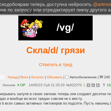
Скла/d/ грязи
Ответить в тред
Назад
|
Вниз
|
Каталог
|
Обновить
|
Автообновление
|
245
Аноним
# OP
14/05/22 Суб 21:33:20
№
922270
1
16
игрывать залупе в своих загонах теперь они создают десятки тик
ах и вообще во всех тредах совсем не к месту.
 b всех самых активных тиктокеров по подсети. Пусть наконец п