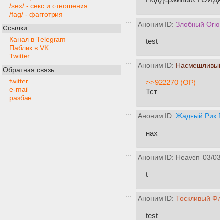
/sex/ - секс и отношения
/fag/ - фагготрия
Аноним ID:
Злобный Огю
Ссылки
Канал в Telegram
test
Паблик в VK
Twitter
Аноним ID:
Насмешливый
Обратная связь
twitter
>>922270 (OP)
e-mail
Тст
разбан
Аноним ID:
Жадный Рик 
нах
Аноним ID: Heaven
03/03
t
Аноним ID:
Тоскливый Ф
test