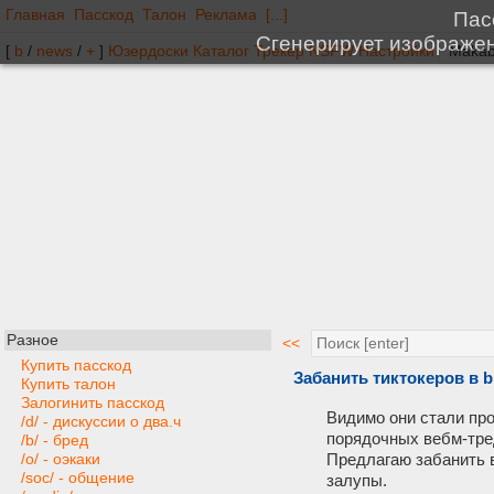
Главная
Пасскод
Талон
Реклама
[...]
[
b
/
news
/
+
]
Юзердоски
Каталог
Трекер
NSFW
Настройки
Разное
<<
Купить пасскод
Забанить тиктокеров в b
Купить талон
Залогинить пасскод
Видимо они стали про
/d/ - дискуссии о два.ч
порядочных вебм-тред
/b/ - бред
Предлагаю забанить в
/o/ - оэкаки
/soc/ - общение
залупы.