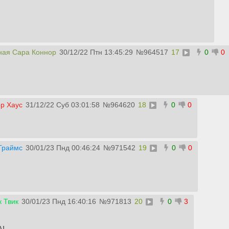
ная Сара Коннор
30/12/22 Птн 13:45:29
№
964517
17
0
0
р Хаус
31/12/22 Суб 03:01:58
№
964620
18
0
0
Граймс
30/01/23 Пнд 00:46:24
№
971542
19
0
0
 Твик
30/01/23 Пнд 16:40:16
№
971813
20
0
3
А!