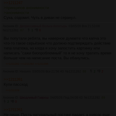
>>1211247
>принципов анонимности
>анонимности
Сука, содомит. Чуть в диван не серанул.
Аноним ID:
Депрессивный Вольга-богатырь
03/05/26 Вск 21:53:00
№
1211261
87
1
0
Вы попутали ребята, вы наверное думаете что капча это
что-то такое серьёзное что должно подтверждать действие
типа платежа, но когда я хочу запостить картинку или
написать "сажи биопроблемный" то я не хочу тратить время
больше чем на написание поста. Вы ебанулись.
>>1211262
>>1211292
>>1211396
Аноним ID: Heaven
03/05/26 Вск 21:56:40
№
1211262
88
2
2
>>1211261
Купи пасскод
>>1211326
Аноним ID:
Шкодливый Гаврош
04/05/26 Пнд 04:08:43
№
1211292
89
2
0
>>1211261
Не пиши. Пусть натуральный постинг падает, а хуесос еще