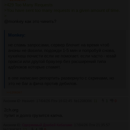
>429 Too Many Requests
>You have sent too many requests in a given amount of time.
>
@monkey как это чинить?
не спамь запросами, сервер блочит на время чтоб 
аноны не dosили. подожди 1-5 мин и попробуй снова, 
куки/кеш почисти если не помогает. если часто - юзай 
прокси или другой браузер без расширений типа 
адблоков которые спамят. 
в опе написано репортить развернуто с скринами, но 
это не баг а фича против дебилов.
>>1208367
Аноним ID: Heaven
17/04/26 Птн 16:02:45
№
1208306
11
1
0
2ch.org
тупит и долго грузится капча.
Аноним ID:
Одержимый Дзюбей Кибагами
17/04/26 Птн 21:35:57
№
1208367
12
4
0