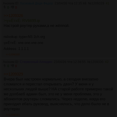
Аноним ID:
Ласковый Дядя Федор
23/04/26 Чтв 12:35:48
№
1209329
41
0
0
>>1209326
>╤хЁтхЁ: RV6699.ip
Настрой роутер руками,а не жёппой.
nslookup -type=NS 2ch.org
╤хЁтхЁ: one.one.one.one
Address: 1.1.1.1
>>1209330
Аноним ID:
Стервозный Алладин
23/04/26 Чтв 12:38:55
№
1209330
42
0
0
>>1209329
Вчера был настроен нормально, а сегодня внезапно
сломался и перестал открывать двач? У меня и у
нескольких людей выше? НА старой работе примерно такой
же долбаеб админ был, это не у меня проблема, это у
абонентов роутеры сломались. Через неделю, когда его
приходил ебать руковод, выяснялось, что дело было не в
роутерах
>>1209331