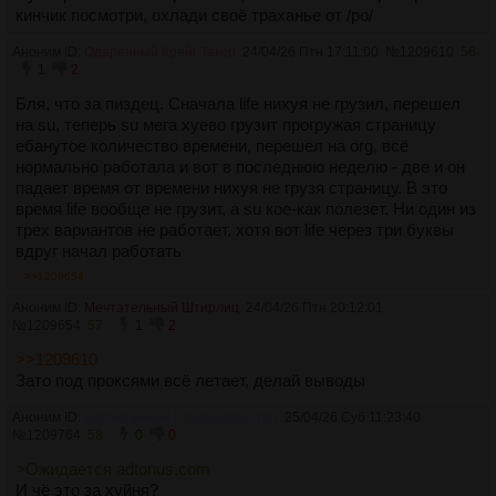
кинчик посмотри, охлади своё траханье от /po/
Аноним ID:
Одаренный Крейг Такер
24/04/26 Птн 17:11:00
№
1209610
56
1
2
Бля, что за пиздец. Сначала life нихуя не грузил, перешел
на su, теперь su мега хуево грузит прогружая страницу
ебанутое количество времени, перешел на org, всё
нормально работала и вот в последнюю неделю - две и он
падает время от времени нихуя не грузя страницу. В это
время life вообще не грузит, а su кое-как полезет. Ни один из
трех вариантов не работает. хотя вот life через три буквы
вдруг начал работать
>>1209654
Аноним ID:
Мечтательный Штирлиц
24/04/26 Птн 20:12:01
№
1209654
57
1
2
>>1209610
Зато под проксями всё летает, делай выводы
Аноним ID:
Воспитанный Граф Калеостро
25/04/26 Суб 11:23:40
№
1209764
58
0
0
>Ожидается adtonus.com
И чё это за хуйня?