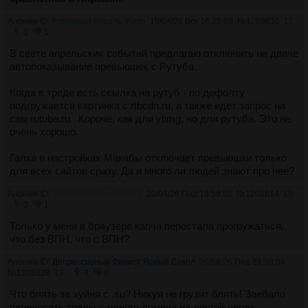
Аноним ID:
Коварный Король Жало
19/04/26 Вск 16:25:08
№
1208636
17
1
1
В свете апрельских событий предлагаю отключить на дваче
автопоказывание превьюшек с Рутуба.
Когда в треде есть ссылка на рутуб - по дефолту
подгружается картинка с rtbcdn.ru, а также идет запрос на
сам rutube.ru . Короче, как для ytimg, но для рутуба. Это не
очень хорошо.
Галка в настройках Макабы отключает превьюшки только
для всех сайтов сразу. Да и много ли людей знают про нее?
Аноним ID:
Темпераментный Мига
20/04/26 Пнд 19:59:58
№
1208814
18
0
1
Только у меня в браузере капча перестала прогружаться,
что без ВПН, что с ВПН?
Аноним ID:
Депрессивный Финист Ясный Сокол
20/04/26 Пнд 21:58:04
№
1208828
19
4
0
Что блять за хуйня с .su? Нихуя не грузит блять! Заебало
переносить треды с одного домена на другой через