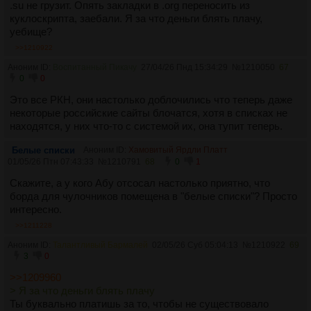
.su не грузит. Опять закладки в .org переносить из
куклоскрипта, заебали. Я за что деньги блять плачу,
уебище?
>>1210922
Аноним ID:
Воспитанный Пикачу
27/04/26 Пнд 15:34:29
№
1210050
67
0
0
Это все РКН, они настолько доблочились что теперь даже
некоторые российские сайты блочатся, хотя в списках не
находятся, у них что-то с системой их, она тупит теперь.
Белые списки
Аноним ID:
Хамовитый Ярдли Платт
01/05/26 Птн 07:43:33
№
1210791
68
0
1
Скажите, а у кого Абу отсосал настолько приятно, что
борда для чулочников помещена в "белые списки"? Просто
интересно.
>>1211228
Аноним ID:
Талантливый Бармалей
02/05/26 Суб 05:04:13
№
1210922
69
3
0
>>1209960
> Я за что деньги блять плачу
Ты буквально платишь за то, чтобы не существовало