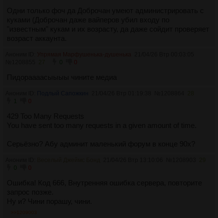
Одни только фоч да Доброчан умеют администрировать с
куками (Доброчан даже вайперов убил входу по
"известным" кукам и их возрасту, да даже сойдит проверяет
возраст аккаунта.
Аноним ID:
Упрямая Марфушенька-душенька
21/04/26 Втр 00:03:05
№
1208855
27
0
0
Пидораааасыыыы чините медиа
Аноним ID:
Подлый Сапожкин
21/04/26 Втр 01:19:38
№
1208864
28
1
0
429 Too Many Requests
You have sent too many requests in a given amount of time.
Серьёзно? Абу админит маленький форум в конце 90х?
Аноним ID:
Веселый Джеймс Бонд
21/04/26 Втр 13:10:06
№
1208903
29
0
0
Ошибка! Код 666, Внутренняя ошибка сервера, повторите
запрос позже.
Ну и? Чини порашу, чини.
>>1209003