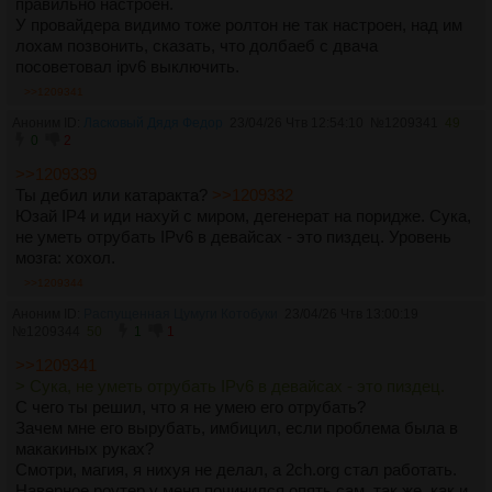
правильно настроен.
У провайдера видимо тоже ролтон не так настроен, над им
лохам позвонить, сказать, что долбаеб с двача
посоветовал ipv6 выключить.
>>1209341
Аноним ID:
Ласковый Дядя Федор
23/04/26 Чтв 12:54:10
№
1209341
49
0
2
>>1209339
Ты дебил или катаракта?
>>1209332
Юзай IP4 и иди нахуй с миром, дегенерат на поридже. Сука,
не уметь отрубать IPv6 в девайсах - это пиздец. Уровень
мозга: хохол.
>>1209344
Аноним ID:
Распущенная Цумуги Котобуки
23/04/26 Чтв 13:00:19
№
1209344
50
1
1
>>1209341
> Сука, не уметь отрубать IPv6 в девайсах - это пиздец.
С чего ты решил, что я не умею его отрубать?
Зачем мне его вырубать, имбицил, если проблема была в
макакиных руках?
Смотри, магия, я нихуя не делал, а 2ch.org стал работать.
Наверное роутер у меня починился опять сам, так же, как и