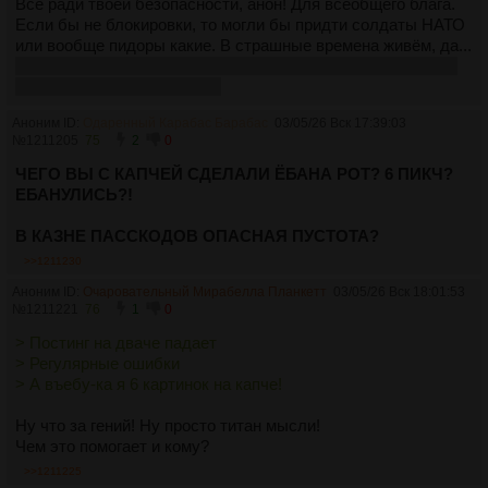
Всё ради твоей безопасности, анон! Для всеобщего блага.
Если бы не блокировки, то могли бы придти солдаты НАТО
или вообще пидоры какие. В страшные времена живём, да...
А теплицы... С ними налоговая порешает, ты там не очень-
то расчитывай на теплицы.
Аноним ID:
Одаренный Карабас Барабас
03/05/26 Вск 17:39:03
№
1211205
75
2
0
ЧЕГО ВЫ С КАПЧЕЙ СДЕЛАЛИ ЁБАНА РОТ? 6 ПИКЧ?
ЕБАНУЛИСЬ?!
В КАЗНЕ ПАССКОДОВ ОПАСНАЯ ПУСТОТА?
>>1211230
Аноним ID:
Очаровательный Мирабелла Планкетт
03/05/26 Вск 18:01:53
№
1211221
76
1
0
> Постинг на дваче падает
> Регулярные ошибки
> А въебу-ка я 6 картинок на капче!
Ну что за гений! Ну просто титан мысли!
Чем это помогает и кому?
>>1211225