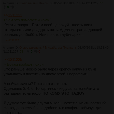
Аноним ID:
Шаловливый Веном
03/05/26 Вск 18:10:14
№
1211225
77
0
0
>>1211221
>Чем это помогает и кому?
Кстати говоря... Ботам вообще похуй - шесть пикч
отгадывать или двадцать пять. Администрация двощей
реально долбоёбы. Или просто глубинарии...
>>1211227
Аноним ID:
Очаровательный Мирабелла Планкетт
03/05/26 Вск 18:13:40
№
1211227
78
0
0
>>1211225
> Ботам вообще похуй
Это раньше можно было через opencv капчу из букв
угадывать и постить на дваче чтобы порофлить.
А сейчас зачем? Постинга и так нет.
Сделаешь 3, 4, 6, 10 картинок - индусы за копейки это
разгадают если надо.
НО КОМУ ЭТО НАДО?
Я думаю тут была другая мысль, может снизить постинг?
Но тогда почему бы не добавить в конфиге таймаут для
постинга...