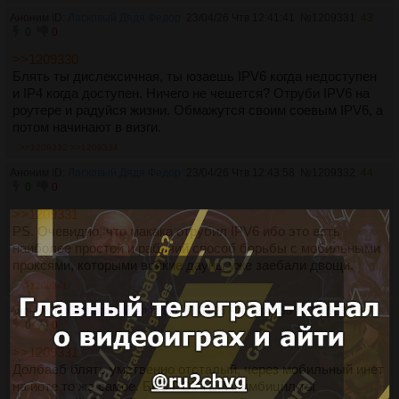
Аноним ID:
Ласковый Дядя Федор
23/04/26 Чтв 12:41:41
№
1209331
43
0
0
>>1209330
Блять ты дислексичная, ты юзаешь IPV6 когда недоступен
и IP4 когда доступен. Ничего не чешется? Отруби IPV6 на
роутере и радуйся жизни. Обмажутся своим соевым IPV6, а
потом начинают в визги.
>>1209332
>>1209334
Аноним ID:
Ласковый Дядя Федор
23/04/26 Чтв 12:43:58
№
1209332
44
0
0
>>1209331
PS. Очевидно, что макака отрубил IPV6 ибо это есть
наиболее простой и рабочий способ борьбы с мобильными
проксями, которыми всякие дауны уже заебали двощи.
>>1209341
Аноним ID:
Стервозный Алладин
23/04/26 Чтв 12:45:35
№
1209334
45
0
0
>>1209331
Долбаеб блять умственно отсталый, через мобильный инет
на йоте то же самое. БЕЗ РОУТЕРА, имбицил ты