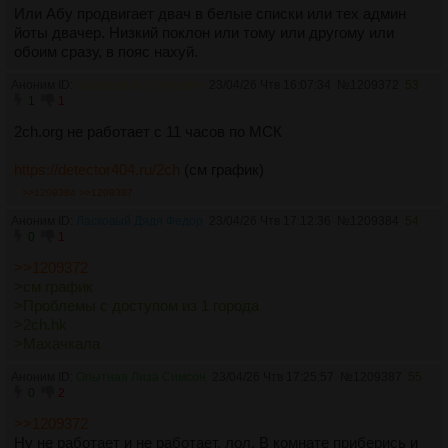
Или Абу продвигает двач в белые списки или тех админ
йоты двачер. Низкий поклон или тому или другому или
обоим сразу, в пояс нахуй.
Аноним ID:
Шкодливый Супермен
23/04/26 Чтв 16:07:34
№
1209372
53
1
1
2ch.org не работает с 11 часов по МСК
https://detector404.ru/2ch
(см график)
>>1209384
>>1209387
Аноним ID:
Ласковый Дядя Федор
23/04/26 Чтв 17:12:36
№
1209384
54
0
1
>>1209372
>см график
>Проблемы с доступом из 1 города
>2ch.hk
>Махачкала
Аноним ID:
Опытная Лиза Симсон
23/04/26 Чтв 17:25:57
№
1209387
55
0
2
>>1209372
Ну не работает и не работает, лол. В комнате приберись и