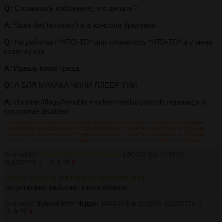
Q:
Сломалось избранное, что делать?
A:
Store.del('favorites') в js консоли браузера
Q:
Не работает *ЧТО-ТО* или сломалось *ЧТО-ТО* и у меня
стоит кукла
A:
Идешь мимо треда
Q:
А БЛЯ МАКАКА ЧИНИ ПЛЕЕР УИИ
A:
chrome://flags/#enable-modern-media-controls переведи в
состояние disabled
>>1209292
>>1209837
>>1211454
>>1212178
>>1212911
>>1212979
>>1213449
>>1214304
>>1214416
>>1217788
>>1218050
>>1218545
>>1220196
>>1221590
>>1222061
>>1222805
>>1222807
>>1223013
>>1223789
>>1224668
>>1225590
>>1225750
>>1225852
>>1226493
>>1226915
>>1227639
>>1228605
>>1230572
Аноним ID:
Стервозная Земляная кошка
14/04/26 Втр 19:58:29
№
1207758
2
3
0
>Web server is returning an unknown error
ахуительно работает мыло ёбаное
Аноним ID:
Буйный Мэтт Мердок
14/04/26 Втр 20:20:02
№
1207760
3
0
0