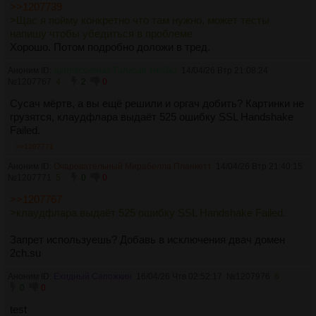
>>1207739
>Щас я пойму конкретно что там нужно, может тесты
напишу чтобы убедиться в проблеме
Хорошо. Потом подробно доложи в тред.
Аноним ID:
Депрессивная Голубая змейка
14/04/26 Втр 21:08:24
№
1207767
4
2
0
Сусач мёртв, а вы ещё решили и оргач добить? Картинки не
грузятся, клаудфлара выдаёт 525 ошибку SSL Handshake
Failed.
>>1207771
Аноним ID:
Очаровательный Мирабелла Планкетт
14/04/26 Втр 21:40:15
№
1207771
5
0
0
>>1207767
>клаудфлара выдаёт 525 ошибку SSL Handshake Failed.
Запрет используешь? Добавь в исключения двач домен
2ch.su
Аноним ID:
Ехидный Сапожкин
16/04/26 Чтв 02:52:17
№
1207976
6
0
0
test