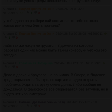
почини уже уебок треды бесконечные не грузятся нихуя
Аноним ID:
Подлая Тряпичная Энни
26/04/26 Вск 09:32:31
№
1209909
63
1
0
у тебя двач на расбери пай хостится что тебе потоков
жалко или в чем блять причина?
Аноним ID:
Подлая Тряпичная Энни
26/04/26 Вск 09:36:08
№
1209911
64
1
0
лайв так же нихуя не грузится, 3 домена из которых
работает один как можно быть таким криворуки уебком это
загадка
Аноним ID:
Креативная Полудница
26/04/26 Вск 12:15:20
№
1209926
65
0
0
Дело в дваче и браузере, не понимаю. В Опере, в Яндексе
тред открывается быстро, но картинки видео открыть
проблема. Ждать загрузку очень долго. Либо вообще не
дождаться. В файрфоксе все открывается без затупов, но в
видео нет хронометража.
Аноним ID:
Наглый Здравомысленный заяц
26/04/26 Вск 18:19:18
№
1209960
66
2
3