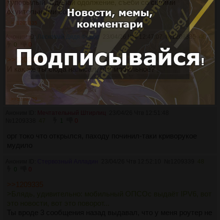
тупорылый. Сделай одолжение, съеби со своими
охуительными советами.
>>1209335
Аноним ID:
Ласковый Дядя Федор
23/04/26 Чтв 12:47:07
№
1209335
46
0
0
>>1209334
И как же ты сюда написал, что мобильное?
Блядь,
удивительно: мобильный ОПСОс выдаёт IPV6, вот это
новости, вот это поворот...
>>1209339
Аноним ID:
Мечтательный Штирлиц
23/04/26 Чтв 12:51:48
№
1209338
47
1
0
орг токо что открылся, паходу починил-таки криворукое
мудило
Аноним ID:
Стервозный Алладин
23/04/26 Чтв 12:52:10
№
1209339
48
0
0
>>1209335
>Блядь, удивительно: мобильный ОПСОс выдаёт IPV6, вот
это новости, вот это поворот...
Ты вроде 3 сообщения назад выдавал, что у меня роутер не