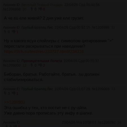
Аноним ID:
Веселый Темный Рыцарь
22/04/26 Срд 00:40:56
№
1208998
30
0
0
А че su еле живой? 2 дня уже еле грузит.
Аноним ID:
Грубый Братец Лис
22/04/26 Срд 00:51:15
№
1208999
31
0
1
Ну и какого ксуя спойлеры с символом цитирования ">"
перестали раскрываться при наведении?
https://2ch.su/test/res/233737.html#234316
Аноним ID:
Проницательная Лолита
22/04/26 Срд 00:55:37
№
1209000
32
0
2
Биборан, братья. Работайте, братья. .su должен
стабилизироваться.
Аноним ID:
Грубый Братец Лис
22/04/26 Срд 01:07:29
№
1209003
33
0
1
>>1208903
Эта ошибка у тех, кто постит не с ру-айпи.
Уже давно пора прописать эту инфу в шапке.
Аноним ID:
Ленивый Орех Кракатук
23/04/26 Чтв 10:08:07
№
1209292
34