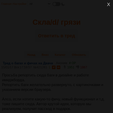
Главная
Настройки
Скла/d/ грязи
Ответить в тред
Назад
Вниз
Каталог
Обновить
Тред о багах и фичах на Дваче
Аноним
# OP
15/01/17 Вск 17:59:57
№
421281
1
1951
1867
Просьба репортить сюда баги в дизайне и работе
имиджборда.
Репортить баги желательно развернуто, с картиночками и
указанием версии браузера.
Алсо, если хотите какую-то фичу, новый функционал и т.д.
тоже пишите сюда. Автор крутой идеи, которую мы
реализуем, получит пасскод в подарок.