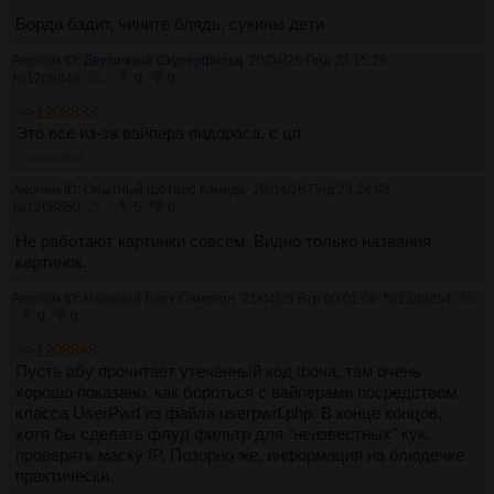
Борда бздит, чините блядь, сукины дети
Аноним ID:
Двуличный Скуперфильд
20/04/26 Пнд 23:15:26
№
1208848
24
0
0
>>1208833
Это все из-за вайпера пидораса, с цп.
>>1208854
Аноним ID:
Опытный Шотаро Канеда
20/04/26 Пнд 23:24:03
№
1208850
25
5
0
Не работают картинки совсем. Видно только названия
картинок.
Аноним ID:
Наивный Барт Симпсон
21/04/26 Втр 00:01:06
№
1208854
26
0
0
>>1208848
Пусть абу прочитает утечённый код фоча, там очень
хорошо показано, как бороться с вайперами посредством
класса UserPwd из файла userpwd.php. В конце концов,
хотя бы сделать флуд фильтр для "неизвестных" кук,
проверять маску IP. Позорно же, информация на блюдечке
практически.