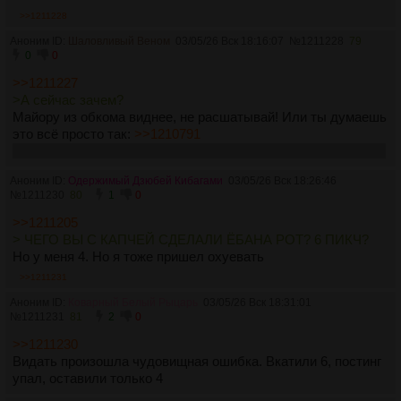
>>1211228
Аноним ID:
Шаловливый Веном
03/05/26 Вск 18:16:07
№
1211228
79
0
0
>>1211227
>А сейчас зачем?
Майору из обкома виднее, не расшатывай! Или ты думаешь
это всё просто так:
>>1210791
Кстати щас вот было 4 пикчи, пишу из-под "белых списков".
Аноним ID:
Одержимый Дзюбей Кибагами
03/05/26 Вск 18:26:46
№
1211230
80
1
0
>>1211205
> ЧЕГО ВЫ С КАПЧЕЙ СДЕЛАЛИ ЁБАНА РОТ? 6 ПИКЧ?
Но у меня 4. Но я тоже пришел охуевать
>>1211231
Аноним ID:
Коварный Белый Рыцарь
03/05/26 Вск 18:31:01
№
1211231
81
2
0
>>1211230
Видать произошла чудовищная ошибка. Вкатили 6, постинг
упал, оставили только 4