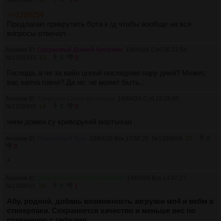
>>1208294
Предлагаю прикрутить бота к /д чтобы вообще на все
вопросы отвечал.
Аноним ID:
Одержимый Дзюбей Кибагами
18/04/26 Суб 06:21:54
№
1208393
13
0
0
Господа, а че за вайп цопой последние пару дней? Может,
вас капча говно? Да не, не может быть...
Аноним ID:
Свирепая Елена Когтевран
18/04/26 Суб 10:35:00
№
1208403
14
2
0
чини домен су криворукий мартыхан
Аноним ID:
Похотливый Тупс
19/04/26 Вск 13:50:26
№
1208609
15
0
0
*
Аноним ID:
Депрессивная Голубая змейка
19/04/26 Вск 14:07:27
№
1208611
16
0
1
Абу, родной, добавь возможность загрузки мп4 и вебм в
стикерпаки. Сохраняется качество и меньше вес по
сравнению с гифками.