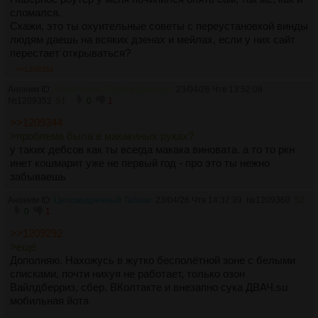
сломался.
Скажи, это ты охуительные советы с переустановкой винды
людям даешь на всяких дзенах и мейлах, если у них сайт
перестает открываться?
>>1209352
Аноним ID:
Решительный Адам Дженсен
23/04/26 Чтв 13:52:08
№
1209352
51
0
1
>>1209344
>проблема была в макакиных руках?
у таких дебсов как ты всегда макака виновата. а то то ркн
инет кошмарит уже не первый год - про это ты нежно
забываешь
Аноним ID:
Целомудренный Табаки
23/04/26 Чтв 14:37:39
№
1209360
52
0
1
>>1209292
>ещё
Дополняю. Нахожусь в жутко бесполётной зоне с белыми
списками, почти нихуя не работает, только озон
Вайлдберриз, сбер, ВКолтакте и внезапно сука ДВАЧ.su
мобильная йота