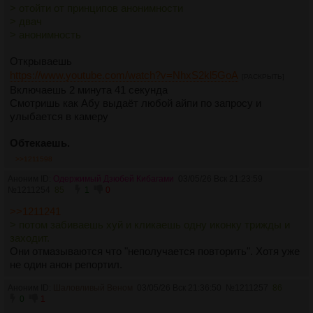
> отойти от принципов анонимности
> двач
> анонимность
Открываешь
https://www.youtube.com/watch?v=NhxS2kl5GoA
[РАСКРЫТЬ]
Включаешь 2 минута 41 секунда
Смотришь как Абу выдаёт любой айпи по запросу и
улыбается в камеру
Обтекаешь.
>>1211598
Аноним ID:
Одержимый Дзюбей Кибагами
03/05/26 Вск 21:23:59
№
1211254
85
1
0
>>1211241
> потом забиваешь хуй и кликаешь одну иконку трижды и
заходит.
Они отмазываются что "неполучается повторить". Хотя уже
не один анон репортил.
Аноним ID:
Шаловливый Веном
03/05/26 Вск 21:36:50
№
1211257
86
0
1