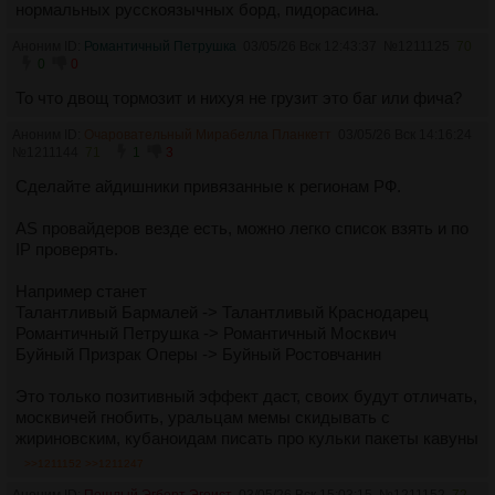
нормальных русскоязычных борд, пидорасина.
Аноним ID:
Романтичный Петрушка
03/05/26 Вск 12:43:37
№
1211125
70
0
0
То что двощ тормозит и нихуя не грузит это баг или фича?
Аноним ID:
Очаровательный Мирабелла Планкетт
03/05/26 Вск 14:16:24
№
1211144
71
1
3
Сделайте айдишники привязанные к регионам РФ.
AS провайдеров везде есть, можно легко список взять и по
IP проверять.
Например станет
Талантливый Бармалей -> Талантливый Краснодарец
Романтичный Петрушка -> Романтичный Москвич
Буйный Призрак Оперы -> Буйный Ростовчанин
Это только позитивный эффект даст, своих будут отличать,
москвичей гнобить, уральцам мемы скидывать с
жириновским, кубаноидам писать про кульки пакеты кавуны
>>1211152
>>1211247