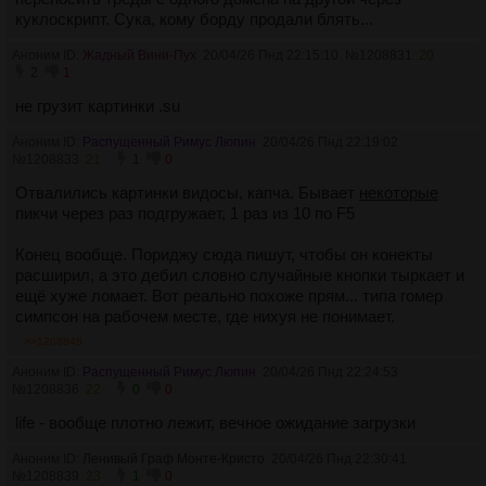
куклоскрипт. Сука, кому борду продали блять...
Аноним ID:
Жадный Вини-Пух
20/04/26 Пнд 22:15:10
№
1208831
20
2
1
не грузит картинки .su
Аноним ID:
Распущенный Римус Люпин
20/04/26 Пнд 22:19:02
№
1208833
21
1
0
Отвалились картинки видосы, капча. Бывает
некоторые
пикчи через раз подгружает, 1 раз из 10 по F5
Конец вообще. Пориджу сюда пишут, чтобы он конекты
расширил, а это дебил словно случайные кнопки тыркает и
ещё хуже ломает. Вот реально похоже прям... типа гомер
симпсон на рабочем месте, где нихуя не понимает.
>>1208848
Аноним ID:
Распущенный Римус Люпин
20/04/26 Пнд 22:24:53
№
1208836
22
0
0
life - вообще плотно лежит, вечное ожидание загрузки
Аноним ID:
Ленивый Граф Монте-Кристо
20/04/26 Пнд 22:30:41
№
1208839
23
1
0