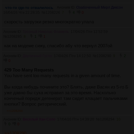
что-то где-то отвалилось
Аноним ID:
Озабоченный Мерл Диксон
16/04/26 Чтв 22:28:35
№
1208226
7
4
0
скорость загрузки резко многократно упала
Аноним ID:
Грозный Николас Фламель
17/04/26 Птн 12:52:59
№
1208285
8
1
1
как на модеме сижу, спасибо абу что вернул 2007ой
Аноним ID:
Двуличный Гусля
17/04/26 Птн 14:12:50
№
1208290
9
2
0
429 Too Many Requests
You have sent too many requests in a given amount of time.
Вы когда нибудь почините это? Блять, даже Васян из 5-го Б
уже давно бы сука исправил за это время. Насколько
конченый поридж дегенерат там сидит клацает пальчиками
кнопки? Вопрос риторический.
>>1208294
Аноним ID:
Веселый Хан Соло
17/04/26 Птн 14:39:20
№
1208294
10
0
0
>>1208290