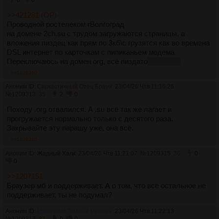
0
0
>>421281 (OP)
Проводной ростелеком гВолгоград
на домене 2ch.su с трудом загружаются страницы, а
вложения пиздец как прям по 3кб\с грузятся как во времена
DSL интернет по карточкам с пипиканьем модема
Переключаюсь на домен org, всё пиздато
пока ещё
>>1209360
Аноним ID:
Саркастичный Отец Браун
23/04/26 Чтв 11:16:26
№
1209313
35
2
0
Походу .org отвалился. А .su всё так же лагает и
прогружается нормально только с десятого раза.
Закрывайте эту парашу уже, она всё.
>>1209326
Аноним ID:
Жадный Халк
23/04/26 Чтв 11:21:07
№
1209315
36
0
0
>>1207151
Браузер мб и поддерживает. А о том, что все остальное не
поддерживает, ты не подумал?
Аноним ID:
Циничный Темный Рыцарь
23/04/26 Чтв 11:22:13
№
1209317
37