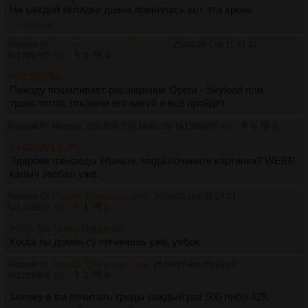
На каждой вкладке двача появилась вот эта хрень
>>1209765
Аноним ID:
Вежливая Снежная Королева
25/04/26 Суб 11:41:22
№
1209765
59
0
0
>>1209764
Паходу пошаливает расширение Opera - Skyload или
транслятор, отключи его нахуй и всё пройдёт
Аноним ID: Heaven
25/04/26 Суб 18:04:05
№
1209837
60
0
0
>>421281 (OP)
Здарова говноеды ебаные, когда почините картинки? WEBP-
калыч заебал уже.
Аноним ID:
Подлая Тряпичная Энни
26/04/26 Вск 09:27:01
№
1209907
61
1
0
>429 Too Many Requests
Когда ты домен су починишь уже, уебок
Аноним ID:
Подлая Тряпичная Энни
26/04/26 Вск 09:28:27
№
1209908
62
2
0
захожу в вм почитать треды каждый раз 500 либо 429,