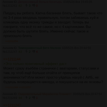
Аноним ID:
Депрессивный Вольга-богатырь
03/05/26 Вск 19:45:05
№
1211241
82
3
0
Пиздец вы ребята. Капча баганная блять, бывает такое что
по 3-4 раза вводишь правильную, потом забиваешь хуй и
кликаешь одну иконку трижды и заходит. Теперь вы
говорите, что всё то же самое, но с 4 картинками. Вы
должно быть шутите блять. Именно сейчас такое и
произошло блять
>>1211254
Аноним ID:
Темпераментный Витя Малеев
03/05/26 Вск 20:44:50
№
1211247
83
2
4
>>1211144
>Это только позитивный эффект даст
Может сразу въебём странички с аватарами, статусами и
там, ну чтоб ещё больше отойти от принципов
анонимности? Или может просто уйдёшь нахуй с АИБ, не
будешь возвращается никогда, и покушаться на их основы?
>>1211249
>>1211257
Аноним ID:
Очаровательный Мирабелла Планкетт
03/05/26 Вск 20:47:54
№
1211249
84
2
1
>>1211247