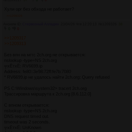
0
0
Хули орг без обхода не работает?
>>1209326
Аноним ID:
Стервозный Алладин
23/04/26 Чтв 12:20:13
№
1209326
38
0
0
>>1209317
>>1209313
Без впн на мгтс 2ch.org не открывается:
nslookup -type=NS 2ch.org
╤хЁтхЁ: RV6699.ip
Address: fe80::3e98:72ff:fe7b:7080
* RV6699.ip не удалось найти 2ch.org: Query refused
PS C:\Windows\system32> tracert 2ch.org
Трассировка маршрута к 2ch.org [8.6.112.0]
С впном открывается:
nslookup -type=NS 2ch.org
DNS request timed out.
timeout was 2 seconds.
╤хЁтхЁ: UnKnown