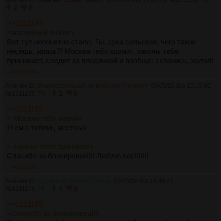
Аноним ID:
Пошлый Эгберт Эгоист
03/05/26 Вск 15:03:15
№
1211152
72
2
0
>>1211144
>москвичей гнобить
Вот тут непонятно стало. Ты, сука сельская, чего такое
несёшь, мразь?! Москва тебя кормит, законы тебе
принимает, следит за плодячкой и вообще: склонись, холоп!
>>1211155
Аноним ID:
Очаровательный Мирабелла Планкетт
03/05/26 Вск 15:15:00
№
1211155
73
2
0
>>1211152
> Москва тебя кормит
Я ем с теплиц местных
> законы тебе принимает
Спасибо за блокировки!!!! Люблю вас!!!!!!!
>>1211176
Аноним ID:
Двуличная Умная Гретель
03/05/26 Вск 16:40:43
№
1211176
74
0
0
>>1211155
>Спасибо за блокировки!!!!