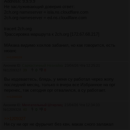
Address: 9.9.9.9
Не заслуживающий доверия ответ:
2ch.org nameserver = isla.ns.cloudflare.com
2ch.org nameserver = ed.ns.cloudflare.com
tracert 2ch.org
Трассировка маршрута к 2ch.org [172.67.68.217]
МАкака видимо хохлов забанил, но как говорится, есть
нюанс
>>1209329
Аноним ID:
Саркастичный Незнайка
23/04/26 Чтв 12:25:21
№
1209327
39
0
0
Вы издеваетесь, блядь, у меня су работал через жопу
последний месяц, только я вчера все Избранное на орг
перенес, так сегодня орг отвалился, а су работает.
>>1209328
Аноним ID:
Мечтательный Штирлиц
23/04/26 Чтв 12:34:33
№
1209328
40
0
0
>>1209327
Ни су ни орг не фурычит без квн, макак сного залажал