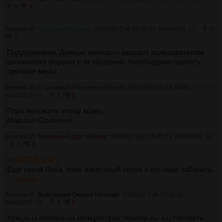
3
0
Аноним ID:
Трепетный Брыкун
03/09/22 Суб 15:43:09
№
940054
16
5
0
Поддерживаю. Данные личности мешают пользователям
анонимного форума и их общению. Необходимо принять
срочные меры.
Аноним ID:
Стыдливый Королевич Елисей
03/09/22 Суб 15:44:24
№
940055
17
4
5
Пора положить этому конец.
Маршал Стаканов
Аноним ID:
Тревожный Дарт Вейдер
03/09/22 Суб 15:45:13
№
940056
18
5
3
>>933735 (OP)
Ещё некий Леха, тоже известный серун и его надо забанить.
>>1015959
Аноним ID:
Вульгарная Онория Наткомб
03/09/22 Суб 15:45:26
№
940057
19
2
1
Хуесосы ебаные на мочераторах почему вы заставляете