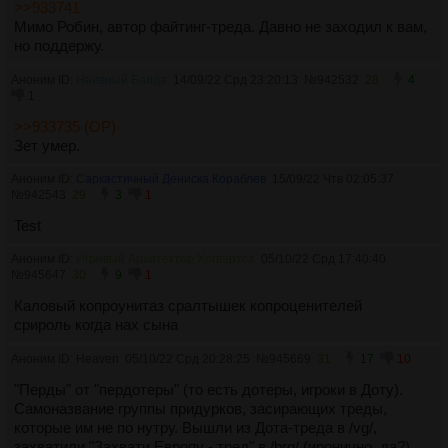
>>933741
Мимо Робин, автор файтинг-треда. Давно не заходил к вам,
но поддержу.
Аноним ID:
Наивный Балда
14/09/22 Срд 23:20:13
№
942532
28
4
1
>>933735 (OP)
Зет умер.
Аноним ID:
Саркастичный Дениска Кораблев
15/09/22 Чтв 02:05:37
№
942543
29
3
1
Test
Аноним ID:
Игривый Архитектор Хогвартса
05/10/22 Срд 17:40:40
№
945647
30
9
1
Каловый копроунитаз сралтышек копроценителей
срироль когда нах сына
Аноним ID: Heaven
05/10/22 Срд 20:28:25
№
945669
31
17
10
"Перды" от "пердотеры" (то есть дотеры, игроки в Доту).
Самоназвание группы придурков, засирающих треды,
которые им не по нутру. Вышли из Дота-треда в /vg/,
захватили "Захвати Европу - тред" в /brg/ (иронично, да?),