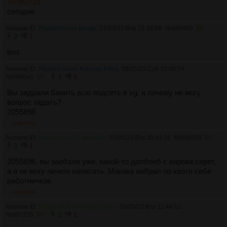
>>982718
сегодня
Аноним ID:
Романтичная Венди
21/03/23 Втр 21:16:08
№
986950
56
2
1
test
Аноним ID:
Решительная Курочка Ряба
06/05/23 Суб 14:40:54
№
996646
57
2
0
Вы задрали банить всю подсеть в vg, я почему не могу
вопрос задать?
2055898
>>997539
Аноним ID:
Ненасытный Смекайло
07/05/23 Вск 20:44:06
№
996958
58
2
1
2055896, вы заебали уже, какой-то долбоеб с кирова серет,
а я не могу ничего написать. Макака набрал по квоте себе
работничков
>>997539
Аноним ID:
Ехидный Библейский Джон
09/05/23 Втр 11:44:01
№
997235
59
2
1