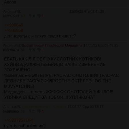
Ааааа
Аноним ID:
Воспитанная Элиза Дулитл
11/05/23 Чтв 03:45:29
№
997539
60
6
1
>>996646
>>996958
дегенераты вы нахуя сюда пишете?
Аноним ID:
Воспитанный Профессор Мориарти
14/05/23 Вск 03:49:35
№
998470
61
5
1
ЕБАТЬ КАК Я ЛЮБЛЮ КИСЛОТНЙХ КОТЙКОВ!
ХУЙПИЗДА! !!ЖЕПЬЕБРИЛО ВАШЕ ИЗМЕРЕНИЕ
ЗОХВАЧЕНО!
%username% ЭКТЕЛРЕ! РАСРАС ОНОТОЛЕЙ! 1РАСРАС
ЛЕОНИДЕ!РАСРАС ЖЯРОСТНЕ ЭКТЕЛРЕ!! DO THE
MJVYATCHNE!
Медведев — шмель ЖЖЖЖЖ ОНОТОЛЕЙ ЪЖЧЛО!!!
УПЯЧКА СЛЕДИТ ЗА ТОБОЙ!!!! УПЯЧКОЧАТ
Аноним ID:
Одержимый Икари Синдзи
17/05/23 Срд 00:55:15
№
998965
62
1
1
>>933735 (OP)
ну что, забанили их?