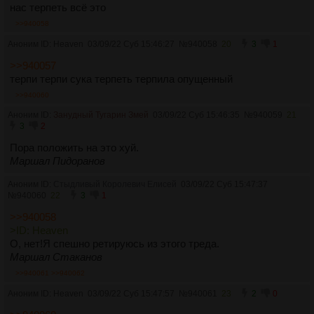
нас терпеть всё это
>>940058
Аноним ID: Heaven
03/09/22 Суб 15:46:27
№
940058
20
3
1
>>940057
терпи терпи сука терпеть терпила опущенный
>>940060
Аноним ID:
Занудный Тугарин Змей
03/09/22 Суб 15:46:35
№
940059
21
3
2
Пора положить на это хуй.
Маршал Пидоранов
Аноним ID:
Стыдливый Королевич Елисей
03/09/22 Суб 15:47:37
№
940060
22
3
1
>>940058
>ID: Heaven
О, нет!Я спешно ретируюсь из этого треда.
Маршал Стаканов
>>940061
>>940062
Аноним ID: Heaven
03/09/22 Суб 15:47:57
№
940061
23
2
0