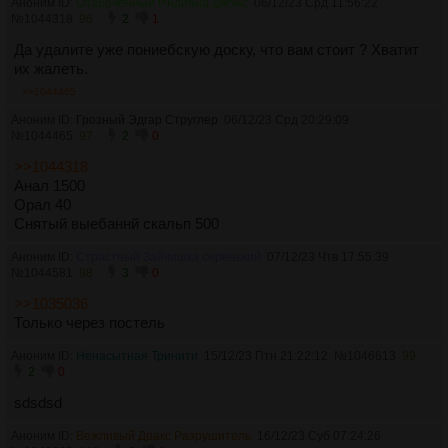
Аноним ID:
Озабоченный Индиана Джонс
06/12/23 Срд 11:56:22
№
1044318
96
2
1
Да удалите уже пониебскую доску, что вам стоит ? Хватит
их жалеть.
>>1044465
Аноним ID:
Грозный Эдгар Струглер
06/12/23 Срд 20:29:09
№
1044465
97
2
0
>>1044318
Анал 1500
Орал 40
Снятый выебаннй скальп 500
Аноним ID:
Страстный Зайчишка серенький
07/12/23 Чтв 17:55:39
№
1044581
98
3
0
>>1035036
Только через постель
Аноним ID:
Ненасытная Тринити
15/12/23 Птн 21:22:12
№
1046613
99
2
0
sdsdsd
Аноним ID:
Вежливый Дракс Разрушитель
16/12/23 Суб 07:24:26