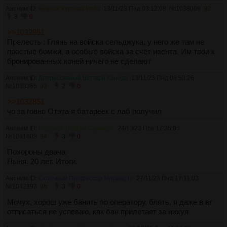
Аноним ID:
Буйная Курочка Ряба
13/11/23 Пнд 03:12:08
№
1038008
92
3
0
>>1032851
Прелесть : Глянь на войска сельджука, у него же там не
простые бомжи, а особые войска за счёт ивента. Им твои к
бронированных коней ничего не сделают
Аноним ID:
Депрессивный Шотаро Канеда
13/11/23 Пнд 08:53:26
№
1038365
93
2
0
>>1032851
чо за говно Отэта я батареек с лаб получил
Аноним ID:
Нервная Баффи Саммерс
24/11/23 Птн 17:35:05
№
1041809
94
3
0
Похороны двача
Пыня. 20 лет. Итоги.
Аноним ID:
Склочный Профессор Мориарти
27/11/23 Пнд 17:11:03
№
1042393
95
3
0
Мочух, хорош уже банить по оператору, блять, я даже в вг
отписаться не успеваю, как бан прилетает за нихуя