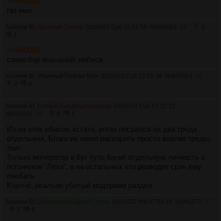
>>940060
газ мал
Аноним ID:
Грозный Супчик
03/09/22 Суб 15:51:58
№
940062
24
1
1
>>940060
самосбор позывной: небеса
Аноним ID:
Упрямый Пейган Мин
03/09/22 Суб 15:55:38
№
940063
25
2
0
Аноним ID:
Грубый Синдбад-мореход
03/09/22 Суб 17:25:22
№
940082
26
8
2
Из-за этих ебиков, кстати, рпгач посрался на два треда
отдельных. Благо их легко рассорить просто вайпая треды,
лол
Только мочератор в брг тупо банит отдельную личность с
погонялом "Лёха", а на остальных кто разводит срач ему
паебать
Короче, реально убитый модерами раздел
Аноним ID:
Шаловливый Дядя Степа
08/09/22 Чтв 07:54:20
№
941177
27
2
0