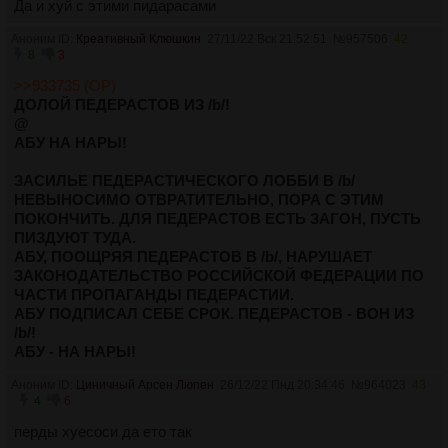
Да и хуй с этими пидарасами
Аноним ID:
Креативный Клюшкин
27/11/22 Вск 21:52:51
№
957506
42
8
3
>>933735 (OP)
ДОЛОЙ ПЕДЕРАСТОВ ИЗ /b/!
@
АБУ НА НАРЫ!
ЗАСИЛЬЕ ПЕДЕРАСТИЧЕСКОГО ЛОББИ В /b/
НЕВЫНОСИМО ОТВРАТИТЕЛЬНО, ПОРА С ЭТИМ
ПОКОНЧИТЬ. ДЛЯ ПЕДЕРАСТОВ ЕСТЬ ЗАГОН, ПУСТЬ
ПИЗДУЮТ ТУДА.
АБУ, ПООЩРЯЯ ПЕДЕРАСТОВ В /b/, НАРУШАЕТ
ЗАКОНОДАТЕЛЬСТВО РОССИЙСКОЙ ФЕДЕРАЦИИ ПО
ЧАСТИ ПРОПАГАНДЫ ПЕДЕРАСТИИ.
АБУ ПОДПИСАЛ СЕБЕ СРОК. ПЕДЕРАСТОВ - ВОН ИЗ
/b/!
АБУ - НА НАРЫ!
Аноним ID:
Циничный Арсен Люпен
26/12/22 Пнд 20:34:46
№
964023
43
4
6
перды хуесоси да ето так