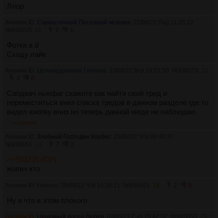
Ллор
Аноним ID:
Саркастичный Песочный человек
22/08/22 Пнд 11:25:22
№
938215
11
7
1
Фотка в d
Сходу лайк
Аноним ID:
Целомудренная Гингема
23/08/22 Втр 18:21:50
№
938379
12
2
0
Сапдвач ньюфаг скажите как найти свой тред и
переместиться вниз списка тредов в данном разделе где то
видел кнопку вниз но теперь данной нигде не наблюдаю
>>1098949
Аноним ID:
Злобный Господин Корбес
25/08/22 Чтв 09:48:37
№
938656
13
7
2
>>933735 (OP)
жопич кто
Аноним ID: Heaven
25/08/22 Чтв 10:38:21
№
938661
14
2
0
Ну и что в этом плохого
Аноним ID:
Циничный Арсен Люпен
03/09/22 Суб 15:42:32
№
940053
15