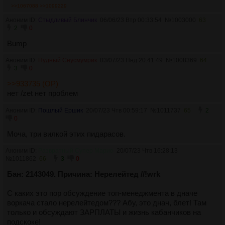
>>1067088
>>1099229
Аноним ID:
Стыдливый Блинчик
06/06/23 Втр 00:33:54
№
1003000
63
2
0
Bump
Аноним ID:
Нудный Снусмумрик
03/07/23 Пнд 20:41:49
№
1008369
64
3
0
>>933735 (OP)
нет /zet нет проблем
Аноним ID:
Пошлый Ершик
20/07/23 Чтв 00:59:17
№
1011737
65
2
0
Моча, три вилкой этих пидарасов.
Аноним ID:
Развратный Супер Марио
20/07/23 Чтв 16:28:13
№
1011862
66
3
0
Бан: 2143049. Причина: Нерелейтед //!wrk
С каких это пор обсуждение топ-менеджмента в дначе
воркача стало нерелейтедом??? Абу, это днач, блет! Там
только и обсуждают ЗАРПЛАТЫ и жизнь кабанчиков на
подскоке!