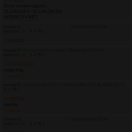
>>972513
Если точнее подсеть
31.148.224.0 - 31.148.239.255
INTERCITY-NET
Аноним ID:
Воспитанная Элиза Дулитл
07/02/23 Втр 03:52:12
№
974325
52
4
1
>>972513
Аноним ID:
Опасный Капитан Марвел
28/02/23 Втр 17:09:47
№
980768
53
4
1
>>933735 (OP)
когда ход
>>982718
Аноним ID:
Тоскливый Ярдли Платт
07/03/23 Втр 10:27:46
№
982718
54
2
1
>>980768
завтра
>>985714
Аноним ID:
Воспитанная Элиза Дулитл
18/03/23 Суб 01:31:38
№
985714
55
2
1