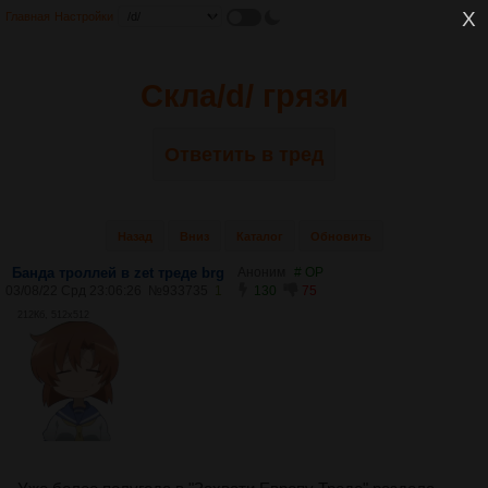
Главная
Настройки
Скла/d/ грязи
Ответить в тред
Назад
Вниз
Каталог
Обновить
Банда троллей в zet треде brg
Аноним
# OP
03/08/22 Срд 23:06:26
№
933735
1
130
75
212Кб, 512x512