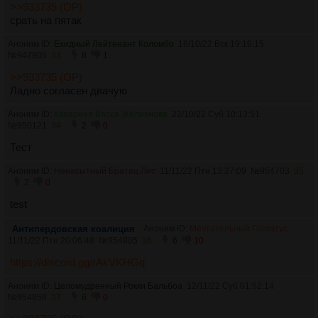
>>933735 (OP)
срать на пятак
Аноним ID:
Ехидный Лейтенант Коломбо
16/10/22 Вск 19:16:15
№
947905
33
8
1
>>933735 (OP)
Ладно согласен двачую
Аноним ID:
Коварная Васса Железнова
22/10/22 Суб 10:13:51
№
950121
34
2
0
Тест
Аноним ID:
Ненасытный Братец Лис
11/11/22 Птн 13:27:09
№
954703
35
2
0
test
Антипердовская коалиция
Аноним ID:
Мечтательный Галактус
11/11/22 Птн 20:06:48
№
954805
36
6
10
https://discord.gg/rAkVKHGq
Аноним ID:
Целомудренный Рокки Бальбоа
12/11/22 Суб 01:52:14
№
954858
37
6
0