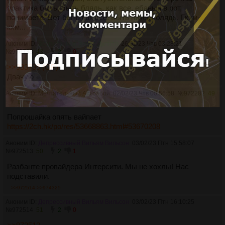
практика быть, быть блядь, как все, ебаный в рот,
понимаете. Вот быть как все. Быть никем, блядь. Гкхм-
кхм...
Аноним ID:
Воспитанная Элиза Дулитл
26/01/23 Чтв 03:28:21
№
970733
48
2
0
>>933735 (OP)
Двачую
Аноним ID:
Мечтательный Астробой
02/02/23 Чтв 00:56:58
№
972282
49
1
1
Попрошайка опять вайпает
https://2ch.hk/po/res/53668863.html#53670208
Аноним ID:
Депрессивный Вильям Вильсон
03/02/23 Птн 15:58:07
№
972513
50
2
1
Разбанте провайдера Интерсити. Мы не хохлы! Нас
подставили.
>>972514
>>974325
Аноним ID:
Депрессивный Вильям Вильсон
03/02/23 Птн 16:10:25
№
972514
51
2
0