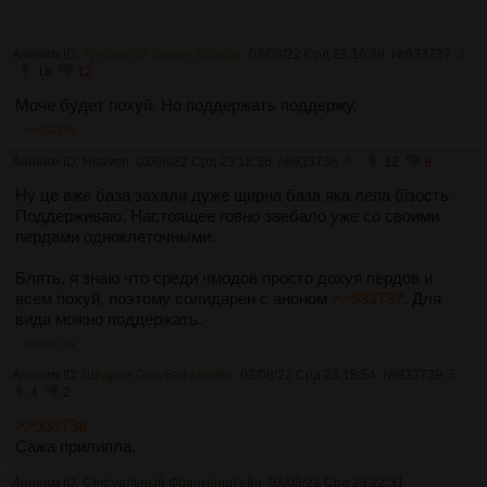
Аноним ID:
Туповатый Синяя Борода
03/08/22 Срд 23:16:39
№
933737
3
18
12
Моче будет похуй. Но поддержать поддержу.
>>933738
Аноним ID: Heaven
03/08/22 Срд 23:18:36
№
933738
4
12
9
Ну це вже база захали дуже щирна база яка лепа бiзость.
Поддерживаю. Настоящее говно заебало уже со своими
пердами одноклеточными.
Блять, я знаю что среди чмодов просто дохуя пердов и
всем похуй, поэтому солидарен с аноном
>>933737
. Для
вида можно поддержать.
>>933739
Аноним ID:
Щедрая Голубая змейка
03/08/22 Срд 23:18:54
№
933739
5
4
2
>>933738
Сажа прилипла.
Аноним ID:
Сексуальный Франкенштейн
03/08/22 Срд 23:22:31