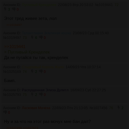
Аноним ID:
Пугливый Кренделек
22/08/23 Втр 20:53:02
№
1019441
72
3
0
Этот тред живее зета, лол
>>1019497
Аноним ID:
Талантливая Земляная кошка
23/08/23 Срд 00:15:40
№
1019497
73
6
0
>>1019441
> Пугливый Кренделек
Да не пугайся ты так, кренделек
Аноним ID:
Стыдливый Король Жало
14/09/23 Чтв 10:37:14
№
1025169
74
2
0
Бамп.
Аноним ID:
Распущенная Элиза Дулитл
16/09/23 Суб 22:27:25
№
1025793
75
2
0
Аноним ID:
Ласковая Мачеха
22/09/23 Птн 21:13:05
№
1027456
76
2
0
Ну и за что на этот раз мочух мне бан дал?
>>1027458
>>1027673