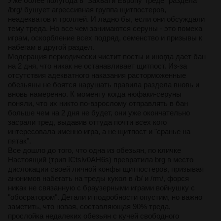
Уже более полугода в "Захвати Европу Треде" раздела
/brg/ бушует агрессивная группа щитпостеров,
неадекватов и троллей. И ладно бы, если они обсуждали
тему треда. Но все чем занимаются серуны - это помеха
играм, оскорбление всех подряд, семенство и призывы к
набегам в другой раздел.
Модерация периодически чистит посты и иногда дает бан
на 2 дня, что никак не останавливает щитпост. Из-за
отсутствия адекватного наказания расторможенные
обезьяны не боятся нарушать правила раздела вновь и
вновь намеренно. К моменту когда нюфаки-серуны
поняли, что их никто по-взрослому отправлять в бан
больше чем на 2 дня не будет, они уже окончательно
засрали тред, выдавив оттуда почти всех кого
интересовала именно игра, а не щитпост и "сранье на
пятак".
Все дошло до того, что одна из обезьян, по кличке
Настоящий (трип !Ctslv0AH6s) превратила brg в место
дислокации своей личной конфы щитпостеров, призывая
анонимов набегать на треды кукол в /b/ и /rm/, форся
никак не связанную с браузерными играми войнушку с
"обосратором". Детали и подробности опустим, но важно
заметить, что новая, составляющая 90% треда,
прослойка недалеких обезьян с кучей свободного