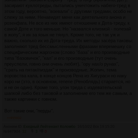
засирают куклотреды, пытались уничтожить набего-тред в
этом году, вероятно, "воевали" с другими тредами, особо не
слежу за ними. Ненавидят меня как деятельного анона и
розенфага. Не все из них имеют отношение к Дота-треду, к
самой Доте и того меньше. Но "назвался клизмой - полезай
в жопу", я их за язык не тянул. Кроме того, не так уж и
важно, сколько их из Дота-треда. Их методы засёра таковы:
заполняют тред бессмысленными фразами вперемешку со
специфическим жаргоном (слово "база" и его производные
типа "базовичок", "кал" и его производные (тут очень
преуспели, говно они очень любят), "ору нах/о рунах",
"срать на пятак/пиздак" и производные, Жопич, тема
воровства кала, в конце концов Рена из Хигураси но наку
коро ни (это, в основном, renene (Реноблядь) старается, но
и не он один). Кроме того, угон треда с издевательской
шапкой либо без таковой и заполнение его тем же самым, а
также картинки с говном.
Вот такие они, "перды".
>>955932
Аноним ID:
Ехидный Лейтенант Коломбо
16/10/22 Вск 19:15:20
№
947904
32
3
0