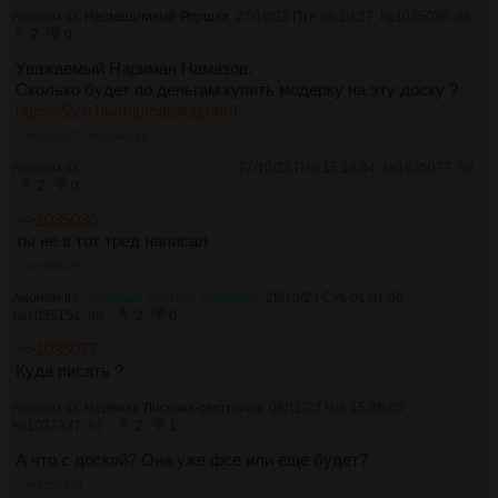
Аноним ID:
Насмешливый Роршах
27/10/23 Птн 09:20:27
№
1035036
88
2
0
Уважаемый Нариман Намазов.
Сколько будет по деньгам купить модерку на эту доску ?
https://2ch.hk/mlp/catalog.html
>>1035077
>>1044581
Аноним ID:
Ласковый Мистер Мэки
27/10/23 Птн 15:18:04
№
1035077
89
2
0
>>1035036
ты не в тот тред написал
>>1035151
Аноним ID:
Злобный Торнтон Харкауэй
28/10/23 Суб 01:01:06
№
1035151
90
2
0
>>1035077
Куда писать ?
Аноним ID:
Нервная Лисичка-сестричка
09/11/23 Чтв 15:36:40
№
1037337
91
2
1
А что с доской? Она уже фсе или еще будет?
>>1135243