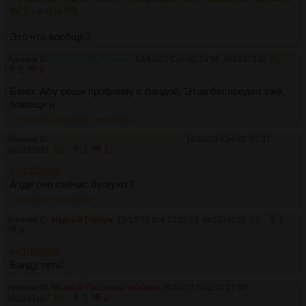
/b/ 2 - в /ya/ //!b.
Это что вообще?
Аноним ID:
Грозный Де Тревиль
14/10/23 Суб 00:29:56
№
1032836
81
2
0
Бамп. Абу реши проблему с бандой. Этои беспредел уже,
помощи н
>>1032851
>>1033030
>>1033199
Аноним ID:
Вежливый Последний из могикан
14/10/23 Суб 02:57:37
№
1032851
82
1
1
>>1032836
А где они сейчас бушуют?
>>1038008
>>1038365
Аноним ID:
Нудный Горлум
15/10/23 Вск 13:33:01
№
1033030
83
1
0
>>1032836
Банду геть!
Аноним ID:
Мудрый Песочный человек
16/10/23 Пнд 20:27:38
№
1033197
84
2
0