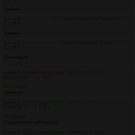
Бампыч
Аноним ID:
Нервный Арчи Гудвин
04/01/24 Чтв 09:12:34
№
1050325
109
2
0
Бампыч
Аноним ID:
Упрямый Звездочкин
04/01/24 Чтв 16:55:30
№
1050371
110
2
0
Мочепидор
>>1050389
Аноним ID:
Грозный Джонни Альфа
04/01/24 Чтв 18:34:12
№
1050389
111
2
0
>>1050371
причина?
Аноним ID:
Мудрый Флавиус Белби
11/01/24 Чтв 23:31:53
№
1051708
112
2
0
>>1051696
Продолжайте наблюдение
Аноним ID:
Мудрый Флавиус Белби
13/01/24 Суб 16:41:21