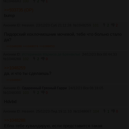
№
1046683
100
2
1
>>933735 (OP)
bump
Аноним ID: Heaven
23/12/23 Суб 21:11:28
№
1048259
101
2
2
Пидорский хохлочмошник мочевой, тебе что больно стало
да?
>>1048288
>>1049074
>>1099653
Аноним ID:
Истеричная Маркиза де Бренвилье
24/12/23 Вск 00:44:33
№
1048288
102
2
0
>>1048259
да. и что ты сделаешь?
>>1048667
Аноним ID:
Одаренный Грязный Гарри
24/12/23 Вск 06:18:05
№
1048300
103
2
0
Hdvbd
Аноним ID: Heaven
25/12/23 Пнд 19:11:10
№
1048667
104
1
0
>>1048288
Ебло тебе кувалдирую, если представится такая