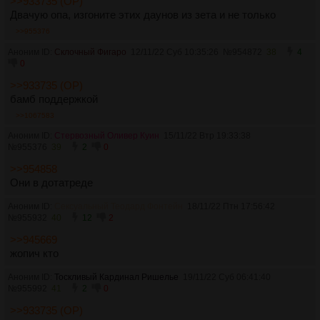
>>933735 (OP)
Двачую опа, изгоните этих даунов из зета и не только
>>955376
Аноним ID:
Склочный Фигаро
12/11/22 Суб 10:35:26
№
954872
38
4
0
>>933735 (OP)
бамб поддержкой
>>1067583
Аноним ID:
Стервозный Оливер Куин
15/11/22 Втр 19:33:38
№
955376
39
2
0
>>954858
Они в дотатреде
Аноним ID:
Сексуальный Теодард Фонтейн
18/11/22 Птн 17:56:42
№
955932
40
12
2
>>945669
жопич кто
Аноним ID:
Тоскливый Кардинал Ришелье
19/11/22 Суб 06:41:40
№
955992
41
2
0
>>933735 (OP)