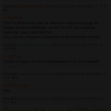
Аноним ID:
Ласковая Мачеха
22/09/23 Птн 21:17:30
№
1027458
77
2
0
>>1027456
Просто интересно чем так онально огородили борду /b/
вроде не попрошайничал, не постил ЦП, да и вообще
ридонли сидел практически.
Абу совсем обезумел и набирает в мочераторов шизов?
Аноним ID:
Стыдливый Агент 47
23/09/23 Суб 21:23:54
№
1027673
78
2
0
>>1027456
Зачем ты здесь об этом спрашиваешь? Ты поехавший?
>>1067205
Аноним ID:
Игривый Гонщик Спиди
23/09/23 Суб 21:46:00
№
1027685
79
2
0
>>933735 (OP)
Test
Аноним ID:
Игривый Кот Базилио
09/10/23 Пнд 18:12:55
№
1031905
80
2
0
>Ошибка! Код 0, Постинг запрещён. Бан: 2323693. Причина: