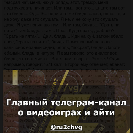
"насрал на", меня, нахуй блядь, этот, тремор, меня
подтрухивать начинает. Или там... вот это... ш-што там вот
это блядь... Од... Э... одни и те же блядь слова, одно... я, я
не хочу даже это слушать. Я не, я не хочу это слушать
даже. Я уже понял шо там... Или там, блядь... "Срать на
пятак" там блядь... там... Про... Куда срать, долбоёб?
"Срать на пятак"... Да я, блядь... Иди на хуй, заткни ебало
свое, "срать на питок", блядь. Помешанный на говне
кальчонок ебаный сидит, блядь, "посрал", блядь. Лапоть
ебаный, блядь, в натуре. Я вам говорю, это диалог вот,
блядь, это вот чисто... Вот я вам говорю... Это зет! Один,
например, говорит: "671 кал". Второй ему отвечает, ебанат:
"сверху кал". А тут третий отвечает: "и нах ты кал", блядь,
понял. Ну, просто, я вам говорю, мне и... и я как бы блядь в
этой движухе всей, понимаете, блядь. С этими, блядь, с
труханиной с этой сижу уже, блядь. Ненавижу... Мне этот,
блядь, лексикон этот ебаный... Ну, знаете... Хватит уже,
блядь. Заканчивайте уже. Все поняли, что вы блядь одними
и теми же двумя-тремя фразами перекидываетесь, как
голубки, блядь, уже. Остановитесь, блядь. Не, ну вот
честно, вас же тоже, я думаю, ну... раздражает эта хуйня.
Хотя, я 200% уверен, что многие из вас так и общаются. Ну
неужели блядь вот это вы сами че, не понимаете, что это
какая-то мода ебаная, она губительная. Это порочная