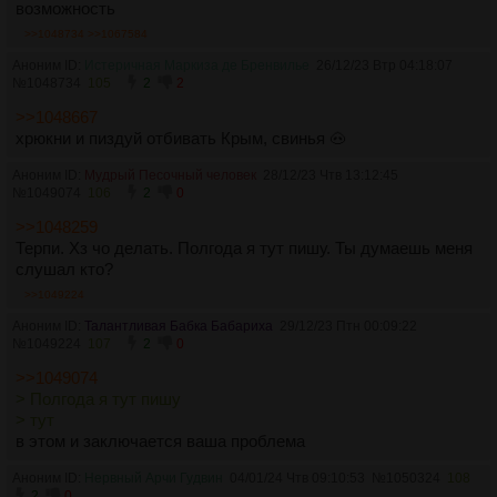
возможность
>>1048734
>>1067584
Аноним ID:
Истеричная Маркиза де Бренвилье
26/12/23 Втр 04:18:07
№
1048734
105
2
2
>>1048667
хрюкни и пиздуй отбивать Крым, свинья 🐽
Аноним ID:
Мудрый Песочный человек
28/12/23 Чтв 13:12:45
№
1049074
106
2
0
>>1048259
Терпи. Хз чо делать. Полгода я тут пишу. Ты думаешь меня
слушал кто?
>>1049224
Аноним ID:
Талантливая Бабка Бабариха
29/12/23 Птн 00:09:22
№
1049224
107
2
0
>>1049074
> Полгода я тут пишу
> тут
в этом и заключается ваша проблема
Аноним ID:
Нервный Арчи Гудвин
04/01/24 Чтв 09:10:53
№
1050324
108
2
0