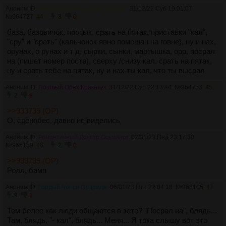
Аноним ID:
Мечтательный Фалько Эсалон
31/12/22 Суб 19:01:07
№
964727
44
3
0
база, базовичок, протык, срать на пятак, приставки "кал",
"сру" и "срать" (кальчонок явно помешан на говне), ну и нах,
орунах, о рунах и т д, сырки, сынки, мартышка, орр, посрал
на (пишет номер поста), сверху /снизу кал, срать на пятак,
ну и срать тебе на пятак, ну и нах ты кал, что ты высрал
Аноним ID:
Пошлый Орех Кракатук
31/12/22 Суб 22:13:44
№
964753
45
2
9
>>933735 (OP)
О, сренобес, давно не виделись
Аноним ID:
Романтичный Доктор Осьминог
02/01/23 Пнд 23:17:30
№
965159
46
2
0
>>933735 (OP)
Ролл, бамп
Аноним ID:
Гордый Чонси Олдридж
06/01/23 Птн 22:04:18
№
966105
47
9
1
Тем более как люди общаются в зете? "Посрал на", блядь...
Там, блядь, "- кал", блядь... Меня... Я тока слышу вот это