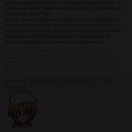
времени радостно кинулась за своим предводителем
срать на нулевой. Также обезьяны вайпали "Набег-треды"
и "Desktop треды" в /b/.
Прошу сделать наказание за щитпост, обсуждение доты,
сранье на пятак и призывы набегать в другой раздел
более строгим. Начать банить срунок хотя бы на 1 месяц
минимум, а особо буйных прибить банхаммером по
подсети навсегда, так как они уже неисправимы.
>>935450
>>937979
>>938656
>>940056
>>942532
>>947904
>>947905
>>954858
>>954872
>>955992
>>957506
>>964753
>>965159
>>970733
>>980768
>>998965
>>1008369
>>1016295
>>1027685
>>1033197
>>1046683
>>1065262
>>1066854
>>1072421
>>1079280
>>1080882
>>1097638
>>1097639
>>1097653
>>1099471
>>1113357
>>1125931
>>1132555
>>1132864
>>1166253
>>1170656
>>1171588
>>1178999
>>1189236
>>1196673
>>1206725
>>1210810
>>1217268
Аноним
# OP
03/08/22 Срд 23:07:10
№
933736
2
12
9
559Кб, 120x142