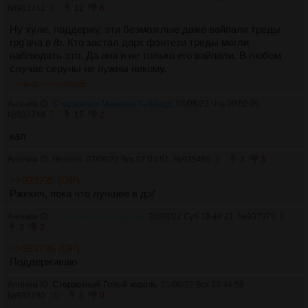
№
933741
6
12
6
Ну хуле, поддержу, эти безмозглые даже вайпали треды
rpg'ача в /b. Кто застал дарк фэнтези треды могли
наблюдать это. Да они и не только его вайпали. В любом
случае серуны не нужны никому.
>>941177
>>1058625
Аноним ID:
Стервозная Мамаша Хаббард
04/08/22 Чтв 00:02:06
№
933748
7
15
2
кал
Аноним ID: Heaven
07/08/22 Вск 07:03:51
№
935450
8
3
3
>>933735 (OP)
Ржекич, пока что лучшее в дэ/
Аноним ID:
Занудный Судья Дредд
20/08/22 Суб 18:48:21
№
937979
9
3
2
>>933735 (OP)
Поддерживаю
Аноним ID:
Стервозный Голый король
21/08/22 Вск 23:44:59
№
938180
10
3
0