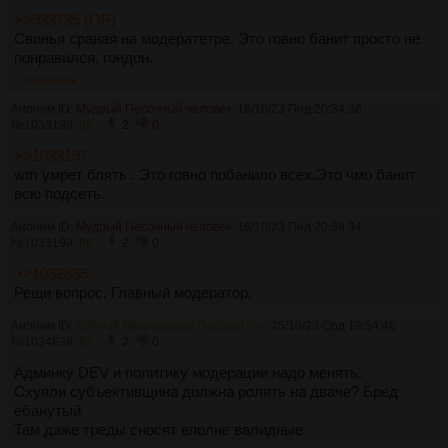
>>933735 (OP)
Свинья сраная на модератетре. Это говно банит просто не
понравился. гондон.
>>1033198
Аноним ID:
Мудрый Песочный человек
16/10/23 Пнд 20:34:36
№
1033198
85
2
0
>>1033197
wm умрет блять . Это говно побанило всех.Это чмо банит
всю подсеть.
Аноним ID:
Мудрый Песочный человек
16/10/23 Пнд 20:38:34
№
1033199
86
2
0
>>1032836
Рещи вопрос. Главный модератор.
Аноним ID:
Буйный Медвежонок Паддингтон
25/10/23 Срд 13:54:46
№
1034838
87
2
0
Админку DEV и политику модерации надо менять.
Схуяли субъективщина должна ролять на дваче? Бред
ебанутый
Там даже треды сносят вполне валидные