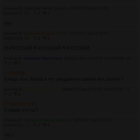
Аноним ID:
Ласковая Умная Гретель
24/07/23 Пнд 06:34:53
№
1012547
67
2
0
пук
Аноним ID:
Одержимый Дядя Степа
26/07/23 Срд 23:56:20
№
1013188
68
2
0
Я РУССКИЙ Я РУССКИЙ Я РУССКИЙ
Аноним ID:
Занудная Лиса Алиса
08/08/23 Втр 19:56:47
№
1015959
69
2
0
>>940056
Блядь лол, Каппа и тут умудрился говном пол залить?
Аноним ID:
Сексуальный Супчик
09/08/23 Срд 03:12:00
№
1016295
70
2
0
>>933735 (OP)
Славик это ты?
Аноним ID:
Пугливый Павлик Морозов
19/08/23 Суб 18:23:01
№
1018754
71
2
0
тест